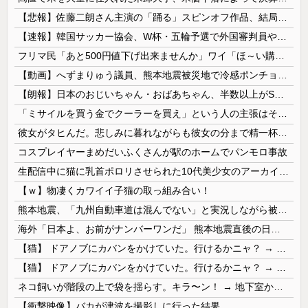
【悲報】佐藤二朗さん主演の「踊る」スピンオフ作品、結局撮影中止が決定wwwwwwwwwwww
【速報】韓国サッカー協会、W杯・五輪予選で外国審判員や監督官を性接待！！！！
フリマ民「あと500円値下げ出来ませんか」ワイ「ほ～い購入ｗ」
【動画】へずまりゅう議員、熊本地震被災地で冷感ポンチョ配布 → 被災民の衝撃の反応がコチラ → ｗｗｗｗｗｗｗｗｗｗｗｗｗｗｗｗ
【朗報】日本のおじいちゃん・おばあちゃん、半数以上がSNSを使いこなしていたｗｗｗｗｗ
「ミサイルを買う金でクーラーを買え」という人の主張はそもそもの前提がおかしい
彼女がタヒんだ。悲しみに暮れながらも彼女の分まで精一杯生きようと誓った。だが実は生きていた！突撃するとふっくらした顔で大きなお腹を抱えて...
コスプレイヤーまめだいふくさんが駅のホームでパンモロ事故
生配信中に猫に乳首ポロリさせられた10代美少女のアーカイブ、500万再生越えｗｗｗ
【ｗ】物凄くカワイイ子猫の取っ組み合い！
熊本地震、「九州自動車道は混んでない」と実況しながら被災地へ向かう有名アナなどに批判殺到 全国紙記者「最新の状況をいち早く伝えることは報道機関としての責務」「情報を取り上げることには大きな意義がある」
海外「日本よ、お前がナンバーワンだ」 熊本地震直後の日本の対応のスピードに世界が衝撃
【猫】 ドアノブにカバンをかけていた。行けるかニャ？ → 猫はこうなります…
【猫】 ドアノブにカバンをかけていた。行けるかニャ？ → 猫はこうなります…
ネコ飼いが階段の上で袋を揺らす。キラ〜ン！ → 地下室からヤツが現れる…
【衝撃映像】バカが津波を撮影しに行った結果…