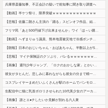
兵庫県斎藤知事、不正会計の疑いで前知事に聞き取り調査へ
【動画】半ケツ祭り、限界突破ｗｗｗｗｗｗｗｗｗｗｗｗｗ
【悲報】佐藤二朗さん主演の「踊る」スピンオフ作品、結局撮影中止が決定wwwwwwwwwwww
フリマ民「あと500円値下げ出来ませんか」ワイ「ほ～い購入ｗ」
【動画】へずまりゅう議員、熊本地震被災地で冷感ポンチョ配布 → 被災民の衝撃の反応がコチラ → ｗｗｗｗｗｗｗｗｗｗｗｗｗｗｗｗ
【朗報】日本のおじいちゃん・おばあちゃん、半数以上がSNSを使いこなしていたｗｗｗｗｗ
【悲報】 マイナ保険証のクソぶり、バレるｗｗｗｗｗｗｗｗｗ
【画像】 週刊少年ジャンプ、「ロクのおかしな家」とかいう微妙な漫画を巻頭カラーにしたせいで100万部切る
彼女がタヒんだ。悲しみに暮れながらも彼女の分まで精一杯生きようと誓った。だが実は生きていた！突撃するとふっくらした顔で大きなお腹を抱えて...
コスプレイヤーまめだいふくさんが駅のホームでパンモロ事故
生配信中に猫に乳首ポロリさせられた10代美少女のアーカイブ、500万再生越えｗｗｗ
【画像】 誰とエ●チしたいか見解が別れる六人衆