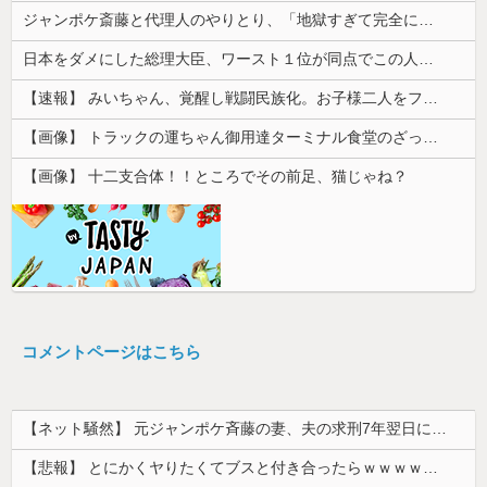
ジャンポケ斎藤と代理人のやりとり、「地獄すぎて完全にコントになってる……」と衝撃を受ける人が続出中
日本をダメにした総理大臣、ワースト１位が同点でこの人ｗｗｗｗｗｗ
【速報】 みいちゃん、覚醒し戦闘民族化。お子様二人をフルボッコにしてしまう
【画像】 トラックの運ちゃん御用達ターミナル食堂のざっかけないオムライスｗｗｗｗｗｗｗｗｗｗ
【画像】 十二支合体！！ところでその前足、猫じゃね？
コメントページはこちら
【ネット騒然】 元ジャンポケ斉藤の妻、夫の求刑7年翌日にインスタ更新！その内容がガチでヤバすぎる…
【悲報】 とにかくヤりたくてブスと付き合ったらｗｗｗｗｗｗｗｗｗｗｗｗｗｗｗ