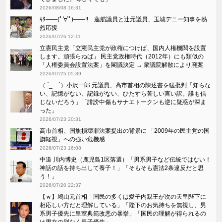
2026/08/08 16:31
ｷﾀ――(ﾟ∀ﾟ)――!! 蓮舫議員と辻元議員、玉城デニー知事を熱
烈応援
2026/07/26 12:11
立憲民主党「立憲民主党が政権につけば、国内人権機関を設置
します。頑張らねば」 民主党政権時代（2012年）にも類似の
「人権委員会設置法案」を閣議決定 → 衆議院解散により廃案
2026/07/25 05:39
（ ´_ゝ`）小沢一郎 元議員、高市首相の陳述書を猛批判「知らな
い、記憶がない、記録がない、ひたすら苦しい言い訳。誰も信
じないだろう」「誹謗中傷もサナエトークンも逆に疑惑が深ま
った」
2026/07/23 20:31
高市首相、国旗損壊罪法案提出の背景に 「2009年の民主党の国
旗軽視」への強い危機感
2026/07/23 16:08
中道 川内博史（鹿児島1区落選）「男系男子など伝統ではない！
神話の話を持ち出して養子！」「そもそも憲法2条違反だと思
う！」
2026/07/20 22:37
【ｗ】鳩山元首相「国民の多くは愛子内親王が次の天皇陛下に
相応しい方だと理解している」「陛下のお気持ちを無視し、男
系男子優先に皇室典範改悪の暴挙」「国民の理解が得られるの
は男女の別なく長子優先」