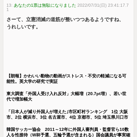
13:
あなたの1票は無駄になりました
2022/07/31(日) 23:41:17.7
1
さーて、立憲消滅の道筋が整いつつあるようですね、
うれしいです。
【朗報】かわいい動物の動画がストレス・不安の軽減になる可
能性。英大学の研究で実証
東大調査「外国人受け入れ反対」大幅増（20.7pt増）、若い世
代で増加幅大
「日本人が減り外国人が増えた｣市区町村ランキング 1位 大阪
市、2位 横浜市、3位 名古屋市、4位 京都市、5位 埼玉県川口市
韓国サッカー協会 2011～12年に外国人審判員・監督官ら10数
人を性接待（W杯予選、五輪予選が含まれる）国会議員が事実確