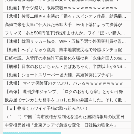
【動画】半ケツ祭り、限界突破ｗｗｗｗｗｗｗｗｗｗｗｗｗ
【悲報】佐藤二朗さん主演の「踊る」スピンオフ作品、結局撮影中止が決定w...
高値で米を大量に仕入れた米卸大手、米価下落によって決算が凄まじいことに...
フリマ民「あと500円値下げ出来ませんか」ワイ「ほ～い購入ｗ」
【速報】韓国サッカー協会、W杯・五輪予選で外国審判員や監督官を性接待！...
【動画】へずまりゅう議員、熊本地震被災地で冷感ポンチョ配布 → 被災民...
日経社説、入管庁の永住許可厳格化を猛批判「永住外国人の生活保護受給をな...
【朗報】日本のおじいちゃん・おばあちゃん、半数以上がSNSを使いこなし...
【動画】ショートスリーパー堀大輔、高須幹弥にブチギレ
【悲報】 マイナ保険証のクソぶり、バレるｗｗｗｗｗｗｗｗｗ
【画像】 週刊少年ジャンプ、「ロクのおかしな家」とかいう微妙な漫画を巻...
飲み屋でケンカした相手をコロした男の弁護をした。そして数年後、因果応報...
【ｗ】物凄くカワイイ子猫の取っ組み合い！
（ ´_ゝ`）中国「高市政権が法制化を進めた国家情報局の設置日が7月3...
中曽根元首相「北東アジアで急激な変化 日韓協力強化を」