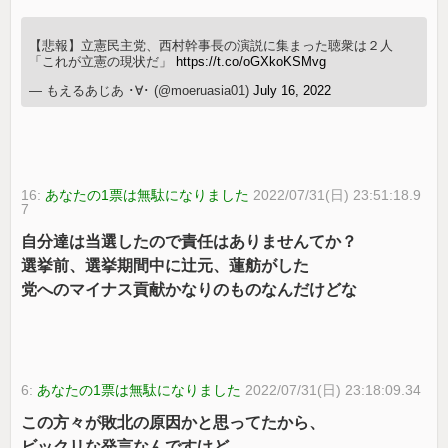
【悲報】立憲民主党、西村幹事長の演説に集まった聴衆は２人
「これが立憲の現状だ」
https://t.co/oGXkoKSMvg
— もえるあじあ ･∀･ (@moeruasia01)
July 16, 2022
16:
あなたの1票は無駄になりました
2022/07/31(日) 23:51:18.9
7
自分達は当選したので責任はありませんてか？
選挙前、選挙期間中に辻元、蓮舫がした
党へのマイナス貢献かなりのものなんだけどな
6:
あなたの1票は無駄になりました
2022/07/31(日) 23:18:09.34
この方々が敗北の原因かと思ってたから、
ビックリな発言なんですけど。