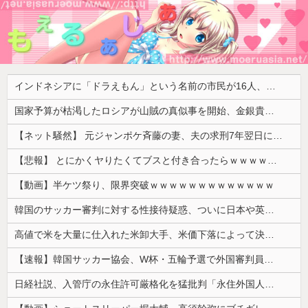
インドネシアに「ドラえもん」という名前の市民が16人、「のび太」は181人
国家予算が枯渇したロシアが山賊の真似事を開始、金銀貴金属じゃなくて自動車とかってところがリアリティありすぎる……
【ネット騒然】 元ジャンポケ斉藤の妻、夫の求刑7年翌日にインスタ更新！その内容がガチでヤバすぎる…
【悲報】 とにかくヤりたくてブスと付き合ったらｗｗｗｗｗｗｗｗｗｗｗｗｗｗｗ
【動画】半ケツ祭り、限界突破ｗｗｗｗｗｗｗｗｗｗｗｗｗ
韓国のサッカー審判に対する性接待疑惑、ついに日本や英国メディアにも取り上げられ国際問題に発展w
高値で米を大量に仕入れた米卸大手、米価下落によって決算が凄まじいことになっている模様
【速報】韓国サッカー協会、W杯・五輪予選で外国審判員や監督官を性接待！！！！
日経社説、入管庁の永住許可厳格化を猛批判「永住外国人の生活保護受給をなくす目的、外国人の意欲をそがないか懸念」「外国人を一時的な労働力ではなく、...