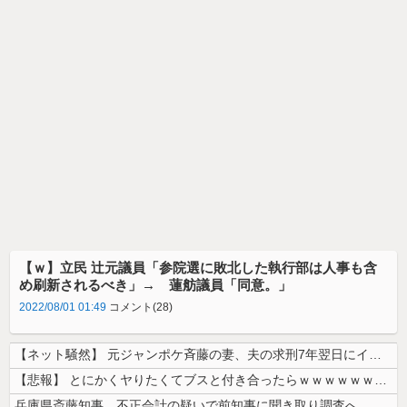
【ｗ】立民 辻元議員「参院選に敗北した執行部は人事も含
め刷新されるべき」→ 蓮舫議員「同意。」
2022/08/01 01:49
コメント(28)
【ネット騒然】 元ジャンポケ斉藤の妻、夫の求刑7年翌日にインスタ更新！...
【悲報】 とにかくヤりたくてブスと付き合ったらｗｗｗｗｗｗｗｗｗｗｗｗ...
兵庫県斎藤知事、不正会計の疑いで前知事に聞き取り調査へ