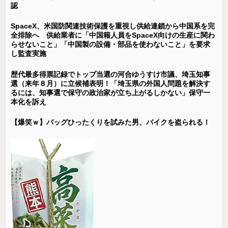
認
SpaceX、米国防関連技術保護を重視し供給連鎖から中国系を完
全排除へ 供給業者に「中国籍人員をSpaceX向けの生産に関わ
らせないこと」「中国製の設備・部品を使わないこと」を要求
し監査実施
歴代最多得票記録でトップ当選の河合ゆうすけ市議、埼玉知事
選（来年８月）に立候補表明！「埼玉県の外国人問題を解決す
るには、知事選で保守の政治家が立ち上がるしかない」保守一
本化を訴え
【爆笑ｗ】バッグひったくりを試みた男、バイクを盗られる！