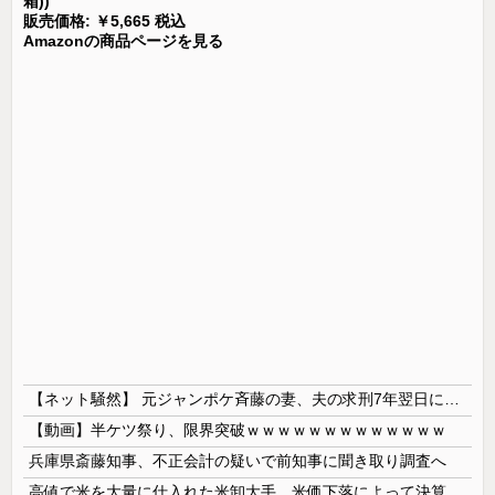
箱))
販売価格: ￥5,665 税込
Amazonの商品ページを見る
【ネット騒然】 元ジャンポケ斉藤の妻、夫の求刑7年翌日にインスタ更新！その内容がガチでヤバすぎる…
【動画】半ケツ祭り、限界突破ｗｗｗｗｗｗｗｗｗｗｗｗｗ
兵庫県斎藤知事、不正会計の疑いで前知事に聞き取り調査へ
高値で米を大量に仕入れた米卸大手、米価下落によって決算が凄まじいことになっている模様