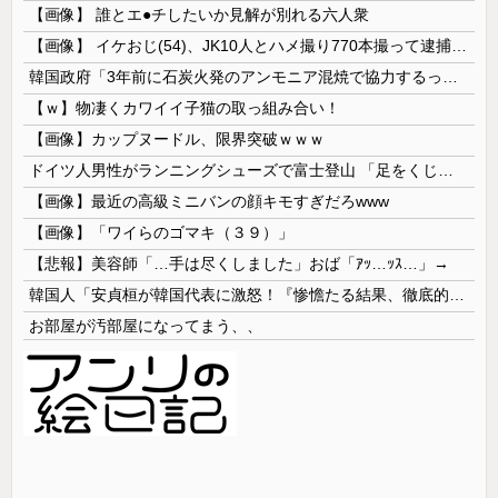
【画像】 誰とエ●チしたいか見解が別れる六人衆
【画像】 イケおじ(54)、JK10人とハメ撮り770本撮って逮捕ｗｗｗｗｗｗｗ
韓国政府「3年前に石炭火発のアンモニア混焼で協力するっていったけどあれ取りやめな。政権変わったし」……韓国とまともな協力ができない理由、これなんですよね
【ｗ】物凄くカワイイ子猫の取っ組み合い！
【画像】カップヌードル、限界突破ｗｗｗ
ドイツ人男性がランニングシューズで富士登山 「足をくじいて動けない」
【画像】最近の高級ミニバンの顔キモすぎだろwww
【画像】「ワイらのゴマキ（３９）」
【悲報】美容師「…手は尽くしました」おば「ｱｯ…ｯｽ…」→
韓国人「安貞桓が韓国代表に激怒！『惨憺たる結果、徹底的な刷新が必要だ』と監督や協会を痛烈批判」
お部屋が汚部屋になってまう、、