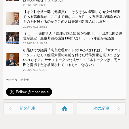
2026/07/20 06:15
【は？】小沢一郎（元議員）「そもそもの疑問。なぜ女性総理
である高市氏が、ここまで頑なに、女性・女系天皇の議論その
ものを封殺するのか？この人は夫婦別姓導入にも反対」
2026/07/18 20:32
（ ´_ゝ`）蓮舫さん「総理が国会出席を拒絶！」→ 出席は国会運
営が決定「皇室典範の議論1時間だけ！」→ 9年前から議論
2026/07/18 18:04
杉尾ひでや議員「高市総理サイドのOKがなければ、『サナエト
ークン』なんて総理大臣の名前を付けた暗号資産を売り出せな
いのでは？」 サナエトークン公式サイト「本トークンは、高市
氏と提携または承認されているものではない」
2026/07/18 01:32
カテゴリ：
民主党
home
前の記事
次の記事