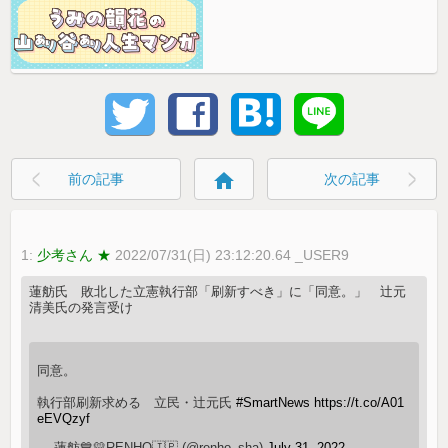
home
前の記事
次の記事
1:
少考さん ★
2022/07/31(日) 23:12:20.64 _USER9
蓮舫氏 敗北した立憲執行部「刷新すべき」に「同意。」 辻元
清美氏の発言受け
同意。
執行部刷新求める 立民・辻元氏
#SmartNews
https://t.co/A01
eEVQzyf
— 蓮舫💙💛RENHO🇯🇵 (@renho_sha)
July 31, 2022