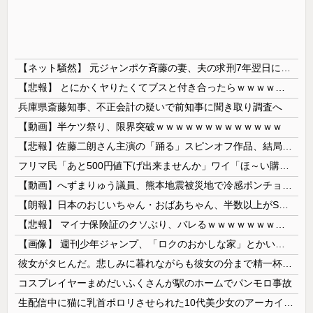
【ネット騒然】 元ジャンポケ斉藤の妻、夫の求刑7年翌日にインスタ更新！その内容がガチでヤバすぎる…
【悲報】 とにかくヤりたくてブスと付き合ったらｗｗｗｗｗｗｗｗｗｗｗｗｗｗｗ
兵庫県斎藤知事、不正会計の疑いで前知事に聞き取り調査へ
【動画】半ケツ祭り、限界突破ｗｗｗｗｗｗｗｗｗｗｗｗｗ
【悲報】佐藤二朗さん主演の「踊る」スピンオフ作品、結局撮影中止が決定wwwwwwwwwwww
フリマ民「あと500円値下げ出来ませんか」ワイ「ほ～い購入ｗ」
【動画】へずまりゅう議員、熊本地震被災地で冷感ポンチョ配布 → 被災民の衝撃の反応がコチラ → ｗｗｗｗｗｗｗｗｗｗｗｗｗｗｗｗ
【朗報】日本のおじいちゃん・おばあちゃん、半数以上がSNSを使いこなしていたｗｗｗｗｗ
【悲報】 マイナ保険証のクソぶり、バレるｗｗｗｗｗｗｗｗｗ
【画像】 週刊少年ジャンプ、「ロクのおかしな家」とかいう微妙な漫画を巻頭カラーにしたせいで100万部切る
彼女がタヒんだ。悲しみに暮れながらも彼女の分まで精一杯生きようと誓った。だが実は生きていた！突撃するとふっくらした顔で大きなお腹を抱えて...
コスプレイヤーまめだいふくさんが駅のホームでパンモロ事故
生配信中に猫に乳首ポロリさせられた10代美少女のアーカイブ、500万再生越えｗｗｗ