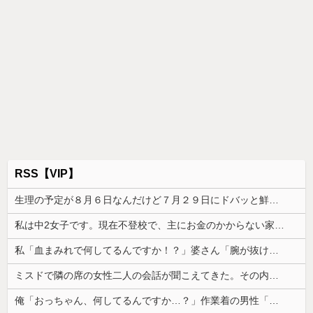
RSS【VIP】
生理の予定が８月６日なんだけど７月２９日にドバッと鮮血でたから生理かな？って思ったのよね
私は中2女子です。現在不登校で、主にお金のかからない家事を担当してます
私「血まみれで何してるんですか！？」婆さん「腕が抜けないのよ…助けて！」→帰宅したら玄関前がとんでもない修羅場になっていて…
ミスドで隣の席の女性二人の会話が聞こえてきた。その内容が、旦那と離婚したくてでっち上げのDV証拠を...
俺「おっちゃん、何してるんですか…？」作業着の男性「…」→歩道橋の上で目にした光景に言葉を失った…