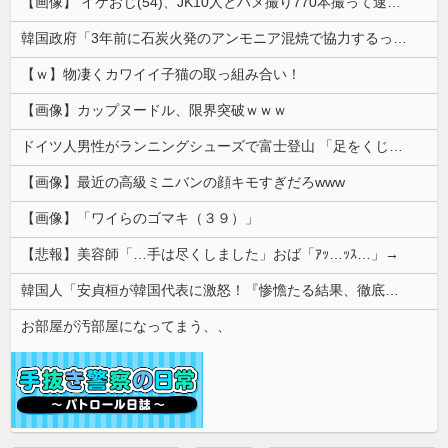
【画像】 イケおじ(54)、JK10人とハメ撮り770本撮って逮捕ｗｗｗｗｗｗｗ
韓国政府「3年前に石炭火発のアンモニア混焼で協力するっていったけどあれ取りやめな。政権変わったし」……韓国とまともな協力ができない理由、これなんですよね
【ｗ】物凄くカワイイ子猫の取っ組み合い！
【画像】カップヌードル、限界突破ｗｗｗ
ドイツ人男性がランニングシューズで富士登山 「足をくじいて動けない」
【画像】最近の高級ミニバンの顔キモすぎだろwww
【画像】「ワイらのゴマキ（３９）」
【悲報】美容師「…手は尽くしました」おば「ｱｯ…ｯｽ…」→
韓国人「安貞桓が韓国代表に激怒！『惨憺たる結果、徹底的な刷新が必要だ』と監督や協会を痛烈批判」
お部屋が汚部屋になってまう、、