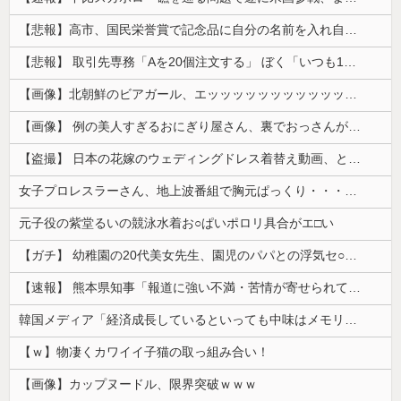
【悲報】高市、国民栄誉賞で記念品に自分の名前を入れ自分メインのPV撮影して炎上中w w w w w w w w w
【悲報】 取引先専務「Aを20個注文する」 ぼく「いつも1～2個しか使わないけど本当に20であってる？」 取専「あってる」→結果『こう』なったんだが...
【画像】北朝鮮のビアガール、エッッッッッッッッッッッッッッッッッ！
【画像】 例の美人すぎるおにぎり屋さん、裏でおっさんが握っていたｗｗｗｗｗｗｗｗｗｗｗｗｗｗｗｗｗ
【盗撮】 日本の花嫁のウェディングドレス着替え動画、とんでもない神乳だと海外で話題に
女子プロレスラーさん、地上波番組で胸元ぱっくり・・・（※画像あり）
元子役の紫堂るいの競泳水着お○ぱいポロリ具合がエ□い
【ガチ】 幼稚園の20代美女先生、園児のパパとの浮気セ○クス動画が流出して終わる
【速報】 熊本県知事「報道に強い不満・苦情が寄せられている」→TBSの報道特集がまさにそれな件
韓国メディア「経済成長しているといっても中味はメモリ価格だけ。雇用増加見通しが半減してしまった」……韓国の内需不況は根強い状況っすね
【ｗ】物凄くカワイイ子猫の取っ組み合い！
【画像】カップヌードル、限界突破ｗｗｗ