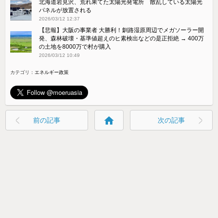
北海道岩見沢、荒れ果てた太陽光発電所 散乱している太陽光
パネルが放置される
2026/03/12 12:37
【悲報】大阪の事業者 大勝利！釧路湿原周辺でメガソーラー開
発、森林破壊・基準値超えのヒ素検出などの是正拒絶 → 400万
の土地を8000万で村が購入
2026/03/12 10:49
カテゴリ：
エネルギー政策
home
前の記事
次の記事