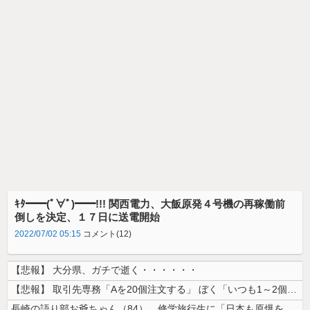
ｷﾀ━━(ﾟ∀ﾟ)━━!!! 関西電力、大飯原発４号機の再稼働前
倒しを決定、１７日に送電開始
2022/07/02 05:15
コメント(12)
【悲報】 大分県、ガチで逝く・・・・・・
【悲報】 取引先専務「Aを20個注文する」 ぼく「いつも1～2個しか使...
長崎の語り部お爺ちゃん（84）、修学旅行生に「日本も原爆を持たないと負...