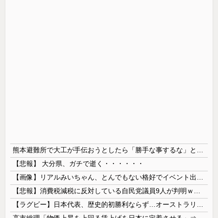
熊本避難所で大工が手伝おうとしたら「勝手な事するな」と行政側に止められた！との証言、内容があまりに胡散臭すぎた結果……
【悲報】 大分県、ガチで逝く・・・・・・
【画像】リアルみいちゃん、とんでもない格好でイベント出演するwwwwwwwwww
【悲報】消費税減税に反対している自民党議員9人が判明ｗｗｗｗｗｗ
【ラグビー】日本代表、歴史的初勝利ならず…オーストラリアに逆転負け ８戦全敗
高市総理「物価上昇を上回る賃上げを日本に定着させる」⇒ 国家公務員月給3.51％増へ