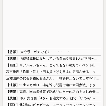
【悲報】 大分県、ガチで逝く・・・・・・
【悲報】消費税減税に反対している自民党議員9人が判明ｗｗｗｗｗｗ
【画像】リアルみいちゃん、とんでもない格好でイベント出演するwwwwwwwwww
高市総理「物価上昇を上回る賃上げを日本に定着させる」⇒ 国家公務員月給3.51％増へ
反核団体の代表を務める爺さん、「核を持たないで日本を守れますか」と中学生に詰問された結果……
【速報】中比スカボロー礁を巡る問題で遂に米国参戦、まさかのこっち擁護であっち批判！！
【悲報】高市、国民栄誉賞で記念品に自分の名前を入れ自分メインのPV撮影して炎上中w w w w w w w w w
【悲報】 取引先専務「Aを20個注文する」 ぼく「いつも1～2個しか使わないけど本当に20であってる？」 取専「あってる」→結果『こう』なったんだが...
【画像】北朝鮮のビアガール、エッッッッッッッッッッッッッッッッッ！