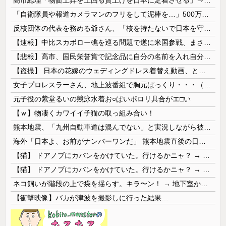
「自衛隊員や報道カメラマンのフリをして泥棒を…」500万円分の預金通帳を盗まれた高齢女性が明かす被害！
反核団体の代表を務める爺さん、「核を持たないで日本を守れますか」と中学生に詰問された結果……
【速報】中比スカボロー礁を巡る問題で遂に米国参戦、まさかのこっち擁護であっち批判！！
【悲報】高市、国民栄誉賞で記念品に自分の名前を入れ自分メインのPV撮影して炎上中w w w w w w w w w
【盗撮】 日本の花嫁のウェディングドレス着替え動画、とんでもない神乳だと海外で話題に
女子プロレスラーさん、地上波番組で胸元ぱっくり・・・（※画像あり）
元子役の紫堂るいの競泳水着お○ぱいポロリ具合がエ□い
【ｗ】物凄くカワイイ子猫の取っ組み合い！
熊本地震、「九州自動車道は混んでない」と実況しながら被災地へ向かう有名アナなどに批判殺到 全国紙記者「最新の状況をいち早く伝えることは報道機関としての責務」「情報を取り上げることには大きな意義がある」
海外「日本よ、お前がナンバーワンだ」 熊本地震直後の日本の対応のスピードに世界が衝撃
【猫】 ドアノブにカバンをかけていた。行けるかニャ？ → 猫はこうなります…
【猫】 ドアノブにカバンをかけていた。行けるかニャ？ → 猫はこうなります…
ネコ飼いが階段の上で袋を揺らす。キラ〜ン！ → 地下室からヤツが現れる…
【衝撃映像】バカが津波を撮影しに行った結果…