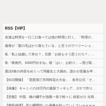
RSS【VIP】
友達は料理を一口二口食べては他の料理に行く。「料理の味にすぐ飽きて同じ物をずっと食べていると辛い」らしい
義母が「髪の毛ばかり落ちている」と言うのでベリーショートにした。その後の掃除で出た長い毛を見て「あら、私の毛より長いみたい」と言ったら…
私「私と結婚して幸せ？」旦那「お前もそう思うだろ？」→その返事が忘れられず、後日まさかの展開に…
私「映画代、5000円出すね」彼「はい、お釣り」→受け取った金額を見て、デート中の違和感に気づいてしまい…
憲法9条の内容をめぐって同級生と大揉め。誰かが意義を申し立てると「憲法に逆らうなやハンザイ者www」とかほざき...
【8/22開催】 「琵琶湖三市同時花火大会」、各市公式「そんな花火大会は存在しない」→ 高価チケットを購入した人達がSNS阿鼻叫喚
【画像】 キャミイの18万円の最新フィギュア、ガチで作り込みがエグすぎる
【悲報】 中国、橋の欄干が強風一発で粉々に 鉄筋ゼロ 当局「接着剤でくっつけただけ」「正常で、品質問題はない」
【腹筋崩壊】 見た瞬間吹いた画像を貼っていくスレｗｗｗｗ