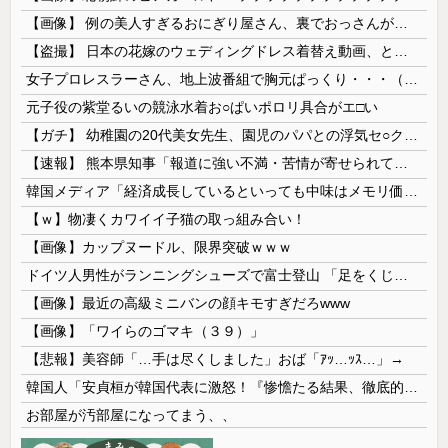
【画像】 例の美人すぎるおにぎり屋さん、裏でおっさんが握っていたｗｗｗｗｗｗｗｗｗｗｗｗｗｗｗｗｗ
【盗撮】 日本の花嫁のウェディングドレス着替え動画、とんでもない神乳だと海外で話題に
女子プロレスラーさん、地上波番組で胸元ぱっくり・・・（※画像あり）
元子役の紫堂るいの競泳水着お○ぱいポロリ具合がエ□い
【ガチ】 幼稚園の20代美女先生、園児のパパとの浮気セ○クス動画が流出して終わる
【速報】 熊本県知事「報道に強い不満・苦情が寄せられている」→TBSの報道特集がまさにそれな件
韓国メディア「経済成長しているといっても中味はメモリ価格だけ。雇用増加見通しが半減してしまった」……韓国の内需不況は根強い状況っすね
【ｗ】物凄くカワイイ子猫の取っ組み合い！
【画像】カップヌードル、限界突破ｗｗｗ
ドイツ人男性がランニングシューズで富士登山 「足をくじいて動けない」
【画像】最近の高級ミニバンの顔キモすぎだろwww
【画像】「ワイらのゴマキ（３９）」
【悲報】美容師「…手は尽くしました」おば「ｱｯ…ｯｽ…」→
韓国人「安貞桓が韓国代表に激怒！『惨憺たる結果、徹底的な刷新が必要だ』と監督や協会を痛烈批判」
お部屋が汚部屋になってまう、、