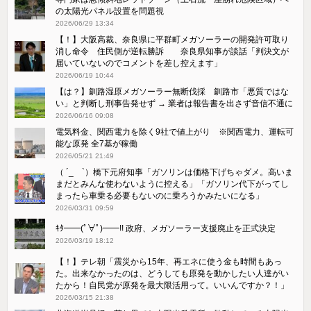
の太陽光パネル設置を問題視
2026/06/29 13:34
【！】大阪高裁、奈良県に平群町メガソーラーの開発許可取り
消し命令 住民側が逆転勝訴 奈良県知事が談話「判決文が
届いていないのでコメントを差し控えます」
2026/06/19 10:44
【は？】釧路湿原メガソーラー無断伐採 釧路市「悪質ではな
い」と判断し刑事告発せず → 業者は報告書を出さず音信不通に
2026/06/16 09:08
電気料金、関西電力を除く9社で値上がり ※関西電力、運転可
能な原発 全7基が稼働
2026/05/21 21:49
（ ´_ゝ`）橋下元府知事「ガソリンは価格下げちゃダメ。高いま
まだとみんな使わないように控える」「ガソリン代下がってし
まったら車乗る必要もないのに乗ろうかみたいになる」
2026/03/31 09:59
ｷﾀ━━(ﾟ∀ﾟ)━━!! 政府、メガソーラー支援廃止を正式決定
2026/03/19 18:12
【！】テレ朝「震災から15年、再エネに使う金も時間もあっ
た。出来なかったのは、どうしても原発を動かしたい人達がい
たから！自民党が原発を最大限活用って。いいんですか？！」
2026/03/15 21:38