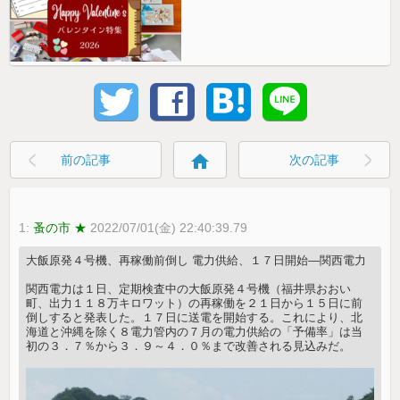
home
前の記事
次の記事
1:
蚤の市 ★
2022/07/01(金) 22:40:39.79
大飯原発４号機、再稼働前倒し 電力供給、１７日開始―関西電力
関西電力は１日、定期検査中の大飯原発４号機（福井県おおい
町、出力１１８万キロワット）の再稼働を２１日から１５日に前
倒しすると発表した。１７日に送電を開始する。これにより、北
海道と沖縄を除く８電力管内の７月の電力供給の「予備率」は当
初の３．７％から３．９～４．０％まで改善される見込みだ。