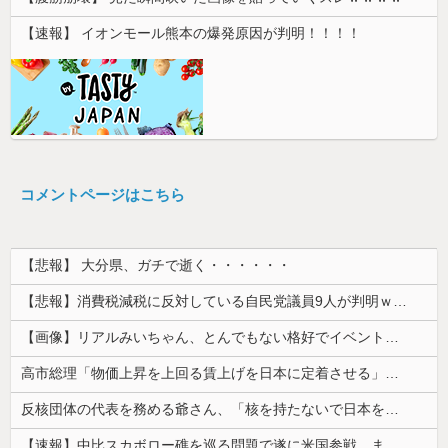
【速報】 イオンモール熊本の爆発原因が判明！！！！
コメントページはこちら
【悲報】 大分県、ガチで逝く・・・・・・
【悲報】消費税減税に反対している自民党議員9人が判明ｗｗｗｗｗｗ
【画像】リアルみいちゃん、とんでもない格好でイベント出演するwwwwwwwwww
高市総理「物価上昇を上回る賃上げを日本に定着させる」⇒ 国家公務員月給3.51％増へ
反核団体の代表を務める爺さん、「核を持たないで日本を守れますか」と中学生に詰問された結果……
【速報】中比スカボロー礁を巡る問題で遂に米国参戦、まさかのこっち擁護であっち批判！！