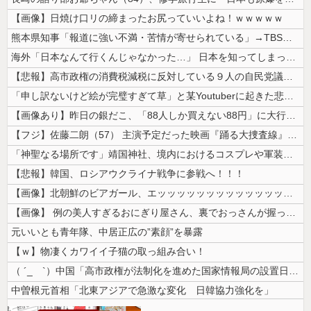
【画像】日焼け口リの締まったお尻っていいよね！ｗｗｗｗｗ
熊本県知事「報道に強い不満・苦情が寄せられている」→TBSの報道特集が...
海外「日本なんて行くんじゃなかった…」 日本を知ってしまったディズニー...
【悲報】高市政権の消費税減税に反対している９人の自民党議員が全て判明！...
「申し訳ないけど絵が完璧すぎて草」と某Youtuberに起きた悲劇に目...
【画像あり】昨日の銀だこ、「88人しか買えない88円」に大行列をなす都...
【フジ】佐藤二朗（57） 主演予定だった映画『踊る大捜査線』スピンオフ...
「神聖なる場所です」靖国神社、境内におけるコスプレや軍装の禁止を発表！
【悲報】韓国、ロシアウクライナ戦争に参戦へ！！！
【画像】北朝鮮のビアガール、エッッッッッッッッッッッッッッッッッ！
【画像】 例の美人すぎるおにぎり屋さん、裏でおっさんが握っていたｗｗｗ...
元いいとも青年隊、中居正広の”素顔”を暴露
【ｗ】物凄くカワイイ子猫の取っ組み合い！
（ ´_ゝ`）中国「高市政権が法制化を進めた国家情報局の設置日が7月3...
中曽根元首相「北東アジアで急激な変化 日韓協力強化を」