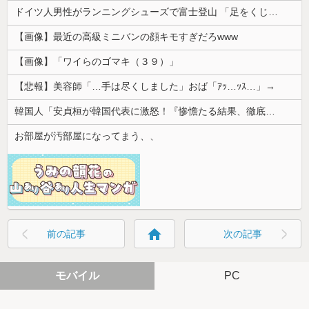
ドイツ人男性がランニングシューズで富士登山 「足をくじいて動けない」
【画像】最近の高級ミニバンの顔キモすぎだろwww
【画像】「ワイらのゴマキ（３９）」
【悲報】美容師「…手は尽くしました」おば「ｱｯ…ｯｽ…」→
韓国人「安貞桓が韓国代表に激怒！『惨憺たる結果、徹底的な刷新が必要だ』と監督や協会を痛烈批判」
お部屋が汚部屋になってまう、、
home
前の記事
次の記事
モバイル
PC