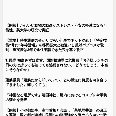
【朗報】かわいい動物の動画がストレス・不安の軽減になる可
能性。英大学の研究で実証
【重要】時事通信の分かりづらい記事でネット混乱！「特定技
能2号に5年枠登場」を移民拡大と勘違いし反対パブコメが殺
到 ※実際は3年で永住申請できた穴を塞ぐ改正
社民党 福島みずほ党首、国旗損壊罪に危機感「お子様ランチの
日の丸は折っても破っても処罰されない、 どうでしょう。本当
にそうなのか」
蓮舫議員「蓮舫だから叩いていい、との報道に何度も向き合っ
てきました。悔しくても」
「神聖なる場所です」靖国神社、境内におけるコスプレや軍装
の禁止を発表
【朗報】小池都知事、高市首相と会談し「墓地埋葬法」の改正
を要請 国と都が連携し民間への指導強化を進める方向で一致