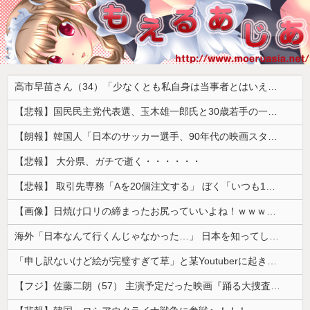
高市早苗さん（34）「少なくとも私自身は当事者とはいえない世代ですから、反省なんかしておりませんし、反省を求められるいわれもないと思っております」
【悲報】国民民主党代表選、玉木雄一郎氏と30歳若手の一騎打ちへ → 榛葉幹事長の不出馬にネットで疑問噴出 ｗｗｗｗｗｗｗｗｗｗｗｗｗｗｗ
【朗報】韓国人「日本のサッカー選手、90年代の映画スターかよ」
【悲報】 大分県、ガチで逝く・・・・・・
【悲報】 取引先専務「Aを20個注文する」 ぼく「いつも1～2個しか使わないけど本当に20であってる？」 取専「あってる」→結果『こう』なったんだが...
【画像】日焼け口リの締まったお尻っていいよね！ｗｗｗｗｗ
海外「日本なんて行くんじゃなかった…」 日本を知ってしまったディズニー信者、帰国後『本家』に失望する事態に
「申し訳ないけど絵が完璧すぎて草」と某Youtuberに起きた悲劇に目撃者騒然、”映え”のために愛車をを停めて撮影していたら……
【フジ】佐藤二朗（57） 主演予定だった映画『踊る大捜査線』スピンオフ作品の撮影中止が正式に決定