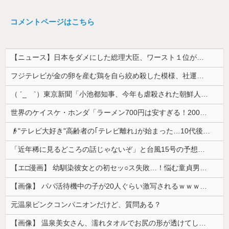
コメントページはこちら
【ニュース】日本をダメにした総理大臣、ワースト１位が同点でこの人ｗｗｗｗｗｗ
フジテレビが金の卵を産む鶏を自ら絞め殺した模様、社運を賭けたドル箱コンテンツが御蔵入りになってしまい……
（ ´_ゝ`）東京新聞「小池都知事、今年も虐殺された朝鮮人犠牲者らを追悼文を送付しない意向。10年連続」
世界のケイスケ・ホンダ「ラーメン700円は安すぎる！2000円にするべき」
👴"テレビ大好き"高齢者の｢テレビ離れ｣が始まった…10代後半～20代の約7割が"ほぼ見ない"
「近年稀に見るどころの話じゃないぞ」と台風15号の予想進路に困惑する人が多数、偏西風が全く通用していないんだけど……
【エ□漫画】 幼馴染彼女との初セッ○ス失敗…！悩む童貞男子にクラスメイトのギャルJKが優しく近づきオチ○ポよしよしされちゃう…！
【画像】 パパ活待機中の子が20人ぐらい激写されるｗｗｗｗｗｗｗｗｗｗｗ
元温泉ピンクコンパニオンだけど、質問ある？
【画像】 温泉美女さん、濡れタオルでお尻の形が透けてしまう