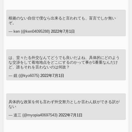
根拠のない自信で僕なら出来ると言われても、盲言でしか無い
ぞ。
— ken (@ken04095288)
2022年7月1日
は、堂々たる外交なんてどうでも良いだよね、具体的にどのよう
な交渉をして着地地点をどこにするのかって事が1番重なんだけ
ど、誰もそれを言わないのは何故？
— 鏡 (@kyo6075)
2022年7月1日
具体的な政策を何も言わず外交努力としか言わん奴ができる訳が
ない
— 道三 (@myopia40697543)
2022年7月1日