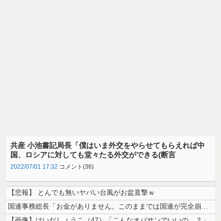
共産 小池書記局長「僕はいま外交をやらせてもらえれば中
国、ロシアに対しても堂々たる外交ができる(断言
2022/07/01 17:32
コメント(36)
【悲報】 とんでも無いヤバい台風がお盆直撃ｗ
国連事務総長「お金がありません。このままでは国連が完全崩壊します。助け...
【画像】はいだしょうこ（47）「こんなオバサンでいいの…？」