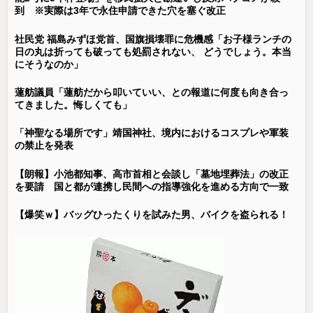
到 ※実際は3年で永住申請できた穴を塞ぐ改正
社民党 福島みずほ党首、国旗損壊罪に危機感「お子様ランチの
日の丸は折っても破っても処罰されない、 どうでしょう。本当
にそうなのか」
蓮舫議員「蓮舫だから叩いていい、との報道に何度も向き合っ
てきました。悔しくても」
「神聖なる場所です」靖国神社、境内におけるコスプレや軍装
の禁止を発表
【朗報】小池都知事、高市首相と会談し「墓地埋葬法」の改正
を要請 国と都が連携し民間への指導強化を進める方向で一致
【爆笑ｗ】バッグひったくりを試みた男、バイクを盗られる！