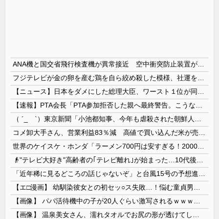
ANA機と国交省飛行検査機が異常接近 空中衝突防止装置が作動も“ニアミス認定せず” 国交省判断
フジテレビが金の卵を産む鶏を自ら絞め殺した模様、社運を賭けたドル箱コンテンツが御蔵入りになってしまい……
【ニュース】日本をダメにした総理大臣、ワースト１位が同点でこの人ｗｗｗｗｗｗ
【速報】PTA会長「PTA参加拒否した親へ最終警告。こうなってもいい？」問題になりすぎて即撤回
（ ´_ゝ`）東京新聞「小池都知事、今年も虐殺された朝鮮人犠牲者らを追悼文を送付しない意向。10年連続」
コメ卸大手さん、営業利益83％減 高値で買い込んだ米が売れず「損切り祭り」開幕へ
世界のケイスケ・ホンダ「ラーメン700円は安すぎる！2000円にするべき」
👴"テレビ大好き"高齢者の｢テレビ離れ｣が始まった…10代後半～20代の約7割が"ほぼ見ない"
「近年稀に見るどころの話じゃないぞ」と台風15号の予想進路に困惑する人が多数、偏西風が全く通用していないんだけど……
【エ□漫画】 幼馴染彼女との初セッ○ス失敗…！悩む童貞男子にクラスメイトのギャルJKが優しく近づきオチ○ポよしよしされちゃう…！
【画像】 パパ活待機中の子が20人ぐらい激写されるｗｗｗｗｗｗｗｗｗｗｗ
【画像】 温泉美女さん、濡れタオルでお尻の形が透けてしまう