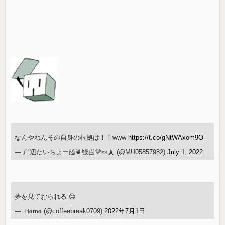
なんやねんその自身の根拠は！！www
https://t.co/gNtWAxom9O
— 岸辺たいちょー🐹🍵鰻🥟💜🍬🗼 (@MU05857982)
July 1, 2022
夢を見ておられる 😑
— +𝐭𝐨𝐦𝐨 (@coffeebreak0709)
2022年7月1日