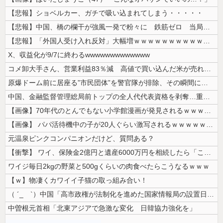
【悲報】ショベルカー、ガチで吸い込まれてしまう・・・・・
【悲報】中国、橋の欄干が強風一発で粉々に 鉄筋ゼロ 当局「接着剤でくっ...
【悲報】「外国人受け入れ反対」大幅増ｗｗｗｗｗｗｗｗｗｗｗｗｗｗｗｗｗ...
X、収益化が9/7に終わるwwwwwwwwwwwww
コメ卸大手さん、営業利益83％減 高値で買い込んだ米が売れず「損切り祭...
原爆ドーム前に居座る”市民団体”を警官隊が排除、その瞬間に周囲で見守っ...
中国、金融監督管理総局前トップの全人代代表資格を剥奪…重大な規律違反で...
【画像】70年代のとんでもない小学館漫画が発見されるｗｗｗｗｗ
【画像】 パパ活待機中の子が20人ぐらい激写されるｗｗｗｗｗｗｗｗｗｗ...
元温泉ピンクコンパニオンだけど、質問ある？
【衝撃】 ワイ、保険金2億円と遺産6000万円を相続したら「こう」なっ...
ワイジ毎日2kgの野菜と500gくらいの肉食べたらこうなるｗｗｗ
【ｗ】物凄くカワイイ子猫の取っ組み合い！
（ ´_ゝ`）中国「高市政権が法制化を進めた国家情報局の設置日が7月3...
中曽根元首相「北東アジアで急激な変化 日韓協力強化を」