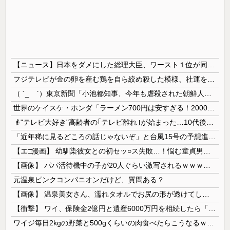
【ニュース】日本をダメにした総理大臣、ワースト１位が同点でこの人ｗｗｗｗｗｗ
フジテレビが金の卵を産む鶏を自ら絞め殺した模様、社運を賭けたドル箱コンテンツが御蔵入りになってしまい……
（ ´_ゝ`）東京新聞「小池都知事、今年も虐殺された朝鮮人犠牲者らを追悼文を送付しない意向。10年連続」
世界のケイスケ・ホンダ「ラーメン700円は安すぎる！2000円にするべき」
👴"テレビ大好き"高齢者の｢テレビ離れ｣が始まった…10代後半～20代の約7割が"ほぼ見ない"
「近年稀に見るどころの話じゃないぞ」と台風15号の予想進路に困惑する人が多数、偏西風が全く通用していないんだけど……
【エ□漫画】 幼馴染彼女との初セッ○ス失敗…！悩む童貞男子にクラスメイトのギャルJKが優しく近づきオチ○ポよしよしされちゃう…！
【画像】 パパ活待機中の子が20人ぐらい激写されるｗｗｗｗｗｗｗｗｗｗｗ
元温泉ピンクコンパニオンだけど、質問ある？
【画像】 温泉美女さん、濡れタオルでお尻の形が透けてしまう
【衝撃】 ワイ、保険金2億円と遺産6000万円を相続したら「こう」なった・・・
ワイジ毎日2kgの野菜と500gくらいの肉食べたらこうなるｗｗｗ