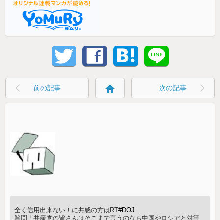
home
前の記事
次の記事
全く信用出来ない！に共感の方はRT
#DOJ
質問「共産党の皆さんはそこまで言うのなら中国やロシアと対等