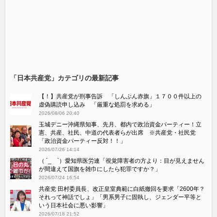
「日本共産党」カテゴリの最新記事
【！】共産党が刑事告訴 「しんぶん赤旗」１７００件以上の
虚偽購読申し込み 「厳重な処罰を求める」
2026/08/06 20:40
玉城デニー沖縄県知事、先月、都内で政治資金パーティー！立
憲、共産、社民、中道の代表者らが出席 ※共産党・社民党
「政治資金パーティー反対！！」
2026/07/26 14:14
（ ´_ゝ`）愛知県医労連「視覚障害者の方より：目が見えません
が間違えて国旗を雑巾にしたら犯罪ですか？」
2026/07/24 16:54
共産党 田村委員長、改正皇室典範に白紙撤回を要求「2600年？
それって神話でしょ」「男系男子に固執し、ジェンダー平等と
いう日本社会に悪い影響」
2026/07/18 21:52