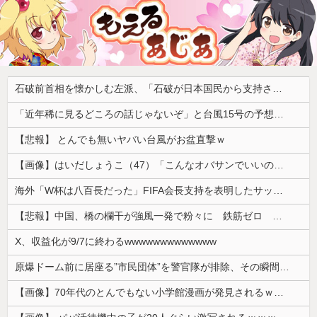
石破前首相を懐かしむ左派、「石破が日本国民から支持されまくっていた」と主張してしまうも……
「近年稀に見るどころの話じゃないぞ」と台風15号の予想進路に困惑する人が多数、偏西風が全く通用していないんだけど……
【悲報】 とんでも無いヤバい台風がお盆直撃ｗ
【画像】はいだしょうこ（47）「こんなオバサンでいいの…？」
海外「W杯は八百長だった」FIFA会長支持を表明したサッカー協会に海外大騒ぎ！（海外の反応）
【悲報】中国、橋の欄干が強風一発で粉々に 鉄筋ゼロ 当局「接着剤でくっつけただけ」「正常で、品質問題はない」
X、収益化が9/7に終わるwwwwwwwwwwwww
原爆ドーム前に居座る”市民団体”を警官隊が排除、その瞬間に周囲で見守っていた観客たちが……
【画像】70年代のとんでもない小学館漫画が発見されるｗｗｗｗｗ