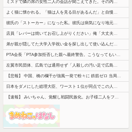
ミスドで隣の席の女性二人の会話が聞こえてきた。その内容が、旦那と離婚したくてでっち上げのDV証拠を...
よく猫に懐かれる。「猫は人を見る目があるんだ」と自慢してきたけれど、今日たまたま読んだ記事であることを目にした
彼氏の「ストーカー」になった私。彼氏は病気になり地元に帰ったと聞いていたが彼は品川で通勤していた
店員「レバーは焼いてお召し上がりください」俺「大丈夫でしょ」→生で食べた瞬間、店員が血相を変えてきて…
弟が親が隠してた大学入学祝い金を探し出して使い込んだ。そして弟は「自分のお金を使っただけで俺は悪くない」と主張して…
PTA会長「PTA参加拒否した親へ最終警告。こうなってもいい？」
左翼市民団体、広島では通用せず「人殺しの汚い足で広島の土を踏むな！」→広島県民「お前らの方が汚いんじゃ！」「ワシらが広島県民じゃ」
【悲報】 中国、橋の欄干が強風一発で粉々に 鉄筋ゼロ 当局「接着剤でくっつけただけ」「正常で、品質問題はない」
日本をダメにした総理大臣、ワースト１位が同点でこの人ｗｗｗｗｗｗ
【速報】 みいちゃん、覚醒し戦闘民族化。お子様二人をフルボッコにしてしまう