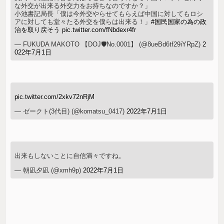
な外交が出来る外交力をお持ちなのですか？」
小池書記局長「僕は今外交やらせてもらえば中国に対してもロシ
アに対しても堂々たる外交を僕らは出来る！」
#国民国家の為の政
治を取り戻そう
pic.twitter.com/fNbdexr4fr
— FUKUDA MAKOTO 【DOJ🛡No.0001】 (@8ueBd6tf29iYRpZ)
2
022年7月1日
pic.twitter.com/2xkv72nRjM
— ゼークト(3代目) (@komatsu_0417)
2022年7月1日
出来もしないことに自信満々ですね。
— 朝凪夕凪 (@xmh9p)
2022年7月1日