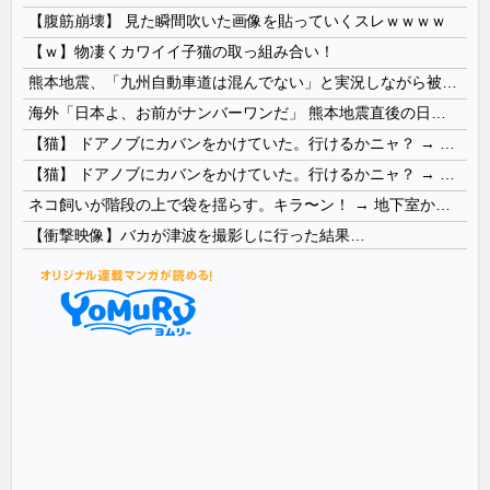
【腹筋崩壊】 見た瞬間吹いた画像を貼っていくスレｗｗｗｗ
【ｗ】物凄くカワイイ子猫の取っ組み合い！
熊本地震、「九州自動車道は混んでない」と実況しながら被災地へ向かう有名アナなどに批判殺到 全国紙記者「最新の状況をいち早く伝えることは報道機関としての責務」「情報を取り上げることには大きな意義がある」
海外「日本よ、お前がナンバーワンだ」 熊本地震直後の日本の対応のスピードに世界が衝撃
【猫】 ドアノブにカバンをかけていた。行けるかニャ？ → 猫はこうなります…
【猫】 ドアノブにカバンをかけていた。行けるかニャ？ → 猫はこうなります…
ネコ飼いが階段の上で袋を揺らす。キラ〜ン！ → 地下室からヤツが現れる…
【衝撃映像】バカが津波を撮影しに行った結果…