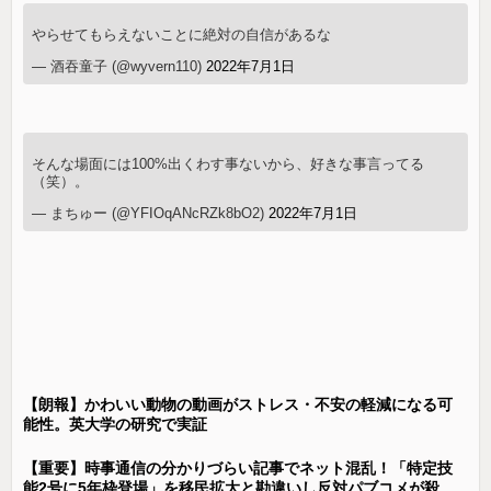
やらせてもらえないことに絶対の自信があるな
— 酒吞童子 (@wyvern110)
2022年7月1日
そんな場面には100%出くわす事ないから、好きな事言ってる
（笑）。
— まちゅー (@YFIOqANcRZk8bO2)
2022年7月1日
【朗報】かわいい動物の動画がストレス・不安の軽減になる可
能性。英大学の研究で実証
【重要】時事通信の分かりづらい記事でネット混乱！「特定技
能2号に5年枠登場」を移民拡大と勘違いし反対パブコメが殺