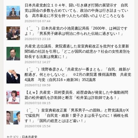
日本共産党創立１０４年、闘い引き継ぎ打開の展望示す 自民
党は国会の多数を占めていても、政治の中身は行き詰まってい
る 高市暴走に不安を持つ人たちの闘いのよりどころとなる
2026/07/16 07:44
（ ´_ゝ`）日本共産党の小池晃書記局長「2600年、は神話です
よ！」「​男系男子継承は明治に作られた伝統に過ぎない！」
2026/07/15 23:18
共産党 志位議長、衆院通過した皇室典範改正を批判する主要新
聞5紙の社説を引用し「どこが国民の総意か？社会の女性差別を
助長する法案は廃案に！」
2026/07/12 14:27
（ ´_ゝ`）境野春彦さん「共産党が一番まとも」「自民、維新が
酷過ぎ。何とかしないと」 ※2月の衆院選 獲得議席数 共産党
4議席 与党（自民316＋維新36）352議席
2026/07/12 09:59
【えｗ】共産党・田村委員長、経歴虚偽が発覚した中傷動画問
題の松井健氏を詐欺師と断言「松井某は詐欺師である！」
2026/07/10 09:15
（ ´_ゝ`）皇室典範改正案「男系男子への固執」と野党議員がX
で猛批判 「自民党・維新！愛子さまは長子なのに！禍根を残
す！」「国民の総意とはほど遠い！」
2026/07/09 15:54
カテゴリ：
日本共産党