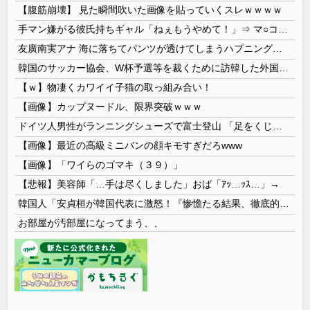
【腹筋崩壊】 見た瞬間吹いた画像を貼っていくスレｗｗｗｗ
手マン嫌がる彼氏持ちギャル「ねぇもうやめて！」⇒ マ○コは正直だった結果…
友廣南実アナ 海に落ちてパンツが透けてしまうハプニング！！【GIF動画あり】
韓国のサッカー協会、W杯予選等を裁くために訪韓した外国人審判を「性接待」していた……大して強くもないチームが潤沢な予算を持ってりゃそうなるわな
【ｗ】物凄くカワイイ子猫の取っ組み合い！
【画像】カップヌードル、限界突破ｗｗｗ
ドイツ人男性がランニングシューズで富士登山 「足をくじいて動けない」
【画像】最近の高級ミニバンの顔キモすぎだろwww
【画像】「ワイらのゴマキ（３９）」
【悲報】美容師「…手は尽くしました」おば「ｱｯ…ｯｽ…」→
韓国人「安貞桓が韓国代表に激怒！『惨憺たる結果、徹底的な刷新が必要だ』と監督や協会を痛烈批判」
お部屋が汚部屋になってまう、、