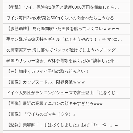
【衝撃】 ワイ、保険金2億円と遺産6000万円を相続したら「こう」なった・・・
ワイジ毎日2kgの野菜と500gくらいの肉食べたらこうなるｗｗｗ
【腹筋崩壊】 見た瞬間吹いた画像を貼っていくスレｗｗｗｗ
手マン嫌がる彼氏持ちギャル「ねぇもうやめて！」⇒ マ○コは正直だった結果…
友廣南実アナ 海に落ちてパンツが透けてしまうハプニング！！【GIF動画あり】
韓国のサッカー協会、W杯予選等を裁くために訪韓した外国人審判を「性接待」していた……大して強くもないチームが潤沢な予算を持ってりゃそうなるわな
【ｗ】物凄くカワイイ子猫の取っ組み合い！
【画像】カップヌードル、限界突破ｗｗｗ
ドイツ人男性がランニングシューズで富士登山 「足をくじいて動けない」
【画像】最近の高級ミニバンの顔キモすぎだろwww
【画像】「ワイらのゴマキ（３９）」
【悲報】美容師「…手は尽くしました」おば「ｱｯ…ｯｽ…」→