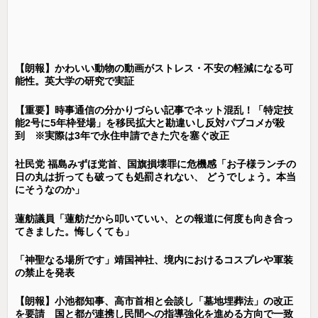
【朗報】かわいい動物の動画がストレス・不安の軽減になる可
能性。英大学の研究で実証
【重要】時事通信の分かりづらい記事でネット混乱！「特定技
能2号に5年枠登場」を移民拡大と勘違いし反対パブコメが殺
到 ※実際は3年で永住申請できた穴を塞ぐ改正
社民党 福島みずほ党首、国旗損壊罪に危機感「お子様ランチの
日の丸は折っても破っても処罰されない、 どうでしょう。本当
にそうなのか」
蓮舫議員「蓮舫だから叩いていい、との報道に何度も向き合っ
てきました。悔しくても」
「神聖なる場所です」靖国神社、境内におけるコスプレや軍装
の禁止を発表
【朗報】小池都知事、高市首相と会談し「墓地埋葬法」の改正
を要請 国と都が連携し民間への指導強化を進める方向で一致