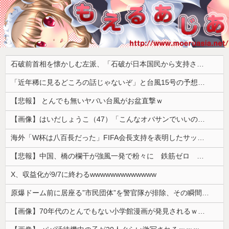
石破前首相を懐かしむ左派、「石破が日本国民から支持されまくっていた」と主張してしまうも……
「近年稀に見るどころの話じゃないぞ」と台風15号の予想進路に困惑する人が多数、偏西風が全く通用していないんだけど……
【悲報】 とんでも無いヤバい台風がお盆直撃ｗ
【画像】はいだしょうこ（47）「こんなオバサンでいいの…？」
海外「W杯は八百長だった」FIFA会長支持を表明したサッカー協会に海外大騒ぎ！（海外の反応）
【悲報】中国、橋の欄干が強風一発で粉々に 鉄筋ゼロ 当局「接着剤でくっつけただけ」「正常で、品質問題はない」
X、収益化が9/7に終わるwwwwwwwwwwwww
原爆ドーム前に居座る”市民団体”を警官隊が排除、その瞬間に周囲で見守っていた観客たちが……
【画像】70年代のとんでもない小学館漫画が発見されるｗｗｗｗｗ