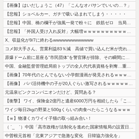
【画像】はいだしょうこ（47）「こんなオバサンでいいの…？」
【悲報】ショベルカー、ガチで吸い込まれてしまう・・・・・
【悲報】中国、橋の欄干が強風一発で粉々に 鉄筋ゼロ 当局「接着剤でくっ...
【悲報】「外国人受け入れ反対」大幅増ｗｗｗｗｗｗｗｗｗｗｗｗｗｗｗｗｗ...
X、収益化が9/7に終わるwwwwwwwwwwwww
コメ卸大手さん、営業利益83％減 高値で買い込んだ米が売れず「損切り祭...
原爆ドーム前に居座る”市民団体”を警官隊が排除、その瞬間に周囲で見守っ...
中国、金融監督管理総局前トップの全人代代表資格を剥奪…重大な規律違反で...
【画像】70年代のとんでもない小学館漫画が発見されるｗｗｗｗｗ
【画像】 パパ活待機中の子が20人ぐらい激写されるｗｗｗｗｗｗｗｗｗｗ...
元温泉ピンクコンパニオンだけど、質問ある？
【衝撃】 ワイ、保険金2億円と遺産6000万円を相続したら「こう」なっ...
ワイジ毎日2kgの野菜と500gくらいの肉食べたらこうなるｗｗｗ
【ｗ】物凄くカワイイ子猫の取っ組み合い！
（ ´_ゝ`）中国「高市政権が法制化を進めた国家情報局の設置日が7月3...
中曽根元首相「北東アジアで急激な変化 日韓協力強化を」