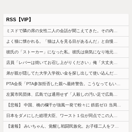
RSS【VIP】
ミスドで隣の席の女性二人の会話が聞こえてきた。その内容が、旦那と離婚したくてでっち上げのDV証拠を...
よく猫に懐かれる。「猫は人を見る目があるんだ」と自慢してきたけれど、今日たまたま読んだ記事であることを目にした
彼氏の「ストーカー」になった私。彼氏は病気になり地元に帰ったと聞いていたが彼は品川で通勤していた
店員「レバーは焼いてお召し上がりください」俺「大丈夫でしょ」→生で食べた瞬間、店員が血相を変えてきて…
弟が親が隠してた大学入学祝い金を探し出して使い込んだ。そして弟は「自分のお金を使っただけで俺は悪くない」と主張して…
PTA会長「PTA参加拒否した親へ最終警告。こうなってもいい？」
左翼市民団体、広島では通用せず「人殺しの汚い足で広島の土を踏むな！」→広島県民「お前らの方が汚いんじゃ！」「ワシらが広島県民じゃ」
【悲報】 中国、橋の欄干が強風一発で粉々に 鉄筋ゼロ 当局「接着剤でくっつけただけ」「正常で、品質問題はない」
日本をダメにした総理大臣、ワースト１位が同点でこの人ｗｗｗｗｗｗ
【速報】 みいちゃん、覚醒し戦闘民族化。お子様二人をフルボッコにしてしまう