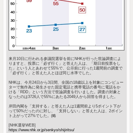
来月10日に行われる参議院選挙を前にNHKが行った世論調査によ
りますと、投票に「必ず行く」と答えた人は、「期日前投票をし
た」という人とあわせて55%で、公示前に行った1週間前の調査で
「必ず行く」と答えた人とほぼ同じ水準でした。
NHKは、今月24日から3日間、全国の18歳以上を対象にコンピュー
ターで無作為に発生させた固定電話と携帯電話の番号に電話をか
ける「RDD」という方法で世論調査を行いました。調査の対象と
なったのは3726人で55%にあたる2049人から回答を得ました。
岸田内閣を「支持する」と答えた人は1週間前より5ポイント下が
って50%だったのに対し、「支持しない」と答えた人は、2ポイン
ト上がって27%でした。(略
[NHK選挙WEB]
https://www.nhk.or.jp/senkyo/shijiritsu/