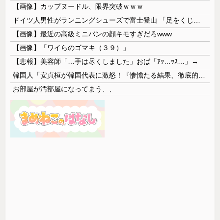
【画像】カップヌードル、限界突破ｗｗｗ
ドイツ人男性がランニングシューズで富士登山 「足をくじいて動けない」
【画像】最近の高級ミニバンの顔キモすぎだろwww
【画像】「ワイらのゴマキ（３９）」
【悲報】美容師「…手は尽くしました」おば「ｱｯ…ｯｽ…」→
韓国人「安貞桓が韓国代表に激怒！『惨憺たる結果、徹底的な刷新が必要だ』と監督や協会を痛烈批判」
お部屋が汚部屋になってまう、、