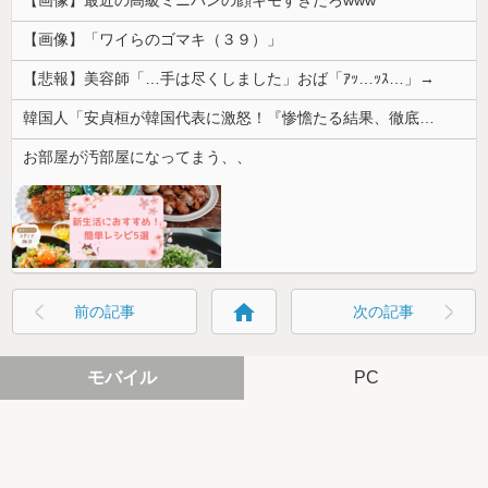
【画像】最近の高級ミニバンの顔キモすぎだろwww
【画像】「ワイらのゴマキ（３９）」
【悲報】美容師「…手は尽くしました」おば「ｱｯ…ｯｽ…」→
韓国人「安貞桓が韓国代表に激怒！『惨憺たる結果、徹底的な刷新が必要だ』と監督や協会を痛烈批判」
お部屋が汚部屋になってまう、、
home
前の記事
次の記事
モバイル
PC