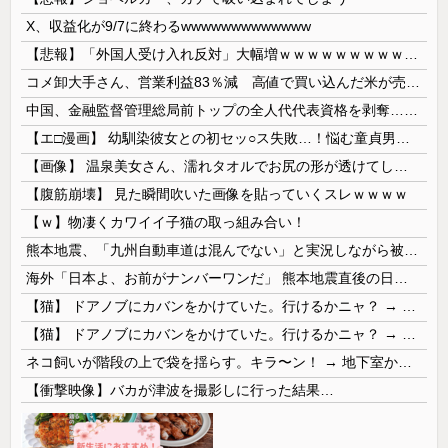
X、収益化が9/7に終わるwwwwwwwwwwwww
【悲報】「外国人受け入れ反対」大幅増ｗｗｗｗｗｗｗｗｗｗｗｗｗｗｗｗｗｗ
コメ卸大手さん、営業利益83％減 高値で買い込んだ米が売れず「損切り祭り」開幕へ
中国、金融監督管理総局前トップの全人代代表資格を剥奪…重大な規律違反で！
【エ□漫画】 幼馴染彼女との初セッ○ス失敗…！悩む童貞男子にクラスメイトのギャルJKが優しく近づきオチ○ポよしよしされちゃう…！
【画像】 温泉美女さん、濡れタオルでお尻の形が透けてしまう
【腹筋崩壊】 見た瞬間吹いた画像を貼っていくスレｗｗｗｗ
【ｗ】物凄くカワイイ子猫の取っ組み合い！
熊本地震、「九州自動車道は混んでない」と実況しながら被災地へ向かう有名アナなどに批判殺到 全国紙記者「最新の状況をいち早く伝えることは報道機関としての責務」「情報を取り上げることには大きな意義がある」
海外「日本よ、お前がナンバーワンだ」 熊本地震直後の日本の対応のスピードに世界が衝撃
【猫】 ドアノブにカバンをかけていた。行けるかニャ？ → 猫はこうなります…
【猫】 ドアノブにカバンをかけていた。行けるかニャ？ → 猫はこうなります…
ネコ飼いが階段の上で袋を揺らす。キラ〜ン！ → 地下室からヤツが現れる…
【衝撃映像】バカが津波を撮影しに行った結果…