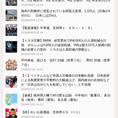
市、2位 横浜市、3位 名古屋市、4位 京都市、5位 埼玉県川口市
2026/08/07 16:02
海外の刑務所に収監されている韓国人急増、1,325人（詐偽が4
分の1） 日本には254人
2026/08/06 13:26
【緊急速報】中革連、支持率１．９％（－２．６）
2026/08/03 02:16
【トヨタ圧勝】BMW、経営悪化で約8,000人の人員削減を計
画 ポルシェは5,000人の追加削減、VWは最大10万人規模の削
減が必要との意向 トヨタは人員削減の情報なし
2026/07/29 22:52
平均寿命、延びる 女87.33歳（世界１位）、男81.35歳（世界
７位）
2026/07/24 19:03
【！】ベトナム人など外国人労働者の日本離れ加速 日本政府
による制度変更や手数料の大幅値上げ、国内政治の右傾化など
が「日本は自分たちを歓迎していない」と不信感
2026/07/22 19:22
【速報】岐阜県八幡で40.0度を記録 今年初の「酷暑日」 多治
見（岐阜） 豊田（愛知） 名古屋（愛知）
2026/07/21 16:12
【終】れいわ新選組、支持率０％ （ー１）
2026/07/20 04:42