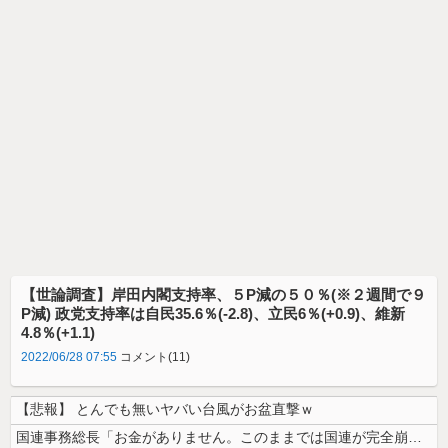
【世論調査】岸田内閣支持率、５P減の５０％(※２週間で９
P減) 政党支持率は自民35.6％(-2.8)、立民6％(+0.9)、維新
4.8％(+1.1)
2022/06/28 07:55
コメント(11)
【悲報】 とんでも無いヤバい台風がお盆直撃ｗ
国連事務総長「お金がありません。このままでは国連が完全崩壊します。助け...