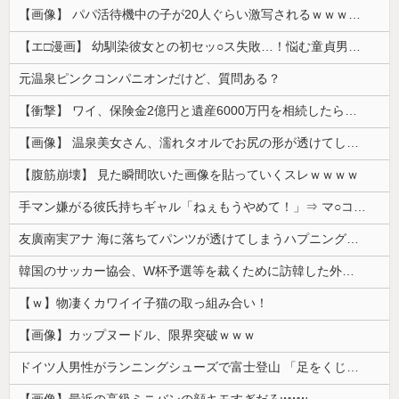
【画像】 パパ活待機中の子が20人ぐらい激写されるｗｗｗｗｗｗｗｗｗｗｗ
【エ□漫画】 幼馴染彼女との初セッ○ス失敗…！悩む童貞男子にクラスメイトのギャルJKが優しく近づきオチ○ポよしよしされちゃう…！
元温泉ピンクコンパニオンだけど、質問ある？
【衝撃】 ワイ、保険金2億円と遺産6000万円を相続したら「こう」なった・・・
【画像】 温泉美女さん、濡れタオルでお尻の形が透けてしまう
【腹筋崩壊】 見た瞬間吹いた画像を貼っていくスレｗｗｗｗ
手マン嫌がる彼氏持ちギャル「ねぇもうやめて！」⇒ マ○コは正直だった結果…
友廣南実アナ 海に落ちてパンツが透けてしまうハプニング！！【GIF動画あり】
韓国のサッカー協会、W杯予選等を裁くために訪韓した外国人審判を「性接待」していた……大して強くもないチームが潤沢な予算を持ってりゃそうなるわな
【ｗ】物凄くカワイイ子猫の取っ組み合い！
【画像】カップヌードル、限界突破ｗｗｗ
ドイツ人男性がランニングシューズで富士登山 「足をくじいて動けない」