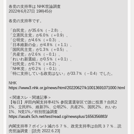
各党の支持率は NHK世論調査
2022年6月27日 19時45分
各党の支持率です。
「自民党」が35.6％（－2.8）、
「立憲民主党」が6.0％（＋0.9）、
「公明党」が4.6％（＋0.3）、
「日本維新の会」が4.8％（＋1.1）、
「国民民主党」が1.3％（＋0.5）、
「共産党」が2.6％（－0.1）、
「れいわ新選組」が0.5％（＋0.1）、
「社民党」が0.7％（＋0.2）、
「NHK党」が0.2％（－0.1）、
「特に支持している政党はない」が33.7％（－0.4）でした。
NHK
https://www3.nhk.or.jp/news/html/20220627/k10013691071000.html
＜関連スレ・関連記事＞
【毎日】岸田内閣支持率41% 参院選選挙区で誰に投票？自民2
1%、立民8%、維新3%、公明2%、共産2%、国民2%、れいわ
1%、N党1%／特別世論調査
https://asahi.5ch.net/test/read.cgi/newsplus/1656356883/
内閣支持率７ポイント減の５７％、政党支持率は自民３７％…読
売世論調査 : [読売 2022.6.23]