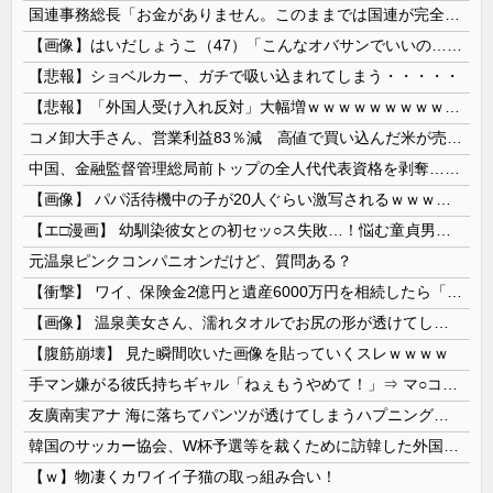
国連事務総長「お金がありません。このままでは国連が完全崩壊します。助けて下さい」
【画像】はいだしょうこ（47）「こんなオバサンでいいの…？」
【悲報】ショベルカー、ガチで吸い込まれてしまう・・・・・
【悲報】「外国人受け入れ反対」大幅増ｗｗｗｗｗｗｗｗｗｗｗｗｗｗｗｗｗｗ
コメ卸大手さん、営業利益83％減 高値で買い込んだ米が売れず「損切り祭り」開幕へ
中国、金融監督管理総局前トップの全人代代表資格を剥奪…重大な規律違反で！
【画像】 パパ活待機中の子が20人ぐらい激写されるｗｗｗｗｗｗｗｗｗｗｗ
【エ□漫画】 幼馴染彼女との初セッ○ス失敗…！悩む童貞男子にクラスメイトのギャルJKが優しく近づきオチ○ポよしよしされちゃう…！
元温泉ピンクコンパニオンだけど、質問ある？
【衝撃】 ワイ、保険金2億円と遺産6000万円を相続したら「こう」なった・・・
【画像】 温泉美女さん、濡れタオルでお尻の形が透けてしまう
【腹筋崩壊】 見た瞬間吹いた画像を貼っていくスレｗｗｗｗ
手マン嫌がる彼氏持ちギャル「ねぇもうやめて！」⇒ マ○コは正直だった結果…
友廣南実アナ 海に落ちてパンツが透けてしまうハプニング！！【GIF動画あり】
韓国のサッカー協会、W杯予選等を裁くために訪韓した外国人審判を「性接待」していた……大して強くもないチームが潤沢な予算を持ってりゃそうなるわな
【ｗ】物凄くカワイイ子猫の取っ組み合い！