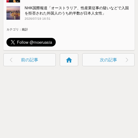
NHK国際報道「オーストラリア、性産業従事の疑いなどで入国
を拒否された外国人のうち約半数が日本人女性」
2026/07/19 16:51
カテゴリ：
統計
home
前の記事
次の記事