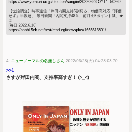
https://www.yomiuri.co.jp/election/sangiin/20220623-OYT1T50269
【世論調査】時事通信「岸田内閣支持5割切る、物価高対応『評価
せず』半数超」 毎日新聞「内閣支持48％、前月比5ポイント減」★
２
[毎日 2022.6.16]
https://asahi.5ch.net/test/read.cgi/newsplus/1655613891/
4:
ニューノーマルの名無しさん
2022/06/28(火) 04:28:03.70
>>1
さすが岸田内閣、支持率高すぎ！ (>_<)