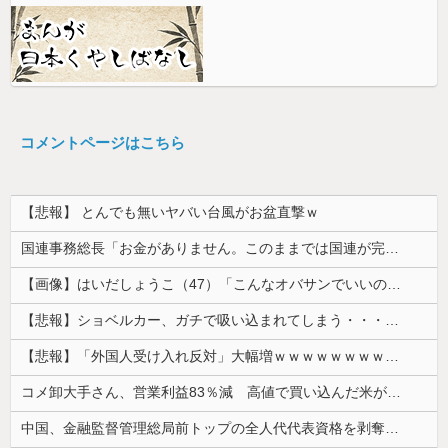
コメントページはこちら
【悲報】 とんでも無いヤバい台風がお盆直撃ｗ
国連事務総長「お金がありません。このままでは国連が完全崩壊します。助けて下さい」
【画像】はいだしょうこ（47）「こんなオバサンでいいの…？」
【悲報】ショベルカー、ガチで吸い込まれてしまう・・・・・
【悲報】「外国人受け入れ反対」大幅増ｗｗｗｗｗｗｗｗｗｗｗｗｗｗｗｗｗｗ
コメ卸大手さん、営業利益83％減 高値で買い込んだ米が売れず「損切り祭り」開幕へ
中国、金融監督管理総局前トップの全人代代表資格を剥奪…重大な規律違反で！