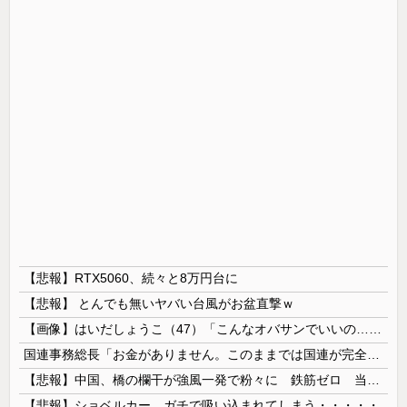
【悲報】RTX5060、続々と8万円台に
【悲報】 とんでも無いヤバい台風がお盆直撃ｗ
【画像】はいだしょうこ（47）「こんなオバサンでいいの…？」
国連事務総長「お金がありません。このままでは国連が完全崩壊します。助けて下さい」
【悲報】中国、橋の欄干が強風一発で粉々に 鉄筋ゼロ 当局「接着剤でくっつけただけ」「正常で、品質問題はない」
【悲報】ショベルカー、ガチで吸い込まれてしまう・・・・・