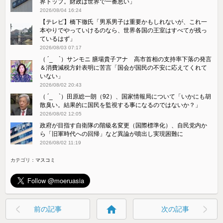
界トップ。財政は世界で一番悪い」
2026/08/04 16:24
【テレビ】橋下徹氏「男系男子は重要かもしれないが、これ一
本やりでやっていけるのなら、世界各国の王室はすべてが残っ
ているはず」
2026/08/03 07:17
（ ´_ゝ`）サンモニ 膳場貴子アナ 高市首相の支持率下落の発言
＆消費減税方針表明に苦言「国会が国民の不安に応えてくれて
いない」
2026/08/02 20:43
（ ´_ゝ`）田原総一朗（92）、国家情報局について「いかにも胡
散臭い。結果的に国民を監視する事になるのではないか？」
2026/08/02 12:05
政府が目指す自衛隊の階級名変更（国際標準化）、自民党内か
ら「旧軍時代への回帰」など異論が噴出し実現困難に
2026/08/02 11:19
カテゴリ：
マスコミ
home
前の記事
次の記事