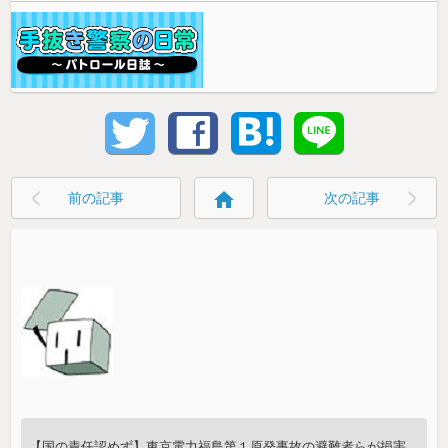
home
前の記事
次の記事
【国の責任認めず】東京電力福島第１原発事故の避難者らが損害