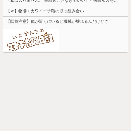
「私は入りません、 事故起こさなきゃいい」と保険加入を勧められた推し活民が反発、保険代が勿体無いし事故起こしたとして……
【ｗ】物凄くカワイイ子猫の取っ組み合い！
【閲覧注意】俺が近くにいると機械が壊れるんだけどさ