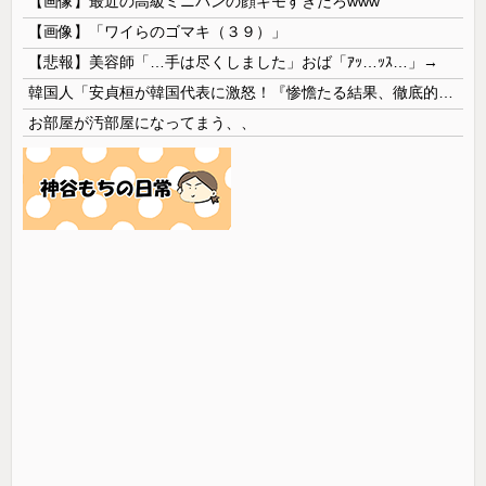
【画像】最近の高級ミニバンの顔キモすぎだろwww
【画像】「ワイらのゴマキ（３９）」
【悲報】美容師「…手は尽くしました」おば「ｱｯ…ｯｽ…」→
韓国人「安貞桓が韓国代表に激怒！『惨憺たる結果、徹底的な刷新が必要だ』と監督や協会を痛烈批判」
お部屋が汚部屋になってまう、、