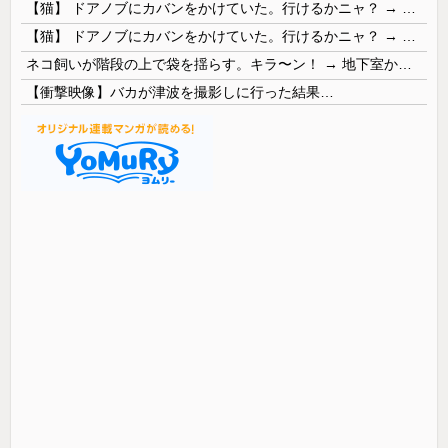
【猫】 ドアノブにカバンをかけていた。行けるかニャ？ → 猫はこうなります…
【猫】 ドアノブにカバンをかけていた。行けるかニャ？ → 猫はこうなります…
ネコ飼いが階段の上で袋を揺らす。キラ〜ン！ → 地下室からヤツが現れる…
【衝撃映像】バカが津波を撮影しに行った結果…