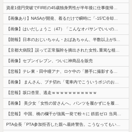
資産1億円突破でFIREの45歳独身男性が半年後に仕事復帰を決意した「1通の通知」
【画像あり】NASAが開発、着るだけで瞬時に「-15℃冷却」する冷感ポンチョ3,980円！
【画像】はいだしょうこ（47）「こんなオバサンでいいの…？」
【朗報】日本のおじいちゃん・おばあちゃん、半数以上がSNSを使いこなしていたｗｗｗｗｗ
【京都大病院】誤って正常脳幹を摘出された女性､重篤な植物状態だが意識は正常で何かを思考していると判明
【画像】セブンイレブン、ついに神商品を販売
【悲報】テレ東・田中瞳アナ、ロケ中の「勝手に撮影する人」に苦言「面識のない方にカメラを向けられるのは恐怖」
【画像】 まんさん、ブチ切れ「電車内でこういうポジのおじ、ガチでイラネ」→
【悲報】坂口杏里、逃走ｗｗｗｗｗｗｗｗｗｗｗ
【画像】 美少女「女性の皆さんへ。パンツを履かずにを履いてみてください」
【悲報】 中国、橋の欄干が強風一発で粉々に 鉄筋ゼロ 当局「接着剤でくっつけただけ」「正常で、品質問題はない」
PTA会長「PTA参加拒否した親へ最終警告。こうなってもいい？」