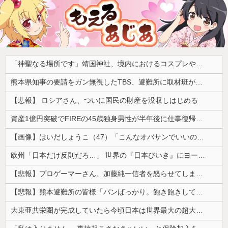
「神聖なる場所です」靖国神社、境内におけるコスプレや軍装の禁止を発表
熊本県知事の要請をガン無視したTBS、避難所に取材班が押し入ってプライバシーに全く配慮しない報道を……
【悲報】 ロシアさん、ついに国民の財産を没収しはじめる
資産1億円突破でFIREの45歳独身男性が半年後に仕事復帰を決意した「1通の通知」
【画像】はいだしょうこ（47）「こんなオバサンでいいの…？」
欧州「日本だけ反則だろ…」 世界の『日本びいき』にヨーロッパ全土から不満の声
【悲報】プロゲーマーさん、加藤純一信者を怒らせてしまった結果、好き嫌い5位にwwwwwwww
【悲報】熊本避難所の皆様「パンばっかり。飽き飽きしてる」
大東亜共栄圏が完成していたら今頃日本は世界最大の超大国だった事実