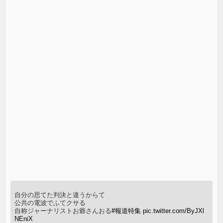
自分の思てた判決と違うからて
公共の電波でふてクサる
自称ジャーナリストお爺さんおる
#報道特集
pic.twitter.com/ByJXl
NEniX