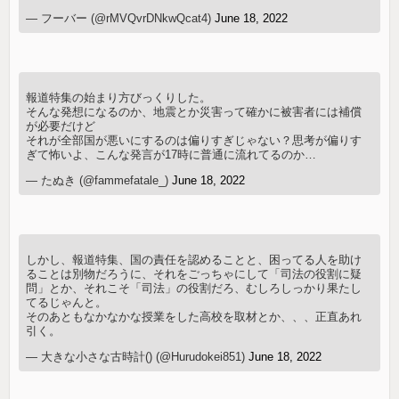
— フーバー (@rMVQvrDNkwQcat4)
June 18, 2022
報道特集の始まり方びっくりした。
そんな発想になるのか、地震とか災害って確かに被害者には補償
が必要だけど
それが全部国が悪いにするのは偏りすぎじゃない？思考が偏りす
ぎて怖いよ、こんな発言が17時に普通に流れてるのか…
— たぬき (@fammefatale_)
June 18, 2022
しかし、報道特集、国の責任を認めることと、困ってる人を助け
ることは別物だろうに、それをごっちゃにして「司法の役割に疑
問」とか、それこそ「司法」の役割だろ、むしろしっかり果たし
てるじゃんと。
そのあともなかなかな授業をした高校を取材とか、、、正直あれ
引く。
— 大きな小さな古時計() (@Hurudokei851)
June 18, 2022