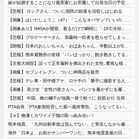
妹が結婚することになり義実家にお邪魔して出発当日の予定を話していた すると義兄嫁が「北海道って、ご祝儀1万8千円って指定してくるんだって？」 と聞いてきて…
【悲報】 ロシアさん、ついに国民の財産を没収しはじめる
【画像】はいだしょうこ（47）「こんなオバサンでいいの…？」
【画像あり】NASAが開発、着るだけで瞬時に「-15℃冷却」する冷感ポンチョ3,980円！
【悲報】プロゲーマーさん、加藤純一信者を怒らせてしまった結果、好き嫌い5位にwwwwwwww
【朗報】日本のおじいちゃん・おばあちゃん、半数以上がSNSを使いこなしていたｗｗｗｗｗ
【悲報】熊本避難所の皆様「パンばっかり。飽き飽きしてる」
【京都大病院】誤って正常脳幹を摘出された女性､重篤な植物状態だが意識は正常で何かを思考していると判明
【画像】セブンイレブン、ついに神商品を販売
【悲報】テレ東・田中瞳アナ、ロケ中の「勝手に撮影する人」に苦言「面識のない方にカメラを向けられるのは恐怖」
【画像】 美少女「女性の皆さんへ。パンツを履かずにを履いてみてください」
【悲報】 中国、橋の欄干が強風一発で粉々に 鉄筋ゼロ 当局「接着剤でくっつけただけ」「正常で、品質問題はない」
PTA会長「PTA参加拒否した親へ最終警告。こうなってもいい？」
【ｗ】物凄くカワイイ子猫の取っ組み合い！
熊本地震、「九州自動車道は混んでない」と実況しながら被災地へ向かう有名アナなどに批判殺到 全国紙記者「最新の状況をいち早く伝えることは報道機関としての責務」「情報を取り上げることには大きな意義がある」
海外「日本よ、お前がナンバーワンだ」 熊本地震直後の日本の対応のスピードに世界が衝撃