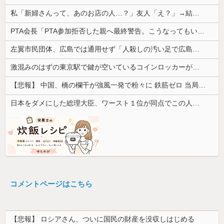
私「新婦さんって、あのお店の人…？」友人「え？」→結婚式の会場でまさかの人物に気づいてしまい…
PTA会長「PTA参加拒否した親へ最終警告。こうなってもいい？」
左翼市民団体、広島では通用せず「人殺しの汚い足で広島の土を踏むな！」→広島県民「お前らの方が汚いんじゃ！」「ワシらが広島県民じゃ」
激混みのはずの東京駅で鍵が空いているコインロッカーが散見、「ラッキー」と思って中を確認してみると……
【悲報】 中国、橋の欄干が強風一発で粉々に 鉄筋ゼロ 当局「接着剤でくっつけただけ」「正常で、品質問題はない」
日本をダメにした総理大臣、ワースト１位が同点でこの人ｗｗｗｗｗｗ
コメントページはこちら
【悲報】 ロシアさん、ついに国民の財産を没収しはじめる