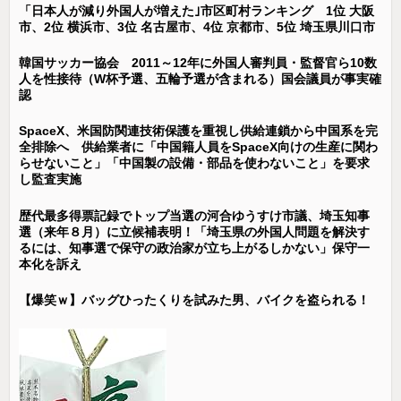
「日本人が減り外国人が増えた｣市区町村ランキング 1位 大阪
市、2位 横浜市、3位 名古屋市、4位 京都市、5位 埼玉県川口市
韓国サッカー協会 2011～12年に外国人審判員・監督官ら10数
人を性接待（W杯予選、五輪予選が含まれる）国会議員が事実確
認
SpaceX、米国防関連技術保護を重視し供給連鎖から中国系を完
全排除へ 供給業者に「中国籍人員をSpaceX向けの生産に関わ
らせないこと」「中国製の設備・部品を使わないこと」を要求
し監査実施
歴代最多得票記録でトップ当選の河合ゆうすけ市議、埼玉知事
選（来年８月）に立候補表明！「埼玉県の外国人問題を解決す
るには、知事選で保守の政治家が立ち上がるしかない」保守一
本化を訴え
【爆笑ｗ】バッグひったくりを試みた男、バイクを盗られる！