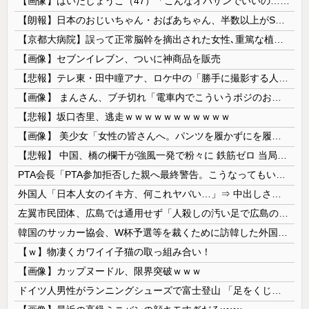
【画像】はいだしょうこ（47）「こんなオバサンでいいの…？」
【朗報】日本のおじいちゃん・おばあちゃん、半数以上がSNSを使いこなしていたｗｗｗｗｗ
【京都大病院】誤って正常脳幹を摘出された女性､重篤な植物状態だが意識は正常で何かを思考していると判明
【画像】セブンイレブン、ついに神商品を販売
【悲報】テレ東・田中瞳アナ、ロケ中の「勝手に撮影する人」に苦言「面識のない方にカメラを向けられるのは恐怖」
【画像】 まんさん、ブチ切れ「電車内でこういうポジのおじ、ガチでイラネ」→
【悲報】坂口杏里、逃走ｗｗｗｗｗｗｗｗｗｗｗ
【画像】 美少女「女性の皆さんへ。パンツを履かずにを履いてみてください」
【悲報】 中国、橋の欄干が強風一発で粉々に 鉄筋ゼロ 当局「接着剤でくっつけただけ」「正常で、品質問題はない」
PTA会長「PTA参加拒否した親へ最終警告。こうなってもいい？」
外国人「日本人女のイキ方、何これヤバい…」⇒ 中出しされ痙攣する姿が海外で話題に
左翼市民団体、広島では通用せず「人殺しの汚い足で広島の土を踏むな！」→広島県民「お前らの方が汚いんじゃ！」「ワシらが広島県民じゃ」
韓国のサッカー協会、W杯予選等を裁くために訪韓した外国人審判を「性接待」していた……大して強くもないチームが潤沢な予算を持ってりゃそうなるわな
【ｗ】物凄くカワイイ子猫の取っ組み合い！
【画像】カップヌードル、限界突破ｗｗｗ
ドイツ人男性がランニングシューズで富士登山 「足をくじいて動けない」