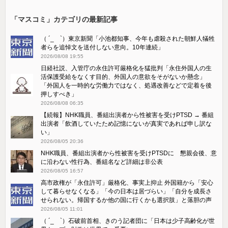
「マスコミ」カテゴリの最新記事
（ ´_ゝ`）東京新聞「小池都知事、今年も虐殺された朝鮮人犠牲
者らを追悼文を送付しない意向。10年連続」
2026/08/08 19:55
日経社説、入管庁の永住許可厳格化を猛批判「永住外国人の生
活保護受給をなくす目的、外国人の意欲をそがないか懸念」
「外国人を一時的な労働力ではなく、処遇改善などで定着を後
押しすべき」
2026/08/08 06:35
【続報】NHK職員、番組出演者から性被害を受けPTSD → 番組
出演者「飲酒していたため記憶にないが真実であれば申し訳な
い」
2026/08/05 20:36
NHK職員、番組出演者から性被害を受けPTSDに 懇親会後、意
に沿わない性行為、番組名など詳細は非公表
2026/08/05 16:57
高市政権が「永住許可」厳格化、事実上抑止 外国籍から「安心
して暮らせなくなる」「今の日本は居づらい」「自分を成長さ
せられない。帰国するか他の国に行くかも選択肢」と落胆の声
2026/08/05 11:01
（ ´_ゝ`）石破前首相、きのう記者団に「日本は少子高齢化が世