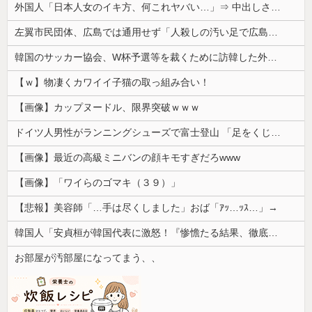
外国人「日本人女のイキ方、何これヤバい…」⇒ 中出しされ痙攣する姿が海外で話題に
左翼市民団体、広島では通用せず「人殺しの汚い足で広島の土を踏むな！」→広島県民「お前らの方が汚いんじゃ！」「ワシらが広島県民じゃ」
韓国のサッカー協会、W杯予選等を裁くために訪韓した外国人審判を「性接待」していた……大して強くもないチームが潤沢な予算を持ってりゃそうなるわな
【ｗ】物凄くカワイイ子猫の取っ組み合い！
【画像】カップヌードル、限界突破ｗｗｗ
ドイツ人男性がランニングシューズで富士登山 「足をくじいて動けない」
【画像】最近の高級ミニバンの顔キモすぎだろwww
【画像】「ワイらのゴマキ（３９）」
【悲報】美容師「…手は尽くしました」おば「ｱｯ…ｯｽ…」→
韓国人「安貞桓が韓国代表に激怒！『惨憺たる結果、徹底的な刷新が必要だ』と監督や協会を痛烈批判」
お部屋が汚部屋になってまう、、