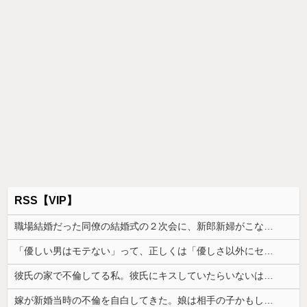
RSS【VIP】
職場結婚だった同僚の結婚式の２次会に、新郎新婦がこなかった。そのまま主役なしで食事が始まり...
「優しい男はモテない」って、正しくは「優しさ以外にセールスポイントのない男がモテない」なんだわ。優しさ自体を好きではない
彼氏の家で不倫してる私。彼氏にキスしていたらいないはずの彼の嫁がいた。
嫁が新婚当時の不倫を自白してきた。娘は相手の子かもしれないそうで俺と娘が他人なら男女の関係になるかもしれないと不安だったそうで…