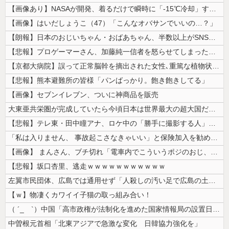
【画像あり】NASAが開発、着るだけで瞬時に「-15℃冷却」する冷感ポ...
【画像】はいだしょうこ（47）「こんなオバサンでいいの…？」
【朗報】日本のおじいちゃん・おばあちゃん、半数以上がSNSを使いこなし...
【悲報】プロゲーマーさん、加藤純一信者を怒らせてしまった結果、好き嫌い...
【京都大病院】誤って正常脳幹を摘出された女性､重篤な植物状態だが意識は...
【悲報】熊本避難所の皆様「パンばっかり。飽き飽きしてる」
【画像】セブンイレブン、ついに神商品を販売
大東亜共栄圏が完成していたら今頃日本は世界最大の超大国だった事実
【悲報】テレ東・田中瞳アナ、ロケ中の「勝手に撮影する人」に苦言「面識の...
「私は入りません、 事故起こさなきゃいい」と保険加入を勧められた推し活...
【画像】 まんさん、ブチ切れ「電車内でこういうポジのおじ、ガチでイラネ...
【悲報】坂口杏里、逃走ｗｗｗｗｗｗｗｗｗｗｗ
左翼市民団体、広島では通用せず「人殺しの汚い足で広島の土を踏むな！」→...
【ｗ】物凄くカワイイ子猫の取っ組み合い！
（ ´_ゝ`）中国「高市政権が法制化を進めた国家情報局の設置日が7月3...
中曽根元首相「北東アジアで急激な変化 日韓協力強化を」