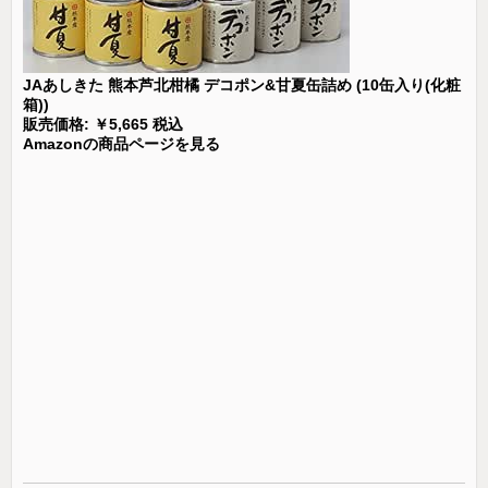
JAあしきた 熊本芦北柑橘 デコポン&甘夏缶詰め (10缶入り(化粧
箱))
販売価格: ￥5,665 税込
Amazonの商品ページを見る