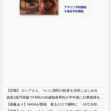
【悲報】 ロシアさん、ついに国民の財産を没収しはじめる
資産1億円突破でFIREの45歳独身男性が半年後に仕事復帰を決意した「1通の通知」
【画像あり】NASAが開発、着るだけで瞬時に「-15℃冷却」する冷感ポンチョ3,980円！