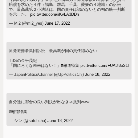
賠償を求めた４件（福島、群馬、千葉、愛媛の４地域）の訴訟
で、最高裁第２小法廷は、国の責任は認めないとの初の統一判断
を示した。
pic.twitter.com/iiKvLA3DDn
— Mi2 (@mi2_yes)
June 17, 2022
原発避難者集団訴訟、最高裁が国の責任認めない
TBSの金平茂紀
「国にろくな未来はない！」
#報道特集
pic.twitter.com/FUA3l8eS1l
— JapanPoliticsChannel (@JpPoliticsChl)
June 18, 2022
自分達に都合の良い判決が出なきゃ批判www
#報道特集
— シン (@satohcha)
June 18, 2022