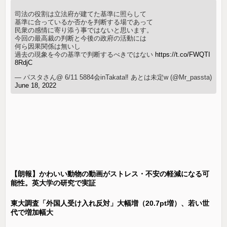
司法の役割は立法府が建てた基準に照らして
基準に合っているか否かを判断する場であって
民衆の感情に寄り添う事ではないと思います。
今回の最高裁の判断と今後の政府の活動には
何ら因果関係は無いし
過去の現象を今の基準で判断するべきではない
https://t.co/FWQTI
8RdjC
— パスタさん@ 6/11 5884会inTakata‼ あとは未定w (@Mr_passta)
June 18, 2022
【朗報】かわいい動物の動画がストレス・不安の軽減になる可
能性。英大学の研究で実証
東大調査「外国人受け入れ反対」大幅増（20.7pt増）、若い世
代で増加幅大