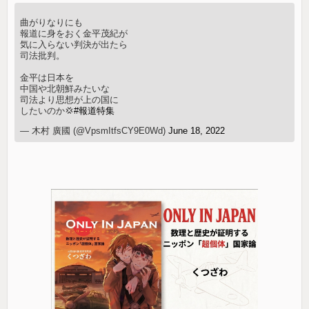
曲がりなりにも
報道に身をおく金平茂紀が
気に入らない判決が出たら
司法批判。
金平は日本を
中国や北朝鮮みたいな
司法より思想が上の国に
したいのか💢
#報道特集
— 木村 廣國 (@VpsmItfsCY9E0Wd)
June 18, 2022