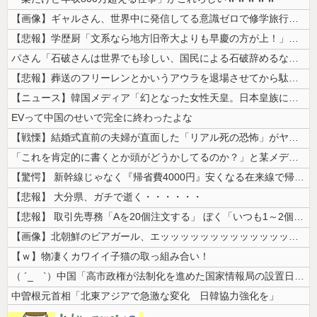
【画像】ギャルさん、世界中に発信してる意識ゼロで修学旅行の宿をSNS公...
【悲報】学歴厨「文系なら地方旧帝大よりも早慶の方が上！」←これｗｗｗｗ
パさん「石破さんは世界でも珍しい、国民による石破辞めるなデモが自然発生...
【悲報】葬送のフリーレンとかいうアウラを退場させてから駄作になった作品...
【ニュース】韓国メディア「幻となった女性天皇。日本皇族に韓半島の男の血...
EVって中国のせいで完全に終わったよな
【戦慄】結婚式直前の夫婦が直面した「リアル死の恐怖」がヤバすぎる・・・...
「これを肯定的に書くとか頭がどうかしてるのか？」と某メディアの焚書称賛...
【驚愕】 新幹線じゃなく『帰省費4000円』安くなる在来線で帰省した結...
【悲報】 大分県、ガチで逝く・・・・・・
【悲報】 取引先専務「Aを20個注文する」 ぼく「いつも1～2個しか使...
【画像】北朝鮮のビアガール、エッッッッッッッッッッッッッッッッッ！
【ｗ】物凄くカワイイ子猫の取っ組み合い！
（ ´_ゝ`）中国「高市政権が法制化を進めた国家情報局の設置日が7月3...
中曽根元首相「北東アジアで急激な変化 日韓協力強化を」