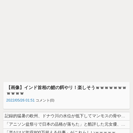
【画像】インド首相の鯉の餌やリ！楽しそうｗｗｗｗｗｗｗ
ｗｗｗｗ
2022/05/26 01:51
コメント(0)
記録的猛暑の欧州、ドナウ川の水位が低下してマンモスの骨や沈没したドイツ...
「アニソン盆祭りで日本の品格が落ちた」と酷評した元女優、「あんたが品格...
「楽だけど年収800万超える仕事」がこれらしいｗｗｗｗｗ