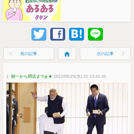
home
前の記事
次の記事
1:
朝一から閉店までφ ★
2022/05/25(水) 21:13:41.45