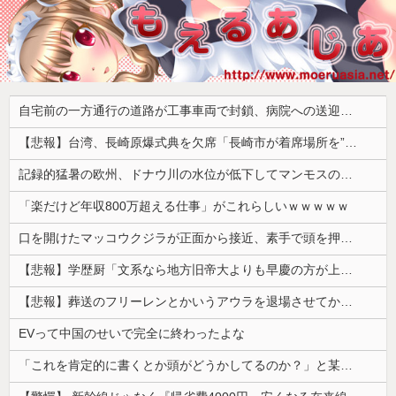
自宅前の一方通行の道路が工事車両で封鎖、病院への送迎のために車をどかして欲しいと作業スタッフに頼むと……
【悲報】台湾、長崎原爆式典を欠席「長崎市が着席場所を”外交団エリア外にあえて配置”した！」 → ﾈｯﾄ「核を持つ中国に屈指した！」「失礼すぎ」「台湾は筋通した！」ｗｗｗｗｗ
記録的猛暑の欧州、ドナウ川の水位が低下してマンモスの骨や沈没したドイツ軍の戦艦が出現
「楽だけど年収800万超える仕事」がこれらしいｗｗｗｗｗ
口を開けたマッコウクジラが正面から接近、素手で頭を押し返すダイバー「まだ子どもで、変な魚が何なのか確かめてるだけ」【海外の反応】
【悲報】学歴厨「文系なら地方旧帝大よりも早慶の方が上！」←これｗｗｗｗ
【悲報】葬送のフリーレンとかいうアウラを退場させてから駄作になった作品ｗｗｗｗｗ
EVって中国のせいで完全に終わったよな
「これを肯定的に書くとか頭がどうかしてるのか？」と某メディアの焚書称賛記事にツッコミ殺到、自分で本屋を作るとかそういう話かと思ったら……