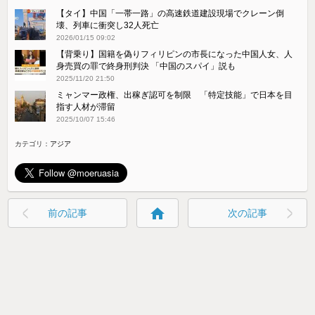
【タイ】中国「一帯一路」の高速鉄道建設現場でクレーン倒
壊、列車に衝突し32人死亡
2026/01/15 09:02
【背乗り】国籍を偽りフィリピンの市長になった中国人女、人
身売買の罪で終身刑判決 「中国のスパイ」説も
2025/11/20 21:50
ミャンマー政権、出稼ぎ認可を制限 「特定技能」で日本を目
指す人材が滞留
2025/10/07 15:46
カテゴリ：
アジア
home
前の記事
次の記事