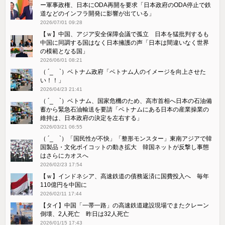
ー軍事政権、日本にODA再開を要求「日本政府のODA停止で鉄
道などのインフラ開発に影響が出ている」
2026/07/01 09:28
【ｗ】中国、アジア安全保障会議で孤立 日本を猛批判するも
中国に同調する国はなく日本擁護の声「日本は間違いなく世界
の模範となる国」
2026/06/01 08:21
（ ´_ゝ`）ベトナム政府「ベトナム人のイメージを向上させた
い！！」
2026/04/23 21:41
（ ´_ゝ`）ベトナム、国家危機のため、高市首相へ日本の石油備
蓄から緊急石油輸送を要請「ベトナムにある日本の産業操業の
維持は、日本政府の決定を左右する」
2026/03/21 06:55
（ ´_ゝ`）「国民性が不快」「整形モンスター」東南アジアで韓
国製品・文化ボイコットの動き拡大 韓国ネットが反撃し事態
はさらにカオスへ
2026/02/23 17:54
【ｗ】インドネシア、高速鉄道の債務返済に国費投入へ 毎年
110億円を中国に
2026/02/11 17:44
【タイ】中国「一帯一路」の高速鉄道建設現場でまたクレーン
倒壊、2人死亡 昨日は32人死亡
2026/01/15 17:43