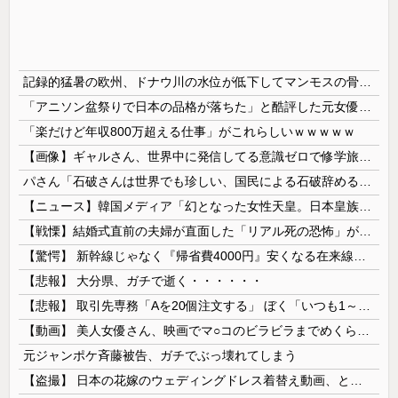
記録的猛暑の欧州、ドナウ川の水位が低下してマンモスの骨や沈没したドイツ軍の戦艦が出現
「アニソン盆祭りで日本の品格が落ちた」と酷評した元女優、「あんたが品格を語るのかよ！」と総ツッコミを食らってしまい……
「楽だけど年収800万超える仕事」がこれらしいｗｗｗｗｗ
【画像】ギャルさん、世界中に発信してる意識ゼロで修学旅行の宿をSNS公開してしまうｗｗｗ 【Pickup08082952】
パさん「石破さんは世界でも珍しい、国民による石破辞めるなデモが自然発生した総理大臣です」
【ニュース】韓国メディア「幻となった女性天皇。日本皇族に韓半島の男の血が入る可能性がゼロに・・・」
【戦慄】結婚式直前の夫婦が直面した「リアル死の恐怖」がヤバすぎる・・・・
【驚愕】 新幹線じゃなく『帰省費4000円』安くなる在来線で帰省した結果ｗｗｗｗｗ
【悲報】 大分県、ガチで逝く・・・・・・
【悲報】 取引先専務「Aを20個注文する」 ぼく「いつも1～2個しか使わないけど本当に20であってる？」 取専「あってる」→結果『こう』なったんだが...
【動画】 美人女優さん、映画でマ○コのビラビラまでめくらせてしまうｗｗｗｗｗｗ
元ジャンポケ斉藤被告、ガチでぶっ壊れてしまう
【盗撮】 日本の花嫁のウェディングドレス着替え動画、とんでもない神乳だと海外で話題に