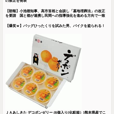
の禁止を発表
【朗報】小池都知事、高市首相と会談し「墓地埋葬法」の改正
を要請 国と都が連携し民間への指導強化を進める方向で一致
【爆笑ｗ】バッグひったくりを試みた男、バイクを盗られる！
ＪＡあしきた デコポンゼリー (6個入り(化粧箱）)熊本県産でこ