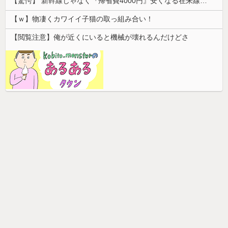
【驚愕】 新幹線じゃなく『帰省費4000円』安くなる在来線で帰省した結果ｗｗｗｗｗ
【ｗ】物凄くカワイイ子猫の取っ組み合い！
【閲覧注意】俺が近くにいると機械が壊れるんだけどさ