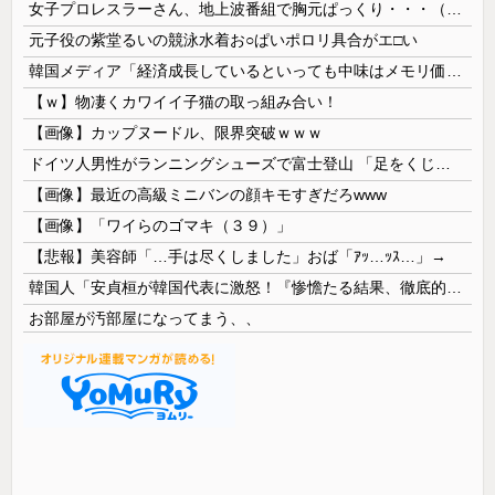
女子プロレスラーさん、地上波番組で胸元ぱっくり・・・（※画像あり）
元子役の紫堂るいの競泳水着お○ぱいポロリ具合がエ□い
韓国メディア「経済成長しているといっても中味はメモリ価格だけ。雇用増加見通しが半減してしまった」……韓国の内需不況は根強い状況っすね
【ｗ】物凄くカワイイ子猫の取っ組み合い！
【画像】カップヌードル、限界突破ｗｗｗ
ドイツ人男性がランニングシューズで富士登山 「足をくじいて動けない」
【画像】最近の高級ミニバンの顔キモすぎだろwww
【画像】「ワイらのゴマキ（３９）」
【悲報】美容師「…手は尽くしました」おば「ｱｯ…ｯｽ…」→
韓国人「安貞桓が韓国代表に激怒！『惨憺たる結果、徹底的な刷新が必要だ』と監督や協会を痛烈批判」
お部屋が汚部屋になってまう、、