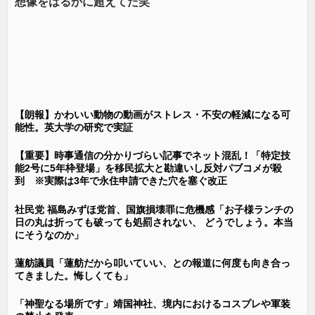
想像をはるかに超えてた笑
【朗報】かわいい動物の動画がストレス・不安の軽減になる可
能性。英大学の研究で実証
【重要】時事通信の分かりづらい記事でネット混乱！「特定技
能2号に5年枠登場」を移民拡大と勘違いし反対パブコメが殺
到 ※実際は3年で永住申請できた穴を塞ぐ改正
社民党 福島みずほ党首、国旗損壊罪に危機感「お子様ランチの
日の丸は折っても破っても処罰されない、 どうでしょう。本当
にそうなのか」
蓮舫議員「蓮舫だから叩いていい、との報道に何度も向き合っ
てきました。悔しくても」
「神聖なる場所です」靖国神社、境内におけるコスプレや軍装