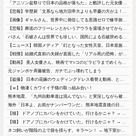
「アニソン盆祭りで日本の品格が落ちた」と酷評した元女優、「あんたが品格を語るのかよ！」と総ツッコミを食らってしまい……
【悲報】学歴厨「文系なら地方旧帝大よりも早慶の方が上！」←これｗｗｗｗ
【画像】ギャルさん、世界中に発信してる意識ゼロで修学旅行の宿をSNS公開してしまうｗｗｗ 【Pickup08082952】
【悲報】葬送のフリーレンとかいうアウラを退場させてから駄作になった作品ｗｗｗｗｗ
パさん「石破さんは世界でも珍しい、国民による石破辞めるなデモが自然発生した総理大臣です」
【ニュース】韓国メディア「幻となった女性天皇。日本皇族に韓半島の男の血が入る可能性がゼロに・・・」
【戦慄】結婚式直前の夫婦が直面した「リアル死の恐怖」がヤバすぎる・・・・
【動画】 美人女優さん、映画でマ○コのビラビラまでめくらせてしまうｗｗｗｗｗｗ
元ジャンポケ斉藤被告、ガチでぶっ壊れてしまう
【盗撮】 日本の花嫁のウェディングドレス着替え動画、とんでもない神乳だと海外で話題に
【ｗ】物凄くカワイイ子猫の取っ組み合い！
熊本地震、「九州自動車道は混んでない」と実況しながら被災地へ向かう有名アナなどに批判殺到 全国紙記者「最新の状況をいち早く伝えることは報道機関としての責務」「情報を取り上げることには大きな意義がある」
海外「日本よ、お前がナンバーワンだ」 熊本地震直後の日本の対応のスピードに世界が衝撃
【猫】 ドアノブにカバンをかけていた。行けるかニャ？ → 猫はこうなります…
【猫】 ドアノブにカバンをかけていた。行けるかニャ？ → 猫はこうなります…
ネコ飼いが階段の上で袋を揺らす。キラ〜ン！ → 地下室からヤツが現れる…