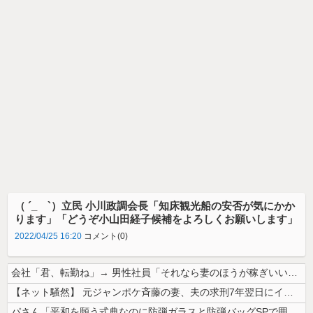
（ ´_ゝ`）立民 小川政調会長「知床観光船の安否が気にかか
ります」「どうぞ小山田経子候補をよろしくお願いします」
2022/04/25 16:20
コメント(0)
会社「君、転勤ね」→ 男性社員「それなら妻のほうが稼ぎいいんで辞めます...
【ネット騒然】 元ジャンポケ斉藤の妻、夫の求刑7年翌日にインスタ更新！...
パさん「平和を願う式典なのに防弾ガラスと防弾バッグSPで囲まれた壇上で...