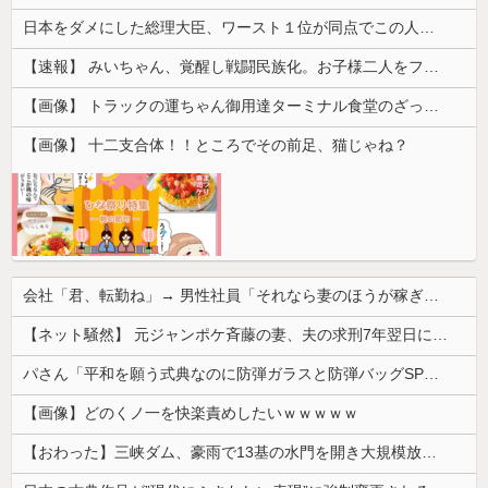
日本をダメにした総理大臣、ワースト１位が同点でこの人ｗｗｗｗｗｗ
【速報】 みいちゃん、覚醒し戦闘民族化。お子様二人をフルボッコにしてしまう
【画像】 トラックの運ちゃん御用達ターミナル食堂のざっかけないオムライスｗｗｗｗｗｗｗｗｗｗ
【画像】 十二支合体！！ところでその前足、猫じゃね？
会社「君、転勤ね」→ 男性社員「それなら妻のほうが稼ぎいいんで辞めます」⇒ 結果・・・
【ネット騒然】 元ジャンポケ斉藤の妻、夫の求刑7年翌日にインスタ更新！その内容がガチでヤバすぎる…
パさん「平和を願う式典なのに防弾ガラスと防弾バッグSPで囲まれた壇上でスピーチする人が総理大臣」
【画像】どのくノ一を快楽責めしたいｗｗｗｗｗ
【おわった】三峡ダム、豪雨で13基の水門を開き大規模放流開始か 下流の工場地帯に洪水流入で崩壊はじまる