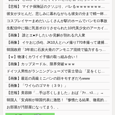
【悲報】 マイナ保険証のクソぶり、バレるｗｗｗｗｗｗｗｗｗ
彼女がタヒんだ。悲しみに暮れながらも彼女の分まで精一杯生きようと誓った。だが実は生きていた！突撃するとふっくらした顔で大きなお腹を抱えて...
コスプレイヤーまめだいふくさんが駅のホームでパンモロ事故
生配信中に猫に乳首ポロリさせられた10代美少女のアーカイブ、500万再生越えｗｗｗ
【画像】 誰とエ●チしたいか見解が別れる六人衆
【画像】 イケおじ(54)、JK10人とハメ撮り770本撮って逮捕ｗｗｗｗｗｗｗ
韓国政府「3年前に石炭火発のアンモニア混焼で協力するっていったけどあれ取りやめな。政権変わったし」……韓国とまともな協力ができない理由、これなんですよね
【ｗ】物凄くカワイイ子猫の取っ組み合い！
【画像】カップヌードル、限界突破ｗｗｗ
ドイツ人男性がランニングシューズで富士登山 「足をくじいて動けない」
【画像】最近の高級ミニバンの顔キモすぎだろwww
【画像】「ワイらのゴマキ（３９）」
【悲報】美容師「…手は尽くしました」おば「ｱｯ…ｯｽ…」→
韓国人「安貞桓が韓国代表に激怒！『惨憺たる結果、徹底的な刷新が必要だ』と監督や協会を痛烈批判」
お部屋が汚部屋になってまう、、