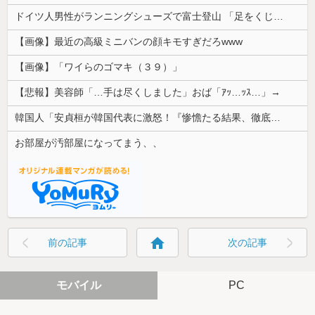
ドイツ人男性がランニングシューズで富士登山 「足をくじいて動けない」
【画像】最近の高級ミニバンの顔キモすぎだろwww
【画像】「ワイらのゴマキ（３９）」
【悲報】美容師「…手は尽くしました」おば「ｱｯ…ｯｽ…」→
韓国人「安貞桓が韓国代表に激怒！『惨憺たる結果、徹底的な刷新が必要だ』と監督や協会を痛烈批判」
お部屋が汚部屋になってまう、、
home
前の記事
次の記事
モバイル
PC