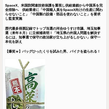
SpaceX、米国防関連技術保護を重視し供給連鎖から中国系を完
全排除へ 供給業者に「中国籍人員をSpaceX向けの生産に関わ
らせないこと」「中国製の設備・部品を使わないこと」を要求
し監査実施
歴代最多得票記録でトップ当選の河合ゆうすけ市議、埼玉知事
選（来年８月）に立候補表明！「埼玉県の外国人問題を解決す
るには、知事選で保守の政治家が立ち上がるしかない」保守一
本化を訴え
【爆笑ｗ】バッグひったくりを試みた男、バイクを盗られる！