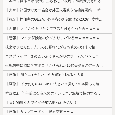
日本の古典作品が”現代にふさわしい表現”に強制変更される事態が進行中、今の価値観に照らせば……
【えｗ】韓国サッカー協会が外国人審判を性接待疑惑 → 韓国ネットに動揺広がる「信じられない」「要求した外国人審判もおかしい」「韓国以外の国にも要...
【税金】性加害のGEZA、外務省の外郭団体の2026年度準公金事業に選ばれていた…ネット「首相を小馬鹿にしながら公金に群がってたの？」「右手で補...
【悲報】 とにかくヤりたくてブスと付き合ったらｗｗｗｗｗｗｗｗｗｗｗｗｗｗｗ
【悲報】 マイナ保険証のクソぶり、バレるｗｗｗｗｗｗｗｗｗ
彼女がタヒんだ。悲しみに暮れながらも彼女の分まで精一杯生きようと誓った。だが実は生きていた！突撃するとふっくらした顔で大きなお腹を抱えて...
コスプレイヤーまめだいふくさんが駅のホームでパンモロ事故
生配信中に猫に乳首ポロリさせられた10代美少女のアーカイブ、500万再生越えｗｗｗ
【画像】 誰とエ●チしたいか見解が別れる六人衆
【画像】 イケおじ(54)、JK10人とハメ撮り770本撮って逮捕ｗｗｗｗｗｗｗ
韓国政府「3年前に石炭火発のアンモニア混焼で協力するっていったけどあれ取りやめな。政権変わったし」……韓国とまともな協力ができない理由、これなんですよね
【ｗ】物凄くカワイイ子猫の取っ組み合い！
【画像】カップヌードル、限界突破ｗｗｗ