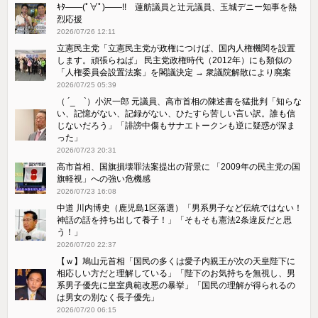
ｷﾀ――(ﾟ∀ﾟ)――!! 蓮舫議員と辻元議員、玉城デニー知事を熱
烈応援
2026/07/26 12:11
立憲民主党「立憲民主党が政権につけば、国内人権機関を設置
します。頑張らねば」 民主党政権時代（2012年）にも類似の
「人権委員会設置法案」を閣議決定 → 衆議院解散により廃案
2026/07/25 05:39
（ ´_ゝ`）小沢一郎 元議員、高市首相の陳述書を猛批判「知らな
い、記憶がない、記録がない、ひたすら苦しい言い訳。誰も信
じないだろう」「誹謗中傷もサナエトークンも逆に疑惑が深ま
った」
2026/07/23 20:31
高市首相、国旗損壊罪法案提出の背景に 「2009年の民主党の国
旗軽視」への強い危機感
2026/07/23 16:08
中道 川内博史（鹿児島1区落選）「男系男子など伝統ではない！
神話の話を持ち出して養子！」「そもそも憲法2条違反だと思
う！」
2026/07/20 22:37
【ｗ】鳩山元首相「国民の多くは愛子内親王が次の天皇陛下に
相応しい方だと理解している」「陛下のお気持ちを無視し、男
系男子優先に皇室典範改悪の暴挙」「国民の理解が得られるの
は男女の別なく長子優先」
2026/07/20 06:15