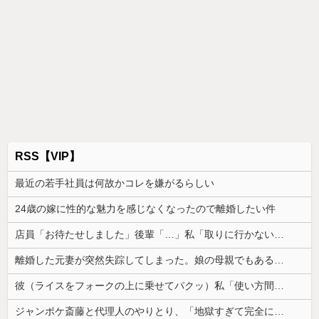
RSS【VIP】
最近の若手社員は何故かコレを嫌がるらしい
24歳の嫁に性的な魅力を感じなくなったので離婚したい件
店員「お待たせしました」後輩「…」私「取りに行かないの？」→初日の昼食で後輩の非常識さに驚いて…
離婚した元妻が突然失踪してしまった。娘の母親でもある相手だから放っておけず連絡を探すことに…
彼（ライスをフォークの上に乗せてパクッ）私「使い方間違ってるよ」彼「これはイギリス式のマナーなんだっ！！！」→真相を調べることになり…
ジャンポケ斎藤と代理人のやりとり、「地獄すぎて完全にコントになってる……」と衝撃を受ける人が続出中