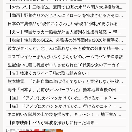
【おわった】三峡ダム、豪雨で13基の水門を開き大規模放流開始か 下流の工場地帯に洪水流入で崩壊はじまる
【動画】野菜売りのおじさんにドローンを特攻させるおそロシア。
日本の古典作品が”現代にふさわしい表現”に強制変更される事態が進行中、今の価値観に照らせば……
【えｗ】韓国サッカー協会が外国人審判を性接待疑惑 → 韓国ネットに動揺広がる「信じられない」「要求した外国人審判もおかしい」「韓国以外の国にも要...
【税金】性加害のGEZA、外務省の外郭団体の2026年度準公金事業に選ばれていた…ネット「首相を小馬鹿にしながら公金に群がってたの？」「右手で補...
彼女がタヒんだ。悲しみに暮れながらも彼女の分まで精一杯生きようと誓った。だが実は生きていた！突撃するとふっくらした顔で大きなお腹を抱えて...
コスプレイヤーまめだいふくさんが駅のホームでパンモロ事故
生配信中に猫に乳首ポロリさせられた10代美少女のアーカイブ、500万再生越えｗｗｗ
【ｗ】物凄くカワイイ子猫の取っ組み合い！
熊本地震、「九州自動車道は混んでない」と実況しながら被災地へ向かう有名アナなどに批判殺到 全国紙記者「最新の状況をいち早く伝えることは報道機関としての責務」「情報を取り上げることには大きな意義がある」
海外「日本よ、お前がナンバーワンだ」 熊本地震直後の日本の対応のスピードに世界が衝撃
【猫】 ドアノブにカバンをかけていた。行けるかニャ？ → 猫はこうなります…
【猫】 ドアノブにカバンをかけていた。行けるかニャ？ → 猫はこうなります…
ネコ飼いが階段の上で袋を揺らす。キラ〜ン！ → 地下室からヤツが現れる…
【衝撃映像】バカが津波を撮影しに行った結果…