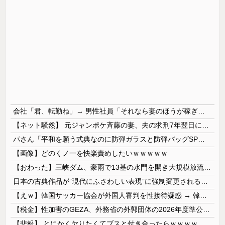
会社「君、転勤ね」→ 男性社員「それなら妻のほうが稼ぎいいんで辞めます」⇒ 結果・・・
【ネット騒然】 元ジャンポケ斉藤の妻、夫の求刑7年翌日にインスタ更新！その内容がガチでヤバすぎる…
パさん「平和を願う式典なのに防弾ガラスと防弾バッグSPで囲まれた壇上でスピーチする人が総理大臣」
【画像】どのくノ一を快楽責めしたいｗｗｗｗｗ
【おわった】三峡ダム、豪雨で13基の水門を開き大規模放流開始か 下流の工場地帯に洪水流入で崩壊はじまる
日本の古典作品が”現代にふさわしい表現”に強制変更される事態が進行中、今の価値観に照らせば……
【えｗ】韓国サッカー協会が外国人審判を性接待疑惑 → 韓国ネットに動揺広がる「信じられない」「要求した外国人審判もおかしい」「韓国以外の国にも要...
【税金】性加害のGEZA、外務省の外郭団体の2026年度準公金事業に選ばれていた…ネット「首相を小馬鹿にしながら公金に群がってたの？」「右手で補...
【悲報】 とにかくヤりたくてブスと付き合ったらｗｗｗｗｗｗｗｗｗｗｗｗｗｗｗ