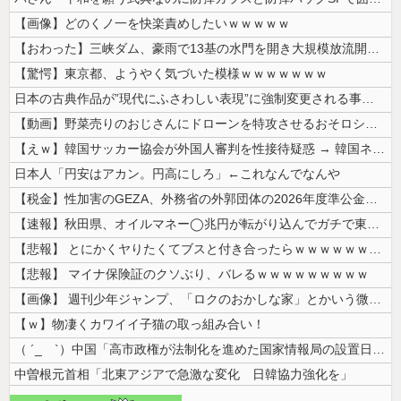
【画像】どのくノ一を快楽責めしたいｗｗｗｗｗ
【おわった】三峡ダム、豪雨で13基の水門を開き大規模放流開始か 下流の...
【驚愕】東京都、ようやく気づいた模様ｗｗｗｗｗｗｗ
日本の古典作品が”現代にふさわしい表現”に強制変更される事態が進行中、...
【動画】野菜売りのおじさんにドローンを特攻させるおそロシア。
【えｗ】韓国サッカー協会が外国人審判を性接待疑惑 → 韓国ネットに動揺...
日本人「円安はアカン。円高にしろ」←これなんでなんや
【税金】性加害のGEZA、外務省の外郭団体の2026年度準公金事業に選...
【速報】秋田県、オイルマネー◯兆円が転がり込んでガチで東北最強へ
【悲報】 とにかくヤりたくてブスと付き合ったらｗｗｗｗｗｗｗｗｗｗｗｗ...
【悲報】 マイナ保険証のクソぶり、バレるｗｗｗｗｗｗｗｗｗ
【画像】 週刊少年ジャンプ、「ロクのおかしな家」とかいう微妙な漫画を巻...
【ｗ】物凄くカワイイ子猫の取っ組み合い！
（ ´_ゝ`）中国「高市政権が法制化を進めた国家情報局の設置日が7月3...
中曽根元首相「北東アジアで急激な変化 日韓協力強化を」