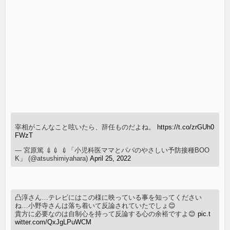
宰相がこんなこと呟いたら、辞任ものだよね。
https://t.co/zrGUh0
FWzT
— 宮原篤 💉💉 💉「小児科医ママとパパのやさしい予防接種BOO
K」 (@atsushimiyahara)
April 25, 2022
凸淳さん…テレビにはこの様に映っている事を知ってください
ね…小野寺さんは落ち着いて反論されていたでしょ😊
貴方に必要なのは自制心を持って反論する心の余裕ですよ😊
pic.t
witter.com/QxJgLPuWCM