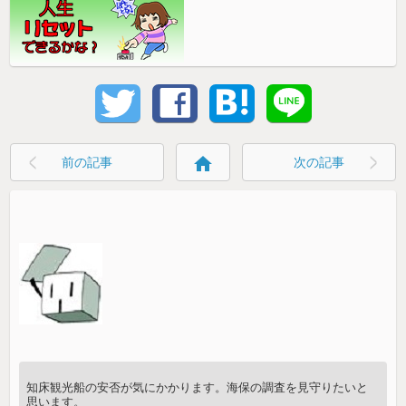
home
前の記事
次の記事
知床観光船の安否が気にかかります。海保の調査を見守りたいと
思います。