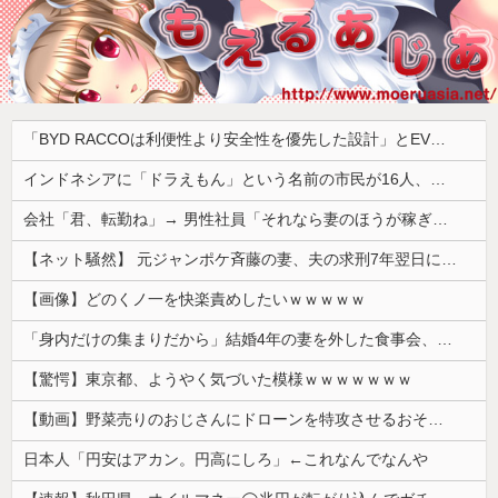
「BYD RACCOは利便性より安全性を優先した設計」とEV推進派がスカスカ構造を絶賛、これがRACCOの一番の特徴よな
インドネシアに「ドラえもん」という名前の市民が16人、「のび太」は181人
会社「君、転勤ね」→ 男性社員「それなら妻のほうが稼ぎいいんで辞めます」⇒ 結果・・・
【ネット騒然】 元ジャンポケ斉藤の妻、夫の求刑7年翌日にインスタ更新！その内容がガチでヤバすぎる…
【画像】どのくノ一を快楽責めしたいｗｗｗｗｗ
「身内だけの集まりだから」結婚4年の妻を外した食事会、その義理の両親が泊まりに来ると言い出して
【驚愕】東京都、ようやく気づいた模様ｗｗｗｗｗｗｗ
【動画】野菜売りのおじさんにドローンを特攻させるおそロシア。
日本人「円安はアカン。円高にしろ」←これなんでなんや