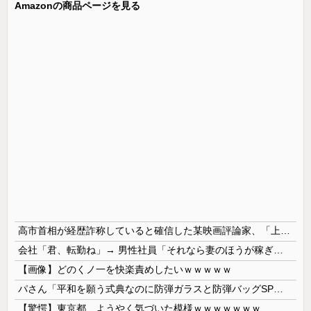
Amazonの商品ページを見る
高市首相が経歴詐称していると確信した某映画評論家、「上級公務員試験に合格とは書いてないんですが…」とツッコミを受けまくり……
会社「君、転勤ね」→ 男性社員「それなら妻のほうが稼ぎいいんで辞めます」⇒ 結果・・・
【画像】どのくノ一を快楽責めしたいｗｗｗｗｗ
パさん「平和を願う式典なのに防弾ガラスと防弾バッグSPで囲まれた壇上でスピーチする人が総理大臣」
【驚愕】東京都、ようやく気づいた模様ｗｗｗｗｗｗｗ