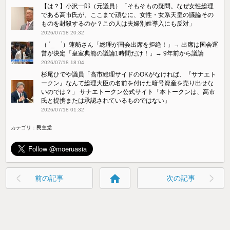
【は？】小沢一郎（元議員）「そもそもの疑問。なぜ女性総理
である高市氏が、ここまで頑なに、女性・女系天皇の議論その
ものを封殺するのか？この人は夫婦別姓導入にも反対」
2026/07/18 20:32
（ ´_ゝ`）蓮舫さん「総理が国会出席を拒絶！」→ 出席は国会運
営が決定「皇室典範の議論1時間だけ！」→ 9年前から議論
2026/07/18 18:04
杉尾ひでや議員「高市総理サイドのOKがなければ、『サナエト
ークン』なんて総理大臣の名前を付けた暗号資産を売り出せな
いのでは？」 サナエトークン公式サイト「本トークンは、高市
氏と提携または承認されているものではない」
2026/07/18 01:32
カテゴリ：
民主党
home
前の記事
次の記事