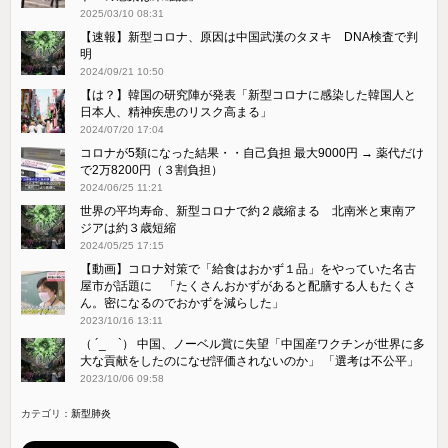
2025/03/10 08:31
【速報】新型コロナ、原因は中国武漢のタヌキ DNA検査で判
明
2024/09/21 10:50
【は？】韓国の研究陣が発表「新型コロナに感染した韓国人と
日本人、精神疾患のリスク高まる」
2024/07/20 17:04
コロナが5類になった結果・・自己負担 最大9000円 → 薬代だけ
で2万8200円（３割負担）
2024/06/25 11:21
世界の平均寿命、新型コロナで約２歳縮まる 北南米と東南ア
ジアは約３歳短縮
2024/05/25 17:15
【動画】コロナ対策で「給食はおかず１品」をやっていた名古
屋市が話題に 「たくさんおかずがあると配膳する人もたくさ
ん。密になるのでおかずを減らした」
2023/10/16 13:11
（ ´_ゝ`） 中国、ノーベル賞に失望「中国産ワクチンが世界に多
大な貢献をしたのになぜ評価されないのか」 「選考は不公平」
2023/10/06 09:58
カテゴリ：
新型肺炎