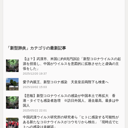
「新型肺炎」カテゴリの最新記事
【は？】武漢市、米国に約8兆円訴訟「新型コロナウイルスの起
源を捏造し、中国がウイルスを意図的に拡散させたと虚偽の主
張をした」
2025/12/20 19:37
愛子内親王、新型コロナ感染 天皇皇后両陛下も検査へ
2025/10/02 15:03
【悲報】新型コロナウイルスの感染が中国本土で再拡大 香
港・タイでも感染者急増 ※訪日外国人、過去最高。最多は中
国人
2025/05/22 22:01
中国武漢ウイルス研究所の研究者ら「ヒトに感染する可能性が
ある新たなコロナウイルスがコウモリから検出」「現時点でヒ
トへの感染は未確認」