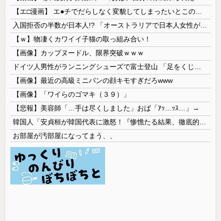
【エ□漫画】 エ●チでだらしなく変貌してしまったいとこのお姉ちゃんにチン○ン搾り取られちゃうショタ君…！
入国拒否の半数が日本人!? 「オーストラリアで日本人女性が売春」
【ｗ】物凄くカワイイ子猫の取っ組み合い！
【画像】カップヌードル、限界突破ｗｗｗ
ドイツ人男性がランニングシューズで富士登山 「足をくじいて動けない」
【画像】最近の高級ミニバンの顔キモすぎだろwww
【画像】「ワイらのゴマキ（３９）」
【悲報】美容師「…手は尽くしました」おば「ｱｯ…ｯｽ…」→
韓国人「安貞桓が韓国代表に激怒！『惨憺たる結果、徹底的な刷新が必要だ』と監督や協会を痛烈批判」
お部屋が汚部屋になってまう、、