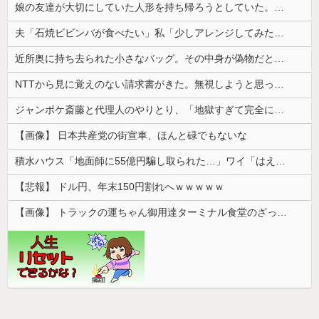
娘の友達が大切にしていた人形を持ち帰ろうとしていた。注意したところ相手の母親の態度が…
夫「石焼ビビンバが食べたい」私「少しアレンジしてみたよ」→出した瞬間、夫の機嫌が急変して…
近所奥に持ち去られた小さなバッグ。その中身が偽物だと分かった時、どんな顔をするのか楽しみで…
NTTから見に覚えのない請求書がきた。無視しようと思っていたら、とんでもない事実が判明して…
ジャンポケ斎藤と代理人のやりとり、「地獄すぎて完全にコントになってる……」と衝撃を受ける人が続出中
【画像】 日本共産党の街宣車、ほんと碌でもないな
積水ハウス「地面師に55億円騙し取られた…」ワイ「はえーかわいそう…会社滅茶苦茶やろなぁ」
【悲報】 ドル円、年末150円割れへｗｗｗｗｗ
【画像】 トラックの運ちゃん御用達ターミナル食堂のざっかけないオムライスｗｗｗｗｗｗｗｗｗｗ