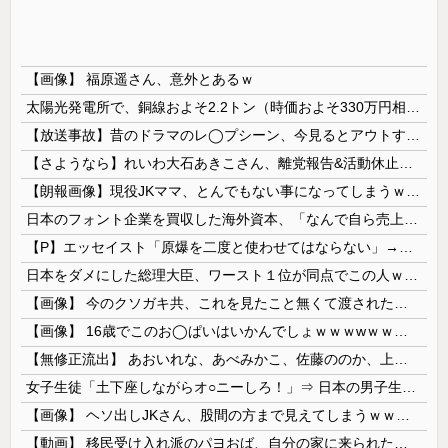
【画像】 福原遥さん、意外とあるｗ
太陽光発電所で、銅線およそ2.2トン（時価およそ330万円相当）盗んだなど、ベトナム国籍（無職）２人逮捕、盗まれた銅線の半分はすでに売却 富山で...
【放送事故】昔のドラマのレ◯プシーン、今見るとアウトすぎる・・・
【さようなら】れいわ大石あきこさん、離党報告&活動休止を宣言
【朗報画像】現役JKママ、とんでもない事になってしまうｗｗｗｗｗｗｗｗｗｗｗｗ 【Pickup07091604】
日本のフォント企業を買収した海外資本、「なんで自ら売上ゼロにするようなことするの」とドン引きするような方針転換を……
【P】エッセイスト「原爆を二度と使わせてはならない」→リプ「もちろん中国の核も非難する？」→即ブロック
日本をダメにした総理大臣、ワースト１位が同点でこの人ｗｗｗｗｗｗ
【画像】 今のクソガキ共、これを見たこと無くて渡されたらパニクるらしいｗｗｗｗｗｗｗｗｗｗｗｗｗ
【画像】 16歳でこのお◯ぱいはいかんでしょｗｗｗwｗｗｗｗｗｗｗｗ❤
【無修正流出】 あおいれな、あべみかこ、佐藤ののか、上川星空、美園和花！人気女優5人のマ●コが高画質で丸見えに！
女子生徒「土下座しながらオ○ニーしろ！」⇒ 日本の男子生徒への性的いじめ動画がエ□すぎる
【画像】 ヘソ出しJKさん、股間の方まで見えてしまうｗｗｗｗｗｗｗｗｗ
【動画】 移民受け入れ派のパヨおば、自分の家に来られたら全力で拒否るｗｗｗｗｗｗｗｗｗｗｗｗ