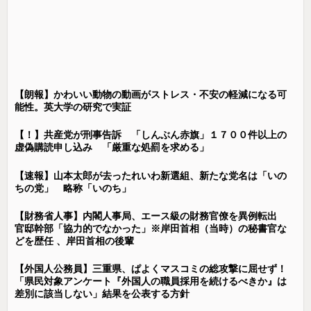
【朗報】かわいい動物の動画がストレス・不安の軽減になる可
能性。英大学の研究で実証
【！】共産党が刑事告訴 「しんぶん赤旗」１７００件以上の
虚偽購読申し込み 「厳重な処罰を求める」
【速報】山本太郎が去ったれいわ新選組、新たな党名は「いの
ちの党」 略称「いのち」
【財務省人事】内閣人事局、エース級の財務官僚を異例転出
官邸幹部「協力的でなかった」※岸田首相（当時）の秘書官な
どを歴任 、岸田首相の後輩
【外国人公務員】三重県、ぱよくマスコミの総攻撃に屈せず！
「県民対象アンケート『外国人の職員採用を続けるべきか』は
差別に該当しない」結果を公表する方針