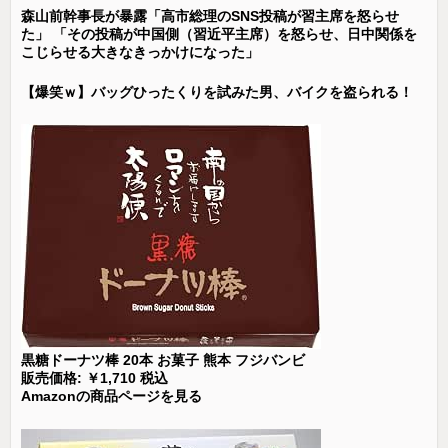
森山前幹事長が暴露「高市総理のSNS投稿が習主席を怒らせ
た」 「その投稿が中国側（習近平主席）を怒らせ、日中関係を
こじらせる大きなきっかけになった」
【爆笑ｗ】バッグひったくりを試みた男、バイクを盗られる！
黒糖ドーナツ棒 20本 お菓子 熊本 フジバンビ
販売価格: ￥1,710 税込
Amazonの商品ページを見る