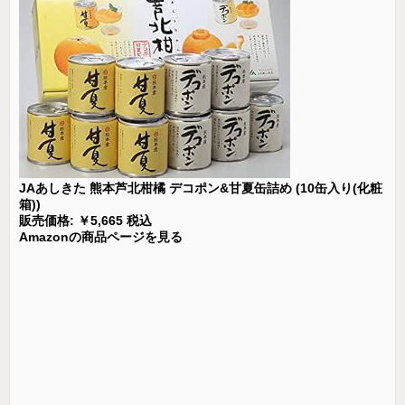
JAあしきた 熊本芦北柑橘 デコポン&甘夏缶詰め (10缶入り(化粧
箱))
販売価格: ￥5,665 税込
Amazonの商品ページを見る