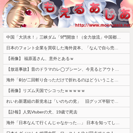
中国「大洪水！」三峡ダム「9門開放！（全力放流」中国都市「三峡沿線の道路水没」中国政府「高速道路封鎖！」中国ダム「緊急放流に合わせて開門（土砂崩れ発生」→
日本のフォント企業を買収した海外資本、「なんで自ら売上ゼロにするようなことするの」とドン引きするような方針転換を……
【画像】 福原遥さん、意外とあるｗ
【放送事故】昔のドラマのレ◯プシーン、今見るとアウトすぎる・・・
海外「剣が二回斬り合っただけで折れるのはどういうことなんだ」満点なのに二度と起動しない理由…
【画像】リズム天国でシコったｗｗｗｗｗ
れいわ新選組の新党名は「いのちの党」 旧グッズ半額で販売 どうなる秘書給与疑惑
【訃報】人気Vtuberの犬、19歳で死去
海外「日本なんて行くんじゃなかった…」 日本を知ってしまったディズニー信者、帰国後『本家』に失望する事態に