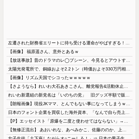
左遷された財務省エリートに待ち受ける運命がやばすぎる！と話題に、経歴自体はとんでもないものだが……
【画像】 福原遥さん、意外とあるｗ
【放送事故】昔のドラマのレ◯プシーン、今見るとアウトすぎる・・・
太陽光発電所で、銅線およそ2.2トン（時価およそ330万円相当）盗んだなど、ベトナム国籍（無職）２人逮捕、盗まれた銅線の半分はすでに売却 富山で...
【画像】リズム天国でシコったｗｗｗｗｗ
【さようなら】れいわ大石あきこさん、離党報告&活動休止を宣言
れいわ新選組の新党名は「いのちの党」 旧グッズ半額で販売 どうなる秘書給与疑惑
【朗報画像】現役JKママ、とんでもない事になってしまうｗｗｗｗｗｗｗｗｗｗｗｗ 【Pickup07091604】
日本のフォント企業を買収した海外資本、「なんで自ら売上ゼロにするようなことするの」とドン引きするような方針転換を……
【P】エッセイスト「原爆を二度と使わせてはならない」→リプ「もちろん中国の核も非難する？」→即ブロック
【無修正流出】 あおいれな、あべみかこ、佐藤ののか、上川星空、美園和花！人気女優5人のマ●コが高画質で丸見えに！
女子生徒「土下座しながらオ○ニーしろ！」⇒ 日本の男子生徒への性的いじめ動画がエ□すぎる