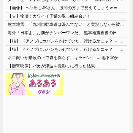
【画像】 ヘソ出しJKさん、股間の方まで見えてしまうｗｗｗｗｗｗｗｗｗ
【ｗ】物凄くカワイイ子猫の取っ組み合い！
熊本地震、「九州自動車道は混んでない」と実況しながら被災地へ向かう有名アナなどに批判殺到 全国紙記者「最新の状況をいち早く伝えることは報道機関としての責務」「情報を取り上げることには大きな意義がある」
海外「日本よ、お前がナンバーワンだ」 熊本地震直後の日本の対応のスピードに世界が衝撃
【猫】 ドアノブにカバンをかけていた。行けるかニャ？ → 猫はこうなります…
【猫】 ドアノブにカバンをかけていた。行けるかニャ？ → 猫はこうなります…
ネコ飼いが階段の上で袋を揺らす。キラ〜ン！ → 地下室からヤツが現れる…
【衝撃映像】バカが津波を撮影しに行った結果…