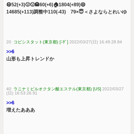
😷52(+3)🤢🤢🏨60(+6)🏠1804(+89)😄
14685(+113)調整中110(-43) 79×😇＜さよならとれいゆ
20:
コビシスタット(東京都) [ﾆﾀﾞ]
2022/03/27(日) 16:49:28.84
>>6
山形も上昇トレンドか
40:
ラニナミビルオクタン酸エステル(東京都) [US]
2022/03/27
(日) 16:53:26.91
>>6
増えたあああ