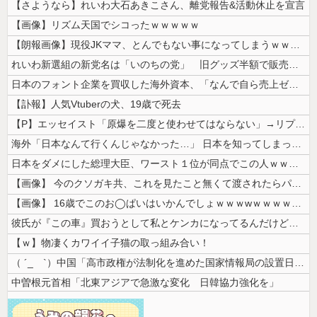
【さようなら】れいわ大石あきこさん、離党報告&活動休止を宣言
【画像】リズム天国でシコったｗｗｗｗｗ
【朗報画像】現役JKママ、とんでもない事になってしまうｗｗｗｗｗｗｗｗ...
れいわ新選組の新党名は「いのちの党」 旧グッズ半額で販売 どうなる秘書...
日本のフォント企業を買収した海外資本、「なんで自ら売上ゼロにするような...
【訃報】人気Vtuberの犬、19歳で死去
【P】エッセイスト「原爆を二度と使わせてはならない」→リプ「もちろん中...
海外「日本なんて行くんじゃなかった…」 日本を知ってしまったディズニー...
日本をダメにした総理大臣、ワースト１位が同点でこの人ｗｗｗｗｗｗ
【画像】 今のクソガキ共、これを見たこと無くて渡されたらパニクるらしい...
【画像】 16歳でこのお◯ぱいはいかんでしょｗｗｗwｗｗｗｗｗｗｗｗ❤
彼氏が『この車』買おうとして私とケンカになってるんだけどｗｗｗｗｗｗ
【ｗ】物凄くカワイイ子猫の取っ組み合い！
（ ´_ゝ`）中国「高市政権が法制化を進めた国家情報局の設置日が7月3...
中曽根元首相「北東アジアで急激な変化 日韓協力強化を」