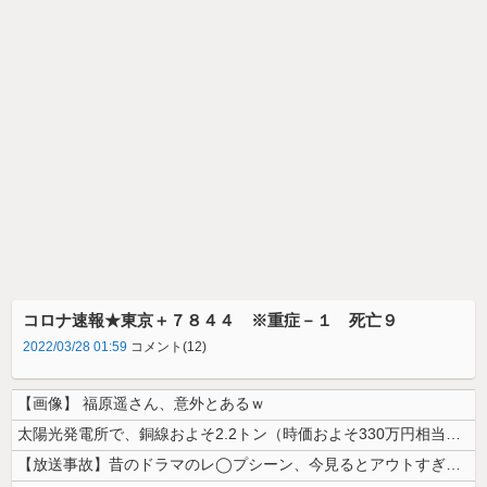
コロナ速報★東京＋７８４４ ※重症－１ 死亡９
2022/03/28 01:59
コメント(12)
【画像】 福原遥さん、意外とあるｗ
太陽光発電所で、銅線およそ2.2トン（時価およそ330万円相当）盗んだ...
【放送事故】昔のドラマのレ◯プシーン、今見るとアウトすぎる・・・