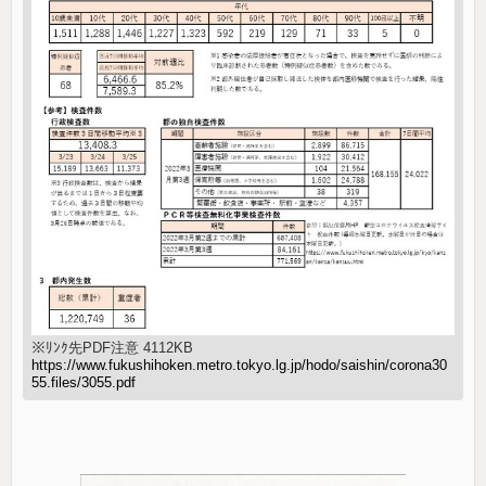
※ﾘﾝｸ先PDF注意 4112KB
https://www.fukushihoken.metro.tokyo.lg.jp/hodo/saishin/corona30
55.files/3055.pdf