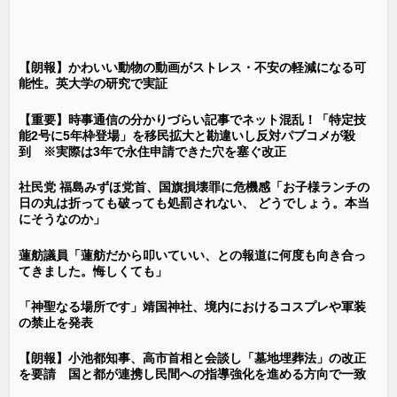
【朗報】かわいい動物の動画がストレス・不安の軽減になる可
能性。英大学の研究で実証
【重要】時事通信の分かりづらい記事でネット混乱！「特定技
能2号に5年枠登場」を移民拡大と勘違いし反対パブコメが殺
到 ※実際は3年で永住申請できた穴を塞ぐ改正
社民党 福島みずほ党首、国旗損壊罪に危機感「お子様ランチの
日の丸は折っても破っても処罰されない、 どうでしょう。本当
にそうなのか」
蓮舫議員「蓮舫だから叩いていい、との報道に何度も向き合っ
てきました。悔しくても」
「神聖なる場所です」靖国神社、境内におけるコスプレや軍装
の禁止を発表
【朗報】小池都知事、高市首相と会談し「墓地埋葬法」の改正
を要請 国と都が連携し民間への指導強化を進める方向で一致