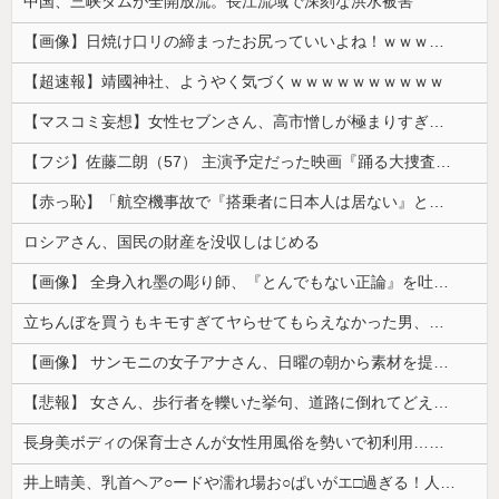
中国、三峡ダムが全開放流。長江流域で深刻な洪水被害
【画像】日焼け口リの締まったお尻っていいよね！ｗｗｗｗｗ
【超速報】靖國神社、ようやく気づくｗｗｗｗｗｗｗｗｗｗ
【マスコミ妄想】女性セブンさん、高市憎しが極まりすぎたのか、過去一級の低俗な「支持率下げてやる」記事を配信してしまう 想像の10倍低俗
【フジ】佐藤二朗（57） 主演予定だった映画『踊る大捜査線』スピンオフ作品の撮影中止が正式に決定
【赤っ恥】「航空機事故で『搭乗者に日本人は居ない』という発表は嫌い。人間として同じ価値だと思う」→ツッコミ殺到も「自分が気に入らないと思った」と...
ロシアさん、国民の財産を没収しはじめる
【画像】 全身入れ墨の彫り師、『とんでもない正論』を吐いて30万再生されてしまうｗｗｗｗｗｗｗ
立ちんぼを買うもキモすぎてヤらせてもらえなかった男、代わりの足コキでまさかの大量身寸米青ｗｗｗ
【画像】 サンモニの女子アナさん、日曜の朝から素材を提供してしまう
【悲報】 女さん、歩行者を轢いた挙句、道路に倒れてどえらいことになってしまうw w w w w w w
長身美ボディの保育士さんが女性用風俗を勢いで初利用…子供に絶対見せられないメスの顔でイキまくり。
井上晴美、乳首ヘア○ードや濡れ場お○ぱいがエ□過ぎる！人生最後のラスト写真集、最高！！