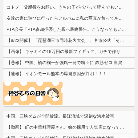
コトメ「父親役をお願い。うちの子がパパって呼んでもいいよね？」旦那「それは無理」→断った途端に大騒ぎになり…
友達の家に遊びに行ったらアルバムに私の写真が飾ってあった。しかも私が知らない写真
PTA会長「PTA参加拒否した親へ最終警告。こうなってもいい？」
【8/22開催】 「琵琶湖三市同時花火大会」、各市公式「そんな花火大会は存在しない」→ 高価チケットを購入した人達がSNS阿鼻叫喚
【画像】 キャミイの18万円の最新フィギュア、ガチで作り込みがエグすぎる
【悲報】 中国、橋の欄干が強風一発で粉々に 鉄筋ゼロ 当局「接着剤でくっつけただけ」「正常で、品質問題はない」
【速報】 イオンモール熊本の爆発原因が判明！！！！
中国、三峡ダムが全開放流。長江流域で深刻な洪水被害
【動画】 町の中華料理屋さん、娘の採用で人気店になってしまう