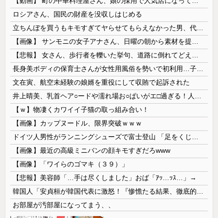
【動画】 町の中華料理屋さん、娘の採用で人気店になってしまう
ロシアさん、国民の財産を没収しはじめる
立ちんぼを買うもキモすぎてヤらせてもらえなかった男、代わりの足コキでまさかの大量身寸米青ｗｗｗ
【画像】 サンモニの女子アナさん、日曜の朝から素材を提供してしまう
【悲報】 女さん、歩行者を轢いた挙句、道路に倒れてどえらいことになってしまうw w w w w w w
長身美ボディの保育士さんが女性用風俗を勢いで初利用…子供に絶対見せられないメスの顔でイキまくり。
文在寅、航空未経験の娘婿を重役にして収賄で起訴された
井上晴美、乳首ヘア○ードや濡れ場お○ぱいがエ□過ぎる！人生最後のラスト写真集、最高！！
【ｗ】物凄くカワイイ子猫の取っ組み合い！
【画像】カップヌードル、限界突破ｗｗｗ
ドイツ人男性がランニングシューズで富士登山 「足をくじいて動けない」
【画像】最近の高級ミニバンの顔キモすぎだろwww
【画像】「ワイらのゴマキ（３９）」
【悲報】美容師「…手は尽くしました」おば「ｱｯ…ｯｽ…」→
韓国人「安貞桓が韓国代表に激怒！『惨憺たる結果、徹底的な刷新が必要だ』と監督や協会を痛烈批判」
お部屋が汚部屋になってまう、、