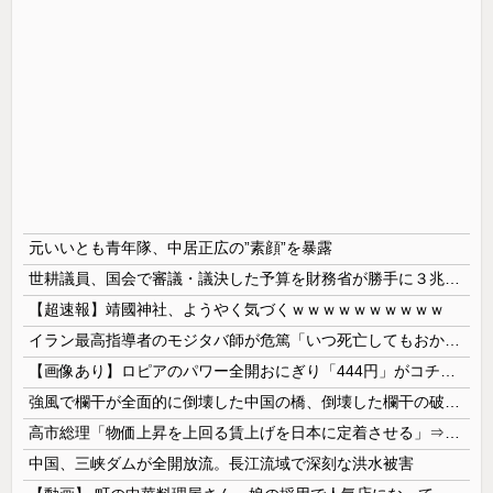
元いいとも青年隊、中居正広の”素顔”を暴露
世耕議員、国会で審議・議決した予算を財務省が勝手に３兆円動かしていると指摘・問題視
【超速報】靖國神社、ようやく気づくｗｗｗｗｗｗｗｗｗｗ
イラン最高指導者のモジタバ師が危篤「いつ死亡してもおかしくない」…イラン大統領「意思疎通はかなり難しい」！
【画像あり】ロピアのパワー全開おにぎり「444円」がコチラｗｗｗｗｗ
強風で欄干が全面的に倒壊した中国の橋、倒壊した欄干の破片を調べると凄まじい事実が発覚して……
高市総理「物価上昇を上回る賃上げを日本に定着させる」⇒ 国家公務員月給3.51％増へ
中国、三峡ダムが全開放流。長江流域で深刻な洪水被害