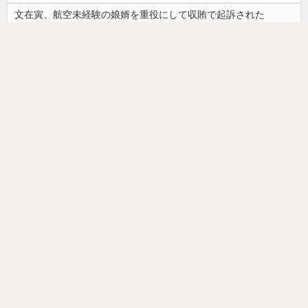
文在寅、航空未経験の娘婿を重役にして収賄で起訴された
【ｗ】物凄くカワイイ子猫の取っ組み合い！
【画像】カップヌードル、限界突破ｗｗｗ
ドイツ人男性がランニングシューズで富士登山 「足をくじいて動けない」
【画像】最近の高級ミニバンの顔キモすぎだろwww
【画像】「ワイらのゴマキ（３９）」
【悲報】美容師「…手は尽くしました」おば「ｱｯ…ｯｽ…」→
韓国人「安貞桓が韓国代表に激怒！『惨憺たる結果、徹底的な刷新が必要だ』と監督や協会を痛烈批判」
お部屋が汚部屋になってまう、、