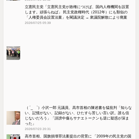
立憲民主党「立憲民主党が政権につけば、国内人権機関を設置
します。頑張らねば」 民主党政権時代（2012年）にも類似の
「人権委員会設置法案」を閣議決定 → 衆議院解散により廃案
2026/07/25 05:39
（ ´_ゝ`）小沢一郎 元議員、高市首相の陳述書を猛批判「知らな
い、記憶がない、記録がない、ひたすら苦しい言い訳。誰も信
じないだろう」「誹謗中傷もサナエトークンも逆に疑惑が深ま
った」
2026/07/23 20:31
高市首相、国旗損壊罪法案提出の背景に 「2009年の民主党の国