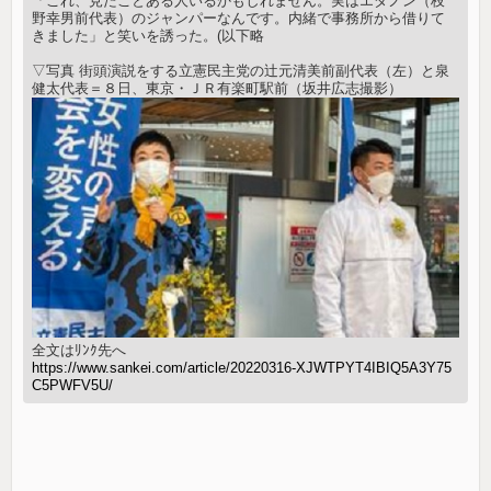
「これ、見たことある人いるかもしれません。実はエダノン（枝
野幸男前代表）のジャンパーなんです。内緒で事務所から借りて
きました」と笑いを誘った。(以下略
▽写真 街頭演説をする立憲民主党の辻元清美前副代表（左）と泉
健太代表＝８日、東京・ＪＲ有楽町駅前（坂井広志撮影）
全文はﾘﾝｸ先へ
https://www.sankei.com/article/20220316-XJWTPYT4IBIQ5A3Y75
C5PWFV5U/