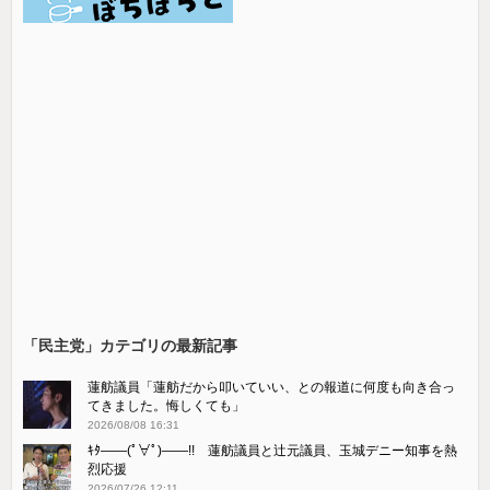
「民主党」カテゴリの最新記事
蓮舫議員「蓮舫だから叩いていい、との報道に何度も向き合っ
てきました。悔しくても」
2026/08/08 16:31
ｷﾀ――(ﾟ∀ﾟ)――!! 蓮舫議員と辻元議員、玉城デニー知事を熱
烈応援
2026/07/26 12:11