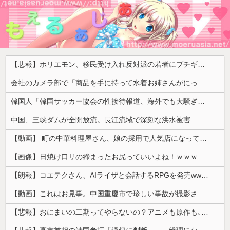
【悲報】ホリエモン、移民受け入れ反対派の若者にブチギレ「差別するなんて最低だ！」 → スタジオ誰も反論できず沈黙 ………
会社のカメラ部で「商品を手に持って水着お姉さんがにっこり」を撮影、だがお姉さんは素人アルバイトで親バレした結果……
韓国人「韓国サッカー協会の性接待報道、海外でも大騒ぎに・・・2002年W杯4強の記録取り消しの声も」→「マジで国の恥だ」「2002年まで疑う価値...
中国、三峡ダムが全開放流。長江流域で深刻な洪水被害
【動画】 町の中華料理屋さん、娘の採用で人気店になってしまう
【画像】日焼け口リの締まったお尻っていいよね！ｗｗｗｗｗ
【朗報】コエテクさん、AIライザと会話するRPGを発売wwwwwwwwwwww
【動画】これはお見事。中国重慶市で珍しい事故が撮影される。
【悲報】おにまいの二期ってやらないの？アニメも原作も､外人からも人気あったのに