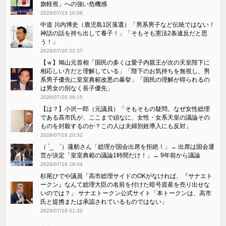
旗軽視」への強い危機感
2026/07/23 16:08
中道 川内博史（鹿児島1区落選）「男系男子など伝統ではない！
神話の話を持ち出して養子！」「そもそも憲法2条違反だと思
う！」
2026/07/20 22:37
【ｗ】鳩山元首相「国民の多くは愛子内親王が次の天皇陛下に
相応しい方だと理解している」「陛下のお気持ちを無視し、男
系男子優先に皇室典範改悪の暴挙」「国民の理解が得られるの
は男女の別なく長子優先」
2026/07/20 06:15
【は？】小沢一郎（元議員）「そもそもの疑問。なぜ女性総理
である高市氏が、ここまで頑なに、女性・女系天皇の議論その
ものを封殺するのか？この人は夫婦別姓導入にも反対」
2026/07/18 20:32
（ ´_ゝ`）蓮舫さん「総理が国会出席を拒絶！」→ 出席は国会運
営が決定「皇室典範の議論1時間だけ！」→ 9年前から議論
2026/07/18 18:04
杉尾ひでや議員「高市総理サイドのOKがなければ、『サナエト
ークン』なんて総理大臣の名前を付けた暗号資産を売り出せな
いのでは？」 サナエトークン公式サイト「本トークンは、高市
氏と提携または承認されているものではない」
2026/07/18 01:32