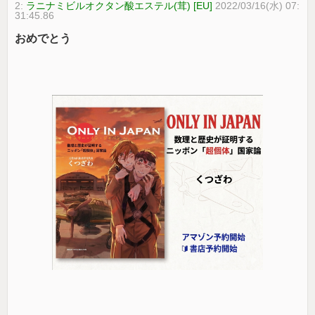
2:
ラニナミビルオクタン酸エステル(茸) [EU]
2022/03/16(水) 07:
31:45.86
おめでとう