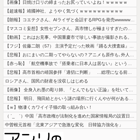
【画像】日焼け口リの締まったお尻っていいよね！ｗｗｗｗｗ
【超速報】靖國神社、ようやく気づくｗｗｗｗｗｗｗｗｗｗ
【朗報】コエテクさん、AIライザと会話するRPGを発売wwwwwwww...
【マスコミ妄想】女性セブンさん、高市憎しが極まりすぎたのか、過去一級の...
【動画】これはお見事。中国重慶市で珍しい事故が撮影される。
【フジ】佐藤二朗（57） 主演予定だった映画『踊る大捜査線』スピンオフ...
【悲報】おにまいの二期ってやらないの？アニメも原作も､外人からも人気あ...
【赤っ恥】「航空機事故で『搭乗者に日本人は居ない』という発表は嫌い。人...
【悲報】高市首相の靖国参拝「適切に判断」 …総理になる前の昨年は参拝
ロシアさん、国民の財産を没収しはじめる
【画像】 全身入れ墨の彫り師、『とんでもない正論』を吐いて30万再生さ...
【悲報】 明日、飛田給とかいう謎の場所に行くんやが何があるんや????...
【ｗ】物凄くカワイイ子猫の取っ組み合い！
（ ´_ゝ`）中国「高市政権が法制化を進めた国家情報局の設置日が7月3...
中曽根元首相「北東アジアで急激な変化 日韓協力強化を」