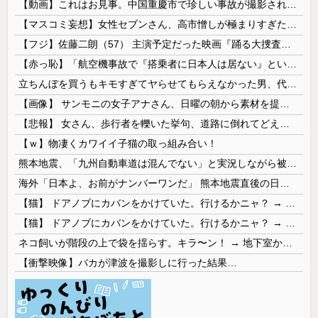
【動画】これはお見事。中国重慶市で珍しい事故が撮影される。
【マスコミ妄想】女性セブンさん、高市憎しが極まりすぎたのか、過去一級の低俗な「支持率下げてやる」記事を配信してしまう 想像の10倍低俗
【フジ】佐藤二朗（57） 主演予定だった映画『踊る大捜査線』スピンオフ作品の撮影中止が正式に決定
【赤っ恥】「航空機事故で『搭乗者に日本人は居ない』という発表は嫌い。人間として同じ価値だと思う」→ツッコミ殺到も「自分が気に入らないと思った」と...
立ちんぼを買うもキモすぎてヤらせてもらえなかった男、代わりの足コキでまさかの大量身寸米青ｗｗｗ
【画像】 サンモニの女子アナさん、日曜の朝から素材を提供してしまう
【悲報】 女さん、歩行者を轢いた挙句、道路に倒れてどえらいことになってしまうw w w w w w w
【ｗ】物凄くカワイイ子猫の取っ組み合い！
熊本地震、「九州自動車道は混んでない」と実況しながら被災地へ向かう有名アナなどに批判殺到 全国紙記者「最新の状況をいち早く伝えることは報道機関としての責務」「情報を取り上げることには大きな意義がある」
海外「日本よ、お前がナンバーワンだ」 熊本地震直後の日本の対応のスピードに世界が衝撃
【猫】 ドアノブにカバンをかけていた。行けるかニャ？ → 猫はこうなります…
【猫】 ドアノブにカバンをかけていた。行けるかニャ？ → 猫はこうなります…
ネコ飼いが階段の上で袋を揺らす。キラ〜ン！ → 地下室からヤツが現れる…
【衝撃映像】バカが津波を撮影しに行った結果…