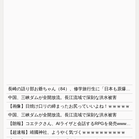
長崎の語り部お爺ちゃん（84）、修学旅行生に「日本も原爆を持たないと負ける」と言われびっくり！ 被団協代表（85）も中学生に「核を持たないで日本を守れますか」と問われ危機感
中国、三峡ダムが全開放流。長江流域で深刻な洪水被害
【画像】日焼け口リの締まったお尻っていいよね！ｗｗｗｗｗ
中国、三峡ダムが全開放流。長江流域で深刻な洪水被害
【朗報】コエテクさん、AIライザと会話するRPGを発売wwwwwwwwwwww
【超速報】靖國神社、ようやく気づくｗｗｗｗｗｗｗｗｗｗ