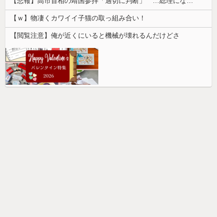
【悲報】高市首相の靖国参拝「適切に判断」 …総理になる前の昨年は参拝
【ｗ】物凄くカワイイ子猫の取っ組み合い！
【閲覧注意】俺が近くにいると機械が壊れるんだけどさ