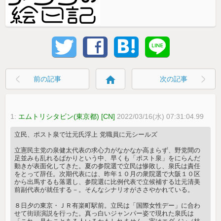
home
前の記事
次の記事
1:
エムトリシタビン(東京都) [CN]
2022/03/16(水) 07:31:04.99
立民、ポスト泉で辻元氏浮上 党職員に元シールズ
立憲民主党の泉健太代表の求心力がなかなか高まらず、野党間の
足並みも乱れるばかりという中、早くも「ポスト泉」をにらんだ
動きが表面化してきた。夏の参院選で立民は惨敗し、泉氏は責任
をとって辞任。次期代表には、昨年１０月の衆院選で大阪１０区
から出馬するも落選し、参院選に比例代表で立候補する辻元清美
前副代表が就任する－。そんなシナリオがささやかれている。
８日夕の東京・ＪＲ有楽町駅前。立民は「国際女性デー」に合わ
せて街頭演説を行った。真っ白いジャンパー姿で現れた泉氏は