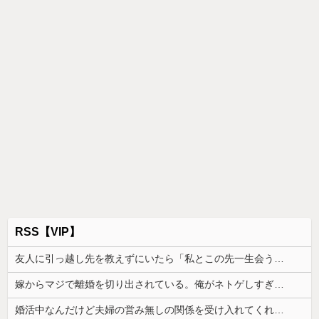
RSS【VIP】
友人に引っ越し先を教えずにいたら「私とこの先一生会う気ないんだ」と泣かれた。なので「よく分かったね、元気でね」と告げて…
嫁からマジで離婚を切り出されている。俺がネトゲしすぎて全くかまわなかったのが原因らしく...
婚活中なんだけど夫婦の営み無しの関係を受け入れてくれる男性が全然いない