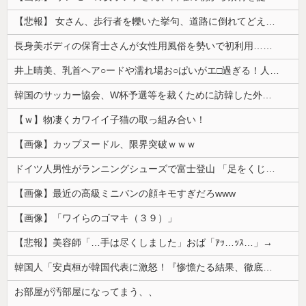
【悲報】 女さん、歩行者を轢いた挙句、道路に倒れてどえらいことになってしまうw w w w w w w
長身美ボディの保育士さんが女性用風俗を勢いで初利用…子供に絶対見せられないメスの顔でイキまくり。
井上晴美、乳首ヘア○ードや濡れ場お○ぱいがエ□過ぎる！人生最後のラスト写真集、最高！！
韓国のサッカー協会、W杯予選等を裁くために訪韓した外国人審判を「性接待」していた……大して強くもないチームが潤沢な予算を持ってりゃそうなるわな
【ｗ】物凄くカワイイ子猫の取っ組み合い！
【画像】カップヌードル、限界突破ｗｗｗ
ドイツ人男性がランニングシューズで富士登山 「足をくじいて動けない」
【画像】最近の高級ミニバンの顔キモすぎだろwww
【画像】「ワイらのゴマキ（３９）」
【悲報】美容師「…手は尽くしました」おば「ｱｯ…ｯｽ…」→
韓国人「安貞桓が韓国代表に激怒！『惨憺たる結果、徹底的な刷新が必要だ』と監督や協会を痛烈批判」
お部屋が汚部屋になってまう、、