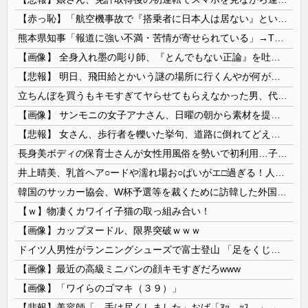
【赤っ恥】「航空機事故で『搭乗者に日本人は居ない』という発表は嫌い。人間として同じ価値だと思う」→ツッコミ殺到も「自分が気に入らないと思った」と...
熊本県知事「報道に強い不満・苦情が寄せられている」→TBSの報道特集がまさにそれな件
【画像】 全身入れ墨の彫り師、『とんでもない正論』を吐いて30万再生されてしまうｗｗｗｗｗｗｗ
【悲報】 明日、飛田給とかいう謎の場所に行くんやが何があるんや????・・・・・・・・・
立ちんぼを買うもキモすぎてヤらせてもらえなかった男、代わりの足コキでまさかの大量身寸米青ｗｗｗ
【画像】 サンモニの女子アナさん、日曜の朝から素材を提供してしまう
【悲報】 女さん、歩行者を轢いた挙句、道路に倒れてどえらいことになってしまうw w w w w w w
長身美ボディの保育士さんが女性用風俗を勢いで初利用…子供に絶対見せられないメスの顔でイキまくり。
井上晴美、乳首ヘア○ードや濡れ場お○ぱいがエ□過ぎる！人生最後のラスト写真集、最高！！
韓国のサッカー協会、W杯予選等を裁くために訪韓した外国人審判を「性接待」していた……大して強くもないチームが潤沢な予算を持ってりゃそうなるわな
【ｗ】物凄くカワイイ子猫の取っ組み合い！
【画像】カップヌードル、限界突破ｗｗｗ
ドイツ人男性がランニングシューズで富士登山 「足をくじいて動けない」
【画像】最近の高級ミニバンの顔キモすぎだろwww
【画像】「ワイらのゴマキ（３９）」
【悲報】美容師「…手は尽くしました」おば「ｱｯ…ｯｽ…」→