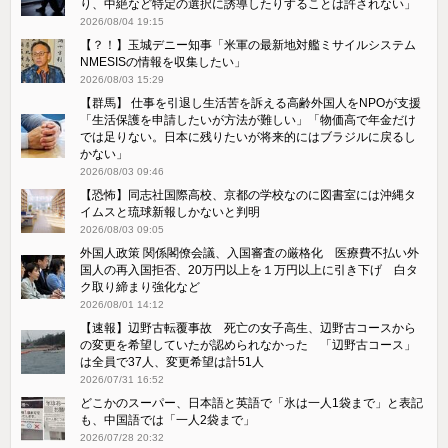
り、中絶など特定の選択に誘導したりすることは許されない」
2026/08/04 19:15
【？！】玉城デニー知事「米軍の最新地対艦ミサイルシステム
NMESISの情報を収集したい」
2026/08/03 15:29
【群馬】 仕事を引退し生活苦を訴える高齢外国人をNPOが支援
「生活保護を申請したいが方法が難しい」「物価高で年金だけ
では足りない。日本に残りたいが将来的にはブラジルに戻るし
かない」
2026/08/03 09:46
【恐怖】同志社国際高校、京都の学校なのに図書室には沖縄タ
イムスと琉球新報しかないと判明
2026/08/03 09:05
外国人政策 関係閣僚会議、入国審査の厳格化 医療費不払い外
国人の再入国拒否、20万円以上を１万円以上に引き下げ 白タ
ク取り締まり強化など
2026/08/01 14:12
【速報】辺野古転覆事故 死亡の女子高生、辺野古コースから
の変更を希望していたが認められなかった 「辺野古コース」
は全員で37人、変更希望は計51人
2026/07/31 16:52
どこかのスーパー、日本語と英語で「氷は一人1袋まで」と表記
も、中国語では「一人2袋まで」
2026/07/28 20:32