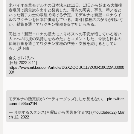
米バイオ企業モデルナの日本法人は11日、13日から始まる大相撲
春場所で懸賞旗を出すと発表した。幕内の阿炎、宇良、琴ノ若と
いった若手力士の取組で掲げる予定。モデルナは新型コロナウイ
ルスワクチンを日本に供給している。3回目接種の広がりが鈍いな
か、懸賞を通じてワクチン接種を促す狙いもある。
同社は「新型コロナの拡大により将来への不安が増している若い
人々への応援の気持ちを込めた」とコメントした。今後も日本の
伝統行事を通じてワクチン接種の啓発・支援を続けるとしてい
る。(以下略
全文はﾘﾝｸ先へ
[日経 2022.3.11]
https://www.nikkei.com/article/DGXZQOUC117ZO0R10C22A30000
00/
モデルナの懸賞旗がパーティーグッズにしか見えない。
pic.twitter.
com/fih38ba21N
— 吟味するスタンス(月曜日から国民を守る党) (@outdated22)
Mar
ch 12, 2022