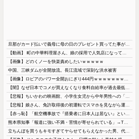
旦那がカード払いで義母に母の日のプレゼント買ってた事が発覚 私が実母に買ってるのを見て自分も買おうと思ったらしい → 家計がピンチだから小遣いからお願いできるか聞いたら…
【動画】 町の中華料理屋さん、娘の採用で人気店になってしまう
【画像】どのくノ一を快楽責めしたいｗｗｗｗｗ
中国、三峡ダムが全開放流。長江流域で深刻な洪水被害
【画像】ロピアのパワー全開おにぎり444円ｗｗｗｗｗｗｗｗｗｗｗｗ
【闇】なぜ日本でコメが買えなくなり食料自給率が過去最低に並んだのか？
【悲報】ちいかわの映画館、小学生女児から中年男性への「おねだり」事案が発生するｗｗｗｗ
【悲報】娘さん、免許取得後の初運転でスマホを見ながら運転してしまう😱🦁 教習所で何を習ったんだwww🤣🦁
【赤っ恥】「航空機事故で『搭乗者に日本人は居ない』という発表は嫌い。人間として同じ価値だと思う」→ツッコミ殺到も「自分が気に入らないと思った」と...
熊本県知事「報道に強い不満・苦情が寄せられている」→TBSの報道特集がまさにそれな件
立ちんぼを買うもキモすぎてヤらせてもらえなかった男、代わりの足コキでまさかの大量身寸米青ｗｗｗ