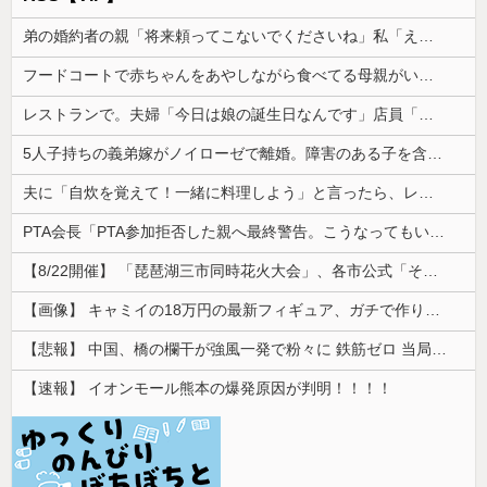
弟の婚約者の親「将来頼ってこないでくださいね」私「え…そんなつもりありませんけど？」→突然の一言に場の空気が凍りつき…
フードコートで赤ちゃんをあやしながら食べてる母親がいたので、「赤ちゃん抱っこしますよ」と声掛けたら...
レストランで。夫婦「今日は娘の誕生日なんです」店員「少々お待ちください」→運ばれてきた"あるもの"に思わず涙がこぼれて…
5人子持ちの義弟嫁がノイローゼで離婚。障害のある子を含む3人の子どもを預かることになったのだが...
夫に「自炊を覚えて！一緒に料理しよう」と言ったら、レストランの予約をされた。自炊計画は完全に狂って…
PTA会長「PTA参加拒否した親へ最終警告。こうなってもいい？」
【8/22開催】 「琵琶湖三市同時花火大会」、各市公式「そんな花火大会は存在しない」→ 高価チケットを購入した人達がSNS阿鼻叫喚
【画像】 キャミイの18万円の最新フィギュア、ガチで作り込みがエグすぎる
【悲報】 中国、橋の欄干が強風一発で粉々に 鉄筋ゼロ 当局「接着剤でくっつけただけ」「正常で、品質問題はない」
【速報】 イオンモール熊本の爆発原因が判明！！！！