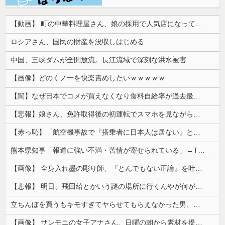
【動画】 町の中華料理屋さん、娘の採用で人気店になってしまう
ロシアさん、国民の財産を没収しはじめる
中国、三峡ダムが全開放流。長江流域で深刻な洪水被害
【画像】どのくノ一を快楽責めしたいｗｗｗｗｗ
【闇】なぜ日本でコメが買えなくなり食料自給率が過去最低に並んだのか？
【悲報】娘さん、免許取得後の初運転でスマホを見ながら運転してしまう😱🦁 教習所で何を習ったんだwww🤣🦁
【赤っ恥】「航空機事故で『搭乗者に日本人は居ない』という発表は嫌い。人間として同じ価値だと思う」→ツッコミ殺到も「自分が気に入らないと思った」と...
熊本県知事「報道に強い不満・苦情が寄せられている」→TBSの報道特集がまさにそれな件
【画像】 全身入れ墨の彫り師、『とんでもない正論』を吐いて30万再生されてしまうｗｗｗｗｗｗｗ
【悲報】 明日、飛田給とかいう謎の場所に行くんやが何があるんや????・・・・・・・・・
立ちんぼを買うもキモすぎてヤらせてもらえなかった男、代わりの足コキでまさかの大量身寸米青ｗｗｗ
【画像】 サンモニの女子アナさん、日曜の朝から素材を提供してしまう