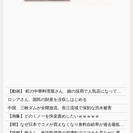
【動画】 町の中華料理屋さん、娘の採用で人気店になってしまう
ロシアさん、国民の財産を没収しはじめる
中国、三峡ダムが全開放流。長江流域で深刻な洪水被害
【画像】どのくノ一を快楽責めしたいｗｗｗｗｗ
【闇】なぜ日本でコメが買えなくなり食料自給率が過去最低に並んだのか？
【悲報】娘さん、免許取得後の初運転でスマホを見ながら運転してしまう😱🦁 教習所で何を習ったんだwww🤣🦁