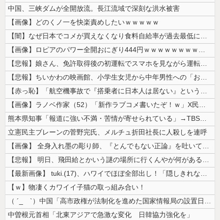
中国、三峡ダムが全開放流。長江流域で深刻な洪水被害
【画像】どのくノ一を快楽責めしたいｗｗｗｗｗ
【闇】なぜ日本でコメが買えなくなり食料自給率が過去最低に並んだのか？
【画像】ロピアのパワー全開おにぎり444円ｗｗｗｗｗｗｗｗｗｗｗｗ
【悲報】娘さん、免許取得後の初運転でスマホを見ながら運転してしまう😱...
【悲報】ちいかわの映画館、小学生女児から中年男性への「おねだり」事案が...
【赤っ恥】「航空機事故で『搭乗者に日本人は居ない』という発表は嫌い。人...
【画像】ラノベ作家（52）「新作ラブコメ書いたぞ！ｗ」X民「いい歳こい...
熊本県知事「報道に強い不満・苦情が寄せられている」→TBSの報道特集が...
立憲民主ブレーンの菅野完氏、メルチュ折田社長に人殺しを連呼
【画像】 全身入れ墨の彫り師、『とんでもない正論』を吐いて30万再生さ...
【悲報】 明日、飛田給とかいう謎の場所に行くんやが何があるんや????...
【最新画像】 tuki.(17)、ハワイでほぼ全部出し！「隠しきれない...
【ｗ】物凄くカワイイ子猫の取っ組み合い！
（ ´_ゝ`）中国「高市政権が法制化を進めた国家情報局の設置日が7月3...
中曽根元首相「北東アジアで急激な変化 日韓協力強化を」