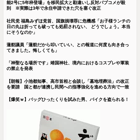
能2号に5年枠登場」を移民拡大と勘違いし反対パブコメが殺
到 ※実際は3年で永住申請できた穴を塞ぐ改正
社民党 福島みずほ党首、国旗損壊罪に危機感「お子様ランチの
日の丸は折っても破っても処罰されない、 どうでしょう。本当
にそうなのか」
蓮舫議員「蓮舫だから叩いていい、との報道に何度も向き合っ
てきました。悔しくても」
「神聖なる場所です」靖国神社、境内におけるコスプレや軍装
の禁止を発表
【朗報】小池都知事、高市首相と会談し「墓地埋葬法」の改正
を要請 国と都が連携し民間への指導強化を進める方向で一致
【爆笑ｗ】バッグひったくりを試みた男、バイクを盗られる！