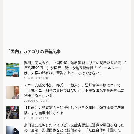
「国内」カテゴリの最新記事
隅田川花火大会、中国SNSで無料観覧エリアの場所取り転売（1
席約3500円～）が横行 警告も無視警備員「ビニールシート
は、人様の所有物。警告以上のことはできない」
2026/08/09 11:39
デニー支援の小沢一郎氏（一般人）、辺野古沖事故について
「玉城デニー知事の責任ではないが、不幸な出来事を悪宣伝に
利用する人がいる」
2026/08/07 20:47
【動画】広島慰霊の日に発生したパヨク集団、強制退去で機動
隊により無事排除される
2026/08/06 11:12
来日後に妊娠したフィリピン技能実習生に退職や帰国を迫った
のは違法、監理団体などに賠償命令 「妊娠自体を非難した