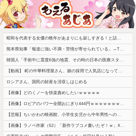
昭和を代表する女優の晩年があまりにも寂しすぎる！と話題に、自身の子供を餓死する寸前までネグレクトした挙句……
熊本県知事「報道に強い不満・苦情が寄せられている」→TBSの報道特集がまさにそれな件
韓国人「手術中に震度6強の地震、その時の日本の医療スタッフたちの姿をご覧ください」→「マジで鳥肌立った」「こういう姿は韓国も見習わないと」「あん...
【動画】 町の中華料理屋さん、娘の採用で人気店になってしまう
ロシアさん、国民の財産を没収しはじめる
【画像】どのくノ一を快楽責めしたいｗｗｗｗｗ
【画像】ロピアのパワー全開おにぎり444円ｗｗｗｗｗｗｗｗｗｗｗｗ
【悲報】ちいかわの映画館、小学生女児から中年男性への「おねだり」事案が発生するｗｗｗｗ
【画像】ラノベ作家（52）「新作ラブコメ書いたぞ！ｗ」X民「いい歳こいてラブコメ（笑）恥ずかしくないの？」←やめたれｗと話題に