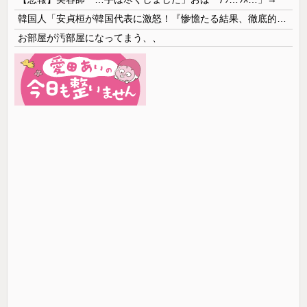
韓国人「安貞桓が韓国代表に激怒！『惨憺たる結果、徹底的な刷新が必要だ』と監督や協会を痛烈批判」
お部屋が汚部屋になってまう、、