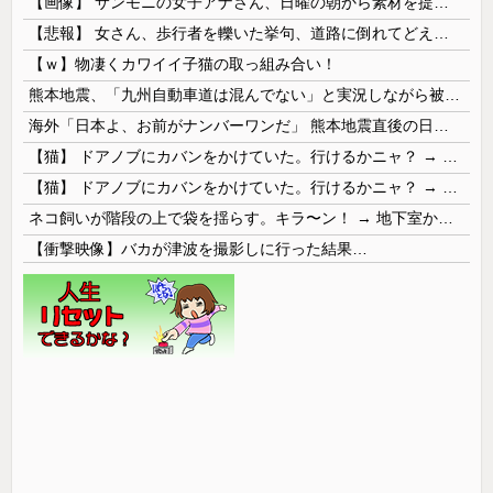
【画像】 サンモニの女子アナさん、日曜の朝から素材を提供してしまう
【悲報】 女さん、歩行者を轢いた挙句、道路に倒れてどえらいことになってしまうw w w w w w w
【ｗ】物凄くカワイイ子猫の取っ組み合い！
熊本地震、「九州自動車道は混んでない」と実況しながら被災地へ向かう有名アナなどに批判殺到 全国紙記者「最新の状況をいち早く伝えることは報道機関としての責務」「情報を取り上げることには大きな意義がある」
海外「日本よ、お前がナンバーワンだ」 熊本地震直後の日本の対応のスピードに世界が衝撃
【猫】 ドアノブにカバンをかけていた。行けるかニャ？ → 猫はこうなります…
【猫】 ドアノブにカバンをかけていた。行けるかニャ？ → 猫はこうなります…
ネコ飼いが階段の上で袋を揺らす。キラ〜ン！ → 地下室からヤツが現れる…
【衝撃映像】バカが津波を撮影しに行った結果…