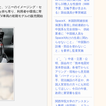
官ら10数人を性接待（W杯
と、ソニーのイメージング・セ
予選、五輪予選が含まれ
を持ち寄り、利用者や環境に寄
る）国会議員が事実確認
EV車両の初期モデルの販売開始
SpaceX、米国防関連技術
保護を重視し供給連鎖から
中国系を完全排除へ 供給
業者に「中国籍人員を
SpaceX向けの生産に関わ
らせないこと」「中国製の
設備・部品を使わないこ
と」を要求し監査実施
（ ´_ゝ`）中道・立憲・公
明、国会内で「熊本地震対
策本部会議」各省庁からヒ
アリング・現地から意見聴
取「パーティション、人
手、宿泊施設の不足や、外
国人実習生の方々にも対応
してほしい」今日の午後、
政府に要望書を提出
関西学院大学のアシスタン
ト教授（中国籍）、ドラッ