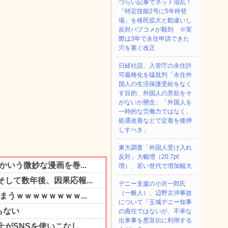
づらい記事でネット混乱！
「特定技能2号に5年枠登
場」を移民拡大と勘違いし
反対パブコメが殺到 ※実
際は3年で永住申請できた
穴を塞ぐ改正
日経社説、入管庁の永住許
可厳格化を猛批判「永住外
国人の生活保護受給をなく
す目的、外国人の意欲をそ
がないか懸念」「外国人を
一時的な労働力ではなく、
処遇改善などで定着を後押
しすべき」
東大調査「外国人受け入れ
反対」大幅増（20.7pt
増）、若い世代で増加幅大
デニー支援の小沢一郎氏
（一般人）、辺野古沖事故
について「玉城デニー知事
の責任ではないが、不幸な
出来事を悪宣伝に利用する