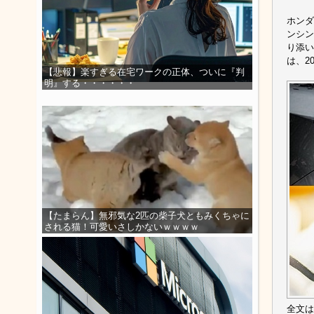
ホンダ
ンシン
り添い
は、2
【悲報】楽すぎる在宅ワークの正体、ついに『判
明』する・・・・・・
【たまらん】無邪気な2匹の柴子犬ともみくちゃに
される猫！可愛いさしかないｗｗｗｗ
全文は