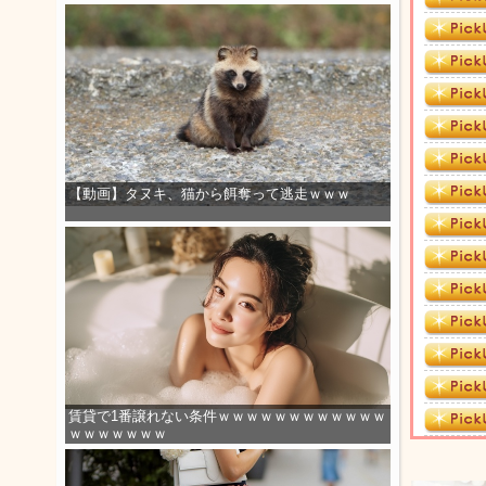
【動画】タヌキ、猫から餌奪って逃走ｗｗｗ
賃貸で1番譲れない条件ｗｗｗｗｗｗｗｗｗｗｗｗ
ｗｗｗｗｗｗｗ