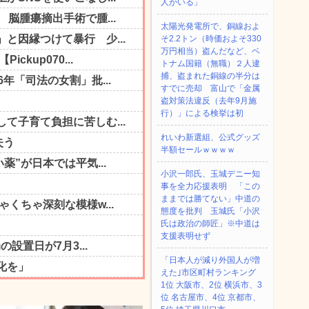
人がいる」
太陽光発電所で、銅線およ
そ2.2トン（時価およそ330
万円相当）盗んだなど、ベ
トナム国籍（無職）２人逮
捕、盗まれた銅線の半分は
すでに売却 富山で「金属
盗対策法違反（去年9月施
行）」による検挙は初
れいわ新選組、公式グッズ
半額セールｗｗｗｗ
小沢一郎氏、玉城デニー知
事を全力応援表明 「この
ままでは勝てない」中道の
態度を批判 玉城氏「小沢
氏は政治の師匠」※中道は
支援表明せず
「日本人が減り外国人が増
えた｣市区町村ランキング
1位 大阪市、2位 横浜市、3
位 名古屋市、4位 京都市、