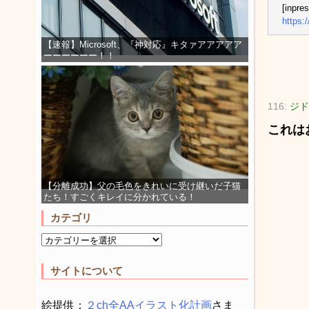
[inpre
https:
【速報】Microsoft、『神対応』キタァアアアアア
ーーーーーー！！
116:
ジド
これは
【分離成功】父の毛色をきれいに受け継いだ子猫
たち！すごくキレイに分かれている！
カテゴリ
サイトについて
絵提供：
２ch全AAイラスト化計画
さま