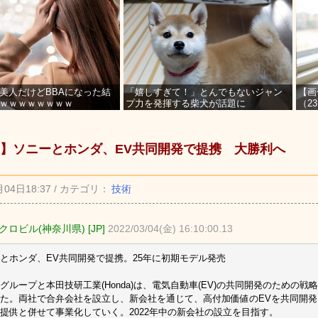
美人だけどBBAになった結
「嬉しすぎて！」とんでもないジャン
【画
ｗｗｗｗｗｗｗｗ
プ力を発揮する柴犬が話題に
（2
を募
】ソニーとホンダ、EV共同開発で提携 大勝利へ
月04日18:37 / カテゴリ：
技術
ロビル(神奈川県) [JP]
2022/03/04(金) 16:10:00.13
とホンダ、EV共同開発で提携。25年に初期モデル発売
グループと本田技研工業(Honda)は、電気自動車(EV)の共同開発のための
た。両社で合弁会社を設立し、新会社を通じて、高付加価値のEVを共同開
提供と併せて事業化していく。2022年中の新会社の設立を目指す。