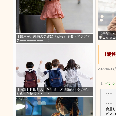
【愕然】元
【超速報】未婚の男達に『朗報』キタァアアアア
果ｗｗｗｗ
アーーーーーーー！！
【朗報
2022年03
1:
ペンシク
【衝撃】世田谷の小学生達、河川敷の『桑の実』
を食べた結果・・・・
ソニー
ソニー
合意し
ビスの