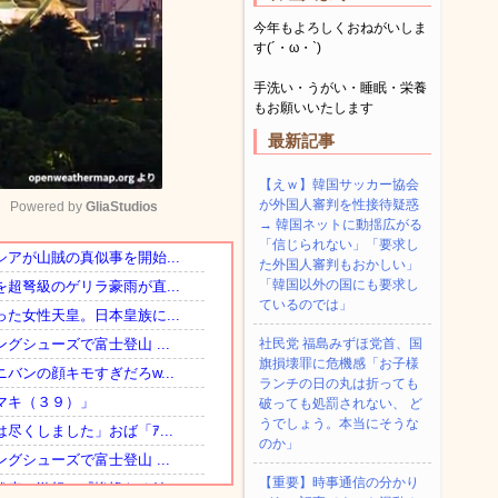
今年もよろしくおねがいしま
す(´・ω・`)
手洗い・うがい・睡眠・栄養
もお願いいたします
最新記事
【えｗ】韓国サッカー協会
が外国人審判を性接待疑惑
Powered by 
GliaStudios
→ 韓国ネットに動揺広がる
「信じられない」「要求し
た外国人審判もおかしい」
Mute
「韓国以外の国にも要求し
ているのでは」
社民党 福島みずほ党首、国
旗損壊罪に危機感「お子様
ランチの日の丸は折っても
破っても処罰されない、 ど
うでしょう。本当にそうな
のか」
【重要】時事通信の分かり