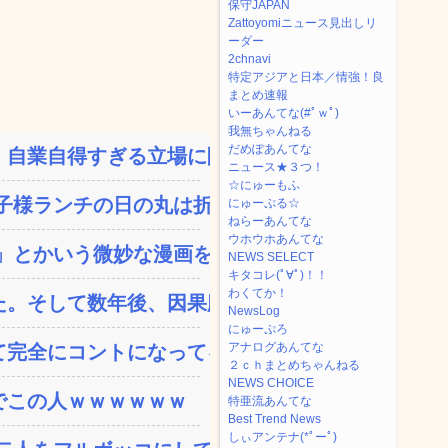
保守JAPAN
Zattoyomiニュース見出しリ
ーダー
2chnavi
特定アジアと日本／情強！良
まとめ速報
いーあんてな(#ﾟｗﾟ)
我無ちゃんねる
だめぽあんてな
自業自得すぎる立場に陥っ...
ニュース★３つ！
☆にゅーもふ
様ランチの日の丸は折っ...
にゅーぷる☆
ねらーあんてな
ウホウホあんてな
とかいう微妙な漫画を巻...
NEWS SELECT
キタコレ(ﾟ∀ﾟ)！！
わくてか！
。そして数年後、因果応報...
NewsLog
にゅーぷろ
アナログあんてな
完全にコントになってる…...
２ｃｈまとめちゃんねる
NEWS CHOICE
でこの人ｗｗｗｗｗｗ
特亜流あんてな
Best Trend News
しぃアンテナ(*ﾟーﾟ)