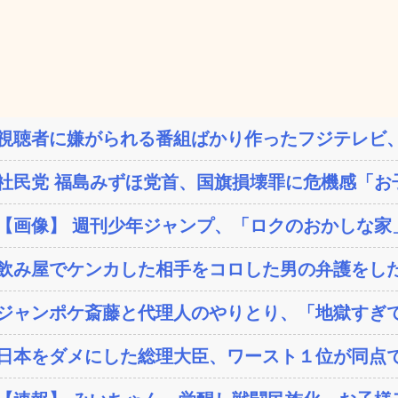
視聴者に嫌がられる番組ばかり作ったフジテレビ、
社民党 福島みずほ党首、国旗損壊罪に危機感「お子
【画像】 週刊少年ジャンプ、「ロクのおかしな家」
飲み屋でケンカした相手をコロした男の弁護をした
ジャンポケ斎藤と代理人のやりとり、「地獄すぎて
日本をダメにした総理大臣、ワースト１位が同点