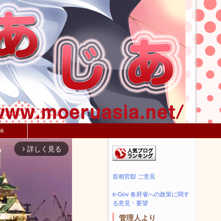
ok
詳しく見る
arrow_forward_ios
首相官邸 ご意見
e-Gov 各府省への政策に関す
る意見・要望
管理人より