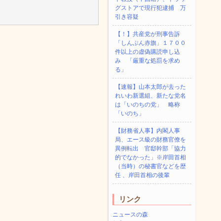
グストアで現行犯逮捕 万
引き容疑
【！】共産党が刑事告訴
「しんぶん赤旗」１７００
件以上の虚偽購読申し込
み 「厳重な処罰を求め
る」
【速報】山本太郎が去った
れいわ新選組、新たな党名
は「いのちの党」 略称
「いのち」
【財務省人事】内閣人事
局、エース級の財務官僚を
異例転出 官邸幹部「協力
的でなかった」※岸田首相
（当時）の秘書官などを歴
任 、岸田首相の後輩
リンク
ニュースの森