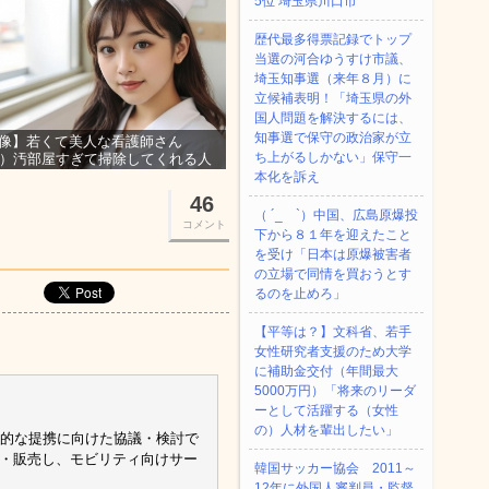
5位 埼玉県川口市
歴代最多得票記録でトップ
当選の河合ゆうすけ市議、
埼玉知事選（来年８月）に
立候補表明！「埼玉県の外
国人問題を解決するには、
知事選で保守の政治家が立
像】若くて美人な看護師さん
ち上がるしかない」保守一
3）汚部屋すぎて掃除してくれる人
集ｗｗｗ
本化を訴え
46
（ ´_ゝ`）中国、広島原爆投
コメント
下から８１年を迎えたこと
を受け「日本は原爆被害者
の立場で同情を買おうとす
るのを止めろ」
【平等は？】文科省、若手
女性研究者支援のため大学
に補助金交付（年間最大
5000万円）「将来のリーダ
ーとして活躍する（女性
の）人材を輩出したい」
戦略的な提携に向けた協議・検討で
発・販売し、モビリティ向けサー
韓国サッカー協会 2011～
12年に外国人審判員・監督