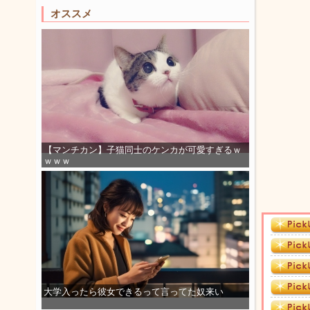
オススメ
【マンチカン】子猫同士のケンカが可愛すぎるｗ
ｗｗｗ
大学入ったら彼女できるって言ってた奴来い