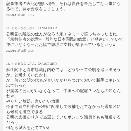
記事筆者の表記が無い場合、それは責任を果たしてない事にな
るので、開示要求をしましょう。
2025年11月28日 13:17
18. もえるななしさん. ID:ZlNDk2ODA
公明党の離脱の仕方がなろう系エネミーで笑っちゃったよね。
『宗教信者の総意=一般的な日本国民の総意』と勘違いしていて
逆にいなくなったお陰で総理に支持が集まっているというw
2025年11月28日 13:24
19. もえるななしさん. ID:A1OTA2NTk
麻生閣下と高市総裁は内心では「どうやって公明を追い出そう
か」と考えていたかも
が、何と公明の代表が言いがかりをつけておいて勝手にキレて
出て行った
邪魔者の公明がいなくなって「中国への配慮？ンなもの知らん
わｗ」
やりたい放題、言いたい放題
今まで連立相手の公明に配慮して候補をたてなかった選挙区に
も候補を擁立できる
公明の支援ありきで当選していたポンコツ議員どもも落選する
だろう
何なら刺客をたててやれ