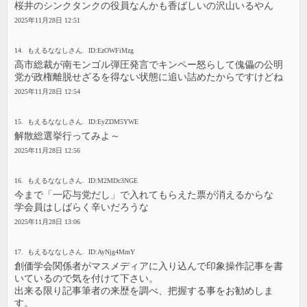
桜井のシンクタンクの役員なんかも香ばしいの沢山いるやん
2025年11月28日 12:51
14. もえるななしさん. ID:EzOWFiMzg
高市総裁が南モンゴル弾圧発言でキンペー怒らして傀儡の公明
党が政権離脱せざるを得ない状態に追い詰めたからですけどね
2025年11月28日 12:54
15. もえるななしさん. ID:EyZDM5YWE
解散総選挙行ってみよ～
2025年11月28日 12:56
16. もえるななしさん. ID:M2MDc3NGE
今まで「一応与党だし」で入れてもらえた票が消えるからな
学会員はしばらく辛いだろうな
2025年11月28日 13:06
17. もえるななしさん. ID:AyNjg4MmY
創価学会関係者がマスメディアに入り込んで印象操作記事を書
いているので気を付けて下さい。
出来る限り記事筆者の来歴を調べ、把握する事をお勧めしま
す。