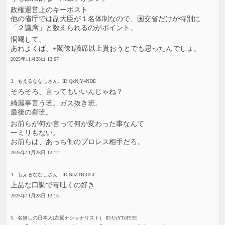
政権運営上のキーポスト
他の省庁では副大臣が１名体制なので、国交省だけが特別に
「２議席」と数えられるのがポイント。
恫喝して、
あわよくば、+閣僚1議席以上貰おうとでも思ったんでしょ。
2025年11月28日 12:07
3. もえるななしさん. ID:QxNjY4NDE
そろそろ、言ってもいいんじゃね？
綺麗事言う班。ガス抜き班。
最後の砦班。
お前らが何か言って何か変わった事なんて
一ミリもない。
お前らは、あっち側のプロレス相手だろ。
2025年11月28日 12:12
4. もえるななしさん. ID:NhZTBjOGI
上品な口調で毒吐くの好き
2025年11月28日 12:15
5. 名無しの日本人(左翼ナショナリスト). ID:UzYTdlY2E