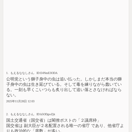
1. もえるななしさん. ID:E4NmE3ODA
公明党という獅子身中の虫は追い払った。しかしまだ本当の獅
子身中の虫は生き延びている。そして毒を練りながら蠢いてい
る。一刻も早くこいつらも炙り出して追い落とさなければなら
ない。
2025年11月28日 12:03
2. もえるななしさん. ID:k5ODgwZjk
国土交通省（国交省）は閣僚ポストの「２議席枠」
国交省は 副大臣が２名配置される唯一の省庁 であり、他省庁よ
りも政治的な「席数」が多い。