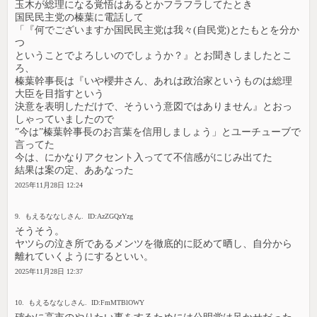
玉木が総理になる覚悟はあるとかフラフラしてたとき
国民民主党の榛葉に電話して
「『何でございますか国民民主党は我々(自民党)とたもとを分か
つ
ということでよろしいのでしょうか？』とお聞きしましたとこ
ろ、
榛葉幹事長は『いや櫻井さん、あれは政治家というものは総理
大臣を目指すという
決意を表明しただけで、そういう意図ではありません』とおっ
しゃっていましたので
”今は”榛葉幹事長のお言葉を信用しましょう」とユーチューブで
言ってた
今は、にかなりアクセント入ってて不信感がにじみ出てた
結果は案の定、ああなった
2025年11月28日 12:24
9. もえるななしさん. ID:AzZGQzYzg
そうそう。
ヤツらの泣き所であるメンツを徹底的に貶めて晒し、自分から
離れていくようにするといい。
2025年11月28日 12:37
10. もえるななしさん. ID:FmMTBlOWY