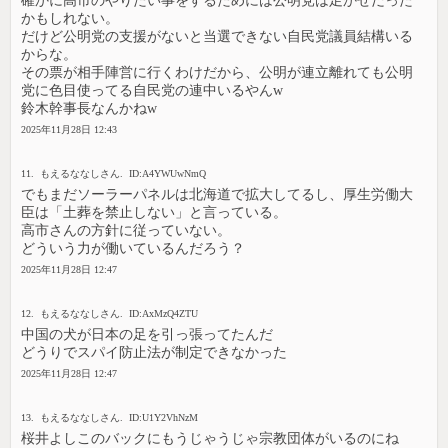
確かに高市のやりたい事をするためには公明党は足かせだった
かもしれない。
だけど公明党の支援がないと当選できない自民党議員結構いる
からな。
その票が相手陣営に行くわけだから、公明が連立離れても公明
党に色目使ってる自民党の連中いるやんw
鈴木幹事長なんかねw
2025年11月28日 12:43
11. もえるななしさん. ID:A4YWUwNmQ
でもまだソーラーパネルは北海道で拡大してるし、厚生労働大
臣は「土葬を禁止しない」と言っている。
高市さんの方針に従っていない。
どういう力が働いているんだろう？
2025年11月28日 12:47
12. もえるななしさん. ID:AxMzQ4ZTU
中国の犬が日本の足を引っ張ってたんだ
どうりでスパイ防止法が制定できなかった
2025年11月28日 12:47
13. もえるななしさん. ID:U1Y2VhNzM
桜井よしこのバックにもうじゃうじゃ宗教団体がいるのにね