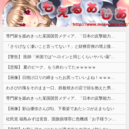
専門家を舐めきった某国国営メディア、「日本の反撃能力が地域を不安定化させている」というストーリーで番組制作を進めようとするも……
「さりげなく凄いこと言ってない？」と財務官僚の増上慢っぷりに衝撃を受ける人が続出、なぜ官僚にすぎない財務省が……
【警告】 医師「米国では”ヘロインと同じくらいヤバい薬”が日本では平気で処方されてる」
【悲報】 夏のピーク、もう終わってたｗｗｗｗｗ
【画像】日焼け口リの締まったお尻っていいよね！ｗｗｗｗｗ
わさびの塊をそのまま一口、鉄板焼きの店で頭を抱えた男「もう時間の匂いまで嗅ぎ分けられるだろ」【海外の反応】
専門家を舐めきった某国国営メディア、「日本の反撃能力が地域を不安定化させている」というストーリーで番組制作を進めようとするも……
【画像】影山優佳さん(25)、下着姿であたシコが止まらない
社民党 福島みずほ党首、国旗損壊罪に危機感「お子様ランチの日の丸は折っても破っても処罰されない、 どうでしょう。本当にそうなのか」