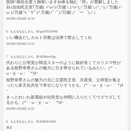
医師｢御目出度う御座います👍️体を蝕む『癌』が寛解しました
👍️｣自由民主党｢万歳( ﾉ^ω^)ﾉ万歳＼(^o^)／万歳＼(^_^)／万歳(ﾉ･
ω･)ﾉ万歳└( ﾟ∀ﾟ)┘万歳(ﾉﾟｰﾟ)ﾉ万歳(ノ゜ー゜)ノ｣
2025年11月28日 12:16
6. もえるななしさん. ID:gxOTU3OWM
いい機会だしカルト宗教は法律で禁止してくれ
2025年11月28日 12:19
7. もえるななしさん. ID:M3MzcwNjg
代わりに公明党が韓流スターのように格好良くてカリスマ性が
ある枝野幸男さんの魅力に引き寄せられているみたい。(*´・
ω・)(・ω・｀*)ﾈｰ
枝野幸男さんの魅力の元に立憲民主党、共産党、公明党が集ま
ったら多文化共生で幸せになりそうかも。(*´・ω・)(・ω・｀*)ﾈ
ｰ
きっとれいわ新選組や社民党も仲間に入りたくてウズウズして
るかも。(*´・ω・)(・ω・｀*)ﾈｰ
2025年11月28日 12:22
8. もえるななしさん. ID:I5MGE1MzE
※4