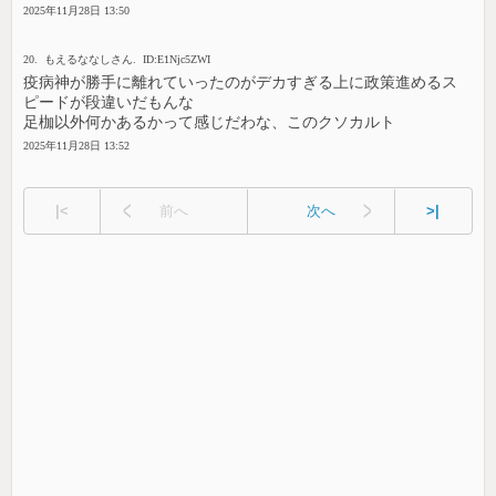
2025年11月28日 13:50
20. もえるななしさん. ID:E1Njc5ZWI
疫病神が勝手に離れていったのがデカすぎる上に政策進めるス
ピードが段違いだもんな
足枷以外何かあるかって感じだわな、このクソカルト
2025年11月28日 13:52
|<
前へ
次へ
>|