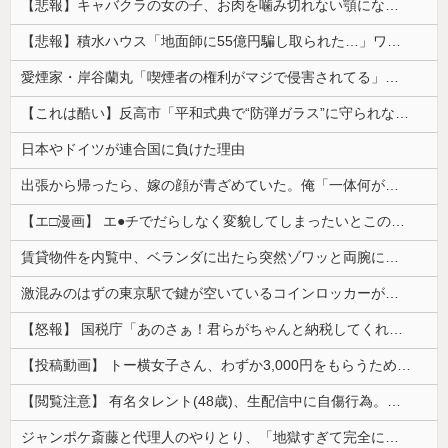
【悲報】キャバクラの女の子、お肉を噛み切れない顎になってしまう・・・
【悲報】積水ハウス「地面師に55億円騙し取られた…」ワイ「会社終わったやろなぁ」→結果ｗｗｗｗ
愛煙家・岸谷蘭丸「喫煙者の権利がマジで侵害されてる」と私見 「いくら税金を我々が払ってるんだと」
【これは酷い】反高市「平和式典で“防弾ガラス”に守られながらスピーチ。『高市出て行け』の声も。そういう人が日本の総理」→ツッコミ多数「石破さんの...
日本やドイツが連合国に負けた理由
出張から帰ったら、嫁の顔が青ざめていた。俺「一体何があったんだ？」嫁「…」→子供たちに話を聞くと…
【エ□漫画】 エ●チでだらしなく変貌してしまったいとこのお姉ちゃんにチン○ン搾り取られちゃうショタ君…！
賃貸物件を内覧中、ベランダに出たら突然ゾワッと両腕に鳥肌が出た。「やっぱりこの部屋嫌だ」と思った瞬間、体が前にドンッと突き飛ばされて…
激混みのはずの東京駅で鍵が空いているコインロッカーが散見、「ラッキー」と思って中を確認してみると……
【怒報】 国税庁「あのさぁ！君らがちゃんと納税してくれないとこうなっちゃうけどどうする？！」←これw w w w w w w w
【投稿動画】 トー横女子さん、わずか3,000円をもらうために大人のチ●ポをしゃぶってしまう…
【閲覧注意】 有名タレント(48歳)、生配信中に自傷行為。想像の10倍エグくてファン全員トラウマに…
ジャンポケ斎藤と代理人のやりとり、「地獄すぎて完全にコントになってる……」と衝撃を受ける人が続出中