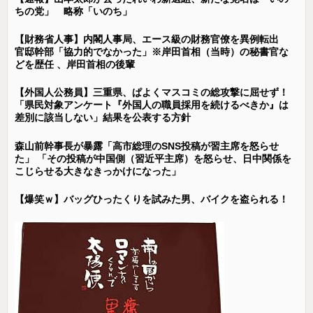
ちの党」 略称「いのち」
【財務省人事】内閣人事局、エース級の財務官僚を異例転出
官邸幹部「協力的でなかった」※岸田首相（当時）の秘書官な
どを歴任 、岸田首相の後輩
【外国人公務員】三重県、ぱよくマスコミの総攻撃に屈せず！
「県民対象アンケート『外国人の職員採用を続けるべきか』は
差別に該当しない」結果を公表する方針
森山前幹事長が暴露「高市総理のSNS投稿が習主席を怒らせ
た」 「その投稿が中国側（習近平主席）を怒らせ、日中関係を
こじらせる大きなきっかけになった」
【爆笑ｗ】バッグひったくりを試みた男、バイクを盗られる！