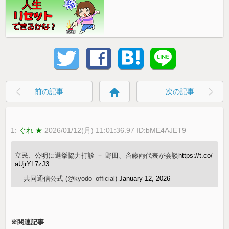
home
前の記事
次の記事
1:
ぐれ ★
2026/01/12(月) 11:01:36.97 ID:bME4AJET9
立民、公明に選挙協力打診 － 野田、斉藤両代表が会談
https://t.co/
aUjrYL7zJ3
— 共同通信公式 (@kyodo_official)
January 12, 2026
※関連記事