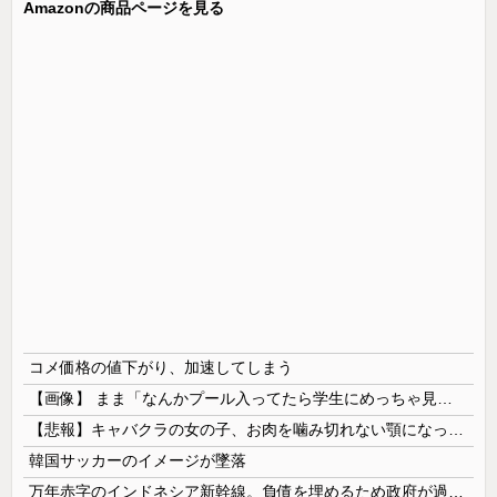
Amazonの商品ページを見る
コメ価格の値下がり、加速してしまう
【画像】 まま「なんかプール入ってたら学生にめっちゃ見られたw」
【悲報】キャバクラの女の子、お肉を噛み切れない顎になってしまう・・・
韓国サッカーのイメージが墜落
万年赤字のインドネシア新幹線。負債を埋めるため政府が過半数の株式を引き受ける