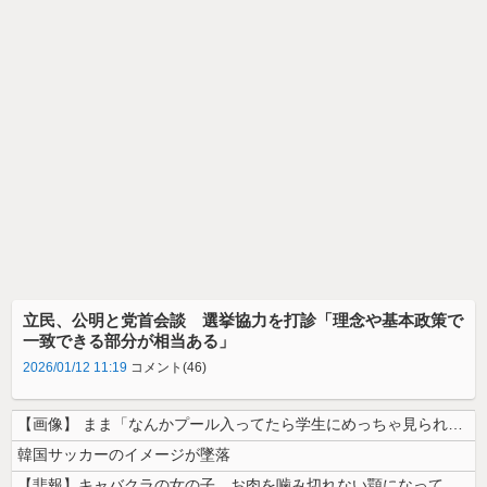
立民、公明と党首会談 選挙協力を打診「理念や基本政策で
一致できる部分が相当ある」
2026/01/12 11:19
コメント(46)
【画像】 まま「なんかプール入ってたら学生にめっちゃ見られたw」
韓国サッカーのイメージが墜落
【悲報】キャバクラの女の子、お肉を噛み切れない顎になってしまう・・・