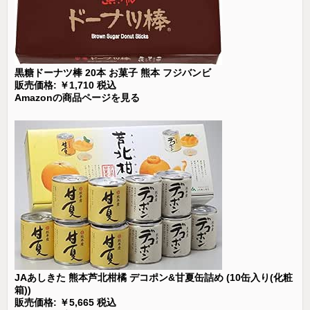
黒糖ドーナツ棒 20本 お菓子 熊本 フジバンビ
販売価格: ￥1,710 税込
Amazonの商品ページを見る
JAあしきた 熊本芦北柑橘 デコポン&甘夏缶詰め (10缶入り(化粧
箱))
販売価格: ￥5,665 税込