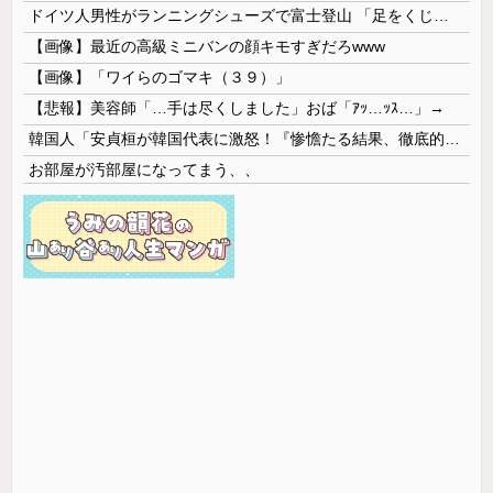
ドイツ人男性がランニングシューズで富士登山 「足をくじいて動けない」
【画像】最近の高級ミニバンの顔キモすぎだろwww
【画像】「ワイらのゴマキ（３９）」
【悲報】美容師「…手は尽くしました」おば「ｱｯ…ｯｽ…」→
韓国人「安貞桓が韓国代表に激怒！『惨憺たる結果、徹底的な刷新が必要だ』と監督や協会を痛烈批判」
お部屋が汚部屋になってまう、、