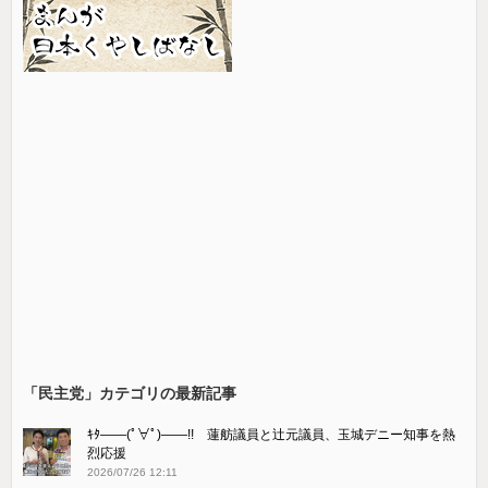
「民主党」カテゴリの最新記事
ｷﾀ――(ﾟ∀ﾟ)――!! 蓮舫議員と辻元議員、玉城デニー知事を熱
烈応援
2026/07/26 12:11