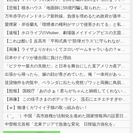
【悲報】積水ハウス「地面師に55億円騙し取られた…」ワイ「会社終わった...
万年赤字のインドネシア新幹線。負債を埋めるため政府が過半数の株式を引き...
愛煙家・岸谷蘭丸「喫煙者の権利がマジで侵害されてる」と私見 「いくら税...
【速報】ホロライブのVtuber、劇場版メイドインアビスの主題歌決定w...
【これは酷い】反高市「平和式典で“防弾ガラス”に守られながらスピーチ。...
【画像】ライザよりかわいくてヱロいゲームキャラいるの？ｗｗｗｗｗ
日本やドイツが連合国に負けた理由
「ピクサー最大の失敗だ」と日本を舞台にした某アメリカ産アニメが話題に、...
出張から帰ったら、嫁の顔が青ざめていた。俺「一体何があったんだ？」嫁「...
賃貸物件を内覧中、ベランダに出たら突然ゾワッと両腕に鳥肌が出た。「やっ...
【怒報】 国税庁「あのさぁ！君らがちゃんと納税してくれないとこうなっち...
【画像】 この佳子さまのボディライン、流石にエチエチすぎやろ！
【ｗ】物凄くカワイイ子猫の取っ組み合い！
（ ´_ゝ`）中国「高市政権が法制化を進めた国家情報局の設置日が7月3...
中曽根元首相「北東アジアで急激な変化 日韓協力強化を」