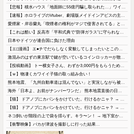
【悲報】積水ハウス「地面師に55億円騙し取られた…」ワイ「会社終わったやろなぁ」→結果ｗｗｗｗ
【速報】ホロライブのVtuber、劇場版メイドインアビスの主題歌決定wwwwwwwwww
愛煙家・岸谷蘭丸「喫煙者の権利がマジで侵害されてる」と私見 「いくら税金を我々が払ってるんだと」
【これは酷い】反高市「平和式典で“防弾ガラス”に守られながらスピーチ。『高市出て行け』の声も。そういう人が日本の総理」→ツッコミ多数「石破さんの...
日本やドイツが連合国に負けた理由
【エ□漫画】 エ●チでだらしなく変貌してしまったいとこのお姉ちゃんにチン○ン搾り取られちゃうショタ君…！
激混みのはずの東京駅で鍵が空いているコインロッカーが散見、「ラッキー」と思って中を確認してみると……
【投稿動画】 トー横女子さん、わずか3,000円をもらうために大人のチ●ポをしゃぶってしまう…
【ｗ】物凄くカワイイ子猫の取っ組み合い！
熊本地震、「九州自動車道は混んでない」と実況しながら被災地へ向かう有名アナなどに批判殺到 全国紙記者「最新の状況をいち早く伝えることは報道機関としての責務」「情報を取り上げることには大きな意義がある」
海外「日本よ、お前がナンバーワンだ」 熊本地震直後の日本の対応のスピードに世界が衝撃
【猫】 ドアノブにカバンをかけていた。行けるかニャ？ → 猫はこうなります…
【猫】 ドアノブにカバンをかけていた。行けるかニャ？ → 猫はこうなります…
ネコ飼いが階段の上で袋を揺らす。キラ〜ン！ → 地下室からヤツが現れる…
【衝撃映像】バカが津波を撮影しに行った結果…