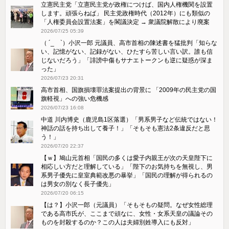
立憲民主党「立憲民主党が政権につけば、国内人権機関を設置
します。頑張らねば」 民主党政権時代（2012年）にも類似の
「人権委員会設置法案」を閣議決定 → 衆議院解散により廃案
2026/07/25 05:39
（ ´_ゝ`）小沢一郎 元議員、高市首相の陳述書を猛批判「知らな
い、記憶がない、記録がない、ひたすら苦しい言い訳。誰も信
じないだろう」「誹謗中傷もサナエトークンも逆に疑惑が深ま
った」
2026/07/23 20:31
高市首相、国旗損壊罪法案提出の背景に 「2009年の民主党の国
旗軽視」への強い危機感
2026/07/23 16:08
中道 川内博史（鹿児島1区落選）「男系男子など伝統ではない！
神話の話を持ち出して養子！」「そもそも憲法2条違反だと思
う！」
2026/07/20 22:37
【ｗ】鳩山元首相「国民の多くは愛子内親王が次の天皇陛下に
相応しい方だと理解している」「陛下のお気持ちを無視し、男
系男子優先に皇室典範改悪の暴挙」「国民の理解が得られるの
は男女の別なく長子優先」
2026/07/20 06:15
【は？】小沢一郎（元議員）「そもそもの疑問。なぜ女性総理
である高市氏が、ここまで頑なに、女性・女系天皇の議論その
ものを封殺するのか？この人は夫婦別姓導入にも反対」