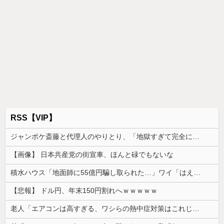
RSS【VIP】
ジャンポケ斎藤と代理人のやりとり、「地獄すぎて完全にコントになってる……」と衝撃を受ける人が続出中
【画像】 日本共産党の街宣車、ほんと碌でもないな
積水ハウス「地面師に55億円騙し取られた…」ワイ「はえーかわいそう…会社滅茶苦茶やろなぁ」
【悲報】 ドル円、年末150円割れへｗｗｗｗｗ
老人「エアコンは高すぎる、ワシらの熱中症対策はこれじゃよ」