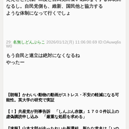
なるし。自民党側も、維新、国民他と協力する
ような体制になって行くでしょ
29:
名無しどんぶらこ
2026/01/12(月) 11:06:00.69 ID:OAuwq6s
W0
もう自民と連立は絶対になくなるね
やったー
【朗報】かわいい動物の動画がストレス・不安の軽減になる可
能性。英大学の研究で実証
【！】共産党が刑事告訴 「しんぶん赤旗」１７００件以上の
虚偽購読申し込み 「厳重な処罰を求める」
【速報】山本太郎が去ったれいわ新選組、新たな党名は「いの