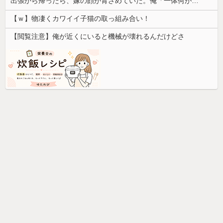
出張から帰ったら、嫁の顔が青ざめていた。俺「一体何があったんだ？」嫁「…」→子供たちに話を聞くと…
【ｗ】物凄くカワイイ子猫の取っ組み合い！
【閲覧注意】俺が近くにいると機械が壊れるんだけどさ