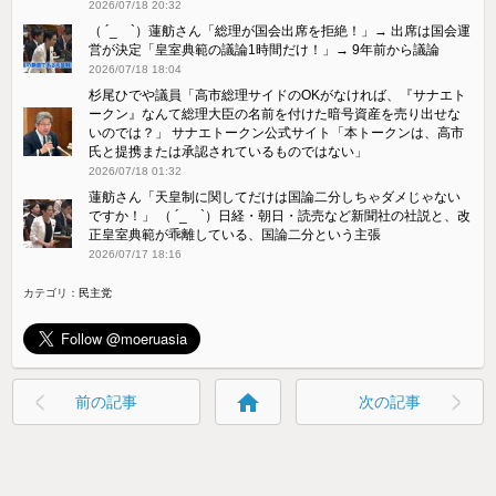
2026/07/18 20:32
（ ´_ゝ`）蓮舫さん「総理が国会出席を拒絶！」→ 出席は国会運
営が決定「皇室典範の議論1時間だけ！」→ 9年前から議論
2026/07/18 18:04
杉尾ひでや議員「高市総理サイドのOKがなければ、『サナエト
ークン』なんて総理大臣の名前を付けた暗号資産を売り出せな
いのでは？」 サナエトークン公式サイト「本トークンは、高市
氏と提携または承認されているものではない」
2026/07/18 01:32
蓮舫さん「天皇制に関してだけは国論二分しちゃダメじゃない
ですか！」 （ ´_ゝ`）日経・朝日・読売など新聞社の社説と、改
正皇室典範が乖離している、国論二分という主張
2026/07/17 18:16
カテゴリ：
民主党
home
前の記事
次の記事