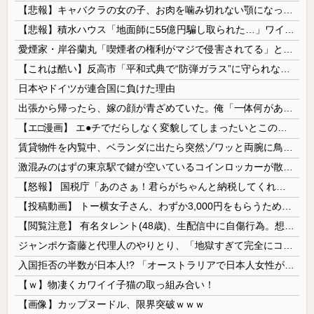
【悲報】キャバクラの女の子、お肉を噛み切れない顎になってしまう・・・
【悲報】積水ハウス「地面師に55億円騙し取られた…」ワイ「会社終わったやろなぁ」→結果ｗｗｗｗ
愛煙家・岸谷蘭丸「喫煙者の権利がマジで侵害されてる」と私見 「いくら税金を我々が払ってるんだと」
【これは酷い】反高市「平和式典で“防弾ガラス”に守られながらスピーチ。『高市出て行け』の声も。そういう人が日本の総理」→ツッコミ多数「石破さんの...
日本やドイツが連合国に負けた理由
出張から帰ったら、嫁の顔が青ざめていた。俺「一体何があったんだ？」嫁「…」→子供たちに話を聞くと…
【エ□漫画】 エ●チでだらしなく変貌してしまったいとこのお姉ちゃんにチン○ン搾り取られちゃうショタ君…！
賃貸物件を内覧中、ベランダに出たら突然ゾワッと両腕に鳥肌が出た。「やっぱりこの部屋嫌だ」と思った瞬間、体が前にドンッと突き飛ばされて…
激混みのはずの東京駅で鍵が空いているコインロッカーが散見、「ラッキー」と思って中を確認してみると……
【怒報】 国税庁「あのさぁ！君らがちゃんと納税してくれないとこうなっちゃうけどどうする？！」←これw w w w w w w w
【投稿動画】 トー横女子さん、わずか3,000円をもらうために大人のチ●ポをしゃぶってしまう…
【閲覧注意】 有名タレント(48歳)、生配信中に自傷行為。想像の10倍エグくてファン全員トラウマに…
ジャンポケ斎藤と代理人のやりとり、「地獄すぎて完全にコントになってる……」と衝撃を受ける人が続出中
入国拒否の半数が日本人!? 「オーストラリアで日本人女性が売春」
【ｗ】物凄くカワイイ子猫の取っ組み合い！
【画像】カップヌードル、限界突破ｗｗｗ