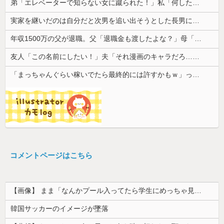
弟「エレベーターで知らない女に蹴られた！」私「何したの？」→事情を聞いた家族全員が「それは自業自得」と呆れてしまい…
実家を継いだのは自分だと次男を追い出そうとした長男に次男が「え、この家って継ぐほどの何かがあったの？」と返した。すると…
年収1500万の父が退職。父「退職金も渡したよな？」母「貯金なんてないよー」父「全部なくなったの！？」→予想外の返事に家族騒然となり…
友人「この名前にしたい！」夫「それ漫画のキャラだろ…」→子供の名付けを巡って夫婦が大揉めになり…
「まっちゃんぐらい稼いでたら最終的には許すかもｗ」って言ったら旦那が突然怒り出した。このまま情まで枯渇しそう
コメントページはこちら
【画像】 まま「なんかプール入ってたら学生にめっちゃ見られたw」
韓国サッカーのイメージが墜落