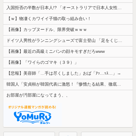
入国拒否の半数が日本人!? 「オーストラリアで日本人女性が売春」
【ｗ】物凄くカワイイ子猫の取っ組み合い！
【画像】カップヌードル、限界突破ｗｗｗ
ドイツ人男性がランニングシューズで富士登山 「足をくじいて動けない」
【画像】最近の高級ミニバンの顔キモすぎだろwww
【画像】「ワイらのゴマキ（３９）」
【悲報】美容師「…手は尽くしました」おば「ｱｯ…ｯｽ…」→
韓国人「安貞桓が韓国代表に激怒！『惨憺たる結果、徹底的な刷新が必要だ』と監督や協会を痛烈批判」
お部屋が汚部屋になってまう、、