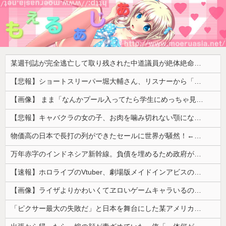
某週刊誌が完全逃亡して取り残された中道議員が絶体絶命の窮地、「今度は宏池会に矛先を向けたか……」と節操の無さに呆れる人が続出
【悲報】ショートスリーパー堀大輔さん、リスナーから「寝たほうがいい！」と言われてガチギレし炎上 → 高須幹也医師の医学的アドバイスに激昂 ｗｗｗｗｗｗｗｗｗ
【画像】 まま「なんかプール入ってたら学生にめっちゃ見られたw」
【悲報】キャバクラの女の子、お肉を噛み切れない顎になってしまう・・・
物価高の日本で長打の列ができたセールに世界が騒然！←「我が国でもやってくれ！」（海外の反応）
万年赤字のインドネシア新幹線。負債を埋めるため政府が過半数の株式を引き受ける
【速報】ホロライブのVtuber、劇場版メイドインアビスの主題歌決定wwwwwwwwww
【画像】ライザよりかわいくてヱロいゲームキャラいるの？ｗｗｗｗｗ
「ピクサー最大の失敗だ」と日本を舞台にした某アメリカ産アニメが話題に、日本と韓国の両方に失礼すぎるわ……