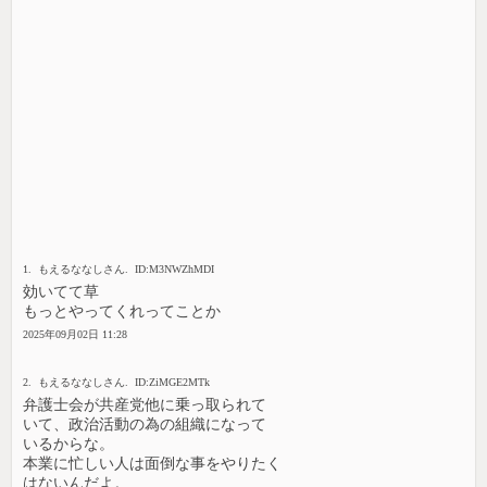
1. もえるななしさん. ID:M3NWZhMDI
効いてて草
もっとやってくれってことか
2025年09月02日 11:28
2. もえるななしさん. ID:ZiMGE2MTk
弁護士会が共産党他に乗っ取られて
いて、政治活動の為の組織になって
いるからな。
本業に忙しい人は面倒な事をやりたく
はないんだよ。