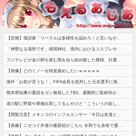
【悲報】落語家「リベラルは多様性を認めろ！と言いながら自分達と違う意見には執拗に攻撃してくる！」ｗｗｗｗｗｗｗｗｗｗｗｗｗｗ
「神聖なる場所です」靖国神社、境内におけるコスプレや軍装の禁止を発表
フジテレビが金の卵を産む鶏を自ら絞め殺した模様、社運を賭けたドル箱コンテンツが御蔵入りになってしまい……
【画像】どのくノ一を快楽責めしたいｗｗｗｗｗ
海外「お前が言うな！」FIFA会長を批判した元名選手に海外から猛反発！（海外の反応）
熊本県知事の要請をガン無視したTBS、避難所に取材班が押し入ってプライバシーに全く配慮しない報道を……
道の駅に野菜や果物出荷してるんやけど「こういうの欲しい」とかある？
【閲覧注意】メキシコのインフルエンサー「今日は友達と配達員のアルバイトを体験してみるよ！！」←結果・・・
【画像】ニセコイ作者の最新絵がこちら 令和でも余裕で通用するｗｗｗｗｗ