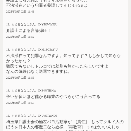
弁護士なら人権よりもまず法律を守らせろよ
不法滞在という犯罪者養護してんじゃねぇよ
2025年09月02日 11:49
12. もえるななしさん. ID:Y5OWIzN2U
弁護士による言論弾圧！
2025年09月02日 11:52
13. もえるななしさん. ID:M1ZGExYjU
不法滞在って犯罪なんですよ。知ってます？もしかして知らな
かったかな？
難民でもないしトルコでは差別も無かったらしいですよ
なんの気兼ねなく送還できますね。
2025年09月02日 11:55
14. もえるななしさん. ID:E4MTlhNzg
争いが多いほど儲かる職業のやつらがこう言ってる
2025年09月02日 11:57
15. もえるななしさん. ID:UyOTgzNDE
埼玉県弁護士会の極左パヨ活動家が [責任] もってクルド人の
ほうを日本人の邪魔二ならぬ様 [再教育] すればいいんじゃ