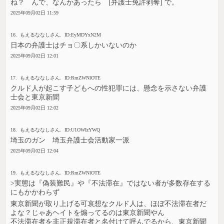
ね？ んで、なんかあったら [弁護士免許剥奪] で。
2025年09月02日 11:59
16. もえるななしさん. ID:EyMDYxN2M
日本の弁護士はチョ〇系しかいないのか
2025年09月02日 12:01
17. もえるななしさん. ID:RmZWNlOTE
クルド人が起こす子どもへの性犯罪には、懸念を示さない弁護
士会と東京新聞
2025年09月02日 12:02
18. もえるななしさん. ID:U1OWIzYWQ
埼玉のガン 埼玉弁護士会活動家一派
2025年09月02日 12:04
19. もえるななしさん. ID:RmZWNlOTE
>実態は『偽装難民』や『不法滞在』ではない者が多数存在する
にもかかわらず
東京新聞が取り上げる可哀想なクルド人は、ほぼ不法滞在者だ
よな？じゃあヘイトを煽ってるのは東京新聞やん
不法滞在者を非正規滞在者と名付けて呼んでるから、東京新聞