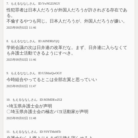
7. もえるななしさん. ID:YwNGZiNGY
性犯罪者は日本人だろうが外国人だろうが許されざる存在であ
る。
不倫するやつも同じ。日本人だろうが、外国人だろうが嫌い。
2025年09月02日 11:46
8. もえるななしさん. ID:A0NDRhYjQ
学術会議の次は日弁連の改革だな。まず、日弁連に入らなくて
も弁護士活動できるようにすべき。
2025年09月02日 11:46
9. もえるななしさん. ID:U5MmQwOGY
今時組合やってるとこは全部左翼と思っていい
2025年09月02日 11:47
10. もえるななしさん. ID:M3MDEwZGI
×埼玉県弁護士会が声明
〇埼玉県弁護士会の極左パヨ活動家が声明
2025年09月02日 11:48
11. もえるななしさん. ID:Y0YTMzMTc