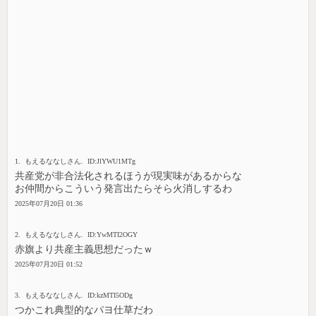
1. もえるななしさん. ID:JlYWU1MTg
共産党が非合法化されるほうが現実味があるからな
お仲間からこういう発言出たらそら火消しするわ
2025年07月20日 01:36
2. もえるななしさん. ID:YwMTI2OGY
赤旗より共産主義思想だったｗ
2025年07月20日 01:52
3. もえるななしさん. ID:kzMTI5ODg
つかこれ典型的なパヨ仕草だわ