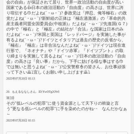
会の自由』が保証されて居り、世界一政治活動の自由度が高い
国家である👍日本の政治活動の『自由度』の高さは、世界に誇
り喧伝する巾だよね(´・ω・`)? 参政党は『押忍、俺等極右』の政
党だよね(´・ω・`)?新鮮組の正体は『極左過激派』の『革命的共
産主義者同盟全国委員会(中核派)』だよね(´・ω・`)?先進国(Ｇ７)
の中で『極右』と『極左』の結社が『合法』な国家は日本のみ
だよね(´・ω・`)?米国と英国は『レッドパージ』を実施した事が
有るよね(´・ω・`)?ドイツとイタリアは過去の歴史の反省から、
『極右』『極左』は非合法なんだよね(´・ω・`)?ドイツは現在進
行形で、『ネオナチ』や『ドイツ赤軍』『ドイツブント』の取
り締まりを実施して居るよね(´・ω・`)?日本の政治活動の『自由
度』の高さは『良い事』だから、下手に妨げる様な事はする巾
では無いと思うよね(´・ω・`)?公安警察👮の皆さん、お仕事頑張
って下さい🙇⤵宜しくお願い申し上げます🙇⤵
2025年07月20日 05:13
20. もえるななしさん. ID:YwOTg2OWI
※10
その”低レベルの犯罪”に使う資金源として天下りの斡旋と言
う”更なる低レベルの犯罪”に手を染めたのがね‥ なんだかなぁ
～
2025年07月20日 05:15