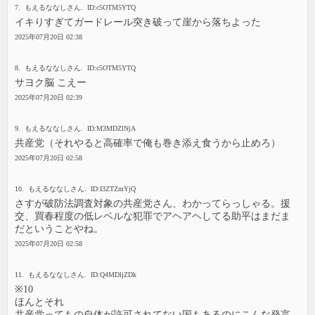
7. もえるななしさん. ID:c5OTM5YTQ
イキりすぎてガードレール突き破って崖から落ちよった
2025年07月20日 02:38
8. もえるななしさん. ID:c5OTM5YTQ
サヨク脳 こえー
2025年07月20日 02:39
9. もえるななしさん. ID:M3MDZlNjA
共産党（それやると高確率で俺も巻き添え食うから止めろ）
2025年07月20日 02:58
10. もえるななしさん. ID:I3ZTZmYjQ
さすが破防法調査対象の共産党さん、わかってらっしゃる。援
交、買春程度の低レベルな犯罪でアヘアヘしてる助平はまだま
だということやね。
2025年07月20日 02:58
11. もえるななしさん. ID:Q4MDljZDk
※10
ほんとそれ
共産党ってもの自体が許可されてない国もあるのにこんな発言