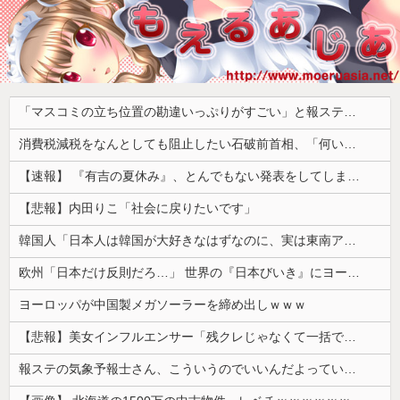
「マスコミの立ち位置の勘違いっぷりがすごい」と報ステ大越キャスターの台詞に視聴者絶句、高市とトランプを同列視させようという思惑がひしひしと
消費税減税をなんとしても阻止したい石破前首相、「何いってんのこいつ」と有権者をドン引きさせるよな屁理屈を……
【速報】 『有吉の夏休み』、とんでもない発表をしてしまう！！！！！
【悲報】内田りこ「社会に戻りたいです」
韓国人「日本人は韓国が大好きなはずなのに、実は東南アジア人と同列に見ているというのは本当なのですか？」
欧州「日本だけ反則だろ…」 世界の『日本びいき』にヨーロッパ全土から不満の声
ヨーロッパが中国製メガソーラーを締め出しｗｗｗ
【悲報】美女インフルエンサー「残クレじゃなくて一括でアルファード買っちゃった」コミュノート「！？」ｼｭﾊﾞﾊﾞﾊﾞﾊﾞﾊﾞ
報ステの気象予報士さん、こういうのでいいんだよっていう横乳の張り