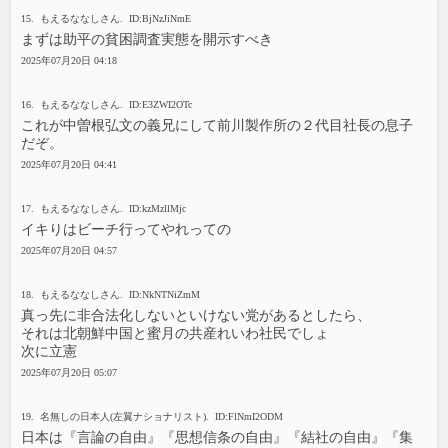
15. もえるななしさん. ID:BjNzJiNmE
まずは助平の貧困調査実態を開示すべき
2025年07月20日 04:18
16. もえるななしさん. ID:E3ZWI2OTc
これが中曽根弘文の義兄にして前川製作所の２代目社長の息子
だぞ。
2025年07月20日 04:41
17. もえるななしさん. ID:kzMzllMjc
イキりはビーチ行ってやれっての
2025年07月20日 04:57
18. もえるななしさん. ID:NkNTNiZmM
真っ先に非合法化しないといけない党があるとしたら、
それは北朝鮮中国と蜜月の共産れいわ社民でしょ
次に立憲
2025年07月20日 05:07
19. 名無しの日本人(左翼ナショナリスト). ID:FlNmI2ODM
日本は『言論の自由』『思想信条の自由』『結社の自由』『集