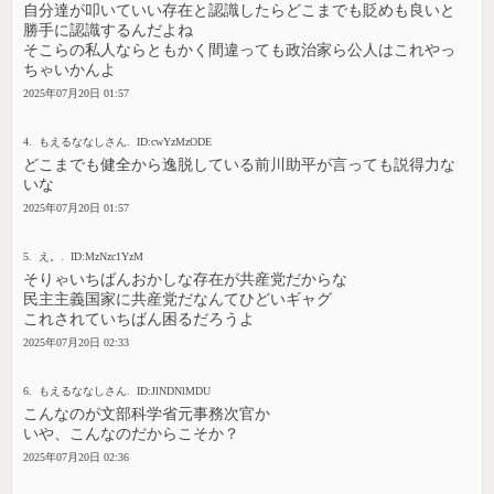
自分達が叩いていい存在と認識したらどこまでも貶めも良いと
勝手に認識するんだよね
そこらの私人ならともかく間違っても政治家ら公人はこれやっ
ちゃいかんよ
2025年07月20日 01:57
4. もえるななしさん. ID:cwYzMzODE
どこまでも健全から逸脱している前川助平が言っても説得力な
いな
2025年07月20日 01:57
5. え。. ID:MzNzc1YzM
そりゃいちばんおかしな存在が共産党だからな
民主主義国家に共産党だなんてひどいギャグ
これされていちばん困るだろうよ
2025年07月20日 02:33
6. もえるななしさん. ID:JlNDNlMDU
こんなのが文部科学省元事務次官か
いや、こんなのだからこそか？
2025年07月20日 02:36