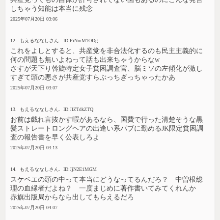
しちゃう知能は本当に残念
2025年07月20日 03:06
12. もえるななしさん. ID:FiNmM1ODg
これをよしとすると、共産党を非合法化するのも民主主義的に
何の問題も無いよねって話も出来ちゃうからなw
さすが天下り斡旋特定女子貧困調査官、脳ミソの左傾化が激し
すぎて頭の悪さが共産党すらぶっちぎっちゃったかあ
2025年07月20日 03:07
13. もえるななしさん. ID:JlZTdkZTQ
お前は戯れ言抜かす暇があるなら、国費で行った清楚そうな黒
髪ストレートロングヘアの出逢い系パブに勤めるJK限定貧困調
査の報告書を早く公表しろよ
2025年07月20日 03:13
14. もえるななしさん. ID:JjN2E1MGM
スケベエの頭の中って本当にどうなってるんだろ？ 中曽根総
理の血縁者だよね？ 一度まじめに著作書いてみてくれんか
赤旗出版局からなら出してもらえるだろ
2025年07月20日 04:07