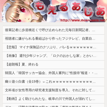
後輩記者に歩道橋近くで呼び止められた元毎日新聞記者、「元毎日と名乗ってSNSで活動するな」と要求されてしまい……
視聴者に嫌がられる番組ばかり作ったフジテレビ、自業自得すぎる立場に陥ってしまい……
【悲報】 マイナ保険証のクソぶり、バレるｗｗｗｗｗｗｗｗｗ
【画像】 週刊少年ジャンプ、「ロクのおかしな家」とかいう微妙な漫画を巻頭カラーにしたせいで100万部切る
【超朗報】夏、終わる
韓国人「韓国サッカー協会、外国人審判に“性接待”報道・・・」→「2002年の審判買収が事実だったのか？」「日本人が言ってたこと正しかったね・・・...
幽☆遊☆白書（全19巻）←これｗｗｗｗｗｗｗｗｗｗｗｗｗｗ
文科省が女性専用の研究者支援制度を導入、それに対して子育て負担に苦しむ若手男性研究者は……
【動画】よく助けられたな。岐阜の川で外国人が溺れてしまう事故。