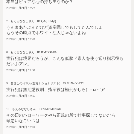
本当はピュアな心の持ち主なのか？
2024年10月21日 12:27
7. もえるななしさん. ID:kyMjFlMjQ
うんまあたぶんだけど資産隠しでもしてたんでしょ
もうその時点でホワイトな人じゃないよね
2024年10月21日 12:28
8. もえるななしさん. ID:I1M2Y4MDc
実行犯は境界だろうが、こんな低脳ド素人を使う辺り指示役も
だいぶアレ。
2024年10月21日 12:30
9. 名無しの日本人(左翼ナショナリスト). ID:M1NmYxZTI
実行犯は無期懲役刑、指示役は極刑かしら(´・ω・`)?
2024年10月21日 12:35
10. もえるななしさん. ID:ZiMmM0NmU
その辺のハローワークやら正規の所で仕事探してないだろ
頭悪いなこいつは
2024年10月21日 12:40