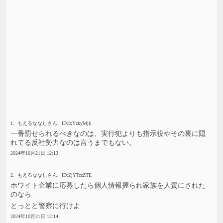
1. もえるななしさん. ID:IxYzkyMjk
一番罰せられるべきなのは、実行犯よりも指示役やその裏に隠
れてる反社勢力なのは言うまでもない。
2024年10月21日 12:13
2. もえるななしさん. ID:ZjYTczZTE
ホワイト企業に応募したら個人情報握られ家族を人質にされた
のなら
とっとと警察に行けよ
2024年10月21日 12:14