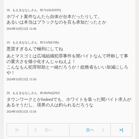
18. もえるななしさん. ID:YxOGI5NTQ
ホワイト案件なんたら自体が台本だったりして。
あるいは本当はブラックなのを百も承知だったとか
2024年10月21日 13:46
19. もえるななしさん. ID:UxNjE1Mjc
悪質すぎるんで極刑にしてね
あとマスゴミは広域組織犯罪事件を闇バイトなんて呼称して事
の重大さを矮小化すんじゃねえよ！
こんなもん犯罪幇助と一緒だろうが！総務省もいい加減にしろ
や！
2024年10月21日 13:56
20. もえるななしさん. ID:RhNzQ2N2I
タウンワークとかIndeedでも、ホワイトを装った闇バイト求人が
あるそうだし、境界の人は釣られるだろうな
2024年10月21日 13:56
|<
前へ
次へ
>|