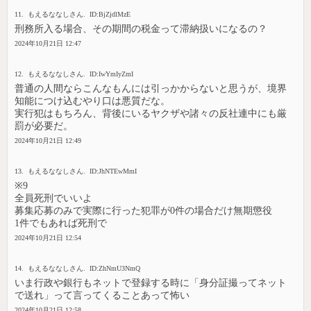
11. もえるななしさん. ID:BjZjdlMzE
刑務所入る場合、その期間の税金って滞納扱いになるの？
2024年10月21日 12:47
12. もえるななしさん. ID:IwYmIyZmI
普通の人間ならこんなもんには引っかからないと思うが、境界
知能につけ込むやり口は悪質だな。
実行犯はもちろん、背後にいるヤクザや諸々の反社連中にも厳
罰が必要だ。
2024年10月21日 12:49
13. もえるななしさん. ID:JhNTEwMmI
※9
全員死刑でいいよ
募集応募のみで実際に行った犯罪が0件の場合だけ無期懲役
1件でもあれば死刑で
2024年10月21日 12:54
14. もえるななしさん. ID:ZhNmU3NmQ
いま行政や銀行もネットで登録する時に「身分証撮ってネット
で送れ」って言ってくることあって怖い
2024年10月21日 12:58