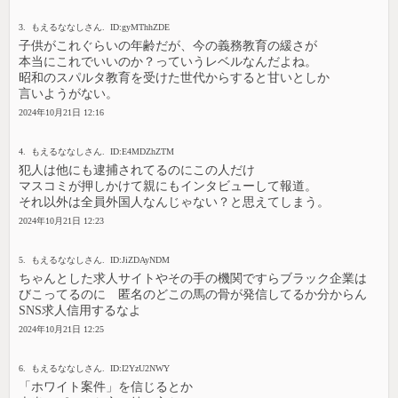
3. もえるななしさん. ID:gyMThhZDE
子供がこれぐらいの年齢だが、今の義務教育の緩さが
本当にこれでいいのか？っていうレベルなんだよね。
昭和のスパルタ教育を受けた世代からすると甘いとしか
言いようがない。
2024年10月21日 12:16
4. もえるななしさん. ID:E4MDZhZTM
犯人は他にも逮捕されてるのにこの人だけ
マスコミが押しかけて親にもインタビューして報道。
それ以外は全員外国人なんじゃない？と思えてしまう。
2024年10月21日 12:23
5. もえるななしさん. ID:JiZDAyNDM
ちゃんとした求人サイトやその手の機関ですらブラック企業は
びこってるのに 匿名のどこの馬の骨が発信してるか分からん
SNS求人信用するなよ
2024年10月21日 12:25
6. もえるななしさん. ID:I2YzU2NWY
「ホワイト案件」を信じるとか