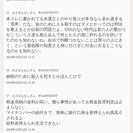
15. もえるななしさん. ID:ZmY2NiYTY
本スレに書かれてる弁護士とのやり取りが本当なら哀れ過ぎる
「境界」だな。金のために人を殺すのはダメとかってのは刑法
を教えるとか以前の問題だよ。SNSのない時代は直の人の繋がり
がこういう人達も抱え込んで何とか人の道に外れるのを防いで
たのかも知れないね。自分で判断つかないことは周りの人にき
く、という最低限の知恵さえ身に付けずに社会に出るとこうな
るのかも知れない。
2024年10月21日 13:13
16. もえるななしさん. ID:ExNzY2ZGQ
納税のために殺人を犯すとかほんとひで
2024年10月21日 13:19
17. もえるななしさん. ID:kzMTIzODY
税金滞納の金利が高い。幾ら事情があっても税金延滞利息は止
まらない。
マイナンバーの紐付きで、簡単に銀行口座を差押えられ残高０
されるよ
給料差押えられ生活できない
2024年10月21日 13:36