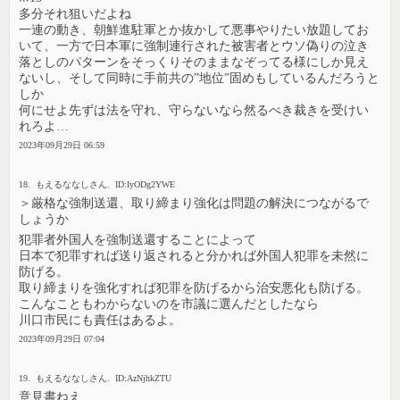
多分それ狙いだよね
一連の動き、朝鮮進駐軍とか抜かして悪事やりたい放題してお
いて、一方で日本軍に強制連行された被害者とウソ偽りの泣き
落としのパターンをそっくりそのままなぞってる様にしか見え
ないし、そして同時に手前共の”地位”固めもしているんだろうと
しか
何にせよ先ずは法を守れ、守らないなら然るべき裁きを受けい
れろよ…
2023年09月29日 06:59
18. もえるななしさん. ID:IyODg2YWE
＞厳格な強制送還、取り締まり強化は問題の解決につながるで
しょうか
犯罪者外国人を強制送還することによって
日本で犯罪すれば送り返されると分かれば外国人犯罪を未然に
防げる。
取り締まりを強化すれば犯罪を防げるから治安悪化も防げる。
こんなこともわからないのを市議に選んだとしたなら
川口市民にも責任はあるよ。
2023年09月29日 07:04
19. もえるななしさん. ID:AzNjhkZTU
意見書ねえ…