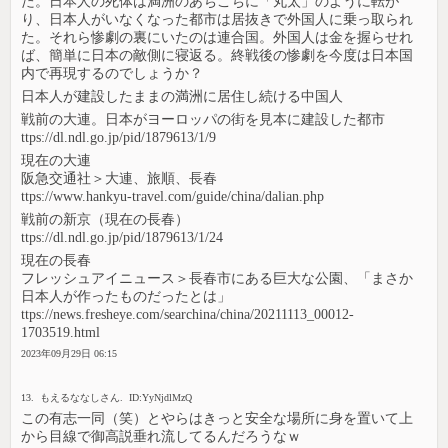
た。日本人の死体は満洲のあちこちに「丸太」のように転が
り、日本人がいなくなった都市は居抜きで外国人に乗っ取られ
た。それら惨劇の裏にいたのは連合国。外国人は金を握らせれ
ば、簡単に日本の敵側に寝返る。終戦後の惨劇を今度は日本国
内で再現するのでしょうか？
日本人が建設したままの満洲に居住し続ける中国人
戦前の大連。日本がヨーロッパの街を見本に建設した都市
ttps://dl.ndl.go.jp/pid/1879613/1/9
現在の大連
阪急交通社＞大連、旅順、長春
ttps://www.hankyu-travel.com/guide/china/dalian.php
戦前の新京（現在の長春）
ttps://dl.ndl.go.jp/pid/1879613/1/24
現在の長春
フレッシュアイニュース＞長春市にある巨大な公園、「まさか
日本人が作ったものだったとは」
ttps://news.fresheye.com/searchina/china/20211113_00012-
1703519.html
2023年09月29日 06:15
13. もえるななしさん. ID:YyNjdlMzQ
この有志一同（笑）とやらはきっと安全な場所に身を置いて上
から目線で御高説垂れ流してるんだろうなｗ