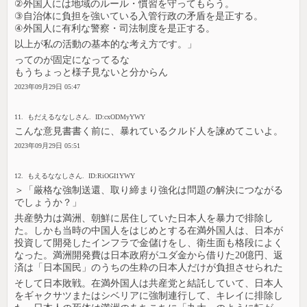
②外国人には地域のルール・慣習を守ってもらう。
③自治体に負担を強いている入管行政の矛盾を是正する。
④外国人に有利な警察・司法制度を是正する。
以上が私の活動の基本的な考え方です。」
ってのが固定になってるな
もうちょっと様子見ないと分からん
2023年09月29日 05:47
11. もだえるななしさん. ID:cxODMyYWY
こんな意見書書く前に、暴れているクルド人を諫めてこいよ。
2023年09月29日 05:51
12. もえるななしさん. ID:RiOGI1YWY
＞「厳格な強制送還、取り締まり強化は問題の解決につながる
でしょうか？」
共産勢力は満洲、朝鮮に居住していた日本人を暴力で排除し
た。しかも当時の中国人をはじめとする在満外国人は、日本が
投資して開発したインフラで金儲けをし、衛生面も格段によく
なった。満洲開発費は日本政府がユダ金から借りた20億円、返
済は「日本国民」のうちの生粋の日本人だけが負担させられた
そして日本敗戦。在満外国人は共産党と結託していて、日本人
をギャクサツまたはシベリアに強制連行して、キレイに排除し