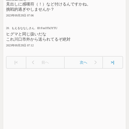
見出しに感嘆符（！）など付けるんですかね。
挑戦的過ぎやしませんか？
2023年09月29日 07:06
20. もえるななしさん. ID:FmOTk3YTU
ヒグマと同じ扱いだな
これ川口市外から送られてるぞ絶対
2023年09月29日 07:12
|<
前へ
次へ
>|