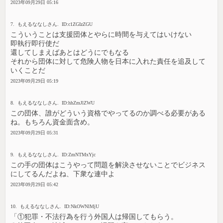
2023年09月29日 05:16
7. もえるななしさん. ID:c1ZGIzZGU
こういうことは支援団体とやらに時間を与えてはいけない
即執行即行使だ
還してしまえばあとはどうにでもなる
それから団体に対して危険人物を日本に入れた責任を追及して
いくことだ
2023年09月29日 05:19
8. もえるななしさん. ID:hhZmJlZWU
この団体、誰がどういう資格でやってるのか調べる必要がある
ね。もちろん資金面含め。
2023年09月29日 05:31
9. もえるななしさん. ID:ZmNTMxYjc
この手の団体はこうやって問題を解決させないことでビジネス
にしてるんだよね、下衆な連中よ
2023年09月29日 05:42
10. もえるななしさん. ID:NkOWNlMjU
「①犯罪・不法行為を行う外国人は帰国してもらう。