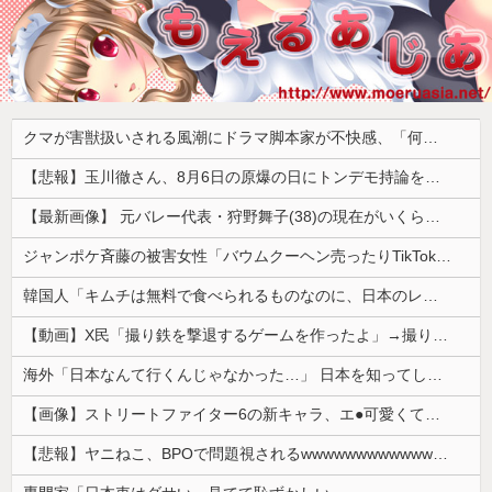
クマが害獣扱いされる風潮にドラマ脚本家が不快感、「何度もクマに会ったことがあるけど全然怖くなかった」と主張しており……
【悲報】玉川徹さん、8月6日の原爆の日にトンデモ持論を展開し物議… → ネット「それ、今日言うことなのか…？」ｗｗｗｗｗｗｗｗｗｗｗｗｗ
【最新画像】 元バレー代表・狩野舞子(38)の現在がいくらなんでも即ハボすぎる！
ジャンポケ斉藤の被害女性「バウムクーヘン売ったりTikTokライブしててムカついたから示談しなかった」
韓国人「キムチは無料で食べられるものなのに、日本のレストランで注文したら何とお金を取ろうとしてきたんです」
【動画】X民「撮り鉄を撃退するゲームを作ったよ」→撮り鉄「！？！！？？」ｼｭﾎﾟﾎﾟﾎﾟﾎﾟ
海外「日本なんて行くんじゃなかった…」 日本を知ってしまったディズニー信者、帰国後『本家』に失望する事態に
【画像】ストリートファイター6の新キャラ、エ●可愛くてメロメロになるプレイヤーが続出ｗｗｗｗｗ
【悲報】ヤニねこ、BPOで問題視されるwwwwwwwwwwwwwwwwwwwwwwww