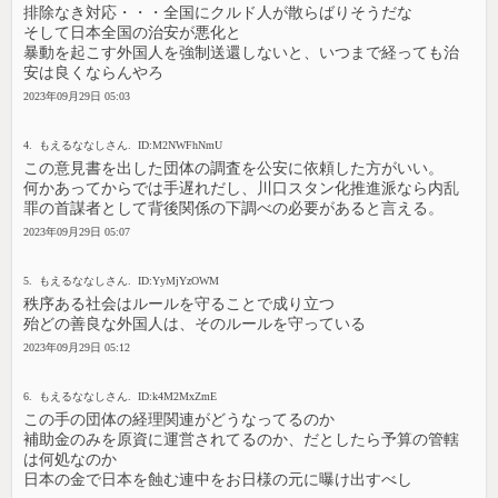
排除なき対応・・・全国にクルド人が散らばりそうだな
そして日本全国の治安が悪化と
暴動を起こす外国人を強制送還しないと、いつまで経っても治
安は良くならんやろ
2023年09月29日 05:03
4. もえるななしさん. ID:M2NWFhNmU
この意見書を出した団体の調査を公安に依頼した方がいい。
何かあってからでは手遅れだし、川口スタン化推進派なら内乱
罪の首謀者として背後関係の下調べの必要があると言える。
2023年09月29日 05:07
5. もえるななしさん. ID:YyMjYzOWM
秩序ある社会はルールを守ることで成り立つ
殆どの善良な外国人は、そのルールを守っている
2023年09月29日 05:12
6. もえるななしさん. ID:k4M2MxZmE
この手の団体の経理関連がどうなってるのか
補助金のみを原資に運営されてるのか、だとしたら予算の管轄
は何処なのか
日本の金で日本を蝕む連中をお日様の元に曝け出すべし