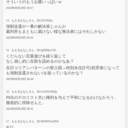
そういうのもうお腹いっぱいｗ
2023年09月29日 06:17
14. もえるななしさん. ID:ZiYTlkZjc
強制送還が一番の解決策じゃんか
裁判所もまともに裁けない様な無法者にはそれしかない
2023年09月29日 06:35
15. もえるななしさん. ID:Q3NDkyY2E
くだらない言葉遊びを繰り返して
なし崩し的に在留を認めるのかなあ？
在日コリアンパターンの密入国→特別永住許可(犯罪者になって
も強制送還されない)を狙っているのかな？
2023年09月29日 06:40
16. もえるななしさん. ID:UwN2U4ODg
PKKのテロリスト共に権利を与えて平和になるわけなかろう、
徹底的に排除せんと。
2023年09月29日 06:41
17. もえるななしさん. ID:M4ODVmNDA
※15