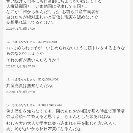
奪い続けて日本にも日常的にちょっかい出してくる
人権蹂躙国と、いま他国に侵攻してる国と。
なにが「誰から学んだ?」だ。お前ら共産主義者が
自分たちが絶対正しいと盲信し現実を認めないで
妄想垂れ流してるだけだ。
2022年11月13日 07:20
15. もえるななしさん. ID:YyNjBlMzg
>いじめられっ子が，いじめられないように筋トレをするような
ものなのでしょうか
それの何が悪いんだろうか？
2022年11月13日 07:29
16. もえるななしさん. ID:QxODkzNDE
共産党員は無知なんだね。
2022年11月13日 07:30
17. もえるななしさん. ID:RmYzBmYWM
例え歴史を知らなくても、隣のあたおか4国が居る時点で軍備増
強は必須って答えると思うよ、ちゃんとした頭あればね。
むしろ大の大人が学生に突っ込まれる事を恥じた方がいい。
あ、恥がないから反日左翼になるんだな。