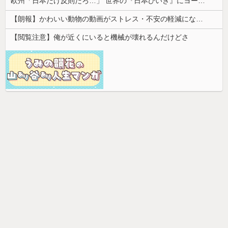
欧州「日本だけ反則だろ…」 世界の『日本びいき』にヨーロッパ全土から不満の声
【朗報】かわいい動物の動画がストレス・不安の軽減になる可能性。英大学の研究で実証
【閲覧注意】俺が近くにいると機械が壊れるんだけどさ