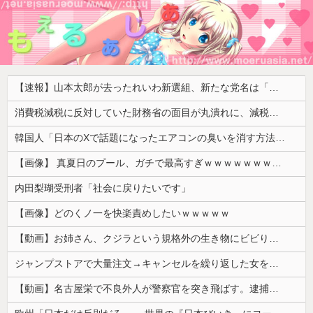
【速報】山本太郎が去ったれいわ新選組、新たな党名は「いのちの党」 略称「いのち」
消費税減税に反対していた財務省の面目が丸潰れに、減税が決まった途端に市場が動き出したが……
韓国人「日本のXで話題になったエアコンの臭いを消す方法をご覧ください」→「これマジ？」
【画像】 真夏日のプール、ガチで最高すぎｗｗｗｗｗｗｗｗｗｗ
内田梨瑚受刑者「社会に戻りたいです」
【画像】どのくノ一を快楽責めしたいｗｗｗｗｗ
【動画】お姉さん、クジラという規格外の生き物にビビりまくる 【Pickup05164712】
ジャンプストアで大量注文→キャンセルを繰り返した女を逮捕 「注文で欲求が満たされた」総額43億円
【動画】名古屋栄で不良外人が警察官を突き飛ばす。逮捕しろやｗｗｗ