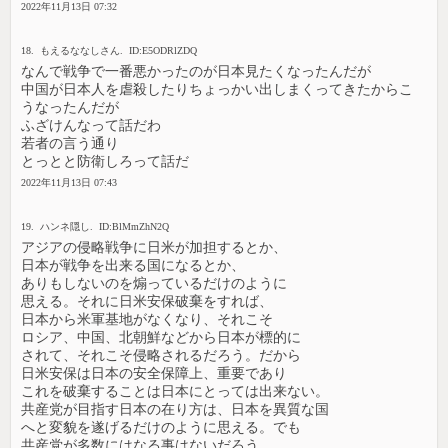
2022年11月13日 07:32
18. もえるななしさん. ID:E5ODRlZDQ
なんで戦争で一番悪かったのが日本見たくなったんだが
中国が日本人を虐殺したりちょっかい出しまくってきたからこ
うなったんだが
ふざけんなって話だわ
若者の言う通り
とっとと防衛しろって話だ
2022年11月13日 07:43
19. ハンネ隠し. ID:BlMmZhN2Q
アジアの侵略戦争に日米が加担するとか、
日本が戦争を出来る国になるとか、
ありもしないのを煽っているだけのように
思える。それに日米安保破棄をすれば、
日本から米軍基地がなくなり、それこそ
ロシア、中国、北朝鮮などから日本が標的に
されて、それこそ侵略されるだろう。だから
日米安保は日本の安全保障上、重要であり
これを破棄することは日本にとっては出来ない。
共産党が目指す日本の在り方は、日本を異質な国
へと変貌を遂げるだけのように思える。でも
共産党が多数にはなる事はないだろう。