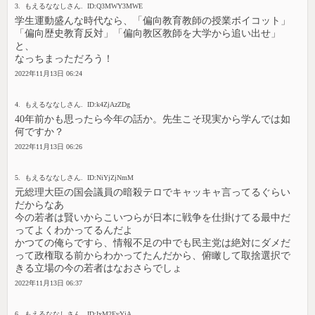
3. もえるななしさん. ID:Q3MWY3MWE
学生運動盛んな時代なら、「偏向教育教師の授業ボイコット」
「偏向歴史教育反対」「偏向教区教師を大学から追い出せ」
と、
なっちまっただろう！
2022年11月13日 06:24
4. もえるななしさん. ID:k4ZjAzZDg
40年前かも思ったら今年の話か。先生こそ現実から学んでは如
何ですか？
2022年11月13日 06:26
5. もえるななしさん. ID:NiYjZjNmM
元総理大臣の国会議員の暗殺テロでキャッキャ言ってるぐらい
だからなあ
今の若者は賢いからこいつらが日本に戦争を仕掛けてる最中だ
ってよくわかってるんだよ
かつての俺らですら、情報不足の中でも民主党は絶対にダメだ
って政権取る前からわかってたんだから、俯瞰して取捨選択で
きる立場の今の若者はなおさらでしょ
2022年11月13日 06:37
6. もえるななしさん. ID:IxM2EyYjA