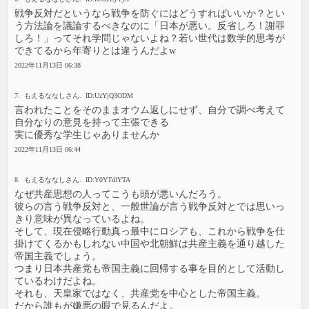
戦争反対だというなら戦争を防ぐにはどうすればいいか？とい
う方法論を議論するべきなのに「日本が悪い。反省しろ！謝罪
しろ！」ってそれ学問じゃないよね？若い世代は数学的思考が
できてるから年寄りとは違うんだよw
2022年11月13日 06:38
7. もえるななしさん. ID:UzYjQ3ODM
言われたことをそのままオウム返しにせず、自分で調べ考えて
自分なりの意見を持って主張できる
実に優秀な学生じゃありませんか
2022年11月13日 06:44
8. もえるななしさん. ID:Y0YTdlYTA
なぜ共産思想の人ってこうも頭が悪いんだろう。
彼らの言う戦争反対と、一般世論が言う戦争反対とでは思いっ
きり意味が異なっているよね。
そして、現在侵略行動真っ最中にロシアも、これから戦争を仕
掛けてくるかもしれない中国や北朝鮮は共産主義を通り越した
帝国主義でしょう。
つまり日本共産党も帝国主義に回帰する事を目的として活動し
ているわけだよね。
それも、天皇家ではなく、共産党を中心とした帝国主義。
だから誰もが嫌悪の眼で見るんだよ。