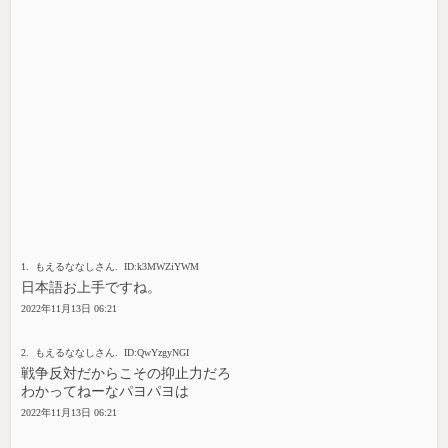
1. もえるななしさん. ID:k3MWZiYWM
日本語お上手ですね。
2022年11月13日 06:21
2. もえるななしさん. ID:QwYzgyNGI
戦争反対だからこその抑止力だろ
わかってねーなパヨパヨは
2022年11月13日 06:21