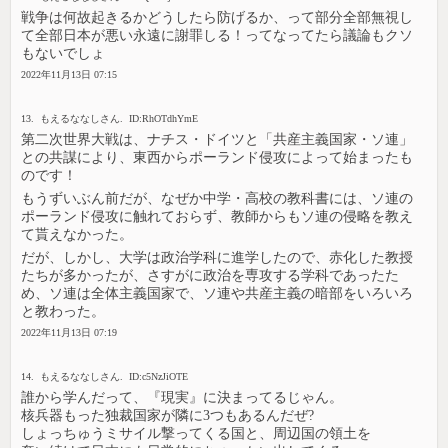
戦争は何故起きるかどうしたら防げるか、って部分全部無視し
て全部日本が悪い永遠に謝罪しる！ってなってたら議論もクソ
もないでしょ
2022年11月13日 07:15
13. もえるななしさん. ID:RhOTdhYmE
第二次世界大戦は、ナチス・ドイツと「共産主義国家・ソ連」
との共謀により、東西からポーランド侵攻によって始まったも
のです！
もうずいぶん前だが、なぜか中学・高校の教科書には、ソ連の
ポーランド侵攻に触れておらず、教師からもソ連の侵略を教え
て貰えなかった。
だが、しかし、大学は政治学科に進学したので、赤化した教授
たちが多かったが、さすがに政治を専攻する学科であったた
め、ソ連は全体主義国家で、ソ連や共産主義の暗部をいろいろ
と教わった。
2022年11月13日 07:19
14. もえるななしさん. ID:c5NzJiOTE
誰から学んだって、『現実』に決まってるじゃん。
核兵器もった独裁国家が隣に3つもあるんだぜ?
しょっちゅうミサイル撃ってくる国と、周辺国の領土を