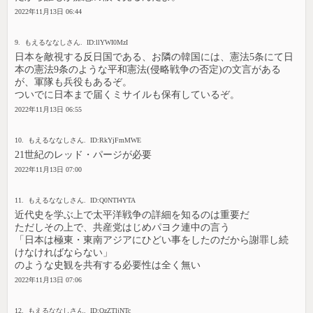
2022年11月13日 06:44
9. もえるななしさん. ID:llYWI0MzI
日本を敵視する反日国である、お隣の韓国には、憲法5条にて日
本の憲法9条のような平和憲法(侵略戦争の否定)の文言がある
が、軍隊も兵役もあるぞ。
ついでに日本まで届くミサイルも保有しているぞ。
2022年11月13日 06:55
10. もえるななしさん. ID:RkYjFmMWE
21世紀のレッド・パージが必要
2022年11月13日 07:00
11. もえるななしさん. ID:Q0NTI4YTA
近代史を学ぶ上で太平洋戦争の詳細を知るのは重要だ
ただしその上で、共産党はじめパヨク連中の言う
「日本は極東・東南アジアにひどい事をしたのだから謝罪し続
けなければならない」
のような史観を共有する必要性は全く無い
2022年11月13日 07:06
12. もえるななしさん. ID:QzZTljNTc