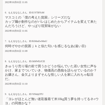
2022年10月01日 11:05
6. もえるななしさん. ID:E1YTI0YzM
マスコミの「僕の考えた貧困」シリーズだな
カップ麺が創作なのがバレはじめたからアイテムを変えて来た
んだろうけど、やっぱり現実味がない
2022年10月01日 11:05
7. もえるななしさん. ID:RiMmEwMmU
何時ぞやかの貧困ｊｋと似た匂いを感じるなあ(遠い目)
2022年10月01日 11:09
8. もえるななしさん. ID:JkMWEzY2E
きゅうり売り場の前で買うかどうか悩んでいた若い女性に声を
かけ、家までついていき、物価高の愚痴を語らせているのか？
お嬢さん、金欠よりまずそんな怪しい人を家に入れちゃ駄目
だ。
2022年10月01日 11:10
9. もえるななしさん. ID:ViNzhjOTU
「ヨレがほとんど無い迷彩服着て米10kg買う夢を持ってるネ○ウ
ヨ」の同僚かな？