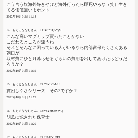
こう言う奴海外好きやけど海外行ったら即死やろな（笑）生き
てる価値無いよホント
2022年10月01日 11:18
14. もえるななしさん. ID:BmZTQ5YjM
こんな高いマグカップ買ったことがない
こだわるところが違うね
それとそんなに困っている人がいるなら内部留保たくさんある
朝日が
取材費にひと月暮らせるぐらいの費用を出してあげたらどうだ
ろうか？
2022年10月01日 11:19
15. もえるななしさん. ID:Y0YjViMzU
貧困しぐさシリーズ その2ですか？
2022年10月01日 11:19
16. もえるななしさん. ID:VhYmU0YWQ
胡瓜に犯された保育士
2022年10月01日 11:20
17. もえるななしさん. ID:E5MTk1ODI