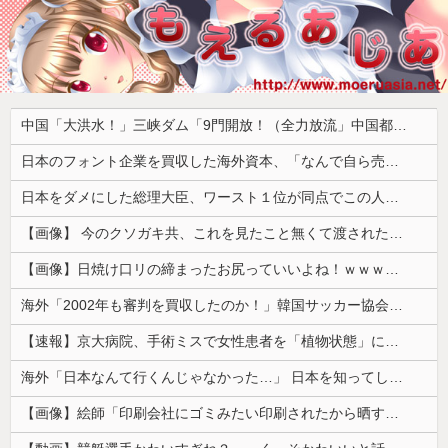
中国「大洪水！」三峡ダム「9門開放！（全力放流」中国都市「三峡沿線の道路水没」中国政府「高速道路封鎖！」中国ダム「緊急放流に合わせて開門（土砂崩れ発生」→
日本のフォント企業を買収した海外資本、「なんで自ら売上ゼロにするようなことするの」とドン引きするような方針転換を……
日本をダメにした総理大臣、ワースト１位が同点でこの人ｗｗｗｗｗｗ
【画像】 今のクソガキ共、これを見たこと無くて渡されたらパニクるらしいｗｗｗｗｗｗｗｗｗｗｗｗｗ
【画像】日焼け口リの締まったお尻っていいよね！ｗｗｗｗｗ
海外「2002年も審判を買収したのか！」韓国サッカー協会による国際試合の審判買収が発覚し大騒ぎ！【海外の反応】
【速報】京大病院、手術ミスで女性患者を「植物状態」にしてしまう・・・
海外「日本なんて行くんじゃなかった…」 日本を知ってしまったディズニー信者、帰国後『本家』に失望する事態に
【画像】絵師「印刷会社にゴミみたい印刷されたから晒すわ」→お前がクレーマーだと大炎上