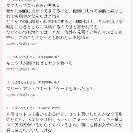
マグカップ突っ込みが秀逸ｗ
確かに物価は上がってきてるけど、他国に比べて物価上昇はこ
れでも穏やかなんだけどねｗ
どこぞの国は白菜が日本円にすると1000円以上、キムチ漬ける
時期になるとさらに高騰するのではと言われてる。
なぜかいつも海外ではーとか、海外を見習えと煽るマスゴミ連
中が、このことにちっとも触れない不思議ｗ
2022年10月01日 11:22
18. もえるななしさん. ID:FjNDBmMzA
キュウリが高ければモヤシを食べろ
2022年10月01日 11:25
19. もえるななしさん. ID:FjNDBmMzA
マリー・アントワネット「ケーキを食べたら？」
2022年10月01日 11:26
20. もえるななしさん. ID:MzYmI4YWM
４個セットって書いてあるけど、セット買いしたんかな？個別
売りだったら１０００円くらいか。スヌーピーやミッキー系は
マニアの方がいるからすぐバレるよね。前にも貧困女子の人が
突っ込まれていたっけな