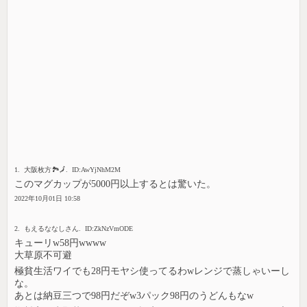
1. 大阪枚方🏞🗾. ID:AwYjNhM2M
このマグカップが5000円以上するとは驚いた。
2022年10月01日 10:58
2. もえるななしさん. ID:ZkNzVmODE
キューリw58円wwww
大草原不可避
極貧生活ワイでも28円モヤシ使ってるわwレンジで蒸しゃいーし
な。
あとは納豆三つで98円だぞw3パック98円のうどんもなw