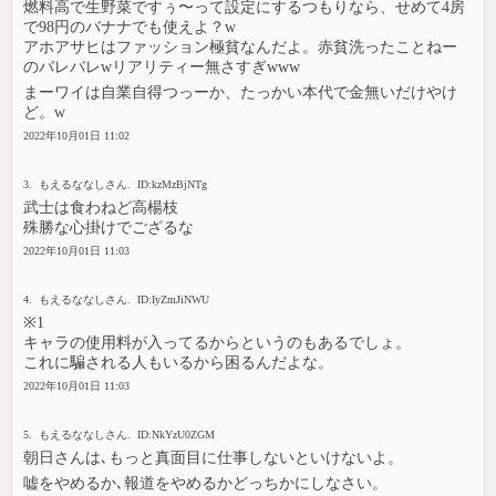
燃料高で生野菜ですぅ〜って設定にするつもりなら、せめて4房
で98円のバナナでも使えよ？w
アホアサヒはファッション極貧なんだよ。赤貧洗ったことねー
のバレバレwリアリティー無さすぎwww
まーワイは自業自得つっーか、たっかい本代で金無いだけやけ
ど。w
2022年10月01日 11:02
3. もえるななしさん. ID:kzMzBjNTg
武士は食わねど高楊枝
殊勝な心掛けでござるな
2022年10月01日 11:03
4. もえるななしさん. ID:IyZmJiNWU
※1
キャラの使用料が入ってるからというのもあるでしょ。
これに騙される人もいるから困るんだよな。
2022年10月01日 11:03
5. もえるななしさん. ID:NkYzU0ZGM
朝日さんは､もっと真面目に仕事しないといけないよ。
嘘をやめるか､報道をやめるかどっちかにしなさい。