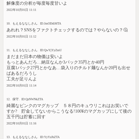
解像度の分析が毎度毎度甘いよ
2022年10月01日 11:11
10. もえるななしさん. ID:JmODdiMTA
あれれ？SNSをファクトチェックするのでは？やらないの？🤔
2022年10月01日 11:12
11. もえるななしさん. ID:QwYjYyZmU
まだまだ日本の物価は安いよ
もっとあんだろ…納豆なんか3パック35円とか40円
豆腐1パック27円とかなあ…袋入りのチルド麺なんか20円も出せ
ばあるだろうし
工夫が足りんよ
2022年10月01日 11:14
12. 保守. ID:QzNWNkZTA
綺麗なピンクのマグカップ ５８円のキュウリこれはお笑いで
すか? 貯金してないからこうなる!100¥のマグカップにして後の
五千円は貯蓄に回す
2022年10月01日 11:16
13. もえるななしさん. ID:YyYzJhZTA