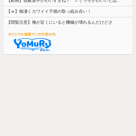
【動画】競艇選手かわいすぎね？ ←くっそかわいいと話題にｗｗｗ 【Pickup07092031】
【ｗ】物凄くカワイイ子猫の取っ組み合い！
【閲覧注意】俺が近くにいると機械が壊れるんだけどさ