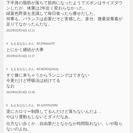
下半身の脂肪が落ちて筋肉になったようでズボンはサイズダウ
ンしたが、体重は2年近く変わらなかった。
緑葉色野菜を意識して毎日食ったら痩せだした。
何事も、バランスは必要だぞと実感した。多分、微量栄養素が
足りてなかったんだな。
2022年02月14日 12:21
4. もえるななしさん. ID:ZlNzlmOTI
とにかく継続が大事
2022年02月14日 12:27
5. もえるななしさん. ID:M2N2Q5OGQ
すぐ膝に来ちゃうからランニングはできない
今更だけど呼吸法は続けてる
なお
2022年02月14日 12:30
6. もえるななしさん. ID:A2NTNiZDM
逆にカロリー制限してるんだけど落ちないんだよ…
やはり運動もしないとダメだなあ。
仕方ない歩くか…自由業だとなかなか時間取れない、いや取ら
ないのよね。