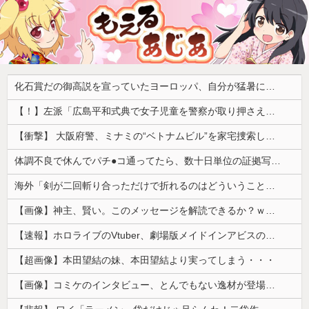
化石賞だの御高説を宣っていたヨーロッパ、自分が猛暑に襲われると為すすべべもなくダメージを受けてしまい……
【！】左派「広島平和式典で女子児童を警察が取り押さえて無理矢理、排除しました！」 → ネット特定班「女児？全学連のプロ活動家では？」
【衝撃】 大阪府警、ミナミの“ベトナムビル”を家宅捜索した結果・・・・・・
体調不良で休んでパチ●コ通ってたら、数十日単位の証拠写真撮られて会社クビになった
海外「剣が二回斬り合っただけで折れるのはどういうことなんだ」満点なのに二度と起動しない理由…
【画像】神主、賢い。このメッセージを解読できるか？ｗｗｗｗ
【速報】ホロライブのVtuber、劇場版メイドインアビスの主題歌決定wwwwwwwwww
【超画像】本田望結の妹、本田望結より実ってしまう・・・
【画像】コミケのインタビュー、とんでもない逸材が登場ｗｗｗｗｗｗ 【Pickup07092041】