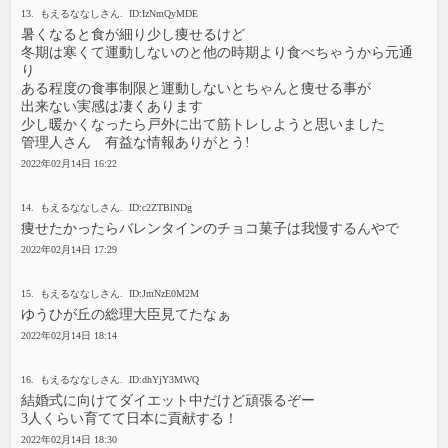
13. もえるななしさん. ID:IzNmQyMDE
暑くなると食が細り少し痩せるけど
冬期は寒くて運動しないのと他の時期より食べちゃうから元通
り
ある程度の食事制限と運動しないとちゃんと痩せる事が
出来ない実感は凄くあります
少し暖かくなったら戸外に出て筋トレしようと思いました
管理人さん 有益な情報ありがとう!
2022年02月14日 16:22
14. もえるななしさん. ID:c2ZTBlNDg
痩せたかったらバレンタインのチョコ菓子は我慢するんやで
2022年02月14日 17:29
15. もえるななしさん. ID:JmNzE0M2M
ゆうひが丘の総理大臣見てたなぁ
2022年02月14日 18:14
16. もえるななしさん. ID:dhYjY3MWQ
結婚式に向けてダイエット中だけど頑張るぞー
3人くらい育てて日本に貢献する！
2022年02月14日 18:30