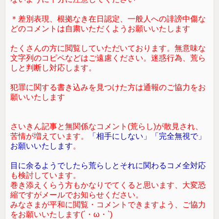
＊差別表現、根拠なき在日認定、一般人への誹謗中傷な
どのコメントは自粛いただくようお願いいたします
たくさんの方に閲覧していただいております。無意味な
文字列のコピペなどはご遠慮ください。迷惑行為、荒ら
しと判断し対応します。
犯罪に関する書き込みを見つけた方は通報のご協力をお
願いいたします
さいきん記事と無関係なコメント(荒らし)が散見され、
苦情が増えています。
「相手にしない」「完全無視で」
お願いいたします
。
目に余るようでしたら荒らしとそれに関わるコメ全対応
も検討しています。
巻き添えくらう方もかなりでてくると思います、大変恐
縮ですがメールでお知らせください。
みなさまが平和に閲覧・コメントできますよう、ご協力
をお願いいたします(´・ω・`)