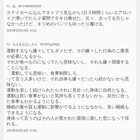
11. あ. ID:U4MDI3ODM
ステイホームなんでネトフリ見ながら1日３時間くらいエアロバ
イク漕いでたら２週間で６キロ痩せた。元々、太ってる方じゃ
なかったけど、キツめのパンツもゆったり履ける。
2022年02月14日 14:52
12. もえるななしさん. ID:E0Yjg3NjQ
運動するなら嫌々してもダメだぞ。その嫌々した行為のご褒美
が必要になるから。
それが食べものになってたら意味ないし、それも嫌々我慢する
ことになる。
「運動しても意味い、食事制限しろ」
って言う人多いけど、それ自体も嫌々だったら続かないから意
味ない。
運動を楽しく続けられたらそれに見合った身体に自然となる。
運動は良い食事がないと気持ち良くできないから、自分に合っ
た食事もわかるようになる。
睡眠の量や質も運動に影響がでるようになるから、良い睡眠も
できるようになる。
身体って言うのはその人が置かれた環境に適した型になって現
れる。
2022年02月14日 15:00