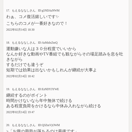
17. もえるななしさん. ID:g5NDAzNWM
わぁ、コメ復活嬉しいです✨
こちらのコメが一番好きなので！
2022年02月14日 18:30
18. もえるななしさん. ID:AzMzIxZmQ
運動嫌いな人は３０分程度でいいから
なんか好きな動画やTV番組でも観ながらその場足踏みを息を吐
きながら
するだけでも違うぞ
短期では効果は出ないかもしれんが継続が大事よ
2022年02月14日 18:42
19. もえるななしさん. ID:EzNDY3YWE
継続するのがポイント
時間かけないなら年中無休で続ける
ある程度負荷をかけるなら中休み入れながら続ける
2022年02月14日 19:47
20. もえるななしさん. ID:Q3ZmVjOWM
>「お腹の脂肪が落ちるのは最後です」