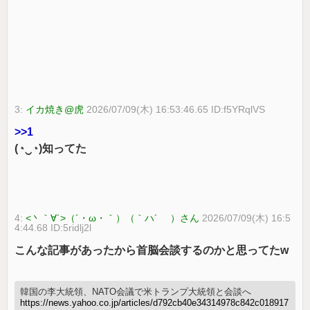
3:
イカ焼き@虎
2026/07/09(木) 16:53:46.65 ID:f5YRqlVS
>>1
(⁠◔⁠‿⁠◔⁠)知ってた
4:
<丶｀∀´>（´・ω・｀）（｀ハ´ ）さん
2026/07/09(木) 16:5
4:44.68 ID:5ridlj2l
こんな記事があったから首脳会談するのかと思ってたw
韓国の李大統領、NATO会議で米トランプ大統領と会談へ
https://news.yahoo.co.jp/articles/d792cb40e34314978c842c018917