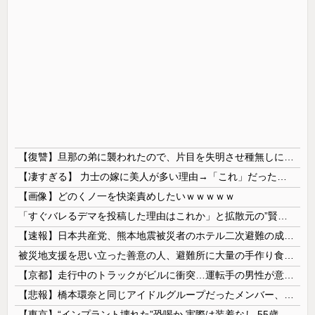
【復讐】旦那の弟に襲われたので、片目を失明させ種無しにしてやった
【凄すぎる】 力士の嫁に美人が多い理由→「これ」だったｗｗｗｗｗｗｗ
【画像】どのくノ一を快楽責めしたいｗｗｗｗｗ
「すぐバレるデマを投稿した理由はこれか」と拡散元の”賢さ”に批判が殺到中、自称ジャーナリストのやり口というのが……
【速報】日本共産党、熊本地震被災者のホテル二次避難の成果はウチだとアレオレ詐欺をはじめる
被災地支援を思い立った善意の人、避難所に大量の手作り食品を送り届けようとした結果……
【京都】走行中のトラックがビルに衝突…運転手の男性が意識不明の重体 宇治市
【悲報】橋本環奈と同じアイドルグループだったメンバー、突然暴露をしだす 【Pickup05153422】
【東京】“インプラント壊れた”恐喝か 実際は装着なし 55歳男逮捕「100件で4000万円得た」