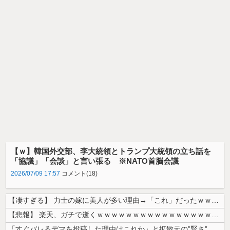
【ｗ】韓国外交部、李大統領とトランプ大統領の立ち話を
「協議」「会談」と言い張る ※NATO首脳会議
2026/07/09 17:57
コメント(18)
【凄すぎる】 力士の嫁に美人が多い理由→「これ」だったｗｗｗｗｗｗｗ
【悲報】 楽天、ガチで逝くｗｗｗｗｗｗｗｗｗｗｗｗｗｗｗｗｗｗｗｗ
「すぐバレるデマを投稿した理由はこれか」と拡散元の”賢さ”に批判が殺到...