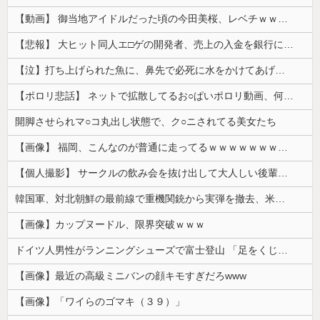
【動画】 御当地アイドルだった頃の今田美桜、レベチｗｗｗｗｗｗｗｗｗｗｗｗｗｗｗｗｗｗ
【悲報】 大ヒット同人エ□ゲの開発者、売上の入金を銀行に拒否され受け取れず、多額の納税義務だけが残る
【泣】打ち上げられた魚に、鼻先で必死に水をかけてあげる犬が話題
【ポロリ悲話】 ネットで拡散してるお○ぱいポロリ動画、何故か叩かれる・・・
開脚させられマ○コ丸出し状態で、ク○ニされてる美女たち
【画像】 福岡、こんなのが普通に走ってるｗｗｗｗｗｗｗｗｗｗｗｗｗｗｗｗｗｗｗｗｗｗｗｗｗｗｗｗｗｗｗｗｗｗｗｗｗｗｗｗ
【個人撮影】 サークルの飲み会を抜け出して大人しい後輩ちゃんと店の階段でセ●クス！
韓国軍、対北朝鮮の最前線で重機関銃から実弾を撤去、米韓合同演習では米軍の無人機を「北朝鮮の侵入だ！」と迎撃一歩手前まで……ゆるんでるなぁ
【画像】カップヌードル、限界突破ｗｗｗ
ドイツ人男性がランニングシューズで富士登山 「足をくじいて動けない」
【画像】最近の高級ミニバンの顔キモすぎだろwww
【画像】「ワイらのゴマキ（３９）」