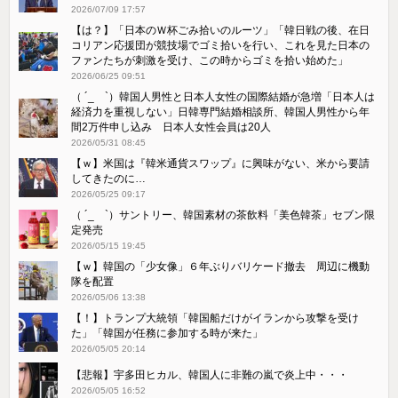
2026/07/09 17:57
【は？】「日本のＷ杯ごみ拾いのルーツ」「韓日戦の後、在日
コリアン応援団が競技場でゴミ拾いを行い、これを見た日本の
ファンたちが刺激を受け、この時からゴミを拾い始めた」
2026/06/25 09:51
（ ´_ゝ`）韓国人男性と日本人女性の国際結婚が急増「日本人は
経済力を重視しない」日韓専門結婚相談所、韓国人男性から年
間2万件申し込み 日本人女性会員は20人
2026/05/31 08:45
【ｗ】米国は『韓米通貨スワップ』に興味がない、米から要請
してきたのに…
2026/05/25 09:17
（ ´_ゝ`）サントリー、韓国素材の茶飲料「美色韓茶」セブン限
定発売
2026/05/15 19:45
【ｗ】韓国の「少女像」６年ぶりバリケード撤去 周辺に機動
隊を配置
2026/05/06 13:38
【！】トランプ大統領「韓国船だけがイランから攻撃を受け
た」「韓国が任務に参加する時が来た」
2026/05/05 20:14
【悲報】宇多田ヒカル、韓国人に非難の嵐で炎上中・・・
2026/05/05 16:52