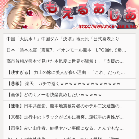
中国「大洪水！」中国ダム「決壊」地元民「公式発表より死者多い！」中国政府「住民拘束！（安否不明」中国当局「救助隊動画も削除」台風13号「三峡ﾀﾞﾑ接近中」→
日本「熊本地震（震度7」イオンモール熊本「LPG漏れて爆発（液化石油ｶﾞｽ」日本「爆発で火災が吹き飛ぶ（爆轟発生説」ハビタ「遺族説明の虚偽を認める（営業部長発言」→
高市首相が熊本で見せた本気度に世界が騒然！←「支援のスピードアップを」（海外の反応）
【凄すぎる】 力士の嫁に美人が多い理由→「これ」だったｗｗｗｗｗｗｗ
【悲報】 楽天、ガチで逝くｗｗｗｗｗｗｗｗｗｗｗｗｗｗｗｗｗｗｗｗ
【画像】どのくノ一を快楽責めしたいｗｗｗｗｗ
【速報】日本共産党、熊本地震被災者のホテル二次避難の成果はウチだとアレオレ詐欺をはじめる
【京都】走行中のトラックがビルに衝突…運転手の男性が意識不明の重体 宇治市
【画像】みい山作者、結構ヤバい事態になる。とんでもない人物との打ち合わせを自白していた