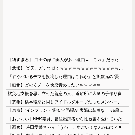
【凄すぎる】 力士の嫁に美人が多い理由→「これ」だったｗｗｗｗｗｗｗ
【悲報】 楽天、ガチで逝くｗｗｗｗｗｗｗｗｗｗｗｗｗｗｗｗｗｗｗｗ
「すぐバレるデマを投稿した理由はこれか」と拡散元の”賢さ”に批判が殺到中、自称ジャーナリストのやり口というのが……
【画像】どのくノ一を快楽責めしたいｗｗｗｗｗ
被災地支援を思い立った善意の人、避難所に大量の手作り食品を送り届けようとした結果……
【悲報】橋本環奈と同じアイドルグループだったメンバー、突然暴露をしだす 【Pickup05153422】
【東京】“インプラント壊れた”恐喝か 実際は装着なし 55歳男逮捕「100件で4000万円得た」
【おいおい】NHK職員、番組出演者から性被害を受けていたことが発覚「PTSDと診断されるも、復職時に異動希望かなわず」
【画像】 芦田愛菜ちゃん「うわー、すごい！なんか出てる♥」