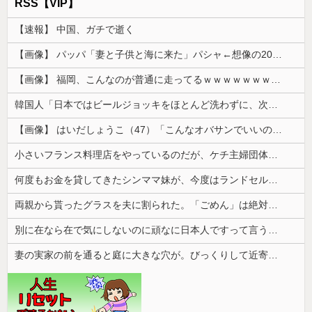
RSS【VIP】
【速報】 中国、ガチで逝く
【画像】 パッパ「妻と子供と海に来た」パシャ←想像の200倍は神々しくて草
【画像】 福岡、こんなのが普通に走ってるｗｗｗｗｗｗｗｗｗｗｗｗｗｗｗｗｗｗｗｗｗｗｗｗｗｗｗｗｗｗｗｗｗｗｗｗｗｗｗｗ
韓国人「日本ではビールジョッキをほとんど洗わずに、次の客に出すんだ！ これが証拠の映像だ!!」……あー、なるほどですねー。韓国には「アレ」がな...
【画像】 はいだしょうこ（47）「こんなオバサンでいいの…？」
小さいフランス料理店をやっているのだが、ケチ主婦団体に「子持ちの主婦を大事にしないと店は潰れる･･･」云々色々言われてしまい...
何度もお金を貸してきたシンママ妹が、今度はランドセル代と制服代まで要求してきた。その裏事情を知って頭を抱えることに…
両親から貰ったグラスを夫に割られた。「ごめん」は絶対に言ってくれない
別に在なら在で気にしないのに頑なに日本人ですって言う人いない？
妻の実家の前を通ると庭に大きな穴が。びっくりして近寄ると穴の中に嫁がいて...