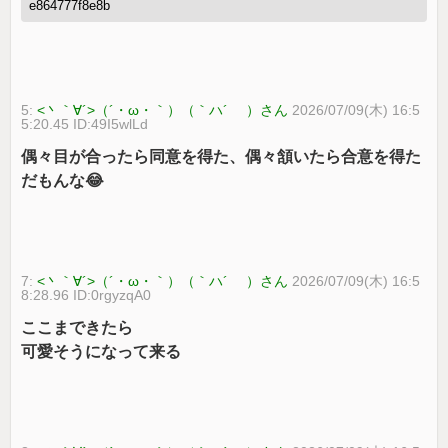
e864777f8e8b
5:
<丶｀∀´>（´・ω・｀）（｀ハ´ ）さん
2026/07/09(木) 16:5
5:20.45 ID:49I5wlLd
偶々目が合ったら同意を得た、偶々頷いたら合意を得た
だもんな😂
7:
<丶｀∀´>（´・ω・｀）（｀ハ´ ）さん
2026/07/09(木) 16:5
8:28.96 ID:0rgyzqA0
ここまできたら
可愛そうになって来る