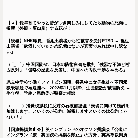
【ｗ】長年育てやっと蕾がつき楽しみにしてたら動物の死肉に
擬態（外観・腐肉臭）する花が！
【続報】NHK職員、番組出演者から性被害を受けPTSD → 番組
出演者「飲酒していたため記憶にないが真実であれば申し訳な
い」
（ ´_ゝ`）中国国防省、日本の防衛白書を批判「強烈な不満と断
固反対」「侵略の歴史を反省し、中国への内政干渉をやめろ」
県立中学校で働くフィリピン国籍、授業中に女子生徒へ不同意
猥褻容疑で再逮捕へ 2023年11月以降、生徒複数が被害訴え →
半年後、学校と県教委が警察に相談
（ ´_ゝ`）消費税減税に反対の石破前総理「実現に向けて検討を
加速します、というのが公約。減税しますというのは公約じゃ
ない！」
【国旗掲揚禁止令】英イングランドのオクソン州議会「公道に
イングランド旗・英国旗の掲揚を禁止」の方針、英高等裁判所