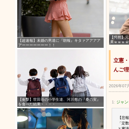
【愕然】元
【超速報】未婚の男達に『朗報』キタァアアアア
果ｗｗｗｗ
アーーーーーーー！！
立憲・
んご理
2026年07
【衝撃】世田谷の小学生達、河川敷の『桑の実』
1:
ジャング
を食べた結果・・・・
【悲報
「定数
と審議