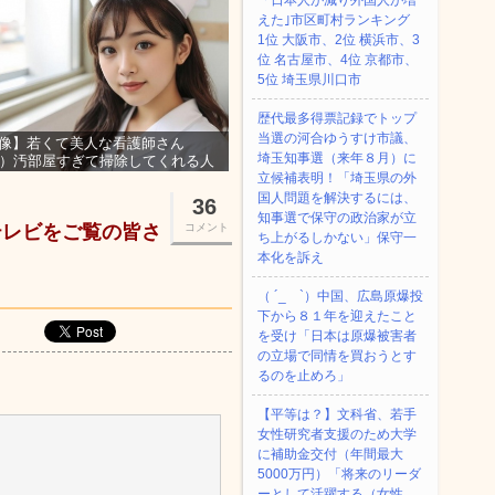
「日本人が減り外国人が増
えた｣市区町村ランキング
1位 大阪市、2位 横浜市、3
位 名古屋市、4位 京都市、
5位 埼玉県川口市
歴代最多得票記録でトップ
当選の河合ゆうすけ市議、
像】若くて美人な看護師さん
埼玉知事選（来年８月）に
3）汚部屋すぎて掃除してくれる人
集ｗｗｗ
立候補表明！「埼玉県の外
国人問題を解決するには、
36
知事選で保守の政治家が立
テレビをご覧の皆さ
コメント
ち上がるしかない」保守一
本化を訴え
（ ´_ゝ`）中国、広島原爆投
下から８１年を迎えたこと
を受け「日本は原爆被害者
の立場で同情を買おうとす
るのを止めろ」
【平等は？】文科省、若手
女性研究者支援のため大学
に補助金交付（年間最大
5000万円）「将来のリーダ
ーとして活躍する（女性