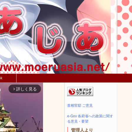
ok
詳しく見る
arrow_forward_ios
首相官邸 ご意見
e-Gov 各府省への政策に関す
る意見・要望
管理人より