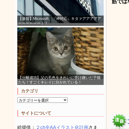
筋では
【速報】Microsoft、『神対応』キタァアアアアア
ーーーーーー！！
【分離成功】父の毛色をきれいに受け継いだ子猫
たち！すごくキレイに分かれている！
カテゴリ
サイトについて
絵提供：
２ch全AAイラスト化計画
さま