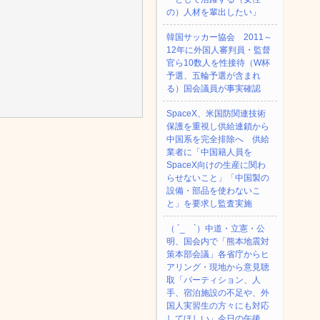
の）人材を輩出したい」
韓国サッカー協会 2011～
12年に外国人審判員・監督
官ら10数人を性接待（W杯
予選、五輪予選が含まれ
る）国会議員が事実確認
SpaceX、米国防関連技術
保護を重視し供給連鎖から
中国系を完全排除へ 供給
業者に「中国籍人員を
SpaceX向けの生産に関わ
らせないこと」「中国製の
設備・部品を使わないこ
と」を要求し監査実施
（ ´_ゝ`）中道・立憲・公
明、国会内で「熊本地震対
策本部会議」各省庁からヒ
アリング・現地から意見聴
取「パーティション、人
手、宿泊施設の不足や、外
国人実習生の方々にも対応
してほしい」今日の午後、