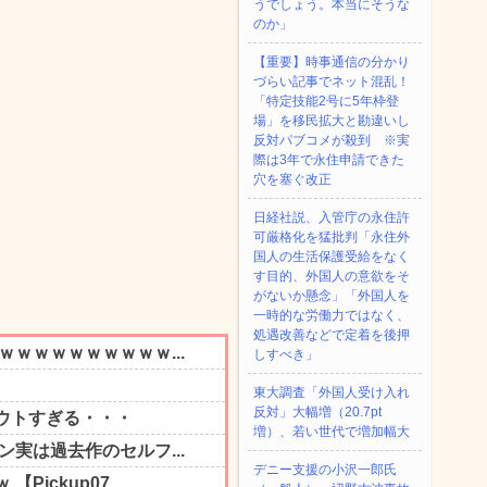
うでしょう。本当にそうな
のか」
【重要】時事通信の分かり
づらい記事でネット混乱！
「特定技能2号に5年枠登
場」を移民拡大と勘違いし
反対パブコメが殺到 ※実
際は3年で永住申請できた
穴を塞ぐ改正
日経社説、入管庁の永住許
可厳格化を猛批判「永住外
国人の生活保護受給をなく
す目的、外国人の意欲をそ
がないか懸念」「外国人を
一時的な労働力ではなく、
処遇改善などで定着を後押
しすべき」
東大調査「外国人受け入れ
反対」大幅増（20.7pt
増）、若い世代で増加幅大
デニー支援の小沢一郎氏