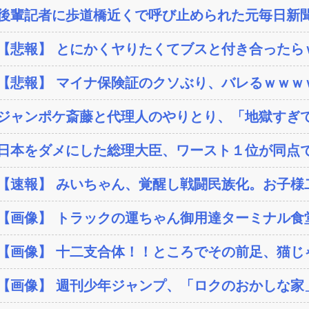
後輩記者に歩道橋近くで呼び止められた元毎日新聞
【悲報】 とにかくヤりたくてブスと付き合ったらｗ
【悲報】 マイナ保険証のクソぶり、バレるｗｗｗ
ジャンポケ斎藤と代理人のやりとり、「地獄すぎて
日本をダメにした総理大臣、ワースト１位が同点
【速報】 みいちゃん、覚醒し戦闘民族化。お子様二
【画像】 トラックの運ちゃん御用達ターミナル食堂
【画像】 十二支合体！！ところでその前足、猫じ
【画像】 週刊少年ジャンプ、「ロクのおかしな家」