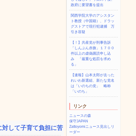
政府に要望書を提出
関西学院大学のアシスタン
ト教授（中国籍）、ドラッ
グストアで現行犯逮捕 万
引き容疑
【！】共産党が刑事告訴
「しんぶん赤旗」１７００
件以上の虚偽購読申し込
み 「厳重な処罰を求め
る」
【速報】山本太郎が去った
れいわ新選組、新たな党名
は「いのちの党」 略称
「いのち」
リンク
ニュースの森
保守JAPAN
対して子育て負担に苦しむ...
Zattoyomiニュース見出しリ
ーダー