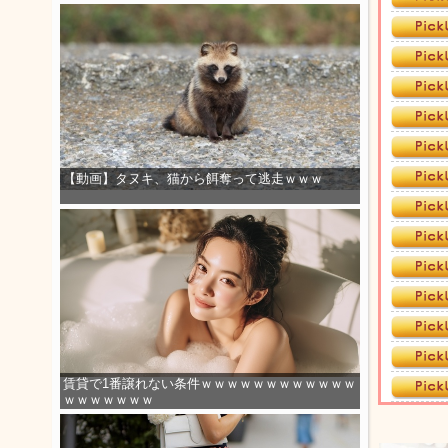
【動画】タヌキ、猫から餌奪って逃走ｗｗｗ
賃貸で1番譲れない条件ｗｗｗｗｗｗｗｗｗｗｗｗ
ｗｗｗｗｗｗｗ