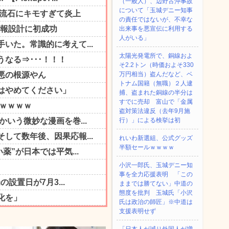
（一般人）、辺野古沖事故
について「玉城デニー知事
の責任ではないが、不幸な
出来事を悪宣伝に利用する
人がいる」
太陽光発電所で、銅線およ
そ2.2トン（時価およそ330
万円相当）盗んだなど、ベ
トナム国籍（無職）２人逮
捕、盗まれた銅線の半分は
すでに売却 富山で「金属
盗対策法違反（去年9月施
行）」による検挙は初
れいわ新選組、公式グッズ
半額セールｗｗｗｗ
小沢一郎氏、玉城デニー知
事を全力応援表明 「この
ままでは勝てない」中道の
態度を批判 玉城氏「小沢
氏は政治の師匠」※中道は
支援表明せず