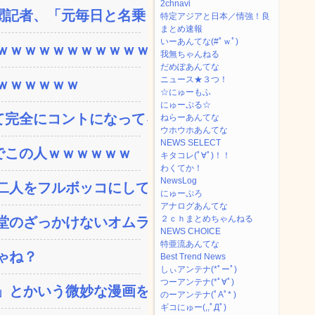
2chnavi
記者、「元毎日と名乗って...
特定アジアと日本／情強！良
まとめ速報
いーあんてな(#ﾟｗﾟ)
ｗｗｗｗｗｗｗｗｗｗｗ...
我無ちゃんねる
だめぽあんてな
ニュース★３つ！
ｗｗｗｗｗｗ
☆にゅーもふ
にゅーぷる☆
完全にコントになってる…...
ねらーあんてな
ウホウホあんてな
NEWS SELECT
でこの人ｗｗｗｗｗｗ
キタコレ(ﾟ∀ﾟ)！！
わくてか！
NewsLog
人をフルボッコにしてし...
にゅーぷろ
アナログあんてな
２ｃｈまとめちゃんねる
のざっかけないオムライ...
NEWS CHOICE
特亜流あんてな
ゃね？
Best Trend News
しぃアンテナ(*ﾟーﾟ)
つーアンテナ(*ﾟ∀ﾟ)
とかいう微妙な漫画を巻...
のーアンテナ(ﾟAﾟ* )
ギコにゅー(,,ﾟДﾟ)