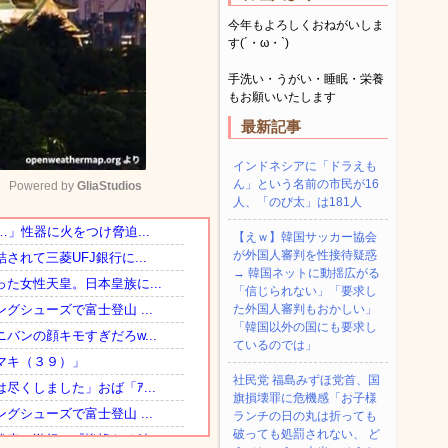
今年もよろしくおねがいしま
す(´・ω・`)
手洗い・うがい・睡眠・栄養
もお願いいたします
最新記事
インドネシアに「ドラえも
ん」という名前の市民が16
Powered by 
GliaStudios
人、「のび太」は181人
【えｗ】韓国サッカー協会
Mute
が外国人審判を性接待疑惑
→ 韓国ネットに動揺広がる
「信じられない」「要求し
た外国人審判もおかしい」
「韓国以外の国にも要求し
ているのでは」
社民党 福島みずほ党首、国
旗損壊罪に危機感「お子様
ランチの日の丸は折っても
破っても処罰されない、 ど