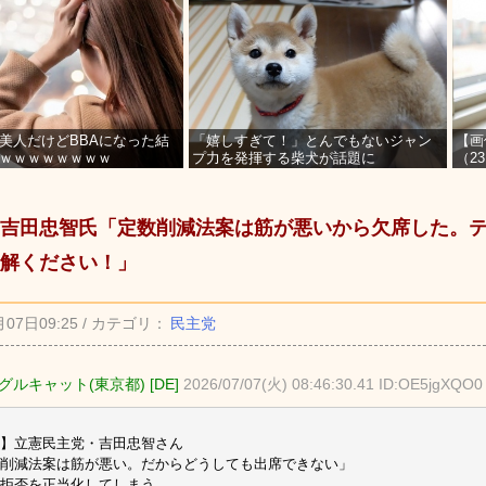
美人だけどBBAになった結
「嬉しすぎて！」とんでもないジャン
【画
ｗｗｗｗｗｗｗｗ
プ力を発揮する柴犬が話題に
（2
を募
吉田忠智氏「定数削減法案は筋が悪いから欠席した。
解ください！」
月07日09:25 / カテゴリ：
民主党
ルキャット(東京都) [DE]
2026/07/07(火) 08:46:30.41 ID:OE5jgXQO0
】立憲民主党・吉田忠智さん
削減法案は筋が悪い。だからどうしても出席できない」
拒否を正当化してしまう