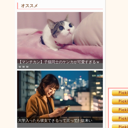
オススメ
【マンチカン】子猫同士のケンカが可愛すぎるｗ
ｗｗｗ
大学入ったら彼女できるって言ってた奴来い