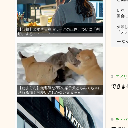
いや、
国会に
欠席し
【悲報】楽すぎる在宅ワークの正体、ついに『判
「テ
明』する・・・・・・
— なん
3:
アメリカ
できま
【たまらん】無邪気な2匹の柴子犬ともみくちゃに
される猫！可愛いさしかないｗｗｗｗ
8:
ラ・パー