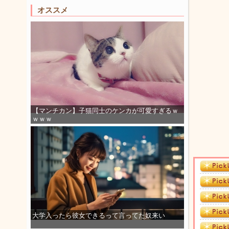
オススメ
【マンチカン】子猫同士のケンカが可愛すぎるｗ
ｗｗｗ
大学入ったら彼女できるって言ってた奴来い