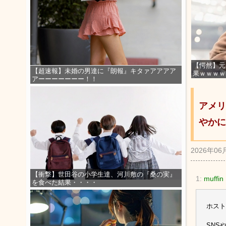
【愕然】元
【超速報】未婚の男達に『朗報』キタァアアアア
果ｗｗｗｗ
アーーーーーーー！！
アメリ
やかに
2026年06
【衝撃】世田谷の小学生達、河川敷の『桑の実』
1:
muffin
を食べた結果・・・・
ホスト
SNS