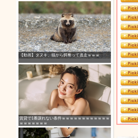
【動画】タヌキ、猫から餌奪って逃走ｗｗｗ
賃貸で1番譲れない条件ｗｗｗｗｗｗｗｗｗｗｗｗ
ｗｗｗｗｗｗｗ