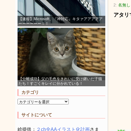
2:
名無し
アタリ
【速報】Microsoft、『神対応』キタァアアアアア
ーーーーーー！！
【分離成功】父の毛色をきれいに受け継いだ子猫
たち！すごくキレイに分かれている！
カテゴリ
サイトについて
絵提供：
２ch全AAイラスト化計画
さま