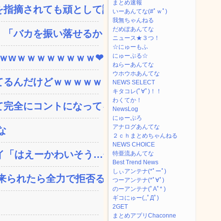
まとめ速報
指摘されても頑として認め...
いーあんてな(#ﾟｗﾟ)
我無ちゃんねる
だめぽあんてな
「バカを振い落せるから合...
ニュース★３つ！
☆にゅーもふ
ｗｗwｗｗｗｗｗｗｗｗ❤
にゅーぷる☆
ねらーあんてな
ウホウホあんてな
てるんだけどｗｗｗｗｗｗ
NEWS SELECT
キタコレ(ﾟ∀ﾟ)！！
わくてか！
完全にコントになってる…...
NewsLog
にゅーぷろ
アナログあんてな
な
２ｃｈまとめちゃんねる
NEWS CHOICE
「はえーかわいそう…会...
特亜流あんてな
Best Trend News
しぃアンテナ(*ﾟーﾟ)
られたら全力で拒否るｗ...
つーアンテナ(*ﾟ∀ﾟ)
のーアンテナ(ﾟAﾟ* )
ギコにゅー(,,ﾟДﾟ)
2GET
まとめアプリChaconne