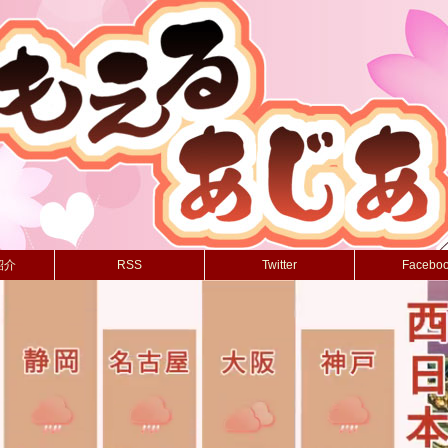
紹介
RSS
Twitter
Facebo