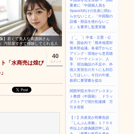
中国系を完全排除へ 供給
業者に「中国籍人員を
SpaceX向けの生産に関わ
らせないこと」「中国製の
設備・部品を使わないこ
と」を要求し監査実施
（ ´_ゝ`）中道・立憲・公
像】若くて美人な看護師さん
明、国会内で「熊本地震対
3）汚部屋すぎて掃除してくれる人
集ｗｗｗ
策本部会議」各省庁からヒ
アリング・現地から意見聴
40
取「パーティション、人
スト「水商売は煌び
コメント
手、宿泊施設の不足や、外
国人実習生の方々にも対応
い」
してほしい」今日の午後、
政府に要望書を提出
関西学院大学のアシスタン
ト教授（中国籍）、ドラッ
グストアで現行犯逮捕 万
引き容疑
【！】共産党が刑事告訴
「しんぶん赤旗」１７００
件以上の虚偽購読申し込
み 「厳重な処罰を求め