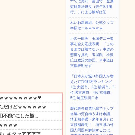
すでに売却 富山で「金属
盗対策法違反（去年9月施
行）」による検挙は初
れいわ新選組、公式グッズ
半額セールｗｗｗｗ
小沢一郎氏、玉城デニー知
事を全力応援表明 「この
ままでは勝てない」中道の
態度を批判 玉城氏「小沢
氏は政治の師匠」※中道は
支援表明せず
「日本人が減り外国人が増
えた｣市区町村ランキング
1位 大阪市、2位 横浜市、3
位 名古屋市、4位 京都市、
5位 埼玉県川口市
歴代最多得票記録でトップ
当選の河合ゆうすけ市議、
埼玉知事選（来年８月）に
立候補表明！「埼玉県の外
国人問題を解決するには、