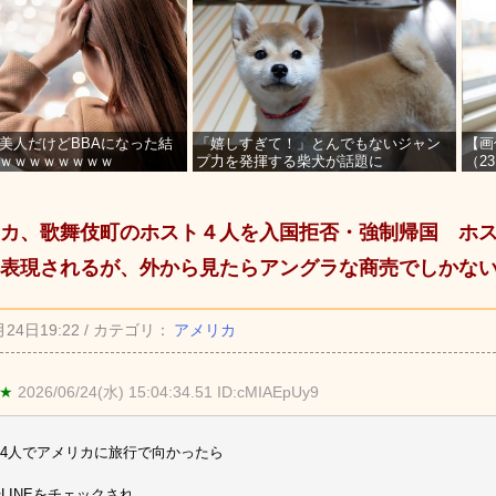
美人だけどBBAになった結
「嬉しすぎて！」とんでもないジャン
【画
ｗｗｗｗｗｗｗｗ
プ力を発揮する柴犬が話題に
（2
を募
カ、歌舞伎町のホスト４人を入国拒否・強制帰国 ホ
表現されるが、外から見たらアングラな商売でしかな
月24日19:22 / カテゴリ：
アメリカ
 ★
2026/06/24(水) 15:04:34.51 ID:cMIAEpUy9
4人でアメリカに旅行で向かったら
やLINEをチェックされ、