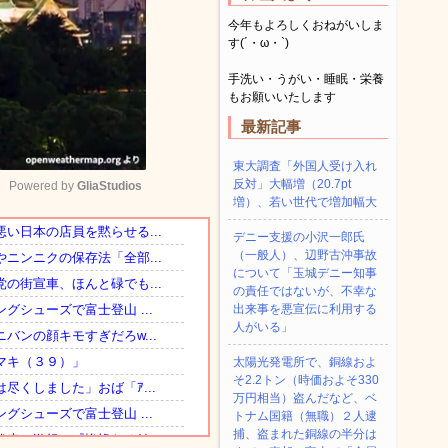
今年もよろしくおねがいしま
す(´・ω・`)
手洗い・うがい・睡眠・栄養
もお願いいたします
最新記事
東大調査「外国人受け入れ
反対」大幅増（20.7pt
Powered by 
GliaStudios
増）、若い世代で増加幅大
デニー支援の小沢一郎氏
Mute
（一般人）、辺野古沖事故
について「玉城デニー知事
の責任ではないが、不幸な
出来事を悪宣伝に利用する
人がいる」
太陽光発電所で、銅線およ
そ2.2トン（時価およそ330
万円相当）盗んだなど、ベ
トナム国籍（無職）２人逮
捕、盗まれた銅線の半分は