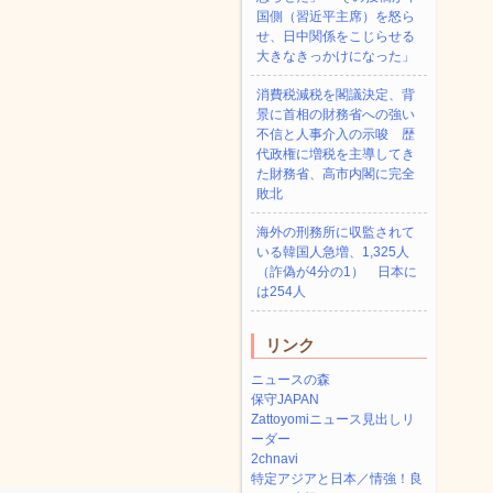
国側（習近平主席）を怒ら
せ、日中関係をこじらせる
大きなきっかけになった」
消費税減税を閣議決定、背
景に首相の財務省への強い
不信と人事介入の示唆 歴
代政権に増税を主導してき
た財務省、高市内閣に完全
敗北
海外の刑務所に収監されて
いる韓国人急増、1,325人
（詐偽が4分の1） 日本に
は254人
リンク
ニュースの森
保守JAPAN
Zattoyomiニュース見出しリ
ーダー
2chnavi
特定アジアと日本／情強！良