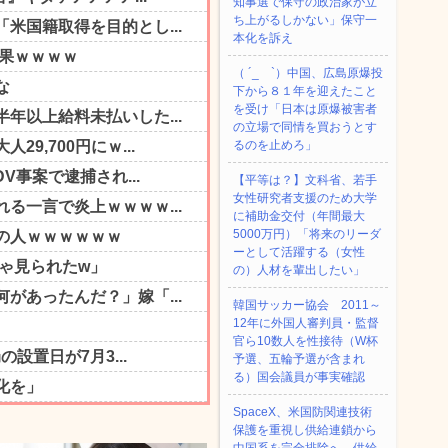
知事選で保守の政治家が立
ち上がるしかない」保守一
本化を訴え
（ ´_ゝ`）中国、広島原爆投
下から８１年を迎えたこと
を受け「日本は原爆被害者
の立場で同情を買おうとす
るのを止めろ」
【平等は？】文科省、若手
女性研究者支援のため大学
に補助金交付（年間最大
5000万円）「将来のリーダ
ーとして活躍する（女性
の）人材を輩出したい」
韓国サッカー協会 2011～
12年に外国人審判員・監督
官ら10数人を性接待（W杯
予選、五輪予選が含まれ
る）国会議員が事実確認
SpaceX、米国防関連技術
保護を重視し供給連鎖から