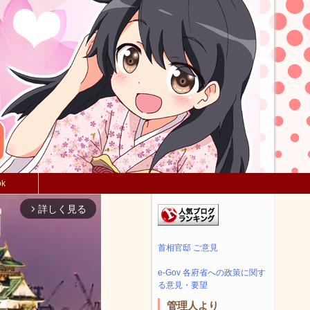
ok
詳しく見る
arrow_forward_ios
首相官邸 ご意見
e-Gov 各府省への政策に関す
る意見・要望
管理人より