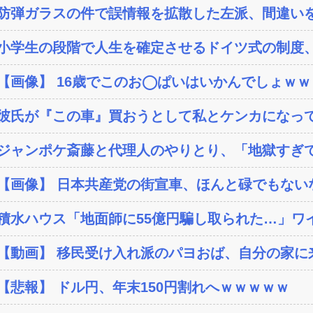
防弾ガラスの件で誤情報を拡散した左派、間違いを
小学生の段階で人生を確定させるドイツ式の制度、
【画像】 16歳でこのお◯ぱいはいかんでしょｗ
彼氏が『この車』買おうとして私とケンカになっ
ジャンポケ斎藤と代理人のやりとり、「地獄すぎて
【画像】 日本共産党の街宣車、ほんと碌でもない
積水ハウス「地面師に55億円騙し取られた…」ワイ
【動画】 移民受け入れ派のパヨおば、自分の家に来
【悲報】 ドル円、年末150円割れへｗｗｗｗｗ