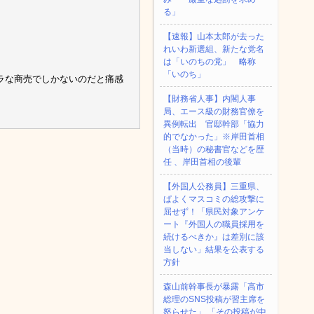
る」
【速報】山本太郎が去った
れいわ新選組、新たな党名
は「いのちの党」 略称
「いのち」
ラな商売でしかないのだと痛感
【財務省人事】内閣人事
局、エース級の財務官僚を
異例転出 官邸幹部「協力
的でなかった」※岸田首相
（当時）の秘書官などを歴
任 、岸田首相の後輩
【外国人公務員】三重県、
ぱよくマスコミの総攻撃に
屈せず！「県民対象アンケ
ート『外国人の職員採用を
続けるべきか』は差別に該
当しない」結果を公表する
方針
森山前幹事長が暴露「高市
総理のSNS投稿が習主席を
怒らせた」 「その投稿が中