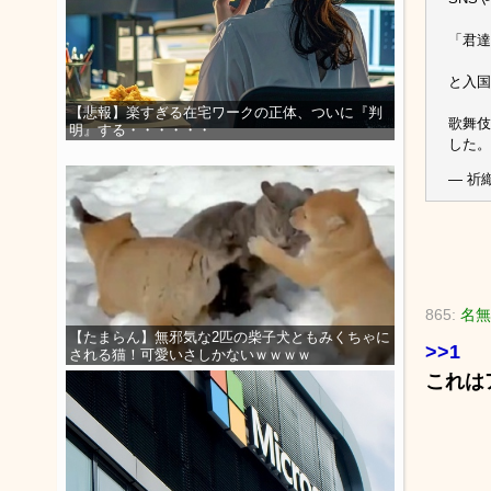
「君達
と入国
【悲報】楽すぎる在宅ワークの正体、ついに『判
歌舞伎
明』する・・・・・・
した。
— 祈織 -
865:
名無
【たまらん】無邪気な2匹の柴子犬ともみくちゃに
>>1
される猫！可愛いさしかないｗｗｗｗ
これは