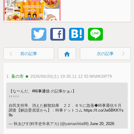
home
前の記事
次の記事
1:
蚤の市 ★
2026/06/20(土) 19:35:11.12 ID:9KWK3iP79
【なーんだ、
#時事通信
の記事かぁ♪】
↓↓↓↓↓
自民支持率、消えた解散効果 ２２．８％に急落◆時事通信６月
調査【解説委員室から】：時事ドットコム
https://t.co/Jw5BKKYs
9s
— 秋ゑびす(科学史年表アカ) (@yamashita99)
June 20, 2026