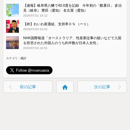
【速報】岐阜県八幡で40.0度を記録 今年初の「酷暑日」 多治
見（岐阜） 豊田（愛知） 名古屋（愛知）
2026/07/21 16:12
【終】れいわ新選組、支持率０％ （ー１）
2026/07/20 04:42
NHK国際報道「オーストラリア、性産業従事の疑いなどで入国
を拒否された外国人のうち約半数が日本人女性」
2026/07/19 16:51
カテゴリ：
統計
home
前の記事
次の記事