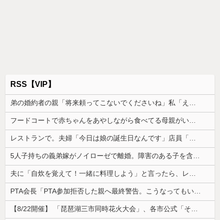
RSS【VIP】
弟の婚約者の親「将来頼ってこないでくださいね」私「え…そんなつもりありませんけど？」→突然の一言に場の空気が凍りつき…
フードコートで赤ちゃんをあやしながら食べてる母親がいたので、「赤ちゃん抱っこしますよ」と声掛けたら...
レストランで。夫婦「今日は娘の誕生日なんです」店員「少々お待ちください」→運ばれてきた"あるもの"に思わず涙がこぼれて…
5人子持ちの義弟嫁がノイローゼで離婚。障害のある子を含む3人の子どもを預かることになったのだが...
夫に「自炊を覚えて！一緒に料理しよう」と言ったら、レストランの予約をされた。自炊計画は完全に狂って…
PTA会長「PTA参加拒否した親へ最終警告。こうなってもいい？」
【8/22開催】 「琵琶湖三市同時花火大会」、各市公式「そんな花火大会は存在しない」→ 高価チケットを購入した人達がSNS阿鼻叫喚