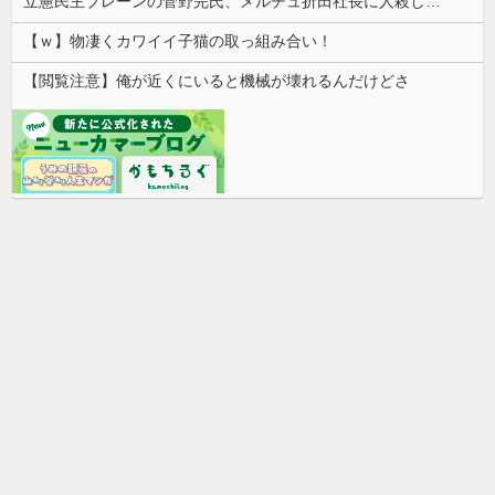
立憲民主ブレーンの菅野完氏、メルチュ折田社長に人殺しを連呼
【ｗ】物凄くカワイイ子猫の取っ組み合い！
【閲覧注意】俺が近くにいると機械が壊れるんだけどさ