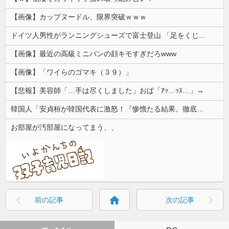
【画像】カップヌードル、限界突破ｗｗｗ
ドイツ人男性がランニングシューズで富士登山 「足をくじいて動けない」
【画像】最近の高級ミニバンの顔キモすぎだろwww
【画像】「ワイらのゴマキ（３９）」
【悲報】美容師「…手は尽くしました」おば「ｱｯ…ｯｽ…」→
韓国人「安貞桓が韓国代表に激怒！『惨憺たる結果、徹底的な刷新が必要だ』と監督や協会を痛烈批判」
お部屋が汚部屋になってまう、、
home
前の記事
次の記事