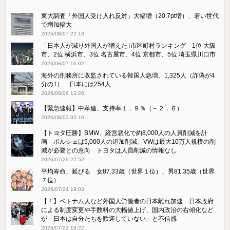
東大調査「外国人受け入れ反対」大幅増（20.7pt増）、若い世代
で増加幅大
2026/08/07 22:13
「日本人が減り外国人が増えた｣市区町村ランキング 1位 大阪
市、2位 横浜市、3位 名古屋市、4位 京都市、5位 埼玉県川口市
2026/08/07 16:02
海外の刑務所に収監されている韓国人急増、1,325人（詐偽が4
分の1） 日本には254人
2026/08/06 13:26
【緊急速報】中革連、支持率１．９％（－２．６）
2026/08/03 02:16
【トヨタ圧勝】BMW、経営悪化で約8,000人の人員削減を計
画 ポルシェは5,000人の追加削減、VWは最大10万人規模の削
減が必要との意向 トヨタは人員削減の情報なし
2026/07/29 22:52
平均寿命、延びる 女87.33歳（世界１位）、男81.35歳（世界
７位）
2026/07/24 19:03
【！】ベトナム人など外国人労働者の日本離れ加速 日本政府
による制度変更や手数料の大幅値上げ、国内政治の右傾化など
が「日本は自分たちを歓迎していない」と不信感
2026/07/22 19:22