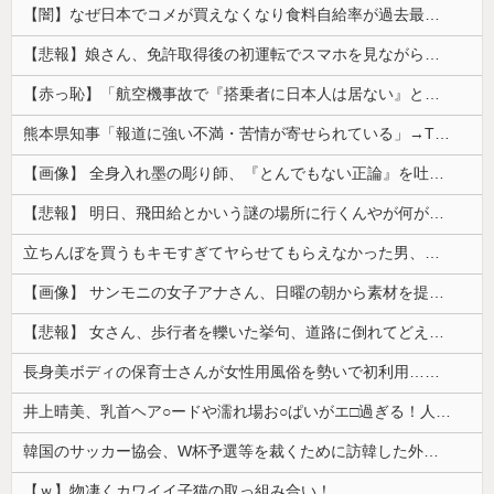
【闇】なぜ日本でコメが買えなくなり食料自給率が過去最低に並んだのか？
【悲報】娘さん、免許取得後の初運転でスマホを見ながら運転してしまう😱🦁 教習所で何を習ったんだwww🤣🦁
【赤っ恥】「航空機事故で『搭乗者に日本人は居ない』という発表は嫌い。人間として同じ価値だと思う」→ツッコミ殺到も「自分が気に入らないと思った」と...
熊本県知事「報道に強い不満・苦情が寄せられている」→TBSの報道特集がまさにそれな件
【画像】 全身入れ墨の彫り師、『とんでもない正論』を吐いて30万再生されてしまうｗｗｗｗｗｗｗ
【悲報】 明日、飛田給とかいう謎の場所に行くんやが何があるんや????・・・・・・・・・
立ちんぼを買うもキモすぎてヤらせてもらえなかった男、代わりの足コキでまさかの大量身寸米青ｗｗｗ
【画像】 サンモニの女子アナさん、日曜の朝から素材を提供してしまう
【悲報】 女さん、歩行者を轢いた挙句、道路に倒れてどえらいことになってしまうw w w w w w w
長身美ボディの保育士さんが女性用風俗を勢いで初利用…子供に絶対見せられないメスの顔でイキまくり。
井上晴美、乳首ヘア○ードや濡れ場お○ぱいがエ□過ぎる！人生最後のラスト写真集、最高！！
韓国のサッカー協会、W杯予選等を裁くために訪韓した外国人審判を「性接待」していた……大して強くもないチームが潤沢な予算を持ってりゃそうなるわな
【ｗ】物凄くカワイイ子猫の取っ組み合い！