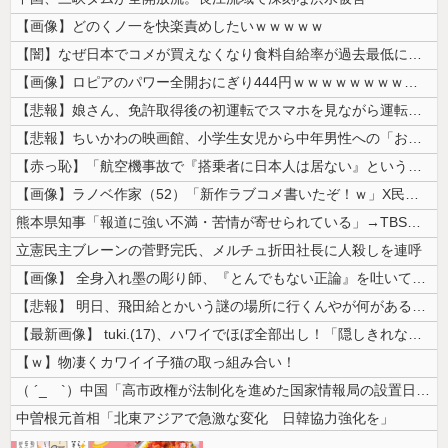
【画像】どのくノ一を快楽責めしたいｗｗｗｗｗ
【闇】なぜ日本でコメが買えなくなり食料自給率が過去最低に並んだのか？
【画像】ロピアのパワー全開おにぎり444円ｗｗｗｗｗｗｗｗｗｗｗｗ
【悲報】娘さん、免許取得後の初運転でスマホを見ながら運転してしまう😱...
【悲報】ちいかわの映画館、小学生女児から中年男性への「おねだり」事案が...
【赤っ恥】「航空機事故で『搭乗者に日本人は居ない』という発表は嫌い。人...
【画像】ラノベ作家（52）「新作ラブコメ書いたぞ！ｗ」X民「いい歳こい...
熊本県知事「報道に強い不満・苦情が寄せられている」→TBSの報道特集が...
立憲民主ブレーンの菅野完氏、メルチュ折田社長に人殺しを連呼
【画像】 全身入れ墨の彫り師、『とんでもない正論』を吐いて30万再生さ...
【悲報】 明日、飛田給とかいう謎の場所に行くんやが何があるんや????...
【最新画像】 tuki.(17)、ハワイでほぼ全部出し！「隠しきれない...
【ｗ】物凄くカワイイ子猫の取っ組み合い！
（ ´_ゝ`）中国「高市政権が法制化を進めた国家情報局の設置日が7月3...
中曽根元首相「北東アジアで急激な変化 日韓協力強化を」