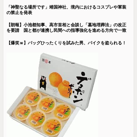
「神聖なる場所です」靖国神社、境内におけるコスプレや軍装
の禁止を発表
【朗報】小池都知事、高市首相と会談し「墓地埋葬法」の改正
を要請 国と都が連携し民間への指導強化を進める方向で一致
【爆笑ｗ】バッグひったくりを試みた男、バイクを盗られる！