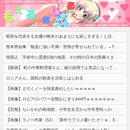
昭和を代表する女優の晩年があまりにも寂しすぎる！と話題に、自身の子供を餓死する寸前までネグレクトした挙句……
熊本県知事「報道に強い不満・苦情が寄せられている」→TBSの報道特集がまさにそれな件
韓国人「手術中に震度6強の地震、その時の日本の医療スタッフたちの姿をご覧ください」→「マジで鳥肌立った」「こういう姿は韓国も見習わないと」「あん...
【動画】 町の中華料理屋さん、娘の採用で人気店になってしまう
ロシアさん、国民の財産を没収しはじめる
【画像】どのくノ一を快楽責めしたいｗｗｗｗｗ
【画像】ロピアのパワー全開おにぎり444円ｗｗｗｗｗｗｗｗｗｗｗｗ
【悲報】ちいかわの映画館、小学生女児から中年男性への「おねだり」事案が発生するｗｗｗｗ
【画像】ラノベ作家（52）「新作ラブコメ書いたぞ！ｗ」X民「いい歳こいてラブコメ（笑）恥ずかしくないの？」←やめたれｗと話題に