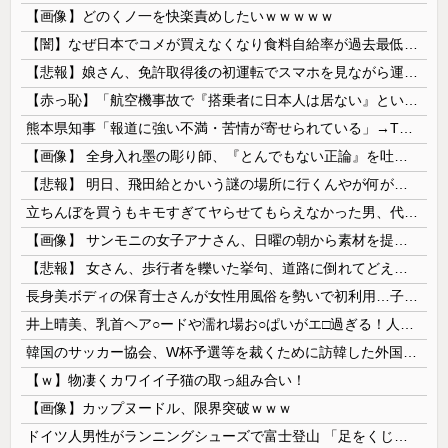
【画像】どのくノ一を快楽責めしたいｗｗｗｗｗ
【闇】なぜ日本でコメが買えなくなり食料自給率が過去最低に並んだのか？
【悲報】娘さん、免許取得後の初運転でスマホを見ながら運転してしまう😱🦁 教習所で何を習ったんだwww🤣🦁
【赤っ恥】「航空機事故で『搭乗者に日本人は居ない』という発表は嫌い。人間として同じ価値だと思う」→ツッコミ殺到も「自分が気に入らないと思った」と...
熊本県知事「報道に強い不満・苦情が寄せられている」→TBSの報道特集がまさにそれな件
【画像】 全身入れ墨の彫り師、『とんでもない正論』を吐いて30万再生されてしまうｗｗｗｗｗｗｗ
【悲報】 明日、飛田給とかいう謎の場所に行くんやが何があるんや????・・・・・・・・・
立ちんぼを買うもキモすぎてヤらせてもらえなかった男、代わりの足コキでまさかの大量身寸米青ｗｗｗ
【画像】 サンモニの女子アナさん、日曜の朝から素材を提供してしまう
【悲報】 女さん、歩行者を轢いた挙句、道路に倒れてどえらいことになってしまうw w w w w w w
長身美ボディの保育士さんが女性用風俗を勢いで初利用…子供に絶対見せられないメスの顔でイキまくり。
井上晴美、乳首ヘア○ードや濡れ場お○ぱいがエ□過ぎる！人生最後のラスト写真集、最高！！
韓国のサッカー協会、W杯予選等を裁くために訪韓した外国人審判を「性接待」していた……大して強くもないチームが潤沢な予算を持ってりゃそうなるわな
【ｗ】物凄くカワイイ子猫の取っ組み合い！
【画像】カップヌードル、限界突破ｗｗｗ
ドイツ人男性がランニングシューズで富士登山 「足をくじいて動けない」