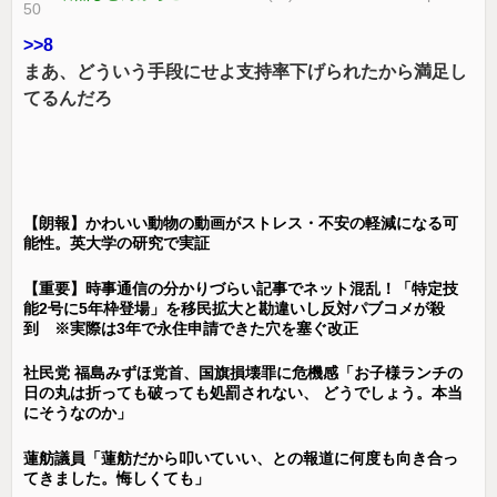
50
>>8
まあ、どういう手段にせよ支持率下げられたから満足し
てるんだろ
【朗報】かわいい動物の動画がストレス・不安の軽減になる可
能性。英大学の研究で実証
【重要】時事通信の分かりづらい記事でネット混乱！「特定技
能2号に5年枠登場」を移民拡大と勘違いし反対パブコメが殺
到 ※実際は3年で永住申請できた穴を塞ぐ改正
社民党 福島みずほ党首、国旗損壊罪に危機感「お子様ランチの
日の丸は折っても破っても処罰されない、 どうでしょう。本当
にそうなのか」
蓮舫議員「蓮舫だから叩いていい、との報道に何度も向き合っ
てきました。悔しくても」