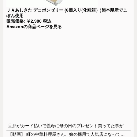
ＪＡあしきた デコポンゼリー (6個入り(化粧箱）)熊本県産でこ
ぽん使用
販売価格: ￥2,980 税込
Amazonの商品ページを見る
旦那がカード払いで義母に母の日のプレゼント買ってた事が発覚 私が実母に買ってるのを見て自分も買おうと思ったらしい → 家計がピンチだから小遣いからお願いできるか聞いたら…
【動画】 町の中華料理屋さん、娘の採用で人気店になってしまう