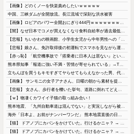
【画像】どのくノ一を快楽責めしたいｗｗｗｗｗ
中国、三峡ダムが全開放流。長江流域で深刻な洪水被害
【画像】ロピアのパワー全開おにぎり444円ｗｗｗｗｗｗｗｗｗｗｗｗ
【闇】なぜ日本でコメが買えなくなり食料自給率が過去最低に並んだのか？
【悲報】ちいかわの映画館、小学生女児から中年男性への「おねだり」事案が発生するｗｗｗｗ
【悲報】娘さん、免許取得後の初運転でスマホを見ながら運転してしまう😱🦁 教習所で何を習ったんだwww🤣🦁
【赤っ恥】「航空機事故で『搭乗者に日本人は居ない』という発表は嫌い。人間として同じ価値だと思う」→ツッコミ殺到も「自分が気に入らないと思った」と...
熊本県知事「報道に強い不満・苦情が寄せられている」→TBSの報道特集がまさにそれな件
立ちんぼを買うもキモすぎてヤらせてもらえなかった男、代わりの足コキでまさかの大量身寸米青ｗｗｗ
【画像】 サンモニの女子アナさん、日曜の朝から素材を提供してしまう
【悲報】 女さん、歩行者を轢いた挙句、道路に倒れてどえらいことになってしまうw w w w w w w
【ｗ】物凄くカワイイ子猫の取っ組み合い！
熊本地震、「九州自動車道は混んでない」と実況しながら被災地へ向かう有名アナなどに批判殺到 全国紙記者「最新の状況をいち早く伝えることは報道機関としての責務」「情報を取り上げることには大きな意義がある」
海外「日本よ、お前がナンバーワンだ」 熊本地震直後の日本の対応のスピードに世界が衝撃
【猫】 ドアノブにカバンをかけていた。行けるかニャ？ → 猫はこうなります…
【猫】 ドアノブにカバンをかけていた。行けるかニャ？ → 猫はこうなります…