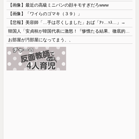
【画像】最近の高級ミニバンの顔キモすぎだろwww
【画像】「ワイらのゴマキ（３９）」
【悲報】美容師「…手は尽くしました」おば「ｱｯ…ｯｽ…」→
韓国人「安貞桓が韓国代表に激怒！『惨憺たる結果、徹底的な刷新が必要だ』と監督や協会を痛烈批判」
お部屋が汚部屋になってまう、、