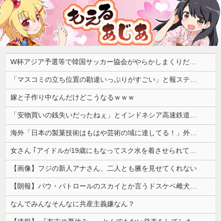
W杯アジア予選等で韓国サッカー協会がやらかしまくりだと発覚、「いきなり共同開催になったしな」と日韓共催の件に言及する声も……
「マスコミの立ち位置の勘違いっぷりがすごい」と報ステ大越キャスターの台詞に視聴者絶句、高市とトランプを同列視させようという思惑がひしひしと
嫁と子作り中なんだけどこうなるｗｗｗ
「安物買いの銭失いだったねぇ」とインドネシア高速鉄道の最終処分に日本側騒然、国家予算は使わないというと何が財源なんだ？
海外「日本の製菓技術はもはや芸術の域に達してる！」外国人が驚いた日本のお菓子の見た目とは・・・？【海外の反応】
女さん ｢アイドルが19歳にもなってスク水を着させられている！｣⇒結果ｗｗｗ
【画像】フジの新人アナさん、二人とも腋を見せてくれない
【朗報】パウ・パトロールのスカイとか言うドスケベ雌犬🐶ｗｗｗｗｗｗｗｗｗｗｗｗ
なんでみんなそんなに共産主義嫌なん？