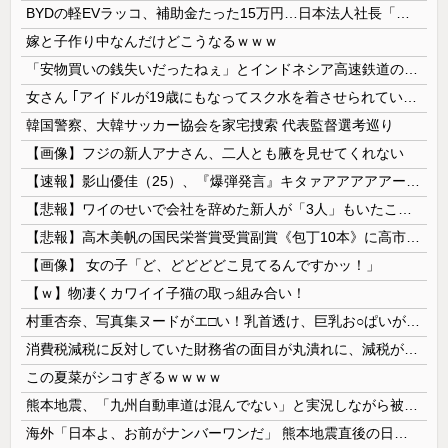
BYDの軽EVラッコ、補助金たった15万円…日本法人社長「何をすれば評価が上がるのか開示して」
嫁と子作り中なんだけどこうなるｗｗｗ
「安物買いの銭失いだったねぇ」とインドネシア高速鉄道の最終処分に日本側騒然、国家予算は使わないというと何が財源なんだ？
女さん ｢アイドルが19歳にもなってスク水を着させられている！｣⇒結果ｗｗｗ
韓国警察、大韓サッカー協会を家宅捜索 代表監督選考巡り
【画像】フジの新人アナさん、二人とも腋を見せてくれない
【速報】影山優佳（25）、『爆弾発言』キタァアアアアアーーーーー！！
【悲報】ワイのせいで会社を辞めた新人が「3人」もいたことが発覚ｗｗｗｗｗ
【悲報】高木美帆の国民栄誉賞受賞副賞《包丁10本》に高市総理の名前も刻印ｗｗｗｗｗｗｗｗｗ
【画像】 女の子「ど、どどどどこ見てるんですかッ！」
【ｗ】物凄くカワイイ子猫の取っ組み合い！
村重杏奈、写真集ヌードがエ□い！乳首透け、巨乳お○ぱいが最高過ぎる！
消費税減税に反対していた財務省の面目が丸潰れに、減税が決まった途端に市場が動き出したが……
この夏菜がシコすぎるｗｗｗｗ
熊本地震、「九州自動車道は混んでない」と実況しながら被災地へ向かう有名アナなどに批判殺到 全国紙記者「最新の状況をいち早く伝えることは報道機関としての責務」「情報を取り上げることには大きな意義がある」
海外「日本よ、お前がナンバーワンだ」 熊本地震直後の日本の対応のスピードに世界が衝撃