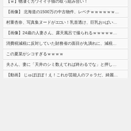
【ｗ】物凄くカワイイ子猫の取っ組み合い！
【画像】 北海道の1500万の中古物件、レベチｗｗｗｗｗｗｗｗｗｗｗｗｗｗｗｗｗｗｗｗ
村重杏奈、写真集ヌードがエ□い！乳首透け、巨乳お○ぱいが最高過ぎる！
【画像】24歳の人妻さん、露天風呂で撮られるｗｗｗｗｗｗｗｗｗｗｗｗｗｗｗｗｗ
消費税減税に反対していた財務省の面目が丸潰れに、減税が決まった途端に市場が動き出したが……
この夏菜がシコすぎるｗｗｗｗ
夫さん、妻に「天井のシミ数えてれば終わるでな」と押し倒されて性行為 → 凄いことになるｗｗｗｗｗ
【動画】 じゅぼぼぼ！え！これが芸能人のフｏラだ、綺麗な顔とお口でこんなことしているだ 笑
韓国人「日本ではビールジョッキをほとんど洗わずに、次の客に出すんだ！ これが証拠の映像だ!!」……あー、なるほどですねー。韓国には「アレ」がないんだ？
【画像】カップヌードル、限界突破ｗｗｗ
ドイツ人男性がランニングシューズで富士登山 「足をくじいて動けない」
【画像】最近の高級ミニバンの顔キモすぎだろwww
【画像】「ワイらのゴマキ（３９）」