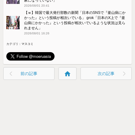
家になっていない」
2026/08/01 20:41
【ｗ】韓国で最大発行部数の新聞「日本のSNSで『釜山病にか
かった』という投稿が相次いでいる」 grok「日本のX上で『釜
山病にかかった』という投稿が相次いでいるような状況は見ら
れません」
2026/08/01 16:26
カテゴリ：
マスコミ
home
前の記事
次の記事