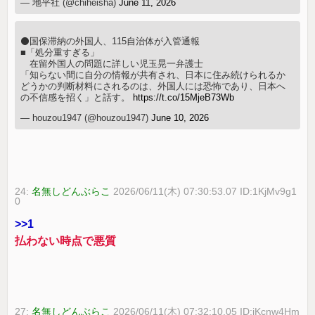
— 地平社 (@chiheisha)
June 11, 2026
⚫️国保滞納の外国人、115自治体が入管通報
■「処分重すぎる」
在留外国人の問題に詳しい児玉晃一弁護士
「知らない間に自分の情報が共有され、日本に住み続けられるか
どうかの判断材料にされるのは、外国人には恐怖であり、日本へ
の不信感を招く」と話す。
https://t.co/15MjeB73Wb
— houzou1947 (@houzou1947)
June 10, 2026
24:
名無しどんぶらこ
2026/06/11(木) 07:30:53.07 ID:1KjMv9g1
0
>>1
払わない時点で悪質
27:
名無しどんぶらこ
2026/06/11(木) 07:32:10.05 ID:jKcnw4Hm