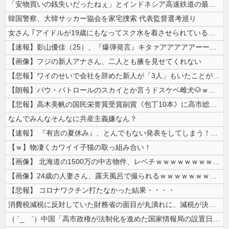
「安物買いの銭失いだったねぇ」とインドネシア高速鉄道の最終処分に日本側...
韓国警察、大韓サッカー協会を家宅捜索 代表監督選考巡り
女さん ｢アイドルが19歳にもなってスク水を着させられている！｣⇒結果...
【速報】影山優佳（25）、『爆弾発言』キタァアアアアアーーーーー！！
【画像】フジの新人アナさん、二人とも腋を見せてくれない
【悲報】ワイのせいで会社を辞めた新人が「3人」もいたことが発覚ｗｗｗｗ...
【朗報】パウ・パトロールのスカイとか言うドスケベ雌犬🐶ｗｗｗｗｗｗｗ...
【悲報】高木美帆の国民栄誉賞受賞副賞《包丁10本》に高市総理の名前も刻...
なんでみんなそんなに共産主義嫌なん？
【速報】 『有吉の夏休み』、とんでもない発表をしてしまう！！！！！
【ｗ】物凄くカワイイ子猫の取っ組み合い！
【画像】 北海道の1500万の中古物件、レベチｗｗｗｗｗｗｗｗｗｗｗｗ...
【画像】24歳の人妻さん、露天風呂で撮られるｗｗｗｗｗｗｗｗｗｗｗｗ...
【悲報】 コロナワクチン打たなかった結果・・・・
消費税減税に反対していた財務省の面目が丸潰れに、減税が決まった途端に市...
（ ´_ゝ`）中国「高市政権が法制化を進めた国家情報局の設置日が7月3...