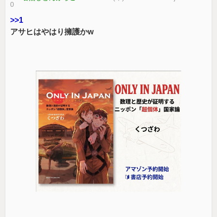
0
>>1
アサヒはやはり擁護かw