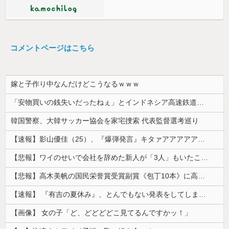
コメントページはこちら
嫁と子作り中なんだけどこうなるｗｗｗ
「安物買いの銭失いだったねぇ」とインドネシア高速鉄道の最終処分に日本側騒然、国家予算は使わないというと何が財源なんだ？
韓国警察、大韓サッカー協会を家宅捜索 代表監督選考巡り
【速報】影山優佳（25）、『爆弾発言』キタァアアアアアーーーーー！！
【悲報】ワイのせいで会社を辞めた新人が「3人」もいたことが発覚ｗｗｗｗｗ
【悲報】高木美帆の国民栄誉賞受賞副賞《包丁10本》に高市総理の名前も刻印ｗｗｗｗｗｗｗｗｗ
【速報】 『有吉の夏休み』、とんでもない発表をしてしまう！！！！！
【画像】 女の子「ど、どどどどこ見てるんですかッ！」