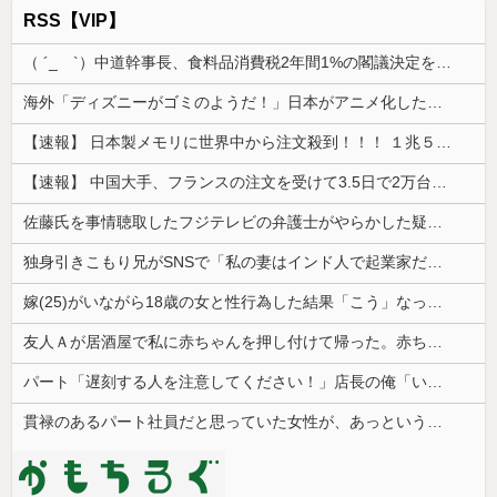
RSS【VIP】
（ ´_ゝ`）中道幹事長、食料品消費税2年間1%の閣議決定を批判 → 記者「中道改革連合は食料品消費税ゼロを公約に掲げていたが？」→ 階猛氏「
海外「ディズニーがゴミのようだ！」日本がアニメ化した米人気SF作品に絶賛の声が殺到中
【速報】 日本製メモリに世界中から注文殺到！！！ １兆５０００億円で工場増築へ
【速報】 中国大手、フランスの注文を受けて3.5日で2万台のエアコンを製造し出荷完了「毎度アル♡」
佐藤氏を事情聴取したフジテレビの弁護士がやらかした疑惑が浮上、「これが事実なら全部が怪しすぎるぞ」と前科に衝撃を受ける人が続出
独身引きこもり兄がSNSで「私の妻はインド人で起業家だが“日本人女性は男に甘えている”と言っています。日本に女性差別はありません」って発信したら...
嫁(25)がいながら18歳の女と性行為した結果「こう」なった・・・
友人Ａが居酒屋で私に赤ちゃんを押し付けて帰った。赤ちゃんは泣き止まないし、苦情もきて...
パート「遅刻する人を注意してください！」店長の俺「いや、事情があって…」→周囲との温度差に困惑して…
貫禄のあるパート社員だと思っていた女性が、あっという間に昇格。自分との違いを痛感することになり…