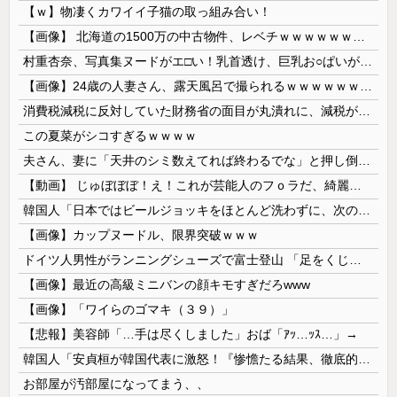
【ｗ】物凄くカワイイ子猫の取っ組み合い！
【画像】 北海道の1500万の中古物件、レベチｗｗｗｗｗｗｗｗｗｗｗｗｗｗｗｗｗｗｗｗ
村重杏奈、写真集ヌードがエ□い！乳首透け、巨乳お○ぱいが最高過ぎる！
【画像】24歳の人妻さん、露天風呂で撮られるｗｗｗｗｗｗｗｗｗｗｗｗｗｗｗｗｗ
消費税減税に反対していた財務省の面目が丸潰れに、減税が決まった途端に市場が動き出したが……
この夏菜がシコすぎるｗｗｗｗ
夫さん、妻に「天井のシミ数えてれば終わるでな」と押し倒されて性行為 → 凄いことになるｗｗｗｗｗ
【動画】 じゅぼぼぼ！え！これが芸能人のフｏラだ、綺麗な顔とお口でこんなことしているだ 笑
韓国人「日本ではビールジョッキをほとんど洗わずに、次の客に出すんだ！ これが証拠の映像だ!!」……あー、なるほどですねー。韓国には「アレ」がないんだ？
【画像】カップヌードル、限界突破ｗｗｗ
ドイツ人男性がランニングシューズで富士登山 「足をくじいて動けない」
【画像】最近の高級ミニバンの顔キモすぎだろwww
【画像】「ワイらのゴマキ（３９）」
【悲報】美容師「…手は尽くしました」おば「ｱｯ…ｯｽ…」→
韓国人「安貞桓が韓国代表に激怒！『惨憺たる結果、徹底的な刷新が必要だ』と監督や協会を痛烈批判」
お部屋が汚部屋になってまう、、