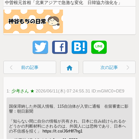
中曽根元首相「北東アジアで急激な変化 日韓協力強化を」
home
前の記事
次の記事
1:
少考さん ★
2026/06/11(木) 07:24:55.31 ID:mGMC0+DE9
国保滞納した外国人情報、115自治体が入管に通報 在留審査に影
響：朝日新聞
「知らない間に自分の情報が共有され、日本に住み続けられるか
どうかの判断材料にされるのは、外国人には恐怖であり、日本へ
の不信感を招く」
https://t.co/J6rHlf7hg1