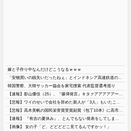
嫁と子作り中なんだけどこうなるｗｗｗ
「安物買いの銭失いだったねぇ」とインドネシア高速鉄道の最終処分に日本側騒然、国家予算は使わないというと何が財源なんだ？
韓国警察、大韓サッカー協会を家宅捜索 代表監督選考巡り
【速報】影山優佳（25）、『爆弾発言』キタァアアアアアーーーーー！！
【悲報】ワイのせいで会社を辞めた新人が「3人」もいたことが発覚ｗｗｗｗｗ
【悲報】高木美帆の国民栄誉賞受賞副賞《包丁10本》に高市総理の名前も刻印ｗｗｗｗｗｗｗｗｗ
【速報】 『有吉の夏休み』、とんでもない発表をしてしまう！！！！！
【画像】 女の子「ど、どどどどこ見てるんですかッ！」