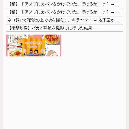
【猫】 ドアノブにカバンをかけていた。行けるかニャ？ → 猫はこうなります…
【猫】 ドアノブにカバンをかけていた。行けるかニャ？ → 猫はこうなります…
ネコ飼いが階段の上で袋を揺らす。キラ〜ン！ → 地下室からヤツが現れる…
【衝撃映像】バカが津波を撮影しに行った結果…