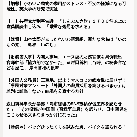
【朗報】かわいい動物の動画がストレス・不安の軽減になる可
能性。英大学の研究で実証
【！】共産党が刑事告訴 「しんぶん赤旗」１７００件以上の
虚偽購読申し込み 「厳重な処罰を求める」
【速報】山本太郎が去ったれいわ新選組、新たな党名は「いの
ちの党」 略称「いのち」
【財務省人事】内閣人事局、エース級の財務官僚を異例転出
官邸幹部「協力的でなかった」※岸田首相（当時）の秘書官な
どを歴任 、岸田首相の後輩
【外国人公務員】三重県、ぱよくマスコミの総攻撃に屈せず！
「県民対象アンケート『外国人の職員採用を続けるべきか』は
差別に該当しない」結果を公表する方針
森山前幹事長が暴露「高市総理のSNS投稿が習主席を怒らせ
た」 「その投稿が中国側（習近平主席）を怒らせ、日中関係を
こじらせる大きなきっかけになった」
【爆笑ｗ】バッグひったくりを試みた男、バイクを盗られる！