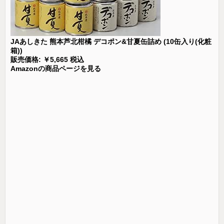
JAあしきた 熊本芦北柑橘 デコポン&甘夏缶詰め (10缶入り(化粧
箱))
販売価格: ￥5,665 税込
Amazonの商品ページを見る