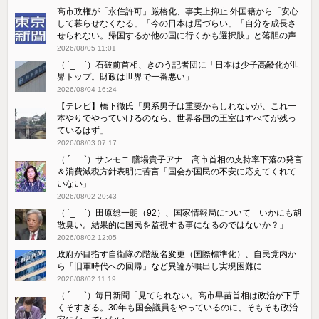
高市政権が「永住許可」厳格化、事実上抑止 外国籍から「安心
して暮らせなくなる」「今の日本は居づらい」「自分を成長さ
せられない。帰国するか他の国に行くかも選択肢」と落胆の声
2026/08/05 11:01
（ ´_ゝ`）石破前首相、きのう記者団に「日本は少子高齢化が世
界トップ。財政は世界で一番悪い」
2026/08/04 16:24
【テレビ】橋下徹氏「男系男子は重要かもしれないが、これ一
本やりでやっていけるのなら、世界各国の王室はすべてが残っ
ているはず」
2026/08/03 07:17
（ ´_ゝ`）サンモニ 膳場貴子アナ 高市首相の支持率下落の発言
＆消費減税方針表明に苦言「国会が国民の不安に応えてくれて
いない」
2026/08/02 20:43
（ ´_ゝ`）田原総一朗（92）、国家情報局について「いかにも胡
散臭い。結果的に国民を監視する事になるのではないか？」
2026/08/02 12:05
政府が目指す自衛隊の階級名変更（国際標準化）、自民党内か
ら「旧軍時代への回帰」など異論が噴出し実現困難に
2026/08/02 11:19
（ ´_ゝ`）毎日新聞「見てられない。高市早苗首相は政治が下手
くそすぎる。30年も国会議員をやっているのに、そもそも政治