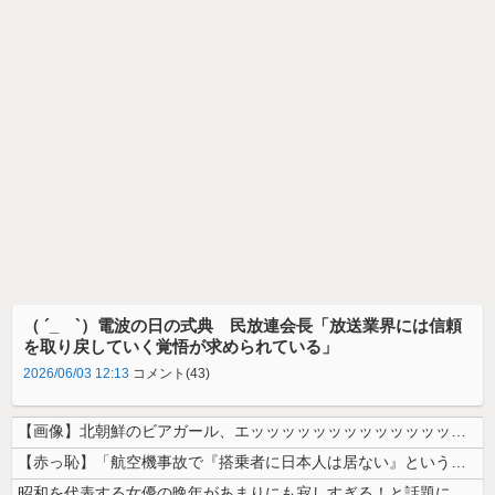
（ ´_ゝ`）電波の日の式典 民放連会長「放送業界には信頼
を取り戻していく覚悟が求められている」
2026/06/03 12:13
コメント(43)
【画像】北朝鮮のビアガール、エッッッッッッッッッッッッッッッッッ！
【赤っ恥】「航空機事故で『搭乗者に日本人は居ない』という発表は嫌い。人...
昭和を代表する女優の晩年があまりにも寂しすぎる！と話題に、自身の子供を...