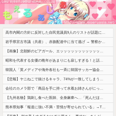
高市内閣の方針に反対した自民党議員9人のリストが話題に、「岩屋はどこへ行った？」との指摘もあるが……
岩手県宮古市議（共産）、赤旗配達中に当て逃げ → 警察から連絡が来て宮古署を訪れ事情聴取
【画像】北朝鮮のビアガール、エッッッッッッッッッッッッッッッッッ！
昭和を代表する女優の晩年があまりにも寂しすぎる！と話題に、自身の子供を餓死する寸前までネグレクトした挙句……
韓国人「英メディアや海外各社も一斉に韓国サッカー協会を巡る過去の不祥事を報道！」→「国際的な信用失墜の危機‥」
【悲報】ヤニねこで抜けるキャラ、74%が一致してしまうｗｗｗｗｗ
会社のカメラ部で「商品を手に持って水着お姉さんがにっこり」を撮影、だがお姉さんは素人アルバイトで親バレした結果……
【九州名物】鶏刺し食べた医師、全身麻痺へ…「死んだほうが良かったと思っていた」
熊本県知事「報道に強い不満・苦情が寄せられている」→TBSの報道特集がまさにそれな件