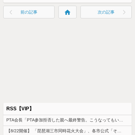
home
前の記事
次の記事
RSS【VIP】
PTA会長「PTA参加拒否した親へ最終警告。こうなってもいい？」
【8/22開催】 「琵琶湖三市同時花火大会」、各市公式「そんな花火大会は存在しない」→ 高価チケットを購入した人達がSNS阿鼻叫喚