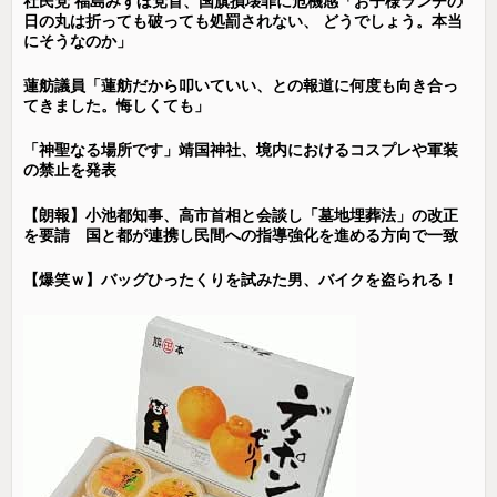
社民党 福島みずほ党首、国旗損壊罪に危機感「お子様ランチの
日の丸は折っても破っても処罰されない、 どうでしょう。本当
にそうなのか」
蓮舫議員「蓮舫だから叩いていい、との報道に何度も向き合っ
てきました。悔しくても」
「神聖なる場所です」靖国神社、境内におけるコスプレや軍装
の禁止を発表
【朗報】小池都知事、高市首相と会談し「墓地埋葬法」の改正
を要請 国と都が連携し民間への指導強化を進める方向で一致
【爆笑ｗ】バッグひったくりを試みた男、バイクを盗られる！