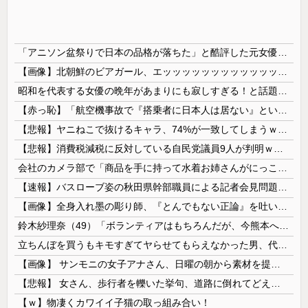
「アニソン盆祭りで日本の品格が落ちた」と酷評した元女優、「あんたが品格を語るのかよ！」と総ツッコミを食らってしまい……
【画像】北朝鮮のビアガール、エッッッッッッッッッッッッッッッッッ！
昭和を代表する女優の晩年があまりにも寂しすぎる！と話題に、自身の子供を餓死する寸前までネグレクトした挙句……
【赤っ恥】「航空機事故で『搭乗者に日本人は居ない』という発表は嫌い。人間として同じ価値だと思う」→ツッコミ殺到も「自分が気に入らないと思った」と...
【悲報】ヤニねこで抜けるキャラ、74%が一致してしまうｗｗｗｗｗ
【悲報】消費税減税に反対している自民党議員9人が判明ｗｗｗｗｗｗ
会社のカメラ部で「商品を手に持って水着お姉さんがにっこり」を撮影、だがお姉さんは素人アルバイトで親バレした結果……
【速報】バスローブ姿の秋田県幹部職員による記者会見問題、ラブホテルからの参加だと特定「体調が優れなかったため...」とは何だったのか
【画像】全身入れ墨の彫り師、『とんでもない正論』を吐いて30万再生されてしまうｗｗｗｗｗｗｗ
鈴木紗理奈（49）「ボランティアはもちろんだが、今熊本へ旅行に行くことも支援になる」
立ちんぼを買うもキモすぎてヤらせてもらえなかった男、代わりの足コキでまさかの大量身寸米青ｗｗｗ
【画像】 サンモニの女子アナさん、日曜の朝から素材を提供してしまう
【悲報】 女さん、歩行者を轢いた挙句、道路に倒れてどえらいことになってしまうw w w w w w w
【ｗ】物凄くカワイイ子猫の取っ組み合い！