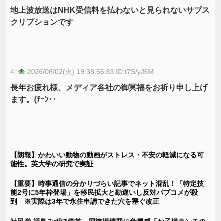
地上波放送はNHK受信料を払わないと見られないサブス
クリプションです
4:
🐙
2026/06/02(火) 19:38:56.83 ID:t7S/yJ6M
長年お疲れ様、メディア各社の御冥福をお祈り申し上げ
ます。(ﾁｰﾝ･･
【朗報】かわいい動物の動画がストレス・不安の軽減になる可
能性。英大学の研究で実証
【重要】時事通信の分かりづらい記事でネット混乱！「特定技
能2号に5年枠登場」を移民拡大と勘違いし反対パブコメが殺
到 ※実際は3年で永住申請できた穴を塞ぐ改正