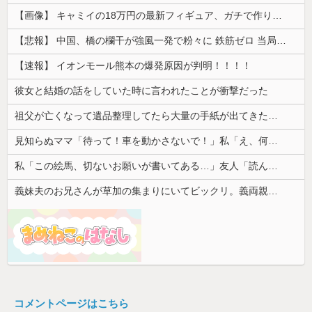
【画像】 キャミイの18万円の最新フィギュア、ガチで作り込みがエグすぎる
【悲報】 中国、橋の欄干が強風一発で粉々に 鉄筋ゼロ 当局「接着剤でくっつけただけ」「正常で、品質問題はない」
【速報】 イオンモール熊本の爆発原因が判明！！！！
彼女と結婚の話をしていた時に言われたことが衝撃だった
祖父が亡くなって遺品整理してたら大量の手紙が出てきた。全部同じ女性で祖父と恋愛関係だったっぽい
見知らぬママ「待って！車を動かさないで！」私「え、何があったの！？」→慌てて降りると園長先生が激怒していて…
私「この絵馬、切ないお願いが書いてある…」友人「読んでみて」→有名神社で見つけた願い事の内容に、思わず神様も困るだろうと思ってしまい…
義妹夫のお兄さんが草加の集まりにいてビックリ。義両親は新興宗教大嫌いな人たちなのに...
コメントページはこちら