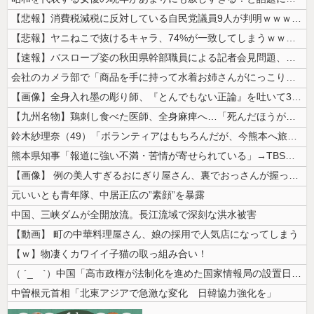
【悲報】消費税減税に反対している自民党議員9人が判明ｗｗｗｗｗｗ
【悲報】ヤニねこで抜けるキャラ、74%が一致してしまうｗｗｗｗｗ
【速報】バスローブ姿の秋田県幹部職員による記者会見問題、ラブホテルから...
会社のカメラ部で「商品を手に持って水着お姉さんがにっこり」を撮影、だが...
【画像】全身入れ墨の彫り師、『とんでもない正論』を吐いて30万再生され...
【九州名物】鶏刺し食べた医師、全身麻痺へ…「死んだほうが良かったと思っ...
鈴木紗理奈（49）「ボランティアはもちろんだが、今熊本へ旅行に行くこと...
熊本県知事「報道に強い不満・苦情が寄せられている」→TBSの報道特集が...
【画像】 例の美人すぎるおにぎり屋さん、裏でおっさんが握っていたｗｗｗ...
元いいとも青年隊、中居正広の”素顔”を暴露
中国、三峡ダムが全開放流。長江流域で深刻な洪水被害
【動画】 町の中華料理屋さん、娘の採用で人気店になってしまう
【ｗ】物凄くカワイイ子猫の取っ組み合い！
（ ´_ゝ`）中国「高市政権が法制化を進めた国家情報局の設置日が7月3...
中曽根元首相「北東アジアで急激な変化 日韓協力強化を」