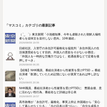
「マスコミ」カテゴリの最新記事
（ ´_ゝ`）東京新聞「小池都知事、今年も虐殺された朝鮮人犠牲
者らを追悼文を送付しない意向。10年連続」
2026/08/08 19:55
日経社説、入管庁の永住許可厳格化を猛批判「永住外国人の生
活保護受給をなくす目的、外国人の意欲をそがないか懸念」
「外国人を一時的な労働力ではなく、処遇改善などで定着を後
押しすべき」
2026/08/08 06:35
【続報】NHK職員、番組出演者から性被害を受けPTSD → 番組
出演者「飲酒していたため記憶にないが真実であれば申し訳な
い」
2026/08/05 20:36
NHK職員、番組出演者から性被害を受けPTSDに 懇親会後、意
に沿わない性行為、番組名など詳細は非公表
2026/08/05 16:57
高市政権が「永住許可」厳格化、事実上抑止 外国籍から「安心
して暮らせなくなる」「今の日本は居づらい」「自分を成長さ