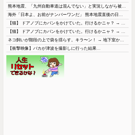
熊本地震、「九州自動車道は混んでない」と実況しながら被災地へ向かう有名アナなどに批判殺到 全国紙記者「最新の状況をいち早く伝えることは報道機関としての責務」「情報を取り上げることには大きな意義がある」
海外「日本よ、お前がナンバーワンだ」 熊本地震直後の日本の対応のスピードに世界が衝撃
【猫】 ドアノブにカバンをかけていた。行けるかニャ？ → 猫はこうなります…
【猫】 ドアノブにカバンをかけていた。行けるかニャ？ → 猫はこうなります…
ネコ飼いが階段の上で袋を揺らす。キラ〜ン！ → 地下室からヤツが現れる…
【衝撃映像】バカが津波を撮影しに行った結果…