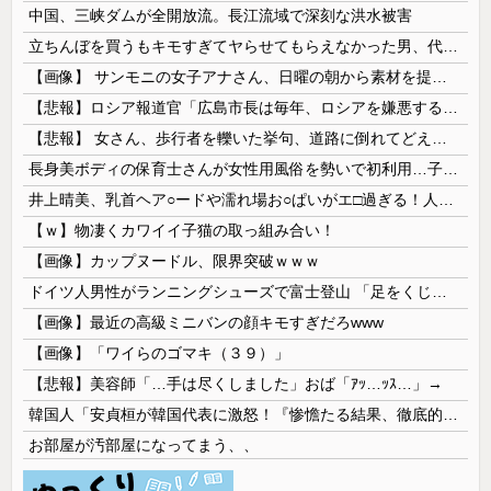
中国、三峡ダムが全開放流。長江流域で深刻な洪水被害
立ちんぼを買うもキモすぎてヤらせてもらえなかった男、代わりの足コキでまさかの大量身寸米青ｗｗｗ
【画像】 サンモニの女子アナさん、日曜の朝から素材を提供してしまう
【悲報】ロシア報道官「広島市長は毎年、ロシアを嫌悪する『偽りの呪文』を繰り返し、日本人をゾンビ化させている」と主張
【悲報】 女さん、歩行者を轢いた挙句、道路に倒れてどえらいことになってしまうw w w w w w w
長身美ボディの保育士さんが女性用風俗を勢いで初利用…子供に絶対見せられないメスの顔でイキまくり。
井上晴美、乳首ヘア○ードや濡れ場お○ぱいがエ□過ぎる！人生最後のラスト写真集、最高！！
【ｗ】物凄くカワイイ子猫の取っ組み合い！
【画像】カップヌードル、限界突破ｗｗｗ
ドイツ人男性がランニングシューズで富士登山 「足をくじいて動けない」
【画像】最近の高級ミニバンの顔キモすぎだろwww
【画像】「ワイらのゴマキ（３９）」
【悲報】美容師「…手は尽くしました」おば「ｱｯ…ｯｽ…」→
韓国人「安貞桓が韓国代表に激怒！『惨憺たる結果、徹底的な刷新が必要だ』と監督や協会を痛烈批判」
お部屋が汚部屋になってまう、、