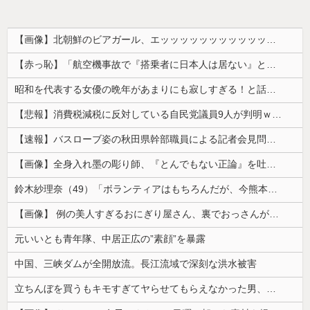
【画像】北朝鮮のビアガール、エッッッッッッッッッッッッッッッッッ！
【赤っ恥】「航空機事故で『搭乗者に日本人は居ない』という発表は嫌い。人間として同じ価値だと思う」→ツッコミ殺到も「自分が気に入らないと思った」と...
昭和を代表する女優の晩年があまりにも寂しすぎる！と話題に、自身の子供を餓死する寸前までネグレクトした挙句……
【悲報】消費税減税に反対している自民党議員9人が判明ｗｗｗｗｗｗ
【速報】バスローブ姿の秋田県幹部職員による記者会見問題、ラブホテルからの参加だと特定「体調が優れなかったため...」とは何だったのか
【画像】全身入れ墨の彫り師、『とんでもない正論』を吐いて30万再生されてしまうｗｗｗｗｗｗｗ
鈴木紗理奈（49）「ボランティアはもちろんだが、今熊本へ旅行に行くことも支援になる」
【画像】 例の美人すぎるおにぎり屋さん、裏でおっさんが握っていたｗｗｗｗｗｗｗｗｗｗｗｗｗｗｗｗｗ
元いいとも青年隊、中居正広の”素顔”を暴露
中国、三峡ダムが全開放流。長江流域で深刻な洪水被害
立ちんぼを買うもキモすぎてヤらせてもらえなかった男、代わりの足コキでまさかの大量身寸米青ｗｗｗ