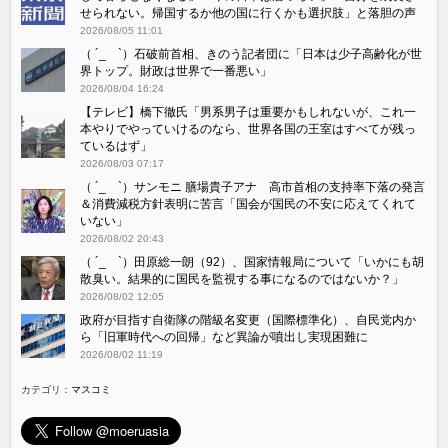
せられない。帰国するか他の国に行くかも選択肢」と落胆の声
2026/08/05 11:01
（ ´_ゝ`）石破前首相、きのう記者団に「日本は少子高齢化が世
界トップ。財政は世界で一番悪い」
2026/08/04 16:24
【テレビ】橋下徹氏「男系男子は重要かもしれないが、これ一
本やりでやっていけるのなら、世界各国の王室はすべてが残っ
ているはず」
2026/08/03 07:17
（ ´_ゝ`）サンモニ 膳場貴子アナ 高市首相の支持率下落の発言
＆消費減税方針表明に苦言「国会が国民の不安に応えてくれて
いない」
2026/08/02 20:43
（ ´_ゝ`）田原総一朗（92）、国家情報局について「いかにも胡
散臭い。結果的に国民を監視する事になるのではないか？」
2026/08/02 12:05
政府が目指す自衛隊の階級名変更（国際標準化）、自民党内か
ら「旧軍時代への回帰」など異論が噴出し実現困難に
2026/08/02 11:19
カテゴリ：
マスコミ