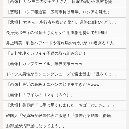
【画像】 サンモニの女子アナさん、日曜の朝から素材を提供してしまう
【悲報】ロシア報道官「広島市長は毎年、ロシアを嫌悪する『偽りの呪文』を繰り返し、日本人をゾンビ化させている」と主張
【悲報】 女さん、歩行者を轢いた挙句、道路に倒れてどえらいことになってしまうw w w w w w w
長身美ボディの保育士さんが女性用風俗を勢いで初利用…子供に絶対見せられないメスの顔でイキまくり。
井上晴美、乳首ヘア○ードや濡れ場お○ぱいがエ□過ぎる！人生最後のラスト写真集、最高！！
【ｗ】物凄くカワイイ子猫の取っ組み合い！
【画像】カップヌードル、限界突破ｗｗｗ
ドイツ人男性がランニングシューズで富士登山 「足をくじいて動けない」
【画像】最近の高級ミニバンの顔キモすぎだろwww
【画像】「ワイらのゴマキ（３９）」
【悲報】美容師「…手は尽くしました」おば「ｱｯ…ｯｽ…」→
韓国人「安貞桓が韓国代表に激怒！『惨憺たる結果、徹底的な刷新が必要だ』と監督や協会を痛烈批判」
お部屋が汚部屋になってまう、、