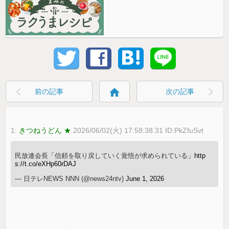
home
前の記事
次の記事
1:
きつねうどん ★
2026/06/02(火) 17:58:38.31 ID:PkZfuSvt
民放連会長「信頼を取り戻していく覚悟が求められている」
http
s://t.co/eXHp60rDAJ
— 日テレNEWS NNN (@news24ntv)
June 1, 2026