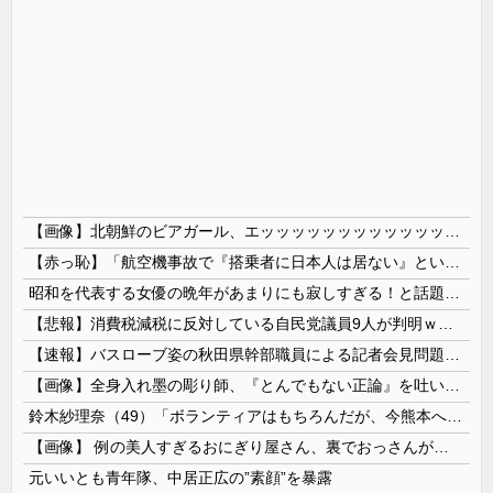
【画像】北朝鮮のビアガール、エッッッッッッッッッッッッッッッッッ！
【赤っ恥】「航空機事故で『搭乗者に日本人は居ない』という発表は嫌い。人間として同じ価値だと思う」→ツッコミ殺到も「自分が気に入らないと思った」と...
昭和を代表する女優の晩年があまりにも寂しすぎる！と話題に、自身の子供を餓死する寸前までネグレクトした挙句……
【悲報】消費税減税に反対している自民党議員9人が判明ｗｗｗｗｗｗ
【速報】バスローブ姿の秋田県幹部職員による記者会見問題、ラブホテルからの参加だと特定「体調が優れなかったため...」とは何だったのか
【画像】全身入れ墨の彫り師、『とんでもない正論』を吐いて30万再生されてしまうｗｗｗｗｗｗｗ
鈴木紗理奈（49）「ボランティアはもちろんだが、今熊本へ旅行に行くことも支援になる」
【画像】 例の美人すぎるおにぎり屋さん、裏でおっさんが握っていたｗｗｗｗｗｗｗｗｗｗｗｗｗｗｗｗｗ
元いいとも青年隊、中居正広の”素顔”を暴露