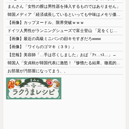
まんさん「女性の膣は男性器を挿入するものではありません」
韓国メディア「経済成長しているといっても中味はメモリ価格だけ。雇用増加見通しが半減してしまった」……韓国の内需不況は根強い状況っすね
【画像】カップヌードル、限界突破ｗｗｗ
ドイツ人男性がランニングシューズで富士登山 「足をくじいて動けない」
【画像】最近の高級ミニバンの顔キモすぎだろwww
【画像】「ワイらのゴマキ（３９）」
【悲報】美容師「…手は尽くしました」おば「ｱｯ…ｯｽ…」→
韓国人「安貞桓が韓国代表に激怒！『惨憺たる結果、徹底的な刷新が必要だ』と監督や協会を痛烈批判」
お部屋が汚部屋になってまう、、