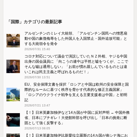
「国際」カテゴリの最新記事
アルゼンチンのミレイ大統領、「アルゼンチン国民への憎悪扇
動や国の象徴侮辱をした外国人を入国禁止・国外追放可能」と
する大統領令を発令
2026/07/31 15:40
コロナ対応について議会で演説していたＮＺ外相、ヤジる中国
出身の国会議員に 「向こうの連中は平然と嘘をつくが、ここで
そんな嘘は通用しない」「お前が慣れ親しんでいるものとは違
いこれは民主主義と呼ばれるものだ！」
2026/07/30 13:51
EU、安全保障文書を採択「ロシアと中国は欧州の安全保障と国
際的なルールに基づく秩序を脅かす代表的な修正主義国家」
「ロシアのウクライナ戦争を支える主要支援者は中国」と初明
記
2026/07/21 13:47
【！】日米英豪加独伊など14カ国が中国に反対声明 → 中国外務
省、日本にブチギレ！大使館幹部を呼び出し「日本の挑発に断
固として強く反撃する」
2026/07/13 08:05
【！】日米英豪加独伊比新愛拉立羅斯の14カ国が南シナ海にお