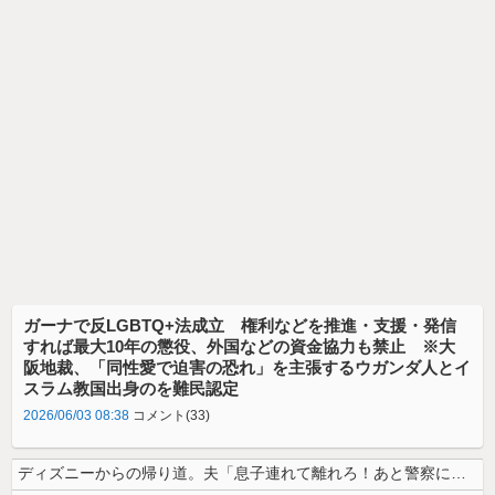
ガーナで反LGBTQ+法成立 権利などを推進・支援・発信
すれば最大10年の懲役、外国などの資金協力も禁止 ※大
阪地裁、「同性愛で迫害の恐れ」を主張するウガンダ人とイ
スラム教国出身のを難民認定
2026/06/03 08:38
コメント(33)
ディズニーからの帰り道。夫「息子連れて離れろ！あと警察に通報！」私「助...