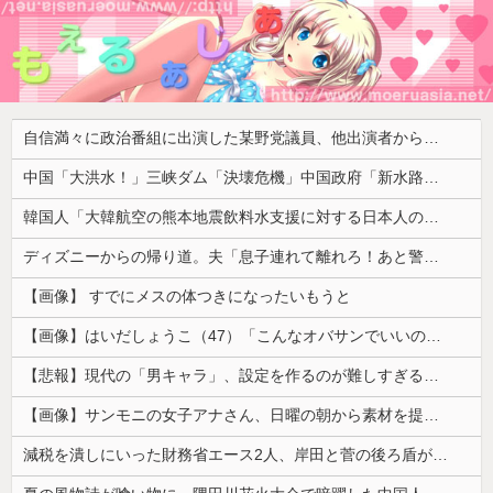
自信満々に政治番組に出演した某野党議員、他出演者からガバっぷりを指摘されて袋叩きにされるも……
中国「大洪水！」三峡ダム「決壊危機」中国政府「新水路建設！（三峡新水路」現場職員「内部情報公開！（失踪」湖南省「三峡放流情報（画像」台風13号「三峡接近」→
韓国人「大韓航空の熊本地震飲料水支援に対する日本人の反応をご覧ください・・・」→「」
ディズニーからの帰り道。夫「息子連れて離れろ！あと警察に通報！」私「助けて！」駅員「どうしました！？」→トンデモナイことに…
【画像】 すでにメスの体つきになったいもうと
【画像】はいだしょうこ（47）「こんなオバサンでいいの…？」
【悲報】現代の「男キャラ」、設定を作るのが難しすぎるｗｗｗｗ
【画像】サンモニの女子アナさん、日曜の朝から素材を提供してしまう
減税を潰しにいった財務省エース2人、岸田と菅の後ろ盾があるから地位は安泰だと信じていたら……