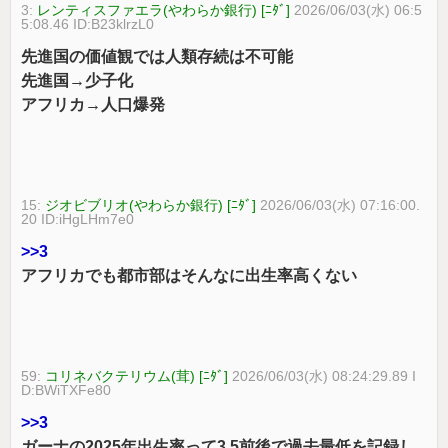
3:
レンティスファエラ(やわらか銀行) [ﾆﾀﾞ]
2026/06/03(水) 06:5
5:08.46 ID:B23klrzL0
先進国の価値観では人類存続は不可能
先進国→少子化
アフリカ→人口爆発
15:
ジオビブリオ(やわらか銀行) [ﾆﾀﾞ]
2026/06/03(水) 07:16:00.
20 ID:iHgLHm7e0
>>3
アフリカでも都市部はそんなに出生率高くない
59:
コリネバクテリウム(茸) [ﾆﾀﾞ]
2026/06/03(水) 08:24:29.89 I
D:BWiTXFe80
>>3
ガーナの2025年出生率って3.5前後で過去最低を記録し