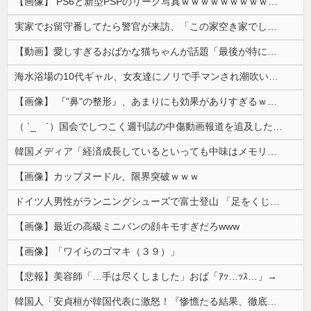
【画像】 PS6と新型PSPのリーク写真ｗｗｗｗｗｗｗｗｗｗｗｗｗｗｗｗｗｗｗ
実家でお留守番してたら警官が来訪、「この家空き家でしたよね？」と問いかけてくるが実際は30年ほど住んでおり……
【動画】愛しすぎるおばかな猫ちゃんが話題「最後が特にかわいいｗ」
海水浴場の10代ギャル、女友達にノリで手マンされ潮吹いてガチイキしてしまうｗｗｗ
【画像】 『"鼻"の整形』、あまりにも効果がありすぎるｗｗｗｗｗｗｗｗｗｗｗ
（ ´_ゝ`）国会でしつこく週刊誌の中傷動画報道を追及した立憲議員、自身への誹謗中傷・苦情電話被害を訴え「総理に疑問を質す、当然のことをした...
韓国メディア「経済成長しているといっても中味はメモリ価格だけ。雇用増加見通しが半減してしまった」……韓国の内需不況は根強い状況っすね
【画像】カップヌードル、限界突破ｗｗｗ
ドイツ人男性がランニングシューズで富士登山 「足をくじいて動けない」
【画像】最近の高級ミニバンの顔キモすぎだろwww
【画像】「ワイらのゴマキ（３９）」
【悲報】美容師「…手は尽くしました」おば「ｱｯ…ｯｽ…」→
韓国人「安貞桓が韓国代表に激怒！『惨憺たる結果、徹底的な刷新が必要だ』と監督や協会を痛烈批判」