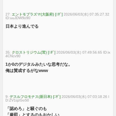
27:
エントモプラズマ(大阪府) [ﾆﾀﾞ]
2026/06/03(水) 07:35:27.32
ID:uuJDW9o90
日本より進んでる
35:
クロストリジウム(茸) [ﾆﾀﾞ]
2026/06/03(水) 07:49:56.65 ID:ix
4CNcv90
1か0のデジタルみたいな思考だな。
俺は賛成するがなwww
9:
デスルフロモナス(新日本) [ﾆﾀﾞ]
2026/06/03(水) 07:03:18.26 I
D:ZV1qzGoS0
「認めろ」と騒ぐのも
「厳罰」とするのもおかしい