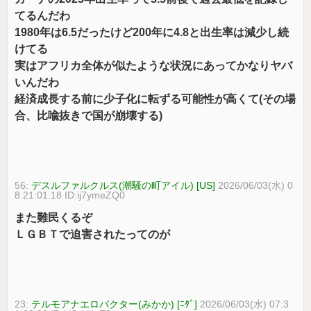
てるんだわ
1980年は6.5だったけど200年に4.8と出生率は減少し続
けてる
実はアフリカ全体が似たような状況にあってかなりヤバ
いんだわ
経済成長する前に少子化に転ずる可能性が高くて(その場
合、比喩抜きで国が崩壊する)
56:
デスルファルクルス(潮騒の町アイル) [US]
2026/06/03(水) 0
8:21:01.18 ID:ij7ymeZQ0
また難民くるぞ
ＬＧＢＴで迫害されたってのが
23:
テルモアナエロバクター(みかか) [ﾆﾀﾞ]
2026/06/03(水) 07:3