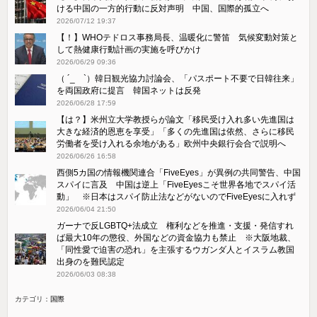
ける中国の一方的行動に反対声明 中国、国際的孤立へ
2026/07/12 19:37
【！】WHOテドロス事務局長、温暖化に警笛 気候変動対策と
して熱健康行動計画の実施を呼びかけ
2026/06/29 09:36
（ ´_ゝ`）韓日観光協力討論会、「パスポート不要で日韓往来」
を両国政府に提言 韓国ネットは反発
2026/06/28 17:59
【は？】米州立大学教授らが論文⁠「移民受け入れ多い先進国は
大きな経済的恩恵を享受」「多くの先進国は依然、さ​らに移民
労働者を受け入れる余地がある」欧州中央銀行会合で説明へ
2026/06/26 16:58
西側5カ国の情報機関連合「FiveEyes」が異例の共同警告、中国
スパイに言及 中国は逆上「FiveEyesこそ世界各地でスパイ活
動」 ※日本はスパイ防止法などがないのでFiveEyesに入れず
2026/06/04 21:50
ガーナで反LGBTQ+法成立 権利などを推進・支援・発信すれ
ば最大10年の懲役、外国などの資金協力も禁止 ※大阪地裁、
「同性愛で迫害の恐れ」を主張するウガンダ人とイスラム教国
出身のを難民認定
2026/06/03 08:38
カテゴリ：
国際