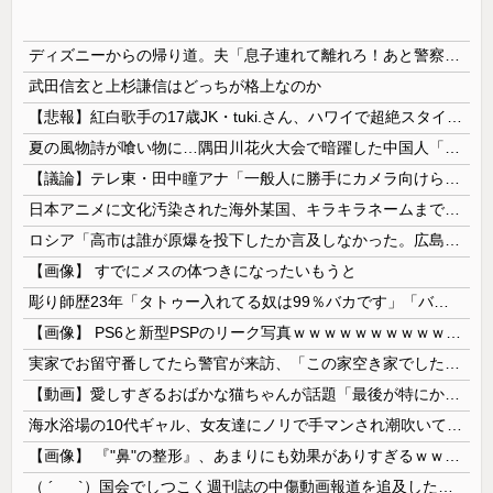
ディズニーからの帰り道。夫「息子連れて離れろ！あと警察に通報！」私「助けて！」駅員「どうしました！？」→トンデモナイことに…
武田信玄と上杉謙信はどっちが格上なのか
【悲報】紅白歌手の17歳JK・tuki.さん、ハワイで超絶スタイルを晒すも『顔だけ頑なに隠す』ムーブを継続へｗｗｗｗ
夏の風物詩が喰い物に…隅田川花火大会で暗躍した中国人「場所取り転売ヤー」の高笑い
【議論】テレ東・田中瞳アナ「一般人に勝手にカメラ向けられて恐怖を感じるの！」←これ
日本アニメに文化汚染された海外某国、キラキラネームまで日本風の”あれ”に影響されてしまった結果……
ロシア「高市は誰が原爆を投下したか言及しなかった。広島と長崎に落ちたのはUFOだと思っているのか?」
【画像】 すでにメスの体つきになったいもうと
彫り師歴23年「タトゥー入れてる奴は99％バカです」「バカは5000円が好き」無断キャンセル、挨拶できない、金がない…客層をぶっちゃけ
【画像】 PS6と新型PSPのリーク写真ｗｗｗｗｗｗｗｗｗｗｗｗｗｗｗｗｗｗｗ
実家でお留守番してたら警官が来訪、「この家空き家でしたよね？」と問いかけてくるが実際は30年ほど住んでおり……
【動画】愛しすぎるおばかな猫ちゃんが話題「最後が特にかわいいｗ」
海水浴場の10代ギャル、女友達にノリで手マンされ潮吹いてガチイキしてしまうｗｗｗ
【画像】 『"鼻"の整形』、あまりにも効果がありすぎるｗｗｗｗｗｗｗｗｗｗｗ
（ ´_ゝ`）国会でしつこく週刊誌の中傷動画報道を追及した立憲議員、自身への誹謗中傷・苦情電話被害を訴え「総理に疑問を質す、当然のことをした...