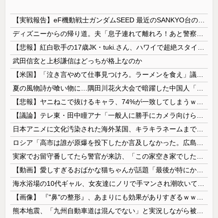
【実戦報告】eF機動戦士ガンダムSEED 最近のSANKYO台の中で最良！？ホールはお盆釘にするなよ！
ディズニーからの帰り道。夫「息子連れて離れろ！あと警察に通報！」私「助けて！」駅員「どうしました！？」→トンデモナイことに…
【悲報】紅白歌手の17歳JK・tuki.さん、ハワイで超絶スタイルを晒すも『顔だけ頑なに隠す』ムーブを継続へｗｗｗｗ
武田信玄と上杉謙信はどっちが格上なのか
【米国】「泣き言やめて仕事見つけろ。ラーメンを食え」議員らの投稿にバンス氏が猛反発…ブリトーの価格めぐる議論、共和党の内戦に発展
夏の風物詩が喰い物に…隅田川花火大会で暗躍した中国人「場所取り転売ヤー」の高笑い
【悲報】ヤニねこで抜けるキャラ、74%が一致してしまうｗｗｗｗｗ
【議論】テレ東・田中瞳アナ「一般人に勝手にカメラ向けられて恐怖を感じるの！」←これ
日本アニメに文化汚染された海外某国、キラキラネームまで日本風の”あれ”に影響されてしまった結果……
ロシア「高市は誰が原爆を投下したか言及しなかった。広島と長崎に落ちたのはUFOだと思っているのか?」
実家でお留守番してたら警官が来訪、「この家空き家でしたよね？」と問いかけてくるが実際は30年ほど住んでおり……
【動画】愛しすぎるおばかな猫ちゃんが話題「最後が特にかわいいｗ」
海水浴場の10代ギャル、女友達にノリで手マンされ潮吹いてガチイキしてしまうｗｗｗ
【画像】 『"鼻"の整形』、あまりにも効果がありすぎるｗｗｗｗｗｗｗｗｗｗｗ
熊本地震、「九州自動車道は混んでない」と実況しながら被災地へ向かう有名アナなどに批判殺到 全国紙記者「最新の状況をいち早く伝えることは報道機関としての責務」「情報を取り上げることには大きな意義がある」