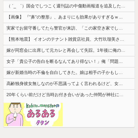
（ ´_ゝ`）国会でしつこく週刊誌の中傷動画報道を追及した立憲議員、自身への誹謗中傷・苦情電話被害を訴え「総理に疑問を質す、当然のことをした...
【画像】 『"鼻"の整形』、あまりにも効果がありすぎるｗｗｗｗｗｗｗｗｗｗｗ
実家でお留守番してたら警官が来訪、「この家空き家でしたよね？」と問いかけてくるが実際は30年ほど住んでおり……
【熊本地震】 イオンのテナント雑貨店社員、大竹玖瑠美さん(22)がカワイイ・・・
嫁が同窓会に出席して元カレと再会して失踪。1年後に俺の家に投函されたものがこれ...
女子「貴公子の告白を断るなんてあり得ない！」俺「問題はそこじゃないだろ…」→いじめを止めるため動いた結果…
嫁が新婚当時の不倫を自白してきた。娘は相手の子かもしれないそうで俺と娘が他人なら男女の関係になるかもしれないと不安だったそうで…
高齢独身彼女無しなのが不思議ってよく言われるけど、女と人付き合いとかめんどくさすぎる
20年くらい前だけど当時お付き合いがあった仲間が神社に赤いものを身につけちゃいけないと言ってた