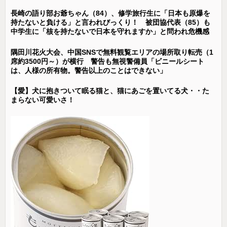
長崎の語り部お爺ちゃん（84）、修学旅行生に「日本も原爆を
持たないと負ける」と言われびっくり！ 被団協代表（85）も
中学生に「核を持たないで日本を守れますか」と問われ危機感
隅田川花火大会、中国SNSで無料観覧エリアの場所取り転売（1
席約3500円～）が横行 警告も無視警備員「ビニールシート
は、人様の所有物。警告以上のことはできない」
【愛】犬に抱きついて眠る猫と、猫にあごを置いてる犬・・た
まらない可愛いさ！