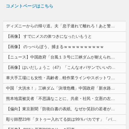
コメントページはこちら
ディズニーからの帰り道。夫「息子連れて離れろ！あと警察に通報！」私「助けて！」駅員「どうしました！？」→トンデモナイことに…
【画像】 すでにメスの体つきになったいもうと
【画像】 のっぺらぼう、捕まるｗｗｗｗｗｗｗｗｗｗ
【ニュース】中国政府「台風１３号に三峡ダムが耐えられない！全開放流しろ！」⇒ 下流域の街が壊滅状態ｗｗｗｗｗ
【画像】はいだしょうこ（47）「こんなオバサンでいいの…？」
車大手工場にも女性・高齢者…軽作業ラインやスポットワーク
中国「大洪水！」三峡ダム「決壊危機」中国政府「新水路建設！（三峡新水路」現場職員「内部情報公開！（失踪」湖南省「三峡放流情報（画像」台風13号「...
熊本地震被災者「不思議なことに、共産・社民・立憲の左派は本当に被害の大きい地域には来ていない。」
【偏向】東京新聞「防衛白書の表紙、なぜか笑顔の若者がアニメ風に描かれている！」 ネット「血生臭い表紙の方が良かったとでも言うのか？」
彫り師歴23年「タトゥー入れてる奴は99％バカです」「バカは5000円が好き」無断キャンセル、挨拶できない、金がない…客層をぶっちゃけ