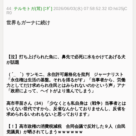
44:
テルモトガ(茸) [ﾆﾀﾞ]
2026/06/03(水) 07:58:52.32 ID:ht/JSjC
R0
世界もガーナに続け
【泣】打ち上げられた魚に、鼻先で必死に水をかけてあげる犬
が話題
（ ´_ゝ`）サンモニ、永住許可厳格化を批判 ジャーナリスト
「永住権は生活の基盤。それを揺るがす」「当事者から、労働
力としてだけ求められ住民とはみられないのかという声」アナ
「政府によって、ヘイトがより進んでしまう」
高市早苗さん（34）「少なくとも私自身は（戦争）当事者とは
いえない世代ですから、反省なんかしておりませんし、反省を
求められるいわれもないと思っております」
【！】高市政権の消費税減税 合同会議で反対した９人（自民
党議員）が晒されてしまうｗｗｗｗｗｗ