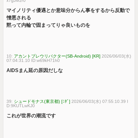
x7gJMzr0
マイノリティ優遇とか意味分からん事をするから反動で
憎悪される
黙って内輪で固まってりゃ良いものを
10:
アカントプレウリバクター(SB-Android) [KR]
2026/06/03(水)
07:04:31.10 ID:w69kH71h0
AIDSまん延の原因だしな
39:
シュードモナス(東京都) [ﾆﾀﾞ]
2026/06/03(水) 07:55:10.39 I
D:9KUTLwKJ0
これが世界の潮流です