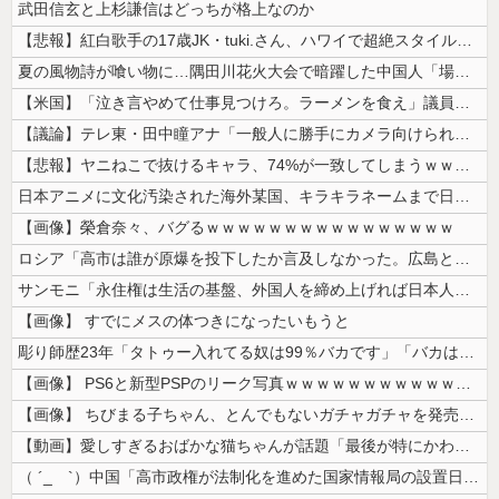
武田信玄と上杉謙信はどっちが格上なのか
【悲報】紅白歌手の17歳JK・tuki.さん、ハワイで超絶スタイルを晒...
夏の風物詩が喰い物に…隅田川花火大会で暗躍した中国人「場所取り転売ヤー...
【米国】「泣き言やめて仕事見つけろ。ラーメンを食え」議員らの投稿にバン...
【議論】テレ東・田中瞳アナ「一般人に勝手にカメラ向けられて恐怖を感じる...
【悲報】ヤニねこで抜けるキャラ、74%が一致してしまうｗｗｗｗｗ
日本アニメに文化汚染された海外某国、キラキラネームまで日本風の”あれ”...
【画像】榮倉奈々、バグるｗｗｗｗｗｗｗｗｗｗｗｗｗｗｗｗ
ロシア「高市は誰が原爆を投下したか言及しなかった。広島と長崎に落ちたの...
サンモニ「永住権は生活の基盤、外国人を締め上げれば日本人が生きやすくな...
【画像】 すでにメスの体つきになったいもうと
彫り師歴23年「タトゥー入れてる奴は99％バカです」「バカは5000円...
【画像】 PS6と新型PSPのリーク写真ｗｗｗｗｗｗｗｗｗｗｗｗｗｗｗ...
【画像】 ちびまる子ちゃん、とんでもないガチャガチャを発売してしまうｗ...
【動画】愛しすぎるおばかな猫ちゃんが話題「最後が特にかわいいｗ」
（ ´_ゝ`）中国「高市政権が法制化を進めた国家情報局の設置日が7月3...