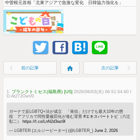
中曽根元首相「北東アジアで急激な変化 日韓協力強化を」
home
前の記事
次の記事
1:
プランクトミセス(福島県) [US]
2026/06/03(水) 06:51:54.60 I
D:At27JOwV0
ガーナで反LGBTQ+法が成立 「発信」だけでも最大10年の懲
役 アフリカで同性愛厳罰化が進む背景
#エキスパートトピ
（六辻
彰二）
https://t.co/LnN2d3wz9l
— LGBTER (エルジービーター) (@LGBTER_)
June 2, 2026