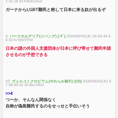
1:32.28 ID:hI8vkUoE0
ガーナからLGBT難民と称して日本に来る奴が出るぞ
4:
バークホルデリア(ジパング) [ﾆﾀﾞ]
2026/06/03(水) 06:56:44.5
6 ID:A+SNISYh0
日本の謎の外国人支援団体が日本に呼び寄せて難民申請
させるのが予想できる
43:
ヴェルコミクロビウム(やわらか銀行) [US]
2026/06/03(水) 0
7:58:49.42 ID:ll6rrV8s0
>>4
つーか、そんなん関係なく
自称が偽装難民するのをせっせと手伝いそう