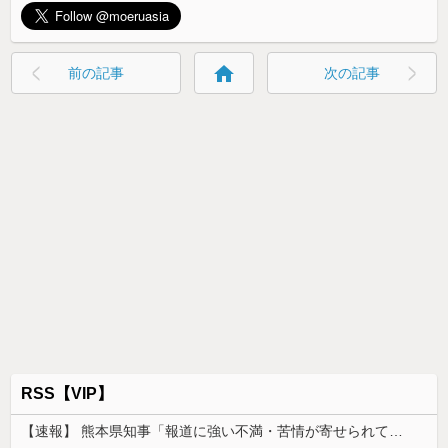
home
前の記事
次の記事
RSS【VIP】
【速報】 熊本県知事「報道に強い不満・苦情が寄せられている」→TBSの報道特集がまさにそれな件