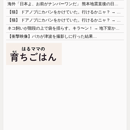
海外「日本よ、お前がナンバーワンだ」 熊本地震直後の日本の対応のスピードに世界が衝撃
【猫】 ドアノブにカバンをかけていた。行けるかニャ？ → 猫はこうなります…
【猫】 ドアノブにカバンをかけていた。行けるかニャ？ → 猫はこうなります…
ネコ飼いが階段の上で袋を揺らす。キラ〜ン！ → 地下室からヤツが現れる…
【衝撃映像】バカが津波を撮影しに行った結果…