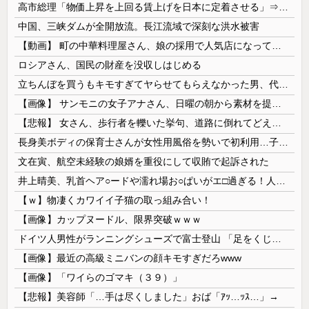
高市総理「物価上昇を上回る賃上げを日本に定着させる」⇒ 国家公務員月給3.51％増へ
中国、三峡ダムが全開放流。長江流域で深刻な洪水被害
【動画】 町の中華料理屋さん、娘の採用で人気店になってしまう
ロシアさん、国民の財産を没収しはじめる
立ちんぼを買うもキモすぎてヤらせてもらえなかった男、代わりの足コキでまさかの大量身寸米青ｗｗｗ
【画像】 サンモニの女子アナさん、日曜の朝から素材を提供してしまう
【悲報】 女さん、歩行者を轢いた挙句、道路に倒れてどえらいことになってしまうw w w w w w w
長身美ボディの保育士さんが女性用風俗を勢いで初利用…子供に絶対見せられないメスの顔でイキまくり。
文在寅、航空未経験の娘婿を重役にして収賄で起訴された
井上晴美、乳首ヘア○ードや濡れ場お○ぱいがエ□過ぎる！人生最後のラスト写真集、最高！！
【ｗ】物凄くカワイイ子猫の取っ組み合い！
【画像】カップヌードル、限界突破ｗｗｗ
ドイツ人男性がランニングシューズで富士登山 「足をくじいて動けない」
【画像】最近の高級ミニバンの顔キモすぎだろwww
【画像】「ワイらのゴマキ（３９）」
【悲報】美容師「…手は尽くしました」おば「ｱｯ…ｯｽ…」→