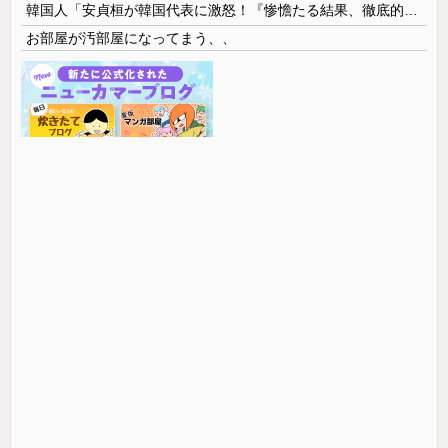
韓国人「安貞桓が韓国代表に激怒！『惨憺たる結果、徹底的な刷新が必要だ』と監督や協会を痛烈批判」
お部屋が汚部屋になってまう、、