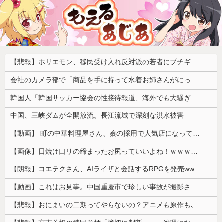
【悲報】ホリエモン、移民受け入れ反対派の若者にブチギレ「差別するなんて最低だ！」 → スタジオ誰も反論できず沈黙 ………
会社のカメラ部で「商品を手に持って水着お姉さんがにっこり」を撮影、だがお姉さんは素人アルバイトで親バレした結果……
韓国人「韓国サッカー協会の性接待報道、海外でも大騒ぎに・・・2002年W杯4強の記録取り消しの声も」→「マジで国の恥だ」「2002年まで疑う価値...
中国、三峡ダムが全開放流。長江流域で深刻な洪水被害
【動画】 町の中華料理屋さん、娘の採用で人気店になってしまう
【画像】日焼け口リの締まったお尻っていいよね！ｗｗｗｗｗ
【朗報】コエテクさん、AIライザと会話するRPGを発売wwwwwwwwwwww
【動画】これはお見事。中国重慶市で珍しい事故が撮影される。
【悲報】おにまいの二期ってやらないの？アニメも原作も､外人からも人気あったのに