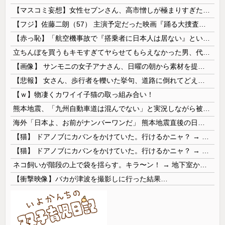
【マスコミ妄想】女性セブンさん、高市憎しが極まりすぎたのか、過去一級の低俗な「支持率下げてやる」記事を配信してしまう 想像の10倍低俗
【フジ】佐藤二朗（57） 主演予定だった映画『踊る大捜査線』スピンオフ作品の撮影中止が正式に決定
【赤っ恥】「航空機事故で『搭乗者に日本人は居ない』という発表は嫌い。人間として同じ価値だと思う」→ツッコミ殺到も「自分が気に入らないと思った」と...
立ちんぼを買うもキモすぎてヤらせてもらえなかった男、代わりの足コキでまさかの大量身寸米青ｗｗｗ
【画像】 サンモニの女子アナさん、日曜の朝から素材を提供してしまう
【悲報】 女さん、歩行者を轢いた挙句、道路に倒れてどえらいことになってしまうw w w w w w w
【ｗ】物凄くカワイイ子猫の取っ組み合い！
熊本地震、「九州自動車道は混んでない」と実況しながら被災地へ向かう有名アナなどに批判殺到 全国紙記者「最新の状況をいち早く伝えることは報道機関としての責務」「情報を取り上げることには大きな意義がある」
海外「日本よ、お前がナンバーワンだ」 熊本地震直後の日本の対応のスピードに世界が衝撃
【猫】 ドアノブにカバンをかけていた。行けるかニャ？ → 猫はこうなります…
【猫】 ドアノブにカバンをかけていた。行けるかニャ？ → 猫はこうなります…
ネコ飼いが階段の上で袋を揺らす。キラ〜ン！ → 地下室からヤツが現れる…
【衝撃映像】バカが津波を撮影しに行った結果…