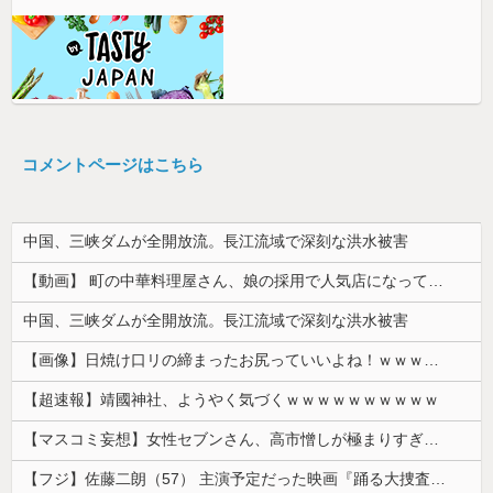
コメントページはこちら
中国、三峡ダムが全開放流。長江流域で深刻な洪水被害
【動画】 町の中華料理屋さん、娘の採用で人気店になってしまう
中国、三峡ダムが全開放流。長江流域で深刻な洪水被害
【画像】日焼け口リの締まったお尻っていいよね！ｗｗｗｗｗ
【超速報】靖國神社、ようやく気づくｗｗｗｗｗｗｗｗｗｗ
【マスコミ妄想】女性セブンさん、高市憎しが極まりすぎたのか、過去一級の低俗な「支持率下げてやる」記事を配信してしまう 想像の10倍低俗
【フジ】佐藤二朗（57） 主演予定だった映画『踊る大捜査線』スピンオフ作品の撮影中止が正式に決定