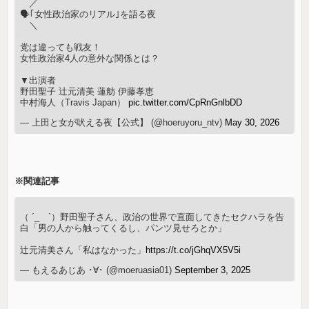
／
🗣️｢女性政治家のリアル｣を語る夜
＼
党は違っても戦友！
女性政治家4人の意外な関係とは？
▼出演者
野田聖子 辻󠄀元清美 蓮舫 伊藤孝恵
中村海人（Travis Japan）
pic.twitter.com/CpRnGnlbDD
— 上田と女が吠える夜【公式】 (@hoeruyoru_ntv)
May 30, 2026
※関連記事
（ ´_ゝ`）野田聖子さん、政治の世界で直面してきたセクハラを告
白「男の人から触ってくるし、パンツ見せろとか」
辻元清美さん「私はなかった」
https://t.co/jGhqVX5V5i
— もえるあじあ ･∀･ (@moeruasia01)
September 3, 2025