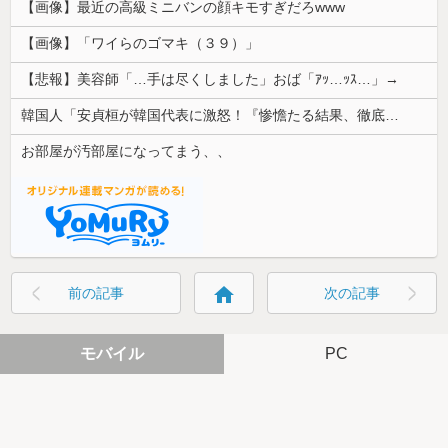
【画像】最近の高級ミニバンの顔キモすぎだろwww
【画像】「ワイらのゴマキ（３９）」
【悲報】美容師「…手は尽くしました」おば「ｱｯ…ｯｽ…」→
韓国人「安貞桓が韓国代表に激怒！『惨憺たる結果、徹底的な刷新が必要だ』と監督や協会を痛烈批判」
お部屋が汚部屋になってまう、、
home
前の記事
次の記事
モバイル
PC