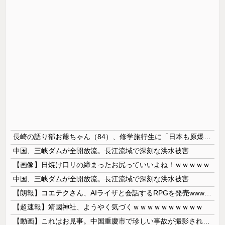
長崎の語り部お爺ちゃん（84）、修学旅行生に「日本も原爆を持たないと負ける」と言われびっくり！ 被団協代表（85）も中学生に「核を持たないで日本を守れますか」と問われ危機感
中国、三峡ダムが全開放流。長江流域で深刻な洪水被害
【画像】日焼け口リの締まったお尻っていいよね！ｗｗｗｗｗ
中国、三峡ダムが全開放流。長江流域で深刻な洪水被害
【朗報】コエテクさん、AIライザと会話するRPGを発売wwwwwwwwwwww
【超速報】靖國神社、ようやく気づくｗｗｗｗｗｗｗｗｗｗ
【動画】これはお見事。中国重慶市で珍しい事故が撮影される。