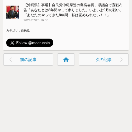
【沖縄県知事選】自民党沖縄県連の島袋会長、県議会で宣戦布
告「あなたとは8年間やって参りました、いよいよ9月の戦い」
「あなたのやってきた8年間、私は認められない！！」
2026/07/20 16:38
カテゴリ：
自民党
home
前の記事
次の記事