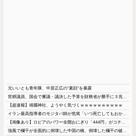
元いいとも青年隊、中居正広の”素顔”を暴露
世耕議員、国会で審議・議決した予算を財務省が勝手に３兆円動かしていると指摘・問題視
【超速報】靖國神社、ようやく気づくｗｗｗｗｗｗｗｗｗｗ
イラン最高指導者のモジタバ師が危篤「いつ死亡してもおかしくない」…イラン大統領「意思疎通はかなり難しい」！
【画像あり】ロピアのパワー全開おにぎり「444円」がコチラｗｗｗｗｗ
強風で欄干が全面的に倒壊した中国の橋、倒壊した欄干の破片を調べると凄まじい事実が発覚して……