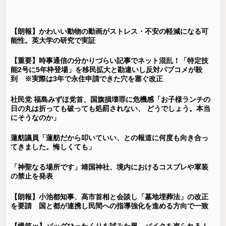
【朗報】かわいい動物の動画がストレス・不安の軽減になる可
能性。英大学の研究で実証
【重要】時事通信の分かりづらい記事でネット混乱！「特定技
能2号に5年枠登場」を移民拡大と勘違いし反対パブコメが殺
到 ※実際は3年で永住申請できた穴を塞ぐ改正
社民党 福島みずほ党首、国旗損壊罪に危機感「お子様ランチの
日の丸は折っても破っても処罰されない、 どうでしょう。本当
にそうなのか」
蓮舫議員「蓮舫だから叩いていい、との報道に何度も向き合っ
てきました。悔しくても」
「神聖なる場所です」靖国神社、境内におけるコスプレや軍装
の禁止を発表
【朗報】小池都知事、高市首相と会談し「墓地埋葬法」の改正
を要請 国と都が連携し民間への指導強化を進める方向で一致