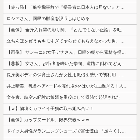
【赤っ恥】「航空機事故で『搭乗者に日本人は居ない』という発表は嫌い。人間として同じ価値だと思う」→ツッコミ殺到も「自分が気に入らないと思った」と...
ロシアさん、国民の財産を没収しはじめる
【画像】 全身入れ墨の彫り師、『とんでもない正論』を吐いて30万再生されてしまうｗｗｗｗｗｗｗ
立ちんぼを買うもキモすぎてヤらせてもらえなかった男、代わりの足コキでまさかの大量身寸米青ｗｗｗ
【画像】 サンモニの女子アナさん、日曜の朝から素材を提供してしまう
【悲報】 女さん、歩行者を轢いた挙句、道路に倒れてどえらいことになってしまうw w w w w w w
長身美ボディの保育士さんが女性用風俗を勢いで初利用…子供に絶対見せられないメスの顔でイキまくり。
井上晴美、乳首ヘア○ードや濡れ場お○ぱいがエ□過ぎる！人生最後のラスト写真集、最高！！
文在寅、航空未経験の娘婿を重役にして収賄で起訴された
【ｗ】物凄くカワイイ子猫の取っ組み合い！
【画像】カップヌードル、限界突破ｗｗｗ
ドイツ人男性がランニングシューズで富士登山 「足をくじいて動けない」