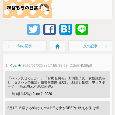
home
前の記事
次の記事
1:
ぐれ ★
2026/06/02(火) 17:55:35.62 ID:2d5NMI9p9
「パンツ見せろとか…」「お尻も胸も」 野田聖子氏、女性議員ら
と『セクハラの巣窟』被害を告白 蓮舫氏は毅然と抵抗（中日スポ
ーツ）
https://t.co/jutUCbfrWg
— 純 (@f4423y)
June 2, 2026
6月1日 月曜よる9時からの
#上田と女がDEEPに吠える夜
は💭