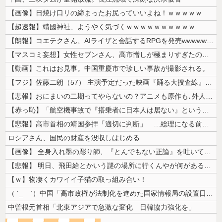
【画像】日焼け口リの締まったお尻っていいよね！ｗｗｗｗｗ
【超速報】靖國神社、ようやく気づくｗｗｗｗｗｗｗｗｗｗ
【朗報】コエテクさん、AIライザと会話するRPGを発売wwwwwwww...
【マスコミ妄想】女性セブンさん、高市憎しが極まりすぎたのか、過去一級の...
【動画】これはお見事。中国重慶市で珍しい事故が撮影される。
【フジ】佐藤二朗（57） 主演予定だった映画『踊る大捜査線』スピンオフ...
【悲報】おにまいの二期ってやらないの？アニメも原作も､外人からも人気あ...
【赤っ恥】「航空機事故で『搭乗者に日本人は居ない』という発表は嫌い。人...
【悲報】高市首相の靖国参拝「適切に判断」 …総理になる前の昨年は参拝
ロシアさん、国民の財産を没収しはじめる
【画像】 全身入れ墨の彫り師、『とんでもない正論』を吐いて30万再生さ...
【悲報】 明日、飛田給とかいう謎の場所に行くんやが何があるんや????...
【ｗ】物凄くカワイイ子猫の取っ組み合い！
（ ´_ゝ`）中国「高市政権が法制化を進めた国家情報局の設置日が7月3...
中曽根元首相「北東アジアで急激な変化 日韓協力強化を」