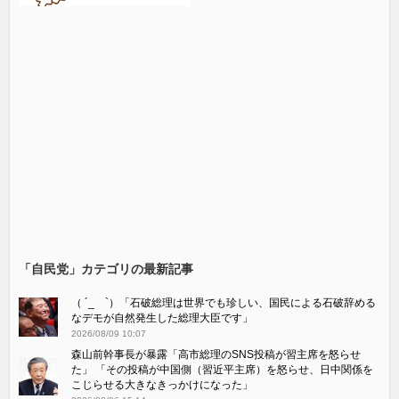
「自民党」カテゴリの最新記事
（ ´_ゝ`）「石破総理は世界でも珍しい、国民による石破辞める
なデモが自然発生した総理大臣です」
2026/08/09 10:07
森山前幹事長が暴露「高市総理のSNS投稿が習主席を怒らせ
た」 「その投稿が中国側（習近平主席）を怒らせ、日中関係を
こじらせる大きなきっかけになった」