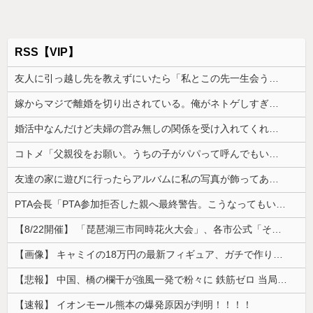
RSS【VIP】
友人に引っ越し先を教えずにいたら「私とこの先一生会う気ないんだ」と泣かれた。なので「よく分かったね、元気でね」と告げて…
嫁からマジで離婚を切り出されている。俺がネトゲしすぎて全くかまわなかったのが原因らしく...
婚活中なんだけど夫婦の営み無しの関係を受け入れてくれる男性が全然いない
コトメ「父親役をお願い。うちの子がパパって呼んでもいいよね？」旦那「それは無理」→断った途端に大騒ぎになり…
友達の家に遊びに行ったらアルバムに私の写真が飾ってあった。しかも私が知らない写真
PTA会長「PTA参加拒否した親へ最終警告。こうなってもいい？」
【8/22開催】 「琵琶湖三市同時花火大会」、各市公式「そんな花火大会は存在しない」→ 高価チケットを購入した人達がSNS阿鼻叫喚
【画像】 キャミイの18万円の最新フィギュア、ガチで作り込みがエグすぎる
【悲報】 中国、橋の欄干が強風一発で粉々に 鉄筋ゼロ 当局「接着剤でくっつけただけ」「正常で、品質問題はない」
【速報】 イオンモール熊本の爆発原因が判明！！！！