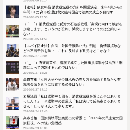
2026/08/06 15:14
【速報】飲食料品 消費税減税の方針を閣議決定、来年4月から2
年間1％に 高市総理は秋の臨時国会で法案の成立を目指す
2026/08/05 17:50
（ ´_ゝ`）消費税減税に反対の石破前総理「実現に向けて検討を
加速します、というのが公約。減税しますというのは公約じゃ
ない！」
2026/08/05 14:59
【スパイ防止法】自民、外国干渉防止法に刑罰 偽情報拡散な
どの不当干渉を防止 これに反対する政党はどこかな？
2026/07/27 22:05
（ ´_ゝ`）石破前首相、講演で成立した国旗損壊罪を猛批判「刑
罰によって強制するものではない」
2026/07/27 18:25
高市首相「女性天皇や皇位継承権の在り方を議論する新たな有
識者会議を直ちに設置する必要はない」
2026/07/27 14:15
岩屋議員「私は選挙中１回も、消費税減税を訴えた事はありま
っせん！」 ※選挙中の岩屋氏「私は決して反高市じゃありま
せん！しっかり支えて参ります」
2026/07/24 22:40
高市首相、国旗損壊罪法案提出の背景に 「2009年の民主党の国
旗軽視」への強い危機感
2026/07/23 16:08