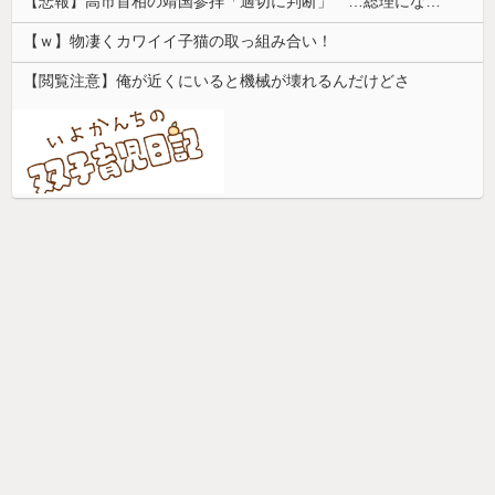
【悲報】高市首相の靖国参拝「適切に判断」 …総理になる前の昨年は参拝
【ｗ】物凄くカワイイ子猫の取っ組み合い！
【閲覧注意】俺が近くにいると機械が壊れるんだけどさ