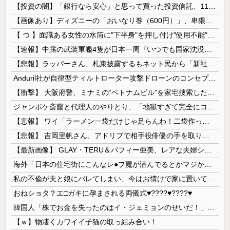
【投資の闇】「銀行なら安心」と思って買った投資信託、11年後に確認した結果……
【画像あり】ディズニーの「おいなり巻（600円）」、卑猥すぎて賛否両論ｗｗｗｗｗ
【 つ 】面識ある女性の水筒に"下半身"を押し付け"使用不能"にした疑い 66歳男を「器物損壊」容疑で逮捕 札幌市
【速報】中露の武装軍艦4隻が日本一周『いつでも国家沈没させられるぞ』
【悲報】ラッパーさん、札束披露するもネット民から「新社会人の初ボーナスくらいしかない」と笑われる
Anduril社が自律型ティルトローター攻撃ドローンのコンセプトで衝撃を与える！
【衝撃】 大阪府警、ミナミの“ベトナムビル”を家宅捜索した結果・・・・・・
ジャンポケ斎藤と代理人のやりとり、「地獄すぎて完全にコントになってる……」と衝撃を受ける人が続出中
【悲報】 ワイ「ラーメン一袋だけじゃ足らんわ！二袋作ったろ！」→結果ｗｗｗ
【悲報】 吉岡里帆さん、アドリブで相手役俳優の手を取りお○ぱいに押し当てる
【最新画像】 GLAY・TERU＆パフィー亜美、レアな夫婦ショットを公開してしまう！
海外「日本の住宅街にこんなレ●プ魔が潜んでるとかマジかよ…さすがHENTAIの国…」
私の不倫が夫と娘にバレてしまい、今はお情けで家に置いてもらっている状態です。行為を娘に見られていたなんて全く気付きませんでした。娘の「汚...
おねショタ？エ□ガキに孕まされる両儀式♥️????♥️????♥️
韓国人「株でお金を失ったのはイ・ジェミョンのせいだ！」として支持率が右肩下がりに……まあ、本当にその側面があるので救えないんですが
【ｗ】物凄くカワイイ子猫の取っ組み合い！