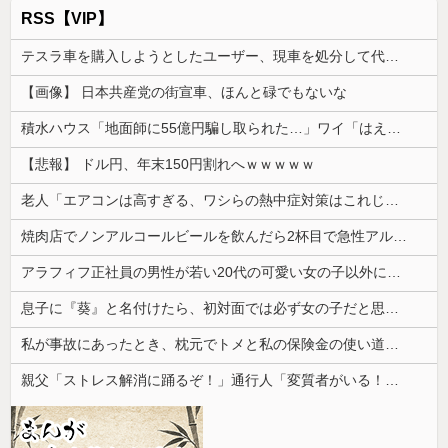
RSS【VIP】
テスラ車を購入しようとしたユーザー、現車を処分して代金を支払い、平日の納車日に予定を合わせた結果……
【画像】 日本共産党の街宣車、ほんと碌でもないな
積水ハウス「地面師に55億円騙し取られた…」ワイ「はえーかわいそう…会社滅茶苦茶やろなぁ」
【悲報】 ドル円、年末150円割れへｗｗｗｗｗ
老人「エアコンは高すぎる、ワシらの熱中症対策はこれじゃよ」
焼肉店でノンアルコールビールを飲んだら2杯目で急性アルコール中毒になった。それで警察と保健所を巻き込む騒ぎに…
アラフィフ正社員の男性が若い20代の可愛い女の子以外には挨拶をしない
息子に『葵』と名付けたら、初対面では必ず女の子だと思われる。同じ名前でも避けられなかった勘違いとは…
私が事故にあったとき、枕元でトメと私の保険金の使い道について談笑してて愛情が冷めた。トメと無職の僕ちゃんで生きてけよ
親父「ストレス解消に踊るぞ！」通行人「変質者がいる！」警察「署まで来てもらいます」→まさか川へ飛び込む騒ぎになり…