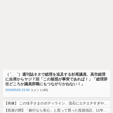
（ ´_ゝ`）週刊誌ネタで総理を追及する杉尾議員、高市総理
に自席からヤジ７回「この疑惑が事実であれば！」「総理辞
任どころか議員辞職にもつながりかねない！」
2026/05/26 23:40
コメント(40)
【画像】 この佳子さまのボディライン、流石にエチエチすぎやろ！
【投資の闇】「銀行なら安心」と思って買った投資信託、11年後に確認した...