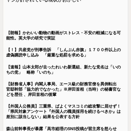
【朗報】かわいい動物の動画がストレス・不安の軽減になる可
能性。英大学の研究で実証
【！】共産党が刑事告訴 「しんぶん赤旗」１７００件以上の
虚偽購読申し込み 「厳重な処罰を求める」
【速報】山本太郎が去ったれいわ新選組、新たな党名は「いの
ちの党」 略称「いのち」
【財務省人事】内閣人事局、エース級の財務官僚を異例転出
官邸幹部「協力的でなかった」※岸田首相（当時）の秘書官な
どを歴任 、岸田首相の後輩
【外国人公務員】三重県、ぱよくマスコミの総攻撃に屈せず！
「県民対象アンケート『外国人の職員採用を続けるべきか』は
差別に該当しない」結果を公表する方針
森山前幹事長が暴露「高市総理のSNS投稿が習主席を怒らせ