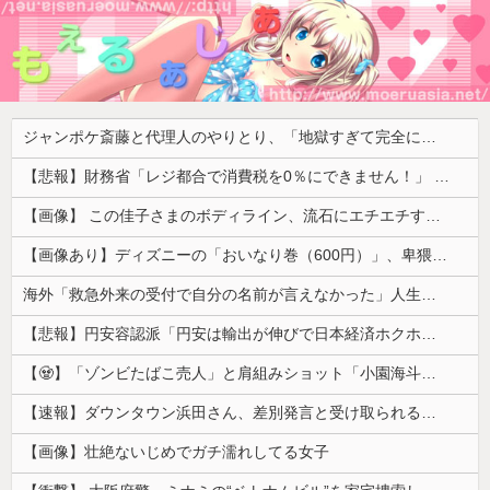
ジャンポケ斎藤と代理人のやりとり、「地獄すぎて完全にコントになってる……」と衝撃を受ける人が続出中
【悲報】財務省「レジ都合で消費税を0％にできません！」 → X民「指定ゴミ袋を買ってレシート見たら消費税はゼロになるんだけど？」ｗｗｗｗｗｗｗｗｗｗｗｗｗｗ
【画像】 この佳子さまのボディライン、流石にエチエチすぎやろ！
【画像あり】ディズニーの「おいなり巻（600円）」、卑猥すぎて賛否両論ｗｗｗｗｗ
海外「救急外来の受付で自分の名前が言えなかった」人生で一番痛かったものを聞いた結果…
【悲報】円安容認派「円安は輸出が伸びで日本経済ホクホク！」⇒ 世界に売る物が無さすぎて輸出額で韓国に惨敗・・・
【🧟】「ゾンビたばこ売人」と肩組みショット「小園海斗」に注がれる“厳しい視線” 「レギュラー剥奪も選択肢のひとつに」
【速報】ダウンタウン浜田さん、差別発言と受け取られる一言で炎上ｗｗｗｗｗｗ
【画像】壮絶ないじめでガチ濡れしてる女子