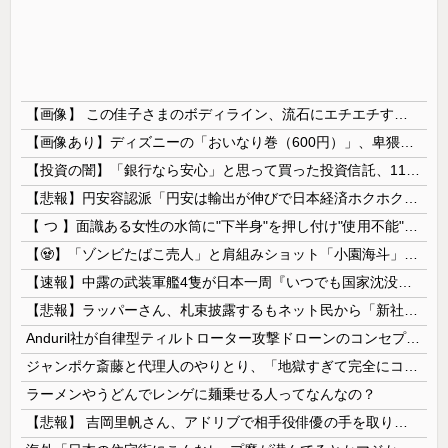
【画像】 この佳子さまのボディライン、流石にエチエチすぎやろ！
【画像あり】ディズニーの「おいなり巻（600円）」、卑猥すぎて賛否両論ｗｗｗｗｗ
【投資の闇】「銀行なら安心」と思って買った投資信託、11年後に確認した結果……
【悲報】円安容認派「円安は輸出が伸びで日本経済ホクホク！」⇒ 世界に売る物が無さすぎて輸出額で韓国に惨敗・・・
【 つ 】面識ある女性の水筒に"下半身"を押し付け"使用不能"にした疑い 66歳男を「器物損壊」容疑で逮捕 札幌市
【🧟】「ゾンビたばこ売人」と肩組みショット「小園海斗」に注がれる“厳しい視線” 「レギュラー剥奪も選択肢のひとつに」
【速報】中露の武装軍艦4隻が日本一周『いつでも国家沈没させられるぞ』
【悲報】ラッパーさん、札束披露するもネット民から「新社会人の初ボーナスくらいしかない」と笑われる
Anduril社が自律型ティルトローター攻撃ドローンのコンセプトで衝撃を与える！
ジャンポケ斎藤と代理人のやりとり、「地獄すぎて完全にコントになってる……」と衝撃を受ける人が続出中
ラーメンやうどんでレンゲに麺乗せる人ってなんなの？
【悲報】 吉岡里帆さん、アドリブで相手役俳優の手を取りお○ぱいに押し当てる