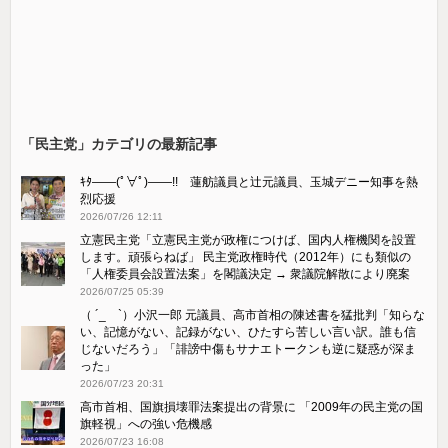
「民主党」カテゴリの最新記事
ｷﾀ――(ﾟ∀ﾟ)――!! 蓮舫議員と辻元議員、玉城デニー知事を熱
烈応援
2026/07/26 12:11
立憲民主党「立憲民主党が政権につけば、国内人権機関を設置
します。頑張らねば」 民主党政権時代（2012年）にも類似の
「人権委員会設置法案」を閣議決定 → 衆議院解散により廃案
2026/07/25 05:39
（ ´_ゝ`）小沢一郎 元議員、高市首相の陳述書を猛批判「知らな
い、記憶がない、記録がない、ひたすら苦しい言い訳。誰も信
じないだろう」「誹謗中傷もサナエトークンも逆に疑惑が深ま
った」
2026/07/23 20:31
高市首相、国旗損壊罪法案提出の背景に 「2009年の民主党の国
旗軽視」への強い危機感
2026/07/23 16:08