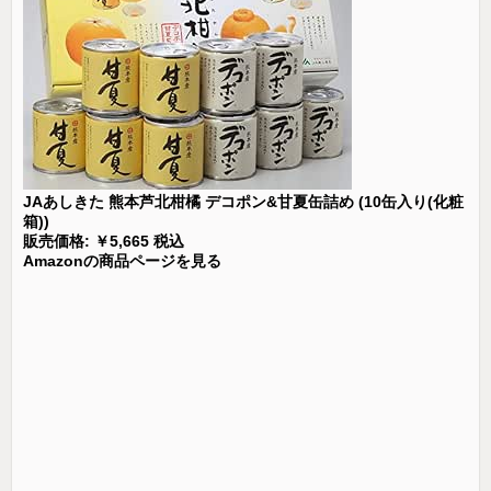
JAあしきた 熊本芦北柑橘 デコポン&甘夏缶詰め (10缶入り(化粧
箱))
販売価格: ￥5,665 税込
Amazonの商品ページを見る