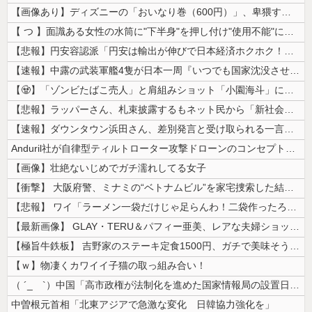
【画像あり】ディズニーの「おいなり巻（600円）」、卑猥すぎて賛否両論...
【 つ 】面識ある女性の水筒に"下半身"を押し付け"使用不能"にした疑...
【悲報】円安容認派「円安は輸出が伸びで日本経済ホクホク！」⇒ 世界に売...
【速報】中露の武装軍艦4隻が日本一周『いつでも国家沈没させられるぞ』
【🧟】「ゾンビたばこ売人」と肩組みショット「小園海斗」に注がれる“厳...
【悲報】ラッパーさん、札束披露するもネット民から「新社会人の初ボーナス...
【速報】ダウンタウン浜田さん、差別発言と受け取られる一言で炎上ｗｗｗｗ...
Anduril社が自律型ティルトローター攻撃ドローンのコンセプトで衝撃...
【画像】壮絶ないじめでガチ濡れしてる女子
【衝撃】 大阪府警、ミナミの“ベトナムビル”を家宅捜索した結果・・・・...
【悲報】 ワイ「ラーメン一袋だけじゃ足らんわ！二袋作ったろ！」→結果ｗ...
【最新画像】 GLAY・TERU＆パフィー亜美、レアな夫婦ショットを公...
【極旨牛鉄板】 吉野家のステーキ定食1500円、ガチで美味そうｗｗｗ
【ｗ】物凄くカワイイ子猫の取っ組み合い！
（ ´_ゝ`）中国「高市政権が法制化を進めた国家情報局の設置日が7月3...
中曽根元首相「北東アジアで急激な変化 日韓協力強化を」