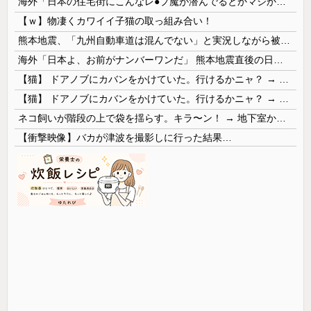
海外「日本の住宅街にこんなレ●プ魔が潜んでるとかマジかよ…さすがHENTAIの国…」
【ｗ】物凄くカワイイ子猫の取っ組み合い！
熊本地震、「九州自動車道は混んでない」と実況しながら被災地へ向かう有名アナなどに批判殺到 全国紙記者「最新の状況をいち早く伝えることは報道機関としての責務」「情報を取り上げることには大きな意義がある」
海外「日本よ、お前がナンバーワンだ」 熊本地震直後の日本の対応のスピードに世界が衝撃
【猫】 ドアノブにカバンをかけていた。行けるかニャ？ → 猫はこうなります…
【猫】 ドアノブにカバンをかけていた。行けるかニャ？ → 猫はこうなります…
ネコ飼いが階段の上で袋を揺らす。キラ〜ン！ → 地下室からヤツが現れる…
【衝撃映像】バカが津波を撮影しに行った結果…