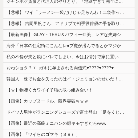
ジャンポケ斎藤と代理人のやりとり、「地獄すぎて完全にコントになってる……」と衝撃を受ける人が続出中
【悲報】 ワイ「ラーメン一袋だけじゃ足らんわ！二袋作ったろ！」→結果ｗｗｗ
【悲報】 吉岡里帆さん、アドリブで相手役俳優の手を取りお○ぱいに押し当てる
【最新画像】 GLAY・TERU＆パフィー亜美、レアな夫婦ショットを公開してしまう！
海外「日本の住宅街にこんなレ●プ魔が潜んでるとかマジかよ…さすがHENTAIの国…」
私の不倫が夫と娘にバレてしまい、今はお情けで家に置いてもらっている状態です。行為を娘に見られていたなんて全く気付きませんでした。娘の「汚...
おねショタ？エ□ガキに孕まされる両儀式♥️????♥️????♥️
韓国人「株でお金を失ったのはイ・ジェミョンのせいだ！」として支持率が右肩下がりに……まあ、本当にその側面があるので救えないんですが
【ｗ】物凄くカワイイ子猫の取っ組み合い！
【画像】カップヌードル、限界突破ｗｗｗ
ドイツ人男性がランニングシューズで富士登山 「足をくじいて動けない」
【画像】最近の高級ミニバンの顔キモすぎだろwww
【画像】「ワイらのゴマキ（３９）」