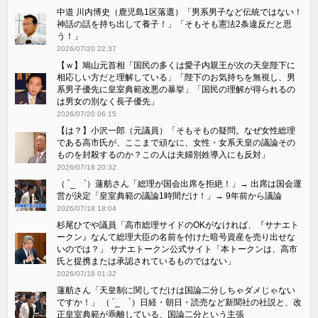
中道 川内博史（鹿児島1区落選）「男系男子など伝統ではない！
神話の話を持ち出して養子！」「そもそも憲法2条違反だと思
う！」
2026/07/20 22:37
【ｗ】鳩山元首相「国民の多くは愛子内親王が次の天皇陛下に
相応しい方だと理解している」「陛下のお気持ちを無視し、男
系男子優先に皇室典範改悪の暴挙」「国民の理解が得られるの
は男女の別なく長子優先」
2026/07/20 06:15
【は？】小沢一郎（元議員）「そもそもの疑問。なぜ女性総理
である高市氏が、ここまで頑なに、女性・女系天皇の議論その
ものを封殺するのか？この人は夫婦別姓導入にも反対」
2026/07/18 20:32
（ ´_ゝ`）蓮舫さん「総理が国会出席を拒絶！」→ 出席は国会運
営が決定「皇室典範の議論1時間だけ！」→ 9年前から議論
2026/07/18 18:04
杉尾ひでや議員「高市総理サイドのOKがなければ、『サナエト
ークン』なんて総理大臣の名前を付けた暗号資産を売り出せな
いのでは？」 サナエトークン公式サイト「本トークンは、高市
氏と提携または承認されているものではない」
2026/07/18 01:32
蓮舫さん「天皇制に関してだけは国論二分しちゃダメじゃない
ですか！」 （ ´_ゝ`）日経・朝日・読売など新聞社の社説と、改
正皇室典範が乖離している、国論二分という主張