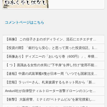
コメントページはこちら
【画像】 この佳子さまのボディライン、流石にエチエチすぎやろ！
【投資の闇】「銀行なら安心」と思って買った投資信託、11年後に確認した結果……
【画像あり】ディズニーの「おいなり巻（600円）」、卑猥すぎて賛否両論ｗｗｗｗｗ
【 つ 】面識ある女性の水筒に"下半身"を押し付け"使用不能"にした疑い 66歳男を「器物損壊」容疑で逮捕 札幌市
【速報】中露の武装軍艦4隻が日本一周『いつでも国家沈没させられるぞ』
【悲報】ラッパーさん、札束披露するもネット民から「新社会人の初ボーナスくらいしかない」と笑われる
Anduril社が自律型ティルトローター攻撃ドローンのコンセプトで衝撃を与える！
【衝撃】 大阪府警、ミナミの“ベトナムビル”を家宅捜索した結果・・・・・・