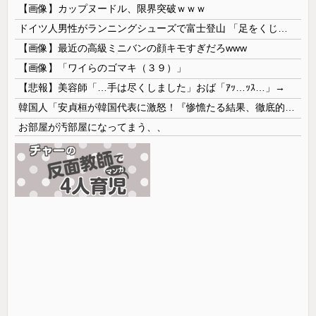
【画像】カップヌードル、限界突破ｗｗｗ
ドイツ人男性がランニングシューズで富士登山 「足をくじいて動けない」
【画像】最近の高級ミニバンの顔キモすぎだろwww
【画像】「ワイらのゴマキ（３９）」
【悲報】美容師「…手は尽くしました」おば「ｱｯ…ｯｽ…」→
韓国人「安貞桓が韓国代表に激怒！『惨憺たる結果、徹底的な刷新が必要だ』と監督や協会を痛烈批判」
お部屋が汚部屋になってまう、、