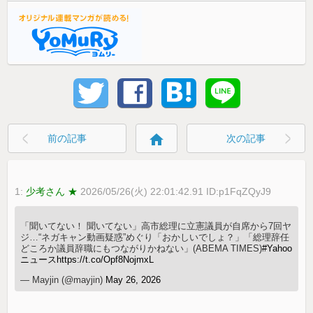
home
前の記事
次の記事
1:
少考さん ★
2026/05/26(火) 22:01:42.91 ID:p1FqZQyJ9
「聞いてない！ 聞いてない」高市総理に立憲議員が自席から7回ヤ
ジ…“ネガキャン動画疑惑”めぐり「おかしいでしょ？」「総理辞任
どころか議員辞職にもつながりかねない」(ABEMA TIMES)
#Yahoo
ニュース
https://t.co/Opf8NojmxL
— Mayjin (@mayjin)
May 26, 2026