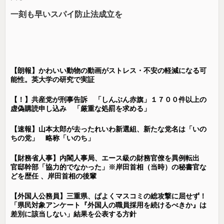
一刻も早いスパイ防止法成立を
【朗報】かわいい動物の動画がストレス・不安の軽減になる可
能性。英大学の研究で実証
【！】共産党が刑事告訴 「しんぶん赤旗」１７００件以上の
虚偽購読申し込み 「厳重な処罰を求める」
【速報】山本太郎が去ったれいわ新選組、新たな党名は「いの
ちの党」 略称「いのち」
【財務省人事】内閣人事局、エース級の財務官僚を異例転出
官邸幹部「協力的でなかった」※岸田首相（当時）の秘書官な
どを歴任 、岸田首相の後輩
【外国人公務員】三重県、ぱよくマスコミの総攻撃に屈せず！
「県民対象アンケート『外国人の職員採用を続けるべきか』は
差別に該当しない」結果を公表する方針