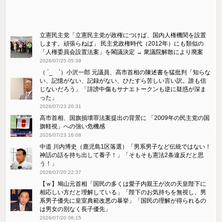
立憲民主党「立憲民主党が政権につけば、国内人権機関を設置
します。頑張らねば」 民主党政権時代（2012年）にも類似の
「人権委員会設置法案」を閣議決定 → 衆議院解散により廃案
2026/07/25 05:39
（ ´_ゝ`）小沢一郎 元議員、高市首相の陳述書を猛批判「知らな
い、記憶がない、記録がない、ひたすら苦しい言い訳。誰も信
じないだろう」「誹謗中傷もサナエトークンも逆に疑惑が深ま
った」
2026/07/23 20:31
高市首相、国旗損壊罪法案提出の背景に 「2009年の民主党の国
旗軽視」への強い危機感
2026/07/23 16:08
中道 川内博史（鹿児島1区落選）「男系男子など伝統ではない！
神話の話を持ち出して養子！」「そもそも憲法2条違反だと思
う！」
2026/07/20 22:37
【ｗ】鳩山元首相「国民の多くは愛子内親王が次の天皇陛下に
相応しい方だと理解している」「陛下のお気持ちを無視し、男
系男子優先に皇室典範改悪の暴挙」「国民の理解が得られるの
は男女の別なく長子優先」
2026/07/20 06:15