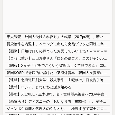
東大調査「外国人受け入れ反対」大幅増（20.7pt増）、若い世代で増加幅大
賃貸物件を内覧中、ベランダに出たら突然ゾワッと両腕に鳥肌が出た。「やっぱりこの部屋嫌だ」と思った瞬間、体が前にドンッと突き飛ばされて…
【画像】日焼け口リの締まったお尻っていいよね！ｗｗｗｗｗ
【これは重い】江口寿史さん「自分の絵ごと、このジャンルはそろそろ終わりかな」
【朗報】X女子「ガチでこういう彼氏欲しくて息できん」 2000万バズ
韓国KOSPIで徹底的に儲けたい某海外資本、韓国人投資家に楽観的すぎる未来予測を提示して……
【速報】北海道江別大学生殺人事件、主犯格の川口被告(19)に無期懲役の判決
【悲報】ロシア、じわじわと逝き始める
【芸能】元EXILE・黒木啓司、妻・宮崎麗果被告へのDV事案で逮捕されていた 宮崎は全身打撲、頭部裂傷及び打撲、頸部損傷の怪我
【画像あり】ディズニーの「おいなり巻（600円）」、卑猥すぎて賛否両論ｗｗｗｗｗ
ジャンポケ斎藤と代理人のやりとり、「地獄すぎて完全にコントになってる……」と衝撃を受ける人が続出中