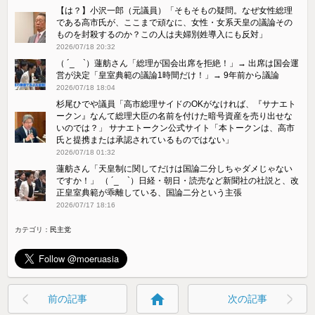
【は？】小沢一郎（元議員）「そもそもの疑問。なぜ女性総理
である高市氏が、ここまで頑なに、女性・女系天皇の議論その
ものを封殺するのか？この人は夫婦別姓導入にも反対」
2026/07/18 20:32
（ ´_ゝ`）蓮舫さん「総理が国会出席を拒絶！」→ 出席は国会運
営が決定「皇室典範の議論1時間だけ！」→ 9年前から議論
2026/07/18 18:04
杉尾ひでや議員「高市総理サイドのOKがなければ、『サナエト
ークン』なんて総理大臣の名前を付けた暗号資産を売り出せな
いのでは？」 サナエトークン公式サイト「本トークンは、高市
氏と提携または承認されているものではない」
2026/07/18 01:32
蓮舫さん「天皇制に関してだけは国論二分しちゃダメじゃない
ですか！」 （ ´_ゝ`）日経・朝日・読売など新聞社の社説と、改
正皇室典範が乖離している、国論二分という主張
2026/07/17 18:16
カテゴリ：
民主党
home
前の記事
次の記事