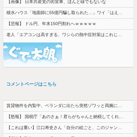
【画像】 日本共産党の街宣車、ほんと碌でもないな
積水ハウス「地面師に55億円騙し取られた…」ワイ「はえーかわいそう…会社滅茶苦茶やろなぁ」
【悲報】 ドル円、年末150円割れへｗｗｗｗｗ
老人「エアコンは高すぎる、ワシらの熱中症対策はこれじゃよ」
コメントページはこちら
賃貸物件を内覧中、ベランダに出たら突然ゾワッと両腕に鳥肌が出た。「やっぱりこの部屋嫌だ」と思った瞬間、体が前にドンッと突き飛ばされて…
【怒報】 国税庁「あのさぁ！君らがちゃんと納税してくれないとこうなっちゃうけどどうする？！」←これw w w w w w w w
【これは重い】江口寿史さん「自分の絵ごと、このジャンルはそろそろ終わりかな」