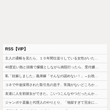
RSS【VIP】
主人の通帳を見たら、１０年間仕送りしている女性がいた。主人に問い詰めたら、白状して...
40度近い熱と頭痛で朦朧としながら病院行ったら、受付嬢が「予約のない人は診ません」と拒否された。タクシーを呼ぶための電話も貸してくれず...
私「妊娠しました」義弟嫁「そんなの認めない！」→お祝いムードのはずが階段でまさかの出来事が起きて…
コネで中途採用された取引先の息子、常識がないどころかガチヤバい奴
友達に人生初彼女ができた。こいつこんなやつだったんかとショック
ジャンポケ斎藤と代理人のやりとり、「地獄すぎて完全にコントになってる……」と衝撃を受ける人が続出中