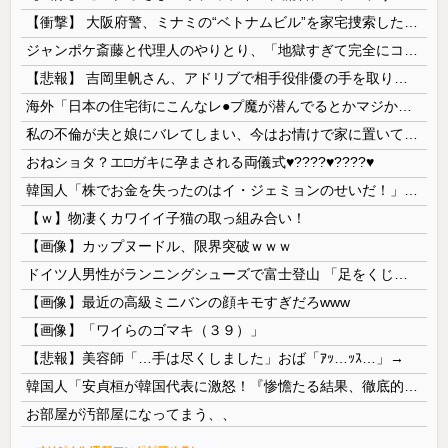
【衝撃】 大阪府警、ミナミの“ベトナムビル”を家宅捜索した結果・・・・・・
ジャンポケ斎藤と代理人のやりとり、「地獄すぎて完全にコントになってる……」と衝撃を受ける人が続出中
【悲報】 吉岡里帆さん、アドリブで相手役俳優の手を取りお○ぱいに押し当てる
海外「日本の住宅街にこんなレ●プ魔が潜んでるとかマジかよ…さすがHENTAIの国…」
私の不倫が夫と娘にバレてしまい、今はお情けで家に置いてもらっている状態です。行為を娘に見られていたなんて全く気付きませんでした。娘の「汚...
おねショタ？エ□ガキに孕まされる両儀式♥️????♥️????♥️
韓国人「株でお金を失ったのはイ・ジェミョンのせいだ！」として支持率が右肩下がりに……まあ、本当にその側面があるので救えないんですが
【ｗ】物凄くカワイイ子猫の取っ組み合い！
【画像】カップヌードル、限界突破ｗｗｗ
ドイツ人男性がランニングシューズで富士登山 「足をくじいて動けない」
【画像】最近の高級ミニバンの顔キモすぎだろwww
【画像】「ワイらのゴマキ（３９）」
【悲報】美容師「…手は尽くしました」おば「ｱｯ…ｯｽ…」→
韓国人「安貞桓が韓国代表に激怒！『惨憺たる結果、徹底的な刷新が必要だ』と監督や協会を痛烈批判」
お部屋が汚部屋になってまう、、