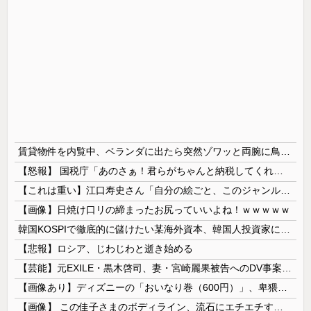
賃貸物件を内覧中、ベランダに出たら突然ゾワッと両腕に鳥肌が出た。「やっぱりこの部屋嫌だ」と思った瞬間、体が前にドンッと突き飛ばされて…
【怒報】 国税庁「あのさぁ！君らがちゃんと納税してくれないとこうなっちゃうけどどうする？！」←これw w w w w w w w
【これは重い】江口寿史さん「自分の絵ごと、このジャンルはそろそろ終わりかな」
【画像】日焼け口リの締まったお尻っていいよね！ｗｗｗｗｗ
韓国KOSPIで徹底的に儲けたい某海外資本、韓国人投資家に楽観的すぎる未来予測を提示して……
【悲報】ロシア、じわじわと逝き始める
【芸能】元EXILE・黒木啓司、妻・宮崎麗果被告へのDV事案で逮捕されていた 宮崎は全身打撲、頭部裂傷及び打撲、頸部損傷の怪我
【画像あり】ディズニーの「おいなり巻（600円）」、卑猥すぎて賛否両論ｗｗｗｗｗ
【画像】 この佳子さまのボディライン、流石にエチエチすぎやろ！