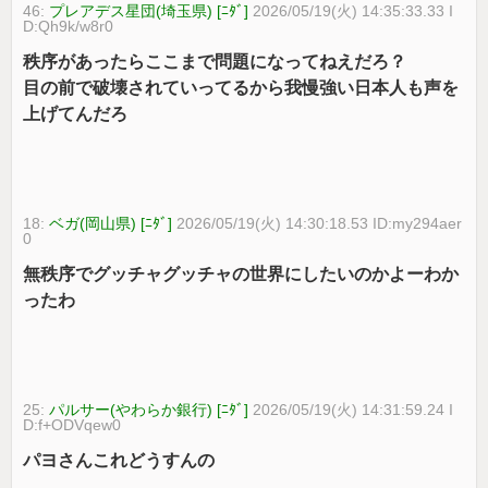
46:
プレアデス星団(埼玉県) [ﾆﾀﾞ]
2026/05/19(火) 14:35:33.33 I
D:Qh9k/w8r0
秩序があったらここまで問題になってねえだろ？
目の前で破壊されていってるから我慢強い日本人も声を
上げてんだろ
18:
ベガ(岡山県) [ﾆﾀﾞ]
2026/05/19(火) 14:30:18.53 ID:my294aer
0
無秩序でグッチャグッチャの世界にしたいのかよーわか
ったわ
25:
パルサー(やわらか銀行) [ﾆﾀﾞ]
2026/05/19(火) 14:31:59.24 I
D:f+ODVqew0
パヨさんこれどうすんの