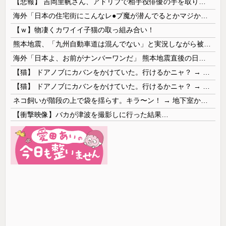
【悲報】 吉岡里帆さん、アドリブで相手役俳優の手を取りお○ぱいに押し当てる
海外「日本の住宅街にこんなレ●プ魔が潜んでるとかマジかよ…さすがHENTAIの国…」
【ｗ】物凄くカワイイ子猫の取っ組み合い！
熊本地震、「九州自動車道は混んでない」と実況しながら被災地へ向かう有名アナなどに批判殺到 全国紙記者「最新の状況をいち早く伝えることは報道機関としての責務」「情報を取り上げることには大きな意義がある」
海外「日本よ、お前がナンバーワンだ」 熊本地震直後の日本の対応のスピードに世界が衝撃
【猫】 ドアノブにカバンをかけていた。行けるかニャ？ → 猫はこうなります…
【猫】 ドアノブにカバンをかけていた。行けるかニャ？ → 猫はこうなります…
ネコ飼いが階段の上で袋を揺らす。キラ〜ン！ → 地下室からヤツが現れる…
【衝撃映像】バカが津波を撮影しに行った結果…