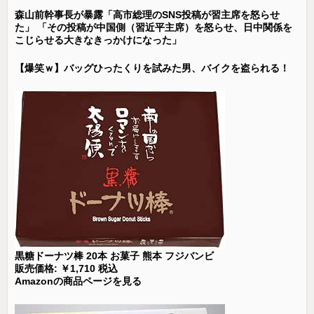
森山前幹事長が暴露「高市総理のSNS投稿が習主席を怒らせ
た」 「その投稿が中国側（習近平主席）を怒らせ、日中関係を
こじらせる大きなきっかけになった」
【爆笑ｗ】バッグひったくりを試みた男、バイクを盗られる！
黒糖ドーナツ棒 20本 お菓子 熊本 フジバンビ
販売価格: ￥1,710 税込
Amazonの商品ページを見る