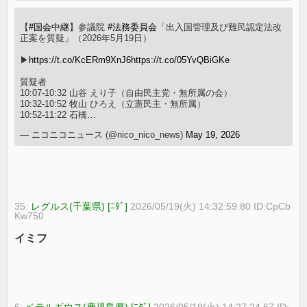
【
#国会中継
】参議院
#法務委員会
「出入国管理及び難民認定法改
正案を質疑」（2026年5月19日）
▶
https://t.co/KcERm9XnJ6
https://t.co/05YvQBiGKe
質疑者
10:07-10:32 山谷 えり子（自由民主党・無所属の会）
10:32-10:52 牧山 ひろえ（立憲民主・無所属）
10:52-11:22 石橋…
— ニコニコニュース (@nico_nico_news)
May 19, 2026
35:
レグルス(千葉県) [ﾆﾀﾞ]
2026/05/19(火) 14:32:59.80 ID:CpCb
Kw750
イミフ