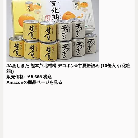
JAあしきた 熊本芦北柑橘 デコポン&甘夏缶詰め (10缶入り(化粧
箱))
販売価格: ￥5,665 税込
Amazonの商品ページを見る