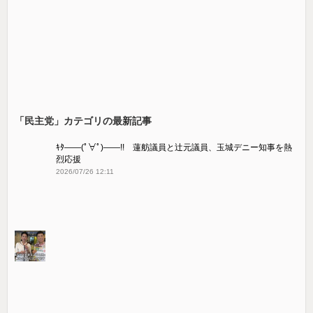
「民主党」カテゴリの最新記事
ｷﾀ――(ﾟ∀ﾟ)――!! 蓮舫議員と辻元議員、玉城デニー知事を熱
烈応援
2026/07/26 12:11