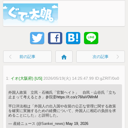
home
前の記事
次の記事
1:
イオ(大阪府) [US]
2026/05/19(火) 14:25:47.99 ID:gZRlT/0o0
外国人政策 立民・石橋氏「官製ヘイト」 自民・山谷氏「立ち
止まって考えるとき」参院委
https://t.co/z76faV0WnM
平口洋法相は「外国人の出入国や在留の公正な管理に関する政策
を確実に実施するための経費について、外国人に相応の負担を求
めることにした」と説明した。
— 産経ニュース (@Sankei_news)
May 19, 2026