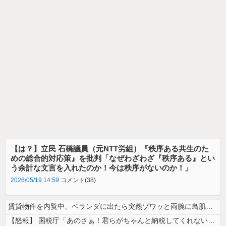
【は？】立民 石橋議員（元NTT労組）『秩序ある共生のた
めの総合的対応策』を批判「なぜわざわざ『秩序ある』とい
う余計な文言を入れたのか！今は秩序がないのか！」
2026/05/19 14:59
コメント(38)
賃貸物件を内覧中、ベランダに出たら突然ゾワッと両腕に鳥肌が出た。「やっ...
【怒報】 国税庁「あのさぁ！君らがちゃんと納税してくれないとこうなっち...