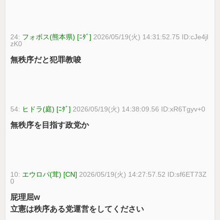
24:
フォボス(熊本県) [ﾆﾀﾞ]
2026/05/19(火) 14:31:52.75 ID:cJe4jl
zK0
無秩序だと犯罪教唆
54:
ヒドラ(庭) [ﾆﾀﾞ]
2026/05/19(火) 14:38:09.56 ID:xR6Tgyv+0
無秩序を目指す政党か
10:
エウロパ(茸) [CN]
2026/05/19(火) 14:27:57.52 ID:sf6ET73Z
0
屁理屈w
立憲は秩序ある党運営をしてください