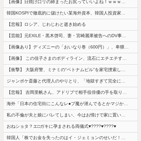
【画像】日焼け口リの締まったお尻っていいよね！ｗｗｗｗｗ
韓国KOSPIで徹底的に儲けたい某海外資本、韓国人投資家に楽観的すぎる未来予測を提示して……
【悲報】ロシア、じわじわと逝き始める
【芸能】元EXILE・黒木啓司、妻・宮崎麗果被告へのDV事案で逮捕されていた 宮崎は全身打撲、頭部裂傷及び打撲、頸部損傷の怪我
【画像あり】ディズニーの「おいなり巻（600円）」、卑猥すぎて賛否両論ｗｗｗｗｗ
【画像】 この佳子さまのボディライン、流石にエチエチすぎやろ！
【衝撃】 大阪府警、ミナミの“ベトナムビル”を家宅捜索した結果・・・・・・
ジャンポケ斎藤と代理人のやりとり、「地獄すぎて完全にコントになってる……」と衝撃を受ける人が続出中
【悲報】 吉岡里帆さん、アドリブで相手役俳優の手を取りお○ぱいに押し当てる
海外「日本の住宅街にこんなレ●プ魔が潜んでるとかマジかよ…さすがHENTAIの国…」
私の不倫が夫と娘にバレてしまい、今はお情けで家に置いてもらっている状態です。行為を娘に見られていたなんて全く気付きませんでした。娘の「汚...
おねショタ？エ□ガキに孕まされる両儀式♥️????♥️????♥️
韓国人「株でお金を失ったのはイ・ジェミョンのせいだ！」として支持率が右肩下がりに……まあ、本当にその側面があるので救えないんですが