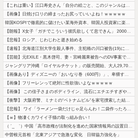
【これは重い】江口寿史さん「自分の絵ごと、このジャンルはそろそろ終わり...
【画像】日焼け口リの締まったお尻っていいよね！ｗｗｗｗｗ
韓国KOSPIで徹底的に儲けたい某海外資本、韓国人投資家に楽観的すぎる...
【朗報】X女子「ガチでこういう彼氏欲しくて息できん」 2000万バズ
【悲報】ロシア、じわじわと逝き始める
【速報】北海道江別大学生殺人事件、主犯格の川口被告(19)に無期懲役の...
【芸能】元EXILE・黒木啓司、妻・宮崎麗果被告へのDV事案で逮捕され...
ジャングリア沖縄「ロイヤルチケット」の販売開始、大人29,700円にｗ...
【画像あり】ディズニーの「おいなり巻（600円）」、卑猥すぎて賛否両論...
【画像】フリーレンって絶対に性欲強いよなｗｗｗｗｗ
【画像】 この佳子さまのボディライン、流石にエチエチすぎやろ！
【衝撃】 大阪府警、ミナミの“ベトナムビル”を家宅捜索した結果・・・・...
【悲報】 ワイ「ラーメン一袋だけじゃ足らんわ！二袋作ったろ！」→結果ｗ...
【ｗ】物凄くカワイイ子猫の取っ組み合い！
（ ´_ゝ`）中国「高市政権が法制化を進めた国家情報局の設置日が7月3...
中曽根元首相「北東アジアで急激な変化 日韓協力強化を」