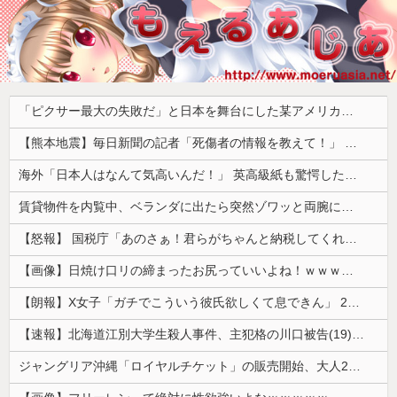
「ピクサー最大の失敗だ」と日本を舞台にした某アメリカ産アニメが話題に、日本と韓国の両方に失礼すぎるわ……
【熊本地震】毎日新聞の記者「死傷者の情報を教えて！」 → 企業「個人情報は控えます！」 → 記「年代は？特定につながらないでしょ？教えてよ？教えてよ？」
海外「日本人はなんて気高いんだ！」 英高級紙も驚愕した極限の中の日本人の姿に世界が衝撃
賃貸物件を内覧中、ベランダに出たら突然ゾワッと両腕に鳥肌が出た。「やっぱりこの部屋嫌だ」と思った瞬間、体が前にドンッと突き飛ばされて…
【怒報】 国税庁「あのさぁ！君らがちゃんと納税してくれないとこうなっちゃうけどどうする？！」←これw w w w w w w w
【画像】日焼け口リの締まったお尻っていいよね！ｗｗｗｗｗ
【朗報】X女子「ガチでこういう彼氏欲しくて息できん」 2000万バズ
【速報】北海道江別大学生殺人事件、主犯格の川口被告(19)に無期懲役の判決
ジャングリア沖縄「ロイヤルチケット」の販売開始、大人29,700円にｗｗｗｗｗｗｗｗｗ