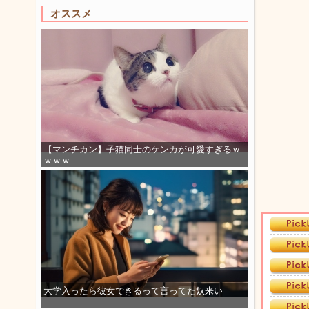
オススメ
【マンチカン】子猫同士のケンカが可愛すぎるｗ
ｗｗｗ
大学入ったら彼女できるって言ってた奴来い