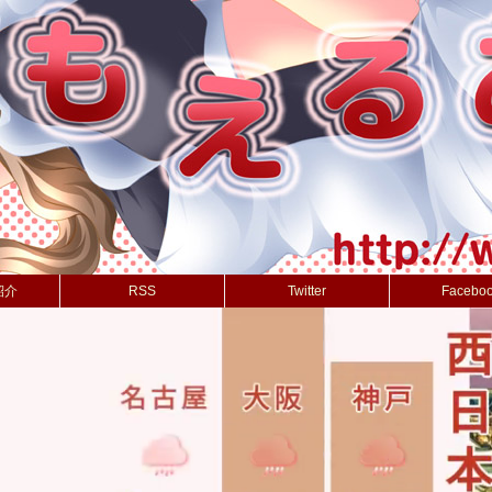
紹介
RSS
Twitter
Facebo