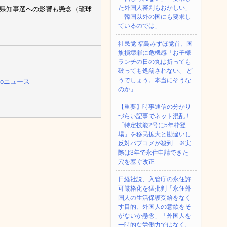
た外国人審判もおかしい」
 県知事選への影響も懸念（琉球
「韓国以外の国にも要求し
ているのでは」
社民党 福島みずほ党首、国
旗損壊罪に危機感「お子様
ランチの日の丸は折っても
破っても処罰されない、 ど
うでしょう。本当にそうな
hooニュース
のか」
【重要】時事通信の分かり
づらい記事でネット混乱！
「特定技能2号に5年枠登
場」を移民拡大と勘違いし
反対パブコメが殺到 ※実
際は3年で永住申請できた
穴を塞ぐ改正
日経社説、入管庁の永住許
可厳格化を猛批判「永住外
国人の生活保護受給をなく
す目的、外国人の意欲をそ
がないか懸念」「外国人を
一時的な労働力ではなく、