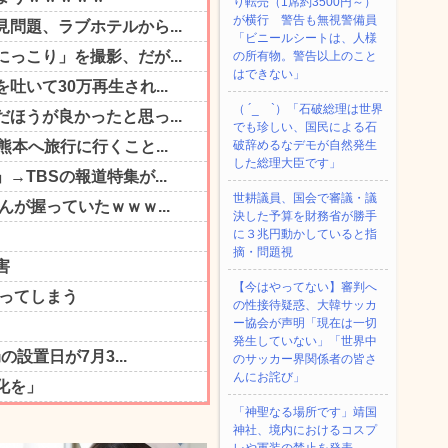
り転売（1席約3500円～）
が横行 警告も無視警備員
「ビニールシートは、人様
の所有物。警告以上のこと
はできない」
（ ´_ゝ`）「石破総理は世界
でも珍しい、国民による石
破辞めるなデモが自然発生
した総理大臣です」
世耕議員、国会で審議・議
決した予算を財務省が勝手
に３兆円動かしていると指
摘・問題視
【今はやってない】審判へ
の性接待疑惑、大韓サッカ
ー協会が声明「現在は一切
発生していない」「世界中
のサッカー界関係者の皆さ
んにお詫び」
「神聖なる場所です」靖国
神社、境内におけるコスプ