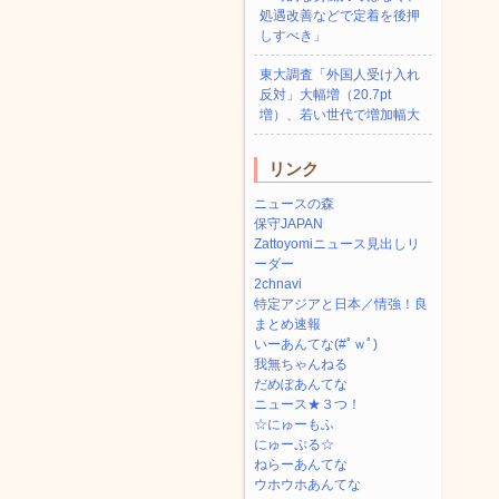
処遇改善などで定着を後押
しすべき」
東大調査「外国人受け入れ
反対」大幅増（20.7pt
増）、若い世代で増加幅大
リンク
ニュースの森
保守JAPAN
Zattoyomiニュース見出しリ
ーダー
2chnavi
特定アジアと日本／情強！良
まとめ速報
いーあんてな(#ﾟｗﾟ)
我無ちゃんねる
だめぽあんてな
ニュース★３つ！
☆にゅーもふ
にゅーぷる☆
ねらーあんてな
ウホウホあんてな