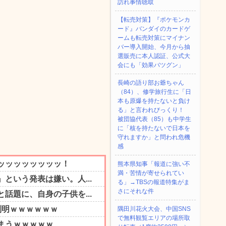
訪れ事情聴取
【転売対策】『ポケモンカ
ード』バンダイのカードゲ
ームも転売対策にマイナン
バー導入開始、今月から抽
選販売に本人認証、公式大
会にも「効果バツグン」
長崎の語り部お爺ちゃん
（84）、修学旅行生に「日
本も原爆を持たないと負け
る」と言われびっくり！
被団協代表（85）も中学生
に「核を持たないで日本を
守れますか」と問われ危機
感
熊本県知事「報道に強い不
満・苦情が寄せられてい
る」→TBSの報道特集がま
さにそれな件
隅田川花火大会、中国SNS
で無料観覧エリアの場所取