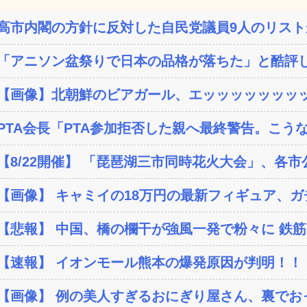
高市内閣の方針に反対した自民党議員9人のリストが
「アニソン盆祭りで日本の品格が落ちた」と酷評し
【画像】北朝鮮のビアガール、エッッッッッッッ
PTA会長「PTA参加拒否した親へ最終警告。こう
【8/22開催】 「琵琶湖三市同時花火大会」、各市
【画像】 キャミイの18万円の最新フィギュア、ガチ
【悲報】 中国、橋の欄干が強風一発で粉々に 鉄筋ゼ
【速報】 イオンモール熊本の爆発原因が判明！！
【画像】 例の美人すぎるおにぎり屋さん、裏でおっ