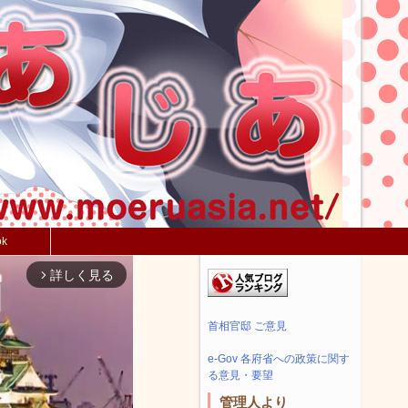
ok
詳しく見る
arrow_forward_ios
首相官邸 ご意見
e-Gov 各府省への政策に関す
る意見・要望
管理人より