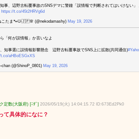
知事、辺野古転覆事故のSNSデマに警鐘「誤情報で判断されてはいけない」
）
https://t.co/45t2HRVg6d
こたま🐾🐱🇯🇵🌸 (@nekodamashy)
May 19, 2026
ら「何が誤情報」か言いなよ
、知事選に誤情報影響懸念 辺野古転覆事故でSNS上に拡散(共同通信)
#Ya
://t.co/aHBoESGxXS
-chan (@ShinoP_0801)
May 19, 2026
定数(大阪府) [ﾆﾀﾞ]
2026/05/19(火) 14:04:15.72 ID:673Ed2Pk0
って具体的になに？