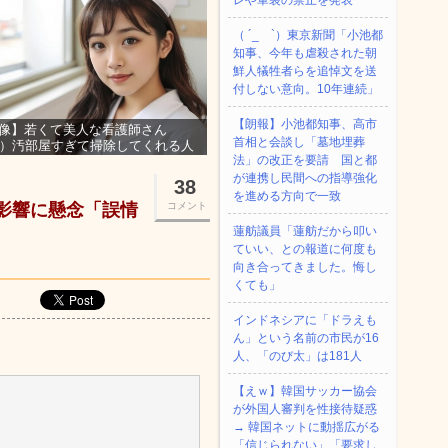
レや軍装の禁止を発表
（ ´_ゝ`）東京新聞「小池都
知事、今年も虐殺された朝
鮮人犠牲者らを追悼文を送
付しない意向。10年連続」
【朗報】小池都知事、高市
像】若くて美人な看護師さん
首相と会談し「墓地埋葬
3）汚部屋すぎて掃除してくれる人
法」の改正を要請 国と都
集ｗｗｗ
が連携し民間への指導強化
38
を進める方向で一致
の影響に懸念「誤情
コメント
蓮舫議員「蓮舫だから叩い
ていい、との報道に何度も
向き合ってきました。悔し
くても」
インドネシアに「ドラえも
ん」という名前の市民が16
人、「のび太」は181人
【えｗ】韓国サッカー協会
が外国人審判を性接待疑惑
→ 韓国ネットに動揺広がる
「信じられない」「要求し