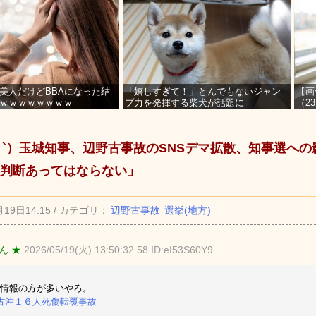
美人だけどBBAになった結
「嬉しすぎて！」とんでもないジャン
【画
ｗｗｗｗｗｗｗｗ
プ力を発揮する柴犬が話題に
（2
を募
_ゝ`）玉城知事、辺野古事故のSNSデマ拡散、知事選へ
判断あってはならない」
月19日14:15 / カテゴリ：
辺野古事故
選挙(地方)
ん ★
2026/05/19(火) 13:50:32.58 ID:eI53S60Y9
情報の方が多いやろ。
古沖１６人死傷転覆事故