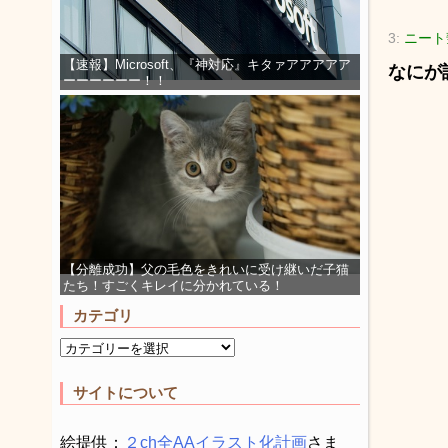
3:
ニート彗
【速報】Microsoft、『神対応』キタァアアアアア
なにが
ーーーーーー！！
【分離成功】父の毛色をきれいに受け継いだ子猫
たち！すごくキレイに分かれている！
カテゴリ
サイトについて
絵提供：
２ch全AAイラスト化計画
さま