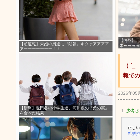
【愕然】元
【超速報】未婚の男達に『朗報』キタァアアアア
果ｗｗｗｗ
アーーーーーーー！！
（ ´
報での
2026年05
【衝撃】世田谷の小学生達、河川敷の『桑の実』
1:
少考さ
を食べた結果・・・・
正しい
#辺野