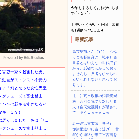
今年もよろしくおねがいしま
す(´・ω・`)
手洗い・うがい・睡眠・栄養
もお願いいたします
最新記事
高市早苗さん（34）「少な
くとも私自身は（戦争）当
Powered by 
GliaStudios
事者とはいえない世代です
から、反省なんかしており
ませんし、反省を求められ
Mute
るいわれもないと思ってお
ります」
【！】高市政権の消費税減
税 合同会議で反対した９
人（自民党議員）が晒され
てしまうｗｗｗｗｗｗ
岩手県宮古市議（共産）、
赤旗配達中に当て逃げ → 警
察から連絡が来て宮古署を