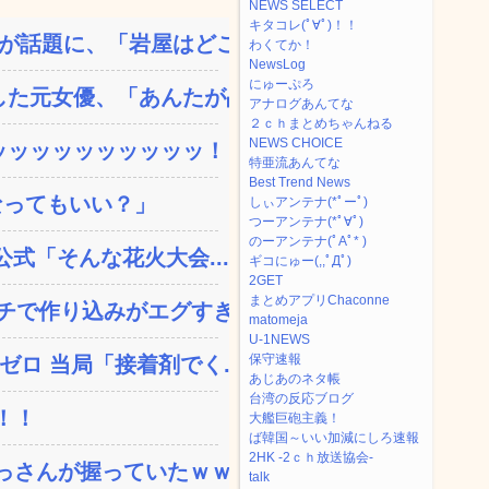
NEWS SELECT
キタコレ(ﾟ∀ﾟ)！！
話題に、「岩屋はどこへ...
わくてか！
NewsLog
にゅーぷろ
た元女優、「あんたが品格...
アナログあんてな
２ｃｈまとめちゃんねる
NEWS CHOICE
ッッッッッッッッッッ！
特亜流あんてな
Best Trend News
なってもいい？」
しぃアンテナ(*ﾟーﾟ)
つーアンテナ(*ﾟ∀ﾟ)
のーアンテナ(ﾟAﾟ* )
公式「そんな花火大会...
ギコにゅー(,,ﾟДﾟ)
2GET
まとめアプリChaconne
で作り込みがエグすぎ...
matomeja
U-1NEWS
保守速報
ロ 当局「接着剤でく...
あじあのネタ帳
台湾の反応ブログ
！！
大艦巨砲主義！
ば韓国～いい加減にしろ速報
2HK -2ｃｈ放送協会-
さんが握っていたｗｗｗ...
talk