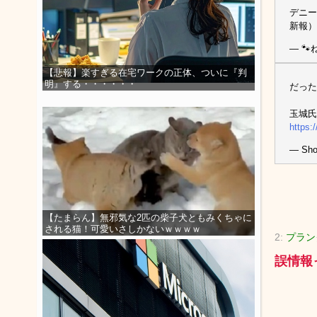
デニー
新報
— 🐾ね
【悲報】楽すぎる在宅ワークの正体、ついに『判
明』する・・・・・・
だった
玉城氏
https
— Sho
【たまらん】無邪気な2匹の柴子犬ともみくちゃに
される猫！可愛いさしかないｗｗｗｗ
2:
プランク
誤情報