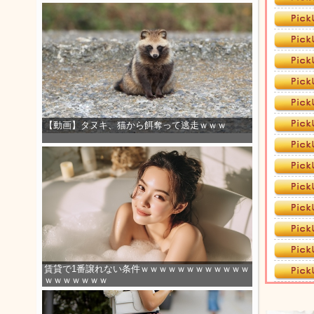
【動画】タヌキ、猫から餌奪って逃走ｗｗｗ
賃貸で1番譲れない条件ｗｗｗｗｗｗｗｗｗｗｗｗ
ｗｗｗｗｗｗｗ