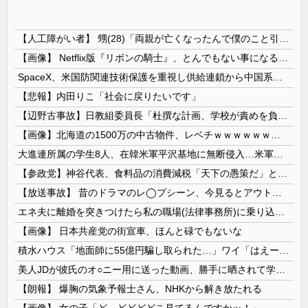
【人工障がい者】 甥(28)「両親が亡くなったんで僕のこと引き取ってほしいんですけど！」なんでいい年したヒキニートを引き取らなきゃいけないんだ...
【画像】 Netflix版『リボンの騎士』、とんでもない事になるｗｗｗｗｗ
SpaceX、米国防関連技術保護を重視し供給連鎖から中国系を完全排除へ 供給業者に「中国籍人員をSpaceX向けの生産に関わらせないこと」「中国...
【悲報】内田りこ「社会に戻りたいです」
【辺野古事故】日教組委員長「杜撰な計画、学校が責めを負うのは当然」としつつも、平和教育の意義強調「うちの運動方針は極めてバランス良い」
【画像】北海道の1500万の中古物件、レベチｗｗｗｗｗｗｗｗｗｗｗｗｗｗｗｗｗｗｗｗ
大進連所属の学生8人、在韓米軍平沢基地に無断侵入…米軍により身柄拘束！
【参政党】神谷代表、食料品の消費減税「天下の愚策だ」と批判
【放送事故】 昔のドラマのレ◯プシーン、今見るとアウトすぎる・・・
エネ夫に離婚を突きつけたら私の職場(法律事務所)に乗り込んできた 堂々と「離婚の法律相談です。母の薦めでこちらに参りました」と言っているが、...
【画像】 日本共産党の街宣車、ほんと碌でもないな
積水ハウス「地面師に55億円騙し取られた…」ワイ「はえーかわいそう…会社滅茶苦茶やろなぁ」
美人JDが彼氏のオ○ニー用に送った動画、勝手に晒されて学校中の”共有オカズ” にされる
【朗報】 爆胸の気象予報士さん、NHKから解き放たれる
【画像】 女の子「ど、どどどどこ見てるんですかッ！」