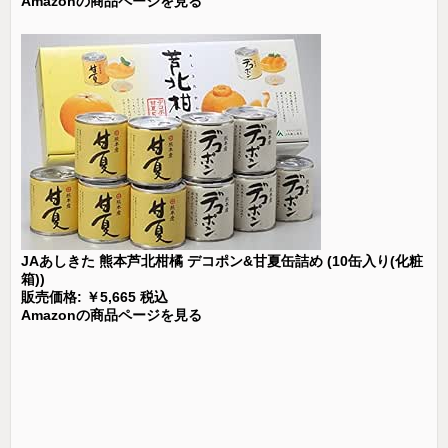
Amazonの商品ページを見る
JAあしきた 熊本芦北柑橘 デコポン&甘夏缶詰め (10缶入り(化粧
箱))
販売価格: ￥5,665 税込
Amazonの商品ページを見る