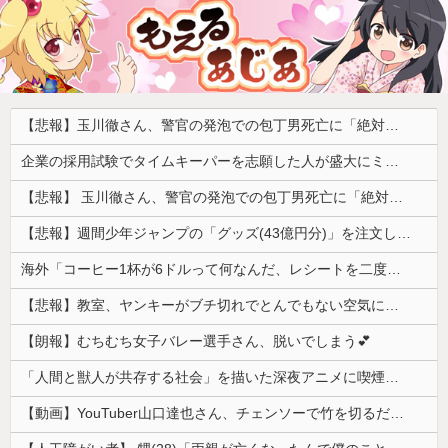
【悲報】玉川徹さん、警官の発泡での包丁男死亡に「絶対に死刑にならない罪なのに警察が死刑にした！」 → 元警官のマジレスがコチラ → ………
企業の採用試験でタイムキーパーを志願した人が盛大にミス、グループは険悪になりタイムアップとなったが……
【悲報】 玉川徹さん、警官の発泡での包丁男死亡に「絶対に死刑にならない罪なのに警察が死刑にした！」 → 元警官のマジレスがコチラ → ………
【悲報】週間少年ジャンプの「グッズ(43億円分)」を注文し全てキャンセルした女逮捕ｗｗｗｗｗｗｗｗ
海外「コーヒー1杯が6ドルって何なんだ、レシートを二度見した」値上げで買うのをやめたもの…
【悲報】教室、ヤンキーがブチ切れでとんでもない空気になるｗｗｗｗ
【朗報】むちむち女子バレー選手さん、脱いでしまう💕
「人間と獣人が共存する社会」を描いた深夜アニメに喫煙、違法薬物の連想シーンも…視聴者批判でBPO議論
【動画】YouTuber山口達也さん、チェンソーで竹を切るだけで600万再生ｗｗｗｗｗｗｗｗ