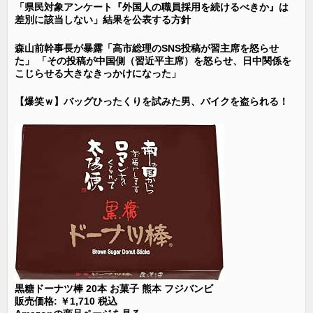
「県民対象アンケート『外国人の職員採用を続けるべきか』は
差別に該当しない」結果を公表する方針
森山前幹事長が暴露「高市総理のSNS投稿が習主席を怒らせ
た」 「その投稿が中国側（習近平主席）を怒らせ、日中関係を
こじらせる大きなきっかけになった」
【爆笑ｗ】バッグひったくりを試みた男、バイクを盗られる！
黒糖ドーナツ棒 20本 お菓子 熊本 フジバンビ
販売価格: ￥1,710 税込