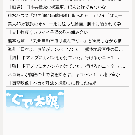
【画像】 日本共産党の街宣車、ほんと碌でもないな
積水ハウス「地面師に55億円騙し取られた…」ワイ「はえーかわいそう…会社滅茶苦茶やろなぁ」
美人JDが彼氏のオ○ニー用に送った動画、勝手に晒されて学校中の”共有オカズ” にされる
【ｗ】物凄くカワイイ子猫の取っ組み合い！
熊本地震、「九州自動車道は混んでない」と実況しながら被災地へ向かう有名アナなどに批判殺到 全国紙記者「最新の状況をいち早く伝えることは報道機関としての責務」「情報を取り上げることには大きな意義がある」
海外「日本よ、お前がナンバーワンだ」 熊本地震直後の日本の対応のスピードに世界が衝撃
【猫】 ドアノブにカバンをかけていた。行けるかニャ？ → 猫はこうなります…
【猫】 ドアノブにカバンをかけていた。行けるかニャ？ → 猫はこうなります…
ネコ飼いが階段の上で袋を揺らす。キラ〜ン！ → 地下室からヤツが現れる…
【衝撃映像】バカが津波を撮影しに行った結果…