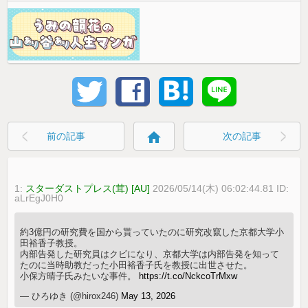
home
前の記事
次の記事
1:
スターダストプレス(茸) [AU]
2026/05/14(木) 06:02:44.81 ID:
aLrEgJ0H0
約3億円の研究費を国から貰っていたのに研究改竄した京都大学小
田裕香子教授。
内部告発した研究員はクビになり、京都大学は内部告発を知って
たのに当時助教だった小田裕香子氏を教授に出世させた。
小保方晴子氏みたいな事件。
https://t.co/NckcoTrMxw
— ひろゆき (@hirox246)
May 13, 2026