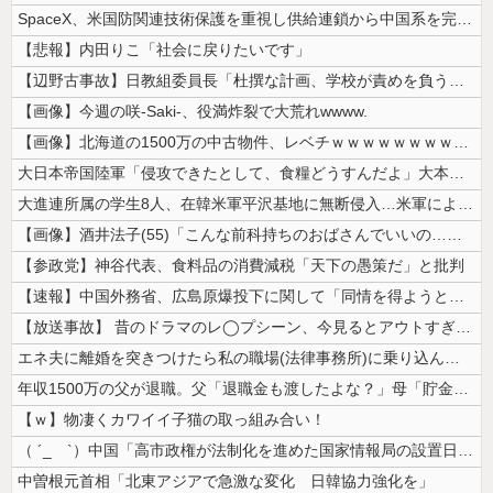
SpaceX、米国防関連技術保護を重視し供給連鎖から中国系を完全排除へ...
【悲報】内田りこ「社会に戻りたいです」
【辺野古事故】日教組委員長「杜撰な計画、学校が責めを負うのは当然」とし...
【画像】今週の咲-Saki-、役満炸裂で大荒れwwww.
【画像】北海道の1500万の中古物件、レベチｗｗｗｗｗｗｗｗｗｗｗｗｗ...
大日本帝国陸軍「侵攻できたとして、食糧どうすんだよ」大本営「現地調達」...
大進連所属の学生8人、在韓米軍平沢基地に無断侵入…米軍により身柄拘束！
【画像】酒井法子(55)「こんな前科持ちのおばさんでいいの…？」 【P...
【参政党】神谷代表、食料品の消費減税「天下の愚策だ」と批判
【速報】中国外務省、広島原爆投下に関して「同情を得ようと核被害者の立場...
【放送事故】 昔のドラマのレ◯プシーン、今見るとアウトすぎる・・・
エネ夫に離婚を突きつけたら私の職場(法律事務所)に乗り込んできた 堂々...
年収1500万の父が退職。父「退職金も渡したよな？」母「貯金なんてない...
【ｗ】物凄くカワイイ子猫の取っ組み合い！
（ ´_ゝ`）中国「高市政権が法制化を進めた国家情報局の設置日が7月3...
中曽根元首相「北東アジアで急激な変化 日韓協力強化を」