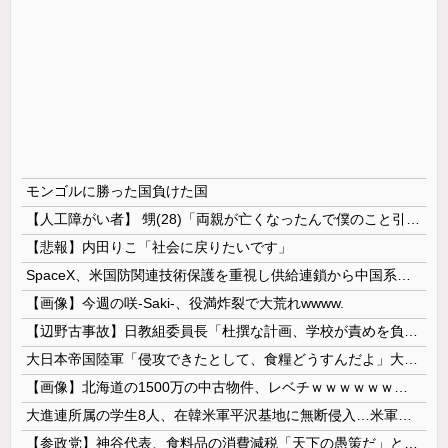
モンゴルに勝った国負けた国
【人工障がい者】 甥(28)「両親が亡くなったんで僕のこと引き取ってほしいんですけど！」なんでいい年したヒキニートを引き取らなきゃいけないんだ...
【悲報】内田りこ「社会に戻りたいです」
SpaceX、米国防関連技術保護を重視し供給連鎖から中国系を完全排除へ 供給業者に「中国籍人員をSpaceX向けの生産に関わらせないこと」「中国...
【画像】今週の咲-Saki-、役満炸裂で大荒れwwww.
【辺野古事故】日教組委員長「杜撰な計画、学校が責めを負うのは当然」としつつも、平和教育の意義強調「うちの運動方針は極めてバランス良い」
大日本帝国陸軍「侵攻できたとして、食糧どうすんだよ」大本営「現地調達」陸軍「え？」
【画像】北海道の1500万の中古物件、レベチｗｗｗｗｗｗｗｗｗｗｗｗｗｗｗｗｗｗｗｗ
大進連所属の学生8人、在韓米軍平沢基地に無断侵入…米軍により身柄拘束！
【参政党】神谷代表、食料品の消費減税「天下の愚策だ」と批判