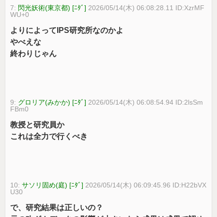
7:
閃光妖術(東京都) [ﾆﾀﾞ]
2026/05/14(木) 06:08:28.11 ID:XzrMF
WU+0
よりによってIPS研究所なのかよ
やべえな
終わりじゃん
9:
グロリア(みかか) [ﾆﾀﾞ]
2026/05/14(木) 06:08:54.94 ID:2lsSm
FBm0
教授と研究員か
これは全力で行くべき
10:
サソリ固め(庭) [ﾆﾀﾞ]
2026/05/14(木) 06:09:45.96 ID:H22bVX
U30
で、研究結果は正しいの？