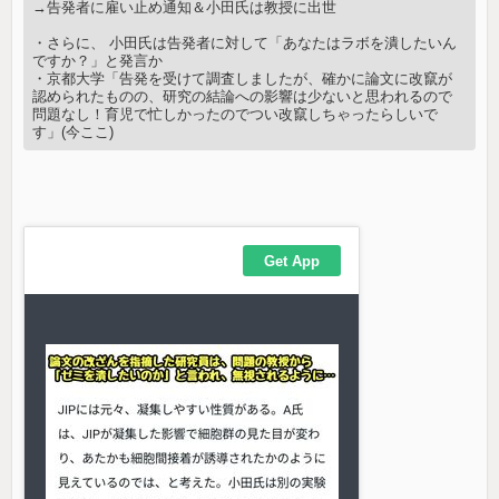
→告発者に雇い止め通知＆小田氏は教授に出世
・さらに、 小田氏は告発者に対して「あなたはラボを潰したいん
ですか？」と発言か
・京都大学「告発を受けて調査しましたが、確かに論文に改竄が
認められたものの、研究の結論への影響は少ないと思われるので
問題なし！育児で忙しかったのでつい改竄しちゃったらしいで
す」(今ここ)