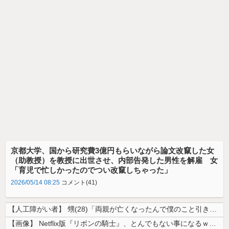
京都大学、国から研究費3億円もらいながら論文改竄した女
（助教授）を教授に出世させ、内部告発した男性を解雇 女
「育児で忙しかったのでつい改竄しちゃった」
2026/05/14 08:25
コメント(41)
【人工障がい者】 甥(28)「両親が亡くなったんで僕のこと引き取ってほ...
【画像】 Netflix版『リボンの騎士』、とんでもない事になるｗｗｗ...