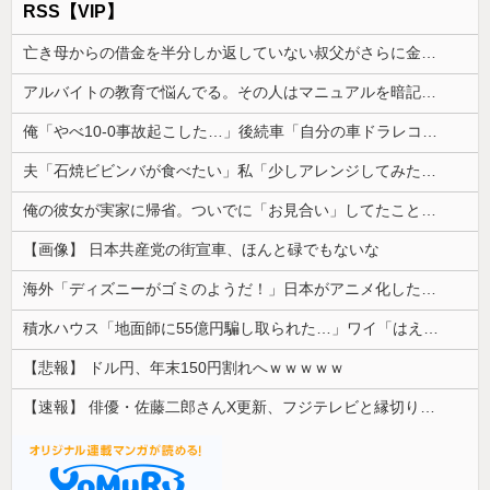
RSS【VIP】
亡き母からの借金を半分しか返していない叔父がさらに金を貸してほしいと訪ねてきた。完済するまで貸せないと断ると…
アルバイトの教育で悩んでる。その人はマニュアルを暗記して機械のように繰り返すロボットタイプ
俺「やべ10-0事故起こした…」後続車「自分の車ドラレコついてますけど、映像入ります？」→助け舟かと思った相手の一言にモヤモヤして…
夫「石焼ビビンバが食べたい」私「少しアレンジしてみたよ」→出した瞬間、夫の機嫌が急変して…
俺の彼女が実家に帰省。ついでに「お見合い」してたことが発覚した
【画像】 日本共産党の街宣車、ほんと碌でもないな
海外「ディズニーがゴミのようだ！」日本がアニメ化した米人気SF作品に絶賛の声が殺到中
積水ハウス「地面師に55億円騙し取られた…」ワイ「はえーかわいそう…会社滅茶苦茶やろなぁ」
【悲報】 ドル円、年末150円割れへｗｗｗｗｗ
【速報】 俳優・佐藤二郎さんX更新、フジテレビと縁切り宣言「僕のところは全てカットしてほしい、僕は心から、もうフジとは関わりたくないです」