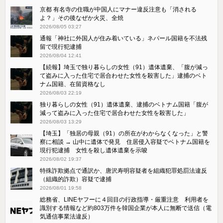
京都 有名寺の住職が中国人にマナー違反注意も「消される
よ？」その後なぜか火災、全焼
2026/08/05 03:27
通報「神社に外国人が住み着いている」ネパール国籍を不法残
留で現行犯逮捕
2026/08/04 12:41
【続報】埼玉で独り暮らしの女性（91）遺体遺棄、「腹が減っ
て盗みに入った住宅で居合わせた女性を殺害した」逮捕のベト
ナム国籍、在留資格なし
2026/08/03 22:19
独り暮らしの女性（91）遺体遺棄、逮捕のベトナム国籍「腹が
減って盗みに入った住宅で居合わせた女性を殺害した」
2026/08/03 13:29
【埼玉】「独居の母親（91）の所在がわからなくなった」と警
察に相談 → 山中に遺体で発見 住居侵入容疑でベトナム国籍を
現行犯逮捕 女性を殺し遺体遺棄を示唆
2026/08/02 19:37
特殊詐欺拠点で通訳か、唐沢寿明容疑者を組織犯罪処罰法違反
（組織的詐欺）容疑で逮捕
2026/08/01 19:58
総務省、LINEヤフーに４回目の行政指導・厳重注意 利用者を
識別する情報など約803万件を韓国企業が本人に無断で送信（電
気通信事業法違反）