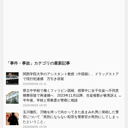
「事件・事故」カテゴリの最新記事
関西学院大学のアシスタント教授（中国籍）、ドラッグストア
で現行犯逮捕 万引き容疑
2026/08/06 22:11
県立中学校で働くフィリピン国籍、授業中に女子生徒へ不同意
猥褻容疑で再逮捕へ 2023年11月以降、生徒複数が被害訴え →
半年後、学校と県教委が警察に相談
2026/08/05 19:05
玉川徹氏、刃物を持って向かってきた血まみれ男に発砲した警
官について「死刑にならない犯罪を警察官が死刑にしてしまっ
たということ」
2026/08/05 15:55