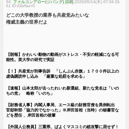
94:
ファルコンアロー(ジパング) [GB]
2026/05/14(木) 07:04:26.
51 ID:tGb/fax+0
どこの大学教授の業界も共産党みたいな
権威主義の世界だよ
【朗報】かわいい動物の動画がストレス・不安の軽減になる可
能性。英大学の研究で実証
【！】共産党が刑事告訴 「しんぶん赤旗」１７００件以上の
虚偽購読申し込み 「厳重な処罰を求める」
【速報】山本太郎が去ったれいわ新選組、新たな党名は「いの
ちの党」 略称「いのち」
【財務省人事】内閣人事局、エース級の財務官僚を異例転出
官邸幹部「協力的でなかった」※岸田首相（当時）の秘書官な
どを歴任 、岸田首相の後輩
【外国人公務員】三重県、ぱよくマスコミの総攻撃に屈せず！