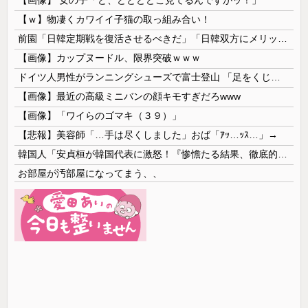
【ｗ】物凄くカワイイ子猫の取っ組み合い！
前園「日韓定期戦を復活させるべきだ」「日韓双方にメリットがある」……日本へのメリットがなにもないんですが、それは
【画像】カップヌードル、限界突破ｗｗｗ
ドイツ人男性がランニングシューズで富士登山 「足をくじいて動けない」
【画像】最近の高級ミニバンの顔キモすぎだろwww
【画像】「ワイらのゴマキ（３９）」
【悲報】美容師「…手は尽くしました」おば「ｱｯ…ｯｽ…」→
韓国人「安貞桓が韓国代表に激怒！『惨憺たる結果、徹底的な刷新が必要だ』と監督や協会を痛烈批判」
お部屋が汚部屋になってまう、、