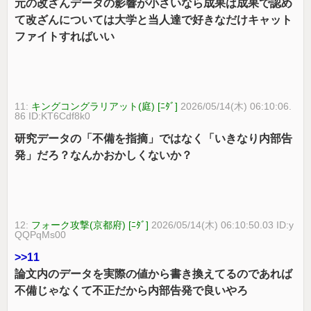
元の改ざんデータの影響が小さいなら成果は成果で認め
て改ざんについては大学と当人達で好きなだけキャット
ファイトすればいい
11:
キングコングラリアット(庭) [ﾆﾀﾞ]
2026/05/14(木) 06:10:06.
86 ID:KT6Cdf8k0
研究データの「不備を指摘」ではなく「いきなり内部告
発」だろ？なんかおかしくないか？
12:
フォーク攻撃(京都府) [ﾆﾀﾞ]
2026/05/14(木) 06:10:50.03 ID:y
QQPqMs00
>>11
論文内のデータを実際の値から書き換えてるのであれば
不備じゃなくて不正だから内部告発で良いやろ