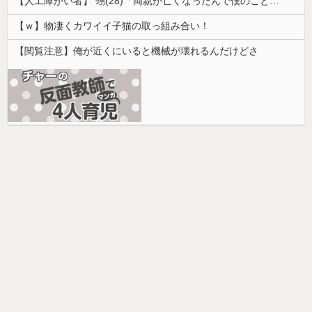
【人工障がい者】 甥(28)「両親が亡くなったんで僕のこと引き取ってほしいんですけど！」なんでいい年したヒキニートを引き取らなきゃいけないんだ...
【ｗ】物凄くカワイイ子猫の取っ組み合い！
【閲覧注意】俺が近くにいると機械が壊れるんだけどさ