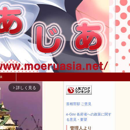
ok
詳しく見る
arrow_forward_ios
首相官邸 ご意見
e-Gov 各府省への政策に関す
る意見・要望
管理人より