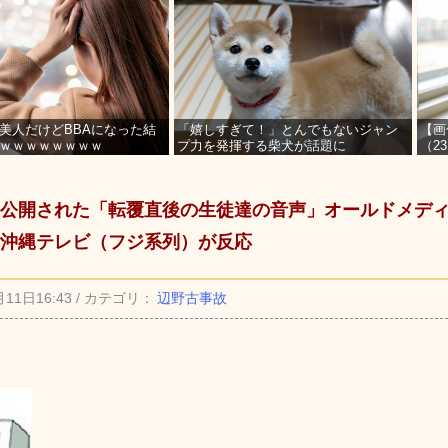
美人だけどBBAになった結
「嬉しすぎて！」とんでもないジャン
【画
ｗｗｗｗｗｗｗｗ
プ力を発揮する柴犬が話題に
（2
を募
公開された「転覆直後の生徒達の音声」オールドメデ
沖縄テレビ（フジ系列）が反応
月11日16:43 / カテゴリ：
辺野古事故