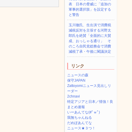
表 日本の脅威に「追加の
軍事的選択肢」を設定する
と警告
玉川徹氏、生出演で消費税
減税反対を主張する河野太
郎氏を絶賛「全面的に大賛
成、おっしゃる通り」 そ
のころ自民党総務会で消費
減税了承・午後に閣議決定
リンク
ニュースの森
保守JAPAN
Zattoyomiニュース見出しリ
ーダー
2chnavi
特定アジアと日本／情強！良
まとめ速報
いーあんてな(#ﾟｗﾟ)
我無ちゃんねる
だめぽあんてな
ニュース★３つ！