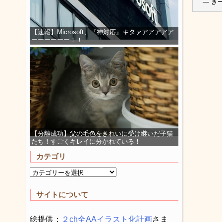
— きーこ
【速報】Microsoft、『神対応』キタァアアアアア
ーーーーーー！！
【分離成功】父の毛色をきれいに受け継いだ子猫
たち！すごくキレイに分かれている！
カテゴリ
サイトについて
絵提供：
２ch全AAイラスト化計画
さま