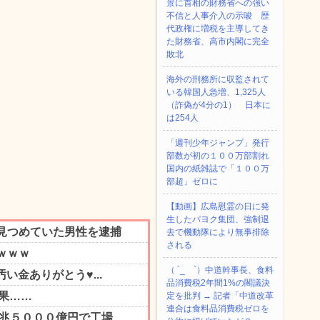
景に首相の財務省への強い
不信と人事介入の示唆 歴
代政権に増税を主導してき
た財務省、高市内閣に完全
敗北
海外の刑務所に収監されて
いる韓国人急増、1,325人
（詐偽が4分の1） 日本に
は254人
「週刊少年ジャンプ」発行
部数が初の１００万部割れ
国内の紙雑誌で「１００万
部超」ゼロに
【動画】広島慰霊の日に発
生したパヨク集団、強制退
去で機動隊により無事排除
される
（ ´_ゝ`）中道幹事長、食料
品消費税2年間1%の閣議決
定を批判 → 記者「中道改革
連合は食料品消費税ゼロを