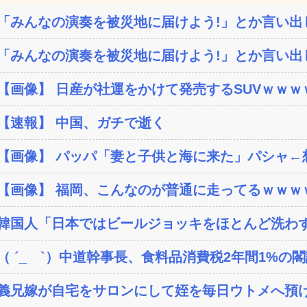
「みんなの演奏を被災地に届けよう!」とか言い出し
「みんなの演奏を被災地に届けよう!」とか言い出し
【画像】 日産が社運をかけて発売するSUVｗｗｗ
【速報】 中国、ガチで逝く
【画像】 パッパ「妻と子供と海に来た」パシャ←想像
【画像】 福岡、こんなのが普通に走ってるｗｗｗｗ
韓国人「日本ではビールジョッキをほとんど洗わずに
（ ´_ゝ`）中道幹事長、食料品消費税2年間1%の閣議
義兄嫁が自宅をサロンにして姪を毎日ウトメへ預け