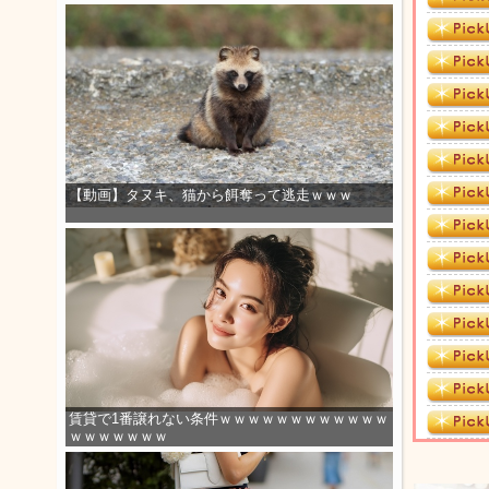
【動画】タヌキ、猫から餌奪って逃走ｗｗｗ
賃貸で1番譲れない条件ｗｗｗｗｗｗｗｗｗｗｗｗ
ｗｗｗｗｗｗｗ