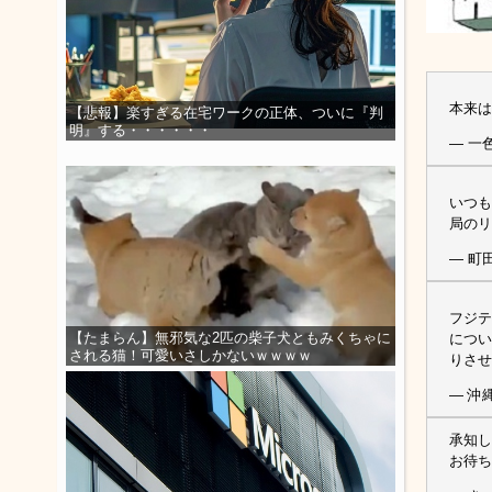
本来
【悲報】楽すぎる在宅ワークの正体、ついに『判
明』する・・・・・・
— 一色伸
いつも
局の
— 町
フジテ
【たまらん】無邪気な2匹の柴子犬ともみくちゃに
につい
される猫！可愛いさしかないｗｗｗｗ
りさせ
— 沖縄
承知し
お待ち