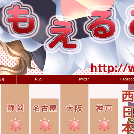
紹介
RSS
Twitter
Facebo