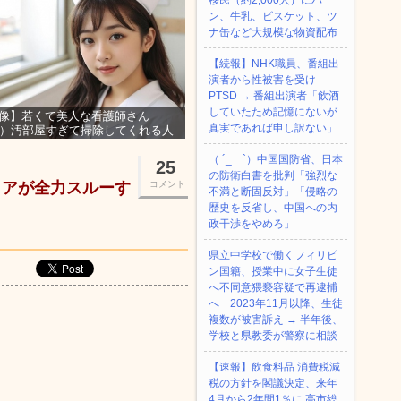
移民（約2,000人）にパ
ン、牛乳、ビスケット、ツ
ナ缶など大規模な物資配布
【続報】NHK職員、番組出
演者から性被害を受け
PTSD → 番組出演者「飲酒
していたため記憶にないが
像】若くて美人な看護師さん
真実であれば申し訳ない」
3）汚部屋すぎて掃除してくれる人
集ｗｗｗ
（ ´_ゝ`）中国国防省、日本
25
の防衛白書を批判「強烈な
ィアが全力スルーす
コメント
不満と断固反対」「侵略の
歴史を反省し、中国への内
政干渉をやめろ」
県立中学校で働くフィリピ
ン国籍、授業中に女子生徒
へ不同意猥褻容疑で再逮捕
へ 2023年11月以降、生徒
複数が被害訴え → 半年後、
学校と県教委が警察に相談
【速報】飲食料品 消費税減
税の方針を閣議決定、来年
4月から2年間1％に 高市総