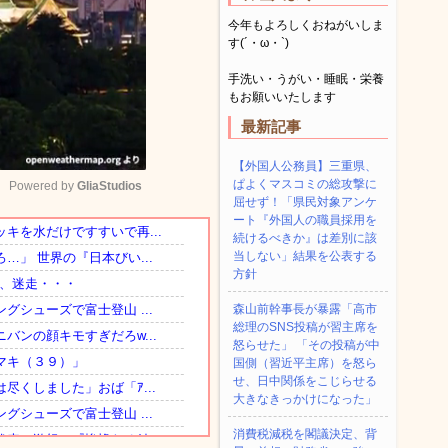
今年もよろしくおねがいしま
す(´・ω・`)
手洗い・うがい・睡眠・栄養
もお願いいたします
最新記事
【外国人公務員】三重県、
ぱよくマスコミの総攻撃に
Powered by 
GliaStudios
屈せず！「県民対象アンケ
ート『外国人の職員採用を
続けるべきか』は差別に該
Mute
当しない」結果を公表する
方針
森山前幹事長が暴露「高市
総理のSNS投稿が習主席を
怒らせた」 「その投稿が中
国側（習近平主席）を怒ら
せ、日中関係をこじらせる
大きなきっかけになった」
消費税減税を閣議決定、背