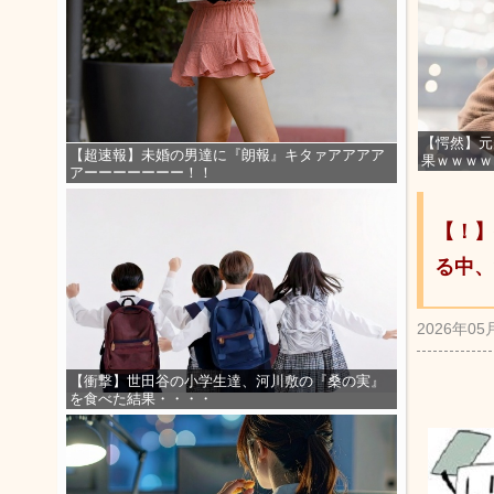
【愕然】元
【超速報】未婚の男達に『朗報』キタァアアアア
果ｗｗｗｗ
アーーーーーーー！！
【！】
る中、
2026年05
【衝撃】世田谷の小学生達、河川敷の『桑の実』
を食べた結果・・・・