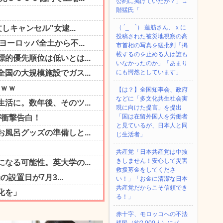
公約に掲げていたが？」→
階猛氏「
（ ´_ゝ`） 蓮舫さん、ｘに
投稿された被災地視察の高
市首相の写真を猛批判「掲
載するのを止める人は誰も
いなかったのか」「あまり
にも愕然としています」
【は？】全国知事会、政府
などに「多文化共生社会実
現に向けた提言」を提出
「国は在留外国人を労働者
と見ているが、日本人と同
じ生活者」
共産党「日本共産党は中抜
きしません！安心して災害
救援募金をしてくださ
い！」「お金に清潔な日本
共産党だからこそ信頼でき
る！」
赤十字、モロッコへの不法