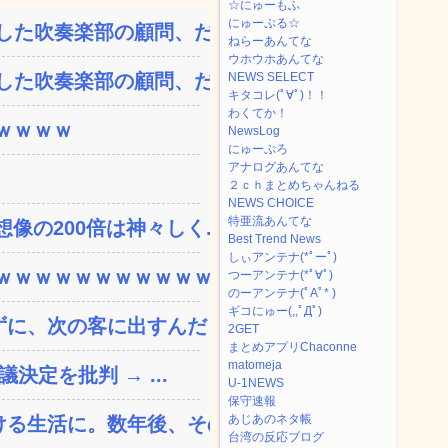
☆にゅーもふ
にゅーぷる☆
た吹奏楽部の顧問、だが...
ねらーあんてな
ウホウホあんてな
た吹奏楽部の顧問、だが...
NEWS SELECT
キタコレ(ﾟ∀ﾟ)！！
わくてか！
ｗｗｗｗ
NewsLog
にゅーぷろ
アナログあんてな
２ｃｈまとめちゃんねる
NEWS CHOICE
特亜流あんてな
の200倍は神々しく...
Best Trend News
しぃアンテナ(*ﾟーﾟ)
ｗｗｗｗｗｗｗｗｗｗｗ...
つーアンテナ(*ﾟ∀ﾟ)
のーアンテナ(ﾟAﾟ* )
ギコにゅー(,,ﾟДﾟ)
、次の客に出すんだ！ ...
2GET
まとめアプリChaconne
matomeja
決定を批判 → ...
U-1NEWS
保守速報
あじあのネタ帳
る生活に。数年後、そのツ...
台湾の反応ブログ