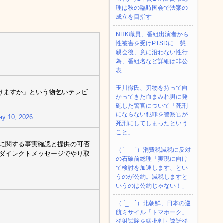
理は秋の臨時国会で法案の
成立を目指す
NHK職員、番組出演者から
性被害を受けPTSDに 懇
親会後、意に沿わない性行
為、番組名など詳細は非公
表
玉川徹氏、刃物を持って向
けますか」という物乞いテレビ
かってきた血まみれ男に発
砲した警官について「死刑
にならない犯罪を警察官が
ay 10, 2026
死刑にしてしまったという
こと」
声に関する事実確認と提供の可否
（ ´_ゝ`）消費税減税に反対
ばダイレクトメッセージでやり取
の石破前総理「実現に向け
て検討を加速します、とい
うのが公約。減税しますと
いうのは公約じゃない！」
（ ´_ゝ`）北朝鮮、日本の巡
航ミサイル「‌トマホーク」
発射試験を猛批判・談話発