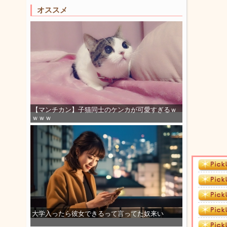
オススメ
【マンチカン】子猫同士のケンカが可愛すぎるｗ
ｗｗｗ
大学入ったら彼女できるって言ってた奴来い