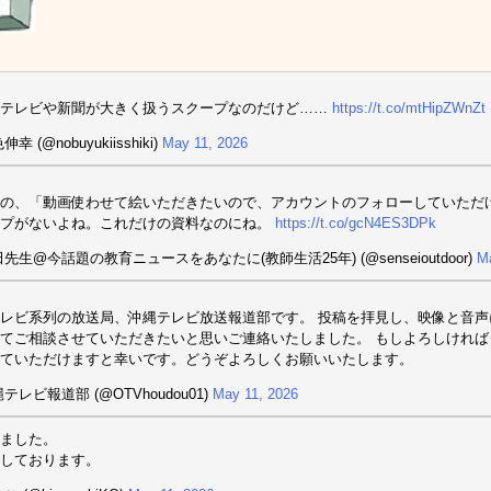
はテレビや新聞が大きく扱うスクープなのだけど……
https://t.co/mtHipZWnZt
幸 (@nobuyukiisshiki)
May 11, 2026
の、「動画使わせて絵いただきたいので、アカウントのフォローしていただ
リプがないよね。これだけの資料なのにね。
https://t.co/gcN4ES3DPk
田先生@今話題の教育ニュースをあなたに(教師生活25年) (@senseioutdoor)
M
レビ系列の放送局、沖縄テレビ放送報道部です。 投稿を拝見し、映像と音
てご相談させていただきたいと思いご連絡いたしました。 もしよろしけれ
ていただけますと幸いです。どうぞよろしくお願いいたします。
テレビ報道部 (@OTVhoudou01)
May 11, 2026
ました。
しております。