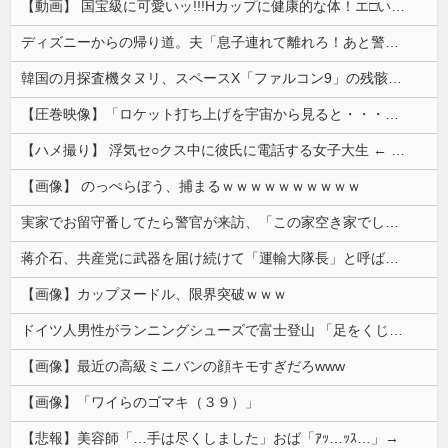
【動画】 国宝級に可愛いッ!!!Hカップに健康的な体！エ□い！乳首からマ●コまで見えているよ 笑
ディズニーからの帰り道。夫「息子連れて離れろ！あと警察に通報！」私「助けて！」駅員「どうしました！？」→トンデモナイことに…
韓国の月探査機タヌリ、スペースX「ファルコン9」の残骸が月面に衝突する様子を撮影！
【圧巻映像】「ロケット打ち上げを宇宙から見ると・・・」の動画が衝撃的
【ハメ撮り】 浮気セ○クス中に彼氏に電話する女子大生 ← これを現実にやる子が現れる…
【画像】 のっぺらぼう、捕まるｗｗｗｗｗｗｗｗｗｗ
実家でお留守番してたら警官が来訪、「この家空き家でしたよね？」と問いかけてくるが実際は30年ほど住んでおり……
蒋介石、共産党に武器を届け続けて「運輸大隊長」と呼ばれる
【画像】カップヌードル、限界突破ｗｗｗ
ドイツ人男性がランニングシューズで富士登山 「足をくじいて動けない」
【画像】最近の高級ミニバンの顔キモすぎだろwww
【画像】「ワイらのゴマキ（３９）」
【悲報】美容師「…手は尽くしました」おば「ｱｯ…ｯｽ…」→