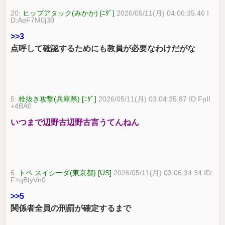
20:
ヒップアタック(みかか) [ﾆﾀﾞ]
2026/05/11(月) 04:06:35.46 I
D:AeF7M0j30
>>3
点呼して確認するためにも教員が必要なわけだがな
5:
栓抜き攻撃(兵庫県) [ﾆﾀﾞ]
2026/05/11(月) 03:04:35.87 ID:FpII
+4BA0
いつまで辺野古辺野古言うてんねん
6:
トペ スイシーダ(東京都) [US]
2026/05/11(月) 03:06:34.34 ID:
F+qBIyVn0
>>5
関係者全員の刑罰が確定するまで