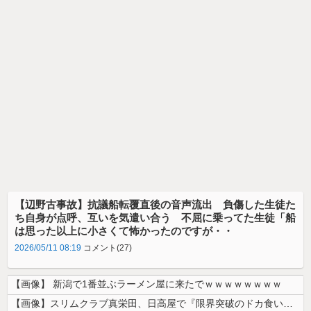
【辺野古事故】抗議船転覆直後の音声流出 負傷した生徒た
ち自身が点呼、互いを気遣い合う 不屈に乗ってた生徒「船
は思った以上に小さくて怖かったのですが・・
2026/05/11 08:19
コメント(27)
【画像】 新潟で1番並ぶラーメン屋に来たでｗｗｗｗｗｗｗｗ
【画像】スリムクラブ真栄田、日高屋で『限界突破のドカ食い』を披露するｗ...