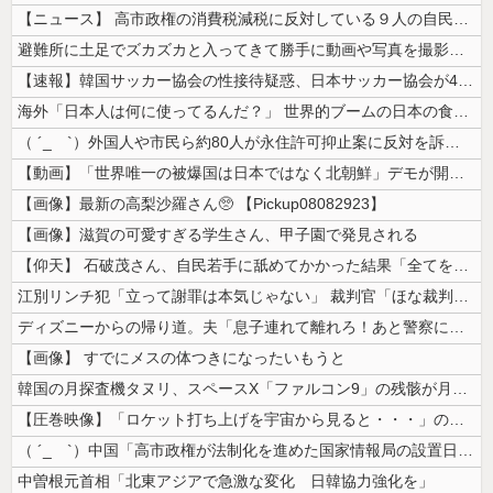
【ニュース】 高市政権の消費税減税に反対している９人の自民党議員が全て...
避難所に土足でズカズカと入ってきて勝手に動画や写真を撮影したメディア取...
【速報】韓国サッカー協会の性接待疑惑、日本サッカー協会が4人の日本人審...
海外「日本人は何に使ってるんだ？」 世界的ブームの日本の食品、買ってみ...
（ ´_ゝ`）外国人や市民ら約80人が永住許可抑止案に反対を訴え「選別...
【動画】「世界唯一の被爆国は日本ではなく北朝鮮」デモが開催される
【画像】最新の高梨沙羅さん🥺 【Pickup08082923】
【画像】滋賀の可愛すぎる学生さん、甲子園で発見される
【仰天】 石破茂さん、自民若手に舐めてかかった結果「全てを失うｗｗｗｗ...
江別リンチ犯「立って謝罪は本気じゃない」 裁判官「ほな裁判で土下座して...
ディズニーからの帰り道。夫「息子連れて離れろ！あと警察に通報！」私「助...
【画像】 すでにメスの体つきになったいもうと
韓国の月探査機タヌリ、スペースX「ファルコン9」の残骸が月面に衝突する...
【圧巻映像】「ロケット打ち上げを宇宙から見ると・・・」の動画が衝撃的
（ ´_ゝ`）中国「高市政権が法制化を進めた国家情報局の設置日が7月3...
中曽根元首相「北東アジアで急激な変化 日韓協力強化を」