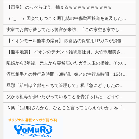
【画像】 のっぺらぼう、捕まるｗｗｗｗｗｗｗｗｗｗ
（ ´_ゝ`）国会でしつこく週刊誌の中傷動画報道を追及した立憲議員、自身への誹謗中傷・苦情電話被害を訴え「総理に疑問を質す、当然のことをした...
実家でお留守番してたら警官が来訪、「この家空き家でしたよね？」と問いかけてくるが実際は30年ほど住んでおり……
【イオンモール熊本の爆発】 飲食店の保管用LPガスが損傷「救出時も室内にガス充満」2人死亡、1人心肺停止
【熊本地震】 イオンのテナント雑貨店社員、大竹玖瑠美さん(22)がカワイイ・・・
離婚から3年後、元夫から突然届いたガラス玉の指輪。その真意を知った瞬間、私も弁護士も言葉を失って…
浮気相手との性行為時間→3時間、嫁との性行為時間→15分wwwwwwwww
旦那「給料は全部そっちで管理して」私「急にどうしたの？」→気づけば夫の収入がそのまま私名義の貯金になっていて…
父から祖母が会いたがっていることを告げられた。どうやら祖母は天麩羅通りの糞トメだったようで...
Ａ奥「(旦那)さんから、ひとこと言ってもらえないか」私「相談してみる」→ 人がおかしくなった瞬間を目の前で見て...