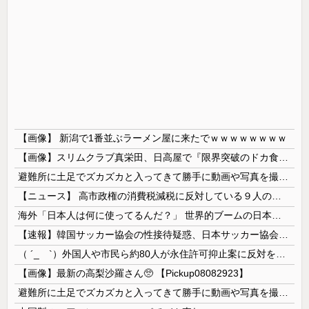
【画像】 新潟で1番並ぶラーメン屋に来たでｗｗｗｗｗｗｗｗ
【画像】スリムクラブ真栄田、日高屋で『限界突破のドカ食い』を披露するｗｗｗｗｗｗ
避難所に土足でズカズカと入ってきて勝手に動画や写真を撮影したメディア取材陣、挙句の果てに要求してきたのは……
【ニュース】 高市政権の消費税減税に反対している９人の自民党議員が全て判明！！！！ やっぱりコイツラかｗｗｗｗｗ
海外「日本人は何に使ってるんだ？」 世界的ブームの日本の食品、買ってみたものの使い道が分からない外国人が続出
【速報】韓国サッカー協会の性接待疑惑、日本サッカー協会が4人の日本人審判員を調査「調査後に結果を公表します」
（ ´_ゝ`）外国人や市民ら約80人が永住許可抑止案に反対を訴え「選別、差別の作業」「国会審議も経ずいきなり厳格化する国に誰が来ますか！」「今す...
【画像】最新の高梨沙羅さん🥺 【Pickup08082923】
避難所に土足でズカズカと入ってきて勝手に動画や写真を撮影したメディア取材陣、挙句の果てに要求してきたのは……