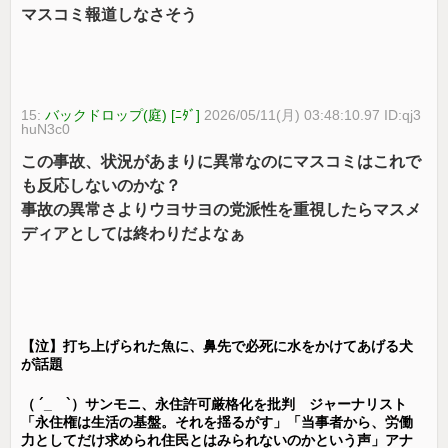
マスコミ報道しなさそう
15:
バックドロップ(庭) [ﾆﾀﾞ]
2026/05/11(月) 03:48:10.97 ID:qj3
huN3c0
この事故、状況があまりに異常なのにマスコミはこれで
も反応しないのかな？
事故の異常さよりウヨサヨの党派性を重視したらマスメ
ディアとしては終わりだよなぁ
【泣】打ち上げられた魚に、鼻先で必死に水をかけてあげる犬
が話題
（ ´_ゝ`）サンモニ、永住許可厳格化を批判 ジャーナリスト
「永住権は生活の基盤。それを揺るがす」「当事者から、労働
力としてだけ求められ住民とはみられないのかという声」アナ