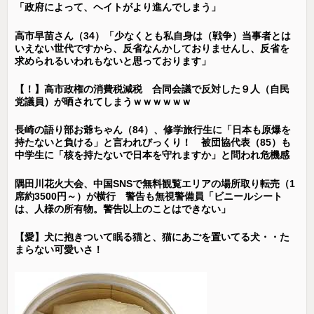
「政府によって、ヘイトがより進んでしまう」
高市早苗さん（34）「少なくとも私自身は（戦争）当事者とは
いえない世代ですから、反省なんかしておりませんし、反省を
求められるいわれもないと思っております」
【！】高市政権の消費税減税 合同会議で反対した９人（自民
党議員）が晒されてしまうｗｗｗｗｗｗ
長崎の語り部お爺ちゃん（84）、修学旅行生に「日本も原爆を
持たないと負ける」と言われびっくり！ 被団協代表（85）も
中学生に「核を持たないで日本を守れますか」と問われ危機感
隅田川花火大会、中国SNSで無料観覧エリアの場所取り転売（1
席約3500円～）が横行 警告も無視警備員「ビニールシート
は、人様の所有物。警告以上のことはできない」
【愛】犬に抱きついて眠る猫と、猫にあごを置いてる犬・・た
まらない可愛いさ！