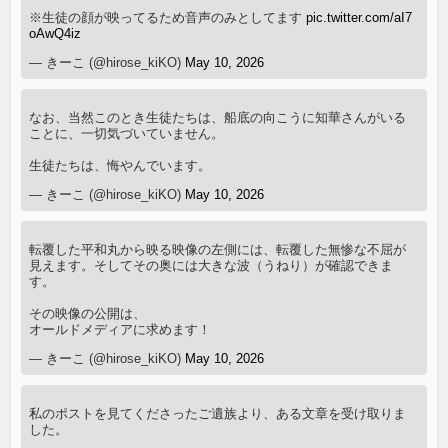
※生徒の顔が映ってるため音声のみとしてます
pic.twitter.com/aI7
oAwQ4iz
— きーこ (@hirose_kiKO)
May 10, 2026
なお、当然このとき生徒たちは、船底の向こうに知華さんがいる
ことに、一切気づいていません。
生徒たちは、悔やんでいます。
— きーこ (@hirose_kiKO)
May 10, 2026
転覆した平和丸から映る映像の左側には、転覆した無惨な不屈が
見えます。そしてその奥には大きな波（うねり）が確認できま
す。
その映像の公開は、
オールドメディアに求めます！
— きーこ (@hirose_kiKO)
May 10, 2026
私のポストを見てくださったご遺族より、ある文章を受け取りま
した。