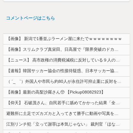
コメントページはこちら
【画像】 新潟で1番並ぶラーメン屋に来たでｗｗｗｗｗｗｗｗ
【画像】スリムクラブ真栄田、日高屋で『限界突破のドカ食い』を披露するｗｗｗｗｗｗ
【ニュース】 高市政権の消費税減税に反対している９人の自民党議員が全て判明！！！！ やっぱりコイツラかｗｗｗｗｗ
【速報】韓国サッカー協会の性接待疑惑、日本サッカー協会が4人の日本人審判員を調査「調査後に結果を公表します」
（ ´_ゝ`）外国人や市民ら約80人が永住許可抑止案に反対を訴え「選別、差別の作業」「国会審議も経ずいきなり厳格化する国に誰が来ますか！」「今す...
【画像】最新の高梨沙羅さん🥺 【Pickup08082923】
【仰天】 石破茂さん、自民若手に舐めてかかった結果「全てを失うｗｗｗｗｗ」
避難所に土足でズカズカと入ってきて勝手に動画や写真を撮影したメディア取材陣、挙句の果てに要求してきたのは……
江別リンチ犯「立って謝罪は本気じゃない」 裁判官「ほな裁判で土下座してないキミは本気じゃないな」