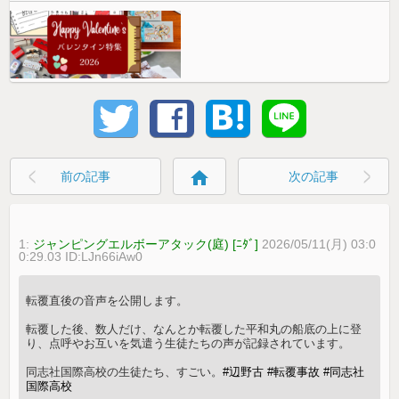
home
前の記事
次の記事
1:
ジャンピングエルボーアタック(庭) [ﾆﾀﾞ]
2026/05/11(月) 03:0
0:29.03 ID:LJn66iAw0
転覆直後の音声を公開します。
転覆した後、数人だけ、なんとか転覆した平和丸の船底の上に登
り、点呼やお互いを気遣う生徒たちの声が記録されています。
同志社国際高校の生徒たち、すごい。
#辺野古
#転覆事故
#同志社
国際高校