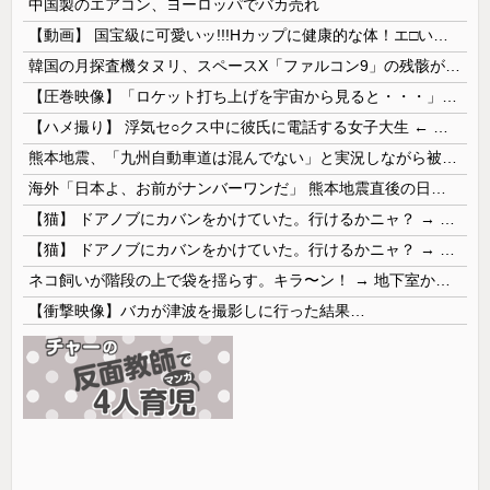
中国製のエアコン、ヨーロッパでバカ売れ
【動画】 国宝級に可愛いッ!!!Hカップに健康的な体！エ□い！乳首からマ●コまで見えているよ 笑
韓国の月探査機タヌリ、スペースX「ファルコン9」の残骸が月面に衝突する様子を撮影！
【圧巻映像】「ロケット打ち上げを宇宙から見ると・・・」の動画が衝撃的
【ハメ撮り】 浮気セ○クス中に彼氏に電話する女子大生 ← これを現実にやる子が現れる…
熊本地震、「九州自動車道は混んでない」と実況しながら被災地へ向かう有名アナなどに批判殺到 全国紙記者「最新の状況をいち早く伝えることは報道機関としての責務」「情報を取り上げることには大きな意義がある」
海外「日本よ、お前がナンバーワンだ」 熊本地震直後の日本の対応のスピードに世界が衝撃
【猫】 ドアノブにカバンをかけていた。行けるかニャ？ → 猫はこうなります…
【猫】 ドアノブにカバンをかけていた。行けるかニャ？ → 猫はこうなります…
ネコ飼いが階段の上で袋を揺らす。キラ〜ン！ → 地下室からヤツが現れる…
【衝撃映像】バカが津波を撮影しに行った結果…