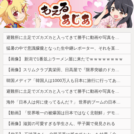
避難所に土足でズカズカと入ってきて勝手に動画や写真を撮影したメディア取材陣、挙句の果てに要求してきたのは……
猛暑の中で意識朦朧となった生中継レポーター、それを某出演者が爆笑しながら現場レポート続行を強制する動画が再注目されて……
【画像】 新潟で1番並ぶラーメン屋に来たでｗｗｗｗｗｗｗｗ
【画像】スリムクラブ真栄田、日高屋で『限界突破のドカ食い』を披露するｗｗｗｗｗｗ
韓国メディア「韓国人は1000万人も日本に旅行に行ってあげるのに、どうして日本人は韓国に来ないのか」自国に魅力がないのを棚に上げて日本を分析
避難所に土足でズカズカと入ってきて勝手に動画や写真を撮影したメディア取材陣、挙句の果てに要求してきたのは……
海外「日本人は何に使ってるんだ？」 世界的ブームの日本の食品、買ってみたものの使い道が分からない外国人が続出
【動画】「世界唯一の被爆国は日本ではなく北朝鮮」デモが開催される
【画像】滋賀の可愛すぎる学生さん、甲子園で発見される