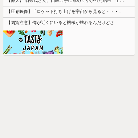
【仰天】 石破茂さん、自民若手に舐めてかかった結果「全てを失うｗｗｗｗｗ」
【圧巻映像】「ロケット打ち上げを宇宙から見ると・・・」の動画が衝撃的
【閲覧注意】俺が近くにいると機械が壊れるんだけどさ