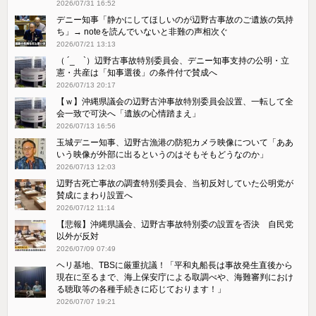
2026/07/31 16:52
デニー知事「静かにしてほしいのが辺野古事故のご遺族の気持
ち」→ noteを読んでいないと非難の声相次ぐ
2026/07/21 13:13
（ ´_ゝ`）辺野古事故特別委員会、デニー知事支持の公明・立
憲・共産は「知事選後」の条件付で賛成へ
2026/07/13 20:17
【ｗ】沖縄県議会の辺野古沖事故特別委員会設置、一転して全
会一致で可決へ「遺族の心情踏まえ」
2026/07/13 16:56
玉城デニー知事、辺野古漁港の防犯カメラ映像について「ああ
いう映像が外部に出るというのはそもそもどうなのか」
2026/07/13 12:03
辺野古死亡事故の調査特別委員会、当初反対していた公明党が
賛成にまわり設置へ
2026/07/12 11:14
【悲報】沖縄県議会、辺野古事故特別委の設置を否決 自民党
以外が反対
2026/07/09 07:49
ヘリ基地、TBSに厳重抗議！「平和丸船長は事故発生直後から
現在に至るまで、海上保安庁による取調べや、海難審判におけ
る聴取等の各種手続きに応じております！」
2026/07/07 19:21