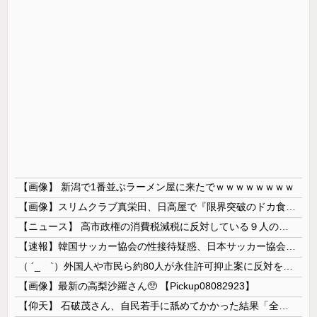
【画像】 新潟で1番並ぶラーメン屋に来たでｗｗｗｗｗｗｗｗ
【画像】スリムクラブ真栄田、日高屋で『限界突破のドカ食い』を披露するｗｗｗｗｗｗ
【ニュース】 高市政権の消費税減税に反対している９人の自民党議員が全て判明！！！！ やっぱりコイツラかｗｗｗｗｗ
【速報】韓国サッカー協会の性接待疑惑、日本サッカー協会が4人の日本人審判員を調査「調査後に結果を公表します」
（ ´_ゝ`）外国人や市民ら約80人が永住許可抑止案に反対を訴え「選別、差別の作業」「国会審議も経ずいきなり厳格化する国に誰が来ますか！」「今す...
【画像】最新の高梨沙羅さん🥺 【Pickup08082923】
【仰天】 石破茂さん、自民若手に舐めてかかった結果「全てを失うｗｗｗｗｗ」