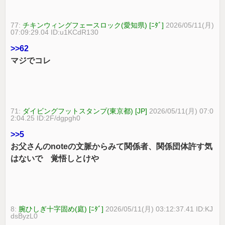
77:
チキンウィングフェースロック(愛知県) [ﾆﾀﾞ]
2026/05/11(月)
07:09:29.04 ID:u1KCdR130
>>62
マジでコレ
71:
ダイビングフットスタンプ(東京都) [JP]
2026/05/11(月) 07:0
2:04.25 ID:2F/dgpgh0
>>5
お父さんのnoteの文脈からみて関係者、関係団体許す気
はないで 覚悟しとけや
8:
腕ひしぎ十字固め(庭) [ﾆﾀﾞ]
2026/05/11(月) 03:12:37.41 ID:KJ
dsByzL0