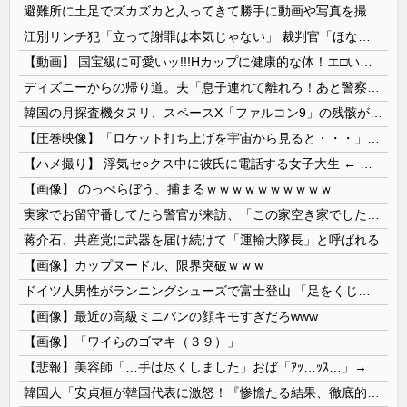
避難所に土足でズカズカと入ってきて勝手に動画や写真を撮影したメディア取材陣、挙句の果てに要求してきたのは……
江別リンチ犯「立って謝罪は本気じゃない」 裁判官「ほな裁判で土下座してないキミは本気じゃないな」
【動画】 国宝級に可愛いッ!!!Hカップに健康的な体！エ□い！乳首からマ●コまで見えているよ 笑
ディズニーからの帰り道。夫「息子連れて離れろ！あと警察に通報！」私「助けて！」駅員「どうしました！？」→トンデモナイことに…
韓国の月探査機タヌリ、スペースX「ファルコン9」の残骸が月面に衝突する様子を撮影！
【圧巻映像】「ロケット打ち上げを宇宙から見ると・・・」の動画が衝撃的
【ハメ撮り】 浮気セ○クス中に彼氏に電話する女子大生 ← これを現実にやる子が現れる…
【画像】 のっぺらぼう、捕まるｗｗｗｗｗｗｗｗｗｗ
実家でお留守番してたら警官が来訪、「この家空き家でしたよね？」と問いかけてくるが実際は30年ほど住んでおり……
蒋介石、共産党に武器を届け続けて「運輸大隊長」と呼ばれる
【画像】カップヌードル、限界突破ｗｗｗ
ドイツ人男性がランニングシューズで富士登山 「足をくじいて動けない」
【画像】最近の高級ミニバンの顔キモすぎだろwww
【画像】「ワイらのゴマキ（３９）」
【悲報】美容師「…手は尽くしました」おば「ｱｯ…ｯｽ…」→
韓国人「安貞桓が韓国代表に激怒！『惨憺たる結果、徹底的な刷新が必要だ』と監督や協会を痛烈批判」