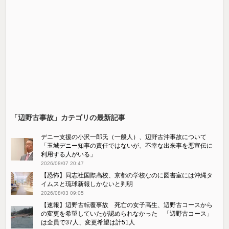
「辺野古事故」カテゴリの最新記事
デニー支援の小沢一郎氏（一般人）、辺野古沖事故について
「玉城デニー知事の責任ではないが、不幸な出来事を悪宣伝に
利用する人がいる」
2026/08/07 20:47
【恐怖】同志社国際高校、京都の学校なのに図書室には沖縄タ
イムスと琉球新報しかないと判明
2026/08/03 09:05
【速報】辺野古転覆事故 死亡の女子高生、辺野古コースから
の変更を希望していたが認められなかった 「辺野古コース」
は全員で37人、変更希望は計51人