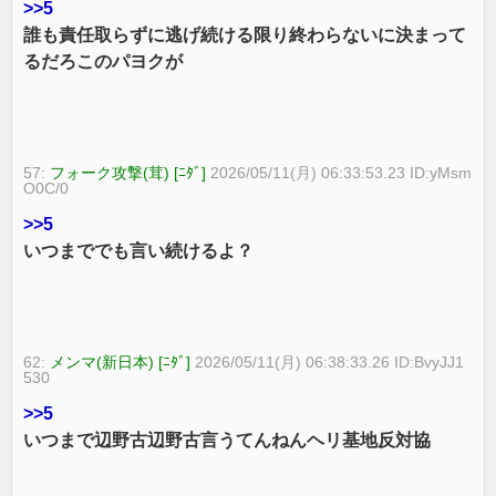
>>5
誰も責任取らずに逃げ続ける限り終わらないに決まって
るだろこのパヨクが
57:
フォーク攻撃(茸) [ﾆﾀﾞ]
2026/05/11(月) 06:33:53.23 ID:yMsm
O0C/0
>>5
いつまででも言い続けるよ？
62:
メンマ(新日本) [ﾆﾀﾞ]
2026/05/11(月) 06:38:33.26 ID:BvyJJ1
530
>>5
いつまで辺野古辺野古言うてんねんヘリ基地反対協