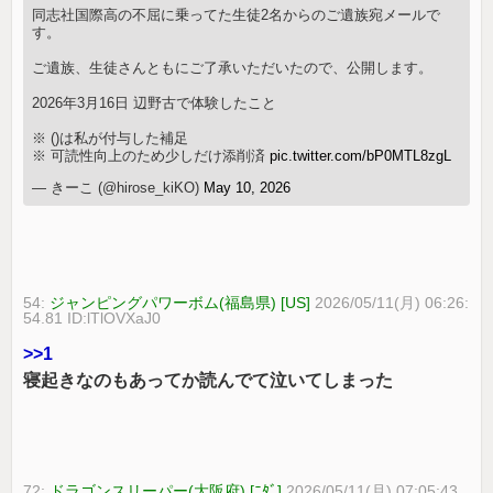
同志社国際高の不屈に乗ってた生徒2名からのご遺族宛メールで
す。
ご遺族、生徒さんともにご了承いただいたので、公開します。
2026年3月16日 辺野古で体験したこと
※ ()は私が付与した補足
※ 可読性向上のため少しだけ添削済
pic.twitter.com/bP0MTL8zgL
— きーこ (@hirose_kiKO)
May 10, 2026
54:
ジャンピングパワーボム(福島県) [US]
2026/05/11(月) 06:26:
54.81 ID:lTlOVXaJ0
>>1
寝起きなのもあってか読んでて泣いてしまった
72:
ドラゴンスリーパー(大阪府) [ﾆﾀﾞ]
2026/05/11(月) 07:05:43.