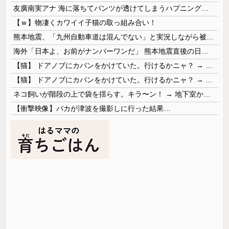
友廣南実アナ 海に落ちてパンツが透けてしまうハプニング！！【GIF動画あり】
【ｗ】物凄くカワイイ子猫の取っ組み合い！
熊本地震、「九州自動車道は混んでない」と実況しながら被災地へ向かう有名アナなどに批判殺到 全国紙記者「最新の状況をいち早く伝えることは報道機関としての責務」「情報を取り上げることには大きな意義がある」
海外「日本よ、お前がナンバーワンだ」 熊本地震直後の日本の対応のスピードに世界が衝撃
【猫】 ドアノブにカバンをかけていた。行けるかニャ？ → 猫はこうなります…
【猫】 ドアノブにカバンをかけていた。行けるかニャ？ → 猫はこうなります…
ネコ飼いが階段の上で袋を揺らす。キラ〜ン！ → 地下室からヤツが現れる…
【衝撃映像】バカが津波を撮影しに行った結果…