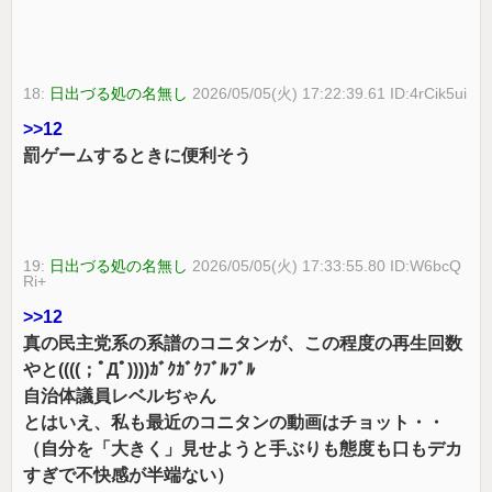
18:
日出づる処の名無し
2026/05/05(火) 17:22:39.61 ID:4rCik5ui
>>12
罰ゲームするときに便利そう
19:
日出づる処の名無し
2026/05/05(火) 17:33:55.80 ID:W6bcQ
Ri+
>>12
真の民主党系の系譜のコニタンが、この程度の再生回数
やと((((；ﾟДﾟ))))ｶﾞｸｶﾞｸﾌﾞﾙﾌﾞﾙ
自治体議員レベルぢゃん
とはいえ、私も最近のコニタンの動画はチョット・・
（自分を「大きく」見せようと手ぶりも態度も口もデカ
すぎで不快感が半端ない）