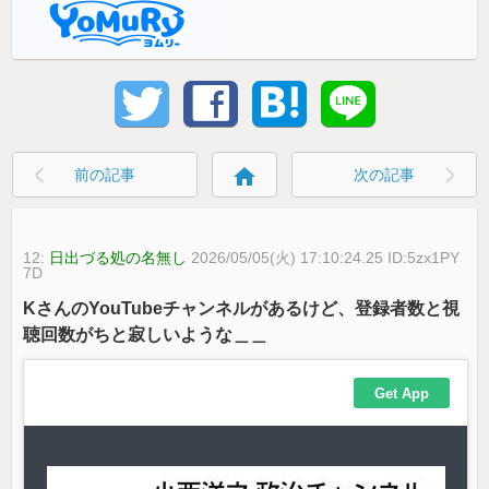
home
前の記事
次の記事
12:
日出づる処の名無し
2026/05/05(火) 17:10:24.25 ID:5zx1PY
7D
KさんのYouTubeチャンネルがあるけど、登録者数と視
聴回数がちと寂しいような＿＿