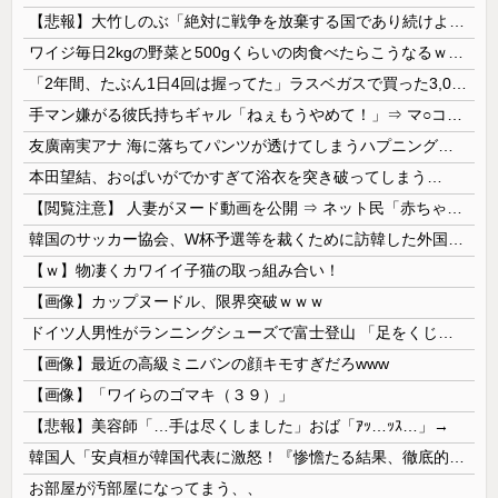
【悲報】大竹しのぶ「絶対に戦争を放棄する国であり続けよう」 平和への思いをつづる 広島に原爆が投下されてから81年
ワイジ毎日2kgの野菜と500gくらいの肉食べたらこうなるｗｗｗ
「2年間、たぶん1日4回は握ってた」ラスベガスで買った3,000円のキーホルダーを調べたら
手マン嫌がる彼氏持ちギャル「ねぇもうやめて！」⇒ マ○コは正直だった結果…
友廣南実アナ 海に落ちてパンツが透けてしまうハプニング！！【GIF動画あり】
本田望結、お○ぱいがでかすぎて浴衣を突き破ってしまう…
【閲覧注意】 人妻がヌード動画を公開 ⇒ ネット民「赤ちゃんに絶対に母乳を上げないで！」（衝撃動画）
韓国のサッカー協会、W杯予選等を裁くために訪韓した外国人審判を「性接待」していた……大して強くもないチームが潤沢な予算を持ってりゃそうなるわな
【ｗ】物凄くカワイイ子猫の取っ組み合い！
【画像】カップヌードル、限界突破ｗｗｗ
ドイツ人男性がランニングシューズで富士登山 「足をくじいて動けない」
【画像】最近の高級ミニバンの顔キモすぎだろwww
【画像】「ワイらのゴマキ（３９）」
【悲報】美容師「…手は尽くしました」おば「ｱｯ…ｯｽ…」→
韓国人「安貞桓が韓国代表に激怒！『惨憺たる結果、徹底的な刷新が必要だ』と監督や協会を痛烈批判」
お部屋が汚部屋になってまう、、