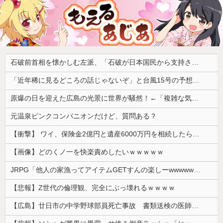
石破前首相を懐かしむ左派、「石破が日本国民から支持されまくっていた」と主張してしまうも……
「近年稀に見るどころの話じゃないぞ」と台風15号の予想進路に困惑する人が多数、偏西風が全く通用していないんだけど……
原爆の日を迎えた広島の光景に世界が騒然！←「複雑な気分だ」（海外の反応）
元温泉ピンクコンパニオンだけど、質問ある？
【衝撃】 ワイ、保険金2億円と遺産6000万円を相続したら「こう」なった・・・
【画像】どのくノ一を快楽責めしたいｗｗｗｗｗ
JRPG「他人の家漁ってアイテムGETすんの楽しーwwwww」→欧米で馬鹿にされてしまう
【悲報】Z世代の倫理観、完全にぶっ壊れるｗｗｗｗ
【広島】廿日市の中学野球部員死亡事故 書類送検の医師、別人のCT画像で診察した疑い 頭部出血に気づかなかった可能性