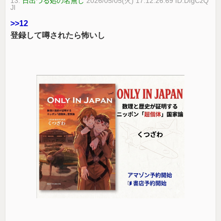
13:
日出づる処の名無し
2026/05/05(火) 17:12:26.69 ID:DfgCzQ
Jl
>>12
登録して噂されたら怖いし