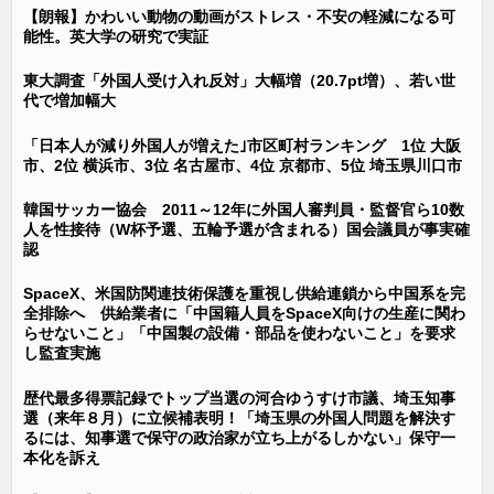
【朗報】かわいい動物の動画がストレス・不安の軽減になる可
能性。英大学の研究で実証
東大調査「外国人受け入れ反対」大幅増（20.7pt増）、若い世
代で増加幅大
「日本人が減り外国人が増えた｣市区町村ランキング 1位 大阪
市、2位 横浜市、3位 名古屋市、4位 京都市、5位 埼玉県川口市
韓国サッカー協会 2011～12年に外国人審判員・監督官ら10数
人を性接待（W杯予選、五輪予選が含まれる）国会議員が事実確
認
SpaceX、米国防関連技術保護を重視し供給連鎖から中国系を完
全排除へ 供給業者に「中国籍人員をSpaceX向けの生産に関わ
らせないこと」「中国製の設備・部品を使わないこと」を要求
し監査実施
歴代最多得票記録でトップ当選の河合ゆうすけ市議、埼玉知事
選（来年８月）に立候補表明！「埼玉県の外国人問題を解決す
るには、知事選で保守の政治家が立ち上がるしかない」保守一
本化を訴え