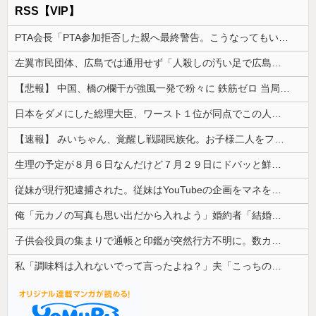
RSS【VIP】
PTA会長「PTA参加拒否した親へ最終警告。こうなってもいい？」
左翼市民団体、広島では通用せず「人殺しの汚い足で広島の土を踏むな！」→広島県民「お前らの方が汚いんじゃ！」「ワシらが広島県民じゃ」
【悲報】 中国、橋の欄干が強風一発で粉々に 鉄筋ゼロ 当局「接着剤でくっつけただけ」「正常で、品質問題はない」
日本をダメにした総理大臣、ワースト１位が同点でこの人ｗｗｗｗｗｗ
【速報】 みいちゃん、覚醒し戦闘民族化。お子様二人をフルボッコにしてしまう
生理の予定が８月６日なんだけど７月２９日にドバッと鮮血でたから生理かな？って思ったのよね
従妹が現行犯逮捕された。従妹はYouTubeの企画をマネをして「別れさせごっこ」をしており...
俺「元カノの写真も思い出だから入れよう」婚約者「結婚やめる！」→結婚式で使うアルバム選びで大失敗して...
子供会役員の集まりで通帳と印鑑が突然行方不明に。数カ月後、誰も予想しなかった事態が…
私「調味料は入れないでって言ったよね？」夫「こっちの方がおいしいから」→何度頼んでも勝手に味を変えられて…