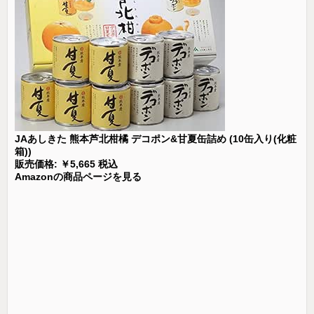
JAあしきた 熊本芦北柑橘 デコポン&甘夏缶詰め (10缶入り(化粧
箱))
販売価格: ￥5,665 税込
Amazonの商品ページを見る