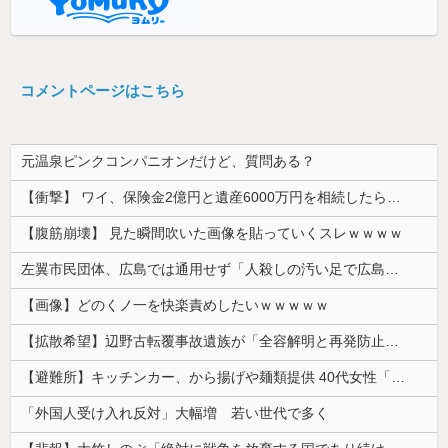
コメントページはこちら
元温泉ピンクコンパニオンだけど、質問ある？
【衝撃】 ワイ、保険金2億円と遺産6000万円を相続したら「こう」なった・・・
【腹筋崩壊】 見た瞬間吹いた画像を貼っていくスレｗｗｗｗ
左翼市民団体、広島では通用せず「人殺しの汚い足で広島の土を踏むな！」→広島県民「お前らの方が汚いんじゃ！」「ワシらが広島県民じゃ」
【画像】どのくノ一を快楽責めしたいｗｗｗｗｗ
【拡散希望】辺野古転覆事故遺族が「全容解明と再発防止を求める会」設立 継続的に活動するためと説明、クラファン立ち上げも準備
【避難所】キッチンカー、から揚げや麺類提供 40代女性「最高、パン中心の生活には飽き飽きしていて、野菜不足も感じていた」→時事通信タイトル「パン...
「外国人受け入れ反対」大幅増 若い世代で多く