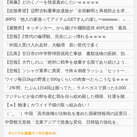
【画像】どのくノ一を快楽責めしたいｗｗｗｗｗ
【拡散希望】辺野古転覆事故遺族が「全容解明と再発防止を求める会」設立 ...
JRPG「他人の家漁ってアイテムGETすんの楽しーwwwww」→欧米で...
【避難所】キッチンカー、から揚げや麺類提供 40代女性「最高、パン中心...
【悲報】Z世代の倫理観、完全にぶっ壊れるｗｗｗｗ
「外国人受け入れ反対」大幅増 若い世代で多く
【広島】廿日市の中学野球部員死亡事故 書類送検の医師、別人のCT画像で...
【悲報】大竹しのぶ「絶対に戦争を放棄する国であり続けよう」 平和への...
【悲報】ソシャゲ業界に異変、サ終＆倒産ラッシュ「ヒット一本で一攫千金」...
ワイジ毎日2kgの野菜と500gくらいの肉食べたらこうなるｗｗｗ
「2年間、たぶん1日4回は握ってた」ラスベガスで買った3,000円のキ...
フジテレビが金の卵を産む鶏を自ら絞め殺した模様、社運を賭けたドル箱コン...
【ｗ】物凄くカワイイ子猫の取っ組み合い！
（ ´_ゝ`）中国「高市政権が法制化を進めた国家情報局の設置日が7月3...
中曽根元首相「北東アジアで急激な変化 日韓協力強化を」