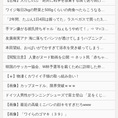
【悲報】大竹しのぶ「絶対に戦争を放棄する国であり続けよう」 平和への思いをつづる 広島に原爆が投下されてから81年
ワイジ毎日2kgの野菜と500gくらいの肉食べたらこうなるｗｗｗ
「2年間、たぶん1日4回は握ってた」ラスベガスで買った3,000円のキーホルダーを調べたら
手マン嫌がる彼氏持ちギャル「ねぇもうやめて！」⇒ マ○コは正直だった結果…
友廣南実アナ 海に落ちてパンツが透けてしまうハプニング！！【GIF動画あり】
本田望結、お○ぱいがでかすぎて浴衣を突き破ってしまう…
【閲覧注意】 人妻がヌード動画を公開 ⇒ ネット民「赤ちゃんに絶対に母乳を上げないで！」（衝撃動画）
韓国のサッカー協会、W杯予選等を裁くために訪韓した外国人審判を「性接待」していた……大して強くもないチームが潤沢な予算を持ってりゃそうなるわな
【ｗ】物凄くカワイイ子猫の取っ組み合い！
【画像】カップヌードル、限界突破ｗｗｗ
ドイツ人男性がランニングシューズで富士登山 「足をくじいて動けない」
【画像】最近の高級ミニバンの顔キモすぎだろwww
【画像】「ワイらのゴマキ（３９）」