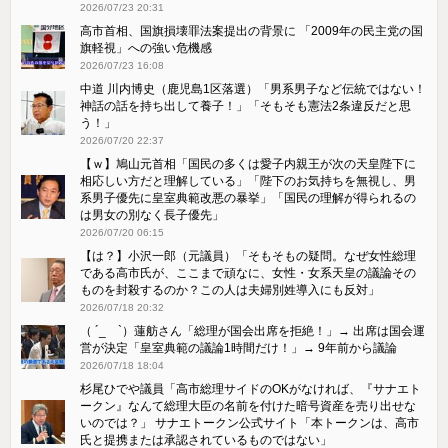
2026/07/23 20:31
高市首相、国旗損壊罪法案提出の背景に 「2009年の民主党の国
旗軽視」への強い危機感
2026/07/23 16:08
中道 川内博史（鹿児島1区落選）「男系男子など伝統ではない！
神話の話を持ち出して養子！」「そもそも憲法2条違反だと思
う！」
2026/07/20 22:37
【ｗ】鳩山元首相「国民の多くは愛子内親王が次の天皇陛下に
相応しい方だと理解している」「陛下のお気持ちを無視し、男
系男子優先に皇室典範改悪の暴挙」「国民の理解が得られるの
は男女の別なく長子優先」
2026/07/20 06:15
【は？】小沢一郎（元議員）「そもそもの疑問。なぜ女性総理
である高市氏が、ここまで頑なに、女性・女系天皇の議論その
ものを封殺するのか？この人は夫婦別姓導入にも反対」
2026/07/18 20:32
（ ´_ゝ`）蓮舫さん「総理が国会出席を拒絶！」→ 出席は国会運
営が決定「皇室典範の議論1時間だけ！」→ 9年前から議論
2026/07/18 18:04
杉尾ひでや議員「高市総理サイドのOKがなければ、『サナエト
ークン』なんて総理大臣の名前を付けた暗号資産を売り出せな
いのでは？」 サナエトークン公式サイト「本トークンは、高市
氏と提携または承認されているものではない」