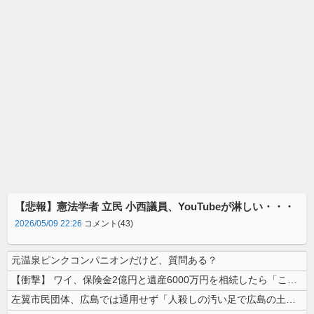
【悲報】憲法学者 立民 小西議員、YouTubeが淋しい・・・
2026/05/09 22:26
コメント(43)
元温泉ピンクコンパニオンだけど、質問ある？
【衝撃】 ワイ、保険金2億円と遺産6000万円を相続したら「こう」なっ...
左翼市民団体、広島では通用せず「人殺しの汚い足で広島の土を踏むな！」→...