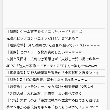
【質問】ゲーム業界をダメにしたハードと言えば
元温泉ピンクコンパニオンだけど、質問ある？
【腹筋崩壊】 見た瞬間吹いた画像を貼っていくスレｗｗｗｗ
【画像】どのくノ一を快楽責めしたいｗｗｗｗｗ
左翼市民団体、広島では通用せず「人殺しの汚い足で広島の土を踏むな！」→広島県民「お前らの方が汚いんじゃ！」「ワシらが広島県民じゃ」
JRPG「他人の家漁ってアイテムGETすんの楽しーwwwww」→欧米で馬鹿にされてしまう
【拡散希望】辺野古転覆事故遺族が「全容解明と再発防止を求める会」設立 継続的に活動するためと説明、クラファン立ち上げも準備
【悲報】Z世代の倫理観、完全にぶっ壊れるｗｗｗｗ
【避難所】キッチンカー、から揚げや麺類提供 40代女性「最高、パン中心の生活には飽き飽きしていて、野菜不足も感じていた」→時事通信タイトル「パン...
「外国人受け入れ反対」大幅増 若い世代で多く
【悲報】大竹しのぶ「絶対に戦争を放棄する国であり続けよう」 平和への思いをつづる 広島に原爆が投下されてから81年
手マン嫌がる彼氏持ちギャル「ねぇもうやめて！」⇒ マ○コは正直だった結果…