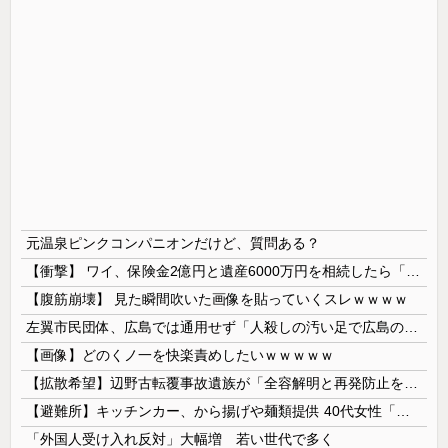
元温泉ピンクコンパニオンだけど、質問ある？
【衝撃】 ワイ、保険金2億円と遺産6000万円を相続したら「こう」なった・・・
【腹筋崩壊】 見た瞬間吹いた画像を貼っていくスレｗｗｗｗ
左翼市民団体、広島では通用せず「人殺しの汚い足で広島の土を踏むな！」→広島県民「お前らの方が汚いんじゃ！」「ワシらが広島県民じゃ」
【画像】どのくノ一を快楽責めしたいｗｗｗｗｗ
【拡散希望】辺野古転覆事故遺族が「全容解明と再発防止を求める会」設立 継続的に活動するためと説明、クラファン立ち上げも準備
【避難所】キッチンカー、から揚げや麺類提供 40代女性「最高、パン中心の生活には飽き飽きしていて、野菜不足も感じていた」→時事通信タイトル「パン...
「外国人受け入れ反対」大幅増 若い世代で多く