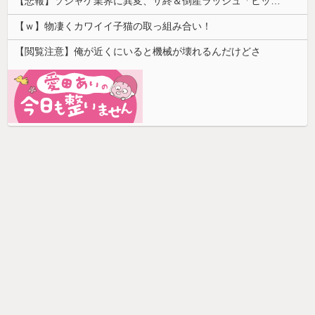
【悲報】ソシャゲ業界に異変、サ終＆倒産ラッシュ「ヒット一本で一攫千金」は過去の話に
【ｗ】物凄くカワイイ子猫の取っ組み合い！
【閲覧注意】俺が近くにいると機械が壊れるんだけどさ