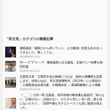
「民主党」カテゴリの最新記事
蓮舫議員「蓮舫だから叩いていい、との報道に何度も向き合っ
てきました。悔しくても」
2026/08/08 16:31
ｷﾀ――(ﾟ∀ﾟ)――!! 蓮舫議員と辻元議員、玉城デニー知事を熱
烈応援
2026/07/26 12:11
立憲民主党「立憲民主党が政権につけば、国内人権機関を設置
します。頑張らねば」 民主党政権時代（2012年）にも類似の
「人権委員会設置法案」を閣議決定 → 衆議院解散により廃案
2026/07/25 05:39
（ ´_ゝ`）小沢一郎 元議員、高市首相の陳述書を猛批判「知らな
い、記憶がない、記録がない、ひたすら苦しい言い訳。誰も信
じないだろう」「誹謗中傷もサナエトークンも逆に疑惑が深ま
った」