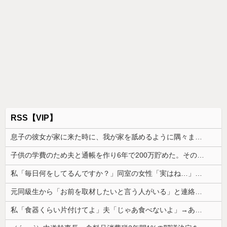
RSS【VIP】
息子の彼女が家に来た時に、我が家を舐めるように隅々まで見た。その次の瞬間、女がとんでもない一言
子供の学費のため夫と通帳を作り6年で200万貯めた。その会話を夫はコロっと忘れ、ある日積立通帳を発見した
私「毎日何をしてるんですか？」同室の女性「実はね…」→カーテン越しに聞こえていた声の正体が意外すぎて…
元同級生から「お前を取材したいと言う人がいる」と連絡があった。指定されたファミレスへ向かうと予想外の人物が待っていて…
私「食器くらい片付けてよ」夫「じゃあ食べないよ」→あまりにも子どもじみた言い分に、私が取った行動は…