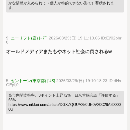
かな情報が丸められて（個人が特的できない形で）蓄積されま
す。
9:
ニーリフト(庭) [ﾆﾀﾞ]
2026/03/29(日) 19:11:10.66 ID:Ej/02bhr
0
オールドメディアまたもやネット社会に倒されるw
5:
セントーン(東京都) [US]
2026/03/29(日) 19:10:18.23 ID:dHs
GEpIj0
高市内閣支持率、3ポイント上昇72% 日米首脳会談「評価する」
65%
https://www.nikkei.com/article/DGXZQOUA250UE0V20C26A30000
00/