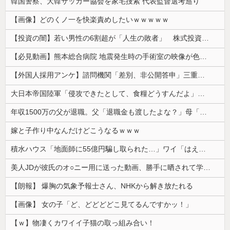
韓国警察、大韓サッカー協会を家宅捜索 代表監督選考巡り
【画像】どのくノ一を快楽責めしたいｗｗｗｗｗ
【投資の闇】若い男性の6割超が「人生の敗者」 株式投資が自信喪失の原因に
【必見動画】熊本総合病院 地震発生時の手術室の映像が色んな意味で衝撃的だと話題に
【外国人採用アンケ】諮問機関「差別、非公開答申」三重県「差別に当たらず、公表する方針を決定した」
大日本帝国陸軍「侵攻できたとして、食糧どうすんだよ」大本営「現地調達」陸軍「え？」
年収1500万の父が退職。父「退職金も渡したよな？」母「貯金なんてないよー」父「全部なくなったの！？」→予想外の返事に家族騒然となり…
嫁と子作り中なんだけどこうなるｗｗｗ
積水ハウス「地面師に55億円騙し取られた…」ワイ「はえーかわいそう…会社滅茶苦茶やろなぁ」
美人JDが彼氏のオ○ニー用に送った動画、勝手に晒されて学校中の”共有オカズ” にされる
【朗報】 爆胸の気象予報士さん、NHKから解き放たれる
【画像】 女の子「ど、どどどどこ見てるんですかッ！」
【ｗ】物凄くカワイイ子猫の取っ組み合い！