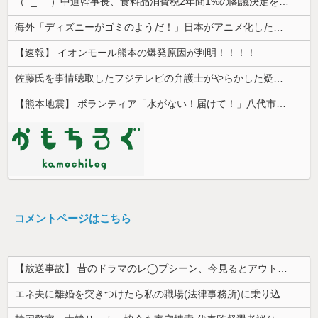
（ ´_ゝ`）中道幹事長、食料品消費税2年間1%の閣議決定を批判 → 記者「中道改革連合は食料品消費税ゼロを公約に掲げていたが？」→ 階猛氏「
海外「ディズニーがゴミのようだ！」日本がアニメ化した米人気SF作品に絶賛の声が殺到中
【速報】 イオンモール熊本の爆発原因が判明！！！！
佐藤氏を事情聴取したフジテレビの弁護士がやらかした疑惑が浮上、「これが事実なら全部が怪しすぎるぞ」と前科に衝撃を受ける人が続出
【熊本地震】 ボランティア「水がない！届けて！」八代市市長「自分で取りに行って」
コメントページはこちら
【放送事故】 昔のドラマのレ◯プシーン、今見るとアウトすぎる・・・
エネ夫に離婚を突きつけたら私の職場(法律事務所)に乗り込んできた 堂々と「離婚の法律相談です。母の薦めでこちらに参りました」と言っているが、...