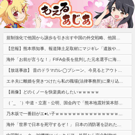
規制強化で他国から譲歩を引き出す中国の外交戦略、他国がサプライチェーン変更で対抗した結果……
【悲報】熊本県知事、報道陣土足取材にマジギレ「遺族や被災者から強い不満でてる！」 → 記者「例えば？」 → 知事、怒り通り越して呆れてしまう ………
海外「お前が言うな！」FIFA会長を批判した元名選手に海外から猛反発！（海外の反応）
【放送事故】 昔のドラマのレ◯プシーン、今見るとアウトすぎる・・・
エネ夫に離婚を突きつけたら私の職場(法律事務所)に乗り込んできた 堂々と「離婚の法律相談です。母の薦めでこちらに参りました」と言っているが、...
【画像】どのくノ一を快楽責めしたいｗｗｗｗｗ
（ ´_ゝ`）中道・立憲・公明、国会内で「熊本地震対策本部会議」各省庁からヒアリング・現地から意見聴取「パーティション、人手、宿泊施設の不足や、...
乃木坂で一番顔がエ●い子ｗｗｗｗｗｗｗｗｗｗｗｗｗｗｗｗｗｗｗ
海外「世界で日本を死守するぞ！」 日本の消防署を訪れたちびっ子集団が世界をメロメロに