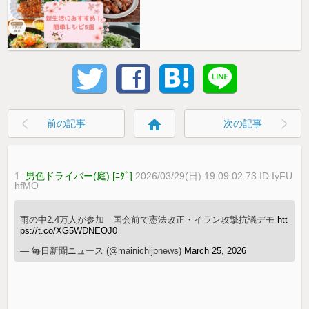
home
前の記事
次の記事
1:
男色ドライバー(庭) [ﾆﾀﾞ]
2026/03/29(日) 19:09:02.73 ID:IyFU
hfMO
雨の中2.4万人が参加 国会前で憲法改正・イラン攻撃抗議デモ
htt
ps://t.co/XG5WDNEOJ0
— 毎日新聞ニュース (@mainichijpnews)
March 25, 2026