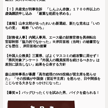
【！】共産党が刑事告訴 「しんぶん赤旗」１７００件以上の
虚偽購読申し込み 「厳重な処罰を求める」
【速報】山本太郎が去ったれいわ新選組、新たな党名は「いの
ちの党」 略称「いのち」
【財務省人事】内閣人事局、エース級の財務官僚を異例転出
官邸幹部「協力的でなかった」※岸田首相（当時）の秘書官な
どを歴任 、岸田首相の後輩
【外国人公務員】三重県、ぱよくマスコミの総攻撃に屈せず！
「県民対象アンケート『外国人の職員採用を続けるべきか』は
差別に該当しない」結果を公表する方針
森山前幹事長が暴露「高市総理のSNS投稿が習主席を怒らせ
た」 「その投稿が中国側（習近平主席）を怒らせ、日中関係を
こじらせる大きなきっかけになった」
【爆笑ｗ】バッグひったくりを試みた男、バイクを盗られる！