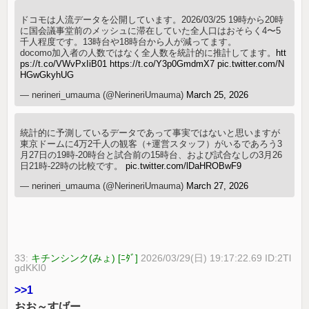
ドコモは人流データを公開しています。2026/03/25 19時から20時
に国会議事堂前のメッシュに滞在していた全人口はおそらく4〜5
千人程度です。13時台や18時台から人が減ってます。
docomo加入者の人数ではなく全人数を統計的に推計してます。
htt
ps://t.co/VWvPxIiB01
https://t.co/Y3p0GmdmX7
pic.twitter.com/N
HGwGkyhUG
— nerineri_umauma (@NerineriUmauma)
March 25, 2026
統計的に予測しているデータであって事実ではないと思いますが
東京ドームに4万2千人の観客（+運営スタッフ）がいるであろう3
月27日の19時-20時台と試合前の15時台、および試合なしの3月26
日21時-22時の比較です。
pic.twitter.com/lDaHROBwF9
— nerineri_umauma (@NerineriUmauma)
March 27, 2026
33:
キチンシンク(みょ) [ﾆﾀﾞ]
2026/03/29(日) 19:17:22.69 ID:2Tl
gdKKI0
>>1
おお～すげー