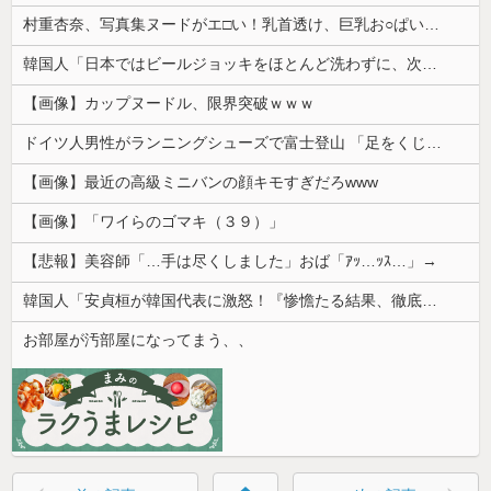
村重杏奈、写真集ヌードがエ□い！乳首透け、巨乳お○ぱいが最高過ぎる！
韓国人「日本ではビールジョッキをほとんど洗わずに、次の客に出すんだ！ これが証拠の映像だ!!」……あー、なるほどですねー。韓国には「アレ」がないんだ？
【画像】カップヌードル、限界突破ｗｗｗ
ドイツ人男性がランニングシューズで富士登山 「足をくじいて動けない」
【画像】最近の高級ミニバンの顔キモすぎだろwww
【画像】「ワイらのゴマキ（３９）」
【悲報】美容師「…手は尽くしました」おば「ｱｯ…ｯｽ…」→
韓国人「安貞桓が韓国代表に激怒！『惨憺たる結果、徹底的な刷新が必要だ』と監督や協会を痛烈批判」
お部屋が汚部屋になってまう、、