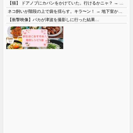
【猫】 ドアノブにカバンをかけていた。行けるかニャ？ → 猫はこうなります…
ネコ飼いが階段の上で袋を揺らす。キラ〜ン！ → 地下室からヤツが現れる…
【衝撃映像】バカが津波を撮影しに行った結果…