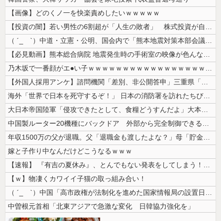
【画像】どのくノ一を快楽責めしたいｗｗｗｗｗ
【投資の闇】若い男性の6割超が「人生の敗者」 株式投資が自信喪失の原因...
（ ´_ゝ`）中道・立憲・公明、国会内で「熊本地震対策本部会議」各省庁...
【必見動画】熊本総合病院 地震発生時の手術室の映像が色んな意味で衝撃的...
乃木坂で一番顔がエ●い子ｗｗｗｗｗｗｗｗｗｗｗｗｗｗｗｗｗｗｗ
【外国人採用アンケ】諮問機関「差別、非公開答申」三重県「差別に当たらず...
海外「世界で日本を死守するぞ！」 日本の消防署を訪れたちびっ子集団が世...
大日本帝国陸軍「侵攻できたとして、食糧どうすんだよ」大本営「現地調達」...
中国製ルーター20機種にバックドア 外部から完全制御できる機能が仕込ま...
年収1500万の父が退職。父「退職金も渡したよな？」母「貯金なんてない...
嫁と子作り中なんだけどこうなるｗｗｗ
【速報】 『有吉の夏休み』、とんでもない発表をしてしまう！！！！！
【ｗ】物凄くカワイイ子猫の取っ組み合い！
（ ´_ゝ`）中国「高市政権が法制化を進めた国家情報局の設置日が7月3...
中曽根元首相「北東アジアで急激な変化 日韓協力強化を」