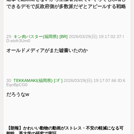
できるデモで反政府側が多数派だぞとアピールする戦略
29:
キン肉バスター(福岡県) [BR]
2026/03/29(日) 19:17:02.37 I
D:elofr3Um0
オールドメディアがまた嘘書いたのか
30:
TEKKAMAKI(福岡県) [ﾆﾀﾞ]
2026/03/29(日) 19:17:07.66 ID:6
EqnBpCG0
だろうなw
【朗報】かわいい動物の動画がストレス・不安の軽減になる可
能性。英大学の研究で実証