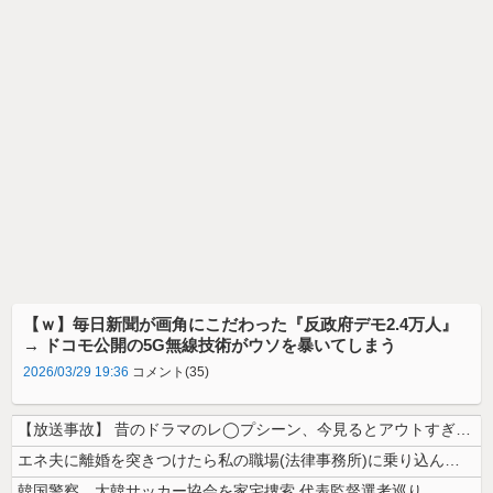
【ｗ】毎日新聞が画角にこだわった『反政府デモ2.4万人』
→ ドコモ公開の5G無線技術がウソを暴いてしまう
2026/03/29 19:36
コメント(35)
【放送事故】 昔のドラマのレ◯プシーン、今見るとアウトすぎる・・・
エネ夫に離婚を突きつけたら私の職場(法律事務所)に乗り込んできた 堂々...
韓国警察、大韓サッカー協会を家宅捜索 代表監督選考巡り