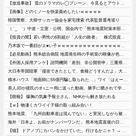
【放送事故】 昔のドラマのレ◯プシーン、今見るとアウトすぎる・・・
【画像】どのくノ一を快楽責めしたいｗｗｗｗｗ
韓国警察、大韓サッカー協会を家宅捜索 代表監督選考巡り
（ ´_ゝ`）中道・立憲・公明、国会内で「熊本地震対策本部会議」各省庁からヒアリング・現地から意見聴取「パーティション、人手、宿泊施設の不足や、...
【投資の闇】若い男性の6割超が「人生の敗者」 株式投資が自信喪失の原因に
乃木坂で一番顔がエ●い子ｗｗｗｗｗｗｗｗｗｗｗｗｗｗｗｗｗｗｗ
【必見動画】熊本総合病院 地震発生時の手術室の映像が色んな意味で衝撃的だと話題に
【外国人採用アンケ】諮問機関「差別、非公開答申」三重県「差別に当たらず、公表する方針を決定した」
大日本帝国陸軍「侵攻できたとして、食糧どうすんだよ」大本営「現地調達」陸軍「え？」
積水ハウス「地面師に55億円騙し取られた…」ワイ「はえーかわいそう…会社滅茶苦茶やろなぁ」
美人JDが彼氏のオ○ニー用に送った動画、勝手に晒されて学校中の”共有オカズ” にされる
【朗報】 爆胸の気象予報士さん、NHKから解き放たれる
【ｗ】物凄くカワイイ子猫の取っ組み合い！
熊本地震、「九州自動車道は混んでない」と実況しながら被災地へ向かう有名アナなどに批判殺到 全国紙記者「最新の状況をいち早く伝えることは報道機関としての責務」「情報を取り上げることには大きな意義がある」
海外「日本よ、お前がナンバーワンだ」 熊本地震直後の日本の対応のスピードに世界が衝撃
【猫】 ドアノブにカバンをかけていた。行けるかニャ？ → 猫はこうなります…