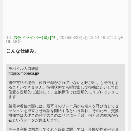
18:
男色ドライバー(庭) [ﾆﾀﾞ]
2026/03/29(日) 19:14:46.37 ID:IyF
UhfMO0
こんな仕組み。
モバイル人口統計
https://mobaku.jp/
携帯電話の場合、位置登録がされていないと呼び出しも発信もす
ることができません。待機状態でも呼び出し交換機にたいして自
位置を定期的に通知して、交換機側では定期的にリブレッシュし
ます。
架電や着信の際には、最寄りのリレー局から端末を呼び出してセ
ッションを成立させ通話を開始するという流れ。そのため、交換
機側では大体この時間のこのエリアに何千台、何万台の端末が存
在というデータが集まります。
データ利用に同意してくれた回線に関しては、年齢や性別や大ま