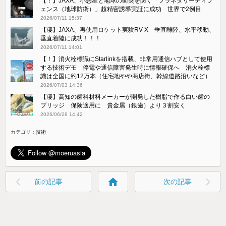
【！】JAXA、小惑星と地球の衝突を防ぐ「プラネタリーディフ
ェンス（地球防衛）」超精密誘導実証に成功 世界で2例目
2026/07/11 15:37
【凄】JAXA、再使用ロケット実験RV-X 垂直離陸、水平移動、
垂直着陸に成功！！！
2026/07/11 14:01
【！】消火栓標識にStarlinkを搭載、非常用通信ハブとして使用
する技術デモ 停電や通信障害発生時に情報確保へ 消火栓標
識は全国に約12万本（住宅地やや商店街、幹線道路沿いなど）
2026/07/03 14:36
【凄】高知の歯科材料メーカーが開発した樹脂で作る白い歯の
ブリッジ 保険適用に 貴金属（銀歯）より３割安く
2026/06/28 14:42
カテゴリ：
技術
home
前の記事
次の記事