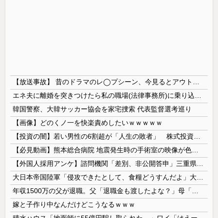
【放送事故】 昔のドラマのレ◯プシーン、今見るとアウトすぎる・・・
エネ夫に離婚を突きつけたら私の職場(法律事務所)に乗り込んできた 堂々と「離婚の法律相談です。母の薦めでこちらに参りました」と言っているが、...
韓国警察、大韓サッカー協会を家宅捜索 代表監督選考巡り
【画像】どのくノ一を快楽責めしたいｗｗｗｗｗ
【投資の闇】若い男性の6割超が「人生の敗者」 株式投資が自信喪失の原因に
【必見動画】熊本総合病院 地震発生時の手術室の映像が色んな意味で衝撃的だと話題に
【外国人採用アンケ】諮問機関「差別、非公開答申」三重県「差別に当たらず、公表する方針を決定した」
大日本帝国陸軍「侵攻できたとして、食糧どうすんだよ」大本営「現地調達」陸軍「え？」
年収1500万の父が退職。父「退職金も渡したよな？」母「貯金なんてないよー」父「全部なくなったの！？」→予想外の返事に家族騒然となり…
嫁と子作り中なんだけどこうなるｗｗｗ
積水ハウス「地面師に55億円騙し取られた…」ワイ「はえーかわいそう…会社滅茶苦茶やろなぁ」