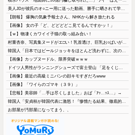
美人JDが彼氏のオ○ニー用に送った動画、勝手に晒されて学校中の”共有オカズ” にされる
【朗報】 爆胸の気象予報士さん、NHKから解き放たれる
【画像】 女の子「ど、どどどどこ見てるんですかッ！」
【ｗ】物凄くカワイイ子猫の取っ組み合い！
村重杏奈、写真集ヌードがエ□い！乳首透け、巨乳お○ぱいが最高過ぎる！
韓国人「日本ではビールジョッキをほとんど洗わずに、次の客に出すんだ！ これが証拠の映像だ!!」……あー、なるほどですねー。韓国には「アレ」がないんだ？
【画像】カップヌードル、限界突破ｗｗｗ
ドイツ人男性がランニングシューズで富士登山 「足をくじいて動けない」
【画像】最近の高級ミニバンの顔キモすぎだろwww
【画像】「ワイらのゴマキ（３９）」
【悲報】美容師「…手は尽くしました」おば「ｱｯ…ｯｽ…」→
韓国人「安貞桓が韓国代表に激怒！『惨憺たる結果、徹底的な刷新が必要だ』と監督や協会を痛烈批判」
お部屋が汚部屋になってまう、、