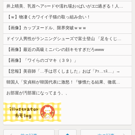
井上晴美、乳首ヘア○ードや濡れ場お○ぱいがエ□過ぎる！人生最後のラスト写真集、最高！！
【ｗ】物凄くカワイイ子猫の取っ組み合い！
【画像】カップヌードル、限界突破ｗｗｗ
ドイツ人男性がランニングシューズで富士登山 「足をくじいて動けない」
【画像】最近の高級ミニバンの顔キモすぎだろwww
【画像】「ワイらのゴマキ（３９）」
【悲報】美容師「…手は尽くしました」おば「ｱｯ…ｯｽ…」→
韓国人「安貞桓が韓国代表に激怒！『惨憺たる結果、徹底的な刷新が必要だ』と監督や協会を痛烈批判」
お部屋が汚部屋になってまう、、