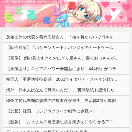
反核団体の代表を務める爺さん、「核を持たないで日本を守れますか」と中学生に詰問された結果……
【転売対策】『ポケモンカード』バンダイのカードゲームも転売対策にマイナンバー導入開始、今月から抽選販売に本人認証、公式大会にも「効果バツグン」
【画像】 例の美人すぎるおにぎり屋さん、裏でおっさんが握っていたｗｗｗｗｗｗｗｗｗｗｗｗｗｗｗｗｗ
【画像あり】ロピアのパワー全開おにぎり「444円」がコチラｗｗｗｗｗ
韓国人「不適切接待疑惑、2002年イタリア・スペイン戦で『韓国に奪われた』と欧州の大手メディアが一斉に報道！」
海外「日本人はなんて気高いんだ！」 英高級紙も驚愕した極限の中の日本人の姿に世界が衝撃
SNSで前代未聞の規模の詐欺案件が発生、自治体3市が異例の声明を発表して事実関係を全否定
【悲報】韓国、ロシアウクライナ戦争に参戦へ！！！
【悲報】「おっさんの自堕落生活を美少女にやらせるアニメ」、増えすぎてフェミにバレるｗｗｗｗ