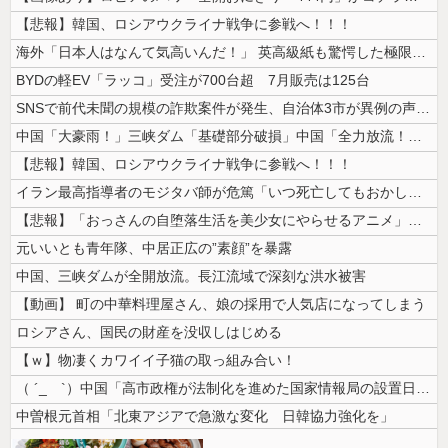
【悲報】韓国、ロシアウクライナ戦争に参戦へ！！！
海外「日本人はなんて気高いんだ！」 英高級紙も驚愕した極限の中の日本人...
BYDの軽EV「ラッコ」受注が700台超 7月販売は125台
SNSで前代未聞の規模の詐欺案件が発生、自治体3市が異例の声明を発表し...
中国「大豪雨！」三峡ダム「基礎部分破損」中国「全力放流！」台風13号「...
【悲報】韓国、ロシアウクライナ戦争に参戦へ！！！
イラン最高指導者のモジタバ師が危篤「いつ死亡してもおかしくない」…イラ...
【悲報】「おっさんの自堕落生活を美少女にやらせるアニメ」、増えすぎてフ...
元いいとも青年隊、中居正広の”素顔”を暴露
中国、三峡ダムが全開放流。長江流域で深刻な洪水被害
【動画】 町の中華料理屋さん、娘の採用で人気店になってしまう
ロシアさん、国民の財産を没収しはじめる
【ｗ】物凄くカワイイ子猫の取っ組み合い！
（ ´_ゝ`）中国「高市政権が法制化を進めた国家情報局の設置日が7月3...
中曽根元首相「北東アジアで急激な変化 日韓協力強化を」