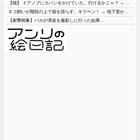
【猫】 ドアノブにカバンをかけていた。行けるかニャ？ → 猫はこうなります…
ネコ飼いが階段の上で袋を揺らす。キラ〜ン！ → 地下室からヤツが現れる…
【衝撃映像】バカが津波を撮影しに行った結果…