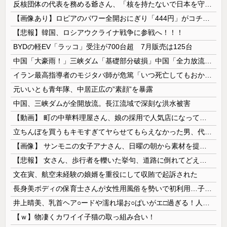
反核団体の代表を務める爺さん、「核を持たないで日本を守れますか」と中学生に詰問された結果……
【画像あり】ロピアのパワー全開おにぎり「444円」がコチラｗｗｗｗｗ
【悲報】韓国、ロシアウクライナ戦争に参戦へ！！！
BYDの軽EV「ラッコ」受注が700台超 7月販売は125台
中国「大豪雨！」三峡ダム「基礎部分破損」中国「全力放流！」台風13号「中国上陸予測」台風15号「中国接近（画像」中国「台風同時上陸！（穀物生産が...
イラン最高指導者のモジタバ師が危篤「いつ死亡してもおかしくない」…イラン大統領「意思疎通はかなり難しい」！
元いいとも青年隊、中居正広の”素顔”を暴露
中国、三峡ダムが全開放流。長江流域で深刻な洪水被害
【動画】 町の中華料理屋さん、娘の採用で人気店になってしまう
立ちんぼを買うもキモすぎてヤらせてもらえなかった男、代わりの足コキでまさかの大量身寸米青ｗｗｗ
【画像】 サンモニの女子アナさん、日曜の朝から素材を提供してしまう
【悲報】 女さん、歩行者を轢いた挙句、道路に倒れてどえらいことになってしまうw w w w w w w
文在寅、航空未経験の娘婿を重役にして収賄で起訴された
長身美ボディの保育士さんが女性用風俗を勢いで初利用…子供に絶対見せられないメスの顔でイキまくり。
井上晴美、乳首ヘア○ードや濡れ場お○ぱいがエ□過ぎる！人生最後のラスト写真集、最高！！
【ｗ】物凄くカワイイ子猫の取っ組み合い！