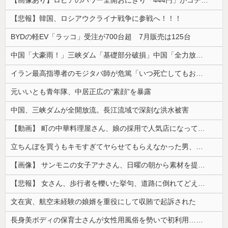
【画像あり】ロピアのパワー全開おにぎり「444円」がコチラｗｗｗｗｗ
【悲報】韓国、ロシアウクライナ戦争に参戦へ！！！
BYDの軽EV「ラッコ」受注が700台超 7月販売は125台
中国「大豪雨！」三峡ダム「基礎部分破損」中国「全力放流！」台風13号「中国上陸予測」台風15号「中国接近（画像」中国「台風同時上陸！（穀物生産が...
イラン最高指導者のモジタバ師が危篤「いつ死亡してもおかしくない」…イラン大統領「意思疎通はかなり難しい」！
元いいとも青年隊、中居正広の”素顔”を暴露
中国、三峡ダムが全開放流。長江流域で深刻な洪水被害
【動画】 町の中華料理屋さん、娘の採用で人気店になってしまう
立ちんぼを買うもキモすぎてヤらせてもらえなかった男、代わりの足コキでまさかの大量身寸米青ｗｗｗ
【画像】 サンモニの女子アナさん、日曜の朝から素材を提供してしまう
【悲報】 女さん、歩行者を轢いた挙句、道路に倒れてどえらいことになってしまうw w w w w w w
文在寅、航空未経験の娘婿を重役にして収賄で起訴された
長身美ボディの保育士さんが女性用風俗を勢いで初利用…子供に絶対見せられないメスの顔でイキまくり。