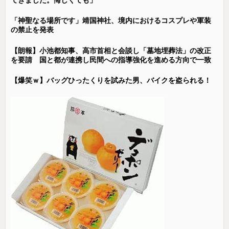
「神聖なる場所です」靖国神社、境内におけるコスプレや軍装
の禁止を発表
【朗報】小池都知事、高市首相と会談し「墓地埋葬法」の改正
を要請 国と都が連携し民間への指導強化を進める方向で一致
【爆笑ｗ】バッグひったくりを試みた男、バイクを盗られる！