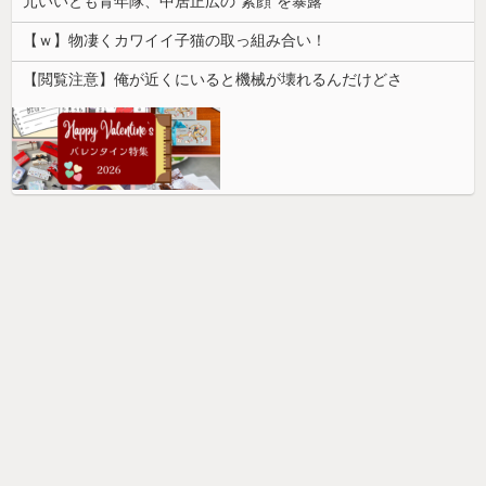
元いいとも青年隊、中居正広の”素顔”を暴露
【ｗ】物凄くカワイイ子猫の取っ組み合い！
【閲覧注意】俺が近くにいると機械が壊れるんだけどさ