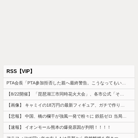
RSS【VIP】
PTA会長「PTA参加拒否した親へ最終警告。こうなってもいい？」
【8/22開催】 「琵琶湖三市同時花火大会」、各市公式「そんな花火大会は存在しない」→ 高価チケットを購入した人達がSNS阿鼻叫喚
【画像】 キャミイの18万円の最新フィギュア、ガチで作り込みがエグすぎる
【悲報】 中国、橋の欄干が強風一発で粉々に 鉄筋ゼロ 当局「接着剤でくっつけただけ」「正常で、品質問題はない」
【速報】 イオンモール熊本の爆発原因が判明！！！！