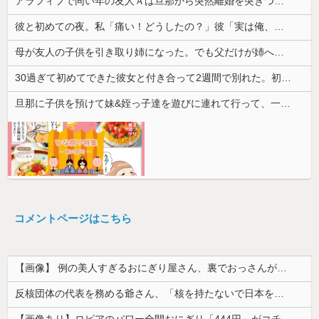
アラフィフで同い年の友人Ａは旦那から突然離婚を突きつけられたらしい
彼と初めての夜。私「痛い！どうしたの？」彼「実は俺、不能なんだ…」→初めての夜に打ち明けられた理由が衝撃的で…
母が友人の子供を引き取り姉になった。でも父だけが姉へ理不尽な要求ばかり押し付けていて…
30過ぎて初めてできた彼女と付き合って2週間で別れた。初デートで冷めるシーンが多すぎ
旦那に子供を預けて妹&姪っ子達を遊びに連れて行って、一日遊び倒した。すると、旦那と喧嘩になってしまい...
コメントページはこちら
【画像】 例の美人すぎるおにぎり屋さん、裏でおっさんが握っていたｗｗｗｗｗｗｗｗｗｗｗｗｗｗｗｗｗ
反核団体の代表を務める爺さん、「核を持たないで日本を守れますか」と中学生に詰問された結果……