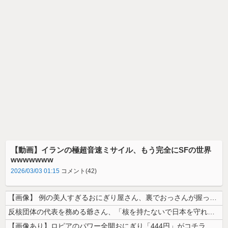
【動画】イランの極超音速ミサイル、もう完全にSFの世界
wwwwwww
2026/03/03 01:15
コメント(42)
【画像】 例の美人すぎるおにぎり屋さん、裏でおっさんが握っていたｗｗｗ...
反核団体の代表を務める爺さん、「核を持たないで日本を守れますか」と中学...
【画像あり】ロピアのパワー全開おにぎり「444円」がコチラｗｗｗｗｗ