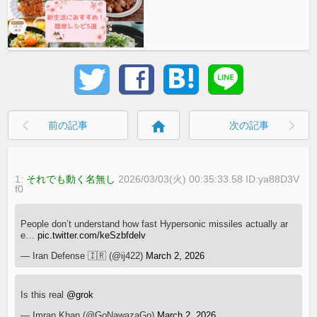
home
前の記事
次の記事
1:
それでも動く名無し
2026/03/03(火) 00:35:33.58 ID:ya88D3V
f0
People don’t understand how fast Hypersonic missiles actually ar
e…
pic.twitter.com/keSzbfdelv
— Iran Defense 🇮🇷 (@ij422)
March 2, 2026
Is this real
@grok
— Imran Khan (@GoNawazaGo)
March 2, 2026