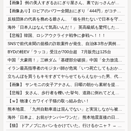
【画像】 例の美人すぎるおにぎり屋さん、裏でおっさんが握っていたｗｗｗｗｗｗｗｗｗｗｗｗｗｗｗｗｗ
【画像あり】ロピアのパワー全開おにぎり「444円」がコチラｗｗｗｗｗ
反核団体の代表を務める爺さん、「核を持たないで日本を守れますか」と中学生に詰問された結果……
海外「日本人はなんて気高いんだ！」 英高級紙も驚愕した極限の中の日本人の姿に世界が衝撃
【悲報】韓国、ロシアウクライナ戦争に参戦へ！！！
SNSで前代未聞の規模の詐欺案件が発生、自治体3市が異例の声明を発表して事実関係を全否定
BYDの軽EV「ラッコ」受注が700台超 7月販売は125台
中国「大豪雨！」三峡ダム「基礎部分破損」中国「全力放流！」台風13号「中国上陸予測」台風15号「中国接近（画像」中国「台風同時上陸！（穀物生産が...
イラン最高指導者のモジタバ師が危篤「いつ死亡してもおかしくない」…イラン大統領「意思疎通はかなり難しい」！
立ちんぼを買うもキモすぎてヤらせてもらえなかった男、代わりの足コキでまさかの大量身寸米青ｗｗｗ
【画像】 サンモニの女子アナさん、日曜の朝から素材を提供してしまう
【悲報】 女さん、歩行者を轢いた挙句、道路に倒れてどえらいことになってしまうw w w w w w w
【ｗ】物凄くカワイイ子猫の取っ組み合い！
熊本地震、「九州自動車道は混んでない」と実況しながら被災地へ向かう有名アナなどに批判殺到 全国紙記者「最新の状況をいち早く伝えることは報道機関としての責務」「情報を取り上げることには大きな意義がある」
海外「日本よ、お前がナンバーワンだ」 熊本地震直後の日本の対応のスピードに世界が衝撃
【猫】 ドアノブにカバンをかけていた。行けるかニャ？ → 猫はこうなります…