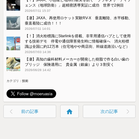
ェンス（地球防衛）」超精密誘導実証に成功 世界で2例目
2026/07/11 15:37
【凄】JAXA、再使用ロケット実験RV-X 垂直離陸、水平移動、
垂直着陸に成功！！！
2026/07/11 14:01
【！】消火栓標識にStarlinkを搭載、非常用通信ハブとして使用
する技術デモ 停電や通信障害発生時に情報確保へ 消火栓標
識は全国に約12万本（住宅地やや商店街、幹線道路沿いなど）
2026/07/03 14:36
【凄】高知の歯科材料メーカーが開発した樹脂で作る白い歯の
ブリッジ 保険適用に 貴金属（銀歯）より３割安く
2026/06/28 14:42
カテゴリ：
技術
home
前の記事
次の記事