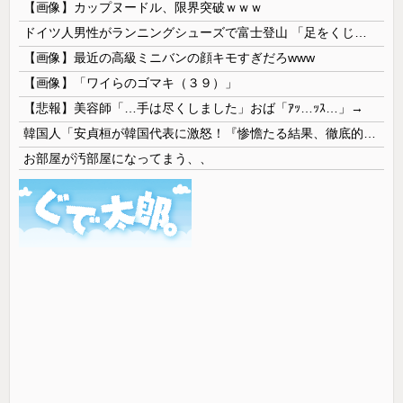
【画像】カップヌードル、限界突破ｗｗｗ
ドイツ人男性がランニングシューズで富士登山 「足をくじいて動けない」
【画像】最近の高級ミニバンの顔キモすぎだろwww
【画像】「ワイらのゴマキ（３９）」
【悲報】美容師「…手は尽くしました」おば「ｱｯ…ｯｽ…」→
韓国人「安貞桓が韓国代表に激怒！『惨憺たる結果、徹底的な刷新が必要だ』と監督や協会を痛烈批判」
お部屋が汚部屋になってまう、、