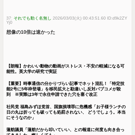
37:
それでも動く名無し
2026/03/03(火) 00:43:51.60 ID:d9k2ZY
Yj0
想像の10倍は速かった
【朗報】かわいい動物の動画がストレス・不安の軽減になる可
能性。英大学の研究で実証
【重要】時事通信の分かりづらい記事でネット混乱！「特定技
能2号に5年枠登場」を移民拡大と勘違いし反対パブコメが殺
到 ※実際は3年で永住申請できた穴を塞ぐ改正
社民党 福島みずほ党首、国旗損壊罪に危機感「お子様ランチの
日の丸は折っても破っても処罰されない、 どうでしょう。本当
にそうなのか」
蓮舫議員「蓮舫だから叩いていい、との報道に何度も向き合っ
てきました。悔しくても」