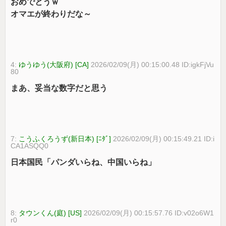
おめでとうｗ
オマエが終わりだな～
4:
ゆうゆう(大阪府) [CA]
2026/02/09(月) 00:15:00.48 ID:igkFjVu
80
まあ、妥当な数字だと思う
7:
こうふくろうず(新日本) [ﾆﾀﾞ]
2026/02/09(月) 00:15:49.21 ID:i
CA1ASQQ0
日本国民「パンダいらね、中国いらね」
8:
タウンくん(庭) [US]
2026/02/09(月) 00:15:57.76 ID:v02o6W1
r0