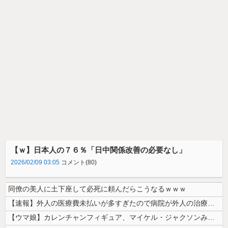
【ｗ】日本人の７６％「日中関係改善の必要なし」
2026/02/09 03:05
コメント(80)
同僚の美人に土下座して必死に頼んだらこうなるｗｗｗ
【速報】外人の医療費未払いが多すぎたので病院が外人の治療を断るようにな...
【ウマ娘】カレンチャンフィギュア、マイケル・ジャクソンみたいになってし...