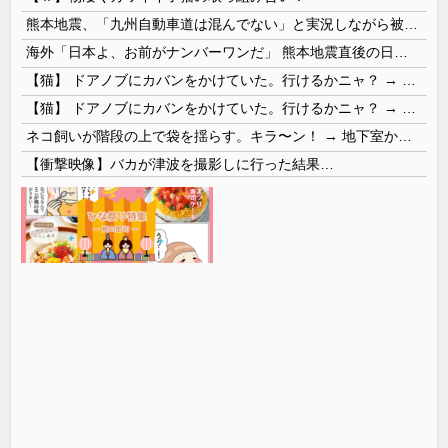
熊本地震、「九州自動車道は混んでない」と実況しながら被災地へ向かう有名アナなどに批判殺到 全国紙記者「最新の状況をいち早く伝えることは報道機関としての責務」「情報を取り上げることには大きな意義がある」
海外「日本よ、お前がナンバーワンだ」 熊本地震直後の日本の対応のスピードに世界が衝撃
【猫】 ドアノブにカバンをかけていた。行けるかニャ？ → 猫はこうなります…
【猫】 ドアノブにカバンをかけていた。行けるかニャ？ → 猫はこうなります…
ネコ飼いが階段の上で袋を揺らす。キラ〜ン！ → 地下室からヤツが現れる…
【衝撃映像】バカが津波を撮影しに行った結果…