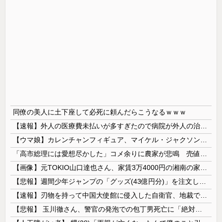
同僚の美人に土下座して必死に頼んだらこうなるｗｗｗ
【速報】外人の医療費未払いが多すぎたので病院が外人の治療を断るようになってしまう
【ウマ娘】カレンチャンフィギュア、マイケル・ジャクソンみたいになってしまう
「高市総理には愛想尽かした」コメ余りに農家が悲鳴 売値は生産原価の半分以下に…肥料代や燃料代は高騰「今年でやめる」農家も
【画像】元TOKIO山口達也さん、家賃3万4000円の湘南の家からYouTube更新。激痩せした現在の姿がこちら…
【悲報】週間少年ジャンプの「グッズ(43億円分)」を注文し全てキャンセルした女逮捕ｗｗｗｗｗｗｗｗ
【速報】刃物を持って中国大使館に侵入した自衛官、地裁でついに動機明かす
【悲報】 玉川徹さん、警官の発泡での包丁男死亡に「絶対に死刑にならない罪なのに警察が死刑にした！」 → 元警官のマジレスがコチラ → ………