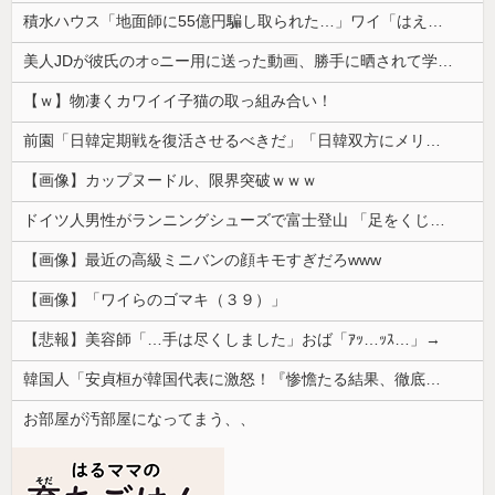
積水ハウス「地面師に55億円騙し取られた…」ワイ「はえーかわいそう…会社滅茶苦茶やろなぁ」
美人JDが彼氏のオ○ニー用に送った動画、勝手に晒されて学校中の”共有オカズ” にされる
【ｗ】物凄くカワイイ子猫の取っ組み合い！
前園「日韓定期戦を復活させるべきだ」「日韓双方にメリットがある」……日本へのメリットがなにもないんですが、それは
【画像】カップヌードル、限界突破ｗｗｗ
ドイツ人男性がランニングシューズで富士登山 「足をくじいて動けない」
【画像】最近の高級ミニバンの顔キモすぎだろwww
【画像】「ワイらのゴマキ（３９）」
【悲報】美容師「…手は尽くしました」おば「ｱｯ…ｯｽ…」→
韓国人「安貞桓が韓国代表に激怒！『惨憺たる結果、徹底的な刷新が必要だ』と監督や協会を痛烈批判」
お部屋が汚部屋になってまう、、