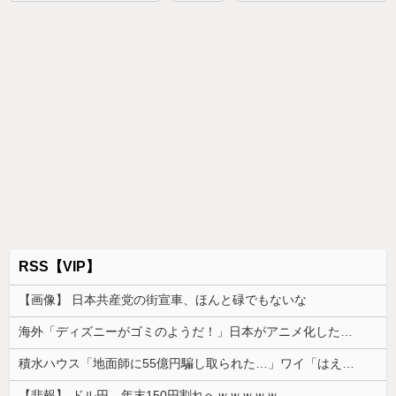
RSS【VIP】
【画像】 日本共産党の街宣車、ほんと碌でもないな
海外「ディズニーがゴミのようだ！」日本がアニメ化した米人気SF作品に絶賛の声が殺到中
積水ハウス「地面師に55億円騙し取られた…」ワイ「はえーかわいそう…会社滅茶苦茶やろなぁ」
【悲報】 ドル円、年末150円割れへｗｗｗｗｗ