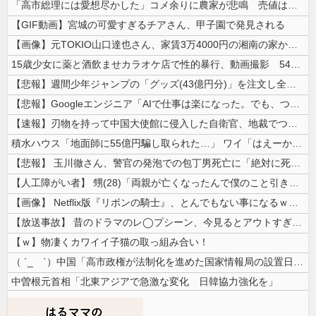
「高市総理には愛想尽かした」コメ余りに農家が悲鳴 売値は生産原価の半分...
【GIF動画】宮城の可愛すぎるチアさん、甲子園で発見される
【画像】元TOKIO山口達也さん、家賃3万4000円の湘南の家からYo...
15歳少女に薬と酒飲ませカラオケ店で性的暴行、動画撮影 54歳無職を再...
【悲報】週間少年ジャンプの「グッズ(43億円分)」を注文し全てキャンセ...
【悲報】Googleエンジニア「AIで仕事は楽になった。でも、つまらな...
【速報】刃物を持って中国大使館に侵入した自衛官、地裁でついに動機明かす
積水ハウス「地面師に55億円騙し取られた…」 ワイ「はえーかわいそう…...
【悲報】 玉川徹さん、警官の発泡での包丁男死亡に「絶対に死刑にならない...
【人工障がい者】 甥(28)「両親が亡くなったんで僕のこと引き取ってほ...
【画像】 Netflix版『リボンの騎士』、とんでもない事になるｗｗｗ...
【放送事故】 昔のドラマのレ◯プシーン、今見るとアウトすぎる・・・
【ｗ】物凄くカワイイ子猫の取っ組み合い！
（ ´_ゝ`）中国「高市政権が法制化を進めた国家情報局の設置日が7月3...
中曽根元首相「北東アジアで急激な変化 日韓協力強化を」