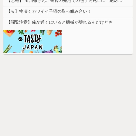
【悲報】 玉川徹さん、警官の発泡での包丁男死亡に「絶対に死刑にならない罪なのに警察が死刑にした！」 → 元警官のマジレスがコチラ → ………
【ｗ】物凄くカワイイ子猫の取っ組み合い！
【閲覧注意】俺が近くにいると機械が壊れるんだけどさ