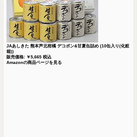
JAあしきた 熊本芦北柑橘 デコポン&甘夏缶詰め (10缶入り(化粧
箱))
販売価格: ￥5,665 税込
Amazonの商品ページを見る