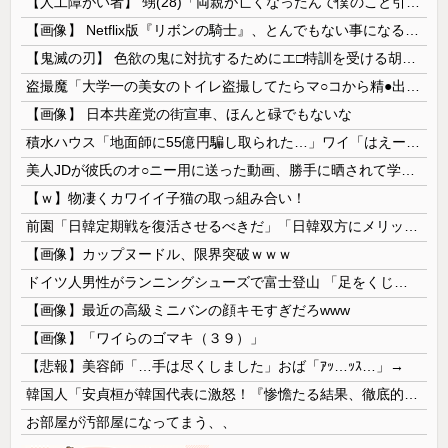
【人工障がい者】 甥(28)「両親が亡くなったんで僕のこと引き取ってほしいんですけど！」なんでいい年したヒキニートを引き取らなきゃいけないんだ...
【画像】 Netflix版『リボンの騎士』、とんでもない事になるｗｗｗｗｗ
【鬼滅の刃】 色欲の鬼に対抗するためにエ□特訓を受ける胡蝶しのぶ…！クールなしのぶが快楽に抗えず翻弄されちゃう…
盗撮魔「大学一の美女のトイレ盗撮してたらマ○コから精●出てきたんだが…」（動画あり）
【画像】 日本共産党の街宣車、ほんと碌でもないな
積水ハウス「地面師に55億円騙し取られた…」ワイ「はえーかわいそう…会社滅茶苦茶やろなぁ」
美人JDが彼氏のオ○ニー用に送った動画、勝手に晒されて学校中の”共有オカズ” にされる
【ｗ】物凄くカワイイ子猫の取っ組み合い！
前園「日韓定期戦を復活させるべきだ」「日韓双方にメリットがある」……日本へのメリットがなにもないんですが、それは
【画像】カップヌードル、限界突破ｗｗｗ
ドイツ人男性がランニングシューズで富士登山 「足をくじいて動けない」
【画像】最近の高級ミニバンの顔キモすぎだろwww
【画像】「ワイらのゴマキ（３９）」
【悲報】美容師「…手は尽くしました」おば「ｱｯ…ｯｽ…」→
韓国人「安貞桓が韓国代表に激怒！『惨憺たる結果、徹底的な刷新が必要だ』と監督や協会を痛烈批判」
お部屋が汚部屋になってまう、、