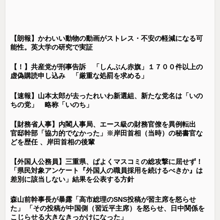
【朗報】かわいい動物の動画がストレス・不安の軽減になる可
能性。英大学の研究で実証
【！】共産党が刑事告訴 「しんぶん赤旗」１７００件以上の
虚偽購読申し込み 「厳重な処罰を求める」
【速報】山本太郎が去ったれいわ新選組、新たな党名は「いの
ちの党」 略称「いのち」
【財務省人事】内閣人事局、エース級の財務官僚を異例転出
官邸幹部「協力的でなかった」※岸田首相（当時）の秘書官な
どを歴任 、岸田首相の後輩
【外国人公務員】三重県、ぱよくマスコミの総攻撃に屈せず！
「県民対象アンケート『外国人の職員採用を続けるべきか』は
差別に該当しない」結果を公表する方針
森山前幹事長が暴露「高市総理のSNS投稿が習主席を怒らせ
た」 「その投稿が中国側（習近平主席）を怒らせ、日中関係を
こじらせる大きなきっかけになった」