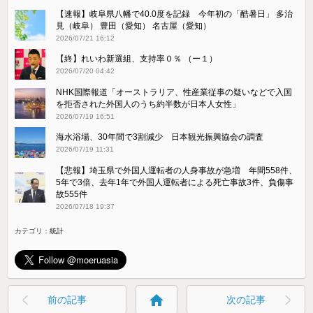
【速報】岐阜県八幡で40.0度を記録 今年初の「酷暑日」 多治
見（岐阜） 豊田（愛知） 名古屋（愛知）
2026/07/21 16:12
【終】れいわ新選組、支持率０％ （ー１）
2026/07/20 04:42
NHK国際報道「オーストラリア、性産業従事の疑いなどで入国
を拒否された外国人のうち約半数が日本人女性」
2026/07/19 16:51
海水浴場、30年間で3割減少 日本観光振興協会の調査
2026/07/19 11:31
【悲報】埼玉県で外国人運転者の人身事故が急増 年間558件、
5年で3倍、去年1年で外国人運転者による死亡事故3件、負傷事
故555件
2026/07/18 19:37
カテゴリ：
統計
home
前の記事
次の記事