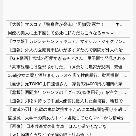
【大阪】マスコミ「警察官が発砲し“刃物男”死亡！」 → ネットで拡散された現場の無修正動画で衝撃の真相が発覚 → ………
同僚の美人に土下座して必死に頼んだらこうなるｗｗｗ
【ウマ娘】カレンチャンフィギュア、マイケル・ジャクソンみたいになってしまう
【速報】外人の医療費未払いが多すぎたので病院が外人の治療を断るようになってしまう
【GIF動画】宮城の可愛すぎるチアさん、甲子園で発見される
「高市総理には愛想尽かした」コメ余りに農家が悲鳴 売値は生産原価の半分以下に…肥料代や燃料代は高騰「今年でやめる」農家も
15歳少女に薬と酒飲ませカラオケ店で性的暴行、動画撮影 54歳無職を再逮捕 動画770本も見つかる
【画像】元TOKIO山口達也さん、家賃3万4000円の湘南の家からYouTube更新。激痩せした現在の姿がこちら…
【悲報】週間少年ジャンプの「グッズ(43億円分)」を注文し全てキャンセルした女逮捕ｗｗｗｗｗｗｗｗ
【速報】刃物を持って中国大使館に侵入した自衛官、地裁でついに動機明かす
【鬼滅の刃】 色欲の鬼に対抗するためにエ□特訓を受ける胡蝶しのぶ…！クールなしのぶが快楽に抗えず翻弄されちゃう…
盗撮魔「大学一の美女のトイレ盗撮してたらマ○コから精●出てきたんだが…」（動画あり）
【画像】 日本共産党の街宣車、ほんと碌でもないな
【ｗ】物凄くカワイイ子猫の取っ組み合い！