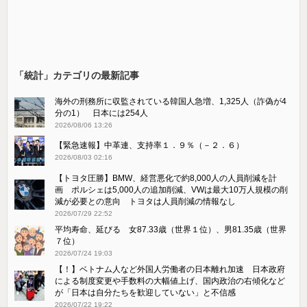
「統計」カテゴリの最新記事
海外の刑務所に収監されている韓国人急増、1,325人（詐偽が4
分の1） 日本には254人
2026/08/06 13:26
【緊急速報】中革連、支持率１．９％（－２．６）
2026/08/03 02:16
【トヨタ圧勝】BMW、経営悪化で約8,000人の人員削減を計
画 ポルシェは5,000人の追加削減、VWは最大10万人規模の削
減が必要との意向 トヨタは人員削減の情報なし
2026/07/29 22:52
平均寿命、延びる 女87.33歳（世界１位）、男81.35歳（世界
７位）
2026/07/24 19:03
【！】ベトナム人など外国人労働者の日本離れ加速 日本政府
による制度変更や手数料の大幅値上げ、国内政治の右傾化など
が「日本は自分たちを歓迎していない」と不信感
2026/07/22 19:22