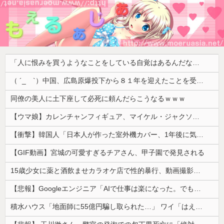
「人に恨みを買うようなことをしている自覚はあるんだな」と高市首相を嘲笑った左派、平和記念式典での演説にケチを付けるも……
（ ´_ゝ`）中国、広島原爆投下から８１年を迎えたことを受け「日本は原爆被害者の立場で同情を買おうとするのを止めろ」
同僚の美人に土下座して必死に頼んだらこうなるｗｗｗ
【ウマ娘】カレンチャンフィギュア、マイケル・ジャクソンみたいになってしまう
【衝撃】韓国人「日本人が作った室外機カバー、1年後に気づく」
【GIF動画】宮城の可愛すぎるチアさん、甲子園で発見される
15歳少女に薬と酒飲ませカラオケ店で性的暴行、動画撮影 54歳無職を再逮捕 動画770本も見つかる
【悲報】Googleエンジニア「AIで仕事は楽になった。でも、つまらなくなった」
積水ハウス「地面師に55億円騙し取られた…」 ワイ「はえーかわいそう…会社滅茶苦茶やろなぁ」