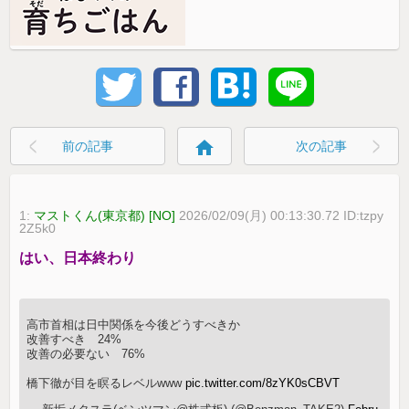
home
前の記事
次の記事
1:
マストくん(東京都) [NO]
2026/02/09(月) 00:13:30.72 ID:tzpy
2Z5k0
はい、日本終わり
高市首相は日中関係を今後どうすべきか
改善すべき 24%
改善の必要ない 76%
橋下徹が目を瞑るレベルwww
pic.twitter.com/8zYK0sCBVT