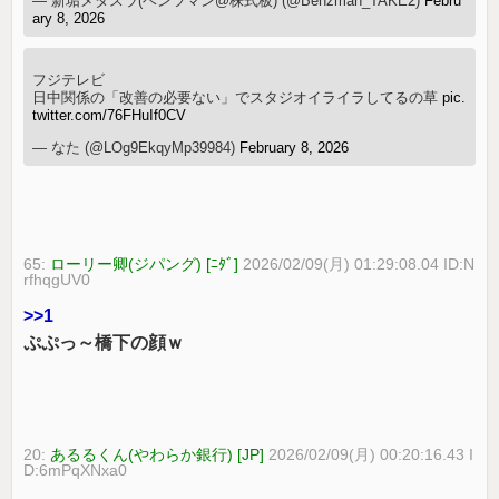
— 新垢メタスラ(ベンツマン@株式板) (@Benzman_TAKE2)
Febru
ary 8, 2026
フジテレビ
日中関係の「改善の必要ない」でスタジオイライラしてるの草
pic.
twitter.com/76FHuIf0CV
— なた (@LOg9EkqyMp39984)
February 8, 2026
65:
ローリー卿(ジパング) [ﾆﾀﾞ]
2026/02/09(月) 01:29:08.04 ID:N
rfhqgUV0
>>1
ぷぷっ～橋下の顔ｗ
20:
あるるくん(やわらか銀行) [JP]
2026/02/09(月) 00:20:16.43 I
D:6mPqXNxa0