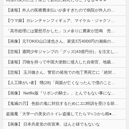
【速報】外人の医療費未払いが多すぎたので病院が外人の治療を断るようになってしまう
【ウマ娘】カレンチャンフィギュア、マイケル・ジャクソンみたいになってしまう
「高市総理には愛想尽かした」コメ余りに農家が悲鳴 売値は生産原価の半分以下に…肥料代や燃料代は高騰「今年でやめる」農家も
【画像】元TOKIO山口達也さん、家賃3万4000円の湘南の家からYouTube更新。激痩せした現在の姿がこちら…
【悲報】週間少年ジャンプの「グッズ(43億円分)」を注文し全てキャンセルした女逮捕ｗｗｗｗｗｗｗｗ
【速報】刃物を持って中国大使館に侵入した自衛官、地裁でついに動機明かす
【悲報】 玉川徹さん、警官の発泡での包丁男死亡に「絶対に死刑にならない罪なのに警察が死刑にした！」 → 元警官のマジレスがコチラ → ………
【人工障がい者】 甥(28)「両親が亡くなったんで僕のこと引き取ってほしいんですけど！」なんでいい年したヒキニートを引き取らなきゃいけないんだ...
【画像】 Netflix版『リボンの騎士』、とんでもない事になるｗｗｗｗｗ
【鬼滅の刃】 色欲の鬼に対抗するためにエ□特訓を受ける胡蝶しのぶ…！クールなしのぶが快楽に抗えず翻弄されちゃう…
盗撮魔「大学一の美女のトイレ盗撮してたらマ○コから精●出てきたんだが…」（動画あり）
【画像】 日本共産党の街宣車、ほんと碌でもないな