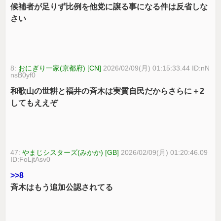
候補者が足りず比例を他党に譲る事になる件は反省しな
さい
8:
おにぎり一家(京都府) [CN]
2026/02/09(月) 01:15:33.44 ID:nN
nsB0yf0
和歌山の世耕と福井の斉木は実質自民だからさらに＋2
してもええぞ
47:
やまじシスターズ(みかか) [GB]
2026/02/09(月) 01:20:46.09
ID:FoLjtAsv0
>>8
斉木はもう追加公認されてる