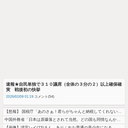
速報★自民単独で３１０議席（全体の３分の２）以上確保確
実 戦後初の快挙
2026/02/09 01:19
コメント(54)
【怒報】 国税庁「あのさぁ！君らがちゃんと納税してくれないとこうなっち...
中国外務省「日本は原爆落とされて当然。どの国も同情なんかしない」
【画像】清宮レイ(23)さん、ありふれた普通の美少女になる