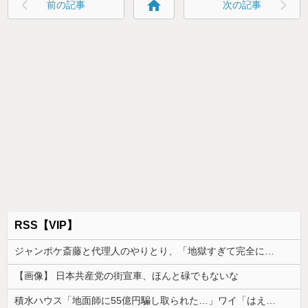
home
前の記事
次の記事
RSS【VIP】
ジャンポケ斎藤と代理人のやりとり、「地獄すぎて完全にコントになってる……」と衝撃を受ける人が続出中
【画像】 日本共産党の街宣車、ほんと碌でもないな
積水ハウス「地面師に55億円騙し取られた…」ワイ「はえーかわいそう…会社滅茶苦茶やろなぁ」