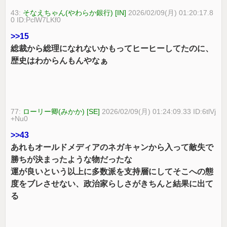
43:
そなえちゃん(やわらか銀行) [IN]
2026/02/09(月) 01:20:17.8
0 ID:PclW7LKf0
>>15
総裁から総理になれないかもってヒーヒーしてたのに、
歴史はわからんもんやなぁ
77:
ローリー卿(みかか) [SE]
2026/02/09(月) 01:24:09.33 ID:6tlVj
+Nu0
>>43
あれもオールドメディアのネガキャンから入って敵失で
勝ちが決まったような物だったな
運が良いという以上に多数派を支持層にしてそこへの態
度をブレさせない、政治家らしさがきちんと結果に出て
る