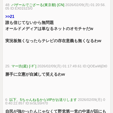
48:
バザールでござーる(東京都) [CN]
2026/02/09(月) 01:20:56.
05 ID:EX01523/0
>>21
誰も信じてないから無問題
オールドメディアは単なるネットのオモチャだw
実況板無くなったらテレビの存在意義も無くなるわw
25:
マー坊(庭) [ﾆﾀﾞ]
2026/02/09(月) 01:17:49.61 ID:QOEwWjDt0
勝手に立憲が自滅して笑えるわw
6:
以下、5ちゃんねるからVIPがお送りします
2026/02/09(月) 0
0:40:22.857 ID:tnSL55H70
自民が強かったんじゃなくて野党第一党の中道が話にも