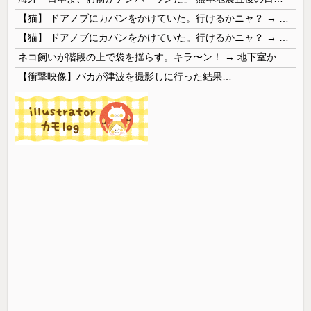
【猫】 ドアノブにカバンをかけていた。行けるかニャ？ → 猫はこうなります…
【猫】 ドアノブにカバンをかけていた。行けるかニャ？ → 猫はこうなります…
ネコ飼いが階段の上で袋を揺らす。キラ〜ン！ → 地下室からヤツが現れる…
【衝撃映像】バカが津波を撮影しに行った結果…