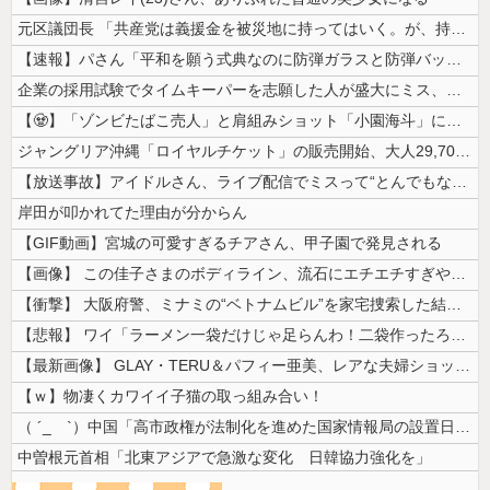
元区議団長 「共産党は義援金を被災地に持ってはいく。が、持って行った先...
【速報】パさん「平和を願う式典なのに防弾ガラスと防弾バッグSP」安倍元...
企業の採用試験でタイムキーパーを志願した人が盛大にミス、グループは険悪...
【🧟】「ゾンビたばこ売人」と肩組みショット「小園海斗」に注がれる“厳...
ジャングリア沖縄「ロイヤルチケット」の販売開始、大人29,700円にｗ...
【放送事故】アイドルさん、ライブ配信でミスって“とんでもないもの”を映...
岸田が叩かれてた理由が分からん
【GIF動画】宮城の可愛すぎるチアさん、甲子園で発見される
【画像】 この佳子さまのボディライン、流石にエチエチすぎやろ！
【衝撃】 大阪府警、ミナミの“ベトナムビル”を家宅捜索した結果・・・・...
【悲報】 ワイ「ラーメン一袋だけじゃ足らんわ！二袋作ったろ！」→結果ｗ...
【最新画像】 GLAY・TERU＆パフィー亜美、レアな夫婦ショットを公...
【ｗ】物凄くカワイイ子猫の取っ組み合い！
（ ´_ゝ`）中国「高市政権が法制化を進めた国家情報局の設置日が7月3...
中曽根元首相「北東アジアで急激な変化 日韓協力強化を」