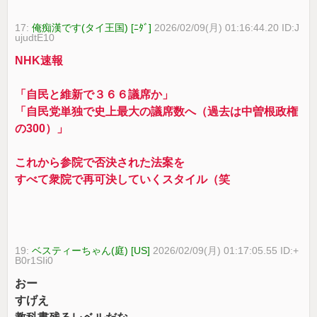
17:
俺痴漢です(タイ王国) [ﾆﾀﾞ]
2026/02/09(月) 01:16:44.20 ID:J
ujudtE10
NHK速報
「自民と維新で３６６議席か」
「自民党単独で史上最大の議席数へ（過去は中曽根政権
の300）」
これから参院で否決された法案を
すべて衆院で再可決していくスタイル（笑
19:
ベスティーちゃん(庭) [US]
2026/02/09(月) 01:17:05.55 ID:+
B0r1SIi0
おー
すげえ