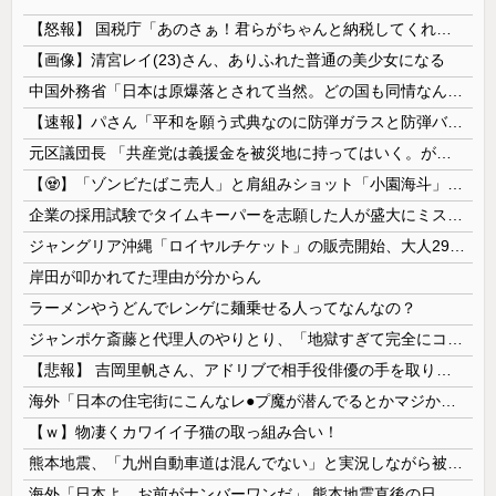
【怒報】 国税庁「あのさぁ！君らがちゃんと納税してくれないとこうなっちゃうけどどうする？！」←これw w w w w w w w
【画像】清宮レイ(23)さん、ありふれた普通の美少女になる
中国外務省「日本は原爆落とされて当然。どの国も同情なんかしない」
【速報】パさん「平和を願う式典なのに防弾ガラスと防弾バッグSP」安倍元首相の悲劇や石破前首相も同環境だったことは忘れる
元区議団長 「共産党は義援金を被災地に持ってはいく。が、持って行った先で党の活動のために使う」 日本共産党「事実ではありません」
【🧟】「ゾンビたばこ売人」と肩組みショット「小園海斗」に注がれる“厳しい視線” 「レギュラー剥奪も選択肢のひとつに」
企業の採用試験でタイムキーパーを志願した人が盛大にミス、グループは険悪になりタイムアップとなったが……
ジャングリア沖縄「ロイヤルチケット」の販売開始、大人29,700円にｗｗｗｗｗｗｗｗｗ
岸田が叩かれてた理由が分からん
ラーメンやうどんでレンゲに麺乗せる人ってなんなの？
ジャンポケ斎藤と代理人のやりとり、「地獄すぎて完全にコントになってる……」と衝撃を受ける人が続出中
【悲報】 吉岡里帆さん、アドリブで相手役俳優の手を取りお○ぱいに押し当てる
海外「日本の住宅街にこんなレ●プ魔が潜んでるとかマジかよ…さすがHENTAIの国…」
【ｗ】物凄くカワイイ子猫の取っ組み合い！
熊本地震、「九州自動車道は混んでない」と実況しながら被災地へ向かう有名アナなどに批判殺到 全国紙記者「最新の状況をいち早く伝えることは報道機関としての責務」「情報を取り上げることには大きな意義がある」
海外「日本よ、お前がナンバーワンだ」 熊本地震直後の日本の対応のスピードに世界が衝撃