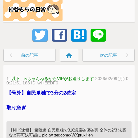
home
前の記事
次の記事
1:
以下、5ちゃんねるからVIPがお送りします
2026/02/09(月) 0
0:21:51.163 ID:lwI+EEDF0
【号外】自民単独で3分の2確定
取り急ぎ
【NHK速報】 衆院選 自民単独で310議席確保確実 全体の2/3 法案
など再可決可能に
pic.twitter.com/xWXprukHen