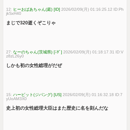
12:
ヒーおばあちゃん(庭) [ID]
2026/02/09(月) 01:16:25.12 ID:Ph
jkSxH40
まじで320逝くぞこりゃ
27:
なーのちゃん(茨城県) [ﾆﾀﾞ]
2026/02/09(月) 01:18:17.31 ID:V
z8zL26y0
しかも初の女性総理がだぜ
15:
ハービット(ジパング) [US]
2026/02/09(月) 01:16:32.18 ID:7
yUoAM3X0
史上初の女性総理大臣はまた歴史に名を刻んだな