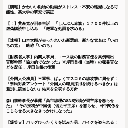
【朗報】かわいい動物の動画がストレス・不安の軽減になる可
能性。英大学の研究で実証
【！】共産党が刑事告訴 「しんぶん赤旗」１７００件以上の
虚偽購読申し込み 「厳重な処罰を求める」
【速報】山本太郎が去ったれいわ新選組、新たな党名は「いの
ちの党」 略称「いのち」
【財務省人事】内閣人事局、エース級の財務官僚を異例転出
官邸幹部「協力的でなかった」※岸田首相（当時）の秘書官な
どを歴任 、岸田首相の後輩
【外国人公務員】三重県、ぱよくマスコミの総攻撃に屈せず！
「県民対象アンケート『外国人の職員採用を続けるべきか』は
差別に該当しない」結果を公表する方針
森山前幹事長が暴露「高市総理のSNS投稿が習主席を怒らせ
た」 「その投稿が中国側（習近平主席）を怒らせ、日中関係を
こじらせる大きなきっかけになった」
【爆笑ｗ】バッグひったくりを試みた男、バイクを盗られる！