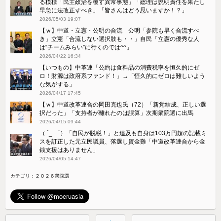
る模様「民主政治を覆す異常事態」「総理は説明責任を果たし
早急に法改正すべき」「皆さんはどう思いますか！？」
2026/05/03 19:07
【ｗ】中道・立憲・公明の合流 公明「参院も早く合流すべ
き」立憲「合流しない選択肢も・・」自民「立憲の優秀な人
は“チームみらい”に行くのでは^^」
2026/04/22 16:34
【いつもの】中革連「公約は食料品の消費税率を恒久的にゼ
ロ！財源は政府系ファンド！」→「恒久的にゼロは難しいよう
な気がする」
2026/04/17 17:45
【ｗ】中道改革連合の岡田克也氏（72）「新党結成、正しい選
択だった」「支持者が離れたのは誤算」次期衆院選に出馬
2026/04/15 09:44
（ ´_ゝ`）「自民が脱税！」と追及も自身は103万円超の記載ミ
スを訂正した元立民議員、落選し資金難「中道改革連合から金
銭支援はありません」
2026/04/05 14:47
カテゴリ：
２０２６衆院選