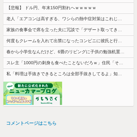
【悲報】 ドル円、年末150円割れへｗｗｗｗｗ
老人「エアコンは高すぎる、ワシらの熱中症対策はこれじゃよ」
家族の食事会で席を立った夫に冗談で「デザート取ってきてー(笑)」と話しかけたら、無言で手首を叩かれ落とされた
何度もクレームを入れて出禁になったコンビニに彼氏と行ったら店長に追い出された。こっちはお客様なのに有り得ない。
春から小学生なんだけど、6畳のリビングに子供の勉強机置くのって無理だよね
スレ主「1000円の刺身も食べたことないだろｗ」住民「それは違うぞ」→煽り投稿に対する反応が予想外すぎて…
私「料理は手抜きできるところは全部手抜きしてるよ」知人「それはダメでしょ」→勝手な説教にうんざりして…
コメントページはこちら