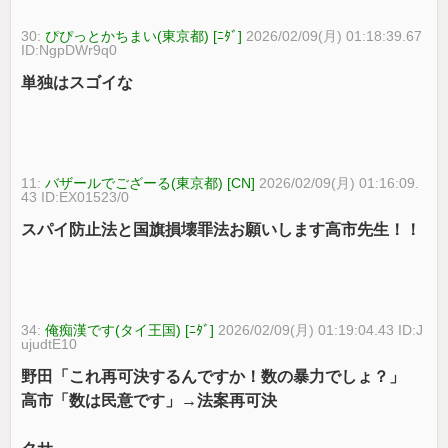
30:
ぴぴっとかちまい(東京都) [ﾆﾀﾞ]
2026/02/09(月) 01:18:39.67
ID:NgpDWr9q0
単独はスゴイな
11:
バザールでござーる(東京都) [CN]
2026/02/09(月) 01:16:09.
43 ID:EX01523/0
スパイ防止法と国旗損壊罪法お願いします高市先生！！
34:
俺痴漢です(タイ王国) [ﾆﾀﾞ]
2026/02/09(月) 01:19:04.43 ID:J
ujudtE10
野田「これ再可決するんですか！数の暴力でしょ？」
高市「数は民意です」→法案再可決