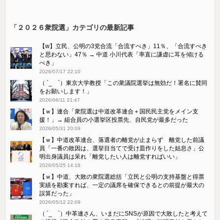
「２０２６衆院選」カテゴリの最新記事
【w】立民、公明の3党合流「合流すべき」11％、「合流すべき
と思わない」47％ → 中道 小川代表「率直に謙虚に耳を傾ける
べき」
2026/07/17 22:10
（ ´_ゝ`）東京大学教授「この衆議院選挙は無効だ！署名に賛同
をお願いします！」
2026/06/11 21:47
【ｗ】連合「衆院選は中道改革連合＋国民民主党をメイン支
援！」→ 組合員の小選挙区投票先、自民党が最多だった
2026/05/31 20:09
【ｗ】中道改革連合、落選者の離党が止まらず 離党した前議
員「一番の敗因は、選挙目当てで受け皿作りをした姑息さ」公
明出身議員は呆れ「離党したい人は離党すればいい」
2026/05/25 14:18
【ｗ】中道、大敗の衆院選総括「立民と公明の支持基盤と得票
実績を勘案すれば、一定の議席を確保できるとの前提が最大の
誤算だった」
2026/05/12 22:09
（ ´_ゝ`）中革連さん、いまだにSNSが原因で大敗したと考えて