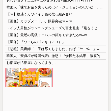
おねショタ？エ□ガキに孕まされる両儀式♥️????♥️????♥️
韓国人「株でお金を失ったのはイ・ジェミョンのせいだ！」として支持率が右肩下がりに……まあ、本当にその側面があるので救えないんですが
【ｗ】物凄くカワイイ子猫の取っ組み合い！
【画像】カップヌードル、限界突破ｗｗｗ
ドイツ人男性がランニングシューズで富士登山 「足をくじいて動けない」
【画像】最近の高級ミニバンの顔キモすぎだろwww
【画像】「ワイらのゴマキ（３９）」
【悲報】美容師「…手は尽くしました」おば「ｱｯ…ｯｽ…」→
韓国人「安貞桓が韓国代表に激怒！『惨憺たる結果、徹底的な刷新が必要だ』と監督や協会を痛烈批判」
お部屋が汚部屋になってまう、、