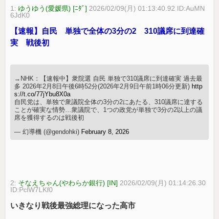
1:
ゆうゆう(愛媛県) [ﾆﾀﾞ]
2026/02/09(月) 01:13:40.92 ID:AuMN
6JdK0
【速報】自民 単独で全体の3分の2 310議席に到達確
実 戦後初
→NHK：【速報中】衆院選 自民 単独で310議席に到達確実 過去最
多 2026年2月8日午後6時52分(2026年2月9日午前1時06分更新)
http
s://t.co/77jYbu8X0a
自民党は、単独で衆議院全体の3分の2にあたる、310議席に達する
ことが確実な情勢…衆議院で、1つの政党が単独で3分の2以上の議
席を獲得するのは戦後初
— 幻導機 (@gendohki)
February 8, 2026
2:
そなえちゃん(やわらか銀行) [IN]
2026/02/09(月) 01:14:26.30
ID:PclW7LKf0
いきなり戦後最強総理になった高市