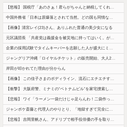
【怒報】 国税庁「あのさぁ！君らがちゃんと納税してくれないとこうなっちゃうけどどうする？！」←これw w w w w w w w
中国外務省「日本は原爆落とされて当然。どの国も同情なんかしない」
【画像】清宮レイ(23)さん、ありふれた普通の美少女になる
元区議団長 「共産党は義援金を被災地に持ってはいく。が、持って行った先で党の活動のために使う」 日本共産党「事実ではありません」
企業の採用試験でタイムキーパーを志願した人が盛大にミス、グループは険悪になりタイムアップとなったが……
ジャングリア沖縄「ロイヤルチケット」の販売開始、大人29,700円にｗｗｗｗｗｗｗｗｗ
岸田が叩かれてた理由が分からん
【画像】 この佳子さまのボディライン、流石にエチエチすぎやろ！
【衝撃】 大阪府警、ミナミの“ベトナムビル”を家宅捜索した結果・・・・・・
【悲報】 ワイ「ラーメン一袋だけじゃ足らんわ！二袋作ったろ！」→結果ｗｗｗ
ジャンポケ斎藤と代理人のやりとり、「地獄すぎて完全にコントになってる……」と衝撃を受ける人が続出中
【悲報】 吉岡里帆さん、アドリブで相手役俳優の手を取りお○ぱいに押し当てる