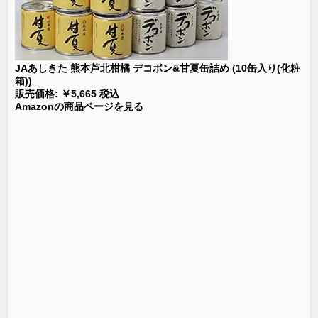
JAあしきた 熊本芦北柑橘 デコポン&甘夏缶詰め (10缶入り(化粧
箱))
販売価格: ￥5,665 税込
Amazonの商品ページを見る