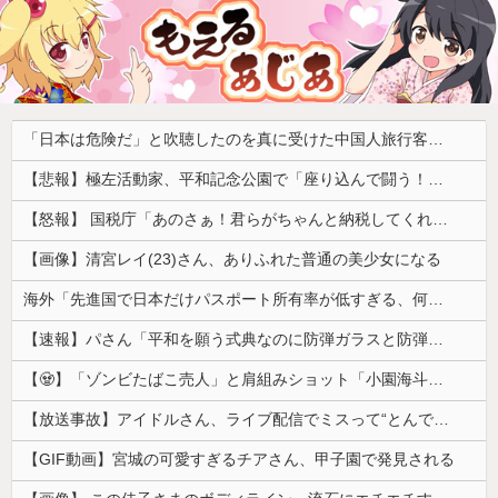
「日本は危険だ」と吹聴したのを真に受けた中国人旅行客、だが代替旅行先が日本ほど安全ではなかった結果……
【悲報】極左活動家、平和記念公園で「座り込んで闘う！」と意気込むも… → 警察に完全排除されてしまう ………
【怒報】 国税庁「あのさぁ！君らがちゃんと納税してくれないとこうなっちゃうけどどうする？！」←これw w w w w w w w
【画像】清宮レイ(23)さん、ありふれた普通の美少女になる
海外「先進国で日本だけパスポート所有率が低すぎる、何故なのか」
【速報】パさん「平和を願う式典なのに防弾ガラスと防弾バッグSP」安倍元首相の悲劇や石破前首相も同環境だったことは忘れる
【🧟】「ゾンビたばこ売人」と肩組みショット「小園海斗」に注がれる“厳しい視線” 「レギュラー剥奪も選択肢のひとつに」
【放送事故】アイドルさん、ライブ配信でミスって“とんでもないもの”を映してしまいネット騒然ｗｗｗ 【Pickup07092038】
【GIF動画】宮城の可愛すぎるチアさん、甲子園で発見される