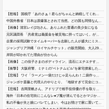
【怒報】 国税庁「あのさぁ！君らがちゃんと納税してくれないとこうなっちゃうけどどうする？！」←これw w w w w w w w
中国外務省「日本は原爆落とされて当然。どの国も同情なんかしない」
【画像】清宮レイ(23)さん、ありふれた普通の美少女になる
元区議団長 「共産党は義援金を被災地に持ってはいく。が、持って行った先で党の活動のために使う」 日本共産党「事実ではありません」
企業の採用試験でタイムキーパーを志願した人が盛大にミス、グループは険悪になりタイムアップとなったが……
ジャングリア沖縄「ロイヤルチケット」の販売開始、大人29,700円にｗｗｗｗｗｗｗｗｗ
岸田が叩かれてた理由が分からん
【画像】 この佳子さまのボディライン、流石にエチエチすぎやろ！
【衝撃】 大阪府警、ミナミの“ベトナムビル”を家宅捜索した結果・・・・・・
【悲報】 ワイ「ラーメン一袋だけじゃ足らんわ！二袋作ったろ！」→結果ｗｗｗ
ジャンポケ斎藤と代理人のやりとり、「地獄すぎて完全にコントになってる……」と衝撃を受ける人が続出中
【悲報】 吉岡里帆さん、アドリブで相手役俳優の手を取りお○ぱいに押し当てる
海外「日本の住宅街にこんなレ●プ魔が潜んでるとかマジかよ…さすがHENTAIの国…」
私の不倫が夫と娘にバレてしまい、今はお情けで家に置いてもらっている状態です。行為を娘に見られていたなんて全く気付きませんでした。娘の「汚...