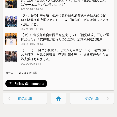
き」立憲「合流しない選択肢も・・」自民「立憲の優秀な人
は“チームみらい”に行くのでは^^」
2026/04/22 16:34
【いつもの】中革連「公約は食料品の消費税率を恒久的にゼ
ロ！財源は政府系ファンド！」→「恒久的にゼロは難しいよう
な気がする」
2026/04/17 17:45
【ｗ】中道改革連合の岡田克也氏（72）「新党結成、正しい選
択だった」「支持者が離れたのは誤算」次期衆院選に出馬
2026/04/15 09:44
（ ´_ゝ`）「自民が脱税！」と追及も自身は103万円超の記載ミ
スを訂正した元立民議員、落選し資金難「中道改革連合から金
銭支援はありません」
2026/04/05 14:47
カテゴリ：
２０２６衆院選
home
前の記事
次の記事