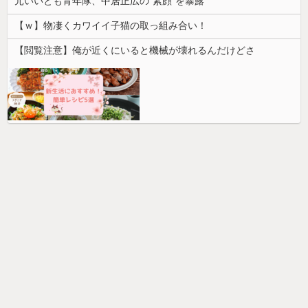
元いいとも青年隊、中居正広の”素顔”を暴露
【ｗ】物凄くカワイイ子猫の取っ組み合い！
【閲覧注意】俺が近くにいると機械が壊れるんだけどさ