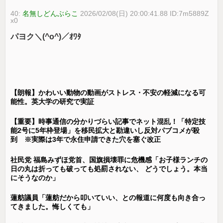
40:
名無しどんぶらこ
2026/02/08(日) 20:00:41.88 ID:7m5889Z
x0
パヨク＼(^o^)／ｵﾜﾀ
【朗報】かわいい動物の動画がストレス・不安の軽減になる可
能性。英大学の研究で実証
【重要】時事通信の分かりづらい記事でネット混乱！「特定技
能2号に5年枠登場」を移民拡大と勘違いし反対パブコメが殺
到 ※実際は3年で永住申請できた穴を塞ぐ改正
社民党 福島みずほ党首、国旗損壊罪に危機感「お子様ランチの
日の丸は折っても破っても処罰されない、 どうでしょう。本当
にそうなのか」
蓮舫議員「蓮舫だから叩いていい、との報道に何度も向き合っ
てきました。悔しくても」