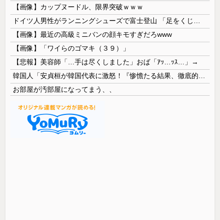
【画像】カップヌードル、限界突破ｗｗｗ
ドイツ人男性がランニングシューズで富士登山 「足をくじいて動けない」
【画像】最近の高級ミニバンの顔キモすぎだろwww
【画像】「ワイらのゴマキ（３９）」
【悲報】美容師「…手は尽くしました」おば「ｱｯ…ｯｽ…」→
韓国人「安貞桓が韓国代表に激怒！『惨憺たる結果、徹底的な刷新が必要だ』と監督や協会を痛烈批判」
お部屋が汚部屋になってまう、、