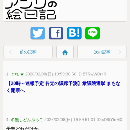
home
前の記事
次の記事
1:
ぐれ ★
2026/02/08(日) 19:59:30.56 ID:B7RwWDr+9
【20時～速報予定 各党の議席予測】衆議院選挙 まもな
く開票へ
4:
名無しどんぶらこ
2026/02/08(日) 19:59:51.01 ID:xD8fYInM0
予想どれだけか