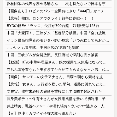
反核団体の代表を務める爺さん、「核を持たないで日本を守れますか」と中学生に詰問された結果……
【画像あり】ロピアのパワー全開おにぎり「444円」がコチラｗｗｗｗｗ
【悲報】韓国、ロシアウクライナ戦争に参戦へ！！！
BYDの軽EV「ラッコ」受注が700台超 7月販売は125台
中国「大豪雨！」三峡ダム「基礎部分破損」中国「全力放流！」台風13号「中国上陸予測」台風15号「中国接近（画像」中国「台風同時上陸！（穀物生産が...
イラン最高指導者のモジタバ師が危篤「いつ死亡してもおかしくない」…イラン大統領「意思疎通はかなり難しい」！
元いいとも青年隊、中居正広の”素顔”を暴露
中国、三峡ダムが全開放流。長江流域で深刻な洪水被害
【動画】 町の中華料理屋さん、娘の採用で人気店になってしまう
立ちんぼを買うもキモすぎてヤらせてもらえなかった男、代わりの足コキでまさかの大量身寸米青ｗｗｗ
【画像】 サンモニの女子アナさん、日曜の朝から素材を提供してしまう
【悲報】 女さん、歩行者を轢いた挙句、道路に倒れてどえらいことになってしまうw w w w w w w
文在寅、航空未経験の娘婿を重役にして収賄で起訴された
長身美ボディの保育士さんが女性用風俗を勢いで初利用…子供に絶対見せられないメスの顔でイキまくり。
井上晴美、乳首ヘア○ードや濡れ場お○ぱいがエ□過ぎる！人生最後のラスト写真集、最高！！
【ｗ】物凄くカワイイ子猫の取っ組み合い！