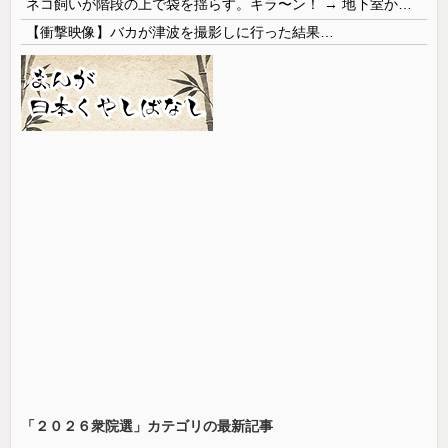
ネコ飼いが階段の上で袋を揺らす。キラ〜ン！ → 地下室からヤツが現れる…
【衝撃映像】バカが津波を撮影しに行った結果…
「２０２６衆院選」カテゴリの最新記事