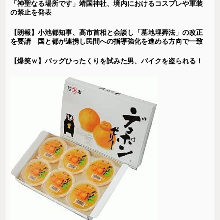
「神聖なる場所です」靖国神社、境内におけるコスプレや軍装
の禁止を発表
【朗報】小池都知事、高市首相と会談し「墓地埋葬法」の改正
を要請 国と都が連携し民間への指導強化を進める方向で一致
【爆笑ｗ】バッグひったくりを試みた男、バイクを盗られる！