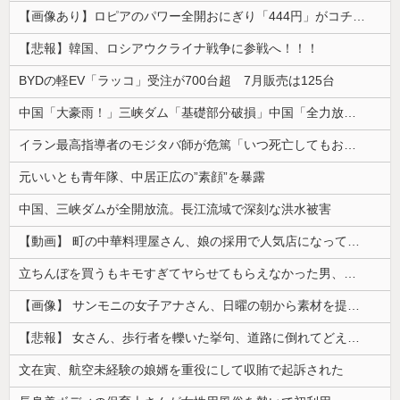
【画像あり】ロピアのパワー全開おにぎり「444円」がコチラｗｗｗｗｗ
【悲報】韓国、ロシアウクライナ戦争に参戦へ！！！
BYDの軽EV「ラッコ」受注が700台超 7月販売は125台
中国「大豪雨！」三峡ダム「基礎部分破損」中国「全力放流！」台風13号「中国上陸予測」台風15号「中国接近（画像」中国「台風同時上陸！（穀物生産が...
イラン最高指導者のモジタバ師が危篤「いつ死亡してもおかしくない」…イラン大統領「意思疎通はかなり難しい」！
元いいとも青年隊、中居正広の”素顔”を暴露
中国、三峡ダムが全開放流。長江流域で深刻な洪水被害
【動画】 町の中華料理屋さん、娘の採用で人気店になってしまう
立ちんぼを買うもキモすぎてヤらせてもらえなかった男、代わりの足コキでまさかの大量身寸米青ｗｗｗ
【画像】 サンモニの女子アナさん、日曜の朝から素材を提供してしまう
【悲報】 女さん、歩行者を轢いた挙句、道路に倒れてどえらいことになってしまうw w w w w w w
文在寅、航空未経験の娘婿を重役にして収賄で起訴された