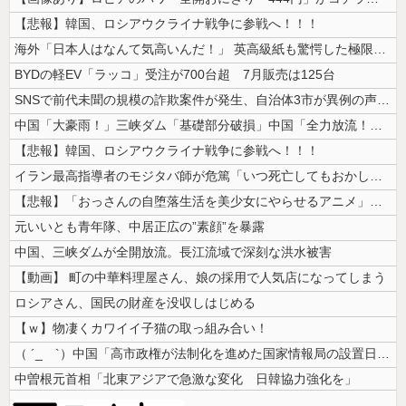
【悲報】韓国、ロシアウクライナ戦争に参戦へ！！！
海外「日本人はなんて気高いんだ！」 英高級紙も驚愕した極限の中の日本人...
BYDの軽EV「ラッコ」受注が700台超 7月販売は125台
SNSで前代未聞の規模の詐欺案件が発生、自治体3市が異例の声明を発表し...
中国「大豪雨！」三峡ダム「基礎部分破損」中国「全力放流！」台風13号「...
【悲報】韓国、ロシアウクライナ戦争に参戦へ！！！
イラン最高指導者のモジタバ師が危篤「いつ死亡してもおかしくない」…イラ...
【悲報】「おっさんの自堕落生活を美少女にやらせるアニメ」、増えすぎてフ...
元いいとも青年隊、中居正広の”素顔”を暴露
中国、三峡ダムが全開放流。長江流域で深刻な洪水被害
【動画】 町の中華料理屋さん、娘の採用で人気店になってしまう
ロシアさん、国民の財産を没収しはじめる
【ｗ】物凄くカワイイ子猫の取っ組み合い！
（ ´_ゝ`）中国「高市政権が法制化を進めた国家情報局の設置日が7月3...
中曽根元首相「北東アジアで急激な変化 日韓協力強化を」