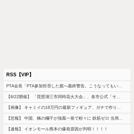
RSS【VIP】
PTA会長「PTA参加拒否した親へ最終警告。こうなってもいい？」
【8/22開催】 「琵琶湖三市同時花火大会」、各市公式「そんな花火大会は存在しない」→ 高価チケットを購入した人達がSNS阿鼻叫喚
【画像】 キャミイの18万円の最新フィギュア、ガチで作り込みがエグすぎる
【悲報】 中国、橋の欄干が強風一発で粉々に 鉄筋ゼロ 当局「接着剤でくっつけただけ」「正常で、品質問題はない」
【速報】 イオンモール熊本の爆発原因が判明！！！！