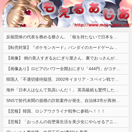
反核団体の代表を務める爺さん、「核を持たないで日本を守れますか」と中学生に詰問された結果……
【転売対策】『ポケモンカード』バンダイのカードゲームも転売対策にマイナンバー導入開始、今月から抽選販売に本人認証、公式大会にも「効果バツグン」
【画像】 例の美人すぎるおにぎり屋さん、裏でおっさんが握っていたｗｗｗｗｗｗｗｗｗｗｗｗｗｗｗｗｗ
【画像あり】ロピアのパワー全開おにぎり「444円」がコチラｗｗｗｗｗ
韓国人「不適切接待疑惑、2002年イタリア・スペイン戦で『韓国に奪われた』と欧州の大手メディアが一斉に報道！」
海外「日本人はなんて気高いんだ！」 英高級紙も驚愕した極限の中の日本人の姿に世界が衝撃
SNSで前代未聞の規模の詐欺案件が発生、自治体3市が異例の声明を発表して事実関係を全否定
【悲報】韓国、ロシアウクライナ戦争に参戦へ！！！
【悲報】「おっさんの自堕落生活を美少女にやらせるアニメ」、増えすぎてフェミにバレるｗｗｗｗ