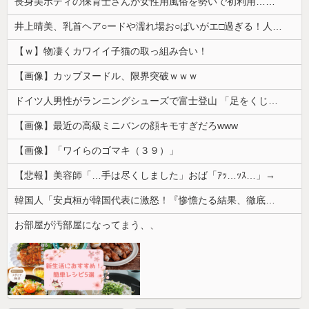
長身美ボディの保育士さんが女性用風俗を勢いで初利用…子供に絶対見せられないメスの顔でイキまくり。
井上晴美、乳首ヘア○ードや濡れ場お○ぱいがエ□過ぎる！人生最後のラスト写真集、最高！！
【ｗ】物凄くカワイイ子猫の取っ組み合い！
【画像】カップヌードル、限界突破ｗｗｗ
ドイツ人男性がランニングシューズで富士登山 「足をくじいて動けない」
【画像】最近の高級ミニバンの顔キモすぎだろwww
【画像】「ワイらのゴマキ（３９）」
【悲報】美容師「…手は尽くしました」おば「ｱｯ…ｯｽ…」→
韓国人「安貞桓が韓国代表に激怒！『惨憺たる結果、徹底的な刷新が必要だ』と監督や協会を痛烈批判」
お部屋が汚部屋になってまう、、