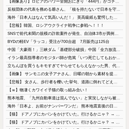
【画像あり】ロピアのパワー全開おにぎり「444円」がコチラｗｗｗｗｗ
反核団体の代表を務める爺さん、「核を持たないで日本を守れますか」と中学生に詰問された結果……
海外「日本人はなんて気高いんだ！」 英高級紙も驚愕した極限の中の日本人の姿に世界が衝撃
【悲報】韓国、ロシアウクライナ戦争に参戦へ！！！
SNSで前代未聞の規模の詐欺案件が発生、自治体3市が異例の声明を発表して事実関係を全否定
BYDの軽EV「ラッコ」受注が700台超 7月販売は125台
中国「大豪雨！」三峡ダム「基礎部分破損」中国「全力放流！」台風13号「中国上陸予測」台風15号「中国接近（画像」中国「台風同時上陸！（穀物生産が...
イラン最高指導者のモジタバ師が危篤「いつ死亡してもおかしくない」…イラン大統領「意思疎通はかなり難しい」！
立ちんぼを買うもキモすぎてヤらせてもらえなかった男、代わりの足コキでまさかの大量身寸米青ｗｗｗ
【画像】 サンモニの女子アナさん、日曜の朝から素材を提供してしまう
【悲報】 女さん、歩行者を轢いた挙句、道路に倒れてどえらいことになってしまうw w w w w w w
【ｗ】物凄くカワイイ子猫の取っ組み合い！
熊本地震、「九州自動車道は混んでない」と実況しながら被災地へ向かう有名アナなどに批判殺到 全国紙記者「最新の状況をいち早く伝えることは報道機関としての責務」「情報を取り上げることには大きな意義がある」
海外「日本よ、お前がナンバーワンだ」 熊本地震直後の日本の対応のスピードに世界が衝撃
【猫】 ドアノブにカバンをかけていた。行けるかニャ？ → 猫はこうなります…
【猫】 ドアノブにカバンをかけていた。行けるかニャ？ → 猫はこうなります…