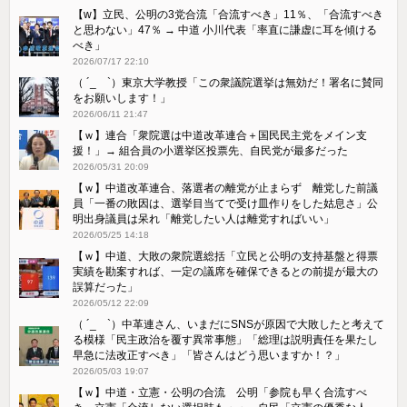
【w】立民、公明の3党合流「合流すべき」11％、「合流すべき
と思わない」47％ → 中道 小川代表「率直に謙虚に耳を傾ける
べき」
2026/07/17 22:10
（ ´_ゝ`）東京大学教授「この衆議院選挙は無効だ！署名に賛同
をお願いします！」
2026/06/11 21:47
【ｗ】連合「衆院選は中道改革連合＋国民民主党をメイン支
援！」→ 組合員の小選挙区投票先、自民党が最多だった
2026/05/31 20:09
【ｗ】中道改革連合、落選者の離党が止まらず 離党した前議
員「一番の敗因は、選挙目当てで受け皿作りをした姑息さ」公
明出身議員は呆れ「離党したい人は離党すればいい」
2026/05/25 14:18
【ｗ】中道、大敗の衆院選総括「立民と公明の支持基盤と得票
実績を勘案すれば、一定の議席を確保できるとの前提が最大の
誤算だった」
2026/05/12 22:09
（ ´_ゝ`）中革連さん、いまだにSNSが原因で大敗したと考えて
る模様「民主政治を覆す異常事態」「総理は説明責任を果たし
早急に法改正すべき」「皆さんはどう思いますか！？」
2026/05/03 19:07
【ｗ】中道・立憲・公明の合流 公明「参院も早く合流すべ