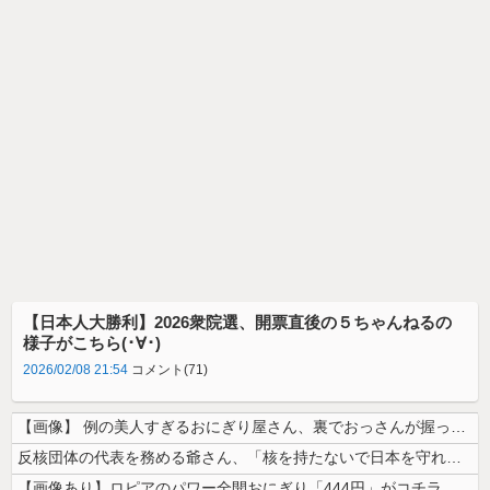
【日本人大勝利】2026衆院選、開票直後の５ちゃんねるの
様子がこちら(･∀･)
2026/02/08 21:54
コメント(71)
【画像】 例の美人すぎるおにぎり屋さん、裏でおっさんが握っていたｗｗｗ...
反核団体の代表を務める爺さん、「核を持たないで日本を守れますか」と中学...
【画像あり】ロピアのパワー全開おにぎり「444円」がコチラｗｗｗｗｗ