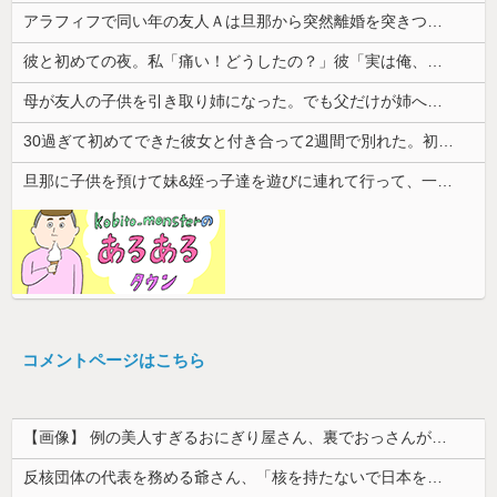
アラフィフで同い年の友人Ａは旦那から突然離婚を突きつけられたらしい
彼と初めての夜。私「痛い！どうしたの？」彼「実は俺、不能なんだ…」→初めての夜に打ち明けられた理由が衝撃的で…
母が友人の子供を引き取り姉になった。でも父だけが姉へ理不尽な要求ばかり押し付けていて…
30過ぎて初めてできた彼女と付き合って2週間で別れた。初デートで冷めるシーンが多すぎ
旦那に子供を預けて妹&姪っ子達を遊びに連れて行って、一日遊び倒した。すると、旦那と喧嘩になってしまい...
コメントページはこちら
【画像】 例の美人すぎるおにぎり屋さん、裏でおっさんが握っていたｗｗｗｗｗｗｗｗｗｗｗｗｗｗｗｗｗ
反核団体の代表を務める爺さん、「核を持たないで日本を守れますか」と中学生に詰問された結果……