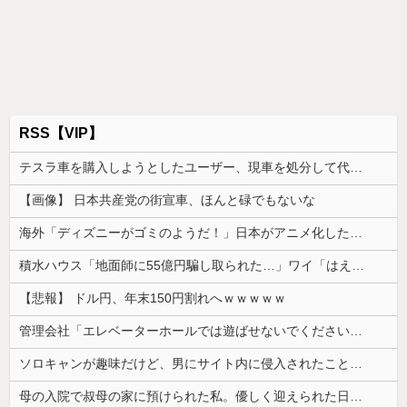
RSS【VIP】
テスラ車を購入しようとしたユーザー、現車を処分して代金を支払い、平日の納車日に予定を合わせた結果……
【画像】 日本共産党の街宣車、ほんと碌でもないな
海外「ディズニーがゴミのようだ！」日本がアニメ化した米人気SF作品に絶賛の声が殺到中
積水ハウス「地面師に55億円騙し取られた…」ワイ「はえーかわいそう…会社滅茶苦茶やろなぁ」
【悲報】 ドル円、年末150円割れへｗｗｗｗｗ
管理会社「エレベーターホールでは遊ばせないでください」私「うちの子じゃないんですけど…」→まさかの展開になり…
ソロキャンが趣味だけど、男にサイト内に侵入されたことがある。友達から「後ろ後ろ！！」と叫ばれて...
母の入院で叔母の家に預けられた私。優しく迎えられた日々のあと、両親に再会して思わず号泣した理由は…