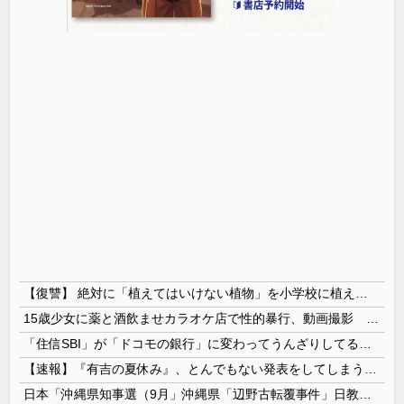
【復讐】 絶対に「植えてはいけない植物」を小学校に植えた→20年経って見に行くと…「！？」衝撃の光景が・・・
15歳少女に薬と酒飲ませカラオケ店で性的暴行、動画撮影 54歳無職を再逮捕 動画770本も見つかる
「住信SBI」が「ドコモの銀行」に変わってうんざりしてるやつｗｗｗｗｗｗｗ
【速報】『有吉の夏休み』、とんでもない発表をしてしまう！！！！！
日本「沖縄県知事選（9月」沖縄県「辺野古転覆事件」日教組「同志社批判！（社民系」日本「日教組と全教は対立状態（内ｹﾞﾊﾞ」特別調査委員会「同志社...