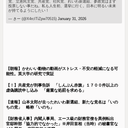
党、立憲民主党、共産党、社民党、れいわ新選組、参政党はまず
投票しない事だね。私も人生初、選挙に行く。日本に明るい未来
が持てるようにしたい！
— きー (@X4rcITiZpw70515)
January 31, 2026
【朗報】かわいい動物の動画がストレス・不安の軽減になる可
能性。英大学の研究で実証
【！】共産党が刑事告訴 「しんぶん赤旗」１７００件以上の
虚偽購読申し込み 「厳重な処罰を求める」
【速報】山本太郎が去ったれいわ新選組、新たな党名は「いの
ちの党」 略称「いのち」
【財務省人事】内閣人事局、エース級の財務官僚を異例転出
官邸幹部「協力的でなかった」※岸田首相（当時）の秘書官な