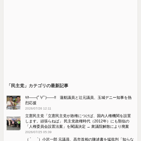
「民主党」カテゴリの最新記事
ｷﾀ――(ﾟ∀ﾟ)――!! 蓮舫議員と辻元議員、玉城デニー知事を熱
烈応援
2026/07/26 12:11
立憲民主党「立憲民主党が政権につけば、国内人権機関を設置
します。頑張らねば」 民主党政権時代（2012年）にも類似の
「人権委員会設置法案」を閣議決定 → 衆議院解散により廃案
2026/07/25 05:39
（ ´_ゝ`）小沢一郎 元議員、高市首相の陳述書を猛批判「知らな