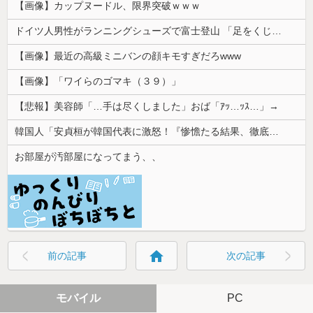
【画像】カップヌードル、限界突破ｗｗｗ
ドイツ人男性がランニングシューズで富士登山 「足をくじいて動けない」
【画像】最近の高級ミニバンの顔キモすぎだろwww
【画像】「ワイらのゴマキ（３９）」
【悲報】美容師「…手は尽くしました」おば「ｱｯ…ｯｽ…」→
韓国人「安貞桓が韓国代表に激怒！『惨憺たる結果、徹底的な刷新が必要だ』と監督や協会を痛烈批判」
お部屋が汚部屋になってまう、、
home
前の記事
次の記事
モバイル
PC