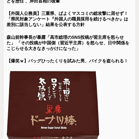
どを歴任 、岸田首相の後輩
【外国人公務員】三重県、ぱよくマスコミの総攻撃に屈せず！
「県民対象アンケート『外国人の職員採用を続けるべきか』は
差別に該当しない」結果を公表する方針
森山前幹事長が暴露「高市総理のSNS投稿が習主席を怒らせ
た」 「その投稿が中国側（習近平主席）を怒らせ、日中関係を
こじらせる大きなきっかけになった」
【爆笑ｗ】バッグひったくりを試みた男、バイクを盗られる！