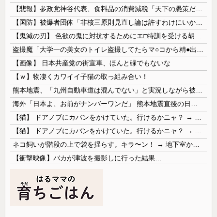
【悲報】参政党神谷代表、食料品の消費減税「天下の愚策だ」と批判ｗｗｗｗｗｗｗｗｗｗｗｗ
【国防】被爆者団体「非核三原則見直し論は許すわけにいかない」 ネット「議論すらするなと言うのは民主主義的ではない」
【鬼滅の刃】 色欲の鬼に対抗するためにエ□特訓を受ける胡蝶しのぶ…！クールなしのぶが快楽に抗えず翻弄されちゃう…
盗撮魔「大学一の美女のトイレ盗撮してたらマ○コから精●出てきたんだが…」（動画あり）
【画像】 日本共産党の街宣車、ほんと碌でもないな
【ｗ】物凄くカワイイ子猫の取っ組み合い！
熊本地震、「九州自動車道は混んでない」と実況しながら被災地へ向かう有名アナなどに批判殺到 全国紙記者「最新の状況をいち早く伝えることは報道機関としての責務」「情報を取り上げることには大きな意義がある」
海外「日本よ、お前がナンバーワンだ」 熊本地震直後の日本の対応のスピードに世界が衝撃
【猫】 ドアノブにカバンをかけていた。行けるかニャ？ → 猫はこうなります…
【猫】 ドアノブにカバンをかけていた。行けるかニャ？ → 猫はこうなります…
ネコ飼いが階段の上で袋を揺らす。キラ〜ン！ → 地下室からヤツが現れる…
【衝撃映像】バカが津波を撮影しに行った結果…