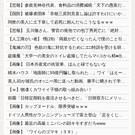
【悲報】参政党神谷代表、食料品の消費減税「天下の愚策だ」と批判ｗｗｗｗｗｗｗｗｗｗｗｗ
【国防】被爆者団体「非核三原則見直し論は許すわけにいかない」 ネット「議論すらするなと言うのは民主主義的ではない」
同僚の美人に土下座して必死に頼んだらこうなるｗｗｗ
【悲報】 玉川徹さん、警官の発泡での包丁男死亡に「絶対に死刑にならない罪なのに警察が死刑にした！」 → 元警官のマジレスがコチラ → ………
【人工障がい者】 甥(28)「両親が亡くなったんで僕のこと引き取ってほしいんですけど！」なんでいい年したヒキニートを引き取らなきゃいけないんだ...
【鬼滅の刃】 色欲の鬼に対抗するためにエ□特訓を受ける胡蝶しのぶ…！クールなしのぶが快楽に抗えず翻弄されちゃう…
盗撮魔「大学一の美女のトイレ盗撮してたらマ○コから精●出てきたんだが…」（動画あり）
【画像】 日本共産党の街宣車、ほんと碌でもないな
積水ハウス「地面師に55億円騙し取られた…」ワイ「はえーかわいそう…会社滅茶苦茶やろなぁ」
美人JDが彼氏のオ○ニー用に送った動画、勝手に晒されて学校中の”共有オカズ” にされる
【ｗ】物凄くカワイイ子猫の取っ組み合い！
前園「日韓定期戦を復活させるべきだ」「日韓双方にメリットがある」……日本へのメリットがなにもないんですが、それは
【画像】カップヌードル、限界突破ｗｗｗ
ドイツ人男性がランニングシューズで富士登山 「足をくじいて動けない」
【画像】最近の高級ミニバンの顔キモすぎだろwww
【画像】「ワイらのゴマキ（３９）」