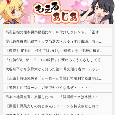
高市首相の熊本視察動画にケチを付けたタレント、「正体バレバレよな」と黒電話の呼び方であっさりと……
歴代最多得票記録でトップ当選の河合ゆうすけ市議、埼玉知事選（来年８月）に立候補表明！「埼玉県の外国人問題を解決するには、知事選で保守の政治家が立ち上がるしかない」保守一本化を訴え
【復讐】 絶対に「植えてはいけない植物」を小学校に植えた→20年経って見に行くと…「！？」衝撃の光景が・・・
「住信SBI」が「ドコモの銀行」に変わってうんざりしてるやつｗｗｗｗｗｗｗ
大谷翔平が今永昇太から打った第25号先頭打者ホームランに全米騒然！←「トモダチから打つのが好きだね」（海外の反応）
【正論】特撮関係者「ヒーローが苦戦して勝利する展開はいらない。それで特撮は凋落した」
【警告】住宅ローン、ガチでヤバくなるぞ・・・・・
日本の地震被害に支援したのに…「韓国産の水は水洗トイレに」
【動画】野菜売りのおじさんにドローンを特攻させるおそロシア。