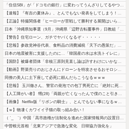
「住信SBI」が「ドコモの銀行」に変わってうんざりしてるやつｗｗｗｗｗ...
【速報】『有吉の夏休み』、とんでもない発表をしてしまう！！！！！
【正論】特撮関係者「ヒーローが苦戦して勝利する展開はいらない。それで特...
日本「沖縄県知事選（9月」沖縄県「辺野古転覆事件」日教組「同志社批判！...
【警告】住宅ローン、ガチでヤバくなるぞ・・・・・
【悲報】参政党神谷代表、食料品の消費減税「天下の愚策だ」と批判ｗｗｗｗ...
日本の地震被害に支援したのに…「韓国産の水は水洗トイレに」
【国防】被爆者団体「非核三原則見直し論は許すわけにいかない」 ネット「...
【動画】野菜売りのおじさんにドローンを特攻させるおそロシア。
同僚の美人に土下座して必死に頼んだらこうなるｗｗｗ
【悲報】 玉川徹さん、警官の発泡での包丁男死亡に「絶対に死刑にならない...
【人工障がい者】 甥(28)「両親が亡くなったんで僕のこと引き取ってほ...
【画像】 Netflix版『リボンの騎士』、とんでもない事になるｗｗｗ...
【ｗ】物凄くカワイイ子猫の取っ組み合い！
（ ´_ゝ`）中国「高市政権が法制化を進めた国家情報局の設置日が7月3...
中曽根元首相「北東アジアで急激な変化 日韓協力強化を」