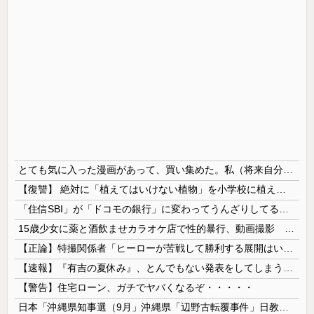
とても気に入った漫画があって、買い集めた。私（将来自分の子供に与えよう…！）→いざその時がきたが、躊躇している。この漫画がどれほど危険なのかとても危惧している…
【復讐】 絶対に「植えてはいけない植物」を小学校に植えた→20年経って見に行くと…「！？」衝撃の光景が・・・
「住信SBI」が「ドコモの銀行」に変わってうんざりしてるやつｗｗｗｗｗｗｗ
15歳少女に薬と酒飲ませカラオケ店で性的暴行、動画撮影 54歳無職を再逮捕 動画770本も見つかる
【正論】特撮関係者「ヒーローが苦戦して勝利する展開はいらない。それで特撮は凋落した」
【速報】『有吉の夏休み』、とんでもない発表をしてしまう！！！！！
【警告】住宅ローン、ガチでヤバくなるぞ・・・・・
日本「沖縄県知事選（9月」沖縄県「辺野古転覆事件」日教組「同志社批判！（社民系」日本「日教組と全教は対立状態（内ｹﾞﾊﾞ」特別調査委員会「同志社...