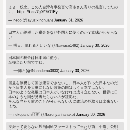
えぇー残念。この人台湾有事発言で高市さん寄りの発言してたの
に。
https://t.co/7g0Y7iO1Ey
— neco (@ayuzixinchuan)
January 31, 2026
日本人が納税した税金をなぜ外国人に使うのか？意味がわからな
い…
— 明日、晴れるといいな (@kawase1492)
January 30, 2026
日本国の税金は日本国に使う。
至極当たり前ですね。
— 一個炉 (@INanndemo3933)
January 30, 2026
国益を無視して国は運営できないし、日本人が作った日本なのだ
から日本人を大事にしない政策の国はもう日本ではない。
日本のような発展は日本人がいなければ成り立たない。世界に日
本のような国が見当たらないのが証拠だ。
そんな当たり前のことが分からない人に政治の舵取りは出来ない
よね。
— nekopanchi🇯🇵 (@kuronyanhanako)
January 30, 2026
左派って要らない👋自国民ファーストって当たり前。中道、公明