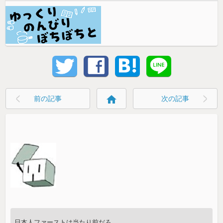
home
前の記事
次の記事
日本人ファーストは当たり前だろ