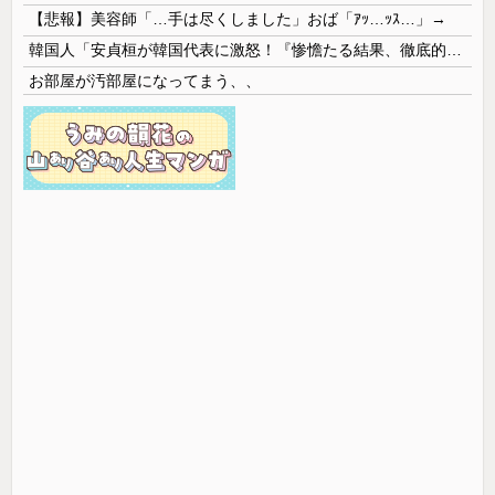
【悲報】美容師「…手は尽くしました」おば「ｱｯ…ｯｽ…」→
韓国人「安貞桓が韓国代表に激怒！『惨憺たる結果、徹底的な刷新が必要だ』と監督や協会を痛烈批判」
お部屋が汚部屋になってまう、、