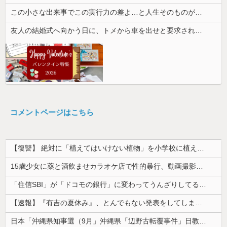
この小さな出来事でこの実行力の差よ…と人生そのものが心配になってしまう
友人の結婚式へ向かう日に、トメから車を出せと要求された。断っただけなのに大騒ぎになってしまい…
コメントページはこちら
【復讐】 絶対に「植えてはいけない植物」を小学校に植えた→20年経って見に行くと…「！？」衝撃の光景が・・・
15歳少女に薬と酒飲ませカラオケ店で性的暴行、動画撮影 54歳無職を再逮捕 動画770本も見つかる
「住信SBI」が「ドコモの銀行」に変わってうんざりしてるやつｗｗｗｗｗｗｗ
【速報】『有吉の夏休み』、とんでもない発表をしてしまう！！！！！
日本「沖縄県知事選（9月」沖縄県「辺野古転覆事件」日教組「同志社批判！（社民系」日本「日教組と全教は対立状態（内ｹﾞﾊﾞ」特別調査委員会「同志社...