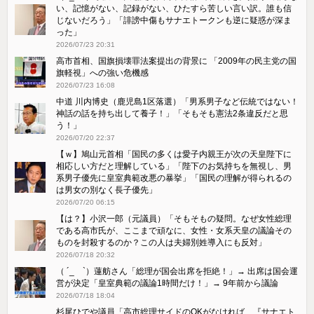
い、記憶がない、記録がない、ひたすら苦しい言い訳。誰も信
じないだろう」「誹謗中傷もサナエトークンも逆に疑惑が深ま
った」
2026/07/23 20:31
高市首相、国旗損壊罪法案提出の背景に 「2009年の民主党の国
旗軽視」への強い危機感
2026/07/23 16:08
中道 川内博史（鹿児島1区落選）「男系男子など伝統ではない！
神話の話を持ち出して養子！」「そもそも憲法2条違反だと思
う！」
2026/07/20 22:37
【ｗ】鳩山元首相「国民の多くは愛子内親王が次の天皇陛下に
相応しい方だと理解している」「陛下のお気持ちを無視し、男
系男子優先に皇室典範改悪の暴挙」「国民の理解が得られるの
は男女の別なく長子優先」
2026/07/20 06:15
【は？】小沢一郎（元議員）「そもそもの疑問。なぜ女性総理
である高市氏が、ここまで頑なに、女性・女系天皇の議論その
ものを封殺するのか？この人は夫婦別姓導入にも反対」
2026/07/18 20:32
（ ´_ゝ`）蓮舫さん「総理が国会出席を拒絶！」→ 出席は国会運
営が決定「皇室典範の議論1時間だけ！」→ 9年前から議論
2026/07/18 18:04
杉尾ひでや議員「高市総理サイドのOKがなければ、『サナエト