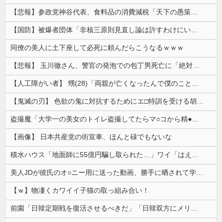
【悲報】参政党神谷代表、食料品の消費減税「天下の愚策だ」と批判ｗｗｗｗｗｗｗｗｗｗｗｗ
【国防】被爆者団体「非核三原則見直し論は許すわけにいかない」 ネット「議論すらするなと言うのは民主主義的ではない」
同僚の美人に土下座して必死に頼んだらこうなるｗｗｗ
【悲報】 玉川徹さん、警官の発泡での包丁男死亡に「絶対に死刑にならない罪なのに警察が死刑にした！」 → 元警官のマジレスがコチラ → ………
【人工障がい者】 甥(28)「両親が亡くなったんで僕のこと引き取ってほしいんですけど！」なんでいい年したヒキニートを引き取らなきゃいけないんだ...
【鬼滅の刃】 色欲の鬼に対抗するためにエ□特訓を受ける胡蝶しのぶ…！クールなしのぶが快楽に抗えず翻弄されちゃう…
盗撮魔「大学一の美女のトイレ盗撮してたらマ○コから精●出てきたんだが…」（動画あり）
【画像】 日本共産党の街宣車、ほんと碌でもないな
積水ハウス「地面師に55億円騙し取られた…」ワイ「はえーかわいそう…会社滅茶苦茶やろなぁ」
美人JDが彼氏のオ○ニー用に送った動画、勝手に晒されて学校中の”共有オカズ” にされる
【ｗ】物凄くカワイイ子猫の取っ組み合い！
前園「日韓定期戦を復活させるべきだ」「日韓双方にメリットがある」……日本へのメリットがなにもないんですが、それは