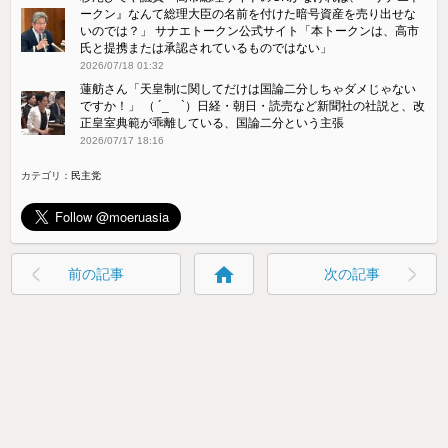
ークン』なんて総理大臣の名前を付けた暗号資産を売り出せな
いのでは？」 サナエトークン公式サイト「本トークンは、高市
氏と提携または承認されているものではない」
2026/07/18 01:32
蓮舫さん「天皇制に関してだけは国論二分しちゃダメじゃない
ですか！」 （ ´_ゝ`）日経・朝日・読売など新聞社の社説と、改
正皇室典範が乖離している、国論二分という主張
2026/07/17 18:16
カテゴリ：
民主党
home
前の記事
次の記事