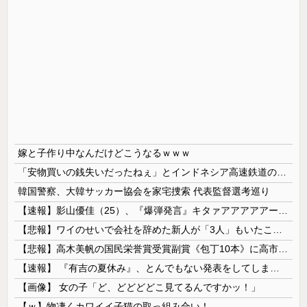
嫁と子作り中なんだけどこうなるｗｗｗ
「安物買いの銭失いだったねぇ」とインドネシア高速鉄道の最終処分に日本側騒然、国家予算は使わないというと何が財源なんだ？
韓国警察、大韓サッカー協会を家宅捜索 代表監督選考巡り
【速報】影山優佳（25）、『爆弾発言』キタァアアアアアーーーーー！！
【悲報】ワイのせいで会社を辞めた新人が「3人」もいたことが発覚ｗｗｗｗｗ
【悲報】高木美帆の国民栄誉賞受賞副賞《包丁10本》に高市総理の名前も刻印ｗｗｗｗｗｗｗｗｗ
【速報】 『有吉の夏休み』、とんでもない発表をしてしまう！！！！！
【画像】 女の子「ど、どどどどこ見てるんですかッ！」
【ｗ】物凄くカワイイ子猫の取っ組み合い！