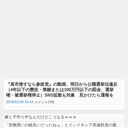
『高市推すなら参政党』の動画、明日から公職選挙法違反
（4年以下の懲役・禁錮または100万円以下の罰金、選挙
権・被選挙権停止）SNS拡散も対象 見かけたら通報を
2026/01/26 16:44
コメント(78)
嫁と子作り中なんだけどこうなるｗｗｗ
「安物買いの銭失いだったねぇ」とインドネシア高速鉄道の最終処分に日本側...