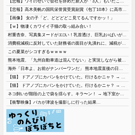
【悲報】ワイのせいで会社を辞めた新人が「3人」もいたことが発覚ｗｗｗｗｗ
【悲報】高木美帆の国民栄誉賞受賞副賞《包丁10本》に高市総理の名前も刻印ｗｗｗｗｗｗｗｗｗ
【画像】 女の子「ど、どどどどこ見てるんですかッ！」
【ｗ】物凄くカワイイ子猫の取っ組み合い！
村重杏奈、写真集ヌードがエ□い！乳首透け、巨乳お○ぱいが最高過ぎる！
消費税減税に反対していた財務省の面目が丸潰れに、減税が決まった途端に市場が動き出したが……
この夏菜がシコすぎるｗｗｗｗ
熊本地震、「九州自動車道は混んでない」と実況しながら被災地へ向かう有名アナなどに批判殺到 全国紙記者「最新の状況をいち早く伝えることは報道機関としての責務」「情報を取り上げることには大きな意義がある」
海外「日本よ、お前がナンバーワンだ」 熊本地震直後の日本の対応のスピードに世界が衝撃
【猫】 ドアノブにカバンをかけていた。行けるかニャ？ → 猫はこうなります…
【猫】 ドアノブにカバンをかけていた。行けるかニャ？ → 猫はこうなります…
ネコ飼いが階段の上で袋を揺らす。キラ〜ン！ → 地下室からヤツが現れる…
【衝撃映像】バカが津波を撮影しに行った結果…