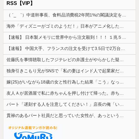
RSS【VIP】
（ ´_ゝ`）中道幹事長、食料品消費税2年間1%の閣議決定を批判 → 記者「中道改革連合は食料品消費税ゼロを公約に掲げていたが？」→ 階猛氏「
海外「ディズニーがゴミのようだ！」日本がアニメ化した米人気SF作品に絶賛の声が殺到中
【速報】 日本製メモリに世界中から注文殺到！！！ １兆５０００億円で工場増築へ
【速報】 中国大手、フランスの注文を受けて3.5日で2万台のエアコンを製造し出荷完了「毎度アル♡」
佐藤氏を事情聴取したフジテレビの弁護士がやらかした疑惑が浮上、「これが事実なら全部が怪しすぎるぞ」と前科に衝撃を受ける人が続出
独身引きこもり兄がSNSで「私の妻はインド人で起業家だが“日本人女性は男に甘えている”と言っています。日本に女性差別はありません」って発信したら...
嫁(25)がいながら18歳の女と性行為した結果「こう」なった・・・
友人Ａが居酒屋で私に赤ちゃんを押し付けて帰った。赤ちゃんは泣き止まないし、苦情もきて...
パート「遅刻する人を注意してください！」店長の俺「いや、事情があって…」→周囲との温度差に困惑して…
貫禄のあるパート社員だと思っていた女性が、あっという間に昇格。自分との違いを痛感することになり…