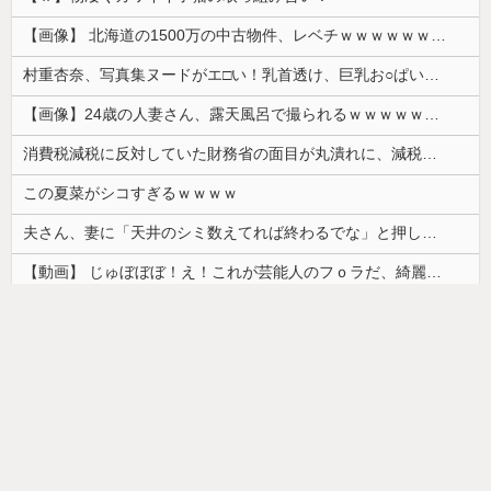
【画像】 北海道の1500万の中古物件、レベチｗｗｗｗｗｗｗｗｗｗｗｗｗｗｗｗｗｗｗｗ
村重杏奈、写真集ヌードがエ□い！乳首透け、巨乳お○ぱいが最高過ぎる！
【画像】24歳の人妻さん、露天風呂で撮られるｗｗｗｗｗｗｗｗｗｗｗｗｗｗｗｗｗ
消費税減税に反対していた財務省の面目が丸潰れに、減税が決まった途端に市場が動き出したが……
この夏菜がシコすぎるｗｗｗｗ
夫さん、妻に「天井のシミ数えてれば終わるでな」と押し倒されて性行為 → 凄いことになるｗｗｗｗｗ
【動画】 じゅぼぼぼ！え！これが芸能人のフｏラだ、綺麗な顔とお口でこんなことしているだ 笑
韓国人「日本ではビールジョッキをほとんど洗わずに、次の客に出すんだ！ これが証拠の映像だ!!」……あー、なるほどですねー。韓国には「アレ」がないんだ？
【画像】カップヌードル、限界突破ｗｗｗ
ドイツ人男性がランニングシューズで富士登山 「足をくじいて動けない」
【画像】最近の高級ミニバンの顔キモすぎだろwww
【画像】「ワイらのゴマキ（３９）」