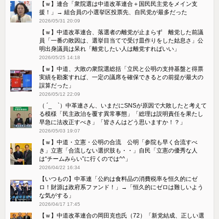
【ｗ】連合「衆院選は中道改革連合＋国民民主党をメイン支
援！」→ 組合員の小選挙区投票先、自民党が最多だった
2026/05/31 20:09
【ｗ】中道改革連合、落選者の離党が止まらず 離党した前議
員「一番の敗因は、選挙目当てで受け皿作りをした姑息さ」公
明出身議員は呆れ「離党したい人は離党すればいい」
2026/05/25 14:18
【ｗ】中道、大敗の衆院選総括「立民と公明の支持基盤と得票
実績を勘案すれば、一定の議席を確保できるとの前提が最大の
誤算だった」
2026/05/12 22:09
（ ´_ゝ`）中革連さん、いまだにSNSが原因で大敗したと考えて
る模様「民主政治を覆す異常事態」「総理は説明責任を果たし
早急に法改正すべき」「皆さんはどう思いますか！？」
2026/05/03 19:07
【ｗ】中道・立憲・公明の合流 公明「参院も早く合流すべ
き」立憲「合流しない選択肢も・・」自民「立憲の優秀な人
は“チームみらい”に行くのでは^^」
2026/04/22 16:34
【いつもの】中革連「公約は食料品の消費税率を恒久的にゼ
ロ！財源は政府系ファンド！」→「恒久的にゼロは難しいよう
な気がする」
2026/04/17 17:45
【ｗ】中道改革連合の岡田克也氏（72）「新党結成、正しい選