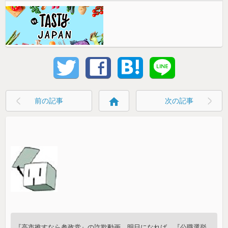
home
前の記事
次の記事
『高市推すなら参政党』の詐欺動画、明日になれば、『公職選挙