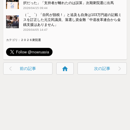
択だった」「支持者が離れたのは誤算」次期衆院選に出馬
2026/04/15 09:44
（ ´_ゝ`）「自民が脱税！」と追及も自身は103万円超の記載ミ
スを訂正した元立民議員、落選し資金難「中道改革連合から金
銭支援はありません」
2026/04/05 14:47
カテゴリ：
２０２６衆院選
home
前の記事
次の記事