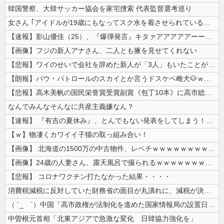
韓国警察、大韓サッカー協会を家宅捜索 代表監督選考巡り
女さん ｢アイドルが19歳にもなってスク水を着させられている！｣⇒結果...
【速報】影山優佳（25）、『爆弾発言』キタァアアアアアーーーーー！！
【画像】フジの新人アナさん、二人とも腋を見せてくれない
【悲報】ワイのせいで会社を辞めた新人が「3人」もいたことが発覚ｗｗｗｗ...
【朗報】パウ・パトロールのスカイとか言うドスケベ雌犬🐶ｗｗｗｗｗｗｗ...
【悲報】高木美帆の国民栄誉賞受賞副賞《包丁10本》に高市総理の名前も刻...
なんでみんなそんなに共産主義嫌なん？
【速報】 『有吉の夏休み』、とんでもない発表をしてしまう！！！！！
【ｗ】物凄くカワイイ子猫の取っ組み合い！
【画像】 北海道の1500万の中古物件、レベチｗｗｗｗｗｗｗｗｗｗｗｗ...
【画像】24歳の人妻さん、露天風呂で撮られるｗｗｗｗｗｗｗｗｗｗｗｗ...
【悲報】 コロナワクチン打たなかった結果・・・・
消費税減税に反対していた財務省の面目が丸潰れに、減税が決まった途端に市...
（ ´_ゝ`）中国「高市政権が法制化を進めた国家情報局の設置日が7月3...
中曽根元首相「北東アジアで急激な変化 日韓協力強化を」