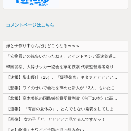
コメントページはこちら
嫁と子作り中なんだけどこうなるｗｗｗ
「安物買いの銭失いだったねぇ」とインドネシア高速鉄道の最終処分に日本側騒然、国家予算は使わないというと何が財源なんだ？
韓国警察、大韓サッカー協会を家宅捜索 代表監督選考巡り
【速報】影山優佳（25）、『爆弾発言』キタァアアアアアーーーーー！！
【悲報】ワイのせいで会社を辞めた新人が「3人」もいたことが発覚ｗｗｗｗｗ
【悲報】高木美帆の国民栄誉賞受賞副賞《包丁10本》に高市総理の名前も刻印ｗｗｗｗｗｗｗｗｗ
【速報】 『有吉の夏休み』、とんでもない発表をしてしまう！！！！！
【画像】 女の子「ど、どどどどこ見てるんですかッ！」
【ｗ】物凄くカワイイ子猫の取っ組み合い！