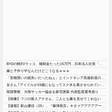
BYDの軽EVラッコ、補助金たった15万円…日本法人社長「何をすれば評価が上がるのか開示して」
嫁と子作り中なんだけどこうなるｗｗｗ
「安物買いの銭失いだったねぇ」とインドネシア高速鉄道の最終処分に日本側騒然、国家予算は使わないというと何が財源なんだ？
女さん ｢アイドルが19歳にもなってスク水を着させられている！｣⇒結果ｗｗｗ
韓国警察、大韓サッカー協会を家宅捜索 代表監督選考巡り
【画像】フジの新人アナさん、二人とも腋を見せてくれない
【速報】影山優佳（25）、『爆弾発言』キタァアアアアアーーーーー！！