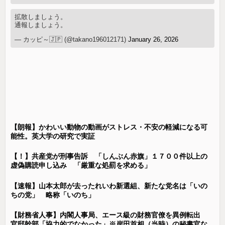
拡散しましょう。
通報しましょう。
— カッピ～🇯🇵 (@takano196012171)
January 26, 2026
【朗報】かわいい動物の動画がストレス・不安の軽減になる可
能性。英大学の研究で実証
【！】共産党が刑事告訴 「しんぶん赤旗」１７００件以上の
虚偽購読申し込み 「厳重な処罰を求める」
【速報】山本太郎が去ったれいわ新選組、新たな党名は「いの
ちの党」 略称「いのち」
【財務省人事】内閣人事局、エース級の財務官僚を異例転出
官邸幹部「協力的でなかった」※岸田首相（当時）の秘書官な