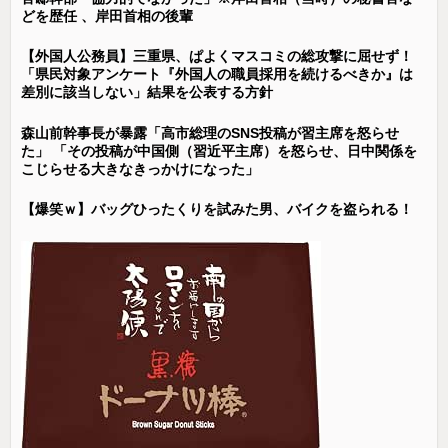
どを歴任 、岸田首相の後輩
【外国人公務員】三重県、ぱよくマスコミの総攻撃に屈せず！
「県民対象アンケート『外国人の職員採用を続けるべきか』は
差別に該当しない」結果を公表する方針
森山前幹事長が暴露「高市総理のSNS投稿が習主席を怒らせ
た」 「その投稿が中国側（習近平主席）を怒らせ、日中関係を
こじらせる大きなきっかけになった」
【爆笑ｗ】バッグひったくりを試みた男、バイクを盗られる！