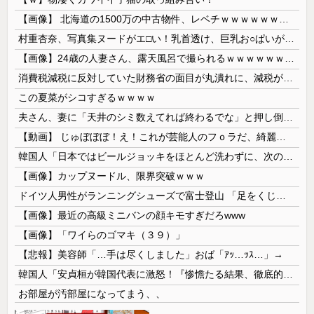
【画像】 北海道の1500万の中古物件、レベチｗｗｗｗｗｗｗｗｗｗｗｗｗｗｗｗｗｗｗｗ
村重杏奈、写真集ヌードがエ□い！乳首透け、巨乳お○ぱいが最高過ぎる！
【画像】24歳の人妻さん、露天風呂で撮られるｗｗｗｗｗｗｗｗｗｗｗｗｗｗｗｗｗ
消費税減税に反対していた財務省の面目が丸潰れに、減税が決まった途端に市場が動き出したが……
この夏菜がシコすぎるｗｗｗｗ
夫さん、妻に「天井のシミ数えてれば終わるでな」と押し倒されて性行為 → 凄いことになるｗｗｗｗｗ
【動画】 じゅぼぼぼ！え！これが芸能人のフｏラだ、綺麗な顔とお口でこんなことしているだ 笑
韓国人「日本ではビールジョッキをほとんど洗わずに、次の客に出すんだ！ これが証拠の映像だ!!」……あー、なるほどですねー。韓国には「アレ」がないんだ？
【画像】カップヌードル、限界突破ｗｗｗ
ドイツ人男性がランニングシューズで富士登山 「足をくじいて動けない」
【画像】最近の高級ミニバンの顔キモすぎだろwww
【画像】「ワイらのゴマキ（３９）」
【悲報】美容師「…手は尽くしました」おば「ｱｯ…ｯｽ…」→
韓国人「安貞桓が韓国代表に激怒！『惨憺たる結果、徹底的な刷新が必要だ』と監督や協会を痛烈批判」
お部屋が汚部屋になってまう、、