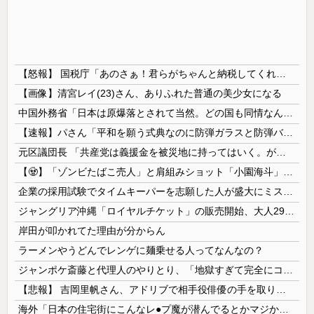
【怒報】 国税庁「あのさぁ！君らがちゃんと納税してくれないとこうなっちゃうけどどうする？！」←これw w w w w w w w
【画像】清宮レイ(23)さん、ありふれた普通の美少女になる
中国外務省「日本は原爆落とされて当然。どの国も同情なんかしない」
【速報】パさん「平和を願う式典なのに防弾ガラスと防弾バッグSP」安倍元首相の悲劇や石破前首相も同環境だったことは忘れる
元区議団長 「共産党は義援金を被災地に持ってはいく。が、持って行った先で党の活動のために使う」 日本共産党「事実ではありません」
【🧟】「ゾンビたばこ売人」と肩組みショット「小園海斗」に注がれる“厳しい視線” 「レギュラー剥奪も選択肢のひとつに」
企業の採用試験でタイムキーパーを志願した人が盛大にミス、グループは険悪になりタイムアップとなったが……
ジャングリア沖縄「ロイヤルチケット」の販売開始、大人29,700円にｗｗｗｗｗｗｗｗｗ
岸田が叩かれてた理由が分からん
ラーメンやうどんでレンゲに麺乗せる人ってなんなの？
ジャンポケ斎藤と代理人のやりとり、「地獄すぎて完全にコントになってる……」と衝撃を受ける人が続出中
【悲報】 吉岡里帆さん、アドリブで相手役俳優の手を取りお○ぱいに押し当てる
海外「日本の住宅街にこんなレ●プ魔が潜んでるとかマジかよ…さすがHENTAIの国…」