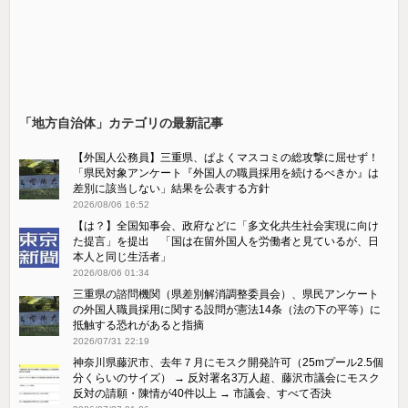
「地方自治体」カテゴリの最新記事
【外国人公務員】三重県、ぱよくマスコミの総攻撃に屈せず！
「県民対象アンケート『外国人の職員採用を続けるべきか』は
差別に該当しない」結果を公表する方針
2026/08/06 16:52
【は？】全国知事会、政府などに「多文化共生社会実現に向け
た提言」を提出 「国は在留外国人を労働者と見ているが、日
本人と同じ生活者」
2026/08/06 01:34
三重県の諮問機関（県差別解消調整委員会）、県民アンケート
の外国人職員採用に関する設問が憲法14条（法の下の平等）に
抵触する恐れがあると指摘
2026/07/31 22:19
神奈川県藤沢市、去年７月にモスク開発許可（25mプール2.5個
分くらいのサイズ） → 反対署名3万人超、藤沢市議会にモスク
反対の請願・陳情が40件以上 → 市議会、すべて否決