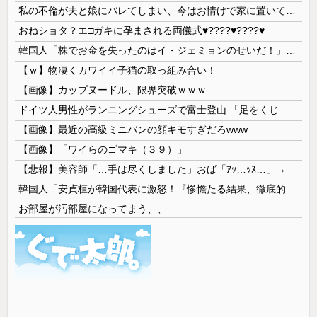
私の不倫が夫と娘にバレてしまい、今はお情けで家に置いてもらっている状態です。行為を娘に見られていたなんて全く気付きませんでした。娘の「汚...
おねショタ？エ□ガキに孕まされる両儀式♥️????♥️????♥️
韓国人「株でお金を失ったのはイ・ジェミョンのせいだ！」として支持率が右肩下がりに……まあ、本当にその側面があるので救えないんですが
【ｗ】物凄くカワイイ子猫の取っ組み合い！
【画像】カップヌードル、限界突破ｗｗｗ
ドイツ人男性がランニングシューズで富士登山 「足をくじいて動けない」
【画像】最近の高級ミニバンの顔キモすぎだろwww
【画像】「ワイらのゴマキ（３９）」
【悲報】美容師「…手は尽くしました」おば「ｱｯ…ｯｽ…」→
韓国人「安貞桓が韓国代表に激怒！『惨憺たる結果、徹底的な刷新が必要だ』と監督や協会を痛烈批判」
お部屋が汚部屋になってまう、、