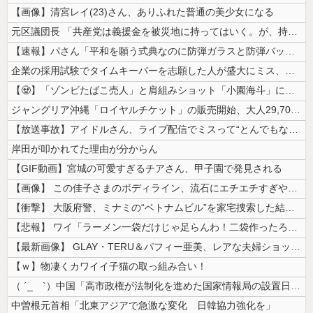
【画像】清宮レイ(23)さん、ありふれた普通の美少女になる
元区議団長 「共産党は義援金を被災地に持ってはいく。が、持って行った先...
【速報】パさん「平和を願う式典なのに防弾ガラスと防弾バッグSP」安倍元...
企業の採用試験でタイムキーパーを志願した人が盛大にミス、グループは険悪...
【🧟】「ゾンビたばこ売人」と肩組みショット「小園海斗」に注がれる“厳...
ジャングリア沖縄「ロイヤルチケット」の販売開始、大人29,700円にｗ...
【放送事故】アイドルさん、ライブ配信でミスって“とんでもないもの”を映...
岸田が叩かれてた理由が分からん
【GIF動画】宮城の可愛すぎるチアさん、甲子園で発見される
【画像】 この佳子さまのボディライン、流石にエチエチすぎやろ！
【衝撃】 大阪府警、ミナミの“ベトナムビル”を家宅捜索した結果・・・・...
【悲報】 ワイ「ラーメン一袋だけじゃ足らんわ！二袋作ったろ！」→結果ｗ...
【最新画像】 GLAY・TERU＆パフィー亜美、レアな夫婦ショットを公...
【ｗ】物凄くカワイイ子猫の取っ組み合い！
（ ´_ゝ`）中国「高市政権が法制化を進めた国家情報局の設置日が7月3...
中曽根元首相「北東アジアで急激な変化 日韓協力強化を」