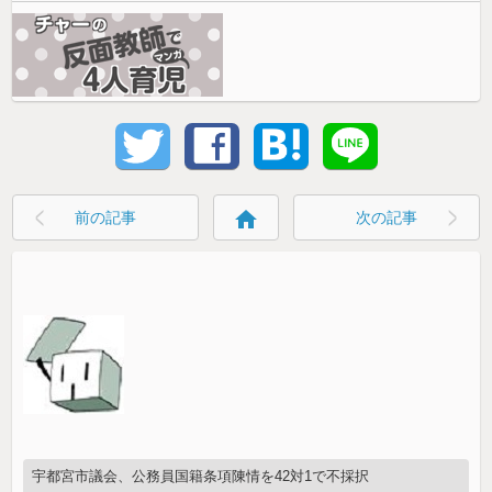
home
前の記事
次の記事
宇都宮市議会、公務員国籍条項陳情を42対1で不採択