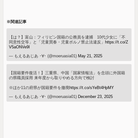
※関連記事
【は？】富山：フィリピン国籍の公務員を逮捕 10代少女に「不
同意性交等」と「児童買春・児童ポルノ禁止法違反」
https://t.co/Z
V5aONVe9I
— もえるあじあ ･∀･ (@moeruasia01)
May 21, 2025
【国籍要件復活！】三重県、中国「国家情報法」を念頭に外国籍
の県職員採用 来年度から取りやめる方向で検討
※ほか11の府県が国籍要件を撤廃
https://t.co/sYeBt4HpMY
— もえるあじあ ･∀･ (@moeruasia01)
December 23, 2025