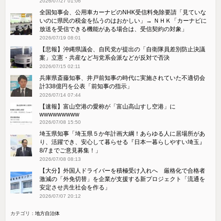
2026/07/27 01:06
全国知事会、公用車カーナビのNHK受信料免除要請「見ていな
いのに県民の税金を払うのはおかしい」→ ＮＨＫ「カーナビに
放送を受信できる機能がある場合は、受信契約の対象」
2026/07/19 08:01
【悲報】沖縄県議会、自民党が提出の「自衛隊員差別防止決議
案」立憲・共産など与党系会派などが反対で否決
2026/07/15 02:11
兵庫県斎藤知事、井戸前知事の時代に実施されていた不適切会
計338億円を公表「前知事の指示」
2026/07/14 07:44
【速報】富山空港の愛称が「富山高山すし空港」に
wwwwwwwww
2026/07/08 15:50
埼玉県知事「埼玉県５か年計画大綱！あらゆる人に居場所があ
り、活躍でき、安心して暮らせる『日本一暮らしやすい埼玉』
8/7までご意見募集！」
2026/07/08 08:13
【大分】外国人ドライバーを積極受け入れへ 厳格化で合格者
激減の「外免切替」を企業が支援する新プロジェクト「流通を
安定させ共生社会を作る」
2026/07/07 20:12
カテゴリ：
地方自治体