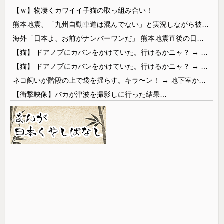
【ｗ】物凄くカワイイ子猫の取っ組み合い！
熊本地震、「九州自動車道は混んでない」と実況しながら被災地へ向かう有名アナなどに批判殺到 全国紙記者「最新の状況をいち早く伝えることは報道機関としての責務」「情報を取り上げることには大きな意義がある」
海外「日本よ、お前がナンバーワンだ」 熊本地震直後の日本の対応のスピードに世界が衝撃
【猫】 ドアノブにカバンをかけていた。行けるかニャ？ → 猫はこうなります…
【猫】 ドアノブにカバンをかけていた。行けるかニャ？ → 猫はこうなります…
ネコ飼いが階段の上で袋を揺らす。キラ〜ン！ → 地下室からヤツが現れる…
【衝撃映像】バカが津波を撮影しに行った結果…