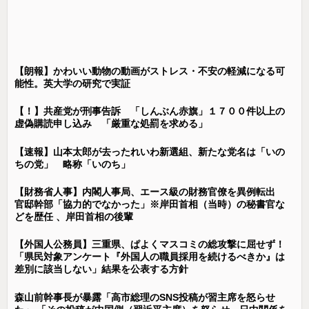
【朗報】かわいい動物の動画がストレス・不安の軽減になる可
能性。英大学の研究で実証
【！】共産党が刑事告訴 「しんぶん赤旗」１７００件以上の
虚偽購読申し込み 「厳重な処罰を求める」
【速報】山本太郎が去ったれいわ新選組、新たな党名は「いの
ちの党」 略称「いのち」
【財務省人事】内閣人事局、エース級の財務官僚を異例転出
官邸幹部「協力的でなかった」※岸田首相（当時）の秘書官な
どを歴任 、岸田首相の後輩
【外国人公務員】三重県、ぱよくマスコミの総攻撃に屈せず！
「県民対象アンケート『外国人の職員採用を続けるべきか』は
差別に該当しない」結果を公表する方針
森山前幹事長が暴露「高市総理のSNS投稿が習主席を怒らせ