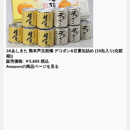
JAあしきた 熊本芦北柑橘 デコポン&甘夏缶詰め (10缶入り(化粧
箱))
販売価格: ￥5,665 税込
Amazonの商品ページを見る