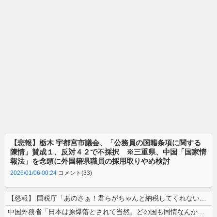
【悲報】栃木 宇都宮市議会、「公務員の国籍条項に関する
陳情」賛成１、反対４２で不採択 ※三重県、中国「国家情
報法」を念頭に外国籍県職員の採用取りやめ検討
2026/01/06 00:24
コメント(33)
【怒報】 国税庁「あのさぁ！君らがちゃんと納税してくれないとこうなっち...
中国外務省「日本は原爆落とされて当然。どの国も同情なんかしない」