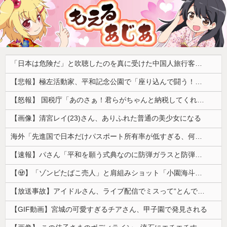
「日本は危険だ」と吹聴したのを真に受けた中国人旅行客、だが代替旅行先が日本ほど安全ではなかった結果……
【悲報】極左活動家、平和記念公園で「座り込んで闘う！」と意気込むも… → 警察に完全排除されてしまう ………
【怒報】 国税庁「あのさぁ！君らがちゃんと納税してくれないとこうなっちゃうけどどうする？！」←これw w w w w w w w
【画像】清宮レイ(23)さん、ありふれた普通の美少女になる
海外「先進国で日本だけパスポート所有率が低すぎる、何故なのか」
【速報】パさん「平和を願う式典なのに防弾ガラスと防弾バッグSP」安倍元首相の悲劇や石破前首相も同環境だったことは忘れる
【🧟】「ゾンビたばこ売人」と肩組みショット「小園海斗」に注がれる“厳しい視線” 「レギュラー剥奪も選択肢のひとつに」
【放送事故】アイドルさん、ライブ配信でミスって“とんでもないもの”を映してしまいネット騒然ｗｗｗ 【Pickup07092038】
【GIF動画】宮城の可愛すぎるチアさん、甲子園で発見される