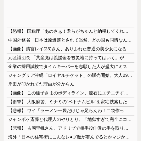
【怒報】 国税庁「あのさぁ！君らがちゃんと納税してくれないとこうなっちゃうけどどうする？！」←これw w w w w w w w
中国外務省「日本は原爆落とされて当然。どの国も同情なんかしない」
【画像】清宮レイ(23)さん、ありふれた普通の美少女になる
元区議団長 「共産党は義援金を被災地に持ってはいく。が、持って行った先で党の活動のために使う」 日本共産党「事実ではありません」
企業の採用試験でタイムキーパーを志願した人が盛大にミス、グループは険悪になりタイムアップとなったが……
ジャングリア沖縄「ロイヤルチケット」の販売開始、大人29,700円にｗｗｗｗｗｗｗｗｗ
岸田が叩かれてた理由が分からん
【画像】 この佳子さまのボディライン、流石にエチエチすぎやろ！
【衝撃】 大阪府警、ミナミの“ベトナムビル”を家宅捜索した結果・・・・・・
【悲報】 ワイ「ラーメン一袋だけじゃ足らんわ！二袋作ったろ！」→結果ｗｗｗ
ジャンポケ斎藤と代理人のやりとり、「地獄すぎて完全にコントになってる……」と衝撃を受ける人が続出中
【悲報】 吉岡里帆さん、アドリブで相手役俳優の手を取りお○ぱいに押し当てる
海外「日本の住宅街にこんなレ●プ魔が潜んでるとかマジかよ…さすがHENTAIの国…」