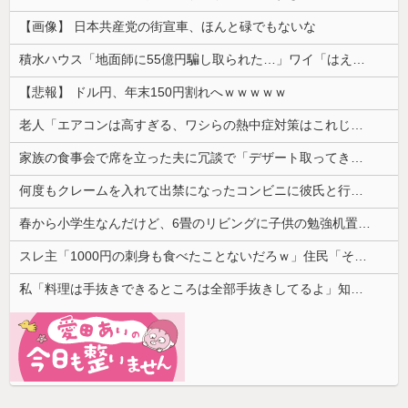
【画像】 日本共産党の街宣車、ほんと碌でもないな
積水ハウス「地面師に55億円騙し取られた…」ワイ「はえーかわいそう…会社滅茶苦茶やろなぁ」
【悲報】 ドル円、年末150円割れへｗｗｗｗｗ
老人「エアコンは高すぎる、ワシらの熱中症対策はこれじゃよ」
家族の食事会で席を立った夫に冗談で「デザート取ってきてー(笑)」と話しかけたら、無言で手首を叩かれ落とされた
何度もクレームを入れて出禁になったコンビニに彼氏と行ったら店長に追い出された。こっちはお客様なのに有り得ない。
春から小学生なんだけど、6畳のリビングに子供の勉強机置くのって無理だよね
スレ主「1000円の刺身も食べたことないだろｗ」住民「それは違うぞ」→煽り投稿に対する反応が予想外すぎて…
私「料理は手抜きできるところは全部手抜きしてるよ」知人「それはダメでしょ」→勝手な説教にうんざりして…