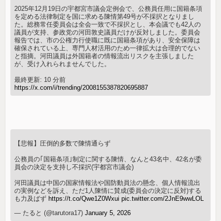
2025年12月19日の宇都宮市議会定例会で、公務員任用に国籍条項
を定める法律制定を国に求める陳情第49号が不採択となりまし
た。総務常任委員会は全会一致で不採択とし、本会議でも42人の
議員が支持、参政党の河田敦史議員だけが反対しました。委員会
報告では、市の公権力行使職に既に国籍条項があり、安全保障は
確保されている上、専門人材活用のため一律拡大は合理的でない
と指摘。河田議員は外国籍者の情報流出リスクを主張しました
が、受け入れられませんでした。
最終更新: 10 分前
https://x.com/i/trending/2008155387820695887
【悲報】圧倒的多数で陳情通らず
公務員の｢国籍条項｣制定に関する陳情、なんと43名中、42名が委
員会の決定を支持し不採択(宇都宮市議会)
河田議員は中国の国家情報法や国防動員法の懸念、個人情報流出
の実例などを訴え、ただ1人陳情に賛成(委員会の決定に反対)する
も力及ばず
https://t.co/Qwe1Z0Wxui
pic.twitter.com/2JnE9wwLOL
— たると (@tarutora17)
January 5, 2026