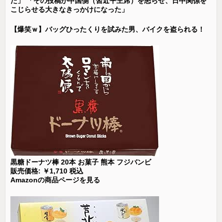
た」 「その投稿が中国側（習近平主席）を怒らせ、日中関係を
こじらせる大きなきっかけになった」
【爆笑ｗ】バッグひったくりを試みた男、バイクを盗られる！
黒糖ドーナツ棒 20本 お菓子 熊本 フジバンビ
販売価格: ￥1,710 税込
Amazonの商品ページを見る