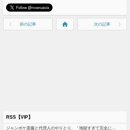
home
前の記事
次の記事
RSS【VIP】
ジャンポケ斎藤と代理人のやりとり、「地獄すぎて完全にコントになってる……」と衝撃を受ける人が続出中