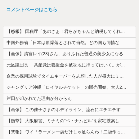
コメントページはこちら
【怒報】 国税庁「あのさぁ！君らがちゃんと納税してくれないとこうなっちゃうけどどうする？！」←これw w w w w w w w
中国外務省「日本は原爆落とされて当然。どの国も同情なんかしない」
【画像】清宮レイ(23)さん、ありふれた普通の美少女になる
元区議団長 「共産党は義援金を被災地に持ってはいく。が、持って行った先で党の活動のために使う」 日本共産党「事実ではありません」
企業の採用試験でタイムキーパーを志願した人が盛大にミス、グループは険悪になりタイムアップとなったが……
ジャングリア沖縄「ロイヤルチケット」の販売開始、大人29,700円にｗｗｗｗｗｗｗｗｗ
岸田が叩かれてた理由が分からん
【画像】 この佳子さまのボディライン、流石にエチエチすぎやろ！
【衝撃】 大阪府警、ミナミの“ベトナムビル”を家宅捜索した結果・・・・・・
【悲報】 ワイ「ラーメン一袋だけじゃ足らんわ！二袋作ったろ！」→結果ｗｗｗ