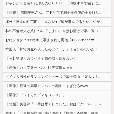
ジャンポケ斎藤と代理人のやりとり、「地獄すぎて完全にコントになってる……」と衝撃を受ける人が続出中
【悲報】 吉岡里帆さん、アドリブで相手役俳優の手を取りお○ぱいに押し当てる
海外「日本の住宅街にこんなレ●プ魔が潜んでるとかマジかよ…さすがHENTAIの国…」
私の不倫が夫と娘にバレてしまい、今はお情けで家に置いてもらっている状態です。行為を娘に見られていたなんて全く気付きませんでした。娘の「汚...
おねショタ？エ□ガキに孕まされる両儀式♥️????♥️????♥️
韓国人「株でお金を失ったのはイ・ジェミョンのせいだ！」として支持率が右肩下がりに……まあ、本当にその側面があるので救えないんですが
【ｗ】物凄くカワイイ子猫の取っ組み合い！
【画像】カップヌードル、限界突破ｗｗｗ
ドイツ人男性がランニングシューズで富士登山 「足をくじいて動けない」
【画像】最近の高級ミニバンの顔キモすぎだろwww
【画像】「ワイらのゴマキ（３９）」
【悲報】美容師「…手は尽くしました」おば「ｱｯ…ｯｽ…」→
韓国人「安貞桓が韓国代表に激怒！『惨憺たる結果、徹底的な刷新が必要だ』と監督や協会を痛烈批判」