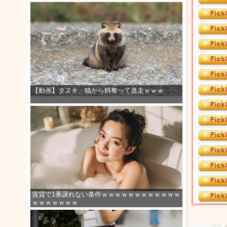
【動画】タヌキ、猫から餌奪って逃走ｗｗｗ
賃貸で1番譲れない条件ｗｗｗｗｗｗｗｗｗｗｗｗ
ｗｗｗｗｗｗｗ