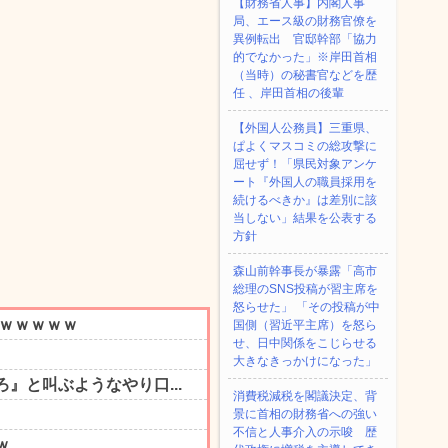
【財務省人事】内閣人事
局、エース級の財務官僚を
異例転出 官邸幹部「協力
的でなかった」※岸田首相
（当時）の秘書官などを歴
任 、岸田首相の後輩
【外国人公務員】三重県、
ぱよくマスコミの総攻撃に
屈せず！「県民対象アンケ
ート『外国人の職員採用を
続けるべきか』は差別に該
当しない」結果を公表する
方針
森山前幹事長が暴露「高市
総理のSNS投稿が習主席を
怒らせた」 「その投稿が中
国側（習近平主席）を怒ら
せ、日中関係をこじらせる
大きなきっかけになった」
消費税減税を閣議決定、背
景に首相の財務省への強い
不信と人事介入の示唆 歴