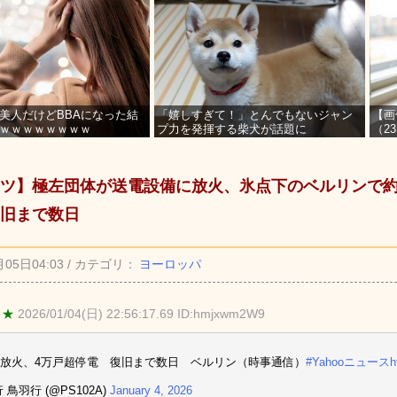
美人だけどBBAになった結
「嬉しすぎて！」とんでもないジャン
【画
ｗｗｗｗｗｗｗｗ
プ力を発揮する柴犬が話題に
（2
を募
ツ】極左団体が送電設備に放火、氷点下のベルリンで約4
旧まで数日
月05日04:03 / カテゴリ：
ヨーロッパ
 ★
2026/01/04(日) 22:56:17.69 ID:hmjxwm2W9
放火、4万戸超停電 復旧まで数日 ベルリン（時事通信）
#Yahooニュース
h
 鳥羽行 (@PS102A)
January 4, 2026