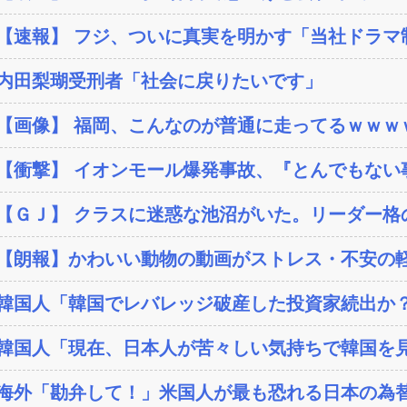
【速報】 フジ、ついに真実を明かす「当社ドラマ制作
内田梨瑚受刑者「社会に戻りたいです」
【画像】 福岡、こんなのが普通に走ってるｗｗｗｗ
【衝撃】 イオンモール爆発事故、『とんでもない事
【ＧＪ】 クラスに迷惑な池沼がいた。リーダー格の
【朗報】かわいい動物の動画がストレス・不安の軽
韓国人「韓国でレバレッジ破産した投資家続出か？‥損
韓国人「現在、日本人が苦々しい気持ちで韓国を見
海外「勘弁して！」米国人が最も恐れる日本の為