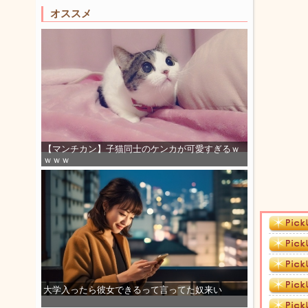
オススメ
【マンチカン】子猫同士のケンカが可愛すぎるｗ
ｗｗｗ
大学入ったら彼女できるって言ってた奴来い