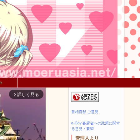
ok
詳しく見る
arrow_forward_ios
首相官邸 ご意見
e-Gov 各府省への政策に関す
る意見・要望
管理人より