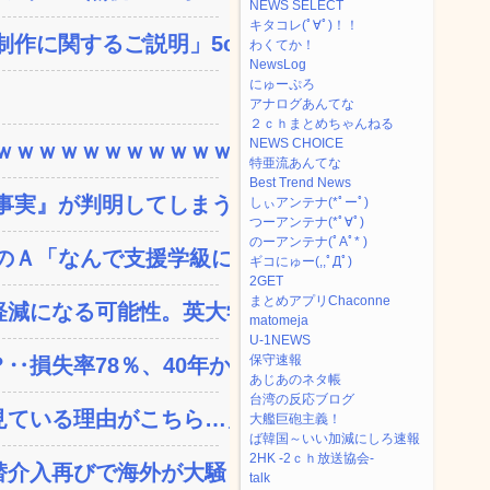
NEWS SELECT
キタコレ(ﾟ∀ﾟ)！！
に関するご説明」5c...
わくてか！
NewsLog
にゅーぷろ
アナログあんてな
２ｃｈまとめちゃんねる
NEWS CHOICE
ｗｗｗｗｗｗｗｗｗｗｗ...
特亜流あんてな
Best Trend News
実』が判明してしまう・...
しぃアンテナ(*ﾟーﾟ)
つーアンテナ(*ﾟ∀ﾟ)
のーアンテナ(ﾟAﾟ* )
Ａ「なんで支援学級に入...
ギコにゅー(,,ﾟДﾟ)
2GET
まとめアプリChaconne
減になる可能性。英大学の...
matomeja
U-1NEWS
保守速報
失率78％、40年か...
あじあのネタ帳
台湾の反応ブログ
ている理由がこちら…」→...
大艦巨砲主義！
ば韓国～いい加減にしろ速報
2HK -2ｃｈ放送協会-
替介入再びで海外が大騒ぎ
talk