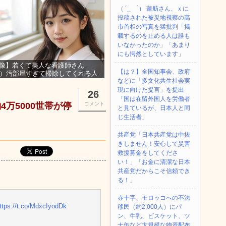
（ ´_ゝ`） 蓮舫さん、ｘに
投稿された被災地視察の高
市首相の写真を猛批判「掲
載するのを止める人は誰も
いなかったのか」「あまり
にも愕然としています」
像】若くて美人な看護師さん
【は？】全国知事会、政府
3）汚部屋すぎて掃除してくれる人
などに「多文化共生社会実
集ｗｗｗ
現に向けた提言」を提出
26
「国は在留外国人を労働者
万5000世帯が停
コメント
と見ているが、日本人と同
じ生活者」
共産党「日本共産党は中抜
きしません！安心して災害
救援募金をしてくださ
い！」「お金に清潔な日本
共産党だからこそ信頼でき
る！」
赤十字、モロッコへの不法
ttps://t.co/MdxcIyodDk
移民（約2,000人）にパ
ン、牛乳、ビスケット、ツ
ナ缶など大規模な物資配布