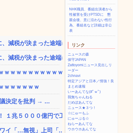
NHK職員、番組出演者から
性被害を受けPTSDに 懇
親会後、意に沿わない性行
為、番組名など詳細は非公
表
、減税が決まった途端に市...
リンク
ニュースの森
、減税が決まった途端に市...
保守JAPAN
Zattoyomiニュース見出しリ
ーダー
ｗｗｗｗｗｗｗｗｗｗｗ...
2chnavi
特定アジアと日本／情強！良
ｗｗｗｗｗｗｗ
まとめ速報
いーあんてな(#ﾟｗﾟ)
我無ちゃんねる
決定を批判 → ...
だめぽあんてな
ニュース★３つ！
☆にゅーもふ
 １兆５０００億円で工...
にゅーぷる☆
ねらーあんてな
ワイ「…無視」上司「...
ウホウホあんてな