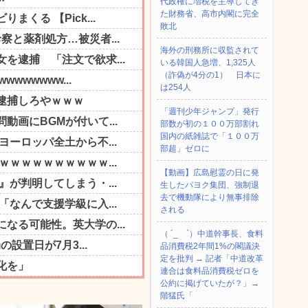
代政権に増税を主導してき
た財務省、高市内閣に完全
敗北
海外の刑務所に収監されて
いる韓国人急増、1,325人
（詐偽が4分の1） 日本に
は254人
「週刊少年ジャンプ」発行
部数が初の１００万部割れ
国内の紙雑誌で「１００万
部超」ゼロに
【動画】広島慰霊の日に発
生したパヨク集団、強制退
去で機動隊により無事排除
される
（ ´_ゝ`）中道幹事長、食料
品消費税2年間1%の閣議決
定を批判 → 記者「中道改革
連合は食料品消費税ゼロを
公約に掲げていたが？」→
階猛氏「