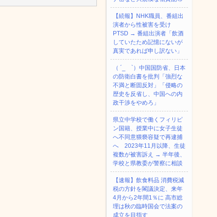
【続報】NHK職員、番組出
演者から性被害を受け
PTSD → 番組出演者「飲酒
していたため記憶にないが
真実であれば申し訳ない」
（ ´_ゝ`）中国国防省、日本
の防衛白書を批判「強烈な
不満と断固反対」「侵略の
歴史を反省し、中国への内
政干渉をやめろ」
県立中学校で働くフィリピ
ン国籍、授業中に女子生徒
へ不同意猥褻容疑で再逮捕
へ 2023年11月以降、生徒
複数が被害訴え → 半年後、
学校と県教委が警察に相談
【速報】飲食料品 消費税減
税の方針を閣議決定、来年
4月から2年間1％に 高市総
理は秋の臨時国会で法案の
成立を目指す