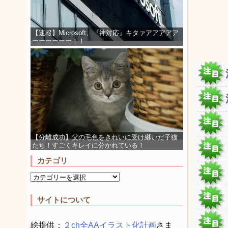
【速報】Microsoft、『神対応』キタァアアアアア
ーーーーーー！！
【分離成功】父の毛色をきれいに受け継いだ子猫
たち！すごくキレイに分かれている！
カテゴリ
サイトについて
絵提供：
２ch全AAイラスト化計画
さま