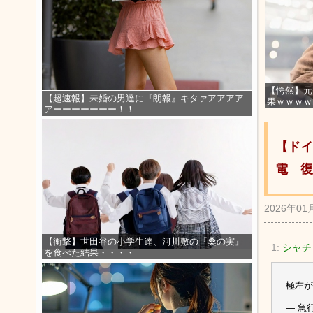
【愕然】元
【超速報】未婚の男達に『朗報』キタァアアアア
果ｗｗｗｗ
アーーーーーーー！！
【ドイ
電 復
2026年01
【衝撃】世田谷の小学生達、河川敷の『桑の実』
1:
シャチ
を食べた結果・・・・
極左が
— 急行