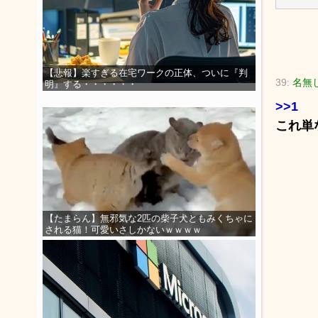
【悲報】楽すぎる在宅ワークの正体、ついに『判
39:
名無
明』する・・・・・・
>>1
これ単
【たまらん】無邪気な2匹の柴子犬ともみくちゃに
される猫！可愛いさしかないｗｗｗｗ