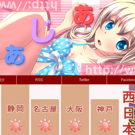
紹介
RSS
Twitter
Facebo