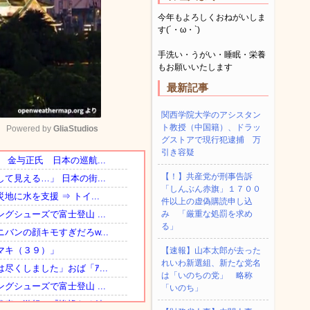
今年もよろしくおねがいしま
す(´・ω・`)
手洗い・うがい・睡眠・栄養
もお願いいたします
最新記事
関西学院大学のアシスタン
ト教授（中国籍）、ドラッ
Powered by 
GliaStudios
グストアで現行犯逮捕 万
引き容疑
Mute
【！】共産党が刑事告訴
「しんぶん赤旗」１７００
件以上の虚偽購読申し込
み 「厳重な処罰を求め
る」
【速報】山本太郎が去った
れいわ新選組、新たな党名
は「いのちの党」 略称
「いのち」