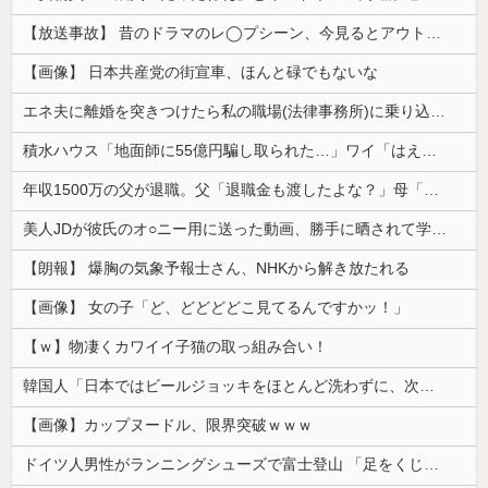
【放送事故】 昔のドラマのレ◯プシーン、今見るとアウトすぎる・・・
【画像】 日本共産党の街宣車、ほんと碌でもないな
エネ夫に離婚を突きつけたら私の職場(法律事務所)に乗り込んできた 堂々と「離婚の法律相談です。母の薦めでこちらに参りました」と言っているが、...
積水ハウス「地面師に55億円騙し取られた…」ワイ「はえーかわいそう…会社滅茶苦茶やろなぁ」
年収1500万の父が退職。父「退職金も渡したよな？」母「貯金なんてないよー」父「全部なくなったの！？」→予想外の返事に家族騒然となり…
美人JDが彼氏のオ○ニー用に送った動画、勝手に晒されて学校中の”共有オカズ” にされる
【朗報】 爆胸の気象予報士さん、NHKから解き放たれる
【画像】 女の子「ど、どどどどこ見てるんですかッ！」
【ｗ】物凄くカワイイ子猫の取っ組み合い！
韓国人「日本ではビールジョッキをほとんど洗わずに、次の客に出すんだ！ これが証拠の映像だ!!」……あー、なるほどですねー。韓国には「アレ」がないんだ？
【画像】カップヌードル、限界突破ｗｗｗ
ドイツ人男性がランニングシューズで富士登山 「足をくじいて動けない」