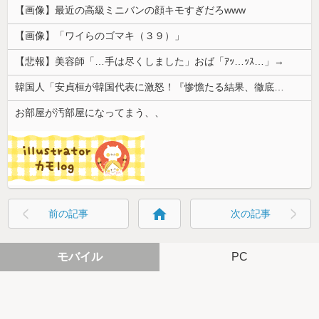
【画像】最近の高級ミニバンの顔キモすぎだろwww
【画像】「ワイらのゴマキ（３９）」
【悲報】美容師「…手は尽くしました」おば「ｱｯ…ｯｽ…」→
韓国人「安貞桓が韓国代表に激怒！『惨憺たる結果、徹底的な刷新が必要だ』と監督や協会を痛烈批判」
お部屋が汚部屋になってまう、、
home
前の記事
次の記事
モバイル
PC