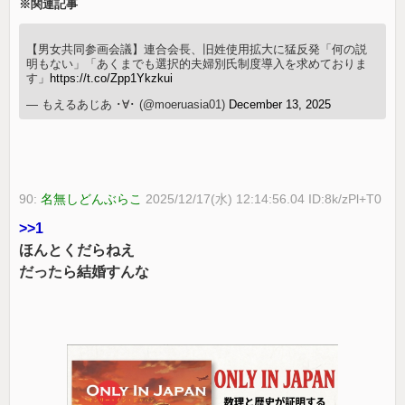
※関連記事
【男女共同参画会議】連合会長、旧姓使用拡大に猛反発「何の説
明もない」「あくまでも選択的夫婦別氏制度導入を求めておりま
す」
https://t.co/Zpp1Ykzkui
— もえるあじあ ･∀･ (@moeruasia01)
December 13, 2025
90:
名無しどんぶらこ
2025/12/17(水) 12:14:56.04 ID:8k/zPl+T0
>>1
ほんとくだらねえ
だったら結婚すんな