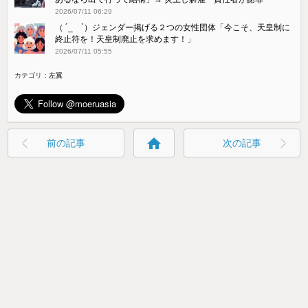
2026/07/11 06:29
（ ´_ゝ`）ジェンダー掲げる２つの女性団体「今こそ、天皇制に
終止符を！天皇制廃止を求めます！」
2026/07/11 05:55
カテゴリ：
左翼
home
前の記事
次の記事