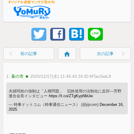
home
前の記事
次の記事
1:
蚤の市 ★
2025/12/17(水) 11:45:43.24 ID:MTaoSatL9
夫婦同姓の強制は「人権問題」 旧姓使用の法制化に反対―芳野
連合会長インタビュー
https://t.co/ZTgKypNbUw
— 時事ドットコム（時事通信ニュース） (@jijicom)
December 16,
2025