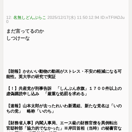
12:
名無しどんぶらこ
2025/12/17(水) 11:50:12.94 ID:nTFfADJu
0
まだ言ってるのか
しつけーな
【朗報】かわいい動物の動画がストレス・不安の軽減になる可
能性。英大学の研究で実証
【！】共産党が刑事告訴 「しんぶん赤旗」１７００件以上の
虚偽購読申し込み 「厳重な処罰を求める」
【速報】山本太郎が去ったれいわ新選組、新たな党名は「いの
ちの党」 略称「いのち」
【財務省人事】内閣人事局、エース級の財務官僚を異例転出
官邸幹部「協力的でなかった」※岸田首相（当時）の秘書官な