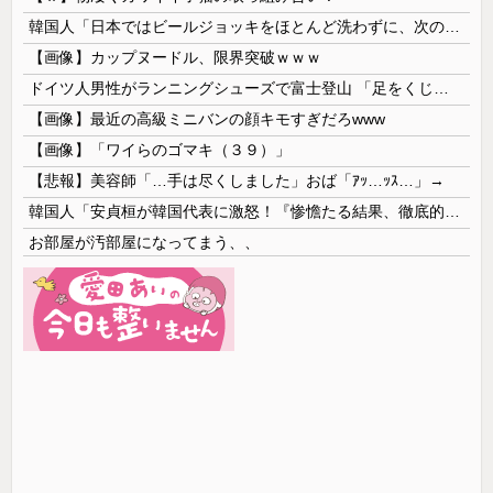
韓国人「日本ではビールジョッキをほとんど洗わずに、次の客に出すんだ！ これが証拠の映像だ!!」……あー、なるほどですねー。韓国には「アレ」がないんだ？
【画像】カップヌードル、限界突破ｗｗｗ
ドイツ人男性がランニングシューズで富士登山 「足をくじいて動けない」
【画像】最近の高級ミニバンの顔キモすぎだろwww
【画像】「ワイらのゴマキ（３９）」
【悲報】美容師「…手は尽くしました」おば「ｱｯ…ｯｽ…」→
韓国人「安貞桓が韓国代表に激怒！『惨憺たる結果、徹底的な刷新が必要だ』と監督や協会を痛烈批判」
お部屋が汚部屋になってまう、、