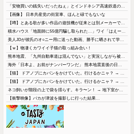
「安物買いの銭失いだったねぇ」とインドネシア高速鉄道の最終処分に日本側騒然、国家予算は使わないというと何が財源なんだ？
【画像】 日本共産党の街宣車、ほんと碌でもないな
【噂】とある歌が多い作品の遊技機が従来とは別メーカーで開発中！？
積水ハウス「地面師に55億円騙し取られた…」ワイ「はえーかわいそう…会社滅茶苦茶やろなぁ」
美人JDが彼氏のオ○ニー用に送った動画、勝手に晒されて学校中の”共有オカズ” にされる
【ｗ】物凄くカワイイ子猫の取っ組み合い！
熊本地震、「九州自動車道は混んでない」と実況しながら被災地へ向かう有名アナなどに批判殺到 全国紙記者「最新の状況をいち早く伝えることは報道機関としての責務」「情報を取り上げることには大きな意義がある」
海外「日本よ、お前がナンバーワンだ」 熊本地震直後の日本の対応のスピードに世界が衝撃
【猫】 ドアノブにカバンをかけていた。行けるかニャ？ → 猫はこうなります…
【猫】 ドアノブにカバンをかけていた。行けるかニャ？ → 猫はこうなります…
ネコ飼いが階段の上で袋を揺らす。キラ〜ン！ → 地下室からヤツが現れる…
【衝撃映像】バカが津波を撮影しに行った結果…