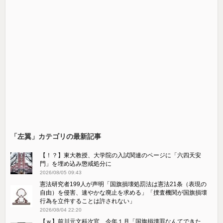
「左翼」カテゴリの最新記事
【！？】東大教授、大学院の入試関連のページに「六四天安
門」を埋め込み懲戒処分に
2026/08/05 09:43
憲法研究者199人が声明「国旗損壊処罰法は憲法21条（表現の
自由）を侵害、速やかな廃止を求める」「捜査機関が国旗損壊
行為を立件することは許されない」
2026/08/04 22:20
【ｗ】前川元文科次官、今年１月「国旗損壊罪なんてできた