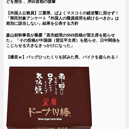
どを歴任 、岸田首相の後輩
【外国人公務員】三重県、ぱよくマスコミの総攻撃に屈せず！
「県民対象アンケート『外国人の職員採用を続けるべきか』は
差別に該当しない」結果を公表する方針
森山前幹事長が暴露「高市総理のSNS投稿が習主席を怒らせ
た」 「その投稿が中国側（習近平主席）を怒らせ、日中関係を
こじらせる大きなきっかけになった」
【爆笑ｗ】バッグひったくりを試みた男、バイクを盗られる！