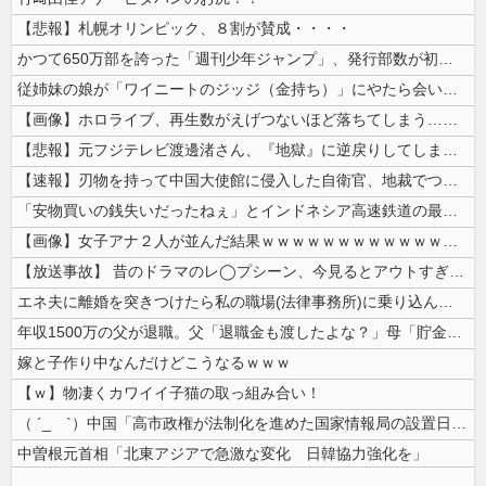
【悲報】札幌オリンピック、８割が賛成・・・・
かつて650万部を誇った「週刊少年ジャンプ」、発行部数が初の100万部...
従姉妹の娘が「ワイニートのジッジ（金持ち）」にやたら会いに来る理由ｗｗ...
【画像】ホロライブ、再生数がえげつないほど落ちてしまう……にじさんじは...
【悲報】元フジテレビ渡邊渚さん、『地獄』に逆戻りしてしまう・・・・・
【速報】刃物を持って中国大使館に侵入した自衛官、地裁でついに動機明かす
「安物買いの銭失いだったねぇ」とインドネシア高速鉄道の最終処分に日本側...
【画像】女子アナ２人が並んだ結果ｗｗｗｗｗｗｗｗｗｗｗｗｗｗｗｗｗｗｗ...
【放送事故】 昔のドラマのレ◯プシーン、今見るとアウトすぎる・・・
エネ夫に離婚を突きつけたら私の職場(法律事務所)に乗り込んできた 堂々...
年収1500万の父が退職。父「退職金も渡したよな？」母「貯金なんてない...
嫁と子作り中なんだけどこうなるｗｗｗ
【ｗ】物凄くカワイイ子猫の取っ組み合い！
（ ´_ゝ`）中国「高市政権が法制化を進めた国家情報局の設置日が7月3...
中曽根元首相「北東アジアで急激な変化 日韓協力強化を」