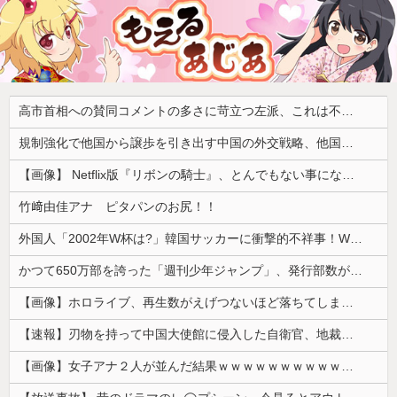
高市首相への賛同コメントの多さに苛立つ左派、これは不正工作に違いない！と確信してしまった結果……
規制強化で他国から譲歩を引き出す中国の外交戦略、他国がサプライチェーン変更で対抗した結果……
【画像】 Netflix版『リボンの騎士』、とんでもない事になるｗｗｗｗｗ
竹﨑由佳アナ ピタパンのお尻！！
外国人「2002年W杯は?」韓国サッカーに衝撃的不祥事！W杯予選でレフリーへの性的接待発覚！海外騒然！【海外の反応】
かつて650万部を誇った「週刊少年ジャンプ」、発行部数が初の100万部割れ
【画像】ホロライブ、再生数がえげつないほど落ちてしまう……にじさんじは上がってるのに何故？
【速報】刃物を持って中国大使館に侵入した自衛官、地裁でついに動機明かす
【画像】女子アナ２人が並んだ結果ｗｗｗｗｗｗｗｗｗｗｗｗｗｗｗｗｗｗｗｗｗｗｗｗｗｗｗｗｗｗ 【Pickup06072014】