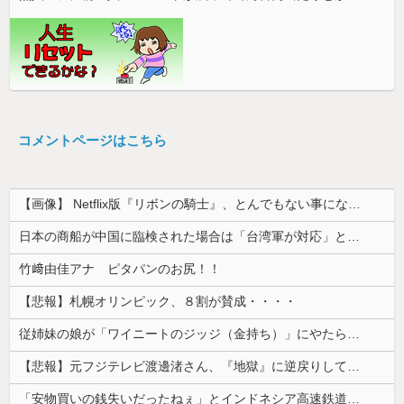
コメントページはこちら
【画像】 Netflix版『リボンの騎士』、とんでもない事になるｗｗｗｗｗ
日本の商船が中国に臨検された場合は「台湾軍が対応」と台湾軍トップ！
竹﨑由佳アナ ピタパンのお尻！！
【悲報】札幌オリンピック、８割が賛成・・・・
従姉妹の娘が「ワイニートのジッジ（金持ち）」にやたら会いに来る理由ｗｗｗｗｗ
【悲報】元フジテレビ渡邊渚さん、『地獄』に逆戻りしてしまう・・・・・
「安物買いの銭失いだったねぇ」とインドネシア高速鉄道の最終処分に日本側騒然、国家予算は使わないというと何が財源なんだ？