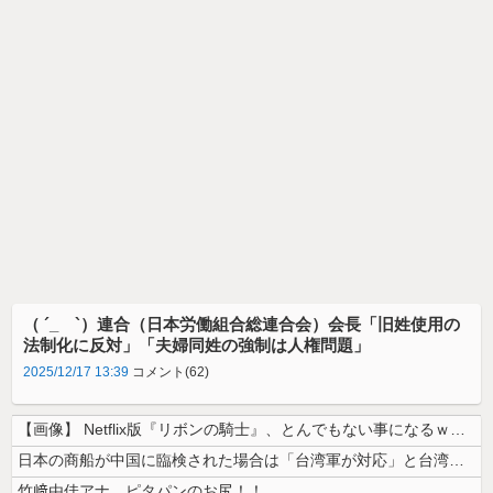
（ ´_ゝ`）連合（日本労働組合総連合会）会長「旧姓使用の
法制化に反対」「夫婦同姓の強制は人権問題」
2025/12/17 13:39
コメント(62)
【画像】 Netflix版『リボンの騎士』、とんでもない事になるｗｗｗ...
日本の商船が中国に臨検された場合は「台湾軍が対応」と台湾軍トップ！
竹﨑由佳アナ ピタパンのお尻！！