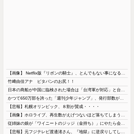
【画像】 Netflix版『リボンの騎士』、とんでもない事になるｗｗｗｗｗ
竹﨑由佳アナ ピタパンのお尻！！
日本の商船が中国に臨検された場合は「台湾軍が対応」と台湾軍トップ！
かつて650万部を誇った「週刊少年ジャンプ」、発行部数が初の100万部割れ
【悲報】札幌オリンピック、８割が賛成・・・・
【画像】ホロライブ、再生数がえげつないほど落ちてしまう……にじさんじは上がってるのに何故？
従姉妹の娘が「ワイニートのジッジ（金持ち）」にやたら会いに来る理由ｗｗｗｗｗ
【悲報】元フジテレビ渡邊渚さん、『地獄』に逆戻りしてしまう・・・・・