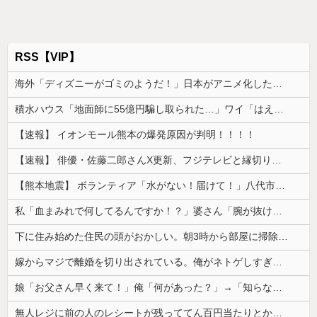
RSS【VIP】
海外「ディズニーがゴミのようだ！」日本がアニメ化した米人気SF作品に絶賛の声が殺到中
積水ハウス「地面師に55億円騙し取られた…」ワイ「はえーかわいそう…会社滅茶苦茶やろなぁ」
【速報】 イオンモール熊本の爆発原因が判明！！！！
【速報】 俳優・佐藤二郎さんX更新、フジテレビと縁切り宣言「僕のところは全てカットしてほしい、僕は心から、もうフジとは関わりたくないです」
【熊本地震】 ボランティア「水がない！届けて！」八代市市長「自分で取りに行って」
私「血まみれで何してるんですか！？」婆さん「腕が抜けないのよ…助けて！」→帰宅したら玄関前がとんでもない修羅場になっていて…
下に住み始めた住民の頭がおかしい。朝3時から部屋に掃除機をかける音が響く・・・
嫁からマジで離婚を切り出されている。俺がネトゲしすぎて全くかまわなかったのが原因らしく...
娘「お父さん早く来て！」俺「何があった？」→「知らない人につけられてる」と聞いて血の気が引いて…
無人レジに前の人のレシートが残っててん百円当たりとか書かれた当たり券だったが店員がさっと取ってった