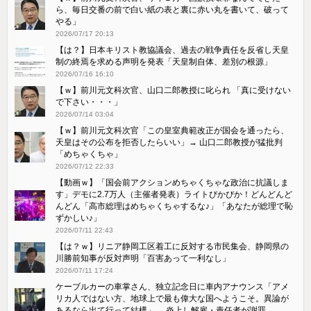
ら、毎日交番の前で白い紙の表と裏に赤い丸を書いて、破って
やる」
2026/07/17 20:13
【は？】日本キリスト教協議会、過去の戦争責任を反省し天皇
制の終焉を求める声明を発表「天皇制自体、差別の根源」
2026/07/16 16:10
【ｗ】前川元文科次官、山口二郎教授に叱られ 「真に受けない
で下さい・・・」
2026/07/14 03:04
【ｗ】前川元文科次官「この皇室典範改正が国会を通ったら、
天皇はその公布を拒否したらいい」→ 山口二郎教授が猛批判
「めちゃくちゃ」
2026/07/12 22:33
【動画ｗ】「国会前アクションめちゃくちゃな政治に抗議しま
す」デモに2.7万人（主催者発表）ライトぴかぴか！どんどんど
んどん「高市総理はめちゃくちゃするな♪」「あなたが総理で恥
ずかしい♪」
2026/07/11 22:43
【は？ｗ】リニア静岡工区着工に反対する市民集会、静岡県の
川勝前知事が反対声明「百害あって一利なし」
2026/07/11 17:24
ケーブルカーの車掌さん、独立記念日に車内アナウンス「アメ
リカ人ではない方、地球上で最も偉大な国へようこそ。異論が
あるなら出て行って結構」→ 炎上し解雇・責任者が謝罪