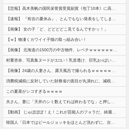
【悲報】高木美帆の国民栄誉賞受賞副賞《包丁10本》に高市総理の名前も刻印ｗｗｗｗｗｗｗｗｗ
【速報】 『有吉の夏休み』、とんでもない発表をしてしまう！！！！！
【画像】 女の子「ど、どどどどこ見てるんですかッ！」
【ｗ】物凄くカワイイ子猫の取っ組み合い！
【画像】 北海道の1500万の中古物件、レベチｗｗｗｗｗｗｗｗｗｗｗｗｗｗｗｗｗｗｗｗ
村重杏奈、写真集ヌードがエ□い！乳首透け、巨乳お○ぱいが最高過ぎる！
【画像】24歳の人妻さん、露天風呂で撮られるｗｗｗｗｗｗｗｗｗｗｗｗｗｗｗｗｗ
消費税減税に反対していた財務省の面目が丸潰れに、減税が決まった途端に市場が動き出したが……
この夏菜がシコすぎるｗｗｗｗ
夫さん、妻に「天井のシミ数えてれば終わるでな」と押し倒されて性行為 → 凄いことになるｗｗｗｗｗ
【動画】 じゅぼぼぼ！え！これが芸能人のフｏラだ、綺麗な顔とお口でこんなことしているだ 笑
韓国人「日本ではビールジョッキをほとんど洗わずに、次の客に出すんだ！ これが証拠の映像だ!!」……あー、なるほどですねー。韓国には「アレ」がないんだ？