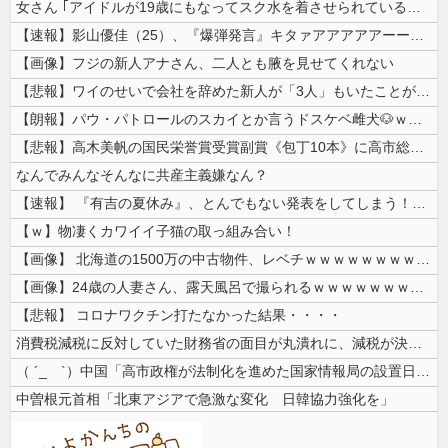
女さん ｢アイドルが19歳にもなってスク水を着させられている！｣⇒結果...
【速報】影山優佳（25）、『爆弾発言』キタァアアアアアーーーーー！！
【画像】フジの新人アナさん、二人とも腋を見せてくれない
【悲報】ワイのせいで会社を辞めた新人が「3人」もいたことが発覚ｗｗｗｗ...
【朗報】パウ・パトロールのスカイとか言うドスケベ雌犬🐶ｗｗｗｗｗｗｗ...
【悲報】高木美帆の国民栄誉賞受賞副賞《包丁10本》に高市総理の名前も刻...
なんでみんなそんなに共産主義嫌なん？
【速報】 『有吉の夏休み』、とんでもない発表をしてしまう！！！！！
【ｗ】物凄くカワイイ子猫の取っ組み合い！
【画像】 北海道の1500万の中古物件、レベチｗｗｗｗｗｗｗｗｗｗｗｗ...
【画像】24歳の人妻さん、露天風呂で撮られるｗｗｗｗｗｗｗｗｗｗｗｗ...
【悲報】 コロナワクチン打たなかった結果・・・・
消費税減税に反対していた財務省の面目が丸潰れに、減税が決まった途端に市...
（ ´_ゝ`）中国「高市政権が法制化を進めた国家情報局の設置日が7月3...
中曽根元首相「北東アジアで急激な変化 日韓協力強化を」