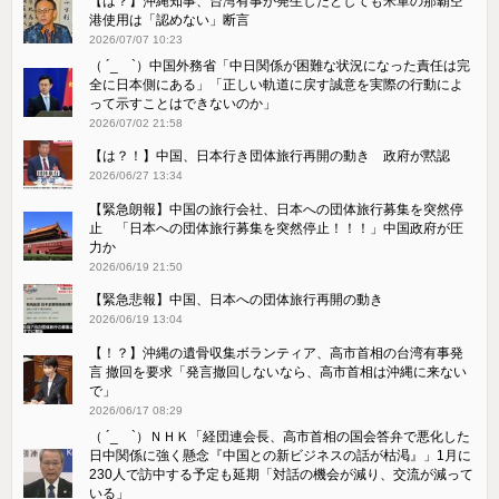
【は？】沖縄知事、台湾有事が発生したとしても米軍の那覇空
港使用は「認めない」断言
2026/07/07 10:23
（ ´_ゝ`）中国外務省「中日関係が困難な状況になった責任は完
全に日本側にある」「正しい軌道に戻す誠意を実際の行動によ
って示すことはできないのか」
2026/07/02 21:58
【は？！】中国、日本行き団体旅行再開の動き 政府が黙認
2026/06/27 13:34
【緊急朗報】中国の旅行会社、日本への団体旅行募集を突然停
止 「日本への団体旅行募集を突然停止！！！」中国政府が圧
力か
2026/06/19 21:50
【緊急悲報】中国、日本への団体旅行再開の動き
2026/06/19 13:04
【！？】沖縄の遺骨収集ボランティア、高市首相の台湾有事発
言 撤回を要求「発言撤回しないなら、高市首相は沖縄に来ない
で」
2026/06/17 08:29
（ ´_ゝ`）ＮＨＫ「経団連会長、高市首相の国会答弁で悪化した
日中関係に強く懸念『中国との新ビジネスの話が枯渇』」1月に
230人で訪中する予定も延期「対話の機会が減り、交流が減って
いる」