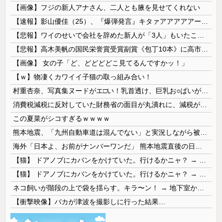
【画像】フジの新人アナさん、二人とも腋を見せてくれない
【速報】影山優佳（25）、『爆弾発言』キタァアアアアアーーーーー！！
【悲報】ワイのせいで会社を辞めた新人が「3人」もいたことが発覚ｗｗｗｗｗ
【悲報】高木美帆の国民栄誉賞受賞副賞《包丁10本》に高市総理の名前も刻印ｗｗｗｗｗｗｗｗｗ
【画像】 女の子「ど、どどどどこ見てるんですかッ！」
【ｗ】物凄くカワイイ子猫の取っ組み合い！
村重杏奈、写真集ヌードがエ□い！乳首透け、巨乳お○ぱいが最高過ぎる！
消費税減税に反対していた財務省の面目が丸潰れに、減税が決まった途端に市場が動き出したが……
この夏菜がシコすぎるｗｗｗｗ
熊本地震、「九州自動車道は混んでない」と実況しながら被災地へ向かう有名アナなどに批判殺到 全国紙記者「最新の状況をいち早く伝えることは報道機関としての責務」「情報を取り上げることには大きな意義がある」
海外「日本よ、お前がナンバーワンだ」 熊本地震直後の日本の対応のスピードに世界が衝撃
【猫】 ドアノブにカバンをかけていた。行けるかニャ？ → 猫はこうなります…
【猫】 ドアノブにカバンをかけていた。行けるかニャ？ → 猫はこうなります…
ネコ飼いが階段の上で袋を揺らす。キラ〜ン！ → 地下室からヤツが現れる…
【衝撃映像】バカが津波を撮影しに行った結果…