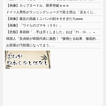
【画像】カップヌードル、限界突破ｗｗｗ
ドイツ人男性がランニングシューズで富士登山 「足をくじいて動けない」
【画像】最近の高級ミニバンの顔キモすぎだろwww
【画像】「ワイらのゴマキ（３９）」
【悲報】美容師「…手は尽くしました」おば「ｱｯ…ｯｽ…」→
韓国人「安貞桓が韓国代表に激怒！『惨憺たる結果、徹底的な刷新が必要だ』と監督や協会を痛烈批判」
お部屋が汚部屋になってまう、、