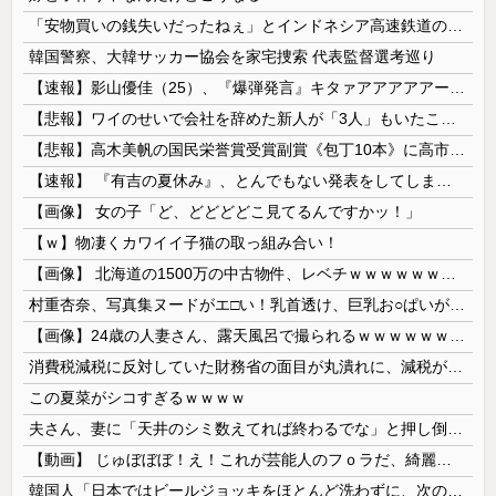
「安物買いの銭失いだったねぇ」とインドネシア高速鉄道の最終処分に日本側騒然、国家予算は使わないというと何が財源なんだ？
韓国警察、大韓サッカー協会を家宅捜索 代表監督選考巡り
【速報】影山優佳（25）、『爆弾発言』キタァアアアアアーーーーー！！
【悲報】ワイのせいで会社を辞めた新人が「3人」もいたことが発覚ｗｗｗｗｗ
【悲報】高木美帆の国民栄誉賞受賞副賞《包丁10本》に高市総理の名前も刻印ｗｗｗｗｗｗｗｗｗ
【速報】 『有吉の夏休み』、とんでもない発表をしてしまう！！！！！
【画像】 女の子「ど、どどどどこ見てるんですかッ！」
【ｗ】物凄くカワイイ子猫の取っ組み合い！
【画像】 北海道の1500万の中古物件、レベチｗｗｗｗｗｗｗｗｗｗｗｗｗｗｗｗｗｗｗｗ
村重杏奈、写真集ヌードがエ□い！乳首透け、巨乳お○ぱいが最高過ぎる！
【画像】24歳の人妻さん、露天風呂で撮られるｗｗｗｗｗｗｗｗｗｗｗｗｗｗｗｗｗ
消費税減税に反対していた財務省の面目が丸潰れに、減税が決まった途端に市場が動き出したが……
この夏菜がシコすぎるｗｗｗｗ
夫さん、妻に「天井のシミ数えてれば終わるでな」と押し倒されて性行為 → 凄いことになるｗｗｗｗｗ
【動画】 じゅぼぼぼ！え！これが芸能人のフｏラだ、綺麗な顔とお口でこんなことしているだ 笑
韓国人「日本ではビールジョッキをほとんど洗わずに、次の客に出すんだ！ これが証拠の映像だ!!」……あー、なるほどですねー。韓国には「アレ」がないんだ？