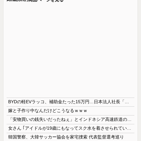
BYDの軽EVラッコ、補助金たった15万円…日本法人社長「何をすれば評価が上がるのか開示して」
嫁と子作り中なんだけどこうなるｗｗｗ
「安物買いの銭失いだったねぇ」とインドネシア高速鉄道の最終処分に日本側騒然、国家予算は使わないというと何が財源なんだ？
女さん ｢アイドルが19歳にもなってスク水を着させられている！｣⇒結果ｗｗｗ
韓国警察、大韓サッカー協会を家宅捜索 代表監督選考巡り