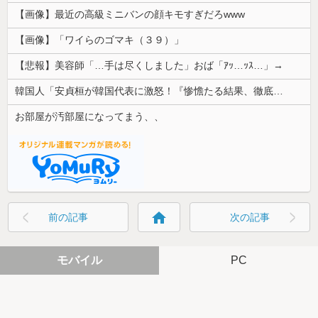
【画像】最近の高級ミニバンの顔キモすぎだろwww
【画像】「ワイらのゴマキ（３９）」
【悲報】美容師「…手は尽くしました」おば「ｱｯ…ｯｽ…」→
韓国人「安貞桓が韓国代表に激怒！『惨憺たる結果、徹底的な刷新が必要だ』と監督や協会を痛烈批判」
お部屋が汚部屋になってまう、、
home
前の記事
次の記事
モバイル
PC