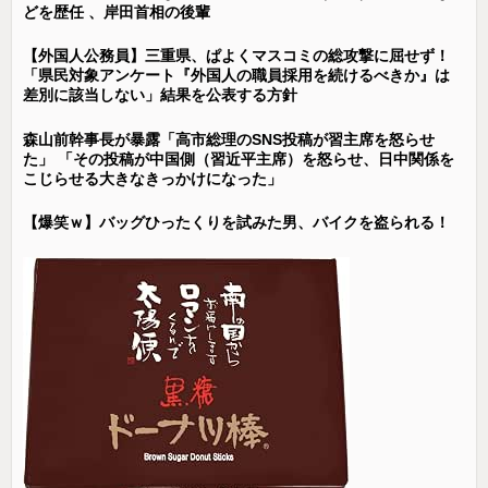
どを歴任 、岸田首相の後輩
【外国人公務員】三重県、ぱよくマスコミの総攻撃に屈せず！
「県民対象アンケート『外国人の職員採用を続けるべきか』は
差別に該当しない」結果を公表する方針
森山前幹事長が暴露「高市総理のSNS投稿が習主席を怒らせ
た」 「その投稿が中国側（習近平主席）を怒らせ、日中関係を
こじらせる大きなきっかけになった」
【爆笑ｗ】バッグひったくりを試みた男、バイクを盗られる！