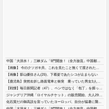
中国「大洪水！」三峡ダム「9門開放！（全力放流」中国都市「三峡沿線の道路水没」中国政府「高速道路封鎖！」中国ダム「緊急放流に合わせて開門（土砂崩れ発生」→
【画像】 今のクソガキ共、これを見たこと無くて渡されたらパニクるらしいｗｗｗｗｗｗｗｗｗｗｗｗｗ
【画像】影山優佳さん(25)、下着姿であたシコが止まらない
【鹿児島】突然右折し路面電車と衝突 乗っていた男女3人は車を放置しダッシュで逃走中
【戦慄】毎日新聞記者（47）、ペンではなく「包丁」を握ってしまった結果・・・・・
ジャングリア沖縄「ロイヤルチケット」の販売開始、大人29,700円にｗｗｗｗｗｗｗｗｗ
化石賞だの御高説を宣っていたヨーロッパ、自分が猛暑に襲われると為すすべべもなくダメージを受けてしまい……
中国「大洪水！」三峡ダム「9門開放！（全力放流」中国都市「三峡沿線の道路水没」中国政府「高速道路封鎖！」中国ダム「緊急放流に合わせて開門（土砂崩...