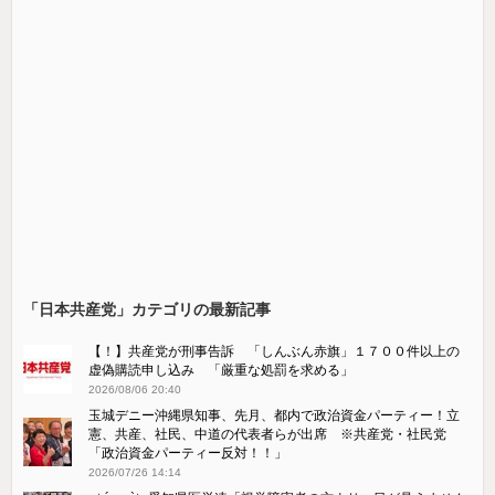
「日本共産党」カテゴリの最新記事
【！】共産党が刑事告訴 「しんぶん赤旗」１７００件以上の
虚偽購読申し込み 「厳重な処罰を求める」
2026/08/06 20:40
玉城デニー沖縄県知事、先月、都内で政治資金パーティー！立
憲、共産、社民、中道の代表者らが出席 ※共産党・社民党
「政治資金パーティー反対！！」
2026/07/26 14:14