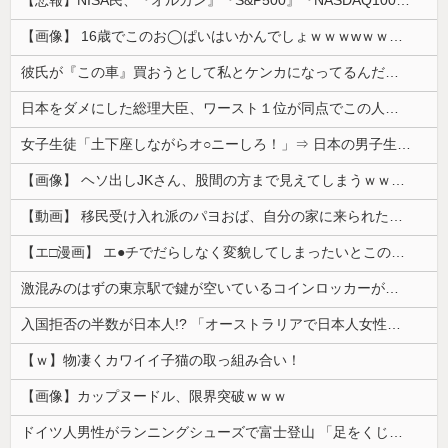
【画像】 16歳でこのお◯ぱいはいかんでしょｗｗｗwｗｗｗｗｗｗｗｗ❤
彼氏が『この車』買おうとして私とケンカになってるんだけどｗｗｗｗｗｗ
日本をダメにした総理大臣、ワースト１位が同点でこの人ｗｗｗｗｗｗ
女子生徒「土下座しながらオ○ニーしろ！」⇒ 日本の男子生徒への性的いじめ動画がエ□すぎる
【画像】 ヘソ出しJKさん、股間の方まで見えてしまうｗｗｗｗｗｗｗｗｗ
【動画】 移民受け入れ派のパヨおば、自分の家に来られたら全力で拒否るｗｗｗｗｗｗｗｗｗｗｗｗ
【エ□漫画】 エ●チでだらしなく変貌してしまったいとこのお姉ちゃんにチン○ン搾り取られちゃうショタ君…！
激混みのはずの東京駅で鍵が空いているコインロッカーが散見、「ラッキー」と思って中を確認してみると……
入国拒否の半数が日本人!? 「オーストラリアで日本人女性が売春」
【ｗ】物凄くカワイイ子猫の取っ組み合い！
【画像】カップヌードル、限界突破ｗｗｗ
ドイツ人男性がランニングシューズで富士登山 「足をくじいて動けない」