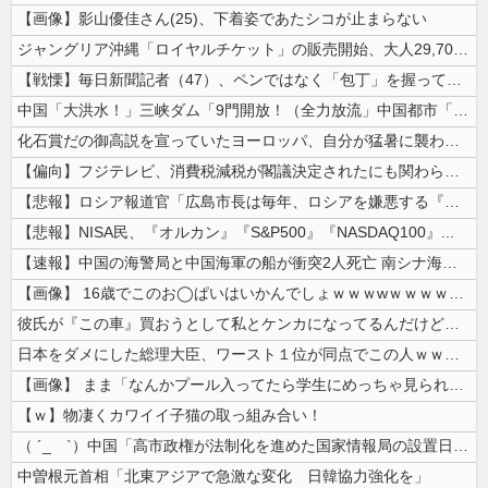
【画像】影山優佳さん(25)、下着姿であたシコが止まらない
ジャングリア沖縄「ロイヤルチケット」の販売開始、大人29,700円にｗ...
【戦慄】毎日新聞記者（47）、ペンではなく「包丁」を握ってしまった結果...
中国「大洪水！」三峡ダム「9門開放！（全力放流」中国都市「三峡沿線の道...
化石賞だの御高説を宣っていたヨーロッパ、自分が猛暑に襲われると為すすべ...
【偏向】フジテレビ、消費税減税が閣議決定されたにも関わらず、消費税減税...
【悲報】ロシア報道官「広島市長は毎年、ロシアを嫌悪する『偽りの呪文』を...
【悲報】NISA民、『オルカン』『S&P500』『NASDAQ100』...
【速報】中国の海警局と中国海軍の船が衝突2人死亡 南シナ海でフィリピン...
【画像】 16歳でこのお◯ぱいはいかんでしょｗｗｗwｗｗｗｗｗｗｗｗ❤
彼氏が『この車』買おうとして私とケンカになってるんだけどｗｗｗｗｗｗ
日本をダメにした総理大臣、ワースト１位が同点でこの人ｗｗｗｗｗｗ
【画像】 まま「なんかプール入ってたら学生にめっちゃ見られたw」
【ｗ】物凄くカワイイ子猫の取っ組み合い！
（ ´_ゝ`）中国「高市政権が法制化を進めた国家情報局の設置日が7月3...
中曽根元首相「北東アジアで急激な変化 日韓協力強化を」