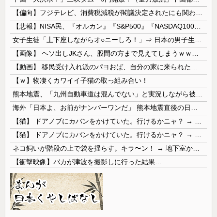
【偏向】フジテレビ、消費税減税が閣議決定されたにも関わらず、消費税減税に反対する大学生を用意して印象操作
【悲報】NISA民、『オルカン』『S&P500』『NASDAQ100』しか買わない
女子生徒「土下座しながらオ○ニーしろ！」⇒ 日本の男子生徒への性的いじめ動画がエ□すぎる
【画像】 ヘソ出しJKさん、股間の方まで見えてしまうｗｗｗｗｗｗｗｗｗ
【動画】 移民受け入れ派のパヨおば、自分の家に来られたら全力で拒否るｗｗｗｗｗｗｗｗｗｗｗｗ
【ｗ】物凄くカワイイ子猫の取っ組み合い！
熊本地震、「九州自動車道は混んでない」と実況しながら被災地へ向かう有名アナなどに批判殺到 全国紙記者「最新の状況をいち早く伝えることは報道機関としての責務」「情報を取り上げることには大きな意義がある」
海外「日本よ、お前がナンバーワンだ」 熊本地震直後の日本の対応のスピードに世界が衝撃
【猫】 ドアノブにカバンをかけていた。行けるかニャ？ → 猫はこうなります…
【猫】 ドアノブにカバンをかけていた。行けるかニャ？ → 猫はこうなります…
ネコ飼いが階段の上で袋を揺らす。キラ〜ン！ → 地下室からヤツが現れる…
【衝撃映像】バカが津波を撮影しに行った結果…