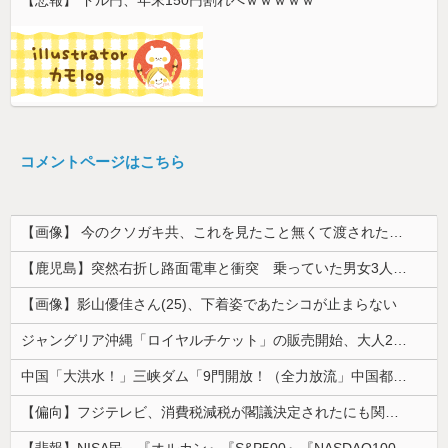
コメントページはこちら
【画像】 今のクソガキ共、これを見たこと無くて渡されたらパニクるらしいｗｗｗｗｗｗｗｗｗｗｗｗｗ
【鹿児島】突然右折し路面電車と衝突 乗っていた男女3人は車を放置しダッシュで逃走中
【画像】影山優佳さん(25)、下着姿であたシコが止まらない
ジャングリア沖縄「ロイヤルチケット」の販売開始、大人29,700円にｗｗｗｗｗｗｗｗｗ
中国「大洪水！」三峡ダム「9門開放！（全力放流」中国都市「三峡沿線の道路水没」中国政府「高速道路封鎖！」中国ダム「緊急放流に合わせて開門（土砂崩...
【偏向】フジテレビ、消費税減税が閣議決定されたにも関わらず、消費税減税に反対する大学生を用意して印象操作
【悲報】NISA民、『オルカン』『S&P500』『NASDAQ100』しか買わない