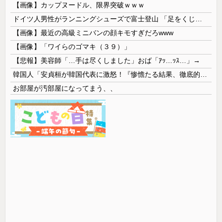
【画像】カップヌードル、限界突破ｗｗｗ
ドイツ人男性がランニングシューズで富士登山 「足をくじいて動けない」
【画像】最近の高級ミニバンの顔キモすぎだろwww
【画像】「ワイらのゴマキ（３９）」
【悲報】美容師「…手は尽くしました」おば「ｱｯ…ｯｽ…」→
韓国人「安貞桓が韓国代表に激怒！『惨憺たる結果、徹底的な刷新が必要だ』と監督や協会を痛烈批判」
お部屋が汚部屋になってまう、、