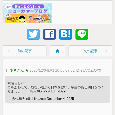
home
前の記事
次の記事
1:
少考さん ★
2025/12/04(木) 10:55:07.52 ID:YwVOzxQX9
素晴らしい！
力をあわせて、危ない道から日本を救い、希望のある明日をつく
りましょう！
https://t.co/kvHElmxDZ9
— 志位和夫 (@shiikazuo)
December 4, 2025