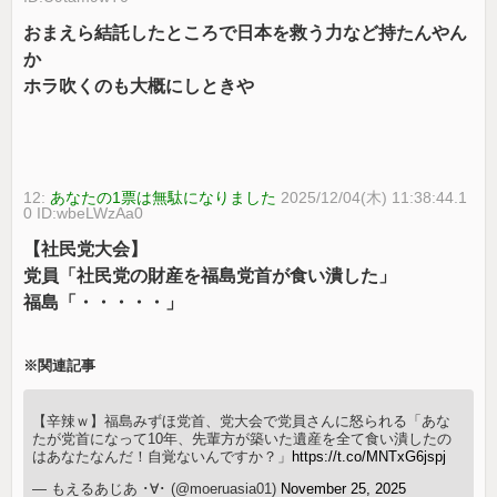
おまえら結託したところで日本を救う力など持たんやん
か
ホラ吹くのも大概にしときや
12:
あなたの1票は無駄になりました
2025/12/04(木) 11:38:44.1
0 ID:wbeLWzAa0
【社民党大会】
党員「社民党の財産を福島党首が食い潰した」
福島「・・・・・」
※関連記事
【辛辣ｗ】福島みずほ党首、党大会で党員さんに怒られる「あな
たが党首になって10年、先輩方が築いた遺産を全て食い潰したの
はあなたなんだ！自覚ないんですか？」
https://t.co/MNTxG6jspj
— もえるあじあ ･∀･ (@moeruasia01)
November 25, 2025