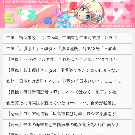
中国「衝突事故！（2025年」中国軍と中国海警局「ﾌｨﾘﾋﾟﾝ船の追跡中に衝突！（8/11」中国「2人死亡」中国政府「1年間隠蔽」日本「隠蔽された事実報道！（2026年」→
中国「大洪水！」三峡ダム「決壊危機」台風13号「三峡直撃確定」日本「最も強い勢力で接近！（伊勢湾台風級」台風13号と15号「中国本土でぶつかり合う（前代未聞」→
【画像】 今のクソガキ共、これを見たこと無くて渡されたらパニクるらしいｗｗｗｗｗｗｗｗｗｗｗｗｗ
【画像】影山優佳さん(25)、下着姿であたシコが止まらない
欧州「日本だけ反則だろ…」 世界の『日本びいき』にヨーロッパ全土から不満の声
【戦慄】毎日新聞記者（47）、ペンではなく「包丁」を握ってしまった結果・・・・・
化石賞だの御高説を宣っていたヨーロッパ、自分が猛暑に襲われると為すすべべもなくダメージを受けてしまい……
【悲報】ロシア報道官「広島市長は毎年、ロシアを嫌悪する『偽りの呪文』を繰り返し、日本人をゾンビ化させている」と主張
【速報】中国の海警局と中国海軍の船が衝突2人死亡 南シナ海でフィリピン船を追跡中