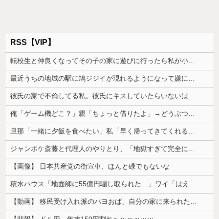
RSS【VIP】
転校生と仲良くなってその子の家に遊びに行ったら私が小さい頃に撮った写真があった
最近うちの地域の駅に鳩ジジイが現れるようになって嫌になるわ
彼氏の家で不倫してる私。彼氏にキスしていたらいないはずの彼の嫁がいた。
俺「ゲーム機どこ？」親「ちょっと借りたよ」→どうぶつの森を開いた瞬間、村が大変なことになっていて…
旦那「一緒に夕飯を食べたい」私「早く帰ってきてくれるの？」旦那「そうじゃないんだ」→続いた言葉に思わず絶句して…
ジャンポケ斎藤と代理人のやりとり、「地獄すぎて完全にコントになってる……」と衝撃を受ける人が続出中
【画像】 日本共産党の街宣車、ほんと碌でもないな
積水ハウス「地面師に55億円騙し取られた…」ワイ「はえーかわいそう…会社滅茶苦茶やろなぁ」
【動画】 移民受け入れ派のパヨおば、自分の家に来られたら全力で拒否るｗｗｗｗｗｗｗｗｗｗｗｗ
【悲報】 ドル円、年末150円割れへｗｗｗｗｗ