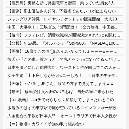
【鹿児島】突然右折し路面電車と衝突 乗っていた男女3人は車を放置しダッシュで逃走中
【画像】影山優佳さん(25)、下着姿であたシコが止まらない
ジャングリア沖縄「ロイヤルチケット」の販売開始、大人29,700円にｗｗｗｗｗｗｗｗｗ
中国「大洪水！」三峡ダム「9門開放！（全力放流」中国都市「三峡沿線の道路水没」中国政府「高速道路封鎖！」中国ダム「緊急放流に合わせて開門（土砂崩...
【偏向】フジテレビ、消費税減税が閣議決定されたにも関わらず、消費税減税に反対する大学生を用意して印象操作
【悲報】NISA民、『オルカン』『S&P500』『NASDAQ100』しか買わない
【画像】 16歳でこのお◯ぱいはいかんでしょｗｗｗwｗｗｗｗｗｗｗｗ❤
彼氏が『この車』買おうとして私とケンカになってるんだけどｗｗｗｗｗｗ
日本をダメにした総理大臣、ワースト１位が同点でこの人ｗｗｗｗｗｗ
女子生徒「土下座しながらオ○ニーしろ！」⇒ 日本の男子生徒への性的いじめ動画がエ□すぎる
【画像】 ヘソ出しJKさん、股間の方まで見えてしまうｗｗｗｗｗｗｗｗｗ
【動画】 移民受け入れ派のパヨおば、自分の家に来られたら全力で拒否るｗｗｗｗｗｗｗｗｗｗｗｗ
【エ□漫画】 エ●チでだらしなく変貌してしまったいとこのお姉ちゃんにチン○ン搾り取られちゃうショタ君…！
激混みのはずの東京駅で鍵が空いているコインロッカーが散見、「ラッキー」と思って中を確認してみると……
入国拒否の半数が日本人!? 「オーストラリアで日本人女性が売春」
【ｗ】物凄くカワイイ子猫の取っ組み合い！