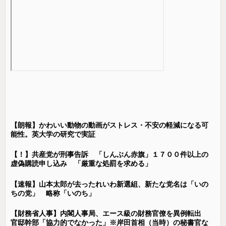
【朗報】かわいい動物の動画がストレス・不安の軽減になる可
能性。英大学の研究で実証
【！】共産党が刑事告訴 「しんぶん赤旗」１７００件以上の
虚偽購読申し込み 「厳重な処罰を求める」
【速報】山本太郎が去ったれいわ新選組、新たな党名は「いの
ちの党」 略称「いのち」
【財務省人事】内閣人事局、エース級の財務官僚を異例転出
官邸幹部「協力的でなかった」※岸田首相（当時）の秘書官な