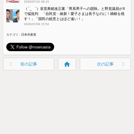
2026/07/10 09:15
（ ´_ゝ`）皇室典範改正案「男系男子への固執」と野党議員がX
で猛批判 「自民党・維新！愛子さまは長子なのに！禍根を残
す！」「国民の総意とはほど遠い！」
2026/07/09 15:54
カテゴリ：
日本共産党
home
前の記事
次の記事