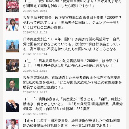
（ ´_ゝ`）愛知県医労連「視覚障害者の方より：目が見えません
が間違えて国旗を雑巾にしたら犯罪ですか？」
2026/07/24 16:54
共産党 田村委員長、改正皇室典範に白紙撤回を要求「2600年？
それって神話でしょ」「男系男子に固執し、ジェンダー平等と
いう日本社会に悪い影響」
2026/07/18 21:52
日本共産党創立１０４年、闘い引き継ぎ打開の展望示す 自民
党は国会の多数を占めていても、政治の中身は行き詰まってい
る 高市暴走に不安を持つ人たちの闘いのよりどころとなる
2026/07/16 07:44
（ ´_ゝ`）日本共産党の小池晃書記局長「2600年、は神話です
よ！」「​男系男子継承は明治に作られた伝統に過ぎない！」
2026/07/15 23:18
共産党 志位議長、衆院通過した皇室典範改正を批判する主要新
聞5紙の社説を引用し「どこが国民の総意か？社会の女性差別を
助長する法案は廃案に！」
2026/07/12 14:27
（ ´_ゝ`）境野春彦さん「共産党が一番まとも」「自民、維新が
酷過ぎ。何とかしないと」 ※2月の衆院選 獲得議席数 共産党
4議席 与党（自民316＋維新36）352議席
2026/07/12 09:59
【えｗ】共産党・田村委員長、経歴虚偽が発覚した中傷動画問
題の松井健氏を詐欺師と断言「松井某は詐欺師である！」