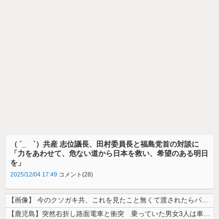
（ ´_ゝ`）共産 志位議長、田村委員長と福島党首の対談に
「力をあわせて、危ない道から日本を救い、希望のある明日
を」
2025/12/04 17:49
コメント(28)
【画像】 今のクソガキ共、これを見たこと無くて渡されたらパニクるらしい...
【鹿児島】突然右折し路面電車と衝突 乗っていた男女3人は車を放置しダッ...