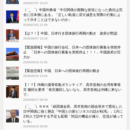
2026/07/07 10:23
（ ´_ゝ`）中国外務省「中日関係が困難な状況になった責任は完
全に日本側にある」「正しい軌道に戻す誠意を実際の行動によ
って示すことはできないのか」
2026/07/02 21:58
【は？！】中国、日本行き団体旅行再開の動き 政府が黙認
2026/06/27 13:34
【緊急朗報】中国の旅行会社、日本への団体旅行募集を突然停
止 「日本への団体旅行募集を突然停止！！！」中国政府が圧
力か
2026/06/19 21:50
【緊急悲報】中国、日本への団体旅行再開の動き
2026/06/19 13:04
【！？】沖縄の遺骨収集ボランティア、高市首相の台湾有事発
言 撤回を要求「発言撤回しないなら、高市首相は沖縄に来ない
で」
2026/06/17 08:29
（ ´_ゝ`）ＮＨＫ「経団連会長、高市首相の国会答弁で悪化した
日中関係に強く懸念『中国との新ビジネスの話が枯渇』」1月に
230人で訪中する予定も延期「対話の機会が減り、交流が減って
いる」
2026/06/10 09:59