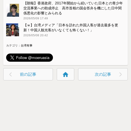
【朗報】香港政府、2017年開始から続いていた日本との青少年
交流事業への助成停止 高市首相の国会答弁を機にした日中関
係悪化の影響とみられる
2026/05/09 17:49
【ｗ】台湾メディア「日本を訪れた外国人客が過去最多を更
新！中国人観光客がいなくても怖くない！」
2026/05/08 20:42
カテゴリ：
台湾有事
home
前の記事
次の記事