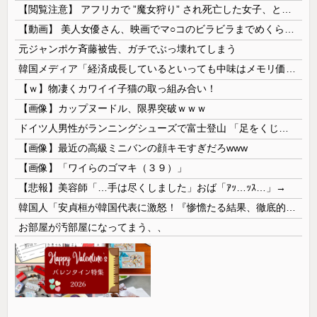
【閲覧注意】 アフリカで ”魔女狩り” され死亡した女子、とんでもなくエ□い体してると話題に
【動画】 美人女優さん、映画でマ○コのビラビラまでめくらせてしまうｗｗｗｗｗｗ
元ジャンポケ斉藤被告、ガチでぶっ壊れてしまう
韓国メディア「経済成長しているといっても中味はメモリ価格だけ。雇用増加見通しが半減してしまった」……韓国の内需不況は根強い状況っすね
【ｗ】物凄くカワイイ子猫の取っ組み合い！
【画像】カップヌードル、限界突破ｗｗｗ
ドイツ人男性がランニングシューズで富士登山 「足をくじいて動けない」
【画像】最近の高級ミニバンの顔キモすぎだろwww
【画像】「ワイらのゴマキ（３９）」
【悲報】美容師「…手は尽くしました」おば「ｱｯ…ｯｽ…」→
韓国人「安貞桓が韓国代表に激怒！『惨憺たる結果、徹底的な刷新が必要だ』と監督や協会を痛烈批判」
お部屋が汚部屋になってまう、、