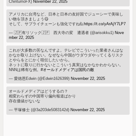
ChiritumoFX)
November 22, 2025
アメリカに台湾など、日本と日本の友好国でジューシーで美味し
い物を頂きましょう😋
そして、サプライチェーンも強化ですね🙋
https://t.co/yArAjY7LP7
— 🇯🇵有リソック🇯🇵 西大寺の変 遭遇者 (@arisokku1)
Nove
mber 22, 2025
これが大多数の筈なんですよ。テレビでこういった業者さんはな
かなか取り上げない。なぜなら中国がウダウダやってくるリスク
とやらをとにかく喧伝したいから。
ネットに取りに行かないとこういう真実はなかなかわからない。
NNNは稀有な例。
#オールドメディアは国民の敵
— 愛徳恩Edwin (@Edwin1626399)
November 22, 2025
オールドメディアはどうするの？
相変わらずの中国寄り偏向報道ばかり
存在価値がないな
— 平塚修士 (@3a203de5083142d)
November 22, 2025