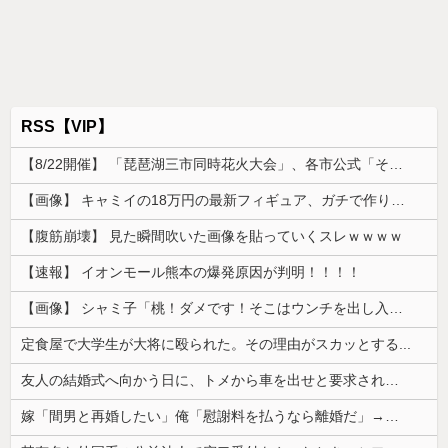
RSS【VIP】
【8/22開催】 「琵琶湖三市同時花火大会」、各市公式「そんな花火大会は存在しない」→ 高価チケットを購入した人達がSNS阿鼻叫喚
【画像】 キャミイの18万円の最新フィギュア、ガチで作り込みがエグすぎる
【腹筋崩壊】 見た瞬間吹いた画像を貼っていくスレｗｗｗｗ
【速報】 イオンモール熊本の爆発原因が判明！！！！
【画像】 シャミ子「桃！ダメです！そこはウンチを出し入れする穴です！」
定食屋で大学生が大将に殴られた。その理由がスカッとする...
友人の結婚式へ向かう日に、トメから車を出せと要求された。断っただけなのに大騒ぎになってしまい…
嫁「間男と再婚したい」俺「慰謝料を払うなら離婚だ」→ところが後日「やっぱり戻りたい」と言い出して…