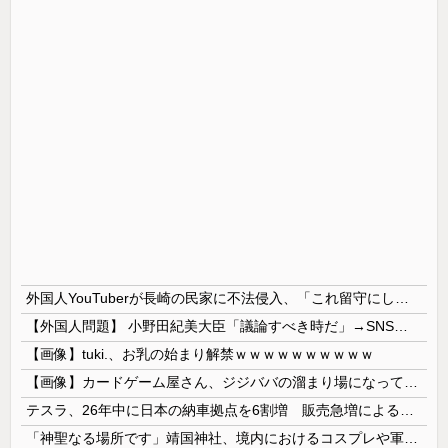
外国人YouTuberが長崎の民家に不法侵入、「これ留守にしてるだけじゃないの？」と激怒する人が続出中
【外国人問題】 小野田紀美大臣「議論すべき時だ」→SNS「まだ議論もしてなかったんだ...」→小野田大臣「これが進歩状況です」めちゃくちゃ仕事して...
【画像】tuki.、お乳の始まり解禁ｗｗｗｗｗｗｗｗｗｗ
【画像】カードゲーム屋さん、ジジババの溜まり場になって終わるwwwwwwwwwwww
テスラ、26年中に日本の納車拠点を6割増 販売急増による混乱収拾へ
「神聖なる場所です」靖国神社、境内におけるコスプレや軍装の禁止を発表