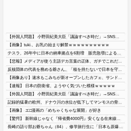
【外国人問題】 小野田紀美大臣「議論すべき時だ」→SNS「まだ議論もしてなかったんだ...」→小野田大臣「これが進歩状況です」めちゃくちゃ仕事して...
【画像】tuki.、お乳の始まり解禁ｗｗｗｗｗｗｗｗｗｗ
テスラ、26年中に日本の納車拠点を6割増 販売急増による混乱収拾へ
【悲報】メディアが使う主語デカ言葉の正体、ガチでこれだったｗｗｗｗ
反核団体の代表を務める爺さん、「核を持たないで日本を守れますか」と中学生に詰問された結果……
【画像あり】速水もこみちが新オープンしたカフェ、サンドイッチ1つ「3000円」ｗｗｗｗｗ
【速報】 日本の防衛省、ようやく気づいた模様ｗｗｗｗｗ
【外国人問題】 小野田紀美大臣「議論すべき時だ」→SNS「まだ議論もしてなかったんだ...」→小野田大臣「これが進歩状況です」めちゃくちゃ仕事して...
記録的猛暑の欧州、ドナウ川の水位が低下してマンモスの骨や沈没したドイツ軍の戦艦が出現
【画像】 エ□漫画の「めちゃくちゃな展開」が好き
【驚愕】 新幹線じゃなく『帰省費4000円』安くなる在来線で帰省した結果ｗｗｗｗｗ
長崎の語り部お爺ちゃん（84）、修学旅行生に「日本も原爆を持たないと負ける」と言われびっくり！ 被団協代表（85）も中学生に「核を持たないで日本...