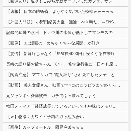
【画像あり】速水もこみちが新オープンしたカフェ、サンドイッチ1つ「3000円」ｗｗｗｗｗ
【速報】 日本の防衛省、ようやく気づいた模様ｗｗｗｗｗ
【外国人問題】 小野田紀美大臣「議論すべき時だ」→SNS「まだ議論もしてなかったんだ...」→小野田大臣「これが進歩状況です」めちゃくちゃ仕事して...
記録的猛暑の欧州、ドナウ川の水位が低下してマンモスの骨や沈没したドイツ軍の戦艦が出現
【画像】 エ□漫画の「めちゃくちゃな展開」が好き
【驚愕】 新幹線じゃなく『帰省費4000円』安くなる在来線で帰省した結果ｗｗｗｗｗ
長崎の語り部お爺ちゃん（84）、修学旅行生に「日本も原爆を持たないと負ける」と言われびっくり！ 被団協代表（85）も中学生に「核を持たないで日本...
【閲覧注意】 アフリカで ”魔女狩り” され死亡した女子、とんでもなくエ□い体してると話題に
【動画】 美人女優さん、映画でマ○コのビラビラまでめくらせてしまうｗｗｗｗｗｗ
元ジャンポケ斉藤被告、ガチでぶっ壊れてしまう
韓国メディア「経済成長しているといっても中味はメモリ価格だけ。雇用増加見通しが半減してしまった」……韓国の内需不況は根強い状況っすね
【ｗ】物凄くカワイイ子猫の取っ組み合い！
【画像】カップヌードル、限界突破ｗｗｗ