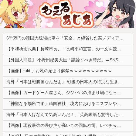
6千万円の韓国大統領の車を「安全」と絶賛した某メディア、高市首相の3千万円の車に対しては……
【平和祈念式典】長崎市長、「長崎平和宣言」の一文を読み飛ばす 「NPTの義務を履行し、核軍縮に向け着実に前進することを求めます」
【外国人問題】 小野田紀美大臣「議論すべき時だ」→SNS「まだ議論もしてなかったんだ...」→小野田大臣「これが進歩状況です」めちゃくちゃ仕事して...
【画像】tuki.、お乳の始まり解禁ｗｗｗｗｗｗｗｗｗｗ
海外「日本は戦勝国なんだよ」 戦後の日本人の特別な生き様に各国から称賛の声
【画像】カードゲーム屋さん、ジジババの溜まり場になって終わるwwwwwwwwwwww
「神聖なる場所です」靖国神社、境内におけるコスプレや軍装の禁止を発表
海外「日本人はなんて気高いんだ！」 英高級紙も驚愕した極限の中の日本人の姿に世界が衝撃
【画像】現役最強の呼び声が高いこの回転寿司、レベチｗｗｗｗｗｗｗｗｗｗ