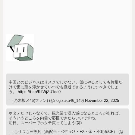
中国とのビジネスはリスクでしかない。仮にやるとしても片足だ
けで更に踵を浮かせていつでも撤退できるようにすべきでしょ
う。
https://t.co/KLWjZU1qo9
— 乃木坂⊿46(ファン) (@nogizaka46_149)
November 22, 2025
ホタテだけじゃなくて、観光業で収入減になるところがあれば、
そういうところを内需で応援できたらいいですね。
明日、スーパーでホタテ買ってこよう(笑)
— ちりつも三等兵（高配当・ｲﾝﾃﾞｯｸｽ・FX・金・不動産CF） (@