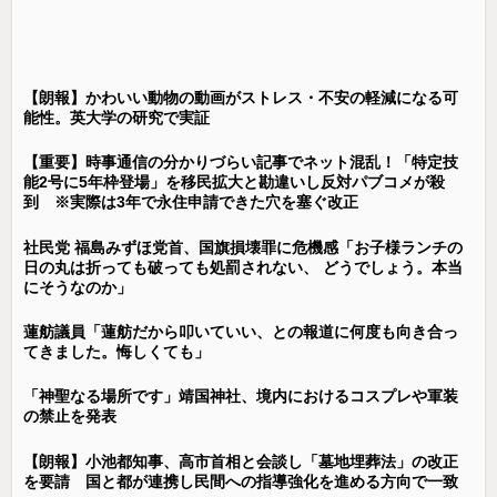
【朗報】かわいい動物の動画がストレス・不安の軽減になる可
能性。英大学の研究で実証
【重要】時事通信の分かりづらい記事でネット混乱！「特定技
能2号に5年枠登場」を移民拡大と勘違いし反対パブコメが殺
到 ※実際は3年で永住申請できた穴を塞ぐ改正
社民党 福島みずほ党首、国旗損壊罪に危機感「お子様ランチの
日の丸は折っても破っても処罰されない、 どうでしょう。本当
にそうなのか」
蓮舫議員「蓮舫だから叩いていい、との報道に何度も向き合っ
てきました。悔しくても」
「神聖なる場所です」靖国神社、境内におけるコスプレや軍装
の禁止を発表
【朗報】小池都知事、高市首相と会談し「墓地埋葬法」の改正
を要請 国と都が連携し民間への指導強化を進める方向で一致