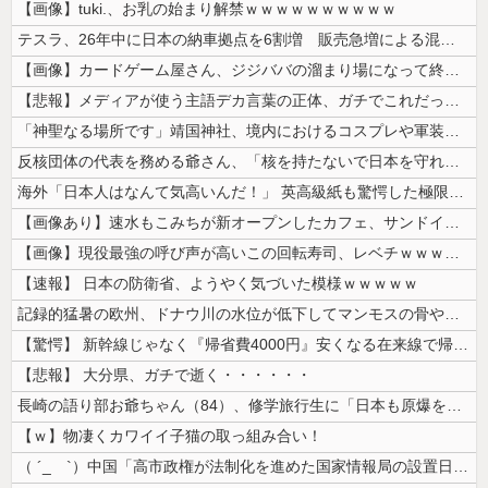
【画像】tuki.、お乳の始まり解禁ｗｗｗｗｗｗｗｗｗｗ
テスラ、26年中に日本の納車拠点を6割増 販売急増による混乱収拾へ
【画像】カードゲーム屋さん、ジジババの溜まり場になって終わるwwwww...
【悲報】メディアが使う主語デカ言葉の正体、ガチでこれだったｗｗｗｗ
「神聖なる場所です」靖国神社、境内におけるコスプレや軍装の禁止を発表
反核団体の代表を務める爺さん、「核を持たないで日本を守れますか」と中学...
海外「日本人はなんて気高いんだ！」 英高級紙も驚愕した極限の中の日本人...
【画像あり】速水もこみちが新オープンしたカフェ、サンドイッチ1つ「30...
【画像】現役最強の呼び声が高いこの回転寿司、レベチｗｗｗｗｗｗｗｗｗｗ
【速報】 日本の防衛省、ようやく気づいた模様ｗｗｗｗｗ
記録的猛暑の欧州、ドナウ川の水位が低下してマンモスの骨や沈没したドイツ...
【驚愕】 新幹線じゃなく『帰省費4000円』安くなる在来線で帰省した結...
【悲報】 大分県、ガチで逝く・・・・・・
長崎の語り部お爺ちゃん（84）、修学旅行生に「日本も原爆を持たないと負...
【ｗ】物凄くカワイイ子猫の取っ組み合い！
（ ´_ゝ`）中国「高市政権が法制化を進めた国家情報局の設置日が7月3...