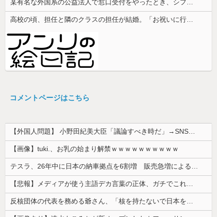
某有名な外国系の公益法人で窓口受付をやったとき、シフト外しみたいな人をシフト表で数人確認できたわ
高校の頃、担任と隣のクラスの担任が結婚。「お祝いに行こう！」と結婚式場に突撃した結果...
コメントページはこちら
【外国人問題】 小野田紀美大臣「議論すべき時だ」→SNS「まだ議論もしてなかったんだ...」→小野田大臣「これが進歩状況です」めちゃくちゃ仕事して...
【画像】tuki.、お乳の始まり解禁ｗｗｗｗｗｗｗｗｗｗ
テスラ、26年中に日本の納車拠点を6割増 販売急増による混乱収拾へ
【悲報】メディアが使う主語デカ言葉の正体、ガチでこれだったｗｗｗｗ
反核団体の代表を務める爺さん、「核を持たないで日本を守れますか」と中学生に詰問された結果……