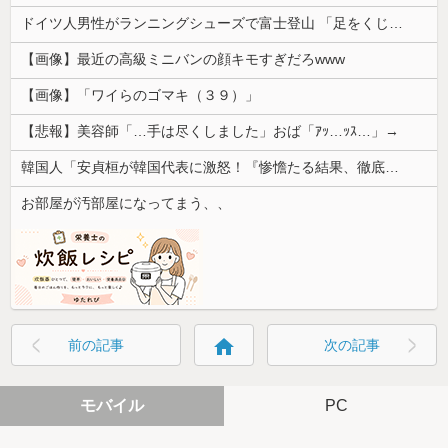
ドイツ人男性がランニングシューズで富士登山 「足をくじいて動けない」
【画像】最近の高級ミニバンの顔キモすぎだろwww
【画像】「ワイらのゴマキ（３９）」
【悲報】美容師「…手は尽くしました」おば「ｱｯ…ｯｽ…」→
韓国人「安貞桓が韓国代表に激怒！『惨憺たる結果、徹底的な刷新が必要だ』と監督や協会を痛烈批判」
お部屋が汚部屋になってまう、、
home
前の記事
次の記事
モバイル
PC