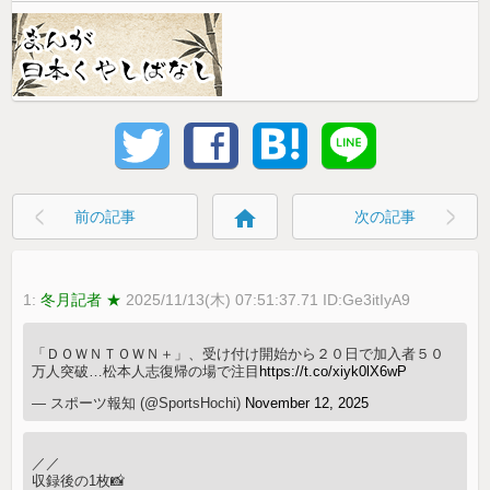
home
前の記事
次の記事
1:
冬月記者 ★
2025/11/13(木) 07:51:37.71 ID:Ge3itIyA9
「ＤＯＷＮＴＯＷＮ＋」、受け付け開始から２０日で加入者５０
万人突破…松本人志復帰の場で注目
https://t.co/xiyk0lX6wP
— スポーツ報知 (@SportsHochi)
November 12, 2025
／／
収録後の1枚📸