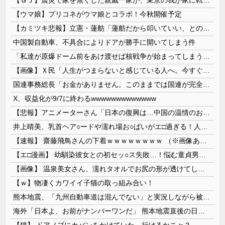
【ウマ娘】プリコネがウマ娘とコラボ！今秋開催予定
【カミツキ悲報】立憲・蓮舫「蓮舫だから叩いていい、との報道に何度も向き合ってきました」→ツッコミ殺到
中国製自動車、不具合によりドアが勝手に開いてしまう件
「私達が原爆ドーム前をあけ渡せば核戦争が始まってしまう」と訴える市民団体、それを聞いた被爆3世の人が……
【画像】Ｘ民「人生がつまらないと感じている人へ。今すぐ『これ』をやってください。」6.9万いいね
国連事務総長「お金がありません。このままでは国連が完全崩壊します。助けて下さい」
X、収益化が9/7に終わるwwwwwwwwwwwww
【悲報】アニメーターさん「日本の復興は…中国の温情のおかげだ！」 ← 突っ込み殺到 ｗｗｗｗｗｗｗｗｗ
井上晴美、乳首ヘア○ードや濡れ場お○ぱいがエ□過ぎる！人生最後のラスト写真集、最高！！
【速報】 齋藤飛鳥さんの下着ｗｗｗｗｗｗｗｗ （※画像あり）
【エ□漫画】 幼馴染彼女との初セッ○ス失敗…！悩む童貞男子にクラスメイトのギャルJKが優しく近づきオチ○ポよしよしされちゃう…！
【画像】 温泉美女さん、濡れタオルでお尻の形が透けてしまう
【ｗ】物凄くカワイイ子猫の取っ組み合い！
熊本地震、「九州自動車道は混んでない」と実況しながら被災地へ向かう有名アナなどに批判殺到 全国紙記者「最新の状況をいち早く伝えることは報道機関としての責務」「情報を取り上げることには大きな意義がある」
海外「日本よ、お前がナンバーワンだ」 熊本地震直後の日本の対応のスピードに世界が衝撃
【猫】 ドアノブにカバンをかけていた。行けるかニャ？ → 猫はこうなります…