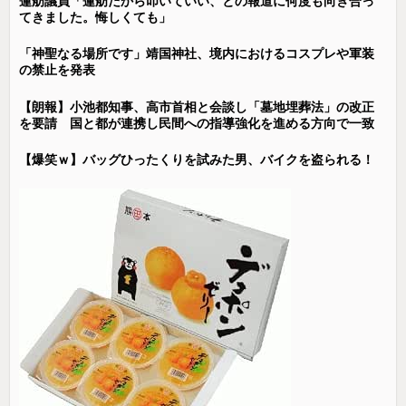
蓮舫議員「蓮舫だから叩いていい、との報道に何度も向き合っ
てきました。悔しくても」
「神聖なる場所です」靖国神社、境内におけるコスプレや軍装
の禁止を発表
【朗報】小池都知事、高市首相と会談し「墓地埋葬法」の改正
を要請 国と都が連携し民間への指導強化を進める方向で一致
【爆笑ｗ】バッグひったくりを試みた男、バイクを盗られる！