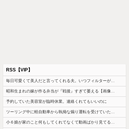
RSS【VIP】
毎日可愛くて美人だと言ってくれる夫。いつフィルターが外れて私がただのデブスおばさんだと気付いてしまうのか恐ろしくなった
昭和生まれの嫁が作る弁当が『戦後』すぎて萎える【画像あり】
予約していた美容室が臨時休業。連絡くれてもいいのに
ツーリング中に軽自動車から執拗な煽り運転を受けていた。その数分後、思わぬ結末を目撃することになり…
小６娘が家のこと何もしてくれてなくて動画ばかり見てる。その姿が情けなくて...