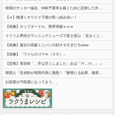
韓国のサッカー協会、W杯予選等を裁くために訪韓した外国人審判を「性接待」していた……大して強くもないチームが潤沢な予算を持ってりゃそうなるわな
【ｗ】物凄くカワイイ子猫の取っ組み合い！
【画像】カップヌードル、限界突破ｗｗｗ
ドイツ人男性がランニングシューズで富士登山 「足をくじいて動けない」
【画像】最近の高級ミニバンの顔キモすぎだろwww
【画像】「ワイらのゴマキ（３９）」
【悲報】美容師「…手は尽くしました」おば「ｱｯ…ｯｽ…」→
韓国人「安貞桓が韓国代表に激怒！『惨憺たる結果、徹底的な刷新が必要だ』と監督や協会を痛烈批判」
お部屋が汚部屋になってまう、、