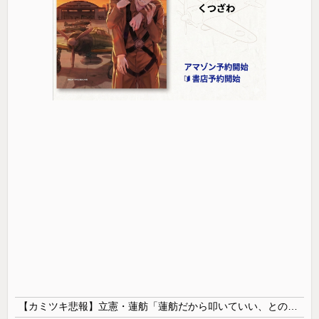
【カミツキ悲報】立憲・蓮舫「蓮舫だから叩いていい、との報道に何度も向き合ってきました」→ツッコミ殺到