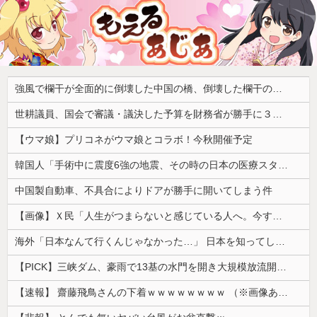
強風で欄干が全面的に倒壊した中国の橋、倒壊した欄干の破片を調べると凄まじい事実が発覚して……
世耕議員、国会で審議・議決した予算を財務省が勝手に３兆円動かしていると指摘・問題視
【ウマ娘】プリコネがウマ娘とコラボ！今秋開催予定
韓国人「手術中に震度6強の地震、その時の日本の医療スタッフたちの姿をご覧ください」→「マジで鳥肌立った」「こういう姿は韓国も見習わないと」「あん...
中国製自動車、不具合によりドアが勝手に開いてしまう件
【画像】Ｘ民「人生がつまらないと感じている人へ。今すぐ『これ』をやってください。」6.9万いいね
海外「日本なんて行くんじゃなかった…」 日本を知ってしまったディズニー信者、帰国後『本家』に失望する事態に
【PICK】三峡ダム、豪雨で13基の水門を開き大規模放流開始か 下流の工場地帯に洪水流入で崩壊はじまる
【速報】 齋藤飛鳥さんの下着ｗｗｗｗｗｗｗｗ （※画像あり）