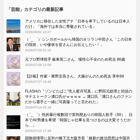
「芸能」カテゴリの最新記事
アメリカに移住した女性アナ「日本を卑下しているのは日本人
だけ」「海外では本当に尊敬されている」
2026/08/02 22:27
（ ´_ゝ`）シンガポールから帰国のオリラジ中田さん「この日本
の現状、いや惨状を皆さんにお伝えしたい！」
2026/07/29 02:10
元プロ野球投手 板東英二さん、慢性心不全のため死去 86歳
2026/07/28 13:59
【訃報】作家・東野圭吾さん、大腸がんのため死去 享年68
2026/07/27 16:48
FLASHの「ゾンビたばこ”売人蜜月写真」に野田元総理と対談の
サナエトークン溝口氏がｗｗｗｗ → 溝口氏「溝口さんのファン
だから選手と一緒に写真撮ってと言われた」
2026/07/14 02:18
（ ´_ゝ`）性的暴行複数回で実刑歴ありの韓国人歌手（50）、日
本でAV男優を希望「韓国じゃ仕事を見つけるのは大変そうだか
ら…」
2026/07/13 17:48
国旗損壊罪に反対の橋下元大阪市長「維新の政治思想は中国共