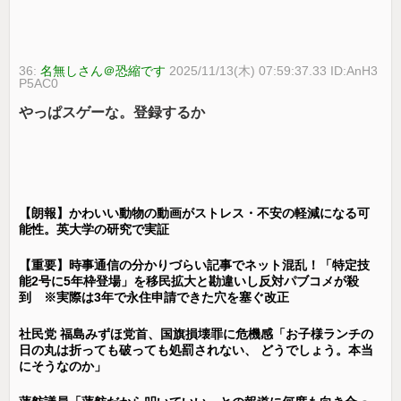
36:
名無しさん＠恐縮です
2025/11/13(木) 07:59:37.33 ID:AnH3
P5AC0
やっぱスゲーな。登録するか
【朗報】かわいい動物の動画がストレス・不安の軽減になる可
能性。英大学の研究で実証
【重要】時事通信の分かりづらい記事でネット混乱！「特定技
能2号に5年枠登場」を移民拡大と勘違いし反対パブコメが殺
到 ※実際は3年で永住申請できた穴を塞ぐ改正
社民党 福島みずほ党首、国旗損壊罪に危機感「お子様ランチの
日の丸は折っても破っても処罰されない、 どうでしょう。本当
にそうなのか」