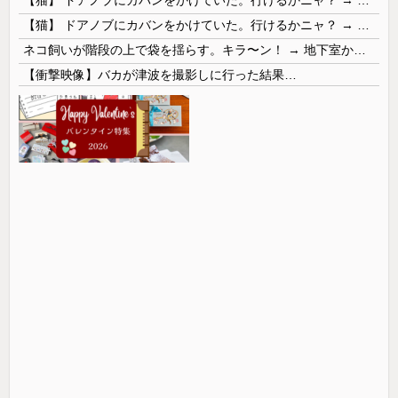
【猫】 ドアノブにカバンをかけていた。行けるかニャ？ → 猫はこうなります…
ネコ飼いが階段の上で袋を揺らす。キラ〜ン！ → 地下室からヤツが現れる…
【衝撃映像】バカが津波を撮影しに行った結果…