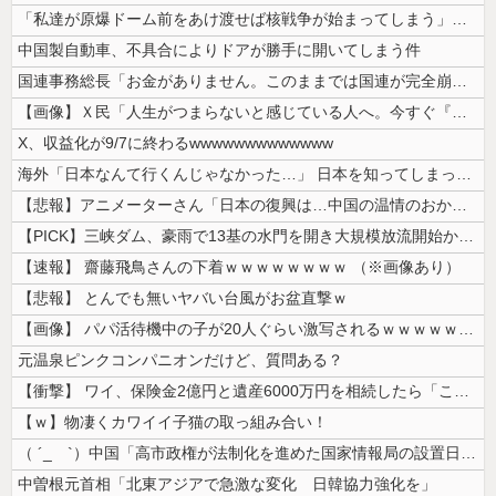
「私達が原爆ドーム前をあけ渡せば核戦争が始まってしまう」と訴える市民団...
中国製自動車、不具合によりドアが勝手に開いてしまう件
国連事務総長「お金がありません。このままでは国連が完全崩壊します。助け...
【画像】Ｘ民「人生がつまらないと感じている人へ。今すぐ『これ』をやって...
X、収益化が9/7に終わるwwwwwwwwwwwww
海外「日本なんて行くんじゃなかった…」 日本を知ってしまったディズニー...
【悲報】アニメーターさん「日本の復興は…中国の温情のおかげだ！」 ← ...
【PICK】三峡ダム、豪雨で13基の水門を開き大規模放流開始か 下流の...
【速報】 齋藤飛鳥さんの下着ｗｗｗｗｗｗｗｗ （※画像あり）
【悲報】 とんでも無いヤバい台風がお盆直撃ｗ
【画像】 パパ活待機中の子が20人ぐらい激写されるｗｗｗｗｗｗｗｗｗｗ...
元温泉ピンクコンパニオンだけど、質問ある？
【衝撃】 ワイ、保険金2億円と遺産6000万円を相続したら「こう」なっ...
【ｗ】物凄くカワイイ子猫の取っ組み合い！
（ ´_ゝ`）中国「高市政権が法制化を進めた国家情報局の設置日が7月3...
中曽根元首相「北東アジアで急激な変化 日韓協力強化を」