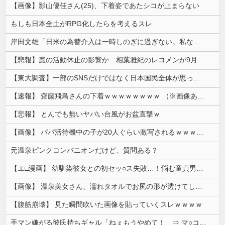
【画像】影山優佳さん(25)、下着姿であたシコが止まらない
もしも日本全土がRPG化したらを考えるスレ
岸田文雄「日米の為替介入は一時しのぎに過ぎない。私なら円を強くすることが出来る」
【悲報】嵐の活動休止の影響か…相葉雅紀のレコメンが9月いっぱいで終了へ
【東大調査】一部のSNSだけではなく日本国民全体が思っていた「外国人受け入れ反対」大幅増20.7%↑56.3%
【速報】 齋藤飛鳥さんの下着ｗｗｗｗｗｗｗｗ （※画像あり）
【悲報】 とんでも無いヤバい台風がお盆直撃ｗ
【画像】 パパ活待機中の子が20人ぐらい激写されるｗｗｗｗｗｗｗｗｗｗｗ
元温泉ピンクコンパニオンだけど、質問ある？
【エ□漫画】 幼馴染彼女との初セッ○ス失敗…！悩む童貞男子にクラスメイトのギャルJKが優しく近づきオチ○ポよしよしされちゃう…！
【画像】 温泉美女さん、濡れタオルでお尻の形が透けてしまう
【腹筋崩壊】 見た瞬間吹いた画像を貼っていくスレｗｗｗｗ
手マン嫌がる彼氏持ちギャル「ねぇもうやめて！」⇒ マ○コは正直だった結果…