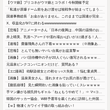
【ウマ娘】プリコネがウマ娘とコラボ！今秋開催予定
「私達が原爆ドーム前をあけ渡せば核戦争が始まってしまう」と訴える市民団体、それを聞いた被爆3世の人が……
国連事務総長「お金がありません。このままでは国連が完全崩壊します。助けて下さい」
X、収益化が9/7に終わるwwwwwwwwwwwww
【悲報】アニメーターさん「日本の復興は…中国の温情のおかげだ！」 ← 突っ込み殺到 ｗｗｗｗｗｗｗｗｗ
井上晴美、乳首ヘア○ードや濡れ場お○ぱいがエ□過ぎる！人生最後のラスト写真集、最高！！
【速報】 齋藤飛鳥さんの下着ｗｗｗｗｗｗｗｗ （※画像あり）
【悲報】 とんでも無いヤバい台風がお盆直撃ｗ
【画像】 パパ活待機中の子が20人ぐらい激写されるｗｗｗｗｗｗｗｗｗｗｗ
元温泉ピンクコンパニオンだけど、質問ある？
【エ□漫画】 幼馴染彼女との初セッ○ス失敗…！悩む童貞男子にクラスメイトのギャルJKが優しく近づきオチ○ポよしよしされちゃう…！
【画像】 温泉美女さん、濡れタオルでお尻の形が透けてしまう
【腹筋崩壊】 見た瞬間吹いた画像を貼っていくスレｗｗｗｗ
手マン嫌がる彼氏持ちギャル「ねぇもうやめて！」⇒ マ○コは正直だった結果…
韓国のサッカー協会、W杯予選等を裁くために訪韓した外国人審判を「性接待」していた……大して強くもないチームが潤沢な予算を持ってりゃそうなるわな
【ｗ】物凄くカワイイ子猫の取っ組み合い！