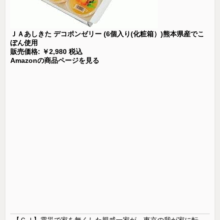
ＪＡあしきた デコポンゼリー (6個入り(化粧箱）)熊本県産でこ
ぽん使用
販売価格: ￥2,980 税込
Amazonの商品ページを見る
【ＧＪ】震災で家を無くした親戚一家が、東京の我が家に転がり込んで一年近く帰らない。「東京は家賃が高くて～」「働き口がなくて～」と言い訳ばっかりなので、父親が独断で・・・ｗ