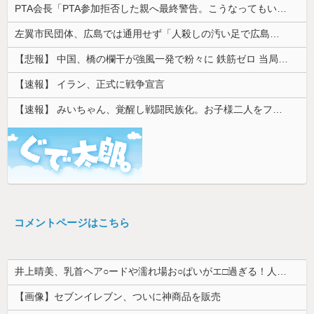
PTA会長「PTA参加拒否した親へ最終警告。こうなってもいい？」
左翼市民団体、広島では通用せず「人殺しの汚い足で広島の土を踏むな！」→広島県民「お前らの方が汚いんじゃ！」「ワシらが広島県民じゃ」
【悲報】 中国、橋の欄干が強風一発で粉々に 鉄筋ゼロ 当局「接着剤でくっつけただけ」「正常で、品質問題はない」
【速報】 イラン、正式に戦争宣言
【速報】 みいちゃん、覚醒し戦闘民族化。お子様二人をフルボッコにしてしまう
コメントページはこちら
井上晴美、乳首ヘア○ードや濡れ場お○ぱいがエ□過ぎる！人生最後のラスト写真集、最高！！
【画像】セブンイレブン、ついに神商品を販売