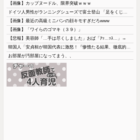
【画像】カップヌードル、限界突破ｗｗｗ
ドイツ人男性がランニングシューズで富士登山 「足をくじいて動けない」
【画像】最近の高級ミニバンの顔キモすぎだろwww
【画像】「ワイらのゴマキ（３９）」
【悲報】美容師「…手は尽くしました」おば「ｱｯ…ｯｽ…」→
韓国人「安貞桓が韓国代表に激怒！『惨憺たる結果、徹底的な刷新が必要だ』と監督や協会を痛烈批判」
お部屋が汚部屋になってまう、、