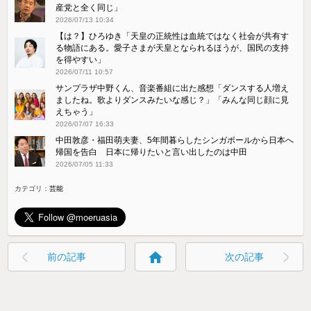
産党と全く同じ」
2026/07/13 10:34
【は？】ひろゆき「天皇の正統性は血統ではなく社会が共有す
る物語にある。愛子さまが天皇となられるほうが、国民の支持
を得やすい」
2026/07/11 10:57
サンプラザ中野くん、音楽番組に出た感想「ダンスする人増え
ましたね。歌よりダンスみたいな感じ？」「みんな同じ顔に見
えちゃう」
2026/07/07 16:33
中田敦彦・福田萌夫妻、5年間暮らしたシンガポールから日本へ
帰国を告白 日本に帰りたいと言い出したのは中田
2026/07/05 11:33
カテゴリ：
芸能
home
前の記事
次の記事