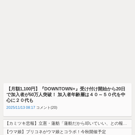
【月額1,100円】『DOWNTOWN+』受け付け開始から20日
で加入者が50万人突破！ 加入者年齢層は４０～５０代を中
心に２０代も
2025/11/13 08:17
コメント(20)
【カミツキ悲報】立憲・蓮舫「蓮舫だから叩いていい、との報道に何度も向き...
【ウマ娘】プリコネがウマ娘とコラボ！今秋開催予定