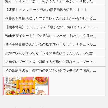
海外「ディズニーがゴミのようだ！」日本がアニメ化した米人気SF作品に絶賛の声が殺到中
【速報】 イオンモール熊本の爆発原因が判明！！！！
佐藤氏を事情聴取したフジテレビの弁護士がやらかした疑惑が浮上、「これが事実なら全部が怪しすぎるぞ」と前科に衝撃を受ける人が続出
【熊本地震】 ボランティア「水がない！届けて！」八代市市長「自分で取りに行って」
Webデザイナーをしている私にママ友が「わたしもやりたい！」と言い出した。ホームページつくれるのかと聞いたところ...
母子手帳白紙の人がいるの見てびっくりした。ナチュラルな子育てをしているから予防接種は必要ないらしい...
夫婦の状況が違っても「うちの家庭はこうだった」って意識が価値観の根底にあるんだ
結婚式のブーケトスで新郎友人が横から飛び出してブーケを奪い、「欲しい人ー！」と差し出した。しかし誰も手を挙げず…
兄の婚約者の女性の本当の素顔がガチでキモすぎて困惑。最初は....