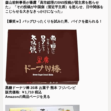
森山前幹事長が暴露「高市総理のSNS投稿が習主席を怒らせ
た」 「その投稿が中国側（習近平主席）を怒らせ、日中関係を
こじらせる大きなきっかけになった」
【爆笑ｗ】バッグひったくりを試みた男、バイクを盗られる！
黒糖ドーナツ棒 20本 お菓子 熊本 フジバンビ
販売価格: ￥1,710 税込
Amazonの商品ページを見る