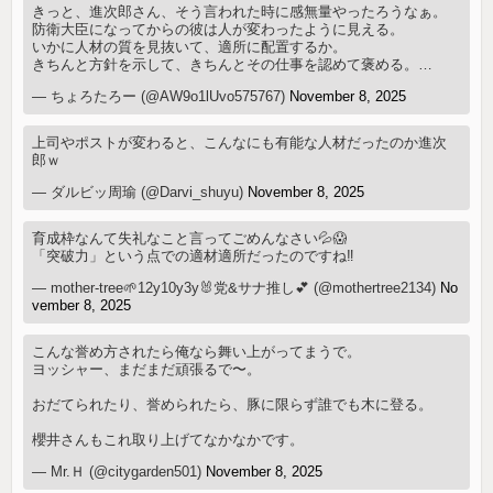
きっと、進次郎さん、そう言われた時に感無量やったろうなぁ。
防衛大臣になってからの彼は人が変わったように見える。
いかに人材の質を見抜いて、適所に配置するか。
きちんと方針を示して、きちんとその仕事を認めて褒める。…
— ちょろたろー (@AW9o1lUvo575767)
November 8, 2025
上司やポストが変わると、こんなにも有能な人材だったのか進次
郎ｗ
— ダルビッ周瑜 (@Darvi_shuyu)
November 8, 2025
育成枠なんて失礼なこと言ってごめんなさい💦😱
「突破力」という点での適材適所だったのですね‼️
— mother-tree🌱12y10y3y🐰党&サナ推し💕 (@mothertree2134)
No
vember 8, 2025
こんな誉め方されたら俺なら舞い上がってまうで。
ヨッシャー、まだまだ頑張るで〜。
おだてられたり、誉められたら、豚に限らず誰でも木に登る。
櫻井さんもこれ取り上げてなかなかです。
— Mr.Ｈ (@citygarden501)
November 8, 2025