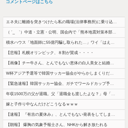
コメントページはこちら
エネ夫に離婚を突きつけたら私の職場(法律事務所)に乗り込んできた 堂々と「離婚の法律相談です。母の薦めでこちらに参りました」と言っているが、...
（ ´_ゝ`）中道・立憲・公明、国会内で「熊本地震対策本部会議」各省庁からヒアリング・現地から意見聴取「パーティション、人手、宿泊施設の不足や、...
積水ハウス「地面師に55億円騙し取られた…」ワイ「はえーかわいそう…会社滅茶苦茶やろなぁ」
【悲報】札幌オリンピック、８割が賛成・・・・
【画像】チー牛さん、とんでもない恵体の白人美女と結婚してしまうｗｗｗｗｗｗｗｗ 【Pickup06072008】
W杯アジア予選等で韓国サッカー協会がやらかしまくりだと発覚、「いきなり共同開催になったしな」と日韓共催の件に言及する声も……
【緊急速報】韓国サッカー協会、ガチでワールドカップ予選での審判への性接待がバレ大炎上大騒ぎに
年収1500万の父が退職。父「退職金も渡したよな？」母「貯金なんてないよー」父「全部なくなったの！？」→予想外の返事に家族騒然となり…
嫁と子作り中なんだけどこうなるｗｗｗ
【速報】 『有吉の夏休み』、とんでもない発表をしてしまう！！！！！
【朗報】 爆胸の気象予報士さん、NHKから解き放たれる