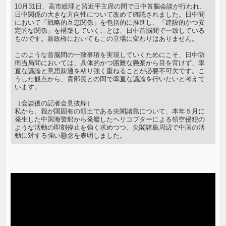
10月31日、高市総理と習近平主席の間で日中首脳会談が行われ、
日中関係の大きな方向性について改めて確認されました。日中間
において「戦略的互恵関係」を包括的に推進し、「建設的かつ安
定的な関係」を構築していくことは、日中首脳間で一致している
ものです。新政権においてもこの立場に変わりはありません。
このような首脳間の一致事項を実現していくためにこそ、日中防
衛当局間においては、具体的かつ困難な懸案から目を背けず、率
直な議論と意思疎通を粘り強く重ねることが必要不可欠です。こ
うした観点から、貴部長との間で率直な議論を行いたいと考えて
います。
（会談後の記者会見抜粋）
私から、我が国固有の領土である尖閣諸島について、本年５月に
発生した中国海警船から発艦したヘリコプターによる領空侵犯の
ような活動の即刻停止を強く求めつつ、尖閣諸島周辺で中国の活
動に対する強い懸念を表明しました。