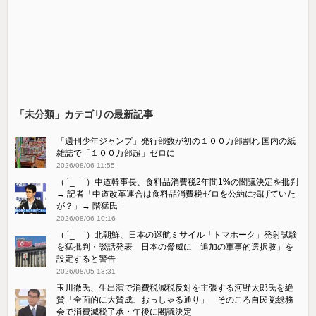
「未分類」カテゴリの最新記事
「週刊少年ジャンプ」発行部数が初の１００万部割れ 国内の紙
雑誌で「１００万部超」ゼロに
2026/08/06 11:55
（ ´_ゝ`）中道幹事長、食料品消費税2年間1%の閣議決定を批判
→ 記者「中道改革連合は食料品消費税ゼロを公約に掲げていた
が？」→ 階猛氏「
2026/08/06 10:16
（ ´_ゝ`）北朝鮮、日本の巡航ミサイル「‌トマホーク」発射試験
を猛批判・談話発表 日本の脅威に「追加の軍事的選択肢」を
設定すると警告
2026/08/05 13:31
玉川徹氏、生出演で消費税減税反対を主張する河野太郎氏を絶
賛「全面的に大賛成、おっしゃる通り」 そのころ自民党総務
会で消費減税了承・午後に閣議決定