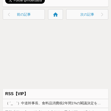
home
前の記事
次の記事
RSS【VIP】
（ ´_ゝ`）中道幹事長、食料品消費税2年間1%の閣議決定を批判 → 記者「中道改革連合は食料品消費税ゼロを公約に掲げていたが？」→ 階猛氏「