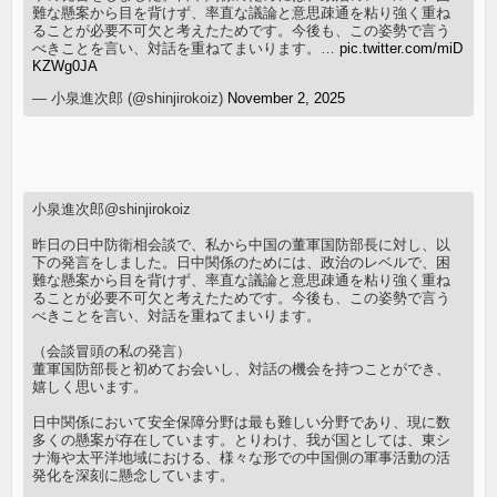
難な懸案から目を背けず、率直な議論と意思疎通を粘り強く重ね
ることが必要不可欠と考えたためです。今後も、この姿勢で言う
べきことを言い、対話を重ねてまいります。…
pic.twitter.com/miD
KZWg0JA
— 小泉進次郎 (@shinjirokoiz)
November 2, 2025
小泉進次郎@shinjirokoiz
昨日の日中防衛相会談で、私から中国の董軍国防部長に対し、以
下の発言をしました。日中関係のためには、政治のレベルで、困
難な懸案から目を背けず、率直な議論と意思疎通を粘り強く重ね
ることが必要不可欠と考えたためです。今後も、この姿勢で言う
べきことを言い、対話を重ねてまいります。
（会談冒頭の私の発言）
董軍国防部長と初めてお会いし、対話の機会を持つことができ、
嬉しく思います。
日中関係において安全保障分野は最も難しい分野であり、現に数
多くの懸案が存在しています。とりわけ、我が国としては、東シ
ナ海や太平洋地域における、様々な形での中国側の軍事活動の活
発化を深刻に懸念しています。