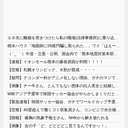
エネ夫に離婚を突きつけたら私の職場(法律事務所)に乗り込んできた 堂々と「離婚の法律相談です。母の薦めでこちらに参りました」と言っているが、...
積水ハウス「地面師に55億円騙し取られた…」ワイ「はえーかわいそう…会社滅茶苦茶やろなぁ」
（ ´_ゝ`）中道・立憲・公明、国会内で「熊本地震対策本部会議」各省庁からヒアリング・現地から意見聴取「パーティション、人手、宿泊施設の不足や、...
【速報】イオンモール熊本の爆発原因が判明！！！！
【悲報】札幌オリンピック、８割が賛成・・・・
【疑問】テコンダー朴がアニメ化しない理由、ガチのマジで謎ｗｗｗｗ
【画像】チー牛さん、とんでもない恵体の白人美女と結婚してしまうｗｗｗｗｗｗｗｗ 【Pickup06072008】
W杯アジア予選等で韓国サッカー協会がやらかしまくりだと発覚、「いきなり共同開催になったしな」と日韓共催の件に言及する声も……
【緊急速報】韓国サッカー協会、ガチでワールドカップ予選での審判への性接待がバレ大炎上大騒ぎに
【悲報】40度超えで働くゴミ収集員さん、コンビニで水分補給しただけで市民からブチギレられてしまう
【朗報】 爆胸の気象予報士さん、NHKから解き放たれる
【画像】 女の子「ど、どどどどこ見てるんですかッ！」