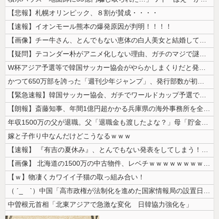
【悲報】札幌オリンピック、８割が賛成・・・・
【速報】イオンモール熊本の爆発原因が判明！！！！
【画像】チー牛さん、とんでもない恵体の白人美女と結婚してしまうｗｗｗｗ...
【疑問】テコンダー朴がアニメ化しない理由、ガチのマジで謎ｗｗｗｗ
W杯アジア予選等で韓国サッカー協会がやらかしまくりだと発覚、「いきなり...
かつて650万部を誇った「週刊少年ジャンプ」、発行部数が初の100万部...
【緊急速報】韓国サッカー協会、ガチでワールドカップ予選での審判への性接...
【朗報】斎藤知事、年間1億円超かかる兵庫県の海外事務所を全廃へ
年収1500万の父が退職。父「退職金も渡したよな？」母「貯金なんてない...
嫁と子作り中なんだけどこうなるｗｗｗ
【速報】 『有吉の夏休み』、とんでもない発表をしてしまう！！！！！
【画像】 北海道の1500万の中古物件、レベチｗｗｗｗｗｗｗｗｗｗｗｗ...
【ｗ】物凄くカワイイ子猫の取っ組み合い！
（ ´_ゝ`）中国「高市政権が法制化を進めた国家情報局の設置日が7月3...
中曽根元首相「北東アジアで急激な変化 日韓協力強化を」