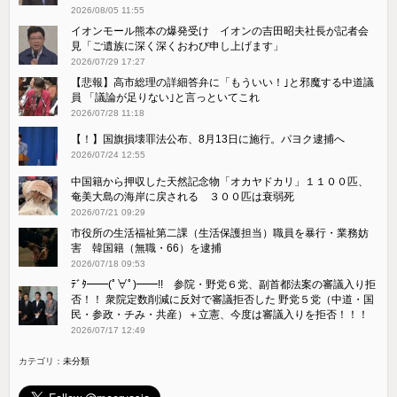
2026/08/05 11:55
イオンモール熊本の爆発受け イオンの吉田昭夫社長が記者会
見「ご遺族に深く深くおわび申し上げます」
2026/07/29 17:27
【悲報】高市総理の詳細答弁に「もういい！｣と邪魔する中道議
員 「議論が足りない｣と言っといてこれ
2026/07/28 11:18
【！】国旗損壊罪法公布、8月13日に施行。パヨク逮捕へ
2026/07/24 12:55
中国籍から押収した天然記念物「オカヤドカリ」１１００匹、
奄美大島の海岸に戻される ３００匹は衰弱死
2026/07/21 09:29
市役所の生活福祉第二課（生活保護担当）職員を暴行・業務妨
害 韓国籍（無職・66）を逮捕
2026/07/18 09:53
ﾃﾞﾀ━━(ﾟ∀ﾟ)━━!! 参院・野党６党、副首都法案の審議入り拒
否！！ 衆院定数削減に反対で審議拒否した 野党５党（中道・国
民・参政・チみ・共産）＋立憲、今度は審議入りを拒否！！！
2026/07/17 12:49
カテゴリ：
未分類